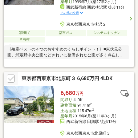
築年月
1999年7月(築27年2ヶ月)
西武新宿線 西武柳沢駅 徒歩11分
その他の交通
東京都西東京市柳沢２
2階建て
都市ガス
システムキッチン
所有権
《殖産ベストの４つのおすすめのくらしポイント！》■東伏見公
園、武蔵野中央公園などきれいに整備された公園が多く点在しま
す！■千川上水、玉川上水の遊歩道は週末のお散歩、ジョギング
におすすめ！■敷地がなんと60坪の広さ、本格的な家庭菜園も楽
しむ事が出来ます！■リフォームの提案も是非お任せ下さい！▼
東京都西東京市北原町３ 6,680万円 4LDK
地域に根づいて30年の実績▼城西エリアを中心に限定されたエリ
アで営業してきました。紹介する物件以上に、これからお住いに
なる地域の、メリットだけでなくデメリットも同時にお伝え致し
6,680
万円
ます。まずは資金計画のご相談、不動産のご購入に対して、ご不
間取り
4LDK
安な方はお気軽にお問い合わせくださいませ。
2
建物面積
91.41m
2
土地面積
115.47m
築年月
2015年6月(築11年3ヶ月)
西武新宿線 田無駅 徒歩12分
東京都西東京市北原町３