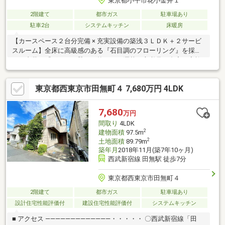
東京都小平市花小金井１
2階建て
都市ガス
駐車場あり
駐車2台
システムキッチン
床暖房
【カースペース２台分完備 × 充実設備の築浅３ＬＤＫ＋２サービ
スルーム】全床に高級感のある『石目調のフローリング』を採用
し、内装は『グレーの壁』で統一。お洒落な方必見の邸宅。家族
が集まる１階ＬＤＫは吹抜けからしっかり採光の取れる１６.５４
帖！足元からじんわり温かい床暖房を完備し、心地よく過ごせま
東京都西東京市田無町４ 7,680万円 4LDK
す。高級感あふれる『グラフテクト』Ⅱ型キッチンからはリビング
全体が見渡せるあんしん設計。浴室はゆったり一坪サイズで日々
の疲れを癒せます。２階の主寝室には大容量のウォークインクロ
7,680
万円
ーゼットを確保。納戸は作業部屋にも最適。洗面室は『電動室内
間取り
4LDK
物干し』完備しており、こだわりのある設計です。
2
建物面積
97.5m
2
土地面積
89.79m
築年月
2018年11月(築7年10ヶ月)
西武新宿線 田無駅 徒歩7分
東京都西東京市田無町４
2階建て
都市ガス
駐車場あり
設計住宅性能評価付
建設住宅性能評価付
システムキッチン
■ アクセス ―――――――――――――・・・・・ 〇西武新宿線「田