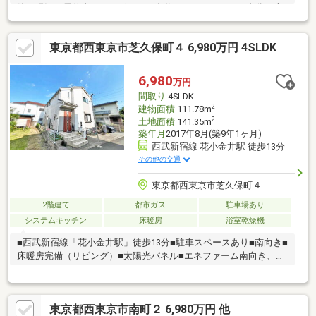
築・現況：居住中・カーポート１台分＋カースペース１台分（車
種による）・第一種低層住居専用地域の閑静な住宅街に存す◎周
辺環境◎・小学校：向台小学校まで 約530ｍ 徒歩7分・中学
東京都西東京市芝久保町４ 6,980万円 4SLDK
校：田無第四中学校まで 約500ｍ 徒歩7分・スーパー：サミッ
トストア向台町店まで 約410ｍ 徒歩6分・コンビニ：セブンイ
レブン西東京向台５丁目店まで 約680ｍ 徒歩9分・公園：田無
6,980
万円
市民公園まで 約610ｍ 徒歩8分
間取り
4SLDK
2
建物面積
111.78m
2
土地面積
141.35m
築年月
2017年8月(築9年1ヶ月)
西武新宿線 花小金井駅 徒歩13分
その他の交通
東京都西東京市芝久保町４
2階建て
都市ガス
駐車場あり
システムキッチン
床暖房
浴室乾燥機
■西武新宿線「花小金井駅」徒歩13分■駐車スペースあり■南向き■
床暖房完備（リビング）■太陽光パネル■エネファーム南向き、整
形地、太陽光発電システム、小学校 徒歩10分以内、床暖房、建築
確認完了検査済証、新築時・増改築時の設計図、フラット３５S
に対応、省エネ給湯器、システムキッチン、浴室乾燥機、陽当り
東京都西東京市南町２ 6,980万円 他
良好、全居室収納、駅まで平坦、閑静な住宅地、ＬＤＫ１５畳以