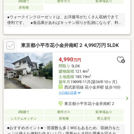
2階建て
都市ガス
駐車場あり
所有権
●ウォークインクローゼットは、お洋服等がたくさん収納できて
便利です。 ●食品庫があればキッチン回りが乱雑にならず、料
理も効率良くできます ●家族が揃って食事できるゆとりある大
きさのLDK約16.5帖 ●前面道路幅も約5mあるので、全体として
の見通しがよく、すれ違いや車を出し入れする際も安心です。
東京都小平市花小金井南町２ 4,990万円 5LDK
●忙しい朝や遅い帰宅時にも嬉しい「田無」駅徒歩約8分！ ●見
学はしたいけど、なかなか時間が取れない・・・そんな方に出勤
前や仕事終わりにマイホームを見学できるサポートをいたしま
4,990
万円
す。
間取り
5LDK
2
建物面積
121.4m
2
土地面積
185.19m
築年月
1989年11月(築36年10ヶ月)
西武新宿線 花小金井駅 徒歩10分
その他の交通
東京都小平市花小金井南町２
2階建て
都市ガス
駐車場あり
システムキッチン
所有権
即入居可
■おすすめポイント■・部屋数も多くWICもあるため、収納力をた
っぷり備えた便利な住まい！◎・雨風から大切な愛車を守るカー