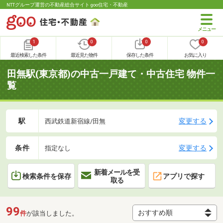
NTTグループ運営の不動産総合サイト goo住宅・不動産
1
0
0
0
最近検索した条件
最近見た物件
保存した条件
お気に入り
田無駅(東京都)の中古一戸建て・中古住宅 物件一
覧
駅
変更する
西武鉄道新宿線/田無
条件
変更する
指定なし
新着メールを受
検索条件を保存
アプリで探す
取る
99
件
が該当しました。