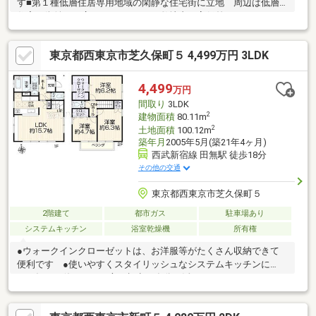
す■第１種低層住居専用地域の閑静な住宅街に立地 周辺は低層
住宅の街並みが広がっております■敷地内は高低差のないフラッ
トな地形■整形地■南側はアプローチ・側庭部分につき、採光良好
で開放感もございます■パナホーム施工の注文住宅■カースペース
東京都西東京市芝久保町５ 4,499万円 3LDK
有（車種による制限有）■全居室２面採光、全居室収納付■洗浄機
能付トイレ２カ所■2018年12月 リフォーム履歴あり・全居室クロ
ス貼替（壁、天井）・全居室フローリング張替・畳交換・襖貼
4,499
万円
替・洗面台２カ所交換（１・２階）・洗浄機能付トイレ２カ所交
間取り
3LDK
換・外壁塗装工事 等
2
建物面積
80.11m
2
土地面積
100.12m
築年月
2005年5月(築21年4ヶ月)
西武新宿線 田無駅 徒歩18分
その他の交通
東京都西東京市芝久保町５
2階建て
都市ガス
駐車場あり
システムキッチン
浴室乾燥機
所有権
●ウォークインクローゼットは、お洋服等がたくさん収納できて
便利です ●使いやすくスタイリッシュなシステムキッチンに
は、毎日お使いになる方の視点が存分に活かされています。 ●
浴室には暖房機能を備えているので、冬の時期には予備暖房をす
ることで温度変化によるヒートショックの防止にも役立ちま