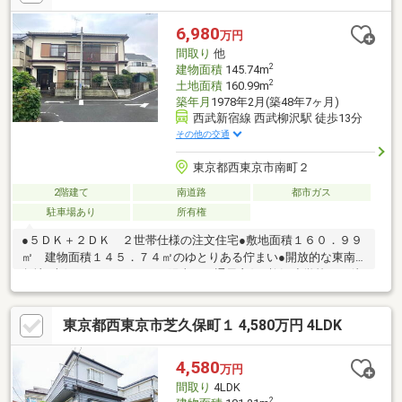
上、和室、シャワー付洗面化粧台、対面式キッチン、トイレ２ヶ
所、浴室１坪以上、２階建、南面バルコニー、全室南向き、南
6,980
万円
庭、床下収納、パントリー（食器・食品の収納庫）、※室内の家
間取り
他
具家電は売買対象に含みません。
2
建物面積
145.74m
2
土地面積
160.99m
築年月
1978年2月(築48年7ヶ月)
西武新宿線 西武柳沢駅 徒歩13分
その他の交通
東京都西東京市南町２
2階建て
南道路
都市ガス
駐車場あり
所有権
●５ＤＫ＋２ＤＫ ２世帯仕様の注文住宅●敷地面積１６０．９９
㎡ 建物面積１４５．７４㎡のゆとりある佇まい●開放的な東南
角地×南側バルコニーにつき陽当り・通風良好●柳沢小学校まで徒
歩４分●徒歩圏内に生活利便施設が整った立地♪■建ぺい率：角地
緩和【設備】飲用水：公営水道排水：公共下水道電気：東京電力
東京都西東京市芝久保町１ 4,580万円 4LDK
（他の小売電気事業者の選択も可能です）ガス：都市ガス※S＝納
戸※写真内の家具・備品等は価格に含まれません。
4,580
万円
間取り
4LDK
2