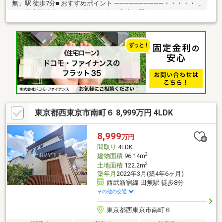
無」駅 徒歩7分■ おすすめポイント ――――――――――・・・・・ ○
急行停車駅徒歩７分の立地○築８年、室内綺麗にお使いです○約
16.7帖のLDK、LD部分は吹き抜けのため、開放感のある室内○約6
帖のグルニエは普段使わない荷物を置くにも便利○WIC、SIC完
備、収納スペースも多く採用○ご家族連れでも安心な４部屋○カー
スペース１台確保○本物件は、新築時に住宅性能表示制度の設計
住宅性能評価書建設住宅性能評価書を取得しています。
東京都西東京市南町６ 8,999万円 4LDK
8,999
万円
間取り
4LDK
2
建物面積
96.14m
2
土地面積
122.2m
築年月
2022年3月(築4年6ヶ月)
西武新宿線 田無駅 徒歩8分
その他の交通
東京都西東京市南町６