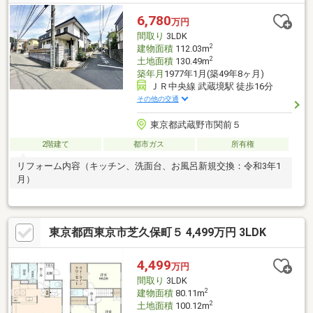
6,780
万円
間取り
3LDK
2
建物面積
112.03m
2
土地面積
130.49m
築年月
1977年1月(築49年8ヶ月)
ＪＲ中央線 武蔵境駅 徒歩16分
その他の交通
東京都武蔵野市関前５
2階建て
都市ガス
所有権
リフォーム内容（キッチン、洗面台、お風呂新規交換：令和3年1
月）
東京都西東京市芝久保町５ 4,499万円 3LDK
4,499
万円
間取り
3LDK
2
建物面積
80.11m
2
土地面積
100.12m