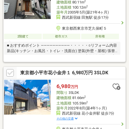
2
建物面積
80.11m
2
土地面積
100.12m
築年月
2005年5月(築21年4ヶ月)
西武新宿線 田無駅 徒歩17分
東京都西東京市芝久保町５
2階建て
都市ガス
所有権
■ おすすめポイント ――――――――――・・・・・○リフォーム内容
新品(キッチン・お風呂・トイレ・洗面台) 塗装(外壁・屋根) 張替
え(クロス・フロアタイル・クッションフロア) 交換(給油機・一部
建具) 室内クリーニング・シロアリ点検○カースペース1台(車種規
制有り)○庭付きのLDK広々約15.7帖■ ライフインフォメーション
東京都小平市花小金井１ 6,980万円 3SLDK
――――――――・・・・・○けやき小学校 徒歩10分 （約770ｍ）○
田無第三中学校 徒歩6分 （約440ｍ）○オーケー田無芝久保店
徒歩8分 （約610ｍ）○ファミリーマート田無芝久保店 徒歩4分
6,980
万円
（約310ｍ）
間取り
3SLDK
2
建物面積
81.66m
2
土地面積
105.59m
築年月
2022年8月(築4年1ヶ月)
西武新宿線 花小金井駅 徒歩7分
その他の交通