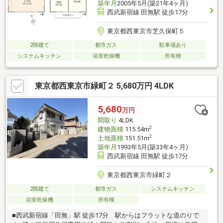
築年月
2005年5月(築21年4ヶ月)
西武新宿線 田無駅 徒歩17分
東京都西東京市芝久保町５
2階建て
都市ガス
駐車場あり
システムキッチン
浴室乾燥機
所有権
東京都西東京市緑町２ 5,680万円 4LDK
5,680
万円
間取り
4LDK
2
建物面積
115.54m
2
土地面積
151.51m
築年月
1993年5月(築33年4ヶ月)
西武新宿線 田無駅 徒歩17分
東京都西東京市緑町２
2階建て
都市ガス
システムキッチン
浴室乾燥機
所有権
■西武新宿線「田無」駅 徒歩17分 駅からはフラットな道のりで