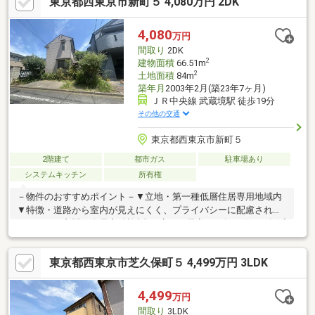
東京都西東京市新町５ 4,080万円 2DK
す。 ●防犯に役立つTVモニター付インターフォン ●浴室換気乾
燥機は梅雨の時期等、なかなか乾かない洗濯物を干すのに役立ち
ます！
4,080
万円
間取り
2DK
2
建物面積
66.51m
2
土地面積
84m
築年月
2003年2月(築23年7ヶ月)
ＪＲ中央線 武蔵境駅 徒歩19分
その他の交通
東京都西東京市新町５
2階建て
都市ガス
駐車場あり
システムキッチン
所有権
－物件のおすすめポイント－▼立地・第一種低層住居専用地域内
▼特徴・道路から室内が見えにくく、プライバシーに配慮された
サイドイン玄関・全居室6帖以上の広さ・居室への匂い漏れが軽減
される独立型キッチン、床下収納有・洋室約6.0帖にゆとりある約
4.0帖のWICを設置・書斎等、多目的に活用できるアトリエ付・駐
東京都西東京市芝久保町５ 4,499万円 3LDK
車場1台分有(車種制限有)▼周辺環境・スーパー「サミットストア
向台町店」徒歩9分(約690m)・ファミリーマート西東京新町五丁
目店 徒歩5分(約400m)■ ご希望の住まい探しをお手伝いします
4,499
万円
━━━━━・・・物件の詳細・ご相談はお気軽にお問い合わせく
間取り
3LDK