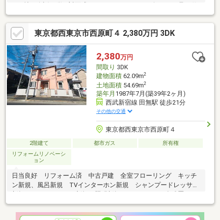
16.3帖・会話が弾む対面式キッチン、パントリー有・LDに足を伸
ばしてくつろげる和室が隣接・約2.3帖のロフト有・全居室に収納
を確保▼設備・床暖房・浴室乾燥機・トイレ2か所・太陽光設備▼
東京都西東京市西原町４ 2,380万円 3DK
周辺環境・いなげや武蔵野関前店 徒歩8分(約570m)※土地面積のう
ち16.80平米は隣地と通行及び車両を出入庫するための相互利用協
定部分■ ご希望の住まい探しをお手伝いします ━━━━━・・・
2,380
万円
物件の詳細・ご相談はお気軽にお問い合わせください。
間取り
3DK
2
建物面積
62.09m
2
土地面積
54.69m
築年月
1987年7月(築39年2ヶ月)
西武新宿線 田無駅 徒歩21分
その他の交通
東京都西東京市西原町４
2階建て
都市ガス
所有権
リフォームリノベーシ
ョン
日当良好 リフォーム済 中古戸建 全室フローリング キッチ
ン新規、風呂新規 TVインターホン新規 シャンプードレッサー
新規 ウォシュレット新規 照明新規 エアコン２台残置 フ
ローリング全室貼り換え おかげさまでたくさんのお客様から感
謝のお言葉を頂いております。これからも素敵なお家探しをお約