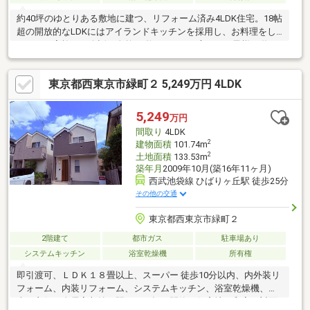
約40坪のゆとりある敷地に建つ、リフォーム済み4LDK住宅。18帖
超の開放的なLDKにはアイランドキッチンを採用し、お料理をし
ながらご家族との会話も自然と弾みます。お庭ではお子様の遊び
場やガーデニング、家庭菜園なども楽しめ、戸建ならではのゆと
りある暮らしを実現。リフォーム済みのため、初期費用を抑えて
東京都西東京市緑町２ 5,249万円 4LDK
気持ちよく新生活をスタートできます。小学校やスーパー、コン
ビニ徒歩圏内に揃い、子育て世帯にも嬉しい住環境です。☆ご見
学は下の赤い「見学予約する」ボタンをクリック☆エステート白
5,249
万円
馬 所沢店2課 にお気軽にご相談下さい。ご相談はフリーダイアル
間取り
4LDK
■□ 0120-417-898 ■□まで ご連絡お待ちしております♪
2
建物面積
101.74m
2
土地面積
133.53m
築年月
2009年10月(築16年11ヶ月)
西武池袋線 ひばりヶ丘駅 徒歩25分
その他の交通
東京都西東京市緑町２
2階建て
都市ガス
駐車場あり
システムキッチン
浴室乾燥機
所有権
即引渡可、ＬＤＫ１８畳以上、スーパー 徒歩10分以内、内外装リ
フォーム、内装リフォーム、システムキッチン、浴室乾燥機、陽
当り良好、全居室収納、駅まで平坦、閑静な住宅地、和室、対面