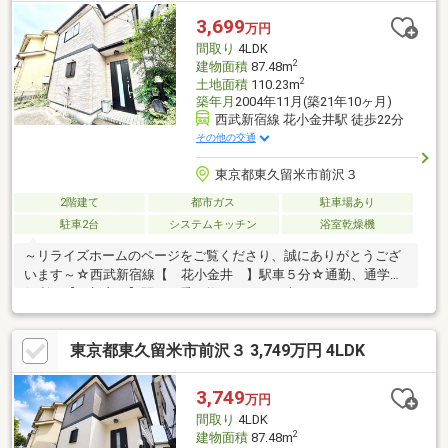
3,699
万円
間取り
4LDK
2
建物面積
87.48m
2
土地面積
110.23m
築年月
2004年11月(築21年10ヶ月)
西武新宿線 花小金井駅 徒歩22分
その他の交通
東京都東久留米市前沢３
2階建て
都市ガス
駐車場あり
駐車2台
システムキッチン
浴室乾燥機
～リライズホームのページをご覧くださり、誠にありがとうござ
います～☆西武新宿線【 花小金井 】駅車５分☆通勤、通学に
便利な【 新宿 】駅まで乗り換えなしで１本のアクセス
◎【Planning Point】◆生活の質を高める設備・仕様◆2026年7月
リフォーム完了予定♪◆家事効率の良い【 ４ＬＤＫ 】の間取
東京都東久留米市前沢３ 3,749万円 4LDK
りです◆スーパーやドラックストア徒歩10分圏内♪◆全部屋に収
納があり収納力豊富です！【周辺環境】◇コープ…徒歩4分◇セブ
ンイレブン…徒歩7分◇サンドラック…徒歩9分『詳しい資料のご請
3,749
万円
求』のみでも大歓迎です！ご見学のご希望など、ぜひお気軽にお
間取り
4LDK
問い合わせください♪
2
建物面積
87.48m