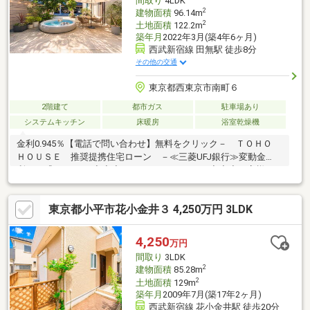
間取り
4LDK
2
建物面積
96.14m
2
土地面積
122.2m
築年月
2022年3月(築4年6ヶ月)
西武新宿線 田無駅 徒歩8分
その他の交通
東京都西東京市南町６
2階建て
都市ガス
駐車場あり
システムキッチン
床暖房
浴室乾燥機
金利0.945％【電話で問い合わせ】無料をクリック－ ＴＯＨＯ
ＨＯＵＳＥ 推奨提携住宅ローン －≪三菱UFJ銀行≫変動金
利 『0.945％』◆◆◆TOHO HOUSE CLUB◆◆◆お客様の
「不安」や「悩み」を解決して、将来の暮らしの「安心」を守る
お手伝いをさせていただきます。生涯FPによるライフプラン設計
東京都小平市花小金井３ 4,250万円 3LDK
サービスが御座います。
4,250
万円
間取り
3LDK
2
建物面積
85.28m
2
土地面積
129m
築年月
2009年7月(築17年2ヶ月)
西武新宿線 花小金井駅 徒歩20分