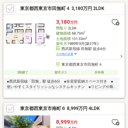
東京都西東京市田無町４ 3,180万円 2LDK
3,180
万円
間取り
2LDK
2
建物面積
68.73m
2
土地面積
131.33m
築年月
1989年9月(築37年)
西武新宿線 田無駅 徒歩6分
その他の交通
東京都西東京市田無町４
2階建て
都市ガス
所有権
●西武新宿線「田無」駅 徒歩6分 ●全居室収納スペース付き ●
使いやすくスタイリッシュなシステムキッチン ●リビングや廊
下等に設けた収納！ 少しでも空いているスペースを収納にする
ことで無駄のない空間設計にしました。お荷物が多い方にも安心
です。●見学はしたいけど、なかなか時間が取れない・・・そん
東京都西東京市南町６ 8,999万円 4LDK
な方に出勤前や仕事終わりにマイホームを見学できるサポートを
いたします。 ●平日のご案内も可能です。まずはお気軽にお問
合せ下さいませ。 ●住まいの事なら地元で豊富な実績を誇る、
8,999
万円
地域密着の当社へお任せ下さい！