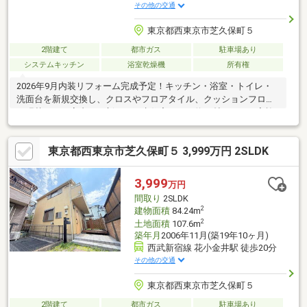
その他の交通
東京都西東京市芝久保町５
2階建て
都市ガス
駐車場あり
システムキッチン
浴室乾燥機
所有権
2026年9月内装リフォーム完成予定！キッチン・浴室・トイレ・
洗面台を新規交換し、クロスやフロアタイル、クッションフロア
の張替えなど室内を一新する再生住宅です。約16帖のLDKは家族
が自然と集まるゆとりある空間。全居室収納に加え、小屋裏収納
や床下収納も備え、季節用品やアウトドア用品などもすっきり収
東京都西東京市芝久保町５ 3,999万円 2SLDK
納できます。約4.5帖・約1.8帖のサービスルームはテレワークや
趣味部屋、収納スペースなどライフスタイルに合わせて活用可
能。けやき小学校まで徒歩約4分と、お子様の通学も安心です。コ
3,999
万円
ンビニ徒歩約3分、スーパーやドラッグストアも身近に揃い、毎日
間取り
2SLDK
のお買い物も便利。ぜひ現地でリフォーム後の住み心地をご体感
2
建物面積
84.24m
ください。
2
土地面積
107.6m
築年月
2006年11月(築19年10ヶ月)
西武新宿線 花小金井駅 徒歩20分
その他の交通
東京都西東京市芝久保町５
2階建て
都市ガス
駐車場あり