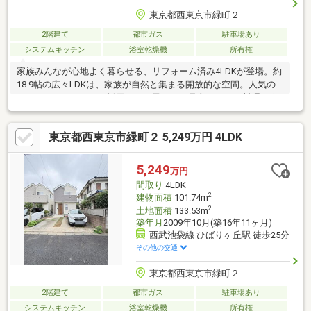
東京都西東京市緑町２
2階建て
都市ガス
駐車場あり
システムキッチン
浴室乾燥機
所有権
家族みんなが心地よく暮らせる、リフォーム済み4LDKが登場。約
18.9帖の広々LDKは、家族が自然と集まる開放的な空間。人気の
アイランドキッチンを採用し、お子さまを見守りながら料理を楽
しめます。1階には約5.8帖の和室があり、お昼寝や客間、将来の
寝室としても便利。2階は約7.5帖・約6.2帖・約5.6帖の洋室を配置
東京都西東京市緑町２ 5,249万円 4LDK
し、ご家族それぞれのプライベート空間もしっかり確保しまし
た。全居室収納に加え、床下収納や階段下収納など収納力も充
実。水回り設備交換、クロス・床張替え、外壁・屋根塗装など内
5,249
万円
外装リフォーム済みのため、気持ちよく新生活をスタートできま
間取り
4LDK
す。小・中学校も徒歩圏内で子育て世帯にもおすすめです。
2
建物面積
101.74m
2
土地面積
133.53m
築年月
2009年10月(築16年11ヶ月)
西武池袋線 ひばりヶ丘駅 徒歩25分
その他の交通
東京都西東京市緑町２
2階建て
都市ガス
駐車場あり
システムキッチン
浴室乾燥機
所有権