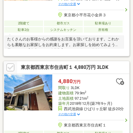
その他の交通
東京都小平市花小金井３
2階建て
都市ガス
駐車場あり
駐車2台
システムキッチン
所有権
たくさんのお客様からの感謝をお言葉を頂いております。これか
らも素敵なお家探しをお約束します。お家探しを始めてみようと
思われたら【東宝ハウス武蔵野】までお気軽にご相談下さいま
せ。ご条件など何も決まっていなくても大丈夫です。まずはお客
様の【夢】や【理想】をお聞かせ下さい。「行って良かった！会
東京都西東京市住吉町１ 4,880万円 3LDK
って良かった！そして楽しかった！」と思って頂けるようスタッ
フ一同【夢に！人に！住まいに本気です！！】【資料請求】又は
【見学予約】ボタンをクリック又は東宝ハウス武蔵野【フリーダ
4,880
万円
イヤル:0120-130-510】までお気軽にご連絡下さいませ。
間取り
3LDK
2
建物面積
79.9m
2
土地面積
97.21m
築年月
2018年12月(築7年9ヶ月)
西武池袋線 ひばりヶ丘駅 徒歩20分
その他の交通
東京都西東京市住吉町１