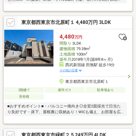
「住んだ後の安心」を大切にしています。緻密なライフプランニ
ングで、お子様の教育費や老後資金まで見据えた最適な予算をご
提案。最新の住宅ローン動向に基づき「がん100％保障」や「50
東京都西東京市北原町１ 4,480万円 3LDK
年ローン」など、最適な銀行選びを徹底サポート。未来の自分に
感謝される住まい探しをご一緒に。先ずはお客様の「夢」や「理
想」をお聞かせ下さい。ご条件など何も決まっていなくても大丈
4,480
万円
夫です。「行って良かった！会って良かった！」と、思って頂け
間取り
3LDK
ますようスタッフ一同、夢に！人に！住まいに本気です！！
2
建物面積
79.38m
2
土地面積
100m
築年月
2018年1月(築8年8ヶ月)
西武新宿線 田無駅 徒歩19分
その他の交通
東京都西東京市北原町１
2階建て
都市ガス
駐車場あり
所有権
■おすすめポイント■・バルコニー南向き◎全室2面採光で日当た
り良好です・床下、屋根裏に収納あり！WICも備え、お部屋を広
くお使いいただけます・周辺にコンビニ・スーパー・飲食店等の
商業誌施設充実♪■周辺環境■・谷戸幼稚園 徒歩約6分・田無北原
保育園 徒歩約7分・谷戸第二小学校 徒歩約7分・田無第二中学
東京都西東京市緑町２ 5,249万円 4LDK
校 徒歩約3分・ファミリーマート西東京谷戸町店 徒歩約6分・