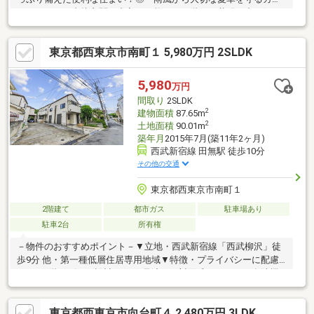
ポートからは直接玄関へ出入り可能！・２階には花粉や虫を気に
せずにお洗濯可能なサンルーム付き♪■周辺環境■・りんどう幼稚
園 徒歩約13分・あゆみの森保育園 徒歩約4分・花小金井小学
東京都西東京市南町１ 5,980万円 2SLDK
校 徒歩約12分・花小金井南中学校 徒歩約9分・花小金井きの
したクリニック 徒歩約7分・Big-A小平鈴木店 車約4分・ピーコ
ックストア花小金井店 徒歩約8分・ローソンストア100花小金井
5,980
万円
南町店 徒歩約4分・花小金井駅前郵便局 徒歩約11分・イオン
間取り
2SLDK
モール東久留米 車約9分
2
建物面積
87.65m
2
土地面積
90.01m
築年月
2015年7月(築11年2ヶ月)
西武新宿線 田無駅 徒歩10分
その他の交通
東京都西東京市南町１
2階建て
都市ガス
駐車場あり
駐車2台
所有権
－物件のおすすめポイント－▼立地・西武新宿線「西武柳沢」徒
歩9分 他・第一種低層住居専用地域▼特徴・プライバシーに配慮
された2階リビング設計・LDを見渡せる対面式キッチン、食洗機
付・小屋裏収納のほか全居室に収納を確保・LDKに面するバルコ
ニー有・収納・窓付のサービススペースが2箇所有、多用途に活用
東京都西東京市向台町４ 2,480万円 3LDK
可能・駐車場2台分有(車種による)▼周辺環境・Big-A西武柳沢駅