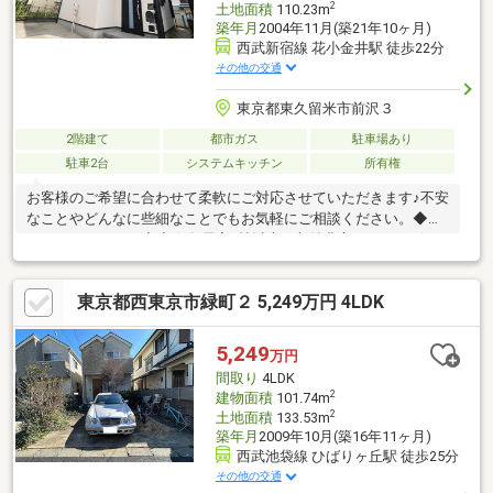
2
土地面積
110.23m
築年月
2004年11月(築21年10ヶ月)
西武新宿線 花小金井駅 徒歩22分
その他の交通
東京都東久留米市前沢３
2階建て
都市ガス
駐車場あり
駐車2台
システムキッチン
所有権
お客様のご希望に合わせて柔軟にご対応させていただきます♪不安
なことやどんなに些細なことでもお気軽にご相談ください。◆◆
おすすめポイント◆◆☆各居室6帖以上の収納豊富な４LDK♪☆2
年間の安心保証付き◎☆スーパーやコンビニなど徒歩１０分圏内
にあり充実な生活環境！◆安心のアフターサービス◆アフターサ
東京都西東京市緑町２ 5,249万円 4LDK
ービスもしっかり。困ったときにはいつでもご相談ください。多
くのお客様より好評をいただいております！口コミをご覧くださ
い！【ダイワ住販株式会社】おかげさまで創業５２年！「地元密
5,249
万円
着」の不動産屋さんです。資料請求や住宅ローン相談だけでも大
間取り
4LDK
歓迎です。お気軽にご相談ください♪
2
建物面積
101.74m
2
土地面積
133.53m
築年月
2009年10月(築16年11ヶ月)
西武池袋線 ひばりヶ丘駅 徒歩25分
その他の交通