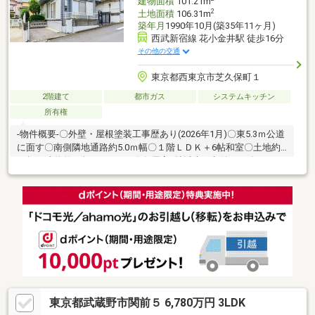
建物面積
101.21m
2
土地面積
106.31m
築年月
1990年10月(築35年11ヶ月)
西武新宿線 花小金井駅 徒歩16分
その他の交通
東京都西東京市芝久保町１
2階建て
都市ガス
システムキッチン
所有権
-物件概要-〇外壁・屋根塗装工事歴あり(2026年1月)〇東5.3ｍ公道
に面す〇南側隣地通路約5.0ｍ幅〇１階ＬＤＫ＋6帖和室〇土地約
32坪、建物約30坪の4ＬＤＫ〇各居室6帖以上、収納あり〇カース
ペース1台-周辺環境-〇芝久保児童館…徒歩2分〇小林児童遊園…徒
歩3分〇マックスバリュ田無芝久保店…徒歩7分〇西東京総合病院…
徒歩12分〇上向台小学校…徒歩7分〇田無第一中学校…徒歩10分
東京都武蔵野市関前５ 6,780万円 3LDK