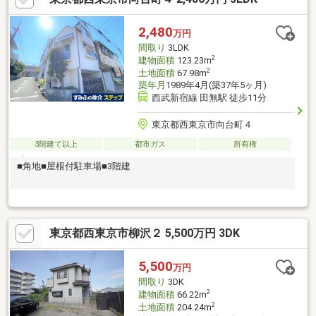
北口店 徒歩8分(約590m)・西東京市立柳沢小学校 徒歩9分(約
660m)■ ご希望の住まい探しをお手伝いします ━━━━━・・・
2,480
万円
物件の詳細・ご相談はお気軽にお問い合わせください。
間取り
3LDK
2
建物面積
123.23m
2
土地面積
67.98m
築年月
1989年4月(築37年5ヶ月)
西武新宿線 田無駅 徒歩11分
東京都西東京市向台町４
3階建て以上
都市ガス
所有権
■角地■屋根付駐車場■3階建
東京都西東京市柳沢２ 5,500万円 3DK
5,500
万円
間取り
3DK
2
建物面積
66.22m
2
土地面積
204.24m