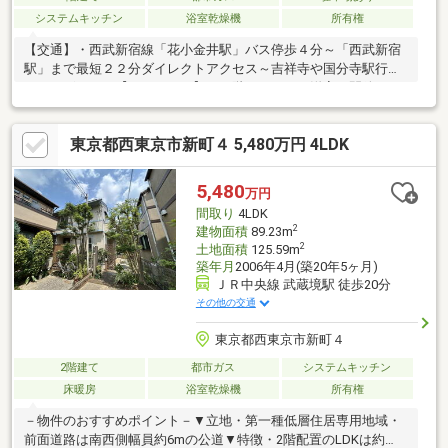
システムキッチン
浴室乾燥機
所有権
【交通】・西武新宿線「花小金井駅」バス停歩４分～「西武新宿
駅」まで最短２２分ダイレクトアクセス～吉祥寺や国分寺駅行の
バスございます【ＰＯＩＮＴ】・１階ＬＤＫは、洋室を開放すれ
ば約２０，５帖の大空間を演出・ご家族と会話を楽しみながら料
理が出来る人気の対面キッチン・旗竿地のため、人目が少なくプ
東京都西東京市新町４ 5,480万円 4LDK
ライバシーが守られる立地♪【リフォーム内容】・キッチン、お風
呂、トイレ、洗面台新品・クロス、フロアタイル張替え・外壁屋
根塗装、給湯器交換、白蟻点検・ハウスクリーニングほか【設
5,480
万円
備】・食器洗浄乾燥機・パントリー・浴室暖房乾燥機・オートバ
間取り
4LDK
ス・シャワートイレ・グルニエなど
2
建物面積
89.23m
2
土地面積
125.59m
築年月
2006年4月(築20年5ヶ月)
ＪＲ中央線 武蔵境駅 徒歩20分
その他の交通
東京都西東京市新町４
2階建て
都市ガス
システムキッチン
床暖房
浴室乾燥機
所有権
－物件のおすすめポイント－▼立地・第一種低層住居専用地域・
前面道路は南西側幅員約6mの公道▼特徴・2階配置のLDKは約