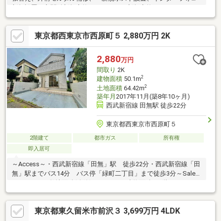
新規設置、玄関鍵新規交換、 キッチン新規交換、ユニットバス
新規交換、トイレ新規交換、 洗面台新規交換、給湯器、給排水
配管交換
東京都西東京市西原町５ 2,880万円 2K
2,880
万円
間取り
2K
2
建物面積
50.1m
2
土地面積
64.42m
築年月
2017年11月(築8年10ヶ月)
西武新宿線 田無駅 徒歩22分
東京都西東京市西原町５
2階建て
都市ガス
所有権
即入居可
～Access～・西武新宿線「田無」駅 徒歩22分・西武新宿線「田
無」駅までバス14分 バス停「緑町二丁目」まで徒歩3分～Sales
Points～ ・敷地面積(公簿)：64.42㎡・建物面積：1階25.05㎡ 2
階25.05㎡ 計50.10㎡・2017年11月築・2K・地上2階建て・カー
スペース1台分※車種による
東京都東久留米市前沢３ 3,699万円 4LDK