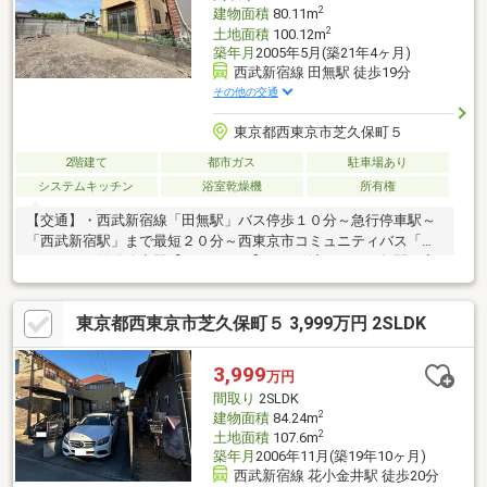
ださい。
2
建物面積
80.11m
2
土地面積
100.12m
築年月
2005年5月(築21年4ヶ月)
西武新宿線 田無駅 徒歩19分
その他の交通
東京都西東京市芝久保町５
2階建て
都市ガス
駐車場あり
システムキッチン
浴室乾燥機
所有権
【交通】・西武新宿線「田無駅」バス停歩１０分～急行停車駅～
「西武新宿駅」まで最短２０分～西東京市コミュニティバス「は
なバス」の始発終点駅【ＰＯＩＮＴ】・お引渡しから２年間の安
心保証付き・南側＆西側は建物が無く、開放的で陽当たり良好・
１階に水回りを集中した「家事楽動線」プラン・ご家族が集まり
東京都西東京市芝久保町５ 3,999万円 2SLDK
やすく、荷物の運搬が楽な１階リビング【リフォーム内容】・キ
ッチン、お風呂、トイレ、洗面台新品・外壁、屋根塗装・クロ
ス、フロアタイル張替え・給湯器交換、一部建具交換、白蟻点
3,999
万円
検・ハウスクリーニング等【設備】・浴室暖房換気乾燥機・オー
間取り
2SLDK
トバス・シャワートイレ・ＷＩＣなど
2
建物面積
84.24m
2
土地面積
107.6m
築年月
2006年11月(築19年10ヶ月)
西武新宿線 花小金井駅 徒歩20分