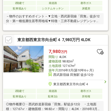
2階建て
南道路
都市ガス
駐車場あり
システムキッチン
床暖房
－物件のおすすめポイント－▼立地・西武新宿線「田無」徒歩12
分・第一種低層住居専用地域▼特徴・三井不動産レジデンシャル
旧分譲・LDKは約16.8帖、3面採光設計・会話が弾む対面式キッチ
ン・小屋裏収納やWIC等の収納有・南向きバルコニー付・駐車ス
ペース有(車種による)▼2025年2月室内リフォーム済【交換】キッ
東京都西東京市向台町４ 7,980万円 4LDK
チン、浴室、洗面化粧台 等【その他】全居室クロス貼替、全居室
内窓(2重サッシ)設置▼周辺環境・西東京市立谷戸小学校 徒歩10分
(約800m)■ ご希望の住まい探しをお手伝いします
7,980
万円
━━━━━・・・物件の詳細・ご相談はお気軽にお問い合わせく
間取り
4LDK
ださい。
2
建物面積
98.82m
2
土地面積
127.67m
築年月
2016年3月(築10年6ヶ月)
西武新宿線 田無駅 徒歩12分
東京都西東京市向台町４
2階建て
南道路
都市ガス
駐車場あり
駐車2台
所有権
◎物件概要◎・西武鉄道新宿線「田無」駅徒歩12分 ・土地面
積：127.67㎡・建物面積：98.82㎡・間取り：4LDK・2016年3月