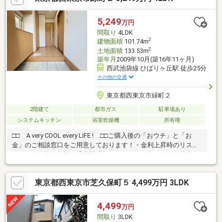
マルエツ保谷住吉店 徒歩約12分・ドン・キホーテ田無駅前店
車約4分・ひばりが丘PARCO 車約5分・田無緑町郵便局 徒歩約
5,249
万円
10分・知念医院 徒歩約4分・西東京市役所 車約5分・北原第2
間取り
4LDK
自動遊園 徒歩約7分
2
建物面積
101.74m
2
土地面積
133.53m
築年月
2009年10月(築16年11ヶ月)
西武池袋線 ひばりヶ丘駅 徒歩25分
その他の交通
東京都西東京市緑町２
2階建て
都市ガス
駐車場あり
システムキッチン
浴室乾燥機
所有権
□□ A very COOL every LIFE ! □□ご購入後の「おウチ」と「お
金」のご相談窓口をご用意しております！・金利上昇時のリスク
ヘッジ、借換え相談、繰上返済のタイミング、各種保険の見直
し・・・etc・おウチの設備保証や定期点検、駆け付けサービ
ス・・・etcまずはお気軽に現地をご覧下さいませ。物件の詳細に
東京都西東京市芝久保町５ 4,499万円 3LDK
ついて、ご見学希望のお客様は下記番号までお気軽にご連絡下さ
い。お問い合わせ専用フリーダイヤル ：０１２０－５１０ー００
３
4,499
万円
間取り
3LDK