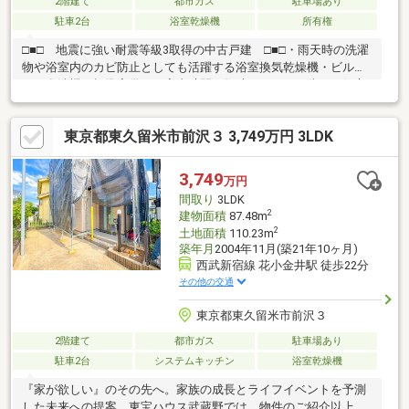
2階建て
都市ガス
駐車場あり
駐車2台
浴室乾燥機
所有権
□■□ 地震に強い耐震等級3取得の中古戸建 □■□・雨天時の洗濯
物や浴室内のカビ防止としても活躍する浴室換気乾燥機・ビルト
イン食洗機を標準完備し、家事時間が短縮できます・防犯に役立
つTVモニター付インターフォン ・床下には収納スペースも確保。
収納豊富な住まい・屋外物置付2026年6月新規リフォーム完了
東京都東久留米市前沢３ 3,749万円 3LDK
済・クロス新規交換（2F天井除く）・全室照明新規交換・エアコ
ン3台新規設置・メールボックス新規交換Life information☆彡・
西東京市立谷戸第二小学校まで約423m・西東京市立田無第二中学
3,749
万円
校まで約180m
間取り
3LDK
2
建物面積
87.48m
2
土地面積
110.23m
築年月
2004年11月(築21年10ヶ月)
西武新宿線 花小金井駅 徒歩22分
その他の交通
東京都東久留米市前沢３
2階建て
都市ガス
駐車場あり
駐車2台
システムキッチン
浴室乾燥機
『家が欲しい』のその先へ。家族の成長とライフイベントを予測
した未来への提案。東宝ハウス武蔵野では、物件のご紹介以上に