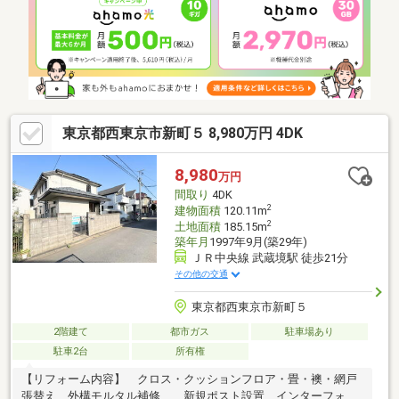
束します。お家探しを始めてみようと思われたら【東宝ハウス武
蔵野 フリーダイヤル:0120-130-510】まで気軽にご相談くださいま
せ。
東京都西東京市新町５ 8,980万円 4DK
8,980
万円
間取り
4DK
2
建物面積
120.11m
2
土地面積
185.15m
築年月
1997年9月(築29年)
ＪＲ中央線 武蔵境駅 徒歩21分
その他の交通
東京都西東京市新町５
2階建て
都市ガス
駐車場あり
駐車2台
所有権
【リフォーム内容】 クロス・クッションフロア・畳・襖・網戸
張替え、外構モルタル補修、 新規ポスト設置、インターフォン