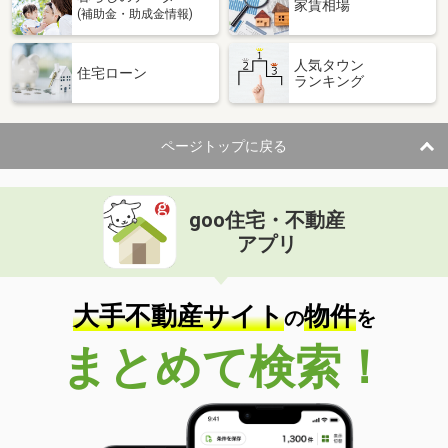
家賃相場
(補助金・助成金情報)
人気タウン
住宅ローン
ランキング
ページトップに戻る
goo住宅・不動産
アプリ
大手不動産サイト
物件
の
を
まとめて検索！