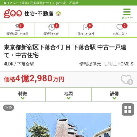
NTTグループ運営の不動産総合サイト goo住宅・不動産
0
1
0
0
最近検索した条件
最近見た物件
保存した条件
お気に入り
東京都新宿区下落合4丁目 下落合駅 中古一戸建
て・中古住宅
4LDK / 下落合駅
情報提供元
LIFULL HOME'S
4億2,980
価格
万円
特徴
地図
設備
1
/
15