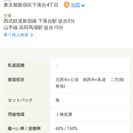
東京都新宿区下落合4丁目
地図
交通
西武鉄道新宿線 下落合駅 徒歩3分
山手線 高田馬場駅 徒歩15分
乗り換え検索
私道面積
-
接道状況
北西4ｍ公道 南西4ｍ私道 二方(除
角地)
セットバック
無
用途地域
１種低層
建ぺい率 / 容積率
60% / 150%