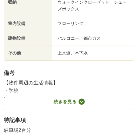
収納
ウォークインクローゼット、シュー
ズボックス
室内設備
フローリング
建物設備
バルコニー、都市ガス
その他
上水道、本下水
備考
【物件周辺の生活情報】
・学校
新宿区立落合第四小学校（750m）、新宿区立落合中学校
続きを見る
（750m）
【設備・特記事項備考】専用バス・専用トイレ・全居
特記事項
室収納
国土法届出：不要
駐車場2台分