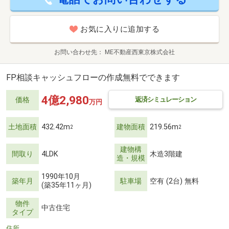
お気に入りに追加する
お問い合わせ先
ME不動産西東京株式会社
FP相談キャッシュフローの作成無料でできます
4億2,980
返済シミュレーション
価格
万円
土地面積
432.42m
建物面積
219.56m
2
2
建物構
間取り
4LDK
木造3階建
造・規模
1990年10月
築年月
駐車場
空有 (2台) 無料
(築35年11ヶ月)
物件
中古住宅
タイプ
住所