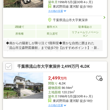
築年月
1996年5月(築30年4ヶ月)
東武野田線 運河駅 徒歩18分
その他の交通
千葉県流山市大字東深井
2階建て
都市ガス
駐車場あり
リフォームリノベーシ
所有権
即入居可
ョン
◆南からの陽射しが降り注ぐ1階和室◆豊かな自然に囲まれた
「流山市立森野図書館」まで徒歩7分【おすすめポイント】・新規
内外装リフォーム令和8年10月完了予定♪ - バス、トイレ、洗面
化粧台 交換 - クロス貼替、フロアタイル貼り - 外壁、屋根 塗
装 など・すべての居室に収納スペースがあります・最寄りのス
千葉県流山市大字東深井 2,499万円 4LDK
ーパーまで徒歩10分・パパ、ママ安心♪「小学校まで徒歩10分以
内」◆◇ご案内・詳細資料のご請求はお気軽にどうぞ◇◆TEL：
047-362-0888-----------ローンの事なら【住宅ローンに強い】アスラ
2,499
万円
イクまで♪【無料のFP相談】も好評実施中！
間取り
4LDK
2
建物面積
86.94m
2
土地面積
120.25m
築年月
1996年5月(築30年4ヶ月)
東武野田線 運河駅 徒歩18分
その他の交通