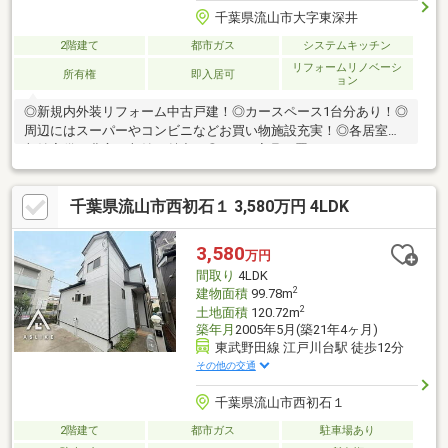
千葉県流山市大字東深井
2階建て
都市ガス
システムキッチン
リフォームリノベーシ
所有権
即入居可
ョン
◎新規内外装リフォーム中古戸建！◎カースペース1台分あり！◎
周辺にはスーパーやコンビニなどお買い物施設充実！◎各居室に
収納完備！豊富な収納が魅力！◎LDKは家具を置いてもゆとりあ
る広さ！家族団らんの時間をゆったり過ごすことができますね！
◎対面キッチンからはリビング・ダイニングが見渡せるのでお子
千葉県流山市西初石１ 3,580万円 4LDK
様の様子を見守りながら料理ができます。 【リフォーム内容】・
お風呂新品・トイレ新品・洗面台新品・外壁塗装・屋根塗装・ク
ロス張替え・コンロ新品・フロアタイル貼り・室内クリーニン
3,580
万円
グ・クッションフロア張替え・白蟻点検・給湯器交換
間取り
4LDK
2
建物面積
99.78m
2
土地面積
120.72m
築年月
2005年5月(築21年4ヶ月)
東武野田線 江戸川台駅 徒歩12分
その他の交通
千葉県流山市西初石１
2階建て
都市ガス
駐車場あり