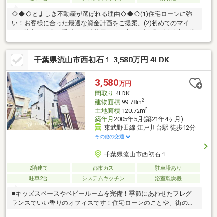
◇◆◇とよしき不動産が選ばれる理由◇◆◇(1)住宅ローンに強
い！お客様に合った最適な資金計画をご提案。(2)初めてのマイホ
ーム購入も安心！手続きや諸費用まで丁寧にご説明。(3)柏市・流
山市を中心とした地域密着だから、街の情報も豊富です。「自分
たちはいくらまでなら安心して購入できる？」「住宅ローンや諸
千葉県流山市西初石１ 3,580万円 4LDK
費用が不安…」そんなお悩みもお気軽にご相談ください。不動産
売買のプロが、お住まい探しからご契約・お引渡しまで、お客様
一人ひとりに寄り添ってサポートいたします。
3,580
万円
間取り
4LDK
2
建物面積
99.78m
2
土地面積
120.72m
築年月
2005年5月(築21年4ヶ月)
東武野田線 江戸川台駅 徒歩12分
その他の交通
千葉県流山市西初石１
2階建て
都市ガス
駐車場あり
駐車2台
システムキッチン
浴室乾燥機
■キッズスペースやベビールームを完備！季節にあわせたフレグ
ランスでいい香りのオフィスです！住宅ローンのことや、街のこ
と、市況の先行き含めてお伝えさせていただきます！！■独自の