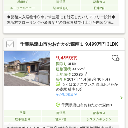
2階建て
南道路
都市ガス
ルーフバルコニー
駐車場あり
駐車2台
◆築後未入居物件◇車いす生活にも対応したバリアフリー設計◆
無垢材フローリングや漆喰などの自然素材で仕上げた内装◇南西
側市有地につき、東南・南西角地のような日当たり、開放感◆天
井高2.6ｍ＆26.9帖の広々とした開放感のあるＬＤＫ+約3.75帖の
タタミコーナー【Life information】・生鮮＆業務スーパー 約
千葉県流山市おおたかの森南１ 9,499万円 3LDK
600ｍ・マツモトキヨシ江戸川台店 約600ｍ・医療法人社団曙会
流山中央病院 約800ｍ・にしはら幼稚園 約900ｍ・柏市立西原
小学校 約1500ｍ・柏市立西原中学校 約1700ｍ・セブンイレブ
9,499
万円
ン柏西原3丁目店 約550ｍ
間取り
3LDK
2
建物面積
99.66m
2
土地面積
200.85m
築年月
2017年11月(築8年10ヶ月)
つくばエクスプレス 流山おおたか
の森駅 徒歩10分
その他の交通
千葉県流山市おおたかの森南１
平屋
南道路
都市ガス
駐車場あり
駐車2台
システムキッチン