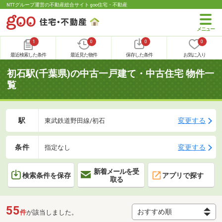
NTTグループ運営の不動産総合サイト goo住宅・不動産
1
0
0
0
最近検索した条件
最近見た物件
保存した条件
お気に入り
初石駅(千葉県)の中古一戸建て・中古住宅 物件一
覧
駅
変更する
東武鉄道野田線/初石
条件
変更する
指定なし
新着メールを受
検索条件を保存
アプリで探す
取る
55
件
が該当しました。