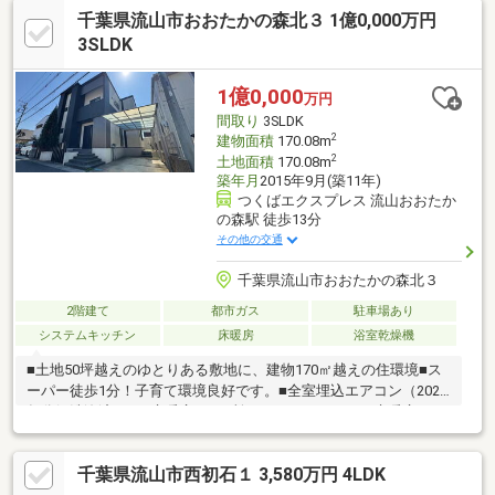
い】～◆毎月支払う住居費って自分達はいくらなら大丈夫かな。
千葉県流山市おおたかの森北３ 1億0,000万円
◆歳を重ねてもずっと安心して暮らせる場所がいい！◆購入はし
たいけど、手続きとか税金とか色々心配。期待も大きい反面、悩
3SLDK
みや不安も多いと思います。不動産売買専門店でお客様と一緒に
悩んできた数が多い私達だから解決出来る問題があります。
1億0,000
万円
間取り
3SLDK
2
建物面積
170.08m
2
土地面積
170.08m
築年月
2015年9月(築11年)
つくばエクスプレス 流山おおたか
の森駅 徒歩13分
その他の交通
千葉県流山市おおたかの森北３
2階建て
都市ガス
駐車場あり
システムキッチン
床暖房
浴室乾燥機
■土地50坪越えのゆとりある敷地に、建物170㎡越えの住環境■ス
ーパー徒歩1分！子育て環境良好です。■全室埋込エアコン（2025
年分解洗浄済み）■床暖房は5ヶ所、うれしいキッチン床暖房■ソ
ーラーシステム（9.5Kw） ■住宅用制振ダンパー搭載■便利な
ＩＯＴ仕様（プロジェクター、お掃除ロボット、65インチＴＶ、
千葉県流山市西初石１ 3,580万円 4LDK
電気暖炉、ペットカメラ、加湿器等）■ご成約特典：初夏キャン