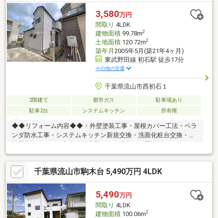
ペーン実施中●仲介業者様のお問い合わせも歓迎！価格改定いた
しました！
3,580
万円
間取り
4LDK
2
建物面積
99.78m
2
土地面積
120.72m
築年月
2005年5月(築21年4ヶ月)
東武野田線 初石駅 徒歩17分
その他の交通
千葉県流山市西初石１
2階建て
都市ガス
駐車場あり
駐車2台
システムキッチン
所有権
◆◆リフォーム内容◆◆・外壁塗装工事・屋根カバー工法・ベラ
ンダ防水工事・システムキッチン新規交換・洗面化粧台交換・給
湯器交換・トイレ交換・天井壁クロス張替え・畳表替え・スイッ
チ、コンセント一部交換・襖、障子張替え・白蟻防蟻処理・ハウ
スクリーニング等
千葉県流山市駒木台 5,490万円 4LDK
5,490
万円
間取り
4LDK
2
建物面積
100.06m