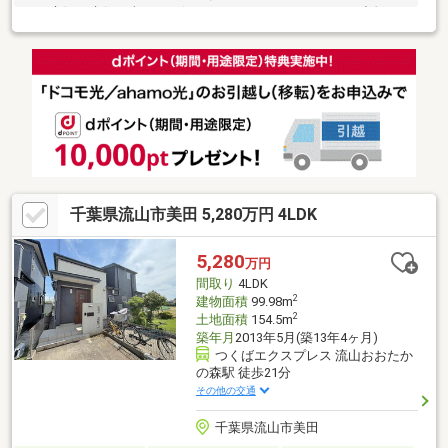
と、市況の先行き含めてお伝えさせていただきます！！■独自の
FP相談【未来カレンダー】住宅購入の資金計画は未来を見据えて
立てなければいけません。漠然とした不安や悩みを『見える化』
して幸せな未来へのスタートを切りましょう。■業界初の無料ア
フターサポート【TOHO HOUSE CLUB】『住まい』のご購入はゴ
ールではなくスタートです。お客様の『住まい』と『暮らし』の
安心と安全を守るサービスを全て無料で提供しています。詳細は
お気軽にお問合せ下さい！
千葉県流山市美田 5,280万円 4LDK
5,280
万円
間取り
4LDK
2
建物面積
99.98m
2
土地面積
154.5m
築年月
2013年5月(築13年4ヶ月)
つくばエクスプレス 流山おおたか
の森駅 徒歩21分
その他の交通
千葉県流山市美田