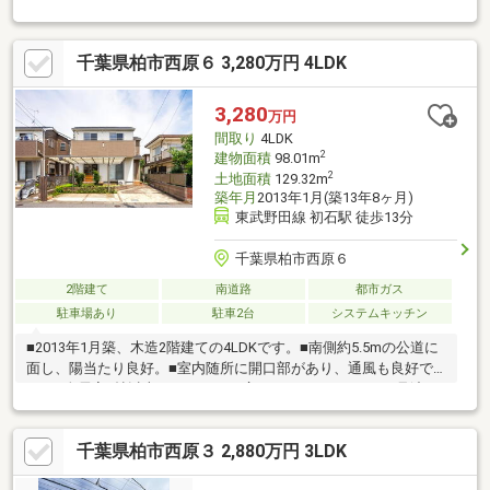
がお部屋探しを全面的にサポートします。◇◆【POINT】◎つく
ばエクスプレス、東武野田線「流山おおたかの森」駅利用可◎開
放感ある公園前立地でありながら、高気密仕様により外部の音を
千葉県柏市西原６ 3,280万円 4LDK
感じにくい静かな住空間。◎約11.48kWの大容量太陽光発電を搭
載。売電収益が期待でき、日々の光熱費も抑えられます。■ご案
内・物件パンフレットのご請求はお気軽にどうぞ※お電話の場
3,280
万円
合：TEL:03-6274-6551※メールの場合：【資料請求】又は【見学
間取り
4LDK
予約】ボタンをクリックでお問い合わせ
2
建物面積
98.01m
2
土地面積
129.32m
築年月
2013年1月(築13年8ヶ月)
東武野田線 初石駅 徒歩13分
千葉県柏市西原６
2階建て
南道路
都市ガス
駐車場あり
駐車2台
システムキッチン
■2013年1月築、木造2階建ての4LDKです。■南側約5.5mの公道に
面し、陽当たり良好。■室内随所に開口部があり、通風も良好で
す。■全居室6帖以上のゆとりある広さ。■キッチンはLDを見渡せ
る対面式です。■トイレは各階にございます。■各洋室は振り分け
タイプ。■キッチン内の床下収納など、収納豊富な間取りです。■
千葉県柏市西原３ 2,880万円 3LDK
南側にテラス・お庭スペース有り。■2026年2月リフォーム実施
(LD部分のクロス貼替・ハウスクリーニング)。■車2台駐車可能な