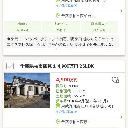
東武野田線 初石駅 徒歩8分
その他の交通
千葉県柏市西柏台１
2階建て
都市ガス
駐車場あり
駐車2台
所有権
即入居可
◆東武アーバンパークライン「初石」駅 東口 徒歩８分◇つくば
エクスプレス線「流山おおたかの森」駅 徒歩２３分◆土地：２６
２．００㎡(79.25坪) ・南西×南東の角地 ・カーポート有り２台(車
種による)◇建物：『レスコハウス施工』の注文住宅 ・１９９８
年１０月築 ・鉄筋コンクリート造２階建て ・延べ床面積１８８．
千葉県柏市西原１ 4,900万円 2SLDK
５４㎡(57.03坪)◆４LDK＋納戸（約4.0帖）＋書斎コーナー◇ウォ
ークインクローゼット（2階洋室約11.0帖・2階洋室約8.0帖)◆屋
上バルコニー付き◇１階LD電動シャッター◆LD二重サッシ◇廊
4,900
万円
下に手すり有り
間取り
2SLDK
2
建物面積
113.13m
2
土地面積
165.61m
築年月
2016年2月(築10年7ヶ月)
東武野田線 江戸川台駅 徒歩9分
その他の交通
千葉県柏市西原１