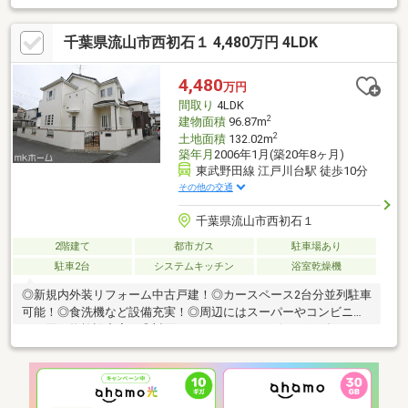
FP相談【未来カレンダー】住宅購入の資金計画は未来を見据えて
立てなければいけません。漠然とした不安や悩みを『見える化』
千葉県流山市西初石１ 4,480万円 4LDK
して幸せな未来へのスタートを切りましょう。■業界初の無料ア
フターサポート【TOHO HOUSE CLUB】『住まい』のご購入はゴ
ールではなくスタートです。お客様の『住まい』と『暮らし』の
4,480
万円
安心と安全を守るサービスを全て無料で提供しています。詳細は
間取り
4LDK
お気軽にお問合せ下さい！
2
建物面積
96.87m
2
土地面積
132.02m
築年月
2006年1月(築20年8ヶ月)
東武野田線 江戸川台駅 徒歩10分
その他の交通
千葉県流山市西初石１
2階建て
都市ガス
駐車場あり
駐車2台
システムキッチン
浴室乾燥機
◎新規内外装リフォーム中古戸建！◎カースペース2台分並列駐車
可能！◎食洗機など設備充実！◎周辺にはスーパーやコンビニな
どお買い物施設充実！◎対面キッチンからはリビング・ダイニン
グが見渡せるのでお子様の様子を見守りながら料理ができます。
◎子育てしやすい住環境！◎お庭がありお子さまも安心して遊べ
ます！【リフォーム内容】・システムキッチン交換・ユニットバ
ス交換・洗面化粧台交換・トイレ交換・床材、クロス交換・外壁