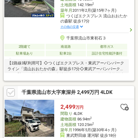
2
土地面積
142.19m
築年月
2011年2月(築15年7ヶ月)
つくばエクスプレス 流山おおたか
の森駅 徒歩17分
その他の交通
千葉県流山市東初石３
2階建て
南道路
都市ガス
駐車場あり
駐車2台
設計住宅性能評価付
【2路線3駅利用可】◇つくばエクスプレス・東武アーバンパーク
ライン「流山おおたかの森」駅徒歩17分◇東武アーバンパークラ
イン「初石」駅徒歩10分・土地面積142.19㎡(43.01坪)・建物面積
104.33㎡(31.55坪)の4LDK・平成23年2月築・南、西の角地・陽当
り良好・閑静な住宅街・カースペース2台分有（車種による）・全
千葉県流山市大字東深井 2,499万円 4LDK
居室6.0帖以上＜リフォーム履歴有＞令和3年2月◆外壁・屋根塗
装、防水工事、防蟻
2,499
万円
間取り
4LDK
2
建物面積
86.94m
2
土地面積
120.25m
築年月
1996年5月(築30年4ヶ月)
東武野田線 運河駅 徒歩18分