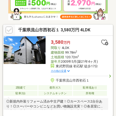
塗装・ハウスクリーニングなど
千葉県流山市西初石１ 3,580万円 4LDK
3,580
万円
間取り
4LDK
2
建物面積
99.78m
2
土地面積
120.72m
築年月
2005年5月(築21年4ヶ月)
東武野田線 初石駅 徒歩17分
その他の交通
千葉県流山市西初石１
2階建て
都市ガス
駐車場あり
駐車2台
システムキッチン
所有権
◎新規内外装リフォーム済み中古戸建！◎カースペース2台分あ
り！◎スーパーやコンビニなどお買い物施設充実！◎各居室に収
納完備！豊富な収納が魅力！◎あると落ち着く和室には押入も完