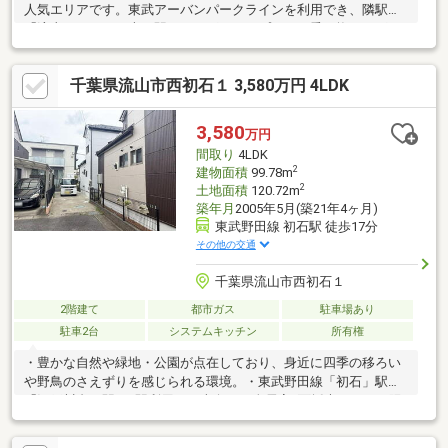
人気エリアです。東武アーバンパークラインを利用でき、隣駅の
「流山おおたかの森」駅でつくばエクスプレスに乗り換えれば、
秋葉原方面へのアクセスも良好です。駅前にはスーパーやコンビ
ニが揃い、日常の買い物に便利な環境が整っています。また、
千葉県流山市西初石１ 3,580万円 4LDK
「流山おおたかの森S・C」などの大型商業施設が近く、ショッピ
ングや外食も気軽に楽しめます。周辺には公園や緑地が点在し、
子育て世帯にも人気が高いエリアです。さらに、総合病院が徒歩
3,580
万円
圏内にあり、医療面でも安心感があります。
間取り
4LDK
2
建物面積
99.78m
2
土地面積
120.72m
築年月
2005年5月(築21年4ヶ月)
東武野田線 初石駅 徒歩17分
その他の交通
千葉県流山市西初石１
2階建て
都市ガス
駐車場あり
駐車2台
システムキッチン
所有権
・豊かな自然や緑地・公園が点在しており、身近に四季の移ろい
や野鳥のさえずりを感じられる環境。・東武野田線「初石」駅
「江戸川台」駅の2駅利用可・南向き、全居室2面採光につき。陽
当り・通風良好・全居室6帖以上・全居室収納完備で住空間もすっ
きり広々・カースペース2台駐車可（車種による）・生活利便施設