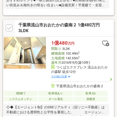
おすすめポイント■一条工務店の注文住宅！■区画整理地内の美し
い街並み＆南向きの明るい住まい♪■設備充実！平屋建て・全室全
床 床暖房付き・ワイドスパン洗面台・オール電化・アイランドキ
ッチン・大型ウォークインクローゼット・南面ウッドデッキ・駐
車2台可(車種による)のカーポートあり周辺環境■流山市立おおた
千葉県流山市おおたかの森南２ 1億480万円
かの森小学校・・約1600ｍ(徒歩約20分)■流山市立おおたかの森中
学校・・約1600ｍ(徒歩約20分)■おおたかの森病院・・約600ｍ(徒
3LDK
歩約8分)ご見学希望の方は【見学予約をする（無料）】をクリッ
ク♪資料ご請求の方は下記【資料請求をする（無料）】をクリック
1億480
万円
♪
間取り
3LDK
2
建物面積
102.49m
2
土地面積
142.65m
築年月
2016年9月(築10年)
つくばエクスプレス 流山おおたか
の森駅 徒歩12分
その他の交通
千葉県流山市おおたかの森南２
2階建て
駐車場あり
駐車2台
システムキッチン
オール電化
床暖房
◇◆【エージェント制】のSREリアルティ（旧ソニー不動産）は
不動産における透明性と公平性を重視した、 エージェント