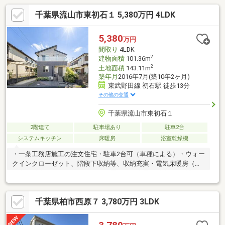
千葉県流山市東初石１ 5,380万円 4LDK
5,380
万円
間取り
4LDK
2
建物面積
101.36m
2
土地面積
143.11m
築年月
2016年7月(築10年2ヶ月)
東武野田線 初石駅 徒歩13分
その他の交通
千葉県流山市東初石１
2階建て
駐車場あり
駐車2台
システムキッチン
床暖房
浴室乾燥機
・一条工務店施工の注文住宅・駐車2台可（車種による）・ウォー
クインクローゼット、階段下収納等、収納充実・電気床暖房（全
居室、浴室、トイレ）・太陽光発電による売電有【室内設備】■
全居室・・・電気ヒートポンプ式床暖房■LDK、玄関・・・ナノイ
ー発生機■浴室・・・フルオートバス、浴室換気乾燥機、床暖房■
千葉県柏市西原７ 3,780万円 3LDK
キッチン・・・レンジフード、IHコンロ、食器洗乾燥機、静音シ
ンク タッチレス水栓、人造大理石カウンター
トップ■トイレ・・・温水洗浄便座、収納棚、手洗い