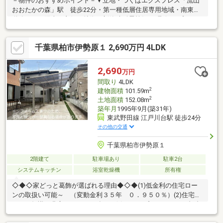
－物件のおすすめポイント－▼立地・つくばエクスプレス「流山
おおたかの森」駅 徒歩22分・第一種低層住居専用地域・南東側
道路につき陽当り良好▼特徴・新築時耐震等級3を取得・プライバ
シーに配慮された2階リビング設計・リビング天井高は約2.6m・
家族が集うLDKは3面採光、一部吹抜け仕様・玄関ホールはゆとり
千葉県柏市伊勢原１ 2,690万円 4LDK
ある設計・季節物等を収納可能な小屋裏収納が2か所有・駐車2台
可能(車種による)▼設備・床には無垢材を使用・食洗機・IHコン
ロ・温水洗浄便座▼周辺環境・スーパー「セレクション西原店」
2,690
万円
徒歩6分(約480m)・スーパー「マルエツ初石店」徒歩10分(780ｍ)
間取り
4LDK
2
建物面積
101.59m
2
土地面積
152.08m
築年月
1995年9月(築31年)
東武野田線 江戸川台駅 徒歩24分
その他の交通
千葉県柏市伊勢原１
2階建て
駐車場あり
駐車2台
システムキッチン
浴室乾燥機
所有権
◇◆◇家どっと葛飾が選ばれる理由◆◇◆(1)低金利の住宅ロー
ンの取扱い可能～ （変動金利３５年 ０．９５０％）(2)住宅ロ
ーンの知識が豊富でローンに強い～(3)ライフプランナーとの打合
せが出来る～（無料）～【今のお客様のご状況をお聞かせくださ