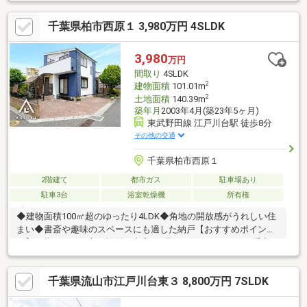
備されており、客間としてだけでなく収納などに利用できるスペ
ースです！◎LDKは家具を置いてもゆとりある広さ！家族団らん
千葉県柏市西原１ 3,980万円 4SLDK
の時間をゆったり過ごすことができますね！◎トイレは1F・2Fに
ございます。忙しい朝も大活躍です！【リフォーム内容】・シス
テムキッチン交換・ユニットバス交換・洗面化粧台交換・トイレ
3,980
万円
交換・給湯機交換・フローリング、クロス交換・畳表替え 障子
間取り
4SLDK
襖張替え襖・ハウスクリーニングなど
2
建物面積
101.01m
2
土地面積
140.39m
築年月
2003年4月(築23年5ヶ月)
東武野田線 江戸川台駅 徒歩8分
その他の交通
千葉県柏市西原１
2階建て
都市ガス
駐車場あり
駐車3台
浴室乾燥機
所有権
◆建物面積100㎡超のゆったり4LDK◆角地の開放感がうれしい住
まい◆書斎や趣味のスペースにも適した納戸【おすすめポイン
ト】・暮らしに役立つ設備が充実 - 見た目がおしゃれでお手入れ
も容易な人工大理石天板のシステムキッチン - 雨の日も洗濯物を
乾かせる浴室乾燥機・1坪サイズのゆったりとしたバスルーム（バ
千葉県流山市江戸川台東３ 8,800万円 7SLDK
リアフリータイプ）・全居室にクローゼット。収納が豊富です・
徒歩10分圏内にスーパー、コンビニ、ドラッグストアがそろって