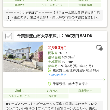
駐車2台
システムキッチン
浴室乾燥機
―――＊＊ここがPOINT＊＊―――【リフォーム済み住戸で快適生活
♪】・南西向き、陽当り良好！・雨天時や花粉の季節にも嬉しい、
浴室乾燥機付き！・お部屋もスッキリ、収納設備充実！・ゴロン
と一息、安らぎの和室もあります！・3口コンロ、システムキッチ
ンを採用！・カースペース2台分あります ！（車種による）・小
千葉県流山市大字東深井 2,980万円 5SLDK
学校まで徒歩9分！お子様の通学も安心ですね♪・すぐのご入居可
能です！※本日ご案内可能です！是非ご内覧下さい♪◆人気エリア
の閑静な住宅街！◆百聞は一見にしかず。家族の安心拠点になる
2,980
万円
4LDK♪◆早朝や夜間のご案内にも対応致します！◆住宅ローンの
間取り
5SLDK
ご相談もお気軽に♪
2
建物面積
163.68m
2
土地面積
191.2m
築年月
1993年6月(築33年3ヶ月)
東武野田線 江戸川台駅 徒歩18分
その他の交通
千葉県流山市大字東深井
2階建て
都市ガス
駐車場あり
システムキッチン
所有権
■キッズスペースやベビールームを完備！季節にあわせたフレグ
ランスでいい香りのオフィスです！住宅ローンのことや、街のこ