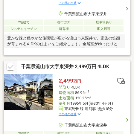
その他の交通
千葉県流山市大字東深井
2階建て
都市ガス
駐車場あり
システムキッチン
所有権
即入居可
豊かな緑と穏やかな住環境が広がる流山市東深井で、家族の笑顔
が育まれる4LDKの住まいをご紹介します。全居室がゆったりとし
た空間で、ライフスタイルに合わせたお部屋作りが可能です。近
隣には小学校が徒歩圏内にあり、子育て世代にも安心の立地。南
向きの窓から自然光が差し込む明るい室内は、空室のためいつで
千葉県流山市大字東深井 2,499万円 4LDK
も内覧いただけます。心地よい風を感じる落ち着いた街並みで、
新しい暮らしの第一歩をここから始めてみませんか。即入居可能
な点も魅力です
2,499
万円
間取り
4LDK
2
建物面積
86.94m
2
土地面積
120.25m
築年月
1996年5月(築30年4ヶ月)
東武野田線 運河駅 徒歩18分
その他の交通
千葉県流山市大字東深井
2階建て
都市ガス
駐車場あり