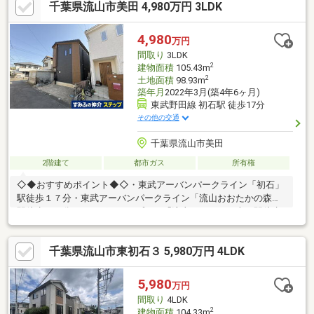
千葉県流山市美田 4,980万円 3LDK
のコンビニ、スーパー、病院等が徒歩15分圏内にあり便利な住環
境ご興味のある方はお気軽にお問合せください。
4,980
万円
間取り
3LDK
2
建物面積
105.43m
2
土地面積
98.93m
築年月
2022年3月(築4年6ヶ月)
東武野田線 初石駅 徒歩17分
その他の交通
千葉県流山市美田
2階建て
都市ガス
所有権
◇◆おすすめポイント◆◇・東武アーバンパークライン「初石」
駅徒歩１７分・東武アーバンパークライン「流山おおたかの森」
駅徒歩２３分・つくばエクスプレス「流山おおたかの森」駅徒歩
２３分・１８．５帖の広々ＬＤＫ（畳コーナー４．５帖含む）・
キッチン、洗面台はタカラスタンダード製・ＴＯＴＯ製１．７×
千葉県流山市東初石３ 5,980万円 4LDK
１．７の広々としたユニットバス・浴室は人工大理石・シャワ
ー、浴槽はウルトラファインバブル。汚れの原因菌が洗い流され
やすくなり、浴室の床、浴槽の水垢、 パッキンの汚れや排水口
5,980
万円
の汚れも付きづらくします。
間取り
4LDK
2
建物面積
104.33m