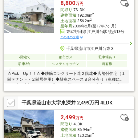
います◆◇ご案内・詳細資料のご請求はお気軽にどうぞ
8,800
万円
◇◆TEL：047-362-0888ローンの事なら【住宅ローンに強い】ア
間取り
7SLDK
スライクまで♪
2
建物面積
192.08m
2
土地面積
356.2m
築年月
2009年2月(築17年7ヶ月)
東武野田線 江戸川台駅 徒歩13分
その他の交通
千葉県流山市江戸川台東３
2階建て
都市ガス
駐車場あり
駐車3台
システムキッチン
所有権
☆Pick Up！！☆◆鉄筋コンクリート造２階建◆店舗付住宅（１
階テナント・２階居住用）◆駐車スペース８台分有り（車種によ
る）◆ご家族でゆったり過ごせる掘りごたつ付き和室◆防犯防音
に優れた二重窓～ご見学希望の場合は～「当社へのご来場」・
「ご自宅への送迎」・「現地付近でのお待ち合わせ」お客様のご
千葉県流山市大字東深井 2,499万円 4LDK
都合に合わせた対応を致します！まずはお気軽にお問合せくださ
い。
2,499
万円
間取り
4LDK
2
建物面積
86.94m
2
土地面積
120.25m