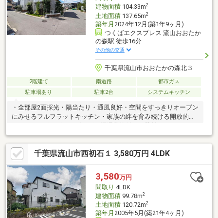
2
建物面積
104.33m
2
土地面積
137.65m
築年月
2024年12月(築1年9ヶ月)
つくばエクスプレス 流山おおたか
の森駅 徒歩16分
その他の交通
千葉県流山市おおたかの森北３
2階建て
南道路
都市ガス
駐車場あり
駐車2台
システムキッチン
・全部屋2面採光・陽当たり・通風良好・空間をすっきりオーブン
にみせるフルフラットキッチン・家族の絆を育み続ける開放的な
ステージリビング・リビングに調湿機能付きの壁材エコカラット
や空間に華やかさをもたらす化粧梁使用・家族とのコミュニケー
ションを育めるリビング階段・プライベート感ただようインナー
千葉県流山市西初石１ 3,580万円 4LDK
バルコニー・お子様の遊び場、趣味やお仕事の部屋、納戸など、
多目的に利用できる2.5帖のSOHO・カースペース2台可（車種に
よる）※建蔽率は60％ですが、角地緩和により70％になります。
3,580
万円
容積率は150％ですが、地区計画により120％に制限されます。
間取り
4LDK
※SOHOも間取りに含まれています。
2
建物面積
99.78m
2
土地面積
120.72m
築年月
2005年5月(築21年4ヶ月)