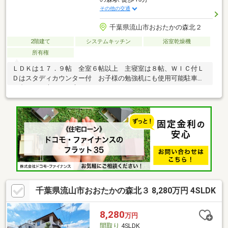
その他の交通
千葉県流山市おおたかの森北２
2階建て
システムキッチン
浴室乾燥機
所有権
ＬＤＫは１７．９帖 全室６帖以上 主寝室は８帖、ＷＩＣ付Ｌ
Ｄはスタディカウンター付 お子様の勉強机にも使用可能駐車場
１台あり 大きなお庭もついており、バーベキューもできますキ
ッチンスペースにはパントリー付き 食器洗浄乾燥機付き 水栓
一体式浄水器付 浴室には浴室乾燥機付き 洗髪洗面化粧台 洗
濯機スペースには収納棚付リビングイン階段で、ご家族とコミュ
ニケーションの取りやすい間取りリビングダイニングは南向きと
なり、陽当り良好
千葉県流山市おおたかの森北３ 8,280万円 4SLDK
8,280
万円
間取り
4SLDK