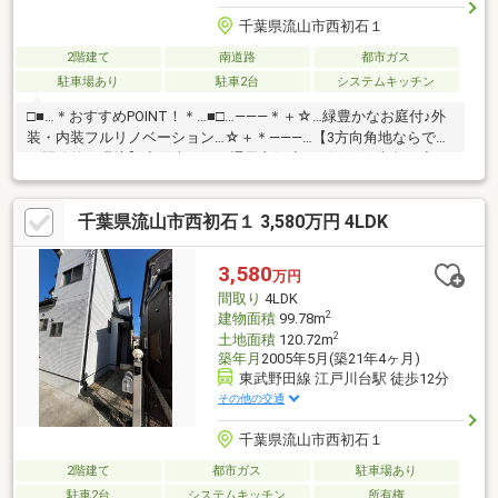
千葉県流山市西初石１
2階建て
南道路
都市ガス
駐車場あり
駐車2台
システムキッチン
□■…＊おすすめPOINT！＊…■□…―――＊＋☆…緑豊かなお庭付♪外
装・内装フルリノベーション…☆＋＊―――…【3方向角地ならでは
の開放的な環境】◆陽当たり・通風良好◆リビングは南向き◆キ
ッチン横には勝手口◆南面バルコニー◆バルコニー2か所【暮ら
しを快適に彩る充実の設備】◆1616サイズ高断熱浴室◆ワンタッ
千葉県流山市西初石１ 3,580万円 4LDK
チ水栓◆浴室乾燥・追炊給湯器◆食洗機・浄水器◆シャワー付き
洗面台◆シャワートイレ等【新規外装内装フルリノベーション
♪】◆2026年7月施工完了◆キッチン・浴室・洗面・トイレ等水回
3,580
万円
り一新◆外壁塗装・外構塗装◆シーリング工事◆床・クロス・建
間取り
4LDK
具
2
建物面積
99.78m
2
土地面積
120.72m
築年月
2005年5月(築21年4ヶ月)
東武野田線 江戸川台駅 徒歩12分
その他の交通
千葉県流山市西初石１
2階建て
都市ガス
駐車場あり
駐車2台
システムキッチン
所有権