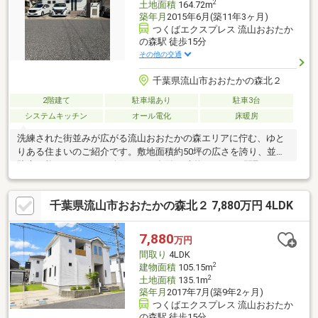
2
土地面積
164.72m
築年月
2015年6月(築11年3ヶ月)
つくばエクスプレス 流山おおたか
の森駅 徒歩15分
その他の交通
千葉県流山市おおたかの森北２
2階建て
駐車場あり
駐車3台
システムキッチン
オール電化
床暖房
洗練された街並みが広がる流山おおたかの森エリアに佇む、ゆと
りある住まいのご紹介です。敷地面積約50坪の広さを誇り、並列
駐車可能なスペースを確保。2015年築の建物は4LDKの間取りで、
ご家族一人ひとりのプライベート空間も充実しています。周辺は
落ち着いた住宅街でありながら、利便性の高い駅へのアクセスも
千葉県流山市おおたかの森北２ 7,880万円 4LDK
叶う立地。日々の暮らしに心地よいゆとりと安心感をもたらす、
永住の拠点としてふさわしい一邸をぜひ現地でご体感ください
7,880
万円
間取り
4LDK
2
建物面積
105.15m
2
土地面積
135.1m
築年月
2017年7月(築9年2ヶ月)
つくばエクスプレス 流山おおたか
の森駅 徒歩15分