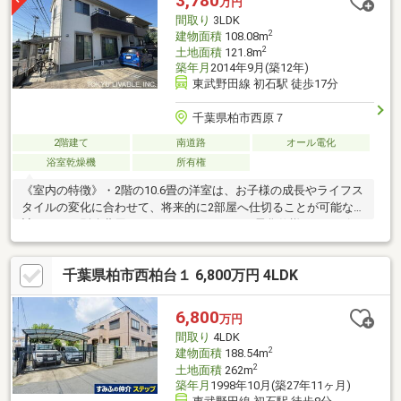
3,780
万円
間取り
3LDK
2
建物面積
108.08m
2
土地面積
121.8m
築年月
2014年9月(築12年)
東武野田線 初石駅 徒歩17分
千葉県柏市西原７
2階建て
南道路
オール電化
浴室乾燥機
所有権
《室内の特徴》・2階の10.6畳の洋室は、お子様の成長やライフス
タイルの変化に合わせて、将来的に2部屋へ仕切ることが可能な設
計です。（別途費用がかかります）・オール電化仕様となり、深
夜電力を利用してお湯を沸かすエコキュートで省エネ・高効率給
湯のエコ生活。・2階東側洋室には、ウォークインクローゼットが
千葉県柏市西柏台１ 6,800万円 4LDK
設置されています。・浴室には浴室暖房換気乾燥機。・セカンド
カーや来客用にうれしい2台分のカースペース有り。《周辺環
境》・フーズマーケットセレクション 西原店・・・徒歩約9分
6,800
万円
(680m)・柏市立西原小学校・・・徒歩約8分(600m)・柏市立西原
間取り
4LDK
中学校・・・徒歩約6分(460m)
2
建物面積
188.54m
2
土地面積
262m
築年月
1998年10月(築27年11ヶ月)