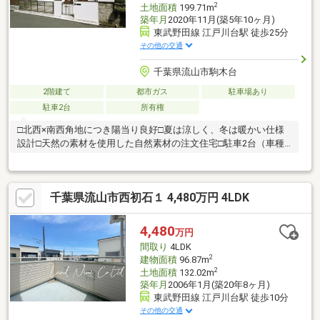
2
土地面積
199.71m
築年月
2020年11月(築5年10ヶ月)
東武野田線 江戸川台駅 徒歩25分
その他の交通
千葉県流山市駒木台
2階建て
都市ガス
駐車場あり
駐車2台
所有権
□北西×南西角地につき陽当り良好□夏は涼しく、冬は暖かい仕様
設計□天然の素材を使用した自然素材の注文住宅□駐車2台（車種
による）
千葉県流山市西初石１ 4,480万円 4LDK
4,480
万円
間取り
4LDK
2
建物面積
96.87m
2
土地面積
132.02m
築年月
2006年1月(築20年8ヶ月)
東武野田線 江戸川台駅 徒歩10分
その他の交通