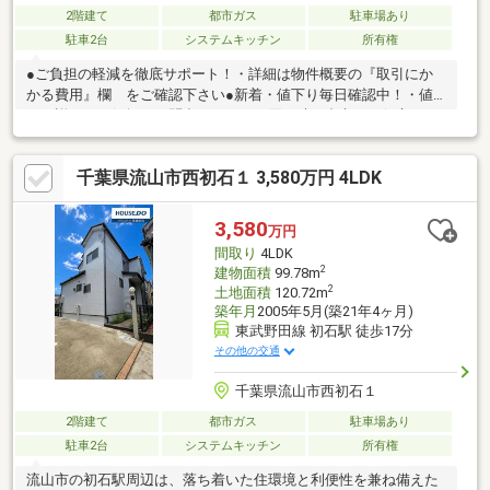
2階建て
都市ガス
駐車場あり
駐車2台
システムキッチン
所有権
●ご負担の軽減を徹底サポート！・詳細は物件概要の『取引にか
かる費用』欄 をご確認下さい●新着・値下り毎日確認中！・値
下り詳細はお気軽にお問合せ下さい・買い時の参考にお役立て下
さい●住宅ローン実績多数！・最適なローンプランをご提案・延
滞があってもプロがサポート・お借入れやお車のローンもご相談
千葉県流山市西初石１ 3,580万円 4LDK
可能です＼お引渡しまで責任をもって丁寧にフォロー／＼どんな
ことでも、お気軽にご相談ください／－－－－－－－－－－お電
話でのお問合せがスムーズです《フリーダイヤル》0800-800-1169
3,580
万円
間取り
4LDK
2
建物面積
99.78m
2
土地面積
120.72m
築年月
2005年5月(築21年4ヶ月)
東武野田線 初石駅 徒歩17分
その他の交通
千葉県流山市西初石１
2階建て
都市ガス
駐車場あり
駐車2台
システムキッチン
所有権
流山市の初石駅周辺は、落ち着いた住環境と利便性を兼ね備えた