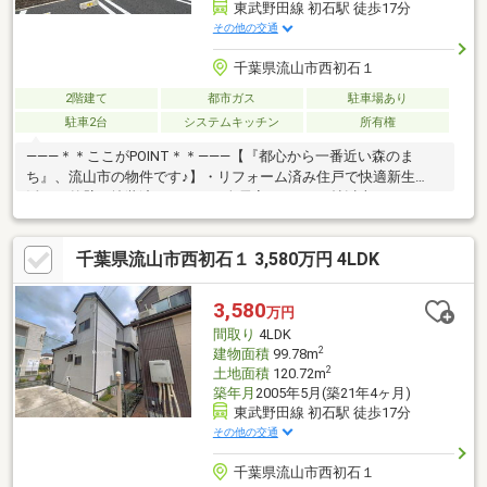
東武野田線 初石駅 徒歩17分
その他の交通
千葉県流山市西初石１
2階建て
都市ガス
駐車場あり
駐車2台
システムキッチン
所有権
―――＊＊ここがPOINT＊＊―――【『都心から一番近い森のま
ち』、流山市の物件です♪】・リフォーム済み住戸で快適新生
活！・外壁も塗装済みです！・全居室ゆったり6帖以上、ゆとりあ
る4ＬＤＫ！・全室2面採光、陽当たり＆通風良好！・安らぎの空
間、和室もあります♪・水回り集中設計で家事ラク動線良好！・全
千葉県流山市西初石１ 3,580万円 4LDK
居室収納付きでお部屋スッキリ♪・カースペース2台分！※本日ご
案内可能です！是非、この機会にお気軽にお越し下さい♪◆人気
エリアの閑静な住宅街！◆百聞は一見にしかず。家族の安心拠点
3,580
万円
になる4LDK♪◆早朝や夜間のご案内にも対応致します！◆住宅ロ
間取り
4LDK
ーンのご相談もお気軽に♪
2
建物面積
99.78m
2
土地面積
120.72m
築年月
2005年5月(築21年4ヶ月)
東武野田線 初石駅 徒歩17分
その他の交通
千葉県流山市西初石１