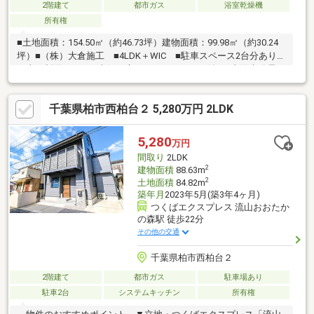
2階建て
都市ガス
浴室乾燥機
所有権
■土地面積：154.50㎡（約46.73坪）建物面積：99.98㎡（約30.24
坪）■（株）大倉施工 ■4LDK＋WIC ■駐車スペース2台分あり
（車種制限あり） ■南側の庭にはウッドデッキ付 ■太陽光発電シ
ステム（2013年10月頃設置） ■複層ガラス・ドア電子錠対応、
雨天でも洗濯干しに便利な「ホスクリーン」リビングに設置 ■
千葉県柏市西柏台２ 5,280万円 2LDK
ウルトラファインバブル・マイクロバブル浴槽 ■全室計5台エア
コン設置済 ■2022年12月外壁・屋根塗装工事済 ■2026年2月給
湯器交換済 ■2026年2月ガス衣類乾燥機設置済
5,280
万円
間取り
2LDK
2
建物面積
88.63m
2
土地面積
84.82m
築年月
2023年5月(築3年4ヶ月)
つくばエクスプレス 流山おおたか
の森駅 徒歩22分
その他の交通
千葉県柏市西柏台２
2階建て
都市ガス
駐車場あり
駐車2台
システムキッチン
所有権