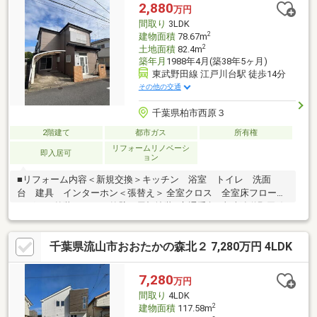
カースペース付き(車種による)。■第一種低層住居専用地域内の閑
2,880
万円
静な住宅街に位置しています。■東武野田線「初石」駅まで徒歩
間取り
3LDK
13分の立地です。
2
建物面積
78.67m
2
土地面積
82.4m
築年月
1988年4月(築38年5ヶ月)
東武野田線 江戸川台駅 徒歩14分
その他の交通
千葉県柏市西原３
2階建て
都市ガス
所有権
リフォームリノベーシ
即入居可
ョン
■リフォーム内容＜新規交換＞キッチン 浴室 トイレ 洗面
台 建具 インターホン＜張替え＞ 全室クロス 全室床フローリ
ング ＜外装＞ 外壁・屋根塗装■交通手段1東武鉄道野田線
江戸川台駅 徒歩14分2東武鉄道野田線 初石駅 徒歩22分■周辺環境
1.コンビニ ファミリーマート西原三丁目店まで450m 徒歩6分2.ス
千葉県流山市おおたかの森北２ 7,280万円 4LDK
ーパーヨークマート江戸川台店まで700m 徒歩9分3.小学校 柏市立
西原小学校まで700m 徒歩9分☆ご興味ございましたら、ぜひ一度
お問い合わせくださいませ♪
7,280
万円
間取り
4LDK
2
建物面積
117.58m