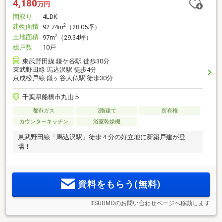
4,180
万円
間取り
4LDK
建物面積
2
92.74m
（28.05坪）
土地面積
2
97m
（29.34坪）
総戸数
10戸
東武野田線 鎌ケ谷駅 徒歩30分
東武野田線 馬込沢駅 徒歩4分
京成松戸線 鎌ヶ谷大仏駅 徒歩30分
千葉県船橋市丸山５
都市ガス
2階建て
所有権
カウンターキッチン
浴室乾燥機
東武野田線「馬込沢駅」徒歩４分の好立地に新築戸建が登
場！
資料をもらう(無料)
※SUUMOのお問い合わせページへ移動します