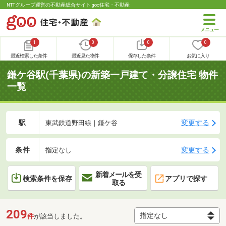
NTTグループ運営の不動産総合サイト goo住宅・不動産
1
0
0
0
最近検索した条件
最近見た物件
保存した条件
お気に入り
鎌ケ谷駅(千葉県)の新築一戸建て・分譲住宅 物件
一覧
駅
変更する
東武鉄道野田線｜鎌ケ谷
条件
変更する
指定なし
新着メールを受
検索条件を保存
アプリで探す
取る
209
件
が該当しました。