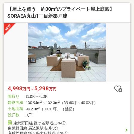
2
【屋上を買う 約30m
のプライベート屋上庭園】
SORAEA丸山1丁目新築戸建
4,998
5,298
万円～
万円
間取り
3LDK～4LDK
建物面積
2
2
130.94m
～132.3m
（39.60坪～40.02坪）
土地面積
2
99.21m
（30.01坪）（登記）
総戸数
3戸
東武野田線 鎌ケ谷駅 徒歩34分
東武野田線 馬込沢駅 徒歩8分
京成松戸線 鎌ヶ谷大仏駅 徒歩38分