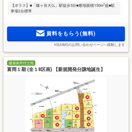
2
【ポラス】■「鎌ヶ谷大仏」駅徒歩5分■敷地面積150m
超■駐
車場2台標準
資料をもらう(無料)
※SUUMOのお問い合わせページへ移動します
建築条件付土地
富岡１期 (全１8区画) 【新規開発分譲地誕生】