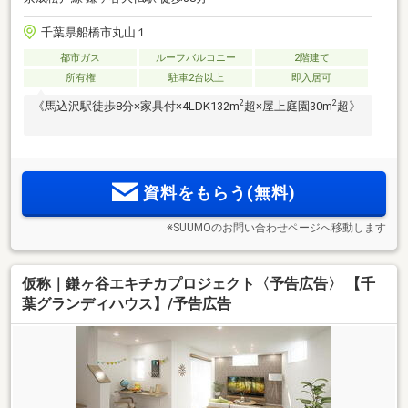
千葉県船橋市丸山１
都市ガス
ルーフバルコニー
2階建て
所有権
駐車2台以上
即入居可
2
2
《馬込沢駅徒歩8分×家具付×4LDK132m
超×屋上庭園30m
超》
資料をもらう(無料)
※SUUMOのお問い合わせページへ移動します
仮称｜鎌ヶ谷エキチカプロジェクト〈予告広告〉 【千
葉グランディハウス】/予告広告