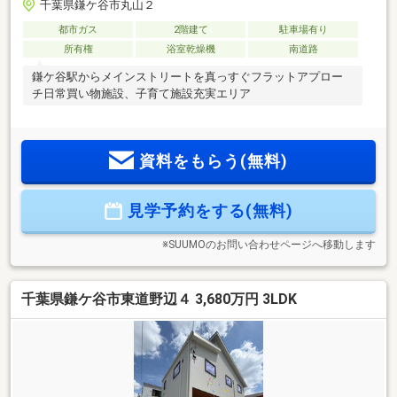
千葉県鎌ケ谷市丸山２
都市ガス
2階建て
駐車場有り
所有権
浴室乾燥機
南道路
鎌ケ谷駅からメインストリートを真っすぐフラットアプロー
チ日常買い物施設、子育て施設充実エリア
資料をもらう(無料)
見学予約をする(無料)
※SUUMOのお問い合わせページへ移動します
千葉県鎌ケ谷市東道野辺４ 3,680万円 3LDK