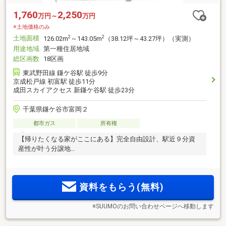
1,760
2,250
万円～
万円
※土地価格のみ
土地面積
2
2
126.02m
～143.05m
（38.12坪～43.27坪）（実測）
用途地域
第一種住居地域
総区画数
18区画
東武野田線 鎌ケ谷駅 徒歩9分
京成松戸線 初富駅 徒歩11分
成田スカイアクセス 新鎌ケ谷駅 徒歩23分
千葉県鎌ケ谷市富岡２
都市ガス
所有権
【帰りたくなる家がここにある】完全自由設計、駅近９分資
産性が叶う分譲地
資料をもらう(無料)
※SUUMOのお問い合わせページへ移動します