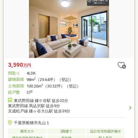
3,590
万円
間取り
4LDK
建物面積
2
98m
（29.64坪）（登記）
土地面積
2
100.26m
（30.32坪）（登記）
総戸数
3戸
東武野田線 鎌ケ谷駅 徒歩32分
東武野田線 馬込沢駅 徒歩9分
京成松戸線 鎌ヶ谷大仏駅 徒歩39分
千葉県船橋市丸山１
都市ガス
2階建て
設計住宅性能評価付