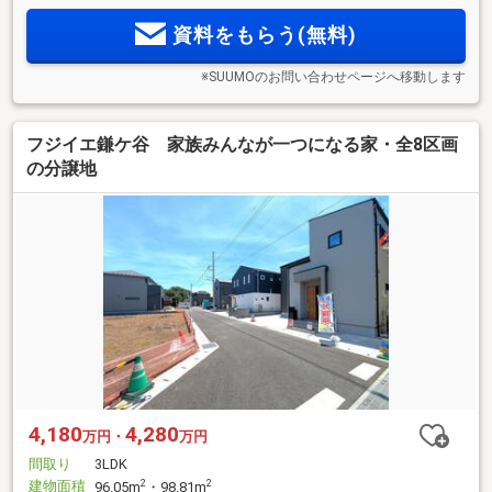
資料をもらう(無料)
※SUUMOのお問い合わせページへ移動します
フジイエ鎌ケ谷 家族みんなが一つになる家・全8区画
の分譲地
4,180
4,280
万円・
万円
間取り
3LDK
建物面積
2
2
96.05m
・98.81m