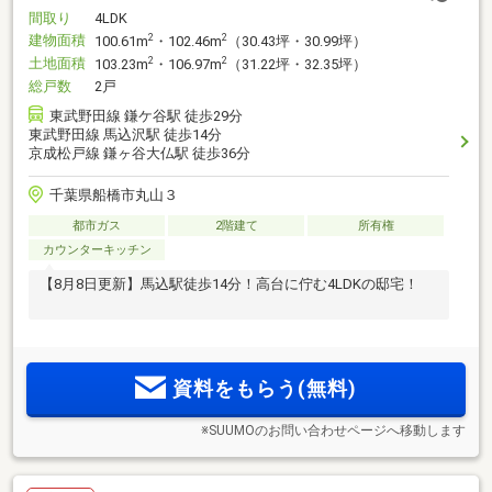
間取り
4LDK
建物面積
2
2
100.61m
・102.46m
（30.43坪・30.99坪）
土地面積
2
2
103.23m
・106.97m
（31.22坪・32.35坪）
総戸数
2戸
東武野田線 鎌ケ谷駅 徒歩29分
東武野田線 馬込沢駅 徒歩14分
京成松戸線 鎌ヶ谷大仏駅 徒歩36分
千葉県船橋市丸山３
都市ガス
2階建て
所有権
カウンターキッチン
【8月8日更新】馬込駅徒歩14分！高台に佇む4LDKの邸宅！
資料をもらう(無料)
※SUUMOのお問い合わせページへ移動します