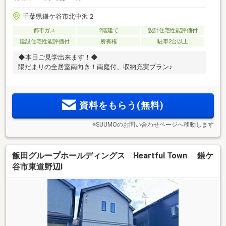
千葉県鎌ケ谷市北中沢２
都市ガス
2階建て
設計住宅性能評価付
建設住宅性能評価付
所有権
駐車2台以上
◆本日ご見学出来ます！◆
陽だまりの全居室南向き！南庭付、収納充実プラン♪
資料をもらう(無料)
※SUUMOのお問い合わせページへ移動します
飯田グループホールディングス Heartful Town 鎌ケ
谷市東道野辺I