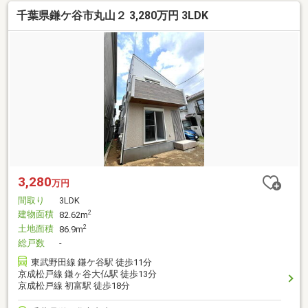
千葉県鎌ケ谷市丸山２ 3,280万円 3LDK
3,280
万円
間取り
3LDK
建物面積
2
82.62m
土地面積
2
86.9m
総戸数
-
東武野田線 鎌ケ谷駅 徒歩11分
京成松戸線 鎌ヶ谷大仏駅 徒歩13分
京成松戸線 初富駅 徒歩18分