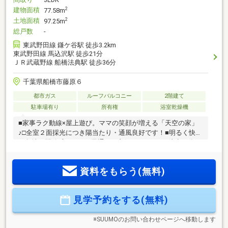
建物面積
2
77.58m
土地面積
2
97.25m
総戸数
-
東武野田線 鎌ケ谷駅 徒歩3.2km
東武野田線 馬込沢駅 徒歩21分
ＪＲ武蔵野線 船橋法典駅 徒歩36分
千葉県船橋市藤原６
都市ガス
ルーフバルコニー
2階建て
駐車場有り
所有権
浴室乾燥機
■家事ラク動線×屋上遊び。ママの笑顔が増える「天空の家」
♪□全室２面採光につき陽当たり・通風良好です！■明るく快適
な角地で開放感があり、風通しも良好！□スーパー徒歩５分で
日々のお買い物に便利！■休日のカフェタイムや家庭用プー
ル、アウトドアリビングとしても活用できるスカイバルコニ
資料をもらう(無料)
ー♪□ゆとりある12.5帖のスカイバルコニー。■ぜひモデルハウ
スをご見学ください。□お問い合わせお待ちしております！
見学予約をする(無料)
※SUUMOのお問い合わせページへ移動します