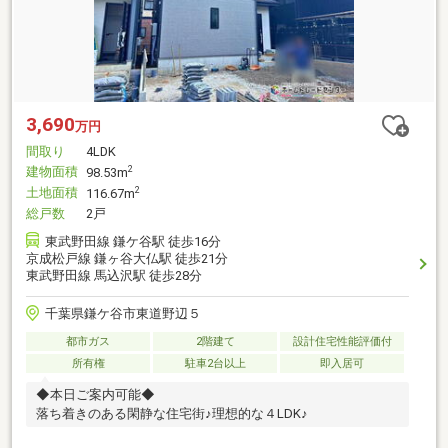
3,690
万円
間取り
4LDK
建物面積
2
98.53m
土地面積
2
116.67m
総戸数
2戸
東武野田線 鎌ケ谷駅 徒歩16分
京成松戸線 鎌ヶ谷大仏駅 徒歩21分
東武野田線 馬込沢駅 徒歩28分
千葉県鎌ケ谷市東道野辺５
都市ガス
2階建て
設計住宅性能評価付
所有権
駐車2台以上
即入居可
◆本日ご案内可能◆
落ち着きのある閑静な住宅街♪理想的な４LDK♪