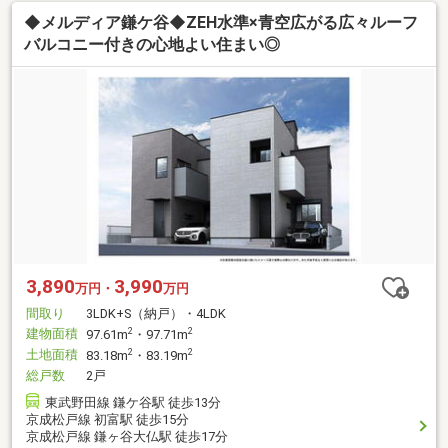
◆メルディア鎌ケ谷◆ZEH水準×青空広がる広々ルーフ
バルコニー付きの心地よい住まい◎
3,890
3,990
万円・
万円
間取り
3LDK+S（納戸）・4LDK
建物面積
2
2
97.61m
・97.71m
土地面積
2
2
83.18m
・83.19m
総戸数
2戸
東武野田線 鎌ケ谷駅 徒歩13分
京成松戸線 初富駅 徒歩15分
京成松戸線 鎌ヶ谷大仏駅 徒歩17分