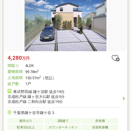
4,280
万円
間取り
4LDK
建物面積
2
99.78m
土地面積
2
150.57m
（登記）
総戸数
1戸
東武野田線 鎌ケ谷駅 徒歩19分
京成松戸線 鎌ヶ谷大仏駅 徒歩5分
京成松戸線 二和向台駅 徒歩19分
千葉県鎌ケ谷市鎌ケ谷３
都市ガス
2階建て
所有権
駐車2台以上
カウンターキッチン
浴室乾燥機