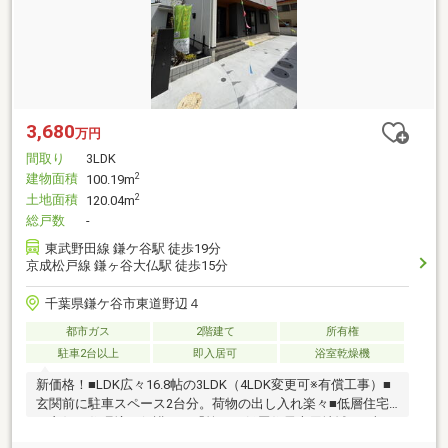
3,680
万円
間取り
3LDK
建物面積
2
100.19m
土地面積
2
120.04m
総戸数
-
東武野田線 鎌ケ谷駅 徒歩19分
京成松戸線 鎌ヶ谷大仏駅 徒歩15分
千葉県鎌ケ谷市東道野辺４
都市ガス
2階建て
所有権
駐車2台以上
即入居可
浴室乾燥機
新価格！■LDK広々16.8帖の3LDK（4LDK変更可※有償工事）■
玄関前に駐車スペース2台分。荷物の出し入れ楽々■低層住宅
の良好な住環境を保護する「第一種低層住居専用地域」■車の
通り抜けが無く安心な分譲地■照明器具付■外からも操作可能