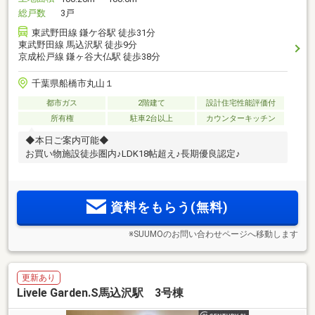
総戸数
3戸
東武野田線 鎌ケ谷駅 徒歩31分
東武野田線 馬込沢駅 徒歩9分
京成松戸線 鎌ヶ谷大仏駅 徒歩38分
千葉県船橋市丸山１
都市ガス
2階建て
設計住宅性能評価付
所有権
駐車2台以上
カウンターキッチン
◆本日ご案内可能◆
お買い物施設徒歩圏内♪LDK18帖超え♪長期優良認定♪
資料をもらう(無料)
※SUUMOのお問い合わせページへ移動します
更新あり
Livele Garden.S馬込沢駅 3号棟