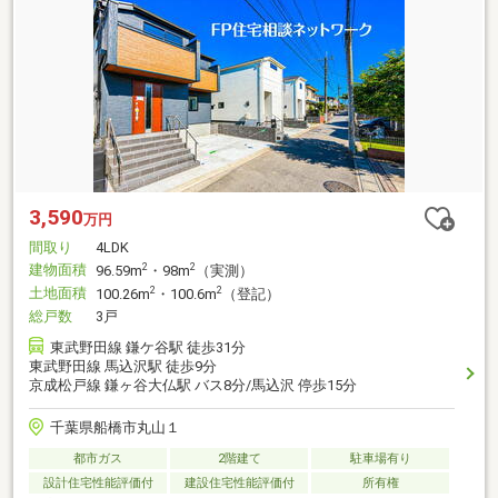
3,590
万円
間取り
4LDK
建物面積
2
2
96.59m
・98m
（実測）
土地面積
2
2
100.26m
・100.6m
（登記）
総戸数
3戸
東武野田線 鎌ケ谷駅 徒歩31分
東武野田線 馬込沢駅 徒歩9分
京成松戸線 鎌ヶ谷大仏駅 バス8分/馬込沢 停歩15分
千葉県船橋市丸山１
都市ガス
2階建て
駐車場有り
設計住宅性能評価付
建設住宅性能評価付
所有権