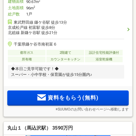
建物面積
2
90.67m
土地面積
2
96m
総戸数
1戸
東武野田線 鎌ケ谷駅 徒歩13分
京成松戸線 初富駅 徒歩8分
北総線 新鎌ケ谷駅 徒歩21分
千葉県鎌ケ谷市南初富６
都市ガス
2階建て
設計住宅性能評価付
所有権
カウンターキッチン
浴室乾燥機
◆本日ご見学可能です！◆
スーパー・小中学校・保育園が徒歩15分圏内♪
資料をもらう(無料)
※SUUMOのお問い合わせページへ移動します
丸山１（馬込沢駅） 3590万円