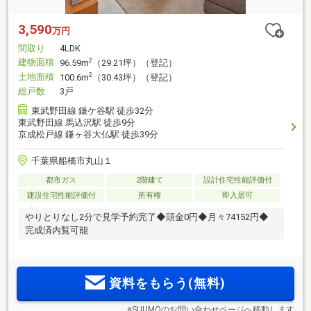
3,590
万円
間取り
4LDK
建物面積
2
96.59m
（29.21坪）（登記）
土地面積
2
100.6m
（30.43坪）（登記）
総戸数
3戸
東武野田線 鎌ケ谷駅 徒歩32分
東武野田線 馬込沢駅 徒歩9分
京成松戸線 鎌ヶ谷大仏駅 徒歩39分
千葉県船橋市丸山１
都市ガス
2階建て
設計住宅性能評価付
建設住宅性能評価付
所有権
即入居可
やりとりなし2分で見学予約完了◆頭金0円◆月々74152円◆
完成済内覧可能
資料をもらう(無料)
※SUUMOのお問い合わせページへ移動します