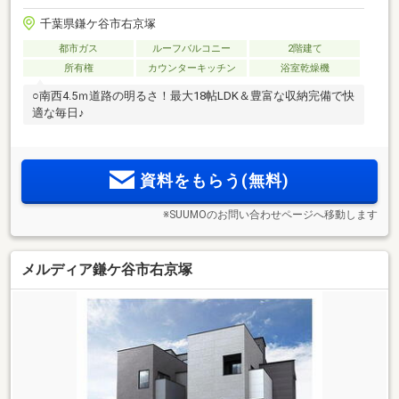
千葉県鎌ケ谷市右京塚
都市ガス
ルーフバルコニー
2階建て
所有権
カウンターキッチン
浴室乾燥機
○南西4.5ｍ道路の明るさ！最大18帖LDK＆豊富な収納完備で快
適な毎日♪
資料をもらう(無料)
※SUUMOのお問い合わせページへ移動します
メルディア鎌ケ谷市右京塚