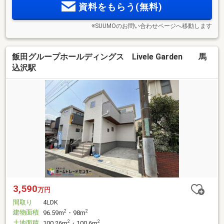
資料をもらう(無料)
※SUUMOのお問い合わせページへ移動します
飯田グループホールディングス Livele Garden 馬
込沢駅
3,590
万円
間取り
4LDK
建物面積
2
2
96.59m
・98m
土地面積
2
2
100.26m
・100.6m