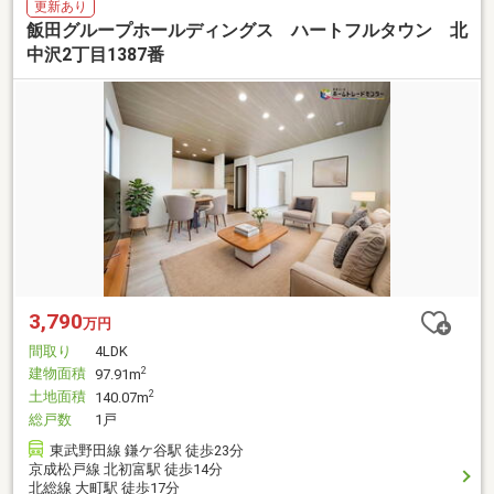
更新あり
飯田グループホールディングス ハートフルタウン 北
中沢2丁目1387番
3,790
万円
間取り
4LDK
建物面積
2
97.91m
土地面積
2
140.07m
総戸数
1戸
東武野田線 鎌ケ谷駅 徒歩23分
京成松戸線 北初富駅 徒歩14分
北総線 大町駅 徒歩17分