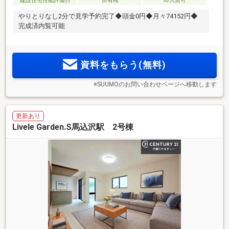
建設住宅性能評価付
所有権
即入居可
やりとりなし2分で見学予約完了◆頭金0円◆月々74152円◆
完成済内覧可能
資料をもらう(無料)
※SUUMOのお問い合わせページへ移動します
更新あり
Livele Garden.S馬込沢駅 2号棟