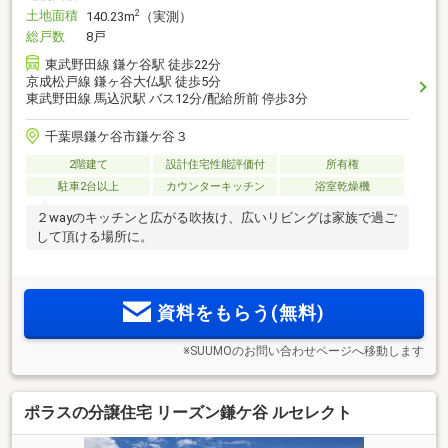
土地面積
2
140.23m
（実測）
総戸数
8戸
東武野田線 鎌ケ谷駅 徒歩22分
京成松戸線 鎌ヶ谷大仏駅 徒歩5分
東武野田線 馬込沢駅 バス12分/配給所前 停歩3分
千葉県鎌ケ谷市鎌ケ谷３
2階建て
設計住宅性能評価付
所有権
駐車2台以上
カウンターキッチン
浴室乾燥機
２wayのキッチンと広がる吹抜け、広いリビングは家族で過ご
して頂ける場所に。
資料をもらう(無料)
※SUUMOのお問い合わせページへ移動します
ポラスの分譲住宅 リーズン鎌ケ谷 ルセレクト