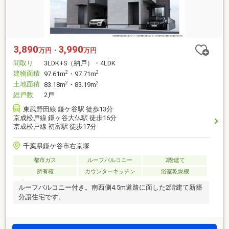
3,890
3,990
万円・
万円
間取り
3LDK+S（納戸）・4LDK
建物面積
2
2
97.61m
・97.71m
土地面積
2
2
83.18m
・83.19m
総戸数
2戸
東武野田線 鎌ケ谷駅 徒歩13分
京成松戸線 鎌ヶ谷大仏駅 徒歩16分
京成松戸線 初富駅 徒歩17分
千葉県鎌ケ谷市右京塚
都市ガス
ルーフバルコニー
2階建て
所有権
カウンターキッチン
浴室乾燥機
ルーフバルコニー付き。南西側4.5m道路に面した2階建て新築
分譲住宅です。