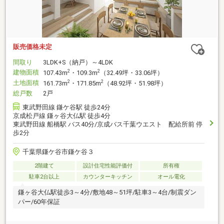
販売価格未定
間取り
3LDK+S（納戸）～4LDK
建物面積
2
2
107.43m
・109.3m
（32.49坪・33.06坪）
土地面積
2
2
161.73m
・171.85m
（48.92坪・51.98坪）
総戸数
2戸
東武野田線 鎌ケ谷駅 徒歩24分
京成松戸線 鎌ヶ谷大仏駅 徒歩4分
東武野田線 船橋駅 バス40分/京成バス千葉ウエスト 配給所前 停
歩2分
千葉県鎌ケ谷市鎌ケ谷３
2階建て
設計住宅性能評価付
所有権
駐車2台以上
カウンターキッチン
オール電化
鎌ヶ谷大仏駅徒歩3～4分/敷地48～51坪/駐車3～4台/制震ダン
パー/60年保証