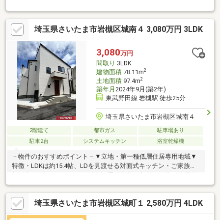
明るいリビング・和室に隣接した快適空間〇土地面積約３９坪超
の広さ＋カースペース２台可能〇ご家族を見守りながら作業でき
るカウンターキッチン≪周辺環境≫〇生活利便施設充実・閑静な
埼玉県さいたま市岩槻区城南４ 3,080万円 3LDK
住宅地で子育て環境良好・徒歩１分『セブンイレブ
ン』 『江川第２公園』・徒歩５分『さいたま市立城北
小学校』 『ドラッグストアセキ』住まい探し、住宅ロ
3,080
万円
ーン、お住み替えのご相談もお気軽に！予約なしのご来店・お電
間取り
3LDK
話での対応も承っております。
2
建物面積
78.11m
2
土地面積
97.4m
築年月
2024年9月(築2年)
東武野田線 岩槻駅 徒歩25分
埼玉県さいたま市岩槻区城南４
2階建て
都市ガス
駐車場あり
駐車2台
システムキッチン
浴室乾燥機
－物件のおすすめポイント－▼立地・第一種低層住居専用地域▼
特徴・LDKは約15.4帖、LDを見渡せる対面式キッチン・ご家族が
顔を合わせやすいリビング階段・季節物等の収納が可能な小屋裏
収納有・SICを設置・両面バルコニー有・駐車スペース2台分有(車
種による)・即お引渡し可能(残金精算後)▼設備・複層ガラス・食
埼玉県さいたま市岩槻区城町１ 2,580万円 4LDK
洗機／浄水器・浴室乾燥機・TVモニタ付インターホン▼周辺環
境・ジェーソン岩槻府内店 徒歩5分(約400m)■ ご希望の住まい探