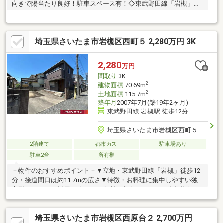
向きで陽当たり良好！駐車スペース有！◇東武野田線「岩槻」駅
徒歩12分の好立地！スーパー、コンビニなど商業施設が徒歩8分
圏内に揃う生活に便利なエリア。
埼玉県さいたま市岩槻区西町５ 2,280万円 3K
2,280
万円
間取り
3K
2
建物面積
70.69m
2
土地面積
115.7m
築年月
2007年7月(築19年2ヶ月)
東武野田線 岩槻駅 徒歩12分
埼玉県さいたま市岩槻区西町５
2階建て
都市ガス
駐車場あり
駐車2台
所有権
－物件のおすすめポイント－▼立地・東武野田線「岩槻」徒歩12
分・接道間口は約11.7mの広さ▼特徴・お料理に集中しやすい独
立型キッチンを採用・水まわり各所に窓有、こまめに自然換気が
可能・2階和室・2階洋室・各階ホールに収納を設置・南東向きバ
ルコニー有・駐車スペース2台分有(車種による)▼設備・カーポー
埼玉県さいたま市岩槻区西原台２ 2,700万円
ト▼周辺環境・ヤオコー岩槻西町店 徒歩9分(約650m)・ドラッグ