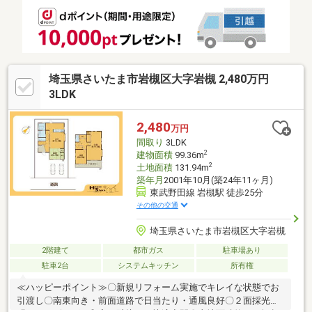
い」「リフォームしたい」をサポート。エリアごとの専属スタッ
フがリクエストにお答えします。豊富な情報量と親切丁寧なサー
ビスをお約束いたします◇
埼玉県さいたま市岩槻区大字岩槻 2,480万円
3LDK
2,480
万円
間取り
3LDK
2
建物面積
99.36m
2
土地面積
131.94m
築年月
2001年10月(築24年11ヶ月)
東武野田線 岩槻駅 徒歩25分
その他の交通
埼玉県さいたま市岩槻区大字岩槻
2階建て
都市ガス
駐車場あり
駐車2台
システムキッチン
所有権
≪ハッピーポイント≫〇新規リフォーム実施でキレイな状態でお
引渡し〇南東向き・前面道路で日当たり・通風良好〇２面採光で