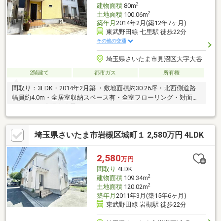
2
建物面積
80m
2
土地面積
100.06m
築年月
2014年2月(築12年7ヶ月)
東武野田線 七里駅 徒歩22分
その他の交通
埼玉県さいたま市見沼区大字大谷
2階建て
都市ガス
所有権
間取り：3LDK・2014年2月築 ・敷地面積約30.26坪・北西側道路
幅員約4.0m・全居室収納スペース有・全室フローリング・対面式
キッチン・太陽光発電システム
埼玉県さいたま市岩槻区城町１ 2,580万円 4LDK
2,580
万円
間取り
4LDK
2
建物面積
109.34m
2
土地面積
120.02m
築年月
2011年3月(築15年6ヶ月)
東武野田線 岩槻駅 徒歩22分