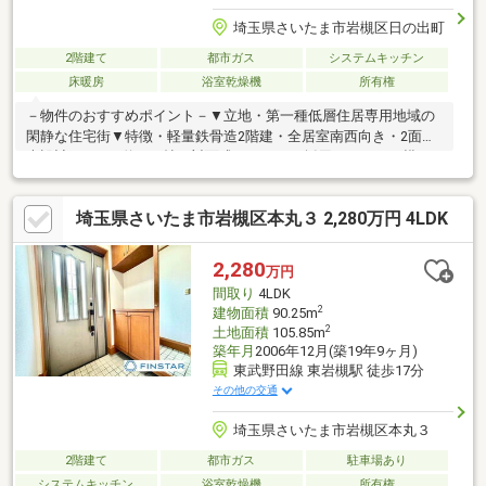
埼玉県さいたま市岩槻区日の出町
2階建て
都市ガス
システムキッチン
床暖房
浴室乾燥機
所有権
－物件のおすすめポイント－▼立地・第一種低層住居専用地域の
閑静な住宅街▼特徴・軽量鉄骨造2階建・全居室南西向き・2面採
光設計・LDKは約18.7帖、対面式キッチンを採用・キッチン横に
2WAY仕様の洗面室を設置、家事・生活動線良好・洋室約11.3帖は
2ドア設計・WIC・土間収納等、室内随所に収納有・駐車スペース
埼玉県さいたま市岩槻区本丸３ 2,280万円 4LDK
2台分有(車種による)▼設備・床暖房(LD)・食洗機・浴室乾燥機・
太陽光発電システム▼周辺環境・ベルク岩槻宮町店 徒歩8分(約
610m)■ ご希望の住まい探しをお手伝いします ━━━━━・・・
2,280
万円
物件の詳細・ご相談はお気軽にお問い合わせください。
間取り
4LDK
2
建物面積
90.25m
2
土地面積
105.85m
築年月
2006年12月(築19年9ヶ月)
東武野田線 東岩槻駅 徒歩17分
その他の交通
埼玉県さいたま市岩槻区本丸３
2階建て
都市ガス
駐車場あり
システムキッチン
浴室乾燥機
所有権