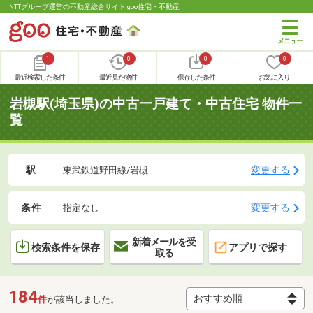
NTTグループ運営の不動産総合サイト goo住宅・不動産
1
0
0
0
最近検索した条件
最近見た物件
保存した条件
お気に入り
岩槻駅(埼玉県)の中古一戸建て・中古住宅 物件一
覧
駅
変更する
東武鉄道野田線/岩槻
条件
変更する
指定なし
新着メールを受
検索条件を保存
アプリで探す
取る
184
件
が該当しました。