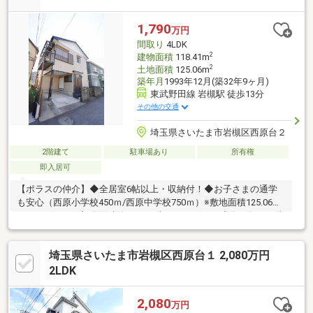
ページをご覧ください【売却編】①売却時の売却手数料最大
50％OFF②水廻りクリーニングサービス③建築士によるインス
1,790
万円
ペクション
間取り
4LDK
2
建物面積
118.41m
2
土地面積
125.06m
築年月
1993年12月(築32年9ヶ月)
東武野田線 岩槻駅 徒歩13分
その他の交通
埼玉県さいたま市岩槻区西原台２
2階建て
駐車場あり
所有権
即入居可
【ポラスの仲介】◆全居室6帖以上・収納付！◆お子さまの通学
も安心（西原小学校450ｍ/西原中学校750ｍ）※敷地面積125.06㎡
にセットバック部分面積約5.3㎡を含みます。（再建築の際には道
路後退が必要です）※前面道路に都市ガス配管あり（都市ガスへ
の切り替えには費用が掛かります）
埼玉県さいたま市岩槻区西原台１ 2,080万円
2LDK
2,080
万円