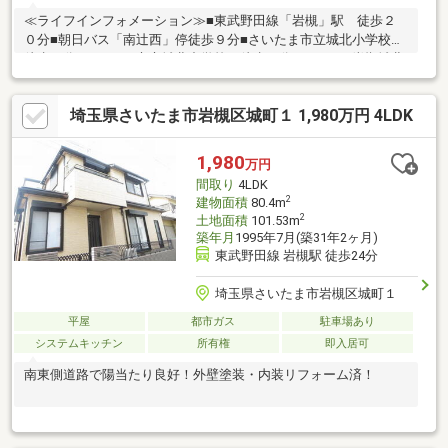
≪ライフインフォメーション≫■東武野田線「岩槻」駅 徒歩２
０分■朝日バス「南辻西」停徒歩９分■さいたま市立城北小学校
徒歩４分■さいたま市立城北中学校 徒歩９分■ベルクス岩槻城北
店 徒歩７分■ファミリーマート岩槻本宿店 徒歩７分≪仕様・
設備≫■駐車１台可能■設備：都市ガス■２０２６年８月リフォー
埼玉県さいたま市岩槻区城町１ 1,980万円 4LDK
ム完了予定 ・キッチン、お風呂、トイレ、洗面台新品交換 ・
クロス張替え ・コンロ新品 ・フロアタイル貼り ・クッショ
ンフロア張替え ・白蟻点検 ・一部建具交換 ・室内クリーニ
1,980
万円
ング 他
間取り
4LDK
2
建物面積
80.4m
2
土地面積
101.53m
築年月
1995年7月(築31年2ヶ月)
東武野田線 岩槻駅 徒歩24分
埼玉県さいたま市岩槻区城町１
平屋
都市ガス
駐車場あり
システムキッチン
所有権
即入居可
南東側道路で陽当たり良好！外壁塗装・内装リフォーム済！