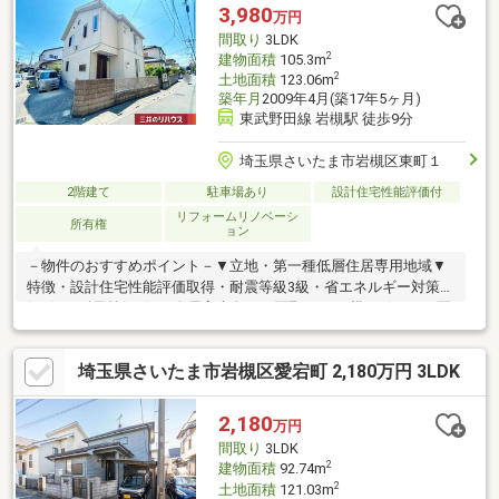
等も含めたライフシミュレーションをご提案します。■一括住宅
3,980
万円
ローン審査サービスご記入不要、タブレットに入力するだけで同
間取り
3LDK
時に複数行の住宅ローン審査が可能です。
2
建物面積
105.3m
2
土地面積
123.06m
築年月
2009年4月(築17年5ヶ月)
東武野田線 岩槻駅 徒歩9分
埼玉県さいたま市岩槻区東町１
2階建て
駐車場あり
設計住宅性能評価付
リフォームリノベーシ
所有権
ョン
－物件のおすすめポイント－▼立地・第一種低層住居専用地域▼
特徴・設計住宅性能評価取得・耐震等級3級・省エネルギー対策等
級4級・耐風等級2級・全居室南向きの間取り・LD横に引き戸で区
切れる畳コーナー有・家族との会話が弾む対面式キッチン・1階は
天井高2.5m・小屋裏収納やWIC等、収納豊富・外壁パネルにエコ
埼玉県さいたま市岩槻区愛宕町 2,180万円 3LDK
ルデックウォールを採用▼2026年8月リフォーム内容【交換】キ
ッチン水栓、ガスコンロ、トイレ(各階)、洗面台【その他】畳表
替え、裏口門扉土間打替え 他■ ご希望の住まい探しをお手伝いし
2,180
万円
ます ━━━━━・・・物件の詳細・ご相談はお気軽にお問い合わ
間取り
3LDK
せください。
2
建物面積
92.74m
2
土地面積
121.03m