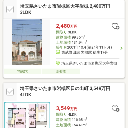
埼玉県さいたま市岩槻区大字岩槻 2,480万円
3LDK
2,480
万円
間取り
3LDK
2
建物面積
99.36m
2
土地面積
131.94m
築年月
2001年10月(築24年11ヶ月)
東武野田線 岩槻駅 徒歩17分
埼玉県さいたま市岩槻区大字岩槻
2階建て
所有権
埼玉県さいたま市岩槻区日の出町 3,549万円
4LDK
3,549
万円
間取り
4LDK
2
建物面積
116.68m
2
土地面積
154.41m