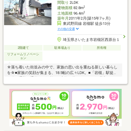
間取り
2LDK
2
建物面積
82.8m
2
土地面積
96.4m
築年月
2011年2月(築15年7ヶ月)
東武野田線 岩槻駅 徒歩13分
その他の交通
埼玉県さいたま市岩槻区西原台１
2階建て
駐車場あり
所有権
リフォームリノベーシ
ョン
☆落ち着いた街並みの中で、家族の思い出を重ねる新しい暮らし
を☆■家族の笑顔が集まる、18.5帖の広々LDK。■「岩槻」駅徒歩
13分。通勤、通学にも便利な、家族で暮らしやすい住環境。
■2LDK＋約9.5帖＋約9帖のゆとりある洋室で、子どもの成長やラ
イフスタイルの変化にも柔軟に対応。■約29坪の敷地に、ゆとり
のある一戸建て。■家族で過ごす時間を大切にできる、戸建てな
らではの伸びやかな暮らし。■マイホームの夢を、家族のこれか
らを育む住まい。■車を置けるスペースも確保し、毎日の買い物
やお出かけも快適に。