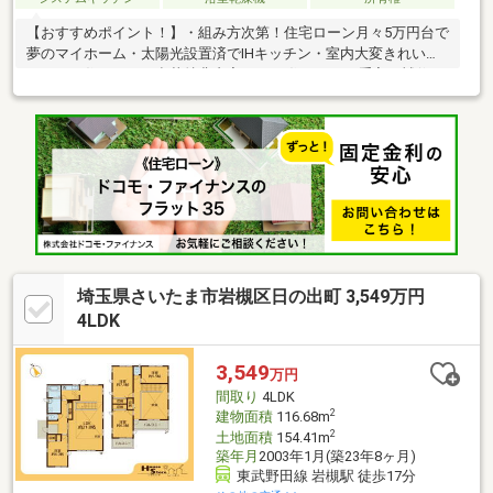
【おすすめポイント！】・組み方次第！住宅ローン月々5万円台で
夢のマイホーム・太陽光設置済でIHキッチン・室内大変きれいで
そのまま住めます（豪華特典内容） ・お住まいのお手入れ補修セ
ット・洋室用エアコン1台・シーリングファンLEDライト（洋室×1
部屋）・楽天ギフト券1万円分【購入者様限定で先着15名様に入
居お祝いプレゼント】※お電話が繋がらない際は見学予約フォー
ムよりご希望をお送りください【プレミアムサポート体制】・住
宅ローン代行サービス（月間1000件のノウハウ）・周辺環境レポ
ート提供・ワンストップサービス（住宅関連全て）・無料送迎サ
ービス・即時案内対応
埼玉県さいたま市岩槻区日の出町 3,549万円
4LDK
3,549
万円
間取り
4LDK
2
建物面積
116.68m
2
土地面積
154.41m
築年月
2003年1月(築23年8ヶ月)
東武野田線 岩槻駅 徒歩17分