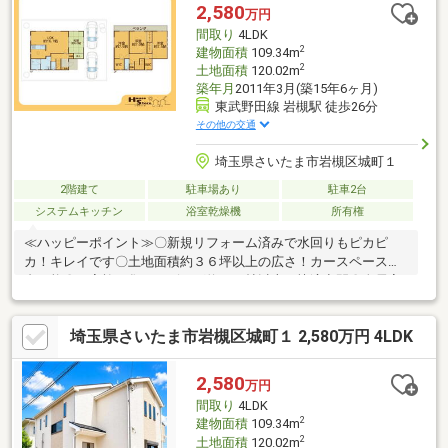
しをお手伝いします ━━━━━・・・物件の詳細・ご相談はお気
2,580
万円
軽にお問い合わせください。
間取り
4LDK
2
建物面積
109.34m
2
土地面積
120.02m
築年月
2011年3月(築15年6ヶ月)
東武野田線 岩槻駅 徒歩26分
その他の交通
埼玉県さいたま市岩槻区城町１
2階建て
駐車場あり
駐車2台
システムキッチン
浴室乾燥機
所有権
≪ハッピーポイント≫〇新規リフォーム済みで水回りもピカピ
カ！キレイです〇土地面積約３６坪以上の広さ！カースペース２
台可能〇ご家族が集うリビング約１６帖以上の快適空間〇全居室
６帖以上＋ＷＩＣ含む全居室収納付きのオウチ〇２階全居室から
バルコニー直結！広々続きバルコニー≪周辺環境≫〇周辺交通量
埼玉県さいたま市岩槻区城町１ 2,580万円 4LDK
が少ない落ち着きのある閑静な住宅地です・徒歩４分『城町竹林
公園』・徒歩５分『ファミリーマート』・自転車約６分『スーパ
ービバホーム』 『生鮮市場ＴＯＰ！』住まい探
2,580
万円
し、住宅ローン、お住み替えのご相談もお気軽に！予約なしのご
間取り
4LDK
来店・お電話での対応も承っております。
2
建物面積
109.34m
2
土地面積
120.02m