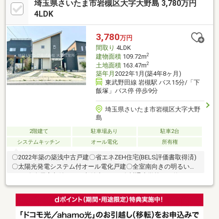
埼玉県さいたま市岩槻区大字大野島 3,780万円
した室内を維持しやすい◎独立洗面台・浴室に窓・南面ワイドバ
ルコニーと設備・採光が充実◎閑静な住宅街に立地、資産性の高
4LDK
い整形地◎近くには岩槻城址公園があり、特に桜の時期は美しい
です◎太田小学校まで徒歩約10分、岩槻中学校まで徒歩約13分近
3,780
万円
く、お子様のいるご家庭に最適
間取り
4LDK
2
建物面積
109.72m
2
土地面積
163.47m
築年月
2022年1月(築4年8ヶ月)
東武野田線 岩槻駅 バス15分/「下
飯塚」バス停 停歩9分
埼玉県さいたま市岩槻区大字大野
島
2階建て
駐車場あり
駐車2台
システムキッチン
オール電化
所有権
〇2022年築の築浅中古戸建〇省エネZEH住宅(BELS評価書取得済)
〇太陽光発電システム付オール電化戸建〇全室南向きの明るい
4LDK〇全居室収納があり収納力のあり〇川通小学校まで約300m
〇並列駐車スペース2台分あり◇今年で創業54年！朝日リビング
株式会社です。関東一都三県 12店舗にて営業展開しております。
大宮営業所は旧中山道沿い、駅徒歩5分！総勢10名のスタッフ
が、あなたの「売りたい」「買いたい」「貸したい」「借りた