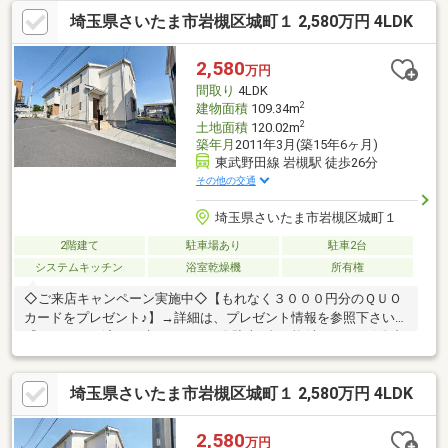
埼玉県さいたま市岩槻区城町１ 2,580万円 4LDK
2,580
万円
間取り
4LDK
2
建物面積
109.34m
2
土地面積
120.02m
築年月
2011年3月(築15年6ヶ月)
東武野田線 岩槻駅 徒歩26分
その他の交通
埼玉県さいたま市岩槻区城町１
2階建て
駐車場あり
駐車2台
システムキッチン
浴室乾燥機
所有権
◇ご来店キャンペーン実施中◇【もれなく３０００円分のＱＵＯ
カードをプレゼント♪】→詳細は、プレゼント情報を参照下さい。
『リフォーム済み戸建レポート』〇駐車2台可能(車種による)〇内
外装リフォーム♪外壁塗装♪〇リビング＋4部屋のユトリある広さ
を確保＋2WIC〇スーパー、コンビニが徒歩圏内にありますので毎
埼玉県さいたま市岩槻区城町１ 2,580万円 4LDK
日の生活も便利です♪遠方からのお引越しでも安心ですね♪詳細、
内覧、ご購入後を想定したライフプラン等、お気軽に東宝ハウス
ライフソリューションズグループ 株式会社東宝ハウス川口 営
2,580
万円