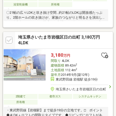
浴室乾燥機
所有権
〇21帖の広々LDKと吹き抜け空間…約21帖のLDKは開放感たっぷ
り。2階ホールの吹き抜けが、家族のつながりと明るさを演出しま
す。〇新規リフォームで快適な住空間…2026年9月リフォーム完了
予定。水回り設備や内装を一新し、清潔感のある室内で新生活を
スタートできます。〇全居室5帖以上・収納豊富な4LDK…各部屋
埼玉県さいたま市岩槻区日の出町 3,180万円
にクローゼットを設け、収納力も充実しています。
4LDK
3,180
万円
間取り
4LDK
2
建物面積
89.42m
2
土地面積
112.4m
築年月
2014年9月(築12年)
東武野田線 岩槻駅 徒歩19分
埼玉県さいたま市岩槻区日の出町
2階建て
都市ガス
システムキッチン
所有権
・東武野田線【岩槻駅】まで徒歩19分の立地です。□ ポイント
◆4LDK＋ロフトの間取りタイプです。◆リビングにロフトがあり