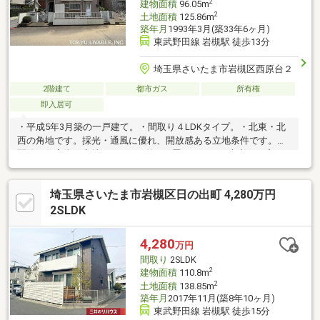
2
建物面積
96.05m
2
土地面積
125.86m
築年月
1993年3月(築33年6ヶ月)
東武野田線 岩槻駅 徒歩13分
埼玉県さいたま市岩槻区西原台２
2階建て
都市ガス
所有権
即入居可
・平成5年3月築の一戸建て。・間取り４LDKタイプ。・北東・北
西の角地です。採光・通風に優れ、開放感ある立地条件です。・
閑静な住宅街に立地。・LDKは約14.5畳あります。南東側に窓が
設けられているため、日当たりの良い空間になっています。・各
居室6畳以上確保。各居室に収納があります。・屋根裏収納があり
埼玉県さいたま市岩槻区日の出町 4,280万円
ます。・キッチンに床下収納があります。・キッチン横には勝手
口が付設。・1階と2階にトイレがあります。・南東側にお庭があ
2SLDK
り、リビングから植栽を望めます。・カースペース有り。カーポ
ートがついています。※建物については契約不適合責任免責とな
4,280
万円
ります。
間取り
2SLDK
2
建物面積
110.8m
2
土地面積
138.85m
築年月
2017年11月(築8年10ヶ月)
東武野田線 岩槻駅 徒歩15分