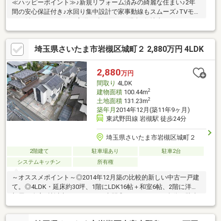
≪ハッピーポイント≫♪新規リフォーム済みの綺麗な住まい♪2年
間の安心保証付き♪水回り集中設計で家事動線もスムーズ♪TVモニ
ター付きインターホン完備で防犯面にも配慮♪敷地内カースペース
1台分あり≪周辺環境≫♪子育て世代にも嬉しい住環境・美幸保育
園…徒歩6分・江戸川第3公園…徒歩7分・はくつる幼稚園…徒歩8分
埼玉県さいたま市岩槻区城町２ 2,880万円 4LDK
◇◇住宅ローン相談無料◇◇・都市銀行／地方銀行／ネット銀行
／フラット35など多種提携・住宅ローンと家賃を比較し、無理の
ないプランをご提案・他社で断られた方／勤続年数が短い方／自
2,880
万円
営業の方／ 債務整理歴のある方にもしっかり対応・お気軽にご
間取り
4LDK
相談ください。
2
建物面積
100.44m
2
土地面積
131.23m
築年月
2014年12月(築11年9ヶ月)
東武野田線 岩槻駅 徒歩24分
埼玉県さいたま市岩槻区城町２
2階建て
駐車場あり
駐車2台
システムキッチン
所有権
～オススメポイント～◎2014年12月築の比較的新しい中古一戸建
て。◎4LDK・延床約30坪、1階にLDK16帖＋和室6帖、2階に洋室3
部屋と全室6帖以上のゆとりある空間◎カースペース2台分の駐車
場完備で、ファミリーカーと通勤車の2台持ちにも対応◎全居室に
収納あり、クローゼット・シューズボックスを完備し、スッキリ