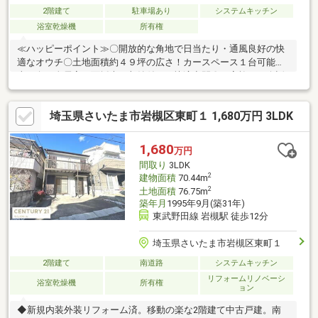
2階建て
駐車場あり
システムキッチン
浴室乾燥機
所有権
≪ハッピーポイント≫〇開放的な角地で日当たり・通風良好の快
適なオウチ〇土地面積約４９坪の広さ！カースペース１台可能〇
南西向き全居室２面採光＋収納付きの快適空間〇ご家族との会話
が弾むカウンターキッチン〇２部屋から行き来できる広々続きバ
ルコニー〇シロアリ保証・施工後５年間保証で安心≪周辺環境≫
埼玉県さいたま市岩槻区東町１ 1,680万円 3LDK
〇東武野田線『東岩槻』駅徒歩１０分の好立地・徒歩１分『宮町
児童公園』・徒歩８分『セブンイレブン』・徒歩９分『ドラッグ
ストアコスモス』・徒歩１１分『業務スーパー』住まい探し、住
1,680
万円
宅ローン、お住み替えのご相談もお気軽に！予約なしのご来店・
間取り
3LDK
お電話での対応も承っております。
2
建物面積
70.44m
2
土地面積
76.75m
築年月
1995年9月(築31年)
東武野田線 岩槻駅 徒歩12分
埼玉県さいたま市岩槻区東町１
2階建て
南道路
システムキッチン
リフォームリノベーシ
浴室乾燥機
所有権
ョン
◆新規内装外装リフォーム済。移動の楽な2階建て中古戸建。南