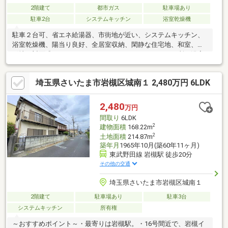
2階建て
都市ガス
駐車場あり
駐車2台
システムキッチン
浴室乾燥機
駐車２台可、省エネ給湯器、市街地が近い、システムキッチン、
浴室乾燥機、陽当り良好、全居室収納、閑静な住宅地、和室、整
形地、対面式キッチン、ワイドバルコニー、トイレ２ヶ所、浴室
１坪以上、２階建、温水洗浄便座、床下収納、浴室に窓、全居室
フローリング、都市ガス、平坦地、屋根裏収納、開発分譲地内
埼玉県さいたま市岩槻区城南１ 2,480万円 6LDK
2,480
万円
間取り
6LDK
2
建物面積
168.22m
2
土地面積
214.87m
築年月
1965年10月(築60年11ヶ月)
東武野田線 岩槻駅 徒歩20分
その他の交通
埼玉県さいたま市岩槻区城南１
2階建て
駐車場あり
駐車3台
システムキッチン
所有権
～おすすめポイント～・最寄りは岩槻駅。・16号間近で、岩槻イ