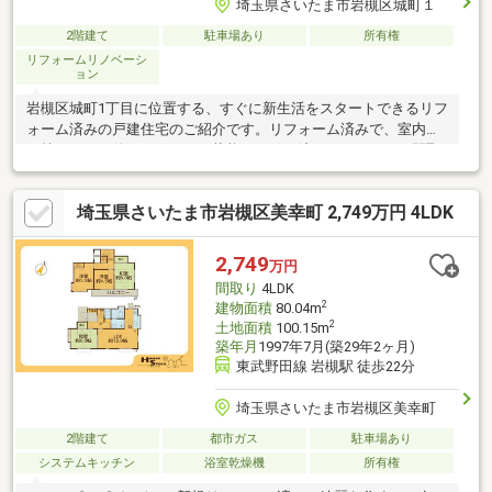
埼玉県さいたま市岩槻区城町１
2階建て
駐車場あり
所有権
リフォームリノベーシ
ョン
岩槻区城町1丁目に位置する、すぐに新生活をスタートできるリフ
ォーム済みの戸建住宅のご紹介です。リフォーム済みで、室内は
気持ちよくお使いいただける状態でお引き渡しとなります。間取
りはゆとりある4LDK。開放感のあるカウンターキッチンを採用し
ており、ご家族との会話を楽しみながらお料理ができます。各居
埼玉県さいたま市岩槻区美幸町 2,749万円 4LDK
室は採光・通風ともに良好で、明るく快適な住空間が広がりま
す。駐車スペースは2台分を確保。周辺は落ち着いた閑静な住宅街
で、穏やかな住環境も魅力のひとつです。住み心地と利便性を兼
2,749
万円
ね備えたおすすめの一戸建てです。リフォーム内容の詳細はお問
間取り
4LDK
い合わせください。(2026年5月完成)
2
建物面積
80.04m
2
土地面積
100.15m
築年月
1997年7月(築29年2ヶ月)
東武野田線 岩槻駅 徒歩22分
埼玉県さいたま市岩槻区美幸町
2階建て
都市ガス
駐車場あり
システムキッチン
浴室乾燥機
所有権