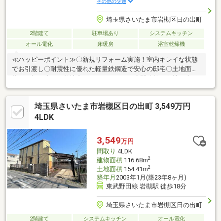
その他の交通
埼玉県さいたま市岩槻区日の出町
2階建て
駐車場あり
システムキッチン
オール電化
床暖房
浴室乾燥機
≪ハッピーポイント≫〇新規リフォーム実施！室内キレイな状態
でお引渡し〇耐震性に優れた軽量鉄鋼造で安心の邸宅〇土地面積
約４６坪の広さ・敷地内カースペースあり〇開放的な角地・南西
向きで日当たり・通風良好〇吹き抜けで明るいリビング約２１帖
の広さ〇火を使用しない安心を取り入れたオール電化住宅≪周辺
埼玉県さいたま市岩槻区日の出町 3,549万円
環境≫〇東武野田線『岩槻』駅徒歩１７分の閑静な住宅地〇多路
線利用可『大宮』駅まで乗車時間約１４分〇日々のお買い物もし
4LDK
やすい・『ベルク』徒歩９分・『サンドラッグ』徒歩９分住まい
探し、住宅ローン、お住み替えのご相談もお気軽に！予約なしの
3,549
万円
ご来店・お電話での対応も承っております。
間取り
4LDK
2
建物面積
116.68m
2
土地面積
154.41m
築年月
2003年1月(築23年8ヶ月)
東武野田線 岩槻駅 徒歩18分
埼玉県さいたま市岩槻区日の出町
2階建て
システムキッチン
オール電化