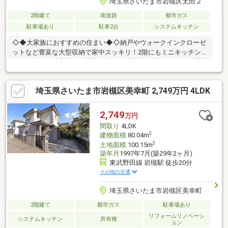
埼玉県さいたま市岩槻区太田２
2階建て
南道路
都市ガス
駐車場あり
駐車2台
システムキッチン
◇◆大家族におすすめの住まい◆◇納戸やウォークインクローゼ
ットなど豊富な大型収納で家中スッキリ！2階にもミニキッチンと
ユニットバスを完備し、家族が多くても生活リズムを気にせず暮
らせる、ゆとりある住まいです。◇◆リフォームもポラスへお任
せください♪◆◇浴室・洗面室（2023年）、給湯器（2020年）、
埼玉県さいたま市岩槻区美幸町 2,749万円 4LDK
外壁（2024年）のリフォーム・交換済み。(詳細は担当者へ)ポラ
スなら購入後の追加リフォームもワンストップで、理想の住まい
を形にできます！◇◆暮らしやすい住環境◆◇教育施設は徒歩12
2,749
万円
分、商業施設は10分圏内に充実。周辺には公園も多く、子育てし
間取り
4LDK
やすい住環境でございます！
2
建物面積
80.04m
2
土地面積
100.15m
築年月
1997年7月(築29年2ヶ月)
東武野田線 岩槻駅 徒歩20分
その他の交通
埼玉県さいたま市岩槻区美幸町
2階建て
都市ガス
駐車場あり
リフォームリノベーシ
システムキッチン
所有権
ョン