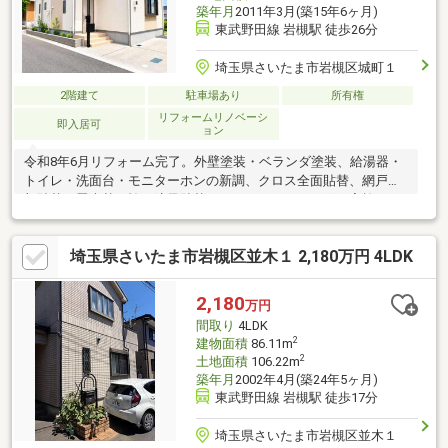
築年月
2011年3月(築15年6ヶ月)
東武野田線 岩槻駅 徒歩26分
埼玉県さいたま市岩槻区城町１
2階建て
駐車場あり
所有権
リフォームリノベーシ
即入居可
ョン
令和8年6月リフォーム完了。外壁塗装・ベランダ塗装、給湯器・
トイレ・洗面台・モニターホンの新調、クロス全面貼替、網戸一
部貼替、畳表替、襖・障子貼替、ハウスクリーニングを実施した
4LDK。前面道路は幅員約5.0mでカースペースへの車の出し入れも
しやすい住まいです。
埼玉県さいたま市岩槻区並木１ 2,180万円 4LDK
2,180
万円
間取り
4LDK
2
建物面積
86.11m
2
土地面積
106.22m
築年月
2002年4月(築24年5ヶ月)
東武野田線 岩槻駅 徒歩17分
埼玉県さいたま市岩槻区並木１