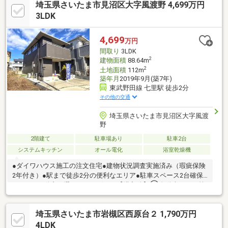
埼玉県さいたま市見沼区大字風渡野 4,699万円
て住むにも、金額的に魅力です♪
3LDK
4,699
万円
間取り
3LDK
2
建物面積
88.64m
2
土地面積
112m
築年月
2019年9月(築7年)
東武野田線 七里駅 徒歩2分
その他の交通
埼玉県さいたま市見沼区大字風渡
野
2階建て
駐車場あり
駐車2台
システムキッチン
オール電化
浴室乾燥機
●ダイワハウス施工の注文住宅●建物状況調査実施済み（瑕疵保険
2年付き）●駅まで徒歩2分の便利なエリア●駐車スペース2台確保
OH!MIYA不動産の選べるサービス！【購入編】①自動車ローン等
と住宅ローンの「おまとめローン」のご紹介②住宅設備機器保証
最長10年③緊急駆けつけサービス無料24時間④コールセンター
埼玉県さいたま市岩槻区西原台２ 1,790万円
相談無料24時間（修理対応受付け）⑤建築士によるインスペクシ
ョン⑥ヤマダ電機の商品券5万円分⑦諸費用割引きは弊社ホーム
4LDK