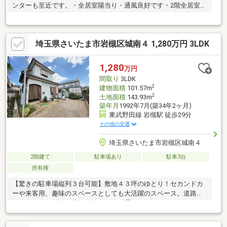
ンターも至近です。・全居室陽当り・通風良好です・2階全居室バ
ルコニー付き・駐車スペース3台有り（車種による）・約65坪の
広々とした敷地・6LDK（実質７部屋）のゆとりある空間■現況の
ままお住まいいただくのはもちろん、リフォームやリノベーショ
埼玉県さいたま市岩槻区城南４ 1,280万円 3LDK
ンで理想の住まいづくりも可能です。ゆとりある敷地で、穏やか
な新生活をスタートしませんか。
1,280
万円
間取り
3LDK
2
建物面積
101.57m
2
土地面積
143.93m
築年月
1992年7月(築34年2ヶ月)
東武野田線 岩槻駅 徒歩29分
その他の交通
埼玉県さいたま市岩槻区城南４
2階建て
駐車場あり
駐車3台
所有権
【驚きの駐車場縦列３台可能】敷地４３坪のゆとり！セカンドカ
ーや来客用、趣味のスペースとしても大活躍のスペース。道路か
らの奥まった敷地延長の土地につき、通行人の視線が気にならな
い静かな邸宅です。愛車やバイクをお持ちの方にも最適です。現
況のままで低予算で住むのも良し！自分好みにリノベーションし