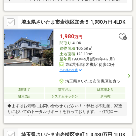
ます。◆2台分のカースペース。◆LDKは約14.5畳あります。◆全
居室二面採光の間取り設計◆太陽光発電システム付きです。～リ
ビングメッセージ～・はくつる幼稚園まで・・・約560m・美幸保
埼玉県さいたま市岩槻区加倉５ 1,980万円 4LDK
育園まで・・・約530m・城北小学校まで・・・約310m・城北中
学校まで・・・約910m・Big-A東岩槻店まで・・・約1 900m・ベ
ルクス岩槻城北店まで・・・約800m・ファミリーマート岩槻本宿
1,980
万円
店まで・・・約670m・岩槻西原郵便局まで・・・約960m
間取り
4LDK
2
建物面積
106.58m
2
土地面積
123.13m
築年月
1993年5月(築33年4ヶ月)
東武野田線 岩槻駅 徒歩20分
その他の交通
埼玉県さいたま市岩槻区加倉５
2階建て
都市ガス
駐車場あり
駐車2台
システムキッチン
所有権
◆まずはお気軽にお問い合わせください！・弊社は不動産、家造
りにおいてのトータルサポートを行っております。・住宅ローン
に強く、お客様一人ひとりにあったご提案をさせていただきま
す。・スタッフ一同、誠心誠意ご対応させていただきます！◆経
験知識が豊富なスタッフが在籍！迅速な対応を心掛けておりま
埼玉県さいたま市岩槻区東町１ 3,480万円 1LDK
す。・お問合せを受けてから即日ご対応をさせていただきま