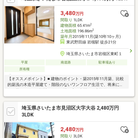
す。・その他物件情報も多数ございます！お気軽にお問い合わせ
ください。
3,480
万円
間取り
1LDK
2
建物面積
65.41m
2
土地面積
196.86m
築年月
2015年11月(築10年10ヶ月)
東武野田線 岩槻駅 徒歩21分
埼玉県さいたま市岩槻区東町１
平屋
南道路
駐車場あり
所有権
【オススメポイント】■ 建物のポイント・築2015年11月築、比較
的築浅の木造平屋建て・階段のないワンフロア生活で、将来にわ
たり暮らしやすい設計・LDK16帖の広々空間で、家族団らんもゆ
ったり・和室8帖付きで、来客時の応接や趣味の部屋としても活用
可能・納戸を2ヶ所完備し、収納スペースも充実■ 土地・立地のポ
埼玉県さいたま市見沼区大字大谷 2,480万円
イント・土地面積約59.55坪のゆとりある敷地・第一種低層住居専
用地域につき、閑静で落ち着いた住環境・東武野田線「岩槻駅」
3LDK
利用可（徒歩21分）
2,480
万円
間取り
3LDK