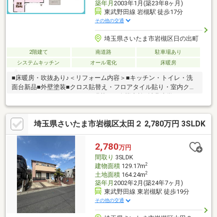
築年月
2003年1月(築23年8ヶ月)
東武野田線 岩槻駅 徒歩17分
その他の交通
埼玉県さいたま市岩槻区日の出町
2階建て
南道路
駐車場あり
システムキッチン
オール電化
床暖房
■床暖房・吹抜あり♪＜リフォーム内容＞■キッチン・トイレ・洗
面台新品■外壁塗装■クロス貼替え・フロアタイル貼り・室内クリ
ーニング・クッションフロア張替え、白蟻点検■城北小学
校・・・徒歩７分■城北中学校・・・徒歩11分■ベルク・・・徒歩
9分各スタッフそれぞれが豊富な不動産取引の経験を持ち、ご売
埼玉県さいたま市岩槻区太田２ 2,780万円 3SLDK
却・ご購入などのお客様の不安や疑問を解消しながら、満足のい
くお取引を目指していきます！お買い物ついでに不動産に関する
気になる事など、お気軽にご相談ください。駐車場も完備してお
2,780
万円
りますので、お車でのご来店も大歓迎です！
間取り
3SLDK
2
建物面積
129.17m
2
土地面積
164.24m
築年月
2002年2月(築24年7ヶ月)
東武野田線 東岩槻駅 徒歩19分
その他の交通