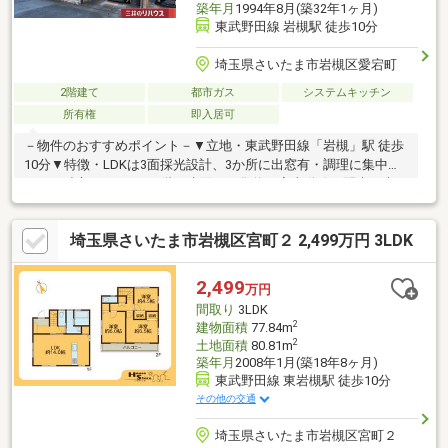
築年月
1994年8月(築32年1ヶ月)
東武野田線 岩槻駅 徒歩10分
埼玉県さいたま市岩槻区愛宕町
2階建て
都市ガス
システムキッチン
所有権
即入居可
－物件のおすすめポイント－▼立地・東武野田線「岩槻」駅 徒歩
10分▼特徴・LDKは3面採光設計、3か所に出窓有・調理に集中し
やすい独立キッチン・1階に水回りを集約、家事動線に配慮・南西
側にテラス・バルコニーを設置・即お引渡し可能(残金精算後)▼
周辺環境コンビニ「ファミリーマート岩槻西町店」徒歩1分(約
埼玉県さいたま市岩槻区宮町２ 2,499万円 3LDK
70m)・さいたま市立岩槻小学校 徒歩8分(約620m)・西町児童公園
徒歩7分(約530m)・ドラッグストア「ウエルシア岩槻西町店」徒
歩6分(約410m)■ ご希望の住まい探しをお手伝いします
2,499
万円
━━━━━・・・物件の詳細・ご相談はお気軽にお問い合わせく
間取り
3LDK
ださい。
2
建物面積
77.84m
2
土地面積
80.81m
築年月
2008年1月(築18年8ヶ月)
東武野田線 東岩槻駅 徒歩10分
その他の交通
埼玉県さいたま市岩槻区宮町２