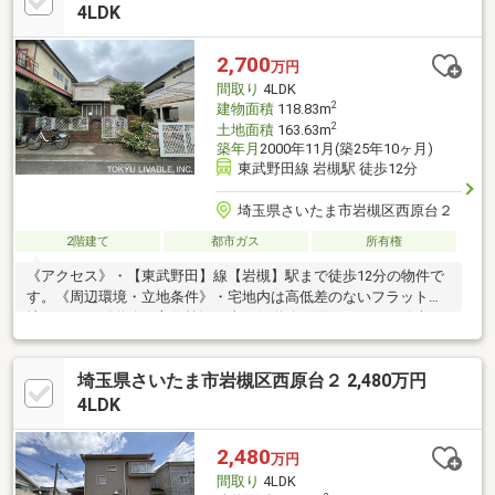
セイムス岩槻店 徒歩4分(約320m)・西町児童公園 徒歩3分(約
4LDK
200m)■ ご希望の住まい探しをお手伝いします ━━━━━・・・
物件の詳細・ご相談はお気軽にお問い合わせください。
2,700
万円
間取り
4LDK
2
建物面積
118.83m
2
土地面積
163.63m
築年月
2000年11月(築25年10ヶ月)
東武野田線 岩槻駅 徒歩12分
埼玉県さいたま市岩槻区西原台２
2階建て
都市ガス
所有権
《アクセス》・【東武野田】線【岩槻】駅まで徒歩12分の物件で
す。《周辺環境・立地条件》・宅地内は高低差のないフラットな
地形です。《道路・方位等》・南西側道路に面するため、陽当り
良好です。
埼玉県さいたま市岩槻区西原台２ 2,480万円
4LDK
2,480
万円
間取り
4LDK