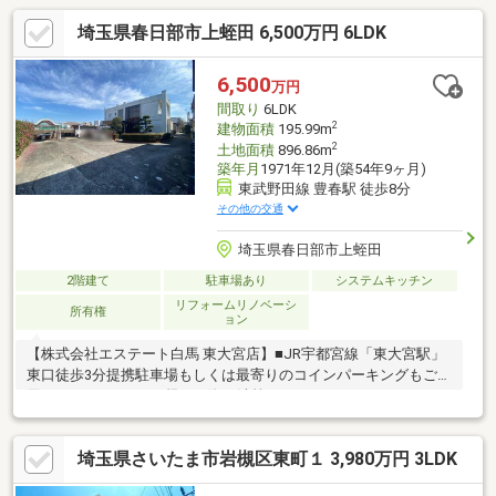
埼玉県春日部市上蛭田 6,500万円 6LDK
6,500
万円
間取り
6LDK
2
建物面積
195.99m
2
土地面積
896.86m
築年月
1971年12月(築54年9ヶ月)
東武野田線 豊春駅 徒歩8分
その他の交通
埼玉県春日部市上蛭田
2階建て
駐車場あり
システムキッチン
リフォームリノベーシ
所有権
ョン
【株式会社エステート白馬 東大宮店】■JR宇都宮線「東大宮駅」
東口徒歩3分提携駐車場もしくは最寄りのコインパーキングもご利
用いただけます。※お帰りの際に清算させていただきます。
■SUUMO住みたい町ランキング上位の大宮も勿論のこと、周辺各
沿線の物件情報を豊富に取り揃えております。■提携FPへの無料
埼玉県さいたま市岩槻区東町１ 3,980万円 3LDK
個別相談サービス社外の中立的なファイナンシャルプランナーと
無料相談が可能。住宅ローンのみならず、各種保険、老後や学費