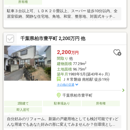
所有権
駐車３台以上可、ＬＤＫ２０畳以上、スーパー 徒歩10分以内、全
居室収納、閑静な住宅地、角地、和室、整形地、対面式キッチ
ン、ワイドバルコニー、トイレ２ヶ所、浴室１坪以上、２階建、
床下収納、吹抜け、全居室６畳以上、納戸
千葉県柏市豊平町 2,200万円 他
2,200
万円
間取り
他
2
建物面積
77.29m
2
土地面積
96.75m
築年月
1983年5月(築43年4ヶ月)
ＪＲ常磐線 南柏駅 徒歩19分
その他の交通
千葉県柏市豊平町
2階建て
駐車場あり
所有権
即入居可
自分好みのリフォーム、新築の戸建用地としても検討可能です♪ど
んな用途でもあなた好みの形に変えてみませんか？住環境として
は充実している地域なので、飲食店やイオンが近くにあるのがか