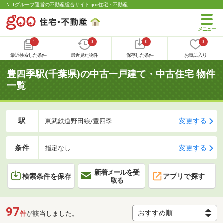
NTTグループ運営の不動産総合サイト goo住宅・不動産
1
0
0
0
最近検索した条件
最近見た物件
保存した条件
お気に入り
豊四季駅(千葉県)の中古一戸建て・中古住宅 物件
一覧
駅
変更する
東武鉄道野田線/豊四季
条件
変更する
指定なし
新着メールを受
検索条件を保存
アプリで探す
取る
97
件
が該当しました。