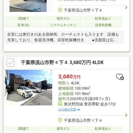
千葉県流山市野々下４
2階建て
都市ガス
駐車場あり
駐車2台
システムキッチン
浴室乾燥機
全室には奥行きのある収納有、ローチェストも入ります 設備も
充実しており、食器洗浄機、浴室乾燥機付き ●洗面室は広
く、ハイチェスト（タンス）も置けて、タオル以外にも収納。●
玄関には、沢山収納できるシューズボックスやアウターがかけれ
る収納があり大変便利です。●室内洗濯物干しがあり、急な雨の
千葉県流山市野々下４ 3,680万円 4LDK
際は大変便利。●ガスコンロは３口、グリル付
3,680
万円
間取り
4LDK
2
建物面積
100.39m
2
土地面積
101.96m
築年月
2023年2月(築3年7ヶ月)
東武野田線 豊四季駅 徒歩17分
その他の交通
千葉県流山市野々下４
2階建て
都市ガス
駐車場あり