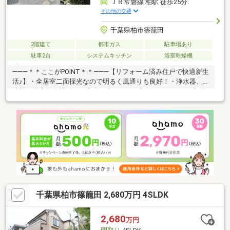
ＪＲ常磐線 柏駅 徒歩25分
その他の交通
千葉県柏市篠籠田
2階建て
都市ガス
駐車場あり
駐車2台
システムキッチン
浴室乾燥機
―――＊＊ここがPOINT＊＊―――【リフォーム済み住戸で快適新生
活♪】・全居室二面採光なので明るく風通りも良好！・浄水器、食
洗機、浴室乾燥機付きで家事も楽々！・お部屋もスッキリ、収納
設備充実！・あると便利な小屋裏収納付き！・ダウンライト新規
設置済み！・カースペース2台分あり！（車種による）・小、中学
校まで徒歩10分圏内、安心して通学できますね！※本日ご案内可
能です！是非、この機会にお気軽にお越し下さい♪◆人気エリア
の閑静な住宅街！◆百聞は一見にしかず。家族の安心拠点になる
4LDK＋S♪◆早朝や夜間のご案内にも対応致します！◆住宅ロー
ンのご相談もお気軽に♪
千葉県柏市篠籠田 2,680万円 4SLDK
2,680
万円