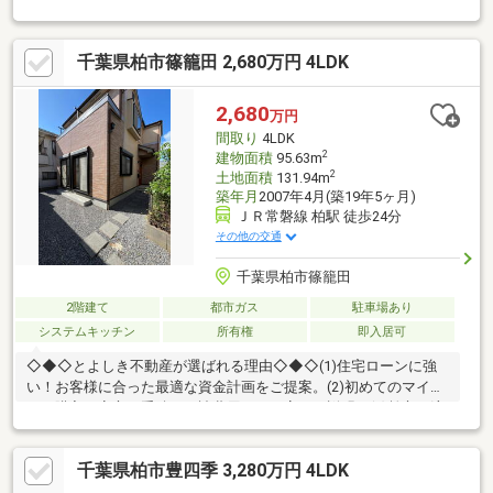
なり嬉しい♪現地内覧ご希望の方はお問合せください♪お待ちして
おります♪
千葉県柏市篠籠田 2,680万円 4LDK
2,680
万円
間取り
4LDK
2
建物面積
95.63m
2
土地面積
131.94m
築年月
2007年4月(築19年5ヶ月)
ＪＲ常磐線 柏駅 徒歩24分
その他の交通
千葉県柏市篠籠田
2階建て
都市ガス
駐車場あり
システムキッチン
所有権
即入居可
◇◆◇とよしき不動産が選ばれる理由◇◆◇(1)住宅ローンに強
い！お客様に合った最適な資金計画をご提案。(2)初めてのマイホ
ーム購入も安心！手続きや諸費用まで丁寧にご説明。(3)柏市・流
山市を中心とした地域密着だから、街の情報も豊富です。「自分
たちはいくらまでなら安心して購入できる？」「住宅ローンや諸
千葉県柏市豊四季 3,280万円 4LDK
費用が不安…」そんなお悩みもお気軽にご相談ください。不動産
売買のプロが、お住まい探しからご契約・お引渡しまで、お客様