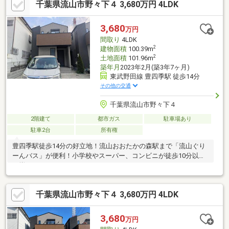
千葉県流山市野々下４ 3,680万円 4LDK
ンフォメーション～○おおたかの森南２号公園 約180ｍ○ヤオコ
ー流山おおたかの森店 約660ｍ○ファミリーマートおおたかの森
店 約440ｍ○おおたかの森小学校 約1，140ｍ○おおたかの森中
3,680
万円
学校 約1，140ｍ
間取り
4LDK
2
建物面積
100.39m
2
土地面積
101.96m
築年月
2023年2月(築3年7ヶ月)
東武野田線 豊四季駅 徒歩14分
その他の交通
千葉県流山市野々下４
2階建て
都市ガス
駐車場あり
駐車2台
所有権
豊四季駅徒歩14分の好立地！流山おおたかの森駅まで「流山ぐり
ーんバス」が便利！小学校やスーパー、コンビニが徒歩10分以内
に揃ってます。
千葉県流山市野々下４ 3,680万円 4LDK
3,680
万円