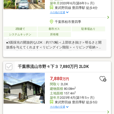
築年月
2020年6月(築6年3ヶ月)
東武野田線 豊四季駅 徒歩4分
その他の交通
千葉県柏市豊四季
2階建て
都市ガス
駐車場あり
システムキッチン
所有権
●3面採光の開放的なLDK：約17.0帖＜上部吹き抜け＞明るさと開
放感を与えてくれます＜リビングイン階段＞＜リビング収納＞
●LDを見渡せる対面式キッチン ＜明るく開放的なオープンキッ
チン＞ ＜キッチンカウンター＞●ワイドバルコニー 奥行があ
るため、洗濯や布団を干すスペース としてだけではなく、+αの
千葉県流山市野々下３ 7,880万円 2LDK
空間として チェアーを出しって寛いだり、 ガーデニングなど
も楽しめます●Z空調の家 1年中、温度差の少ない快適さで健康
的な 身体にも家計にもやさしい全館空調です
7,880
万円
間取り
2LDK
2
建物面積
80.08m
2
土地面積
157.4m
築年月
2025年4月(築1年5ヶ月)
東武野田線 豊四季駅 徒歩5分
その他の交通