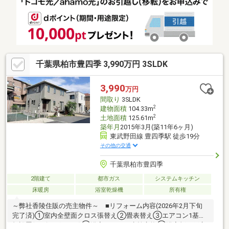
千葉県柏市豊四季 3,990万円 3SLDK
3,990
万円
間取り
3SLDK
2
建物面積
104.33m
2
土地面積
125.61m
築年月
2015年3月(築11年6ヶ月)
東武野田線 豊四季駅 徒歩19分
その他の交通
千葉県柏市豊四季
2階建て
都市ガス
システムキッチン
床暖房
浴室乾燥機
所有権
～弊社香陵住販の売主物件～ ■リフォーム内容(2026年2月下旬
完了済)①室内全壁面クロス張替え②畳表替え③エアコン1基新
規設置(リビング5.6Kw)④浴室シャワー水栓交換⑤浴室折れ戸交