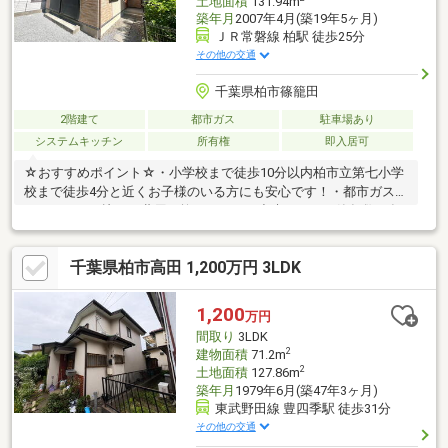
土地面積
131.94m
築年月
2007年4月(築19年5ヶ月)
ＪＲ常磐線 柏駅 徒歩25分
その他の交通
千葉県柏市篠籠田
2階建て
都市ガス
駐車場あり
システムキッチン
所有権
即入居可
☆おすすめポイント☆・小学校まで徒歩10分以内柏市立第七小学
校まで徒歩4分と近くお子様のいる方にも安心です！・都市ガスプ
ロパンガスと比べて費用を抑えることが出来ます。・築年数20年
以内平成19年築と築年数が19年となっておりまだまだ長く使用す
ることが可能です。・室内リフォーム済みキッチン交換お風呂交
千葉県柏市高田 1,200万円 3LDK
換洗面台交換トイレ交換給湯器交換TVモニター付きインターホン
交換クロス貼替フロアタイル貼替クッションフロア貼替ダウンラ
イト新設ハウスクリーニング
1,200
万円
間取り
3LDK
2
建物面積
71.2m
2
土地面積
127.86m
築年月
1979年6月(築47年3ヶ月)
東武野田線 豊四季駅 徒歩31分
その他の交通