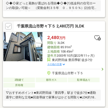
◇◆◇家どっと葛飾が選ばれる理由◆◇◆(1)低金利の住宅ロー
ンの取扱い可能～ （変動金利３５年 ０．９５０％）(2)住宅ロ
ーンの知識が豊富でローンに強い～(3)ライフプランナーとの打合
せが出来る～（無料）～【今のお客様のご状況をお聞かせくださ
い】～◆毎月支払う住居費って自分達はいくらなら大丈夫かな。
千葉県流山市野々下５ 2,480万円 3LDK
◆歳を重ねてもずっと安心して暮らせる場所がいい！◆購入はし
たいけど、手続きとか税金とか色々心配。期待も大きい反面、悩
みや不安も多いと思います。不動産売買専門店でお客様と一緒に
2,480
万円
悩んできた数が多い私達だから解決出来る問題があります。
間取り
3LDK
2
建物面積
85.91m
2
土地面積
108.45m
築年月
2003年10月(築22年11ヶ月)
東武野田線 豊四季駅 徒歩7分
その他の交通
千葉県流山市野々下５
2階建て
都市ガス
駐車場あり
所有権
▽おすすめポイント■東武野田線「豊四季」駅まで徒歩7分■通勤
通学に便利な立地■回遊導線で家事がはかどる間取り■LDK約18帖
で広々とお使いいただけます■人気のリビング階段■全室５帖以
上！二面採光で日当たり良好■小学校まで徒歩約8分！通勤通学に