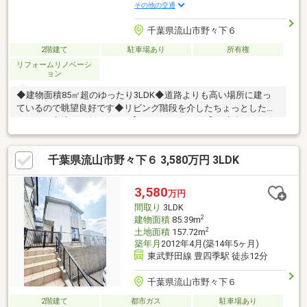
その他の交通
千葉県流山市野々下６
2階建て
駐車場あり
所有権
リフォームリノベーシ
ョン
◆建物面積85㎡超のゆったり3LDK◆道路よりも高い場所に建っ
ているので眺望良好です◆リビング階段を介したちょっとしたあ
いさつが交流のきっかけに♪【おすすめポイント】・新規リフォー
ム令和8年3月完了・太陽光発電システム、蓄電池、床暖房、浴室
乾燥機、電動シャッターなどのお役立ち設備・すべての居室に収
千葉県流山市野々下６ 3,580万円 3LDK
納スペース。WICも・東武野田線「豊四季」駅まで徒歩12分の好
立地・徒歩5分圏内にスーパー、ドラッグストア。日々のお買い物
がラクラク◆◇ご案内・詳細資料のご請求はお気軽にどうぞ
3,580
万円
◇◆TEL：047-362-0888ローンの事なら【住宅ローンに強い】ア
間取り
3LDK
スライクまで♪
2
建物面積
85.39m
2
土地面積
157.72m
築年月
2012年4月(築14年5ヶ月)
東武野田線 豊四季駅 徒歩12分
千葉県流山市野々下６
2階建て
都市ガス
駐車場あり