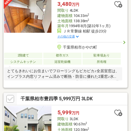
各所の収納で日用品の整理も行いやすい間取りです。■外壁屋根
3,480
万円
塗装済！周辺環境良好！・給湯器交換（平成25年8月）、外壁・
間取り
4LDK
屋根塗装（平成24年4月）
2
建物面積
104.33m
2
土地面積
138.38m
築年月
1994年8月(築32年1ヶ月)
ＪＲ常磐線 柏駅 徒歩23分
その他の交通
千葉県柏市かやの町
2階建て
都市ガス
駐車場あり
システムキッチン
浴室乾燥機
所有権
とてもきれいにお住まいでフローリングもピカピカ♪全居室窓は、
インプラス内窓リフォーム済みで断熱・防音に優れた2重窓♪水廻
りもきれいに維持されていてリフォーム費用が抑えられます♪ご見
学の希望、ご質問等お気軽にお問い合わせください。ライフイン
フォメーション〇ピーコックストアまで徒歩７分（約500m）〇ク
千葉県柏市豊四季 5,999万円 3LDK
リエイトSD柏豊四季店まで徒歩7分（約500m）〇豊四季はぐくみ
保育園まで徒歩7分（約500m）〇認定こども園くるみこども園ま
で徒歩8分（約550m）〇柏第6小学校まで徒歩10分（約700m）〇
5,999
万円
柏第三中学校まで徒歩７分（約500m）〇豊四季台公園まで徒歩6
間取り
3LDK
分（約450m）
2
建物面積
90.67m
2
土地面積
120.59m