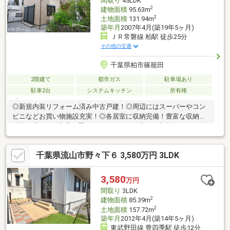
間取り
4SLDK
2
建物面積
95.63m
2
土地面積
131.94m
築年月
2007年4月(築19年5ヶ月)
ＪＲ常磐線 柏駅 徒歩25分
その他の交通
千葉県柏市篠籠田
2階建て
都市ガス
駐車場あり
駐車2台
システムキッチン
所有権
◎新規内装リフォーム済み中古戸建！◎周辺にはスーパーやコン
ビニなどお買い物施設充実！◎各居室に収納完備！豊富な収納が
魅力！◎LDKは家具を置いてもゆとりある広さ！家族団らんの時
間をゆったり過ごすことができますね！◎子育てしやすい住環
境！◎家事動線に配慮した間取りです！◎広めの屋根裏収納付！
千葉県流山市野々下６ 3,580万円 3LDK
季節物の収納や趣味のお部屋など、用途いろいろです！【リフォ
ーム内容】・システムキッチン交換・ユニットバス交換・洗面化
粧台交換・トイレ交換・給湯機交換・フフロアタイル、CF、クロ
3,580
万円
ス、建具交換・外構工事・ハウスクリーニングなど
間取り
3LDK
2
建物面積
85.39m
2
土地面積
157.72m
築年月
2012年4月(築14年5ヶ月)
東武野田線 豊四季駅 徒歩12分