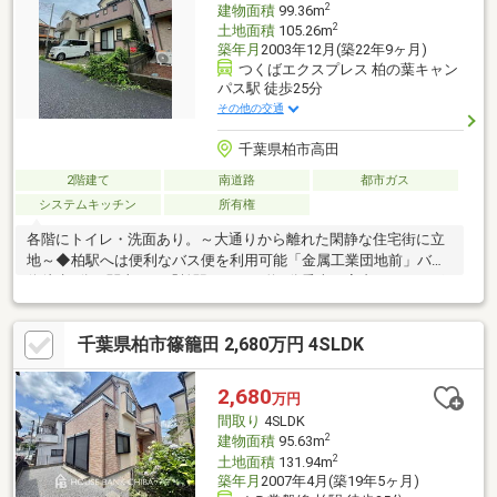
2
建物面積
99.36m
2
土地面積
105.26m
築年月
2003年12月(築22年9ヶ月)
つくばエクスプレス 柏の葉キャン
パス駅 徒歩25分
その他の交通
千葉県柏市高田
2階建て
南道路
都市ガス
システムキッチン
所有権
各階にトイレ・洗面あり。～大通りから離れた閑静な住宅街に立
地～◆柏駅へは便利なバス便を利用可能「金属工業団地前」バス
停徒歩4分、関東バス「柏駅西口」へ約9分乗車≪室内こだわりポ
イント≫▼LDKは三方から採光が取れ、陽当たり良好です。▽L字
型キッチンはゆとりがあり作業動線が短く使い勝手の良い仕様と
千葉県柏市篠籠田 2,680万円 4SLDK
なっています。▼玄関とリビングのドアは両開きドアを採用して
おり、大きな荷物の搬入に便利です。▽敷地内にはゆとりある駐
車スペースと、家庭菜園やガーデニングができる小庭があります♪
2,680
万円
間取り
4SLDK
2
建物面積
95.63m
2
土地面積
131.94m
築年月
2007年4月(築19年5ヶ月)