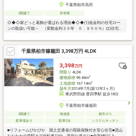
千葉県柏市高田
2階建て
所有権
◇◆◇家どっと葛飾が選ばれる理由◆◇◆(1)低金利の住宅ロー
ンの取扱い可能～ （変動金利３５年 ０．９５０％）(2)住宅ロ
ーンの知識が豊富でローンに強い～(3)ライフプランナーとの打合
せが出来る～（無料）～【今のお客様のご状況をお聞かせくださ
い】～◆毎月支払う住居費って自分達はいくらなら大丈夫かな。
千葉県柏市篠籠田 3,398万円 4LDK
◆歳を重ねてもずっと安心して暮らせる場所がいい！◆購入はし
たいけど、手続きとか税金とか色々心配。期待も大きい反面、悩
みや不安も多いと思います。不動産売買専門店でお客様と一緒に
3,398
万円
悩んできた数が多い私達だから解決出来る問題があります。
間取り
4LDK
2
建物面積
96.46m
2
土地面積
167.14m
築年月
2014年7月(築12年2ヶ月)
東武野田線 豊四季駅 徒歩18分
千葉県柏市篠籠田
2階建て
南道路
都市ガス
駐車場あり
駐車2台
システムキッチン
■リフォームぴかぴか 国土交通省の瑕疵保険付き安心住宅■流山
おおたかの森駅まで自転車12分 平坦な道のり■全室6帖以上 大