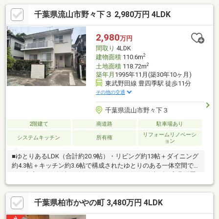
千葉県流山市野々下３ 2,980万円 4LDK
2,980
万円
間取り
4LDK
2
建物面積
110.6m
2
土地面積
118.72m
築年月
1995年11月(築30年10ヶ月)
東武野田線 豊四季駅 徒歩11分
その他の交通
千葉県流山市野々下３
2階建て
南道路
駐車場あり
リフォームリノベーシ
システムキッチン
所有権
ョン
■ゆとりあるLDK（合計約20.9帖）・リビング約13帖＋ダイニング
約4.3帖＋キッチン約3.6帖で構成されたゆとりのある一体空間で
す。出窓により採光が確保され、フローリング仕上げで家具配置
もしやすく家族の団らん空間として使いやすい設計です。■幅
2800mmのワイドキッチンと家事動線の配慮・キッチン幅が約
千葉県柏市かやの町 3,480万円 4LDK
2800mmで床下収納を備え、調理や収納の作業性に優れます。洗
面室・浴室が別設計で家事の動線が取りやすく、玄関の下足入や