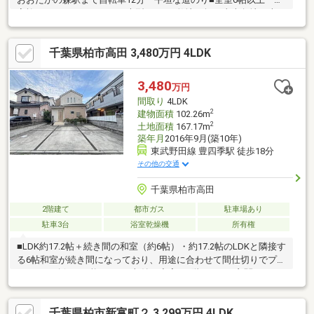
家族さんにうれしすぎる、大型４LDK■敷地50坪 東南角地 南
庭 解放感あるロケーション■全室南向き 全室2面採光 ぽかぽ
かあったか、やさしい陽だまり 夏は涼しい風が抜けて、エアコ
千葉県柏市高田 3,480万円 4LDK
ンを節約■疲れたら、ソファよりも畳にゴロン 背筋が伸びて気
持ちいい■リビング隣の和室を合わせて、21帖 ひろびろくつろ
ぐ癒しのスペース■リビングから愛車を愛でる 車好きさんの、
3,480
万円
ささやかな幸せ■カースペース2台並列 前面道路は交通量少な
間取り
4LDK
め ゆっくり落ち着いて車庫入れできます
2
建物面積
102.26m
2
土地面積
167.17m
築年月
2016年9月(築10年)
東武野田線 豊四季駅 徒歩18分
その他の交通
千葉県柏市高田
2階建て
都市ガス
駐車場あり
駐車3台
浴室乾燥機
所有権
■LDK約17.2帖＋続き間の和室（約6帖）・約17.2帖のLDKと隣接す
る6帖和室が続き間になっており、用途に合わせて間仕切りでプラ
イバシー確保も可能です。■収納が充実・2階にWIC、玄関には
SIC、各所に収納スペースが配置されています。・各居室5帖以上
で家具を配置しても広さが確保されています！■生活動線と水回
千葉県柏市新富町２ 3,299万円 4LDK
りの使い勝手・洗面室と浴室が独立して配置され、1階・2階にト