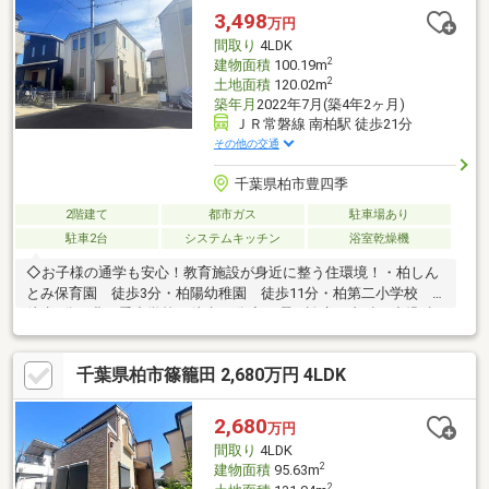
ールではなくスタートです。お客様の『住まい』と『暮らし』の
3,498
万円
安心と安全を守るサービスを全て無料で提供しています。詳細は
間取り
4LDK
お気軽にお問合せ下さい！
2
建物面積
100.19m
2
土地面積
120.02m
築年月
2022年7月(築4年2ヶ月)
ＪＲ常磐線 南柏駅 徒歩21分
その他の交通
千葉県柏市豊四季
2階建て
都市ガス
駐車場あり
駐車2台
システムキッチン
浴室乾燥機
◇お子様の通学も安心！教育施設が身近に整う住環境！・柏しん
とみ保育園 徒歩3分・柏陽幼稚園 徒歩11分・柏第二小学校
徒歩7分・豊四季中学校 徒歩15分◇日曜も診療！内科・小児科
から皮膚科・泌尿器科まで、家族みんなのかかりつけに！・大和
田ファミリークリニック 徒歩9分◇カースペース2台分！カーラ
千葉県柏市篠籠田 2,680万円 4LDK
イフも広がる住まい！◇浴室暖房乾燥機・浄水器・シャワー付洗
面台完備！水回りから始める、心地よい暮らし♪◇洗濯物がカラ
ッと乾く！爽やかな風が通り抜ける南面バルコニー！◇交通量の
2,680
万円
少ない閑静な住宅地！※法令上の制限：建築基準法第22条区域※敷
間取り
4LDK
地内に電柱あり。
2
建物面積
95.63m
2