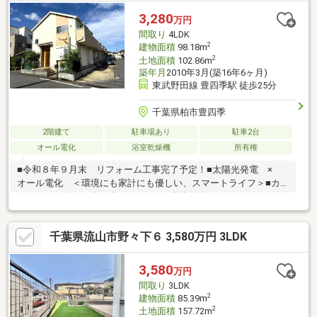
一人ひとりに寄り添ってサポートいたします。
3,280
万円
間取り
4LDK
2
建物面積
98.18m
2
土地面積
102.86m
築年月
2010年3月(築16年6ヶ月)
東武野田線 豊四季駅 徒歩25分
千葉県柏市豊四季
2階建て
駐車場あり
駐車2台
オール電化
浴室乾燥機
所有権
■令和８年９月末 リフォーム工事完了予定！■太陽光発電 ×
オール電化 ＜環境にも家計にも優しい、スマートライフ＞■カ
ースペース有（２台・車種による）■土地面積／１０２．８６㎡
（３１．１１坪）■延床面積／９８．１８㎡（２９．６９坪）１
階：５１．０３㎡ ２階：４７．１５㎡■間取り／４ＬＤＫ ●室
千葉県流山市野々下６ 3,580万円 3LDK
内リフォーム工事（令和８年９月末 完了予定）・ＩＨクッキン
グヒーター ・エコキュート新規設置・トイレ（１階２階）新規
交換 ・浴室水栓金具、鏡新規交換・洗面化粧台新規交換 ・ク
3,580
万円
ロス全交換・床フロアタイル施工 ・建具新規交換 ・畳表替
間取り
3LDK
え・インターフォン新規交換 ・分電盤新規交換
2
建物面積
85.39m
2
土地面積
157.72m