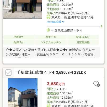
間取り
4LDK
2
建物面積
100.39m
2
土地面積
101.96m
築年月
2023年2月(築3年7ヶ月)
東武野田線 豊四季駅 徒歩15分
その他の交通
千葉県流山市野々下４
2階建て
都市ガス
駐車場あり
駐車2台
システムキッチン
浴室乾燥機
◇◆◇家どっと葛飾が選ばれる理由◆◇◆(1)低金利の住宅ロー
ンの取扱い可能～ （変動金利３５年 ０．９５０％）(2)住宅ロ
ーンの知識が豊富でローンに強い～(3)ライフプランナーとの打合
せが出来る～（無料）～【今のお客様のご状況をお聞かせくださ
い】～◆毎月支払う住居費って自分達はいくらなら大丈夫かな。
千葉県流山市野々下４ 3,680万円 2SLDK
◆歳を重ねてもずっと安心して暮らせる場所がいい！◆購入はし
たいけど、手続きとか税金とか色々心配。期待も大きい反面、悩
みや不安も多いと思います。不動産売買専門店でお客様と一緒に
3,680
万円
悩んできた数が多い私達だから解決出来る問題があります。
間取り
2SLDK
2
建物面積
100.39m
2
土地面積
101.96m
築年月
2023年2月(築3年7ヶ月)
東武野田線 豊四季駅 徒歩15分