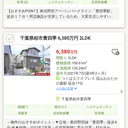
駐車2台
システムキッチン
浴室乾燥機
【おすすめPOINT】東武野田アーバンパークライン「豊四季駅」
徒歩１７分！周辺施設が充実しているため、大変生活しやすいで
す！【周辺環境】 流山市立長崎小学校・・・徒歩8分（590
ｍ） 流山市立八木中学校・・・徒歩20分（1598ｍ） ジャパン
ミート卸売市場流山店・・・徒歩10分（738ｍ） ベルクス新豊
千葉県柏市豊四季 6,380万円 2LDK
四季店・・・徒歩18分（1440ｍ） セブンイレブン流山長崎小学
校前店・・・徒歩8分（608ｍ） 流山おおたかの森Ｓ・Ｃ・・・
車で8分（2400ｍ）
6,380
万円
間取り
2LDK
2
建物面積
100.61m
2
土地面積
126.26m
築年月
2021年7月(築5年2ヶ月)
つくばエクスプレス 流山おおたか
の森駅 徒歩17分
その他の交通
千葉県柏市豊四季
2階建て
都市ガス
システムキッチン
床暖房
浴室乾燥機
所有権
－物件のおすすめポイント－▼立地・東武野田線「豊四季」徒歩4
分 他▼特徴・2021年7月築・全居室南側に窓を設置・顔を合わせ