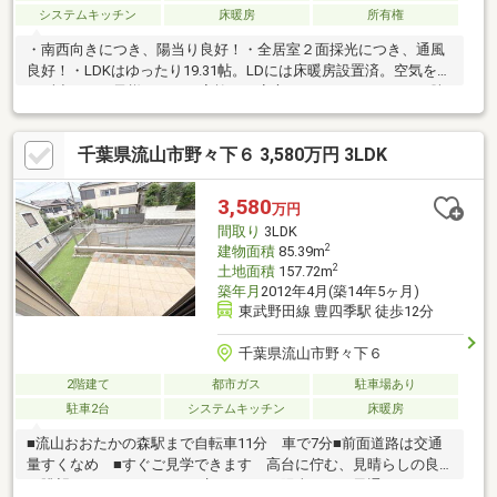
システムキッチン
床暖房
所有権
・南西向きにつき、陽当り良好！・全居室２面採光につき、通風
良好！・LDKはゆったり19.31帖。LDには床暖房設置済。空気を汚
さず小さなお子様のいるご家族にも安心です。・キッチンには勝
手口があるため、ゴミ出しも便利・各居室収納付、パントリーや
ウォークインクローゼットがある為、収納豊富。・住みながらお
千葉県流山市野々下６ 3,580万円 3LDK
庭を持つ。そんな贅沢が実現する戸建。夏はBBQや家庭用プール
が楽しめますね。
3,580
万円
間取り
3LDK
2
建物面積
85.39m
2
土地面積
157.72m
築年月
2012年4月(築14年5ヶ月)
東武野田線 豊四季駅 徒歩12分
千葉県流山市野々下６
2階建て
都市ガス
駐車場あり
駐車2台
システムキッチン
床暖房
■流山おおたかの森駅まで自転車11分 車で7分■前面道路は交通
量すくなめ ■すぐご見学できます 高台に佇む、見晴らしの良
い眺望に日々のストレスも癒されます■陽当たりと風通しがよ