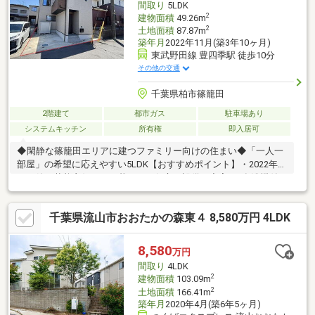
間取り
5LDK
ださい。
2
建物面積
49.26m
2
土地面積
87.87m
築年月
2022年11月(築3年10ヶ月)
東武野田線 豊四季駅 徒歩10分
その他の交通
千葉県柏市篠籠田
2階建て
都市ガス
駐車場あり
システムキッチン
所有権
即入居可
◆閑静な篠籠田エリアに建つファミリー向けの住まい◆「一人一
部屋」の希望に応えやすい5LDK【おすすめポイント】・2022年
11月築。状態良好です・暮らしに役立つ設備が充実 - 食洗機付
きシステムキッチン、エアコン、三面鏡付き洗面化粧台など・リ
ビング階段を介したちょっとしたあいさつが交流のきっかけに・
千葉県流山市おおたかの森東４ 8,580万円 4LDK
すべての居室にクローゼット・東武野田線「豊四季」駅まで徒歩
10分の好立地 - 都心へのアクセスに優れる「柏」駅の一つ隣で
す◆◇ご案内・詳細資料のご請求はお気軽にどうぞ◇◆TEL：
8,580
万円
047-362-0888----ローンの事なら【住宅ローンに強い】アスライク
間取り
4LDK
まで♪
2
建物面積
103.09m
2
土地面積
166.41m
築年月
2020年4月(築6年5ヶ月)