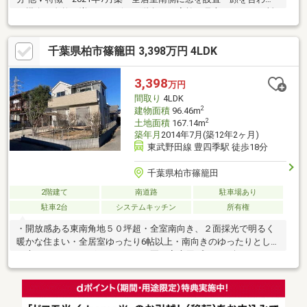
る機会が自然と増えるリビング階段・ご家族を見守りながらお料
理ができる対面式キッチン、パントリー有・勉強や仕事スペース
としても活用可能なカウンタースペース付・WICなど、全居室に
千葉県柏市篠籠田 3,398万円 4LDK
収納を設置・洋室約12.2帖は2部屋に間仕切り可能(別途要費用)・
南向きバルコニー有▼設備・床暖房(LD)・食器洗乾燥機・浴室乾
燥機・電動シャッター■ ご希望の住まい探しをお手伝いします
3,398
万円
━━━━━・・・物件の詳細・ご相談はお気軽にお問い合わせく
間取り
4LDK
ださい。
2
建物面積
96.46m
2
土地面積
167.14m
築年月
2014年7月(築12年2ヶ月)
東武野田線 豊四季駅 徒歩18分
千葉県柏市篠籠田
2階建て
南道路
駐車場あり
駐車2台
システムキッチン
所有権
・開放感ある東南角地５０坪超・全室南向き、２面採光で明るく
暖かな住まい・全居室ゆったり6帖以上・南向きのゆったりとした
お庭はガーデニングもできます！夏は家庭用プールが楽しめます
ね！・閑静な住宅地で子育て世代にもおすすめです。・駐車スペ
ース2台可！（車種による）空き家につき、当日内覧もスムーズで
す。ご家族皆様で気兼ねなくお越しください。