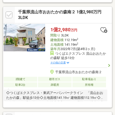
い、開放的な我が家 ■窓の開閉を工夫して、涼風を効率よく取
り込めます■太陽光発電システム搭載 蓄電池 災害時の備えに
千葉県流山市おおたかの森南２ 1億2,980万円
安心です■カースペース2台（車種によります）■ぴかぴかリフォ
ーム。水回り新規交換。清潔感は譲れない、キレイ好きさんにオ
3LDK
ススメ。■今日見学できます ホテルライクのラグジュアリーな
設備にうっとり
1億2,980
万円
間取り
3LDK
2
建物面積
112.19m
2
土地面積
141.19m
築年月
2022年7月(築4年2ヶ月)
つくばエクスプレス 流山おおたか
の森駅 徒歩13分
その他の交通
千葉県流山市おおたかの森南２
2階建て
都市ガス
駐車場あり
駐車2台
床暖房
所有権
◇つくばエクスプレス・東武アーバンパークライン 「流山おお
たかの森」駅徒歩13分◇土地面積141.19㎡ 建物面積112.19㎡◇北
西側約6.0ｍ×北側約4.0ｍの角地◇大和ハウス工業施工の注文住宅
◇2022年7月築の3LDK◇LDK約25.5帖・LD部分に床暖房有◇リビ
ングイン階段◇カースペース2台あり（車種による）～ライフイ