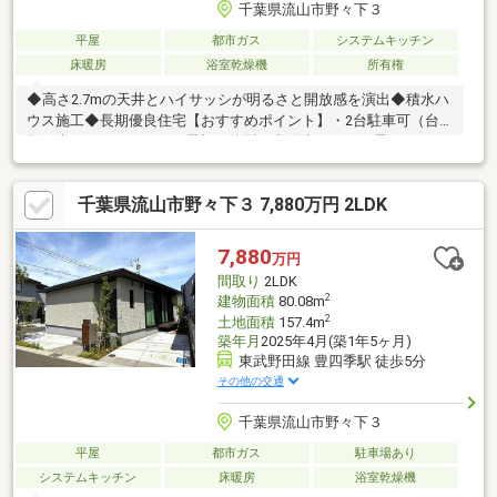
千葉県流山市野々下３
平屋
都市ガス
システムキッチン
床暖房
浴室乾燥機
所有権
◆高さ2.7mの天井とハイサッシが明るさと開放感を演出◆積水ハ
ウス施工◆長期優良住宅【おすすめポイント】・2台駐車可（台
数は車種によります）・屋根一体型の太陽光パネル・電気＆ガス
のハイブリッド給湯器・積水ハウスの独自技術を随所に採用 - 制
震システム「シーカス」 - 空気環境配慮仕様「エアキス」に準
千葉県流山市野々下３ 7,880万円 2LDK
拠。クリーンな室内環境を維持 - 外壁素材「ダインコンクリー
ト」・床暖房、エアコン2台、浴室乾燥機、食洗機などの設備・
「豊四季」駅まで徒歩5分・徒歩10分圏内にスーパー、コンビニ
7,880
万円
◆◇ご案内・詳細資料のご請求はお気軽にどうぞ◇◆TEL：047-
間取り
2LDK
362-0888
2
建物面積
80.08m
2
土地面積
157.4m
築年月
2025年4月(築1年5ヶ月)
東武野田線 豊四季駅 徒歩5分
その他の交通
千葉県流山市野々下３
平屋
都市ガス
駐車場あり
システムキッチン
床暖房
浴室乾燥機