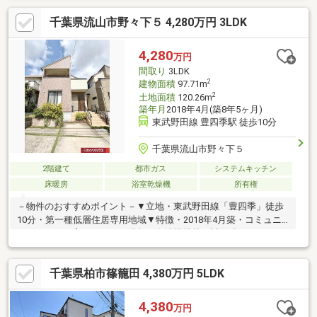
便利な立地▽周辺環境■ベルクス新豊四季店 約658m/徒歩約9分
千葉県流山市野々下５ 4,280万円 3LDK
■セブンイレブン柏豊四季駅東店 約396m/徒歩約5分■マツモト
キヨシ豊四季店 約443m/徒歩約6分■田村内科クリニック 約
57m/徒歩約1分■まなびの森保育園豊四季 約526m/徒歩約7分■
4,280
万円
野々下6号公園 約282m/徒歩約4分
間取り
3LDK
2
建物面積
97.71m
2
土地面積
120.26m
築年月
2018年4月(築8年5ヶ月)
東武野田線 豊四季駅 徒歩10分
千葉県流山市野々下５
2階建て
都市ガス
システムキッチン
床暖房
浴室乾燥機
所有権
－物件のおすすめポイント－▼立地・東武野田線「豊四季」徒歩
10分・第一種低層住居専用地域▼特徴・2018年4月築・コミュニ
ケーションを育むリビング階段・食洗機搭載の対面式キッチン・
水回りを1箇所に集約、家事動線良好・前面道路は南東側幅員約
7.9mの公道▼設備・床暖房(LD)▼周辺環境・ジャパンミート卸売
千葉県柏市篠籠田 4,380万円 5LDK
市場流山店 徒歩7分(約500m)・流山市立長崎小学校 徒歩10分(約
750m)※小・中学校の距離は通学路を利用した距離と異なる場合が
あります■ ご希望の住まい探しをお手伝いします
4,380
万円
━━━━━・・・物件の詳細・ご相談はお気軽にお問い合わせく