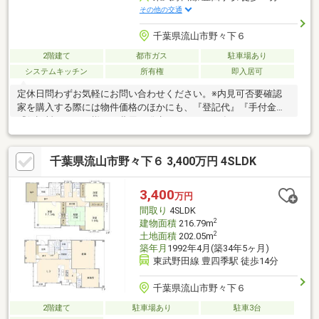
その他の交通
千葉県流山市野々下６
2階建て
都市ガス
駐車場あり
システムキッチン
所有権
即入居可
定休日問わずお気軽にお問い合わせください。※内見可否要確認
家を購入する際には物件価格のほかにも、『登記代』『手付金』
『保証料』などの様々な費用が発生することはご存じでしょう
か？一般的には物件価格の１割～２割が物件価格に上乗せで必要
です。しかし、それらを全て自己資金でカバーするのは難し
千葉県流山市野々下６ 3,400万円 4SLDK
い！！！！ご安心ください！『株式会社 六華リアルエステー
ト』は資金調達に自信があります！☆他社で断られた・転職した
て・借入がある・年収が不安な方ご相談ください♪☆住宅ローン
3,400
万円
通過率９0％以上！☆頭金0円全額ローン可能♪☆単身者・シング
間取り
4SLDK
ルマザーの方もお任せください！
2
建物面積
216.79m
2
土地面積
202.05m
築年月
1992年4月(築34年5ヶ月)
東武野田線 豊四季駅 徒歩14分
千葉県流山市野々下６
2階建て
駐車場あり
駐車3台