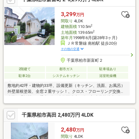
イレがあるため朝夕の混雑を緩和できます。■周辺環境・東武鉄
道野田線「豊四季」駅まで徒歩約20分！柏駅までバス約15分！最
3,299
万円
寄りのバス停が徒歩約2分の距離にあり、利便性良好です！
間取り
4LDK
2
建物面積
110.5m
2
土地面積
139.65m
築年月
1998年6月(築28年3ヶ月)
ＪＲ常磐線 南柏駅 徒歩20分
その他の交通
千葉県柏市新富町２
2階建て
都市ガス
駐車場あり
駐車2台
システムキッチン
浴室乾燥機
敷地約42坪・建物約33坪、設備更新（キッチン、洗面、お風呂）
外壁屋根塗装、全窓２重サッシ！、クロス・フローリング交換、
防蟻処理柏駅バス乗車5分 南柏駅徒歩20分 旭小学校徒歩3分
コンビニ徒歩5分 イオンモール柏徒歩10分 六実小学校徒歩９
分の立地です！◆見るだけOK！リフォーム相談可・住宅ローン相
千葉県柏市高田 2,480万円 4LDK
談可です。お気軽にお問い合わせください！
2,480
万円
間取り
4LDK