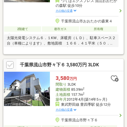
つくばエクスプレス 流山おおたか
の森駅 徒歩10分
その他の交通
千葉県流山市おおたかの森東４
2階建て
都市ガス
所有権
太陽光発電システム６．１KW、床暖房（ＬＤ）、駐車スペース２
台（車種によります）、敷地面積 １６６．４１平米（５０．３
３坪）、建物面積 １０３．０９平米（３１．１２坪、２０２０
年築）
千葉県流山市野々下６ 3,580万円 3LDK
3,580
万円
間取り
3LDK
2
建物面積
85.39m
2
土地面積
157.7m
築年月
2012年4月(築14年5ヶ月)
東武野田線 豊四季駅 徒歩12分
その他の交通
千葉県流山市野々下６