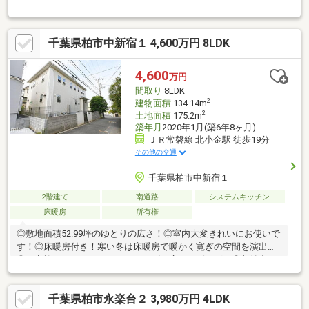
ご家族の思い出も大切にしまっておけるたっぷり収納◆料理をし
ながらでもご家族との会話を楽しめる対面キッチン◆ゆとりの洗
面スペースで朝の身支度もスムーズに◆雨の日のお洗濯にも大活
千葉県柏市中新宿１ 4,600万円 8LDK
躍な浴室乾燥機付◆ＴＶモニタ付インタホンでセキュリティ面に
も配慮◆ほっこりできる和室でくつろぐひととき
4,600
万円
間取り
8LDK
2
建物面積
134.14m
2
土地面積
175.2m
築年月
2020年1月(築6年8ヶ月)
ＪＲ常磐線 北小金駅 徒歩19分
その他の交通
千葉県柏市中新宿１
2階建て
南道路
システムキッチン
床暖房
所有権
◎敷地面積52.99坪のゆとりの広さ！◎室内大変きれいにお使いで
す！◎床暖房付き！寒い冬は床暖房で暖かく寛ぎの空間を演出！
◎ご家族みんながゆったりくつろげる広々リビング！◎収納力の
ある大型WIC付きで、本来の居住空間を最大限利用！◎TVモニタ
ー付インターホンで訪問者が一目でわかります！◎近隣、生活利
千葉県柏市永楽台２ 3,980万円 4LDK
便施設が充実！快適な生活が過ごせる住環境が魅力です！