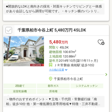
■開放的なLDKと南向きの採光・対面キッチンでリビングと一体感
があり会話しながら調理が可能です。・キッチン横のパントリー
は食材や調理器具のまとめ置きに便利です。・水回りがまとまっ
ており、帰宅後の導線が短く掃除や入浴の管理がしやすい点が特
徴です。■用途別に分けられた充実の収納計画・玄関のSICや階段
千葉県柏市今谷上町 5,480万円 4SLDK
下物入、各居室のクローゼットに加え、2階のWICとパントリーで
収納力を確保。季節用品や大型荷物、日常使いの靴や衣類を分け
て収納できます。■屋外空間と充実した周辺環境・1階に庭スペー
5,480
万円
ス、2階にバルコニーがあります。・駐車2台可能！・増尾駅まで
間取り
4SLDK
徒歩約10分で通勤・通学に便利です！
2
建物面積
100.87m
2
土地面積
120.88m
築年月
2014年10月(築11年11ヶ月)
ＪＲ常磐線 南柏駅 徒歩10分
その他の交通
千葉県柏市今谷上町
2階建て
都市ガス
システムキッチン
浴室乾燥機
所有権
－物件のおすすめポイント－▼立地・千代田・常磐緩行線「南
柏」徒歩10分 他・第一種低層住居専用地域▼特徴・三井不動産レ
ジデンシャル旧分譲・西武建設施工・LDKは3面採光設計・会話が