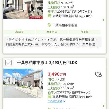
2
建物面積
93.57m
2
土地面積
103.05m
築年月
2016年2月(築10年7ヶ月)
東武野田線 新柏駅 徒歩18分
千葉県柏市常盤台
2階建て
都市ガス
所有権
－物件のおすすめポイント－▼立地・第一種低層住居専用地域・
前面道路幅員は約6.5m、車での出入りも比較的スムーズ▼特徴・
全居室2面採光を確保・LDKは約16帖・リビングを見渡せる対面式
キッチン・キッチンと洗面室が近く、家事動線良好・コミュニケ
ーションが取りやすいリビング階段・固定階段仕様の小屋裏収
千葉県柏市中原１ 3,490万円 4LDK
納・各階にトイレ有・駐車スペース有(車種による)▼周辺環境・
柏第八小学校 徒歩9分(約680m)・セブンイレブン柏豊四季向中原
店 徒歩5分(約390m)■ ご希望の住まい探しをお手伝いします
3,490
万円
━━━━━・・・物件の詳細・ご相談はお気軽にお問い合わせく
間取り
4LDK
ださい。
2
建物面積
107.65m
2
土地面積
130.05m
築年月
2017年3月(築9年6ヶ月)
東武野田線 増尾駅 徒歩18分
その他の交通