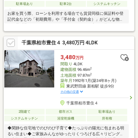
駐車場あり
駐車2台
システムキッチン
お家を買う際、ローンを利用する場合でも賃貸同様に保証料や登
記代金などの「初期費用」や「手付金（契約金）」がどんな物件
でも必ず必要となります。よくある、ローン（車その他）やカー
ドの分割、リボ、キャッシング等が残っている場合完済条件付き
融資や減額融資につながります。加えて部屋数分のエアコンや新
千葉県柏市豊住４ 3,480万円 4LDK
調するであろう家具家電そして引越し代金ｅｔｃ…必ず自己資金
（貯金）を出さざる負えないのが通常の不動産購入です。新居獲
得の大きな喜びと同時にもしもの急な出費に不安な方も多いはず
3,480
万円
です。あらゆるケースに対応し、購入時の自己負担０円でサポー
間取り
4LDK
ト致します！
2
建物面積
96.46m
2
土地面積
97.87m
築年月
1992年1月(築34年8ヶ月)
東武野田線 新柏駅 徒歩9分
その他の交通
千葉県柏市豊住４
2階建て
都市ガス
駐車場あり
システムキッチン
浴室乾燥機
所有権
◆閑静な住宅地でのびのび子育て◆たっぷりの陽光に包まれる明
るい住まい◆ご家族みんながゆったりくつろげる広々リビング◆