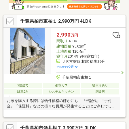
千葉県柏市東柏１ 2,990万円 4LDK
2,990
万円
間取り
4LDK
2
建物面積
95.02m
2
土地面積
120.4m
築年月
2014年9月(築12年)
ＪＲ常磐線 柏駅 徒歩29分
その他の交通
千葉県柏市東柏１
2階建て
都市ガス
駐車場あり
駐車2台
システムキッチン
床暖房
お家を購入する際には物件価格のほかにも、『登記代』『手付
金』『保証料』などの様々な費用が発生することはご存じでしょ
うか？一般的には物件価格の１割～２割が物件価格に上乗せで必
要です。しかし、それらを全て自己資金でカバーするのは難し
い！！！！ご安心ください！『株式会社 六華リアルエステー
千葉県柏市酒井根７ 3,990万円 3LDK
ト』は資金調達に自信があります！☆他社で断られた・転職した