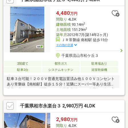
八小学校 徒歩10分(約780m)・日立台第一公園 徒歩5分(約330m)■
ご希望の住まい探しをお手伝いします ━━━━━・・・物件の詳
4,480
万円
細・ご相談はお気軽にお問い合わせください。
間取り
4LDK
2
建物面積
93.14m
2
土地面積
151.29m
築年月
2012年7月(築14年2ヶ月)
ＪＲ常磐線 南柏駅 徒歩15分
その他の交通
千葉県流山市松ケ丘３
2階建て
都市ガス
駐車場あり
駐車2台
システムキッチン
浴室乾燥機
駐車３台可能！２００Ｖ普通充電設置済み他１００Ｖコンセント
あり常磐線【南柏駅】徒歩１５分！近隣にスーパー等あり生活環
境良好◎４ＬＤＫの間取りで、各居室収納がある為荷物が多い方
にお勧め！
千葉県柏市永楽台３ 2,980万円 4LDK
2,980
万円
間取り
4LDK