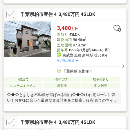
千葉県柏市豊住４ 3,480万円 4SLDK
3,480
万円
間取り
4SLDK
2
建物面積
96.46m
2
土地面積
97.87m
築年月
1992年1月(築34年8ヶ月)
東武野田線 新柏駅 徒歩9分
その他の交通
千葉県柏市豊住４
2階建て
都市ガス
駐車場あり
システムキッチン
所有権
即入居可
◇◆◇とよしき不動産が選ばれる理由◇◆◇(1)住宅ローンに強
い！お客様に合った最適な資金計画をご提案。(2)初めてのマイホ
ーム購入も安心！手続きや諸費用まで丁寧にご説明。(3)柏市・流
山市を中心とした地域密着だから、街の情報も豊富です。「自分
たちはいくらまでなら安心して購入できる？」「住宅ローンや諸
千葉県柏市豊住４ 3,480万円 4SLDK
費用が不安…」そんなお悩みもお気軽にご相談ください。不動産
売買のプロが、お住まい探しからご契約・お引渡しまで、お客様