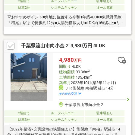
2階建て
ルーフバルコニー
駐車場あり
駐車2台
システムキッチン
オール電化
▽おすすめポイント■角地に位置する令和1年築4LDK■東武野田線
「増尾」駅まで徒歩約12分■太陽光搭載あり■LDK約16帖以上■リ
ビング横に一室あり■全居室約6帖以上■WIC・小屋裏収納完備■駐
車2台可能※車種による■小学校まで徒歩約5分とお子様の通学も安
心！▽周辺環境■東武ストア逆井店 約1300m/徒歩約17分■ミニ
千葉県流山市向小金２ 4,980万円 4LDK
ストップ柏増尾店 約655m/徒歩約9分■クリエイトＳＤ柏増尾
店 約899m/徒歩約12分■増尾郵便局 約458m/徒歩約6分■勝目ク
リニック 約461m/徒歩約6分■増尾保育園 約553m/徒歩約7分■
4,980
万円
堂谷公園 約291m/徒歩約4分
間取り
4LDK
2
建物面積
99.36m
2
土地面積
135.43m
築年月
2022年10月(築3年11ヶ月)
ＪＲ常磐線 南柏駅 徒歩14分
その他の交通
千葉県流山市向小金２
2階建て
ルーフバルコニー
駐車場あり
駐車3台
システムキッチン
オール電化
【2022年築浅×充実設備の快適住まい】常磐線「南柏」駅徒歩14
分。生活利便施設が徒歩10分圏内に揃う便利なロケーションで