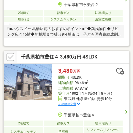
千葉県柏市永楽台２
2階建て
都市ガス
駐車場あり
駐車2台
システムキッチン
浴室乾燥機
□■ハウスドゥ 馬橋駅前のおすすめポイント■□◆築浅物件◆リビ
ング広々15帖◆新柏駅まで徒歩9分柏市は、子ども医療費助成制
度は０歳から高校３年生までが対象。通院1回あたり・入院1日あ
たり300円・ 調剤は自己負担なしなど、子育て世代には心強い暮
らしやすい街です。都心へのアクセスが良好で便利な都市生活を
千葉県柏市豊住４ 3,480万円 4SLDK
堪能できるのはもちろん、穏やかな雰囲気に包まれた住環境が魅
力の「柏市」で、家族の笑顔が溢れる暮らしを実現してみません
か？
3,480
万円
間取り
4SLDK
2
建物面積
96.46m
2
土地面積
97.87m
築年月
1992年1月(築34年8ヶ月)
東武野田線 新柏駅 徒歩10分
その他の交通
千葉県柏市豊住４
2階建て
都市ガス
駐車場あり
リフォームリノベーシ
システムキッチン
所有権