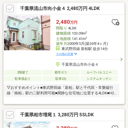
千葉県流山市向小金４ 2,480万円 4LDK
2,480
万円
間取り
4LDK
2
建物面積
103.09m
2
土地面積
141.41m
築年月
2000年5月(築26年4ヶ月)
東武野田線 新柏駅 徒歩14分
その他の交通
千葉県流山市向小金４
2階建て
都市ガス
ルーフバルコニー
駐車場あり
駐車2台
システムキッチン
▽おすすめポイント■東武野田線「新柏」駅と千代田・常磐緩行
線「南柏」駅の二駅利用可能■閑静な住宅地に位置する4LDK■H28
年4月リフォーム済み■IH付きのシステムキッチン■小学校まで徒
歩約9分とお子様の通学も安心▽リフォーム内容■クロス張替え・
畳表替え■キッチン・浴槽・洗面台・トイレ交換■外壁塗装▽周辺
千葉県柏市増尾１ 3,280万円 5SLDK
環境■フードスクエアカスミ南柏駅前店 約1100m/徒歩約14分■
セブンイレブン麗澤大学前店 約592m/徒歩約8分■ウエルシア柏
光ケ丘麗澤大学前店 約780m/徒歩約10分■平野医院 約651m/徒