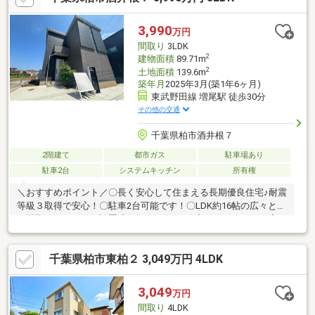
て・借入がある・年収が不安な方ご相談ください♪☆住宅ローン
通過率９５％以上！☆頭金0円全額ローン可能♪☆単身者・シング
3,990
万円
ルマザーの方もお任せください！
間取り
3LDK
2
建物面積
89.71m
2
土地面積
139.6m
築年月
2025年3月(築1年6ヶ月)
東武野田線 増尾駅 徒歩30分
その他の交通
千葉県柏市酒井根７
2階建て
都市ガス
駐車場あり
駐車2台
システムキッチン
所有権
＼おすすめポイント／〇長く安心して住まえる長期優良住宅♪耐震
等級３取得で安心！〇駐車2台可能です！〇LDK約16帖の広々とし
た間取り！エアコン設置済みです！〇カップボード+WIC+SIC完
備！収納スペース充実しております♪〇公園まで徒歩約5分！子育
て世代におすすめの立地です！■周辺環境■・ビッグ・エー柏光ヶ
千葉県柏市東柏２ 3,049万円 4LDK
丘団地店 徒歩約14分・ヤックスドラッグ柏光ヶ丘店 徒歩約13
分・松戸テラスモール 車で約6分・柏酒井根郵便局 徒歩約7分
＝＝＝＝＝＝＝＝＝＝＝＝＝＝＝＝＝＝ご内覧をご希望の際は弊
3,049
万円
社ナカジツまでお問い合わせくださいませ☆＝＝＝＝＝＝＝＝＝
間取り
4LDK
＝＝＝＝＝＝＝＝＝