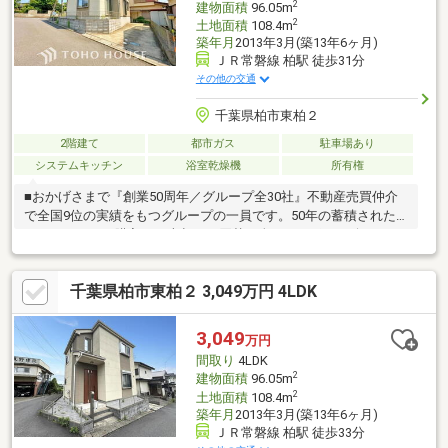
2
建物面積
96.05m
2
土地面積
108.4m
築年月
2013年3月(築13年6ヶ月)
ＪＲ常磐線 柏駅 徒歩31分
その他の交通
千葉県柏市東柏２
2階建て
都市ガス
駐車場あり
システムキッチン
浴室乾燥機
所有権
■おかげさまで『創業50周年／グループ全30社』不動産売買仲介
で全国9位の実績をもつグループの一員です。50年の蓄積された
ノウハウで、ご購入・ご売却・お買替え全てをサポート致しま
す。■選ばれ続けて「お客様の声」2000件以上突破！多くの信頼
と感謝の言葉を頂く、実績と信頼の東宝ハウス船橋にお任せくだ
千葉県柏市東柏２ 3,049万円 4LDK
さい。■独自のFP相談【未来カレンダー】資金計画の漠然とした
不安を『見える化』して幸せな未来へのスタートを切りましょ
う。■業界初の無料アフターサポート【TOHO HOUSE CLUB】ご
3,049
万円
購入後もお客様の『住まい』と『暮らし』の安心・安全を無料で
間取り
4LDK
守ります。お気軽にお問合せ下さい！
2
建物面積
96.05m
2
土地面積
108.4m
築年月
2013年3月(築13年6ヶ月)
ＪＲ常磐線 柏駅 徒歩33分