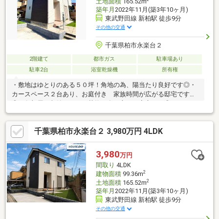
土地面積
165.52m
築年月
2022年11月(築3年10ヶ月)
東武野田線 新柏駅 徒歩9分
その他の交通
千葉県柏市永楽台２
2階建て
都市ガス
駐車場あり
駐車2台
浴室乾燥機
所有権
・敷地はゆとりのある５０坪！角地の為、陽当たり良好です◎・
カースペース２台あり、お庭付き 家族時間が広がる邸宅です
◎・各部屋に収納あり、お荷物が多い方でも安心です◎
千葉県柏市永楽台２ 3,980万円 4LDK
3,980
万円
間取り
4LDK
2
建物面積
99.36m
2
土地面積
165.52m
築年月
2022年11月(築3年10ヶ月)
東武野田線 新柏駅 徒歩9分
その他の交通