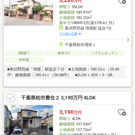
3,280
万円
歩約9分■麗澤幼稚園 約939m/徒歩約12分
間取り
5SLDK
2
建物面積
185.41m
2
土地面積
183.32m
築年月
1989年5月(築37年4ヶ月)
東武野田線 増尾駅 徒歩7分
その他の交通
千葉県柏市増尾１
2階建て
都市ガス
システムキッチン
所有権
■東武野田線「増尾」駅徒歩７分 ■土地面積：183.32㎡（55.45
坪）建物面積：185.41㎡（56.08坪） ■2LDK＋3DK＋S（納
戸） ■第一住宅分譲地内 ■中央住宅施工の二世帯住宅 ■前面
道路：東8ｍ公道
千葉県柏市豊住２ 3,190万円 4LDK
3,190
万円
間取り
4LDK
2
建物面積
107.65m
2
土地面積
127.73m
築年月
1996年12月(築29年9ヶ月)