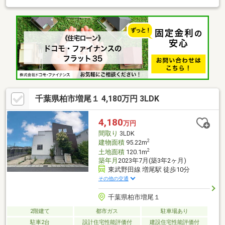
ー・公園も１km以内！◆子育て世代におすすめ物件！【備考】法
令上の制限／建築基準法第22条区域
千葉県柏市増尾１ 4,180万円 3LDK
4,180
万円
間取り
3LDK
2
建物面積
95.22m
2
土地面積
120.1m
築年月
2023年7月(築3年2ヶ月)
東武野田線 増尾駅 徒歩10分
その他の交通
千葉県柏市増尾１
2階建て
都市ガス
駐車場あり
駐車2台
設計住宅性能評価付
建設住宅性能評価付