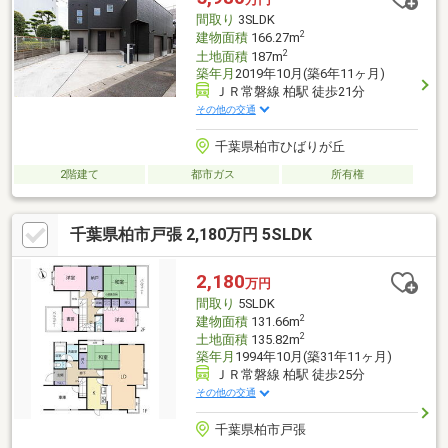
■周辺環境・スーパー、コンビニ、ドラッグストアが徒歩約5分圏
間取り
3SLDK
内で毎日のお買い物がしやすく快適な環境です！
2
建物面積
166.27m
2
土地面積
187m
築年月
2019年10月(築6年11ヶ月)
ＪＲ常磐線 柏駅 徒歩21分
その他の交通
千葉県柏市ひばりが丘
2階建て
都市ガス
所有権
千葉県柏市戸張 2,180万円 5SLDK
2,180
万円
間取り
5SLDK
2
建物面積
131.66m
2
土地面積
135.82m
築年月
1994年10月(築31年11ヶ月)
ＪＲ常磐線 柏駅 徒歩25分
その他の交通
千葉県柏市戸張