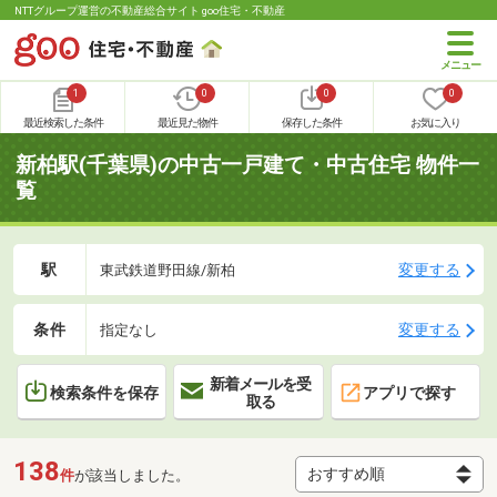
NTTグループ運営の不動産総合サイト goo住宅・不動産
1
0
0
0
最近検索した条件
最近見た物件
保存した条件
お気に入り
新柏駅(千葉県)の中古一戸建て・中古住宅 物件一
覧
駅
変更する
東武鉄道野田線/新柏
条件
変更する
指定なし
新着メールを受
検索条件を保存
アプリで探す
取る
138
件
が該当しました。