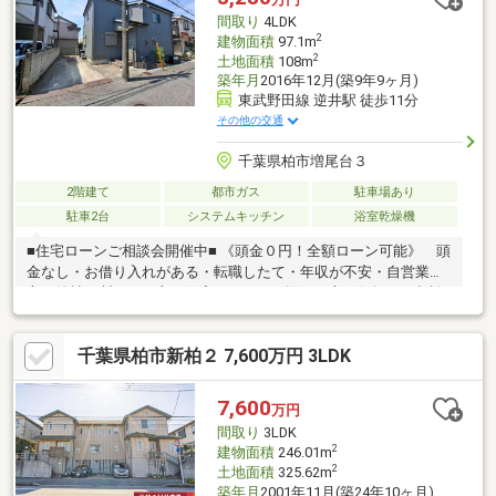
━━━━━・・・物件の詳細・ご相談はお気軽にお問い合わせく
間取り
4LDK
ださい。
2
建物面積
97.1m
2
土地面積
108m
築年月
2016年12月(築9年9ヶ月)
東武野田線 逆井駅 徒歩11分
その他の交通
千葉県柏市増尾台３
2階建て
都市ガス
駐車場あり
駐車2台
システムキッチン
浴室乾燥機
■住宅ローンご相談会開催中■ 《頭金０円！全額ローン可能》 頭
金なし・お借り入れがある・転職したて・年収が不安・自営業の
方・他社で断られた方。住宅ローンでお悩みの方お気軽にご相談
ください♪≪おススメポイント≫◇ウォークインクローゼット1カ
所・パントリー、可動棚も付いていて置きたいものを整理しやす
千葉県柏市新柏２ 7,600万円 3LDK
くなっています。◇カウンターキッチン採用で子どもの様子を見
ながら作業できるのも安心、 食洗機が付いており、家事も楽々で
す♪◇トイレ2カ所付です。◇浴室には浴室乾燥機付きです。
7,600
万円
間取り
3LDK
2
建物面積
246.01m
2
土地面積
325.62m
築年月
2001年11月(築24年10ヶ月)