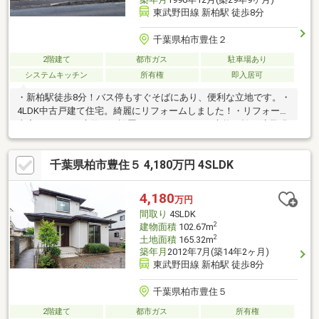
東武野田線 新柏駅 徒歩8分
千葉県柏市豊住２
2階建て
都市ガス
駐車場あり
システムキッチン
所有権
即入居可
・新柏駅徒歩8分！バス停もすぐそばにあり、便利な立地です。・
4LDK中古戸建て住宅。綺麗にリフォームしました！・リフォーム
内容（キッチン交換、IH設置、TVモニターホン交換、襖・障子張
り替え、1F２F洗面台交換、フローリング・クロス、畳表替え、
シューズボックス交換）・全室６帖以上使い勝手がいいです♪
千葉県柏市豊住５ 4,180万円 4SLDK
4,180
万円
間取り
4SLDK
2
建物面積
102.67m
2
土地面積
165.32m
築年月
2012年7月(築14年2ヶ月)
東武野田線 新柏駅 徒歩8分
千葉県柏市豊住５
2階建て
都市ガス
所有権