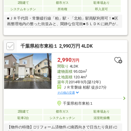
2階建て
都市ガス
駐車場あり
システムキッチン
所有権
即入居可
■ＪＲ千代田・常磐緩行線「柏」駅・「北柏」駅両駅利用可！■区
画整理地内の整った街並みと、閑静な住宅街■５ＬＤＫに納戸が
付いた多室設計で、二世帯での暮らしにも適しています■建物は
吹抜や出窓を設けた木造2階建てで、快適な設備♪■ワイドバルコ
ニー付き！お洗濯干しも楽々！■駐車場も完備されており、２沿
千葉県柏市東柏１ 2,990万円 4LDK
線が利用可能な柏駅へのアクセスも良好！お問い合わせはもちろ
ん、その他ご質問等も大歓迎です。ぜひお気軽にスタッフにお問
い合わせくださいませ。
2,990
万円
間取り
4LDK
2
建物面積
95.02m
2
土地面積
120.4m
築年月
2014年9月(築12年)
ＪＲ常磐線 柏駅 徒歩27分
その他の交通
千葉県柏市東柏１
2階建て
都市ガス
駐車場あり
駐車2台
システムキッチン
浴室乾燥機
【物件の特徴】□リフォーム済物件♪□南西向きで日当たり良好♪□