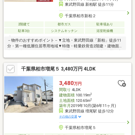
東武野田線 新柏駅 徒歩11分
千葉県柏市新柏２
2階建て
都市ガス
駐車場あり
駐車3台
システムキッチン
浴室乾燥機
－物件のおすすめポイント－▼立地・東武野田線「新柏」徒歩11
分・第一種低層住居専用地域▼特徴・軽量鉄骨造2階建・建物面積
約74.41坪、3LDK+2LDK+2DKの間取り・キッチンは対面仕様・南
西側2か所にバルコニー設置・土地面積約98.50坪、広々とした庭
有・駐車3台可(車種による)▼設備・食洗機・浴室乾燥機・TVモニ
千葉県柏市増尾５ 3,480万円 4LDK
タ付インターホン▼周辺環境・KEIHOKUスーパー新柏店 徒歩7分
(約520m)・名戸ヶ谷第三公園 徒歩3分(約180m)■ ご希望の住まい
探しをお手伝いします ━━━━━・・・物件の詳細・ご相談はお
3,480
万円
気軽にお問い合わせください。
間取り
4LDK
2
建物面積
100.19m
2
土地面積
120.65m
築年月
2019年10月(築6年11ヶ月)
東武野田線 増尾駅 徒歩12分
その他の交通
千葉県柏市増尾５