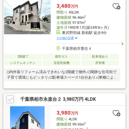
一人ひとりに寄り添ってサポートいたします。
3,480
万円
間取り
4SLDK
2
建物面積
96.46m
2
土地面積
97.87m
築年月
1992年1月(築34年8ヶ月)
東武野田線 新柏駅 徒歩9分
その他の交通
千葉県柏市豊住４
2階建て
都市ガス
駐車場あり
システムキッチン
浴室乾燥機
所有権
□内外装リフォーム済みできれいな2階建て物件♪□閑静な住宅街で
子育て環境にもピッタリ♪□駐車場スペース1台分あり♪(車種により
ます)□収納力のある２帖の納戸付き♪□人気の角地物件♪□２路線２
駅利用可能で通勤、通学も便利♪【周辺環境】○柏市立第八小学
校：徒歩12分○柏市立中原中学校：徒歩12分○柏市立豊住保育園：
千葉県柏市永楽台２ 3,980万円 4LDK
徒歩8分○くりの木幼稚園：徒歩7分○東武ストア新柏店：徒歩10分
○生鮮市場TOP南柏店：徒歩17分○ファミリーマート新柏駅前店：
徒歩8分
3,980
万円
間取り
4LDK
2
建物面積
99.36m
2