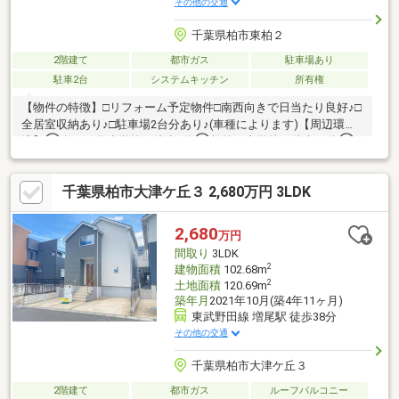
その他の交通
千葉県柏市東柏２
2階建て
都市ガス
駐車場あり
駐車2台
システムキッチン
所有権
【物件の特徴】□リフォーム予定物件□南西向きで日当たり良好♪□
全居室収納あり♪□駐車場2台分あり♪(車種によります)【周辺環
境】◯名戸ケ谷小学校：徒歩6分◯柏第四中学校：徒歩17分◯
吉田幼稚園：徒歩12分◯名戸ケ谷保育園：徒歩9分◯カスミフー
ドスクエア柏千代田店：徒歩19分◯セブンイレブン柏関場町店：
千葉県柏市大津ケ丘３ 2,680万円 3LDK
徒歩10分◯マツモトキヨシ柏千代田店：徒歩18分◯亀甲台内
科：徒歩10分
2,680
万円
間取り
3LDK
2
建物面積
102.68m
2
土地面積
120.69m
築年月
2021年10月(築4年11ヶ月)
東武野田線 増尾駅 徒歩38分
その他の交通
千葉県柏市大津ケ丘３
2階建て
都市ガス
ルーフバルコニー