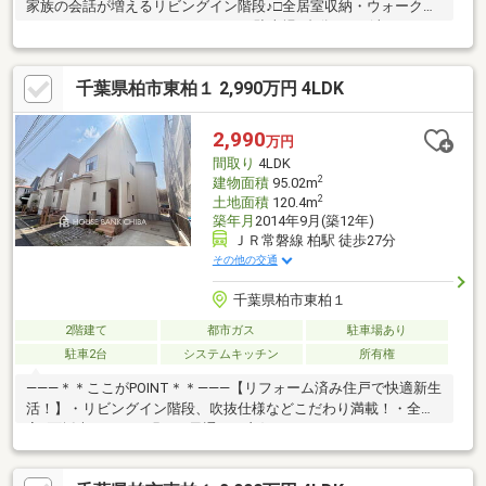
家族の会話が増えるリビングイン階段♪□全居室収納・ウォークイ
ンクローゼット・パントリーあり♪□駐車場2台分あり♪(車種により
ます)【周辺環境】◯名戸ケ谷小学校：徒歩17分◯柏第四中学
校：徒歩25分◯東町保育園：徒歩14分◯吉田幼稚園：徒歩9分
千葉県柏市東柏１ 2,990万円 4LDK
◯カスミフードスクエア柏千代田店：徒歩15分◯セブンイレブ
ン柏関場町店：徒歩10分◯マツモトキヨシ柏千代田店：徒歩15分
2,990
万円
間取り
4LDK
2
建物面積
95.02m
2
土地面積
120.4m
築年月
2014年9月(築12年)
ＪＲ常磐線 柏駅 徒歩27分
その他の交通
千葉県柏市東柏１
2階建て
都市ガス
駐車場あり
駐車2台
システムキッチン
所有権
―――＊＊ここがPOINT＊＊―――【リフォーム済み住戸で快適新生
活！】・リビングイン階段、吹抜仕様などこだわり満載！・全居
室2面採光なので、明るく風通りも良好です！・パントリーやWIC
など収納充実！・ゴロンと一息、安らぎの和室もあります！・雨
天時にも重宝する玄関ポーチ付き！・カースペース2台分！（車種