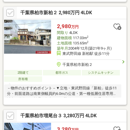
弾む対面式キッチン、勝手口有・和室約4.5帖はLDと一体利用可
能・バルコニーは2部屋から出入り可能・人工芝を敷設のお庭有▼
千葉県柏市新柏２ 2,980万円 4LDK
設備・食洗機・浴室暖房乾燥機▼周辺環境・フードスクエアカス
ミ南柏駅前店 徒歩8分(約600m)・柏市立光ケ丘小学校 徒歩7分(約
530m)■ ご希望の住まい探しをお手伝いします ━━━━━・・・
2,980
万円
物件の詳細・ご相談はお気軽にお問い合わせください。
間取り
4LDK
2
建物面積
117.03m
2
土地面積
135.65m
築年月
2004年12月(築21年9ヶ月)
東武野田線 新柏駅 徒歩11分
千葉県柏市新柏２
2階建て
都市ガス
システムキッチン
所有権
－物件のおすすめポイント－▼立地・東武野田線「新柏」徒歩11
分・前面道路は南東側幅員約6.0mの公道・第一種低層住居専用地
域内▼特徴・お料理に集中できる壁付けキッチン、勝手口有・約
5.5帖のキッチンはLDと廊下の2WAY動線・和室約8帖は独立配
置、客間などに活用可能・各洋室・和室・廊下に収納スペース
千葉県柏市増尾台３ 3,280万円 4LDK
有・1階・2階にトイレ・洗面台があり、気兼ねなく利用可能▼周
辺環境・京北スーパー新柏店 徒歩7分(約550m)・名戸ケ谷第三公
園 徒歩1分(約80m)■ ご希望の住まい探しをお手伝いします
3,280
万円