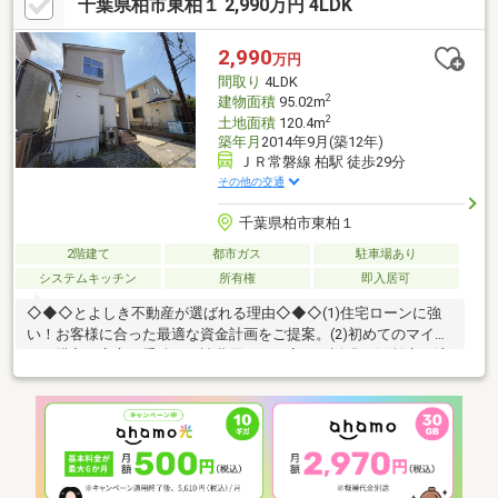
千葉県柏市東柏１ 2,990万円 4LDK
制限あり）・スーパーやドラックストアまで徒歩圏内！※本日ご
案内可能です！是非、この機会にお気軽にお越し下さい♪◆人気
エリアの閑静な住宅街！◆百聞は一見にしかず。家族の安心拠点
2,990
万円
になる4LDK♪◆早朝や夜間のご案内にも対応致します！◆住宅ロ
間取り
4LDK
ーンのご相談もお気軽に♪
2
建物面積
95.02m
2
土地面積
120.4m
築年月
2014年9月(築12年)
ＪＲ常磐線 柏駅 徒歩29分
その他の交通
千葉県柏市東柏１
2階建て
都市ガス
駐車場あり
システムキッチン
所有権
即入居可
◇◆◇とよしき不動産が選ばれる理由◇◆◇(1)住宅ローンに強
い！お客様に合った最適な資金計画をご提案。(2)初めてのマイホ
ーム購入も安心！手続きや諸費用まで丁寧にご説明。(3)柏市・流
山市を中心とした地域密着だから、街の情報も豊富です。「自分
たちはいくらまでなら安心して購入できる？」「住宅ローンや諸
費用が不安…」そんなお悩みもお気軽にご相談ください。不動産
売買のプロが、お住まい探しからご契約・お引渡しまで、お客様
一人ひとりに寄り添ってサポートいたします。