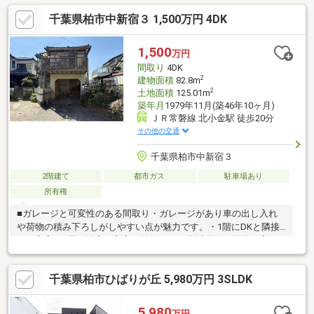
千葉県柏市中新宿３ 1,500万円 4DK
1,500
万円
間取り
4DK
2
建物面積
82.8m
2
土地面積
125.01m
築年月
1979年11月(築46年10ヶ月)
ＪＲ常磐線 北小金駅 徒歩20分
その他の交通
千葉県柏市中新宿３
2階建て
都市ガス
駐車場あり
所有権
■ガレージと可変性のある間取り・ガレージがあり車の出し入れ
や荷物の積み下ろしがしやすい点が魅力です。・1階にDKと隣接
する和室、2階に洋室と和室が並ぶため、生活動線や用途に応じて
使い分けや間仕切り変更がしやすい構成です。客間・子ども部
屋・書斎などライフステージに合わせた活用が見込めます。■収
千葉県柏市ひばりが丘 5,980万円 3SLDK
納と水回りの使い勝手・各居室に押入や収納が配置され荷物の整
理が容易です。・独立洗面と浴室、各階のトイレ配置により朝の
支度が重なっても使いやすく、日常の家事動線が整っています。
5,980
万円