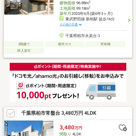
2
建物面積
96.88m
2
土地面積
99.18m
築年月
2020年6月(築6年3ヶ月)
東武野田線 新柏駅 徒歩16分
その他の交通
千葉県柏市永楽台３
2階建て
都市ガス
所有権
即入居可
千葉県柏市常盤台 3,480万円 4LDK
3,480
万円
間取り
4LDK