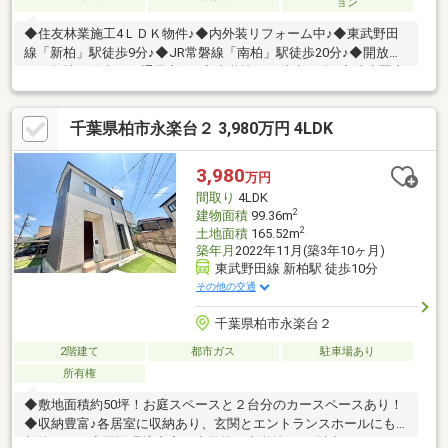
ョン
◆住友林業施工4ＬＤＫ物件♪◆内外装リフォーム中♪◆東武野田
線「新柏」駅徒歩9分♪◆JR常磐線「南柏」駅徒歩20分♪◆開放感
ある角地で陽当り・通風良好♪◆小学校まで徒歩10分♪◆徒歩圏内
にスーパーやコンビニ等のお買物施設充実♪◆ＬＤＫ広々19帖♪◆
全居室南向き♪◆収納スペースが豊富な間取り♪ご案内希望の方は
千葉県柏市永楽台２ 3,980万円 4LDK
お気軽に047-710-6633まで♪赤い「見学予約する」ボタンからもす
ぐに予約できます♪LINEのお問合せは【@housing-z】♪お車の無い
方、小さなお子様のいる方は最寄りの駅までお迎えにまいります
3,980
万円
ので、ご希望の方はお申し付け下さい。
間取り
4LDK
2
建物面積
99.36m
2
土地面積
165.52m
築年月
2022年11月(築3年10ヶ月)
東武野田線 新柏駅 徒歩10分
その他の交通
千葉県柏市永楽台２
2階建て
都市ガス
駐車場あり
所有権
◆敷地面積約50坪！お庭スペースと２台分のカースペースあり！
◆収納豊富♪各居室に収納あり、玄関とエントランスホールにも
収納あり！◆周辺環境充実！小学校・中学校１km以内！スーパ