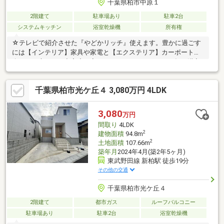
千葉県柏市中原１
2階建て
駐車場あり
駐車2台
システムキッチン
浴室乾燥機
所有権
☆テレビで紹介させた『やどかリッチ』使えます。豊かに過ごす
には【インテリア】家具や家電と【エクステリア】カーポートや
楽しめる庭、この充実度で変わってきます。これらを一括で購入
でき、その代金を住宅ローンに組み込むことが可能なサービス、
それがやどかリッチです。エムイーPLUS城東のおすすめポイント
千葉県柏市光ケ丘４ 3,080万円 4LDK
♪◆頭金０円でもＯＫ！（諸経費含む）◆お客様に合わせた最適
な住宅ローンのご提案いたします♪◆ご内覧の際は無料送迎承っ
ております！フリーダイヤル0120-444-989にお電話下さい！パソ
3,080
万円
コン・スマホでも「資料請求」 「見学予約」 「電話でのお問い合
間取り
4LDK
わせ」ができます！
2
建物面積
94.8m
2
土地面積
107.66m
築年月
2024年4月(築2年5ヶ月)
東武野田線 新柏駅 徒歩19分
その他の交通
千葉県柏市光ケ丘４
2階建て
都市ガス
ルーフバルコニー
駐車場あり
駐車2台
浴室乾燥機