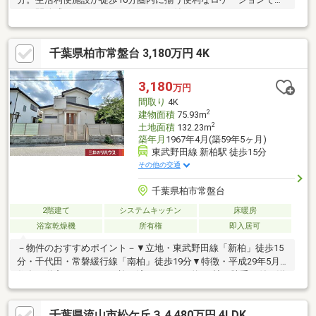
す。開放感あふれるスカイバルコニー付きで、BBQやリラックス
タイムを満喫できます。敷地面積約40坪の広々とした敷地には、
並列で3台駐車可能なスペースを確保。ご夫婦のお車やお友達の来
千葉県柏市常盤台 3,180万円 4K
客時にも安心です。環境にも家計にも優しいオール電化仕様で、
炭の換気システムなど快適な暮らしをサポートする設備も充実。
日当たり良好な4LDKで、新しい生活を始めませんか？まずはお気
3,180
万円
軽にお問い合わせください！
間取り
4K
2
建物面積
75.93m
2
土地面積
132.23m
築年月
1967年4月(築59年5ヶ月)
東武野田線 新柏駅 徒歩15分
その他の交通
千葉県柏市常盤台
2階建て
システムキッチン
床暖房
浴室乾燥機
所有権
即入居可
－物件のおすすめポイント－▼立地・東武野田線「新柏」徒歩15
分・千代田・常磐緩行線「南柏」徒歩19分▼特徴・平成29年5月
住友不動産のリフォーム施工済・キッチン約4.5帖は勝手口付、洋
室約6帖と一体利用も可能・各階にトイレ有・浴室は1616サイ
ズ・南東向きバルコニー付・お庭有▼設備・床暖房(キッチン・1F
千葉県流山市松ケ丘３ 4,480万円 4LDK
洋室)・食洗機／浄水器・浴室換気乾燥機▼周辺環境・柏市立柏第