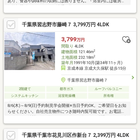
あり、食器や調味料の収納には困りません。・浴室内には暖房換
気乾燥機付きで雨の日でも洗濯可能です。・ウォークインクロー
セットが1階と2階に2つもあり、収納力◎・屋上には水栓もある
為、ガーデニングも楽しめます！！
千葉県習志野市藤崎７ 3,799万円 4LDK
3,799
万円
間取り
4LDK
2
建物面積
121.46m
2
土地面積
232.18m
築年月
1991年10月(築34年11ヶ月)
京成本線 京成大久保駅 徒歩15分
千葉県習志野市藤崎７
2階建て
都市ガス
ルーフバルコニー
システムキッチン
浴室乾燥機
所有権
8/6(木)～8/9(日)予約制見学会開催※当日予約OK。ご希望日をお知
らせください。自社売主物件につき随時内覧可能です。お電話か
メールでご希望日をお知らせください。〇4LDKの間取りで3～4人
家族におすすめの間取りです。〇水回り含めリフォーム。駐車1台
可能、バイクも置けるガレージ付きの4LDK住宅。〇外装リフォー
千葉県千葉市花見川区作新台７ 2,399万円 4LDK
ム・外壁塗装・シロアリ防蟻工事・通水検査etc…〇内装リフォー