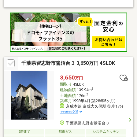
東側宅／2LDK、西側宅／2LDK・全居室2面採光で室内に日差しが
入りやすい間取り・1階に水回りを集約配置、家事動線良好・各洋
室や階段下に収納スペース有・洋室約8.4帖に南西向きバルコニー
を設置・カースペース2台分有(車種制限有)▼周辺環境・習志野市
立屋敷小学校 徒歩8分(約590m)・リブレ京成幕張本郷店 徒歩9分
(約670m)■ ご希望の住まい探しをお手伝いします
━━━━━・・・物件の詳細・ご相談はお気軽にお問い合わせく
ださい。
千葉県習志野市鷺沼台３ 3,650万円 4SLDK
3,650
万円
間取り
4SLDK
2
建物面積
139.94m
2
土地面積
176m
築年月
1998年4月(築28年5ヶ月)
京成本線 京成大久保駅 徒歩17分
その他の交通
千葉県習志野市鷺沼台３
2階建て
都市ガス
システムキッチン