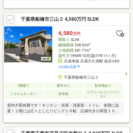
上張り●クッションフロア張替え●白蟻点検～周辺環境～ヤオコー
船橋三山店／徒歩約13分／約1000ｍマルエツ東習志野店／徒歩約
18分／約1400ｍセブンイレブン三山店／徒歩約4分／約280ｍウエ
千葉県船橋市三山２ 4,580万円 5LDK
ルシア船橋田喜野井店／徒歩約10分／約800ｍ戸張クリニック／
徒歩約5分／約400ｍ三山公園／徒歩約2分／約150ｍ田喜野井旭こ
ども園／徒歩約12分／約950ｍ三山小学校／徒歩約9分／約650ｍ
4,580
万円
三田中学校／徒歩約5分／約350ｍ
間取り
5LDK
2
建物面積
238.52m
2
土地面積
281.71m
築年月
1994年10月(築31年11ヶ月)
京成本線 京成大久保駅 徒歩24分
その他の交通
千葉県船橋市三山２
2階建て
都市ガス
駐車場あり
リフォームリノベーシ
システムキッチン
所有権
ョン
室内大変綺麗です！キッチン・浴室・洗面室・トイレ 各階に設
置！１階には広々としたリビング１６帖 広縁付きの和室１０帖
有駐車場及びシャッター付バイク置場あり◎収納スペース充実
◎ 内装リフォーム済みの５ＬＤＫ物件◎２世帯住宅で利用可能
です！ダイニングキッチン・浴室・洗面室・トイレ 各階に設置