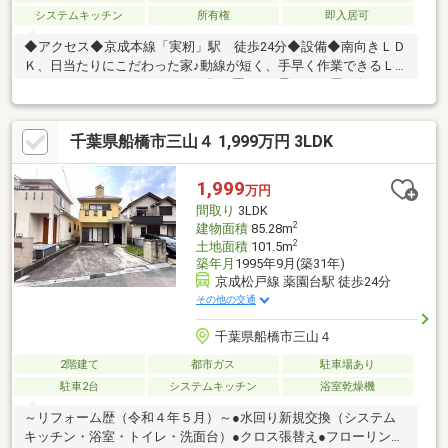
システムキッチン
所有権
即入居可
◆アクセス◆京成本線「実籾」駅 徒歩24分◆設備◆南向きＬＤ
Ｋ、日当たりにこだわった家♪動線が短く、手早く作業できるＬ型
キッチン！コーナーにスパイス類も置ける♪柔らかい畳の敷かれた
和室は、お子様とゆっくりくつろげるお昼寝スペース♪部屋ごとに
設けた収納は住みやすさへのこだわり♪暮らしを快適に変えるシャ
千葉県船橋市三山４ 1,999万円 3LDK
ワー付洗面台♪雨風から大切な愛車を守るビルトインガレージ♪Ｔ
Ｖモニタ付インタホンでセキュリティ面にも配慮♪◆周辺環境◆
千葉市立長作小学校 徒歩16分千葉市立天戸中学校 徒歩8分長
1,999
万円
作保育所 徒歩24分コープ花見川店 徒歩9分ファミリーマー
間取り
3LDK
ト 徒歩4分
2
建物面積
85.28m
2
土地面積
101.5m
築年月
1995年9月(築31年)
京成松戸線 薬園台駅 徒歩24分
その他の交通
千葉県船橋市三山４
2階建て
都市ガス
駐車場あり
駐車2台
システムキッチン
浴室乾燥機
～リフォーム歴（令和４年５月）～●水回り新規交換（システム
キッチン・浴室・トイレ・洗面台）●クロス張替え●フローリング