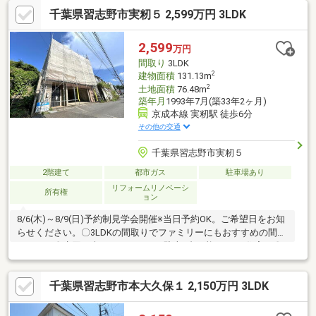
納付きでお部屋スッキリ♪・広々バルコニーで洗濯物もたくさん干
千葉県習志野市実籾５ 2,599万円 3LDK
せます！・スーパーやドラックストアまで徒歩10分圏内！※本日
ご案内可能です！是非、この機会にお気軽にお越し下さい♪◆人
気エリアの閑静な住宅街！◆百聞は一見にしかず。家族の安心拠
2,599
万円
点になる4LDK♪◆早朝や夜間のご案内にも対応致します！◆住宅
間取り
3LDK
ローンのご相談もお気軽に♪
2
建物面積
131.13m
2
土地面積
76.48m
築年月
1993年7月(築33年2ヶ月)
京成本線 実籾駅 徒歩6分
その他の交通
千葉県習志野市実籾５
2階建て
都市ガス
駐車場あり
リフォームリノベーシ
所有権
ョン
8/6(木)～8/9(日)予約制見学会開催※当日予約OK。ご希望日をお知
らせください。〇3LDKの間取りでファミリーにもおすすめの間取
りです。〇水回り含めリフォーム。駐車1台可能な3LDK住宅。〇
外装リフォーム・外壁屋根塗装・シロアリ防蟻工事〇内装リフォ
ーム・玄関鍵交換・床フローリング重ね張り・クッションフロア
千葉県習志野市本大久保１ 2,150万円 3LDK
張替・クロス張替え・照明器具交換・水回り交換(キッチン、ユニ
ットバス、洗面化粧台、トイレ)・火災報知機設置・ドアホン交
換・スイッチパネル交換・配電盤交換・エアコン配線etc…※本物