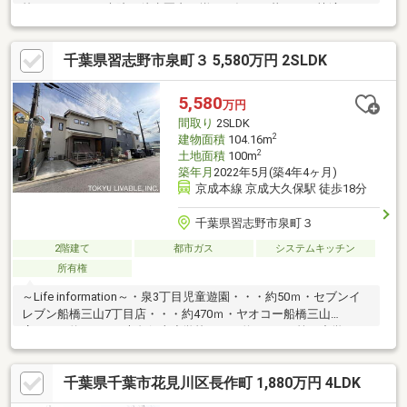
校・スーパー・病院が徒歩圏内に揃い、毎日の暮らしを快適にサ
ポートします。■約14帖のLDKは家族がゆったり過ごせる心地よい
空間。ロフトを備えた洋室は収納や趣味スペースとしても活用で
千葉県習志野市泉町３ 5,580万円 2SLDK
き、お部屋を広々と使える機能的な間取りです。■駐車場1台分を
確保し、電動シャッター（一部手動）付きで大切なお車の保管も
安心。都市ガス・公営水道・公共下水対応で、ハウスクリーニン
5,580
万円
グ済みのため、お引渡し後も気持ちよく新生活をスタートできま
間取り
2SLDK
す。■静かな住環境と便利さを兼ね備えた、ご家族におすすめの
2
建物面積
104.16m
住まいです。
2
土地面積
100m
築年月
2022年5月(築4年4ヶ月)
京成本線 京成大久保駅 徒歩18分
千葉県習志野市泉町３
2階建て
都市ガス
システムキッチン
所有権
～Life information～・泉3丁目児童遊園・・・約50ｍ・セブンイ
レブン船橋三山7丁目店・・・約470ｍ・ヤオコー船橋三山
店・・・約580ｍ・大久保東小学校・・・約950ｍ・第二中学
校・・・約1170ｍ・千葉県済生会習志野病院・・・約1230ｍ
千葉県千葉市花見川区長作町 1,880万円 4LDK