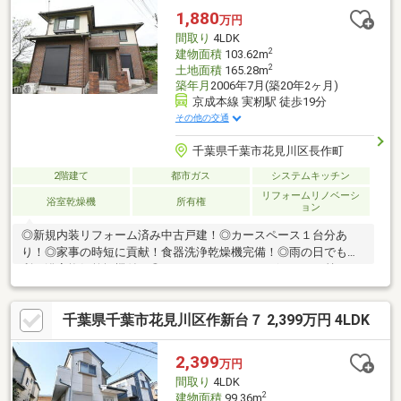
1,880
万円
間取り
4LDK
2
建物面積
103.62m
2
土地面積
165.28m
築年月
2006年7月(築20年2ヶ月)
京成本線 実籾駅 徒歩19分
その他の交通
千葉県千葉市花見川区長作町
2階建て
都市ガス
システムキッチン
リフォームリノベーシ
浴室乾燥機
所有権
ョン
◎新規内装リフォーム済み中古戸建！◎カースペース１台分あ
り！◎家事の時短に貢献！食器洗浄乾燥機完備！◎雨の日でも便
利な浴室換気乾燥機付！◎トイレは1F・2Fにございます。忙しい
朝も大活躍です！◎ご家族の様子を見ながら料理ができる対面式
カウンターキッチン！【リフォーム内容】・全居室クロス張替・
千葉県千葉市花見川区作新台７ 2,399万円 4LDK
床クッションフロア張替・畳表替え・襖、網戸張替え・ハウスク
リーニングなど
2,399
万円
間取り
4LDK
2
建物面積
99.36m