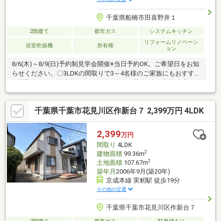
千葉県船橋市田喜野井１
2階建て
都市ガス
システムキッチン
リフォームリノベーシ
浴室乾燥機
所有権
ョン
8/6(木)～8/9(日)予約制見学会開催※当日予約OK。ご希望日をお知
らせください。〇3LDKの間取りで3～4名様のご家族にもおすすめ
の間取りです。〇水回り含めリフォーム。駐車1台可能〇全室リフ
ォーム予定。水回りも交換予定のため気持ちよくご入居できそう
です。〇外装リフォーム・シロアリ防蟻工事・通水検査・砕石敷
千葉県千葉市花見川区作新台７ 2,399万円 4LDK
き込み・不要物撤去工事etc…〇内装リフォーム・玄関鍵交換・床
フローリング重ね張り・クロス張替え・照明器具交換・水回り交
換(キッチン、浴室、洗面化粧台、トイレ)・火災報知機設置・ド
2,399
万円
アホン交換・スイッチパネル交換・エアコン配線、TVジャック設
間取り
4LDK
置・建
2
建物面積
99.36m
2
土地面積
107.67m
築年月
2006年9月(築20年)
京成本線 実籾駅 徒歩19分
その他の交通
千葉県千葉市花見川区作新台７