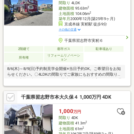
間取り
4LDK
2
建物面積
95.63m
2
土地面積
104.06m
築年月
2000年12月(築25年9ヶ月)
京成本線 実籾駅 徒歩9分
その他の交通
千葉県習志野市実籾６
2階建て
都市ガス
駐車場あり
リフォームリノベーシ
所有権
ョン
8/6(木)～8/9(日)予約制見学会開催※当日予約OK。ご希望日をお知
らせください。〇4LDKの間取りでご家族にもおすすめの間取りで
す。〇水回り含めリフォーム。駐車1台可能。〇全室リフォーム予
定。水回りも交換予定のため気持ちよくご入居できそうです。〇
外装リフォーム・外壁屋根塗装・シロアリ防蟻工事・通水検査〇
千葉県習志野市本大久保４ 1,000万円 4DK
内装リフォーム・玄関鍵交換・床クッションフロア張替・クロス
張替え・照明器具交換・水回り交換(キッチン、ユニットバス、洗
面化粧台、トイレ)・火災報知機設置※本物件は住宅ローン減税が
1,000
万円
適用されます。詳しくはお問合せください。
間取り
4DK
2
建物面積
41.3m
2
土地面積
61m
築年月
1967年7月(築59年2ヶ月)