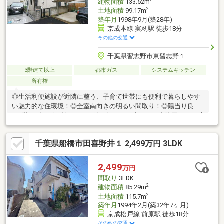
2
建物面積
133.52m
2
土地面積
99.17m
築年月
1998年9月(築28年)
京成本線 実籾駅 徒歩18分
その他の交通
千葉県習志野市東習志野１
3階建て以上
都市ガス
システムキッチン
所有権
◎生活利便施設が近隣に整う、子育て世帯にも便利で暮らしやす
い魅力的な住環境！◎全室南向きの明るい間取り！◎陽当り良好
な2階リビング！外からの目線を気にする事なく、家族団らんの時
間をゆったり過ごせます！◎対面キッチンからはリビング・ダイ
ニングが見渡せるのでお子様の様子を見守りながら料理ができま
千葉県船橋市田喜野井１ 2,499万円 3LDK
す。◎柔らかい和室付きの物件！和の空間を感じることのできる
落ち着きある一部屋です！◎収納が充実しているのでお荷物が多
くてもキレイにスッキリ収納できます！◎南面バルコニーで陽当
2,499
万円
り良好！毎日のお洗濯も楽々です！
間取り
3LDK
2
建物面積
85.29m
2
土地面積
115.7m
築年月
1994年2月(築32年7ヶ月)
京成松戸線 前原駅 徒歩18分
その他の交通