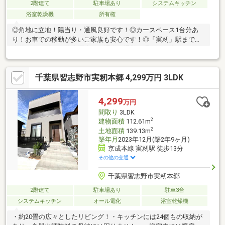
2階建て
駐車場あり
システムキッチン
浴室乾燥機
所有権
◎角地に立地！陽当り・通風良好です！◎カースペース1台分あ
り！お車での移動が多いご家族も安心です！◎「実籾」駅まで徒
歩約11分！駅まで徒歩圏内で、通学や通勤・週末のお出かけにア
クセス良好です！◎生活利便施設が近隣に整う、子育て世帯にも
便利で暮らしやすい魅力的な住環境！◎ご家族みんながゆったり
千葉県習志野市実籾本郷 4,299万円 3LDK
くつろげる広々リビング！◎柔らかい和室付きの物件！和の空間
を感じることのできる落ち着きある一部屋です！◎クローゼット
が充実しているのでお荷物が多くてもキレイにスッキリ収納でき
4,299
万円
ます！◎雨の日でも便利な浴室換気乾燥機付！◎南東側バルコニ
間取り
3LDK
ーで陽当り良好！毎日のお洗濯も楽々です！
2
建物面積
112.61m
2
土地面積
139.13m
築年月
2023年12月(築2年9ヶ月)
京成本線 実籾駅 徒歩13分
その他の交通
千葉県習志野市実籾本郷
2階建て
駐車場あり
駐車3台
システムキッチン
オール電化
浴室乾燥機
・約20畳の広々としたリビング！・キッチンには24個もの収納が