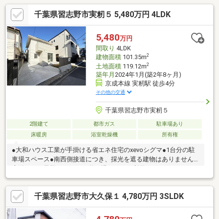
千葉県習志野市実籾５ 5,480万円 4LDK
5,480
万円
間取り
4LDK
2
建物面積
101.35m
2
土地面積
119.12m
築年月
2024年1月(築2年8ヶ月)
京成本線 実籾駅 徒歩4分
その他の交通
千葉県習志野市実籾５
2階建て
都市ガス
駐車場あり
床暖房
浴室乾燥機
所有権
●大和ハウス工業が手掛ける省エネ住宅のxevoシグマ●1台分の駐
車場スペース●南西側接道につき、採光を遮る建物はありません●
庭付き！お子様やペットの遊び場としても利用できます●LDには
床暖房付き！●太陽光発電システム・蓄電池採用高効率給湯器採
用●充実した水回り設備≪キッチン≫食器洗浄乾燥機・グリル・
千葉県習志野市大久保１ 4,780万円 3SLDK
浄水器内蔵混合水栓・カップボード・サポート収納ベースキャビ
ネット≪浴室≫床ワイパー洗浄（きれい除菌水）・お掃除らくら
くほっカラリ床・ゆるリラ浴槽・浴室暖房付換気乾燥機●基本天