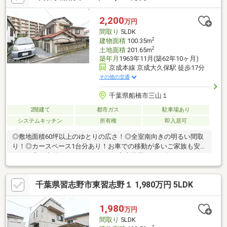
【住宅ローンに自信あり】弊社は住宅ローン融資承認取得実績多
数住宅ローンの仕組みから、お客様それぞれのご事情に合った組
2,200
万円
み方まで分かりやすくご説明いたします相談だけでも大歓迎！ど
間取り
5LDK
んなことでも、お気軽にお問合せ下さい
2
建物面積
100.35m
2
土地面積
201.65m
築年月
1963年11月(築62年10ヶ月)
京成本線 京成大久保駅 徒歩17分
その他の交通
千葉県船橋市三山１
2階建て
都市ガス
駐車場あり
システムキッチン
所有権
即入居可
◎敷地面積60坪以上のゆとりの広さ！◎全室南向きの明るい間取
り！◎カースペース1台分あり！お車での移動が多いご家族も安心
です！◎お庭付き！ガーデニングや家庭菜園などが楽しめます
ね！◎ご家族みんながゆったりくつろげる広々リビング！◎LDと
和室を開放して大空間リビング！◎家事の効率が良くなる 2WAY
千葉県習志野市東習志野１ 1,980万円 5LDK
キッチン！◎便利で安全なIHクッキングヒーター！◎柔らかい和
室付きの物件！和の空間を感じることのできる落ち着きある一部
屋です！◎南面バルコニーで陽当り良好！毎日のお洗濯も楽々で
1,980
万円
す！◎お子様の通学に便利な立地！ファミリー世帯にもおススメ
間取り
5LDK
です！