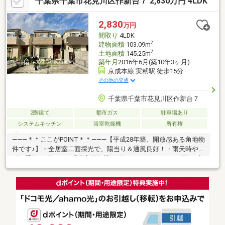
千葉県千葉市花見川区作新台７ 2,830万円 4LDK
１階には広々としたリビング１６帖 広縁付きの和室１０帖有駐
車場及びシャッター付バイク置場あり◎収納スペース充実◎
2,830
万円
間取り
4LDK
2
建物面積
103.09m
2
土地面積
145.25m
築年月
2016年6月(築10年3ヶ月)
京成本線 実籾駅 徒歩15分
その他の交通
千葉県千葉市花見川区作新台７
2階建て
都市ガス
駐車場あり
システムキッチン
浴室乾燥機
所有権
―――＊＊ここがPOINT＊＊―――【平成28年築、開放感ある角地物
件です♪】・全居室二面採光で、陽当り＆通風良好！・雨天時や花
粉の季節に嬉しい、『浴室乾燥機』付き！・キッチンは、統一感
のある『造作棚』付き！・キッチンと洗面室の出入りがスムーズ
で、家事ラク動線良好！・家族間コミュニケーション促進にも良
好な『リビングイン階段』仕様！・小学校まで『徒歩3分』、安心
して通学できますね！・実籾本郷公園、図書館、教育センターな
ど、子育て環境充実！◆人気エリアの閑静な住宅街！◆百聞は一
見にしかず。家族の安心拠点になる4LDK♪◆夜間早朝のご案内、