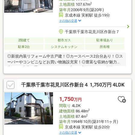
2
土地面積
107.67m
築年月
2006年9月(築20年)
京成本線 実籾駅 徒歩19分
その他の交通
千葉県千葉市花見川区作新台７
2階建て
都市ガス
駐車場あり
駐車2台
システムキッチン
所有権
◎新規内装リフォーム中古戸建！◎カースペース2台分あり！◎ス
ーパーやコンビニなどお買い物施設充実！◎豊富な収納が魅力！
◎LDKは家具を置いてもゆとりある広さ！家族団らんの時間をゆ
ったり過ごすことができますね！◎対面キッチンからはリビン
グ・ダイニングが見渡せるのでお子様の様子を見守りながら料理
千葉県千葉市花見川区作新台４ 1,750万円 4LDK
ができます。◎子育てしやすい住環境！◎家事動線に配慮した間
取りです！◎和室はくつろぎの空間を御提供いたします【リフォ
ーム内容】・洗面化粧台交換・トイレ交換・給湯機交換・フロア
1,750
万円
タイル、クロス交換・ハウスクリーニングなど
間取り
4LDK
2
建物面積
86.48m
2
土地面積
87.4m
築年月
1994年10月(築31年11ヶ月)
京成本線 実籾駅 徒歩20分
その他の交通