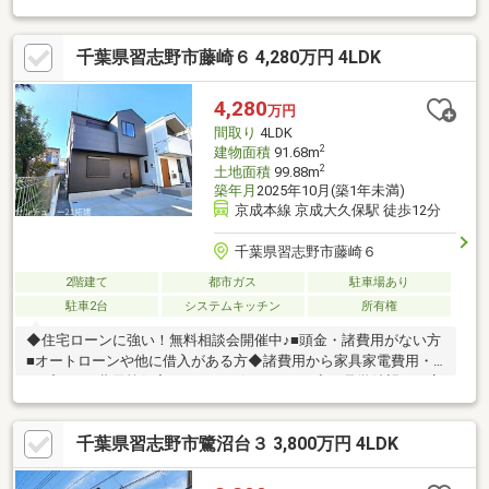
す。住んだことの無い場所で不動産をお探しなら、当社にお任せ
ください。地元を知り尽くしたスタッフがあなたのサポートを致
千葉県習志野市藤崎６ 4,280万円 4LDK
します。ぜひご検討ください。
4,280
万円
間取り
4LDK
2
建物面積
91.68m
2
土地面積
99.88m
築年月
2025年10月(築1年未満)
京成本線 京成大久保駅 徒歩12分
千葉県習志野市藤崎６
2階建て
都市ガス
駐車場あり
駐車2台
システムキッチン
所有権
◆住宅ローンに強い！無料相談会開催中♪■頭金・諸費用がない方
■オートローンや他に借入がある方◆諸費用から家具家電費用・
オプション費用等住宅ローンでお任せ下さい!◆ご見学希望のお客
様!ご自宅まで送迎、現地待ち合わせも可能です。お問い合わせは
「0120-890-021」迄お電話下さい!◆まずは資料が欲しいというお
千葉県習志野市鷺沼台３ 3,800万円 4LDK
客様は黄色のボタンの「資料請求する（無料)」をクリック！[お
支払いシュミレーション] 今のお家賃と比較して下さい♪※月々１
０８，６７５円～※借入額4400万円 金利0.875％ (市中銀行変動