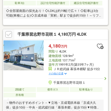
駐車3台
設計住宅性能評価付
建設住宅性能評価付
◇全部屋南面の採光あり！◇LDKは約19帖で広々！◇駐車は3台
可能(車種による)◇京成本線「実籾」駅まで徒歩約15分！～リフ
ォームはナカジツにおまかせ！～豊富な実績に基づき、リフォー
ムプランのご提案もいたします！安心の定額プランで、理想のお
住まいをかなえませんか？住宅ローンのご相談も承っておりま
千葉県習志野市花咲１ 4,180万円 4LDK
す！お気軽にお問合せくださいませ☆【周辺環境】・まいばすけ
っと実籾駅前店/徒歩約17分/約1300ｍ・セブンイレブン千葉長作
町店/徒歩約6分/約480ｍ・千葉長作郵便局/徒歩約10分/約740ｍ・
4,180
万円
長作保育所/徒歩約17分/約1300ｍ・長作下谷津公園/徒歩約3分/約
間取り
4LDK
190ｍ
2
建物面積
128.9m
2
土地面積
137.71m
築年月
1991年2月(築35年7ヶ月)
ＪＲ総武線 幕張本郷駅 徒歩15分
その他の交通
千葉県習志野市花咲１
2階建て
都市ガス
駐車場あり
所有権
－物件のおすすめポイント－▼立地・京成電鉄本線「京成大久
保」徒歩10分・中央・総武緩行線「幕張本郷」徒歩15分▼特徴・