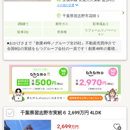
その他の交通
千葉県習志野市花咲１
2階建て
都市ガス
駐車場あり
リフォームリノベーシ
駐車2台
所有権
ョン
■おかげさまで『創業49年／グループ全25社』不動産売買仲介で
全国8位の実績をもつグループ会社の一員です！創業48年の蓄積
されたノウハウを基にご購入・ご売却・お買替え全てをサポート
致します！■独自のFP相談【未来カレンダー】住宅購入の資金計
画は未来を見据えて立てなければいけません。漠然とした不安や
悩みを『見える化』して幸せな未来へのスタートを切りましょ
う。■業界初の無料アフターサポート【TOHO HOUSE CLUB】
『住まい』のご購入はゴールではなくスタートです。お客様の
『住まい』と『暮らし』の安心と安全を守るサービスを全て無料
で提供してます。お気軽にお問合せ下さい！
千葉県習志野市実籾６ 2,699万円 4LDK
2,699
万円