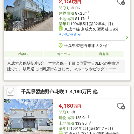
2,150
万円
件は住宅ローン減税が適用されます。詳
間取り
3LDK
2
建物面積
87.25m
2
土地面積
81.17m
築年月
1994年5月(築32年4ヶ月)
京成本線 京成大久保駅 徒歩8分
その他の交通
千葉県習志野市本大久保１
2階建て
都市ガス
所有権
京成大久保駅徒歩8分、本大久保一丁目に位置する3LDKの中古戸
建です。駅周辺には商店街をはじめ、マルエツやビッグ・エーな
どのスーパー、ドラッグストア、飲食店が揃い、毎日のお買い物
にも便利な住環境。日本大学生産工学部や東邦大学、済生会病院
のアクセスも良く、活気がありながら落ち着いた街並みが魅力で
千葉県習志野市花咲１ 4,180万円 他
す。物件は閑静な住宅街にあり、穏やかな住環境を実現。京成線
利用で船橋や上野方面へのアクセスも良好で、都内へ通勤・通学
される方にもおすすめです。利便性と住みやすさを兼ね備えた本
4,180
万円
大久保で、新しい暮らしを始めてみませんか。ぜひ現地で、街の
間取り
他
雰囲気と住み心地をご体感ください。
2
建物面積
128.9m
2
土地面積
138.85m
築年月
1991年2月(築35年7ヶ月)
京成本線 京成大久保駅 徒歩8分