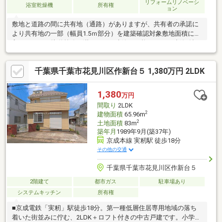
リフォームリノベーシ
浴室乾燥機
所有権
ョン
敷地と道路の間に共有地（通路）がありますが、共有者の承諾に
より共有地の一部（幅員1.5ｍ部分）を建築確認対象敷地面積に編
入することで接道義務を満たし、再建築が可能です。（建築確認
対象敷地面積は約23㎡）
千葉県千葉市花見川区作新台５ 1,380万円 2LDK
1,380
万円
間取り
2LDK
2
建物面積
65.96m
2
土地面積
83m
築年月
1989年9月(築37年)
京成本線 実籾駅 徒歩18分
その他の交通
千葉県千葉市花見川区作新台５
2階建て
都市ガス
駐車場あり
システムキッチン
所有権
■京成電鉄「実籾」駅徒歩18分。第一種低層住居専用地域の落ち
着いた街並みに佇む、2LDK＋ロフト付きの中古戸建です。小学