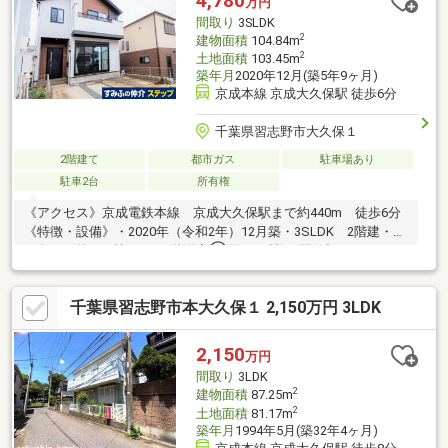
4,780
万円
井高2400mm
間取り
3SLDK
2
建物面積
104.84m
2
土地面積
103.45m
築年月
2020年12月(築5年9ヶ月)
京成本線 京成大久保駅 徒歩6分
千葉県習志野市大久保１
2階建て
都市ガス
駐車場あり
駐車2台
所有権
《アクセス》京成電鉄本線 京成大久保駅まで約440m 徒歩6分
《特徴・設備》・2020年（令和2年）12月築・3SLDK 2階建・南
西向き・約17.2帖LDK・2階洋室①(約12.2帖)は間仕切りをつける
と約7.2帖と約5.0帖に仕切ることができ、 4SLDKに変更も可能
でございます。(ただし、工事費用等は買主様負担です。)・ウォ
千葉県習志野市本大久保１ 2,150万円 3LDK
ークインクローゼット(約2.5帖)あり・全居室収納あり・1階に納戸
（約4.6帖）・床下収納・洗面脱衣室内に収納可能な可動棚・トイ
レ2か所（温水洗浄保温便座）・浴室に窓有り・駐車場並列駐車2
2,150
万円
台可能(車種による)
間取り
3LDK
2
建物面積
87.25m
2
土地面積
81.17m
築年月
1994年5月(築32年4ヶ月)