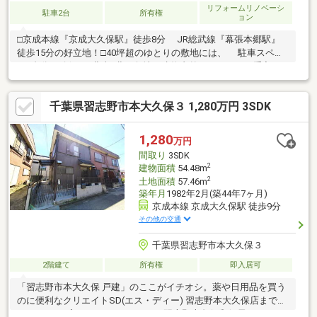
リフォームリノベーシ
駐車2台
所有権
ョン
□京成本線『京成大久保駅』徒歩8分 JR総武線『幕張本郷駅』
徒歩15分の好立地！□40坪超のゆとりの敷地には、 駐車スペー
ス2台分を確保！□北東×北西角地！建物内外もしっかりお手入れ
されています！【2021年1月※右側住戸】●LDK・1階2階廊下：フ
ロアタイル上張り●トイレ・洗面室：クロス、クッションフロア
千葉県習志野市本大久保３ 1,280万円 3SDK
張替【2022年1月※左側住戸】●1階2階廊下：床フロアタイル上張
り●トイレと洗面室：クロス、クッションフロア張替●2階和室：
フローリング敷きの洋室へ変更●ガス給湯器交換【2022年11月】●
1,280
万円
屋根・外壁塗装【2024年5月※右側住戸】●2階和室：フローリング
間取り
3SDK
敷きの洋室へ変更
2
建物面積
54.48m
2
土地面積
57.46m
築年月
1982年2月(築44年7ヶ月)
京成本線 京成大久保駅 徒歩9分
その他の交通
千葉県習志野市本大久保３
2階建て
所有権
即入居可
「習志野市本大久保 戸建」のここがイチオシ。薬や日用品を買う
のに便利なクリエイトSD(エス・ディー) 習志野本大久保店まで
442mです。家から294mのところに習志野大久保郵便局がありま