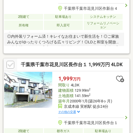
千葉県千葉市花見川区作新台４
2階建て
駐車場あり
システムキッチン
リフォームリノベーシ
所有権
即入居可
ョン
◎内外装リフォーム済！キレイなお住まいで新生活を！◎ご家族
みんながゆったりくつろげる広々リビング！◎LDと和室を開放し
て大空間リビング！◎広々と有効活用ができるロフトを完備！◎
全居室収納付！お部屋もスッキリ片付きます！◎2面バルコニー！
陽当り・通風良好です！◎雨の日の乗り降りがしやすく、車の劣
千葉県千葉市花見川区長作台１ 1,999万円 4LDK
化も防ぐカーポート！【リフォーム内容】・システムキッチン交
換・ユニットバス交換・洗面化粧台交換・トイレ交換・給湯機交
換・フローリング、クロス交換・外壁、屋根塗装・ハウスクリー
1,999
万円
ニングなど
間取り
4LDK
2
建物面積
129.99m
2
土地面積
141.59m
築年月
2000年1月(築26年8ヶ月)
京成本線 実籾駅 徒歩24分
その他の交通
千葉県千葉市花見川区長作台１
2階建て
都市ガス
駐車場あり