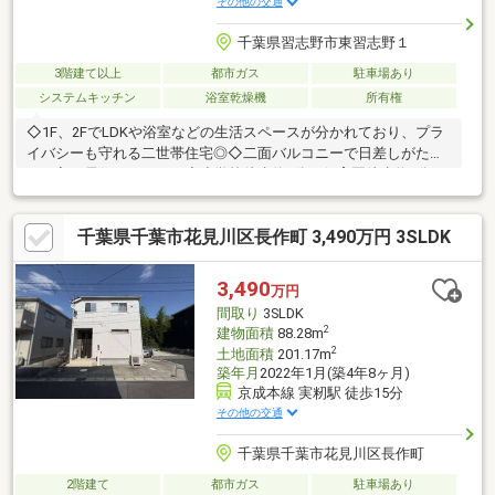
その他の交通
千葉県習志野市東習志野１
3階建て以上
都市ガス
駐車場あり
システムキッチン
浴室乾燥機
所有権
◇1F、2FでLDKや浴室などの生活スペースが分かれており、プラ
イバシーも守れる二世帯住宅◎◇二面バルコニーで日差しがたっ
ぷり入る居住スペース！◇小学校徒歩約4分、保育園徒歩約7分と
小さなお子様がいるご家族も安心の住環境♪◇駐車スペースには
カーポート付で愛車を雨から守ります◇イオンタウンまで徒歩10
千葉県千葉市花見川区長作町 3,490万円 3SLDK
分圏内！◆2024年4月 ガスコンロ交換◆2026年6月 給湯器交換
○マルエツ船橋三山店 約500m／徒歩約7分〇セブンイレブン東
習志野店 約350m／徒歩約5分〇アイセイ薬局アイセイハート薬
3,490
万円
局 船橋三山店 約400m／徒歩約5分〇三山つくし保育園 約
間取り
3SLDK
550m／徒歩約7分
2
建物面積
88.28m
2
土地面積
201.17m
築年月
2022年1月(築4年8ヶ月)
京成本線 実籾駅 徒歩15分
その他の交通
千葉県千葉市花見川区長作町
2階建て
都市ガス
駐車場あり