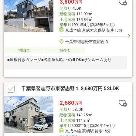
3,800
万円
金利 1.9％優遇 保証料前払いの場合) お借入年数40年 頭金0円
間取り
4LDK
諸費用別
2
建物面積
111.93m
2
土地面積
135.84m
築年月
1991年4月(築35年5ヶ月)
京成本線 京成大久保駅 徒歩13分
千葉県習志野市鷺沼台３
2階建て
所有権
■屋根付きガレージ■各部屋6J以上の4LDK■サンルームあり
千葉県習志野市東習志野１ 2,680万円 5SLDK
2,680
万円
間取り
5SLDK
2
建物面積
143.25m
2
土地面積
111.3m
築年月
2000年5月(築26年4ヶ月)
京成本線 実籾駅 徒歩15分