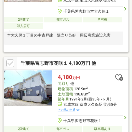
京成本線 京成大久保駅 徒歩8分
千葉県習志野市本大久保１
2階建て
都市ガス
所有権
即入居可
本大久保１丁目の中古戸建 陽当り良好 周辺商業施設充実
千葉県習志野市花咲１ 4,180万円 他
4,180
万円
間取り
他
2
建物面積
128.9m
2
土地面積
138.85m
築年月
1991年2月(築35年7ヶ月)
京成本線 京成大久保駅 徒歩8分
その他の交通
千葉県習志野市花咲１
2階建て
都市ガス
駐車場あり