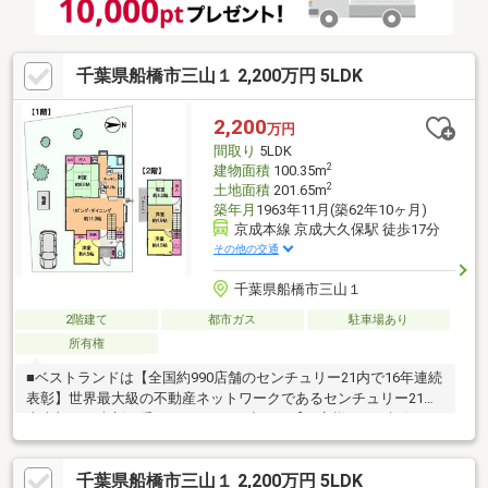
ローンのご相談もお気軽に！
千葉県船橋市三山１ 2,200万円 5LDK
2,200
万円
間取り
5LDK
2
建物面積
100.35m
2
土地面積
201.65m
築年月
1963年11月(築62年10ヶ月)
京成本線 京成大久保駅 徒歩17分
その他の交通
千葉県船橋市三山１
2階建て
都市ガス
駐車場あり
所有権
■ベストランドは【全国約990店舗のセンチュリー21内で16年連続
表彰】世界最大級の不動産ネットワークであるセンチュリー21日
本本部より表彰を受けております■中でも【お客様からの評価が
高かった全国10店舗に認定】全国約990店舗を数えるセンチュリ
ー21のなかでも、ご成約者様からの評価が高かった全国10店舗に
千葉県船橋市三山１ 2,200万円 5LDK
のみ贈られる賞を2年連続受賞。住まい探しはぜひ弊社で■弊社は