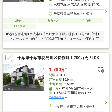
京成本線 京成大久保駅 徒歩10分
千葉県習志野市本大久保４
2階建て
都市ガス
所有権
即入居可
■閑静な住宅地■京成本線「京成大久保駅」徒歩１０分の好立地■
リフォームで自由自在に空間設計可能■リフォームのご案内も可
能！■即引渡し可能
千葉県千葉市花見川区長作町 1,700万円 3LDK
1,700
万円
間取り
3LDK
2
建物面積
86.94m
2
土地面積
92.51m
築年月
2001年5月(築25年4ヶ月)
京成本線 実籾駅 徒歩11分
その他の交通
千葉県千葉市花見川区長作町