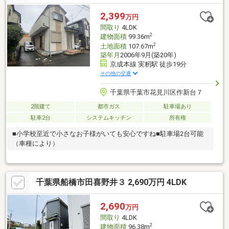
ム・玄関鍵交換・床フローリング重ね張り・クッションフロア張
替・クロス張替え・照明器具交換・水回り交換(ユニットバス、キ
2,399
万円
ッチン、トイレ、洗面台)・火災報知機設置
間取り
4LDK
2
建物面積
99.36m
2
土地面積
107.67m
築年月
2006年9月(築20年)
京成本線 実籾駅 徒歩19分
その他の交通
千葉県千葉市花見川区作新台７
2階建て
都市ガス
駐車場あり
駐車2台
システムキッチン
所有権
■小学校至近で小さなお子様がいても安心ですね■駐車場2台可能
（車種により）
千葉県船橋市田喜野井３ 2,690万円 4LDK
2,690
万円
間取り
4LDK
2
建物面積
96.38m