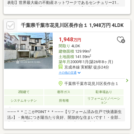
表彰】世界最大級の不動産ネットワークであるセンチュリー21日
本本部より表彰を受けております■中でも【お客様からの評価が
高かった全国10店舗に認定】全国約990店舗を数えるセンチュリ
ー21のなかでも、ご成約者様からの評価が高かった全国10店舗に
千葉県千葉市花見川区長作台１ 1,948万円 4LDK
のみ贈られる賞を2年連続受賞。住まい探しはぜひ弊社で■弊社は
【住宅ローンに自信あり】弊社は住宅ローン融資承認取得実績多
数住宅ローンの仕組みから、お客様それぞれのご事情に合った組
1,948
万円
み方まで分かりやすくご説明いたします相談だけでも大歓迎！ど
間取り
4LDK
んなことでも、お気軽にお問合せ下さい。
2
建物面積
129.99m
2
土地面積
141.59m
築年月
2000年1月(築26年8ヶ月)
京成本線 実籾駅 徒歩24分
その他の交通
千葉県千葉市花見川区長作台１
2階建て
都市ガス
駐車場あり
リフォームリノベーシ
システムキッチン
所有権
ョン
―――＊＊ここがPOINT＊＊―――【リフォーム済み住戸で快適新生
活♪】・角地につき陽当たり良好、開放的な住まいです！・全部屋
窓付き、通風良好！・ゴロンと一息、安らぎの和室もありま
す！・和室には、床の間＆押入れも備わっています！・全居室収