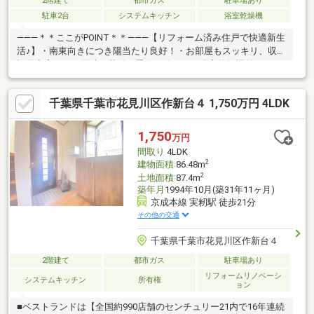
2階建て
都市ガス
駐車場あり
駐車2台
システムキッチン
浴室乾燥機
―――＊＊ここがPOINT＊＊―――【リフォーム済み住戸で快適新生
活♪】・南東向きにつき陽当たり良好！・お部屋もスッキリ、収納
設備充実！・雨天時や花粉の季節に嬉しい、浴室乾燥機付き！・
広々バルコニーで洗濯物もたっぷり干せますね！・ゴロンと一
息、安らぎの和室もあります！・カースペース2台分あります！・
千葉県千葉市花見川区作新台４ 1,750万円 4LDK
スーパーやコンビニ、ドラックストアは徒歩10分圏内！※本日ご
案内可能です！是非、この機会にお気軽にお越し下さい♪◆人気
エリアの閑静な住宅街！◆百聞は一見にしかず。家族の安心拠点
1,750
万円
になる4LDK♪◆早朝や夜間のご案内にも対応致します！◆住宅ロ
間取り
4LDK
ーンのご相談もお気軽に♪
2
建物面積
86.48m
2
土地面積
87.4m
築年月
1994年10月(築31年11ヶ月)
京成本線 実籾駅 徒歩21分
その他の交通
千葉県千葉市花見川区作新台４
2階建て
都市ガス
駐車場あり
リフォームリノベーシ
システムキッチン
所有権
ョン
■ベストランドは【全国約990店舗のセンチュリー21内で16年連続