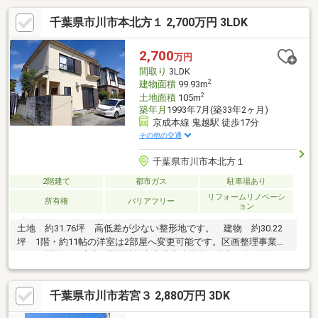
について～構造だけでなく、外壁・内壁・屋根にも鉄を使った、
千葉県市川市本北方１ 2,700万円 3LDK
魅力あふれるスチールハウスです。ギャラリーとしての利用およ
び、室内にはキッチン・浴室も完備しており、住宅または、別荘
として使用することもご検討いただけるつくりとなっておりま
2,700
万円
す。
間取り
3LDK
2
建物面積
99.93m
2
土地面積
105m
築年月
1993年7月(築33年2ヶ月)
京成本線 鬼越駅 徒歩17分
その他の交通
千葉県市川市本北方１
2階建て
都市ガス
駐車場あり
リフォームリノベーシ
所有権
バリアフリー
ョン
土地 約31.76坪 高低差が少ない整形地です。 建物 約30.22
坪 1階・約11帖の洋室は2部屋へ変更可能です。区画整理事業が
された閑静な住宅街□周辺情報市立北方小学校…徒歩９分（約
700m）市立下貝塚中学校……徒歩23分（約1800ｍ）アイリス幼稚
園………徒歩８分（約590ｍ）ワイズマート北方店…徒歩10分（約
千葉県市川市若宮３ 2,880万円 3DK
780ｍ）マルエツ東菅野店…徒歩11分（約850ｍ）ファミリーマー
ト 市川北方二丁目店…徒歩10分（約780ｍ）くすりの福太郎市川