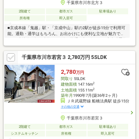
千葉県市川市北方３
2階建て
都市ガス
駐車場あり
所有権
即入居可
■京成本線「鬼越」駅・「京成中山」駅の2駅が徒歩15分で利用可
能。通勤・通学はもちろん、お出かけにも便利な立地が魅力で
す。■土地約24坪・建物3DKの使い勝手の良い住まい。室内残置物
撤去済み・クリーニング済みのため、リフォームを検討しながら
理想の住空間づくりを楽しめます。■市川第四中学校まで徒歩4
千葉県市川市若宮３ 2,780万円 5SLDK
分、市川市役所まで徒歩4分、中山病院まで徒歩6分、ファミリー
マート徒歩5分、ワイズマート徒歩8分と、教育・生活・買物施設
が身近に揃う便利な住環境です。■マイホームとしてはもちろ
2,780
万円
ん、収益物件や資産運用としてもご検討いただける一邸。利便性
間取り
5SLDK
と将来性を兼ね備えた、市川市北方エリアのおすすめ物件です。
2
建物面積
147.16m
2
土地面積
155.11m
築年月
1990年7月(築36年2ヶ月)
ＪＲ武蔵野線 船橋法典駅 徒歩15分
その他の交通
千葉県市川市若宮３
2階建て
都市ガス
駐車場あり
システムキッチン
所有権
即入居可