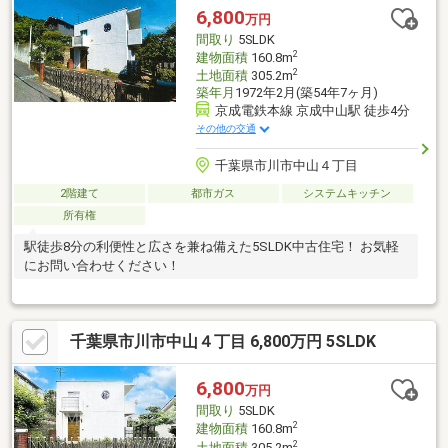
6,800
万円
間取り
5SLDK
2
建物面積
160.8m
2
土地面積
305.2m
築年月
1972年2月(築54年7ヶ月)
京成電鉄本線 京成中山駅 徒歩4分
その他の交通
千葉県市川市中山４丁目
2階建て
都市ガス
システムキッチン
所有権
駅徒歩8分の利便性と広さを兼ね備えた5SLDK中古住宅！ お気軽
にお問い合わせください！
千葉県市川市中山４丁目 6,800万円 5SLDK
6,800
万円
間取り
5SLDK
2
建物面積
160.8m
2
土地面積
305.2m