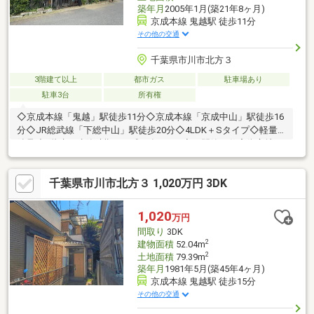
築年月
2005年1月(築21年8ヶ月)
京成本線 鬼越駅 徒歩11分
その他の交通
千葉県市川市北方３
3階建て以上
都市ガス
駐車場あり
駐車3台
所有権
◇京成本線「鬼越」駅徒歩11分◇京成本線「京成中山」駅徒歩16
分◇JR総武線「下総中山」駅徒歩20分◇4LDK＋Sタイプ◇軽量
鉄骨造3階建 建築時期：平成17年1月頃◇～閑静な住宅街立地の
戸建～◇カースペースあり（複数台駐車可能）《周辺施設》ファ
ミリーマート市川北方二丁目店・・約80m(徒歩1分)ワイズマート
千葉県市川市北方３ 1,020万円 3DK
北方店・・約430mm(徒歩6分)アイリス幼稚園・・約430m(徒歩6
分)市川市立北方保育園・・約1060m(徒歩14分)市川市立中山小学
校・・約280m(徒歩4分)市川市立第四中学校・・約460m(徒歩6
1,020
万円
分)■土地面積に傾斜地部分約176.98m2含む
間取り
3DK
2
建物面積
52.04m
2
土地面積
79.39m
築年月
1981年5月(築45年4ヶ月)
京成本線 鬼越駅 徒歩15分
その他の交通