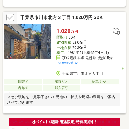
【中山法華経寺の参道から程近い、緑豊かな住宅街】◆春には
「桜のトンネル」が頭上を覆い、秋には風情ある紅葉が石畳に影
を落とす。初夏のみずみずしい新緑の季節はただ歩いているだけ
千葉県市川市北方３丁目 1,020万円 3DK
でも癒されるような心地よさがあります。【3駅2路線利用可能】
◆駅徒歩4分の好立地◆JR総武線「下総中山駅」徒歩8分【暮らし
やすさを実感できる環境】◆中山小学校徒歩6分◆第四中学校徒
1,020
万円
歩10分◆スーパー徒歩8分◆コンビニ徒歩6分◆中山病院徒歩7分
間取り
3DK
2
建物面積
52.04m
2
土地面積
79.39m
築年月
1981年5月(築45年4ヶ月)
京成電鉄本線 鬼越駅 徒歩15分
その他の交通
千葉県市川市北方３丁目
2階建て
都市ガス
駐車場あり
所有権
即入居可
＜ぜひ現地をご見学下さい＞現地のご状況や周辺の環境をご案内
させて頂きます