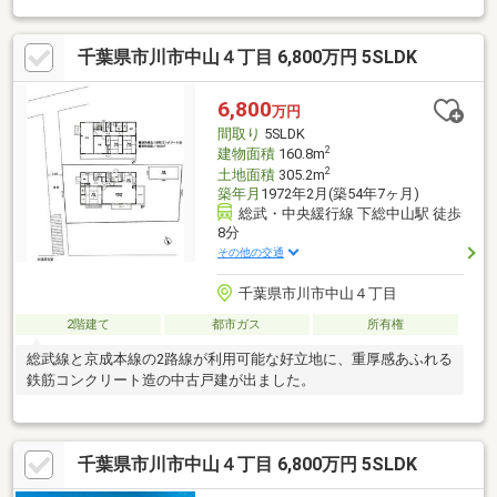
千葉県市川市中山４丁目 6,800万円 5SLDK
6,800
万円
間取り
5SLDK
2
建物面積
160.8m
2
土地面積
305.2m
築年月
1972年2月(築54年7ヶ月)
総武・中央緩行線 下総中山駅 徒歩
8分
その他の交通
千葉県市川市中山４丁目
2階建て
都市ガス
所有権
総武線と京成本線の2路線が利用可能な好立地に、重厚感あふれる
鉄筋コンクリート造の中古戸建が出ました。
千葉県市川市中山４丁目 6,800万円 5SLDK