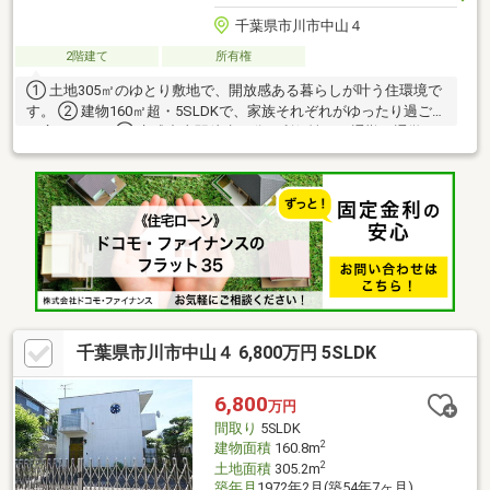
千葉県市川市中山４
2階建て
所有権
① 土地305㎡のゆとり敷地で、開放感ある暮らしが叶う住環境で
す。 ② 建物160㎡超・5SLDKで、家族それぞれがゆったり過ごせ
る広さです。 ③ 京成中山駅徒歩４分の利便性で、通勤・通学も
スムーズです。 ④ 法華経寺や表参道が近く、落ち着いた雰囲気
と風情を感じられます。 ⑤ 庭の6.6帖物置が便利で、アウトドア
用品や大型アイテムの収納に最適です。
千葉県市川市中山４ 6,800万円 5SLDK
6,800
万円
間取り
5SLDK
2
建物面積
160.8m
2
土地面積
305.2m
築年月
1972年2月(築54年7ヶ月)