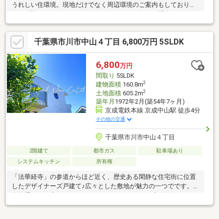
うれしい住環境。現地だけでなく周辺環境のご案内もしておりま
す。送迎サービスも行っておりますのでお気軽にお問合せ下さ
い。
千葉県市川市中山４丁目 6,800万円 5SLDK
6,800
万円
間取り
5SLDK
2
建物面積
160.8m
2
土地面積
605.2m
築年月
1972年2月(築54年7ヶ月)
京成電鉄本線 京成中山駅 徒歩4分
その他の交通
千葉県市川市中山４丁目
2階建て
都市ガス
駐車場あり
システムキッチン
所有権
「法華経寺」の参道からほど近く、歴史ある閑静な住宅街に位置
したデザイナーズ戸建て♪広々とした敷地が魅力の一つでです。建
物裏手にはお庭とガレージがございます。ぜひ一度ご覧くださ
い。