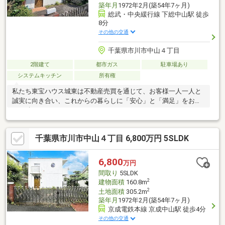
築年月
1972年2月(築54年7ヶ月)
総武・中央緩行線 下総中山駅 徒歩
8分
その他の交通
千葉県市川市中山４丁目
2階建て
都市ガス
駐車場あり
システムキッチン
所有権
私たち東宝ハウス城東は不動産売買を通じて、お客様一人一人と
誠実に向き合い、これからの暮らしに「安心」と「満足」をお届
けし続けていきます。
千葉県市川市中山４丁目 6,800万円 5SLDK
6,800
万円
間取り
5SLDK
2
建物面積
160.8m
2
土地面積
305.2m
築年月
1972年2月(築54年7ヶ月)
京成電鉄本線 京成中山駅 徒歩4分
その他の交通