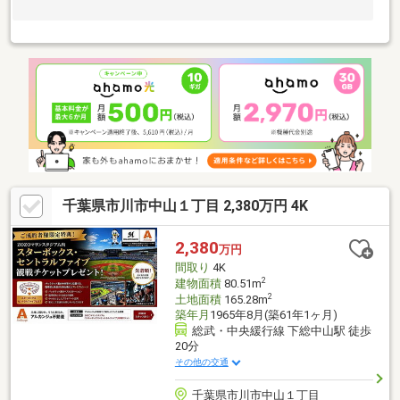
千葉県市川市中山１丁目 2,380万円 4K
2,380
万円
間取り
4K
2
建物面積
80.51m
2
土地面積
165.28m
築年月
1965年8月(築61年1ヶ月)
総武・中央緩行線 下総中山駅 徒歩
20分
その他の交通
千葉県市川市中山１丁目