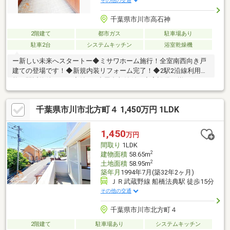
その他の交通
千葉県市川市高石神
2階建て
都市ガス
駐車場あり
駐車2台
システムキッチン
浴室乾燥機
ー新しい未来へスタートー◆ミサワホーム施行！全室南西向き戸
建ての登場です！◆新規内装リフォーム完了！◆2駅2沿線利用可
能な駅近物件です！◆納戸+小屋裏収納付！充実設備が揃いま
す！◆お買い物やショッピングが楽しいエリアです！本日ご見学
可能です！ご見学予約は【 ０４７－３２３－６５２２ 】もち
千葉県市川市北方町４ 1,450万円 1LDK
ろん資料請求のみでも大歓迎です！下記オレンジ色【資料請求す
る(無料)】をクリック！ご請求ください♪【スタートホーム株式会
社】提携銀行変動金利の場合 金利 年0.73％ 借入期間最長４
1,450
万円
０年もございます。お問い合わせは【 ０４７－３２３－６５２
間取り
1LDK
２ 】までお気軽にご連絡ください♪
2
建物面積
58.65m
2
土地面積
58.95m
築年月
1994年7月(築32年2ヶ月)
ＪＲ武蔵野線 船橋法典駅 徒歩15分
その他の交通
千葉県市川市北方町４
2階建て
駐車場あり
システムキッチン