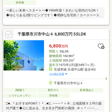
所有権
ー新しい未来へスタートー◆1994年築！きれいな室内の1LDK！
◆ゆとりある2階リビングです！◆閑静な住宅街！カースペース
あり！◆JR武蔵野線「船橋法典駅」徒歩15分！◆対面キッチン！
追い炊き機能！エアコン付！本日ご見学可能です！ご見学予約は
【 ０４７－３２３－６５２２ 】もちろん資料請求のみでも大
千葉県市川市中山４ 6,800万円 5SLDK
歓迎です！下記オレンジ色【資料請求する(無料)】をクリック！
ご請求ください♪【スタートホーム株式会社】提携銀行変動金利の
場合 金利 年0.73％ 借入期間最長４０年もございます。お問
6,800
万円
い合わせは【 ０４７－３２３－６５２２ 】までお気軽にご連
間取り
5SLDK
絡ください♪
2
建物面積
160.8m
2
土地面積
305.2m
築年月
1972年2月(築54年7ヶ月)
京成本線 京成中山駅 徒歩4分
その他の交通
千葉県市川市中山４
2階建て
都市ガス
駐車場あり
システムキッチン
所有権
□■…＊おすすめPOINT！＊…■□…―――＊＋☆…土地面積９２坪の庭
付戸建て◆心に染みる、古き良き門前町の風情…☆＋＊―――…