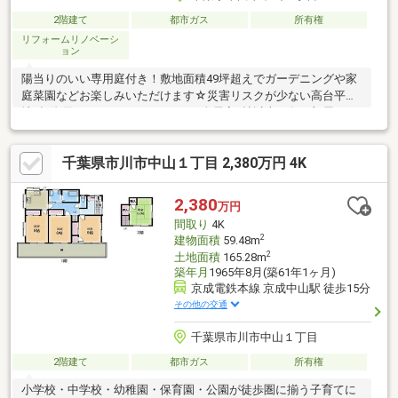
2階建て
都市ガス
所有権
リフォームリノベーシ
ョン
陽当りのいい専用庭付き！敷地面積49坪超えでガーデニングや家
庭菜園などお楽しみいただけます☆災害リスクが少ない高台平坦
地♪投資用としてもおすすめです。全居室6帖以上、各お部屋には
収納スペース付きです！
千葉県市川市中山１丁目 2,380万円 4K
2,380
万円
間取り
4K
2
建物面積
59.48m
2
土地面積
165.28m
築年月
1965年8月(築61年1ヶ月)
京成電鉄本線 京成中山駅 徒歩15分
その他の交通
千葉県市川市中山１丁目
2階建て
都市ガス
所有権
小学校・中学校・幼稚園・保育園・公園が徒歩圏に揃う子育てに