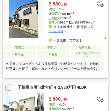
北方店…徒歩12分（約890ｍ）市川本北方郵便局…徒歩５分（約
2,880
万円
350ｍ）「本北方一丁目」バス停…徒歩１分（約50ｍ）
間取り
3DK
2
建物面積
88.18m
2
土地面積
104m
築年月
1990年12月(築35年9ヶ月)
京成本線 東中山駅 徒歩17分
その他の交通
千葉県市川市若宮３
2階建て
都市ガス
駐車場あり
リフォームリノベーシ
駐車2台
所有権
ョン
各居室にクローゼットあり収納豊富でお部屋がスッキリ！敷地内
駐車２台可能で、家族・友人・会社のカースペースを確保小学
校・保育園・公園が徒歩圏内で子育て世代の方も安心です！フル
リフォーム済みのお部屋で、陽当たりや室内空間のゆとりを体感
ファミリーに必要なクローゼット等収納豊富でお部屋がスッキ
千葉県市川市北方町４ 2,880万円 4LDK
リ！敷地内駐車２台可能で、家族・友人・会社のカースペースを
確保小学校・保育園・公園が徒歩圏内で子育て世代の方も安心で
す！
2,880
万円
間取り
4LDK
2
建物面積
94.39m