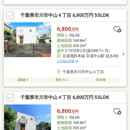
ぐにご案内が可能です。
千葉県市川市中山４丁目 6,800万円 5SLDK
6,800
万円
間取り
5SLDK
2
建物面積
160.8m
2
土地面積
305.2m
築年月
1972年2月(築54年7ヶ月)
京成電鉄本線 京成中山駅 徒歩4分
その他の交通
千葉県市川市中山４丁目
2階建て
都市ガス
所有権
千葉県市川市中山４丁目 6,800万円 5SLDK
6,800
万円
間取り
5SLDK
2
建物面積
160.8m
2
土地面積
305.2m