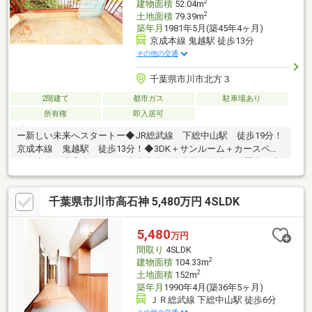
2
建物面積
52.04m
2
土地面積
79.39m
築年月
1981年5月(築45年4ヶ月)
京成本線 鬼越駅 徒歩13分
その他の交通
千葉県市川市北方３
2階建て
都市ガス
駐車場あり
所有権
即入居可
ー新しい未来へスタートー◆JR総武線 下総中山駅 徒歩19分！
京成本線 鬼越駅 徒歩13分！◆3DK＋サンルーム＋カースペー
ス１台分！◆高台エリア！◆小学校・中学校 徒歩５分圏内！◆
スーパー 徒歩８分！◆陽当り・通風良好！本日ご見学可能で
す！ご見学予約は【 ０４７－３２３－６５２２ 】もちろん資
千葉県市川市高石神 5,480万円 4SLDK
料請求のみでも大歓迎です！下記オレンジ色【資料請求する(無
料)】をクリック！ご請求ください♪【スタートホーム株式会社】
提携銀行変動金利の場合 金利 年0.73％ 借入期間最長４０年
5,480
万円
もございます。お問い合わせは【 ０４７－３２３－６５２
間取り
4SLDK
２ 】までお気軽にご連絡ください♪
2
建物面積
104.33m
2
土地面積
152m
築年月
1990年4月(築36年5ヶ月)
ＪＲ総武線 下総中山駅 徒歩6分