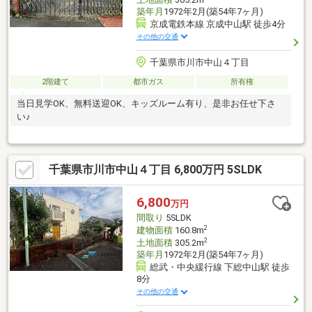
築年月
1972年2月(築54年7ヶ月)
京成電鉄本線 京成中山駅 徒歩4分
その他の交通
千葉県市川市中山４丁目
2階建て
都市ガス
所有権
当日見学OK、無料送迎OK、キッズルーム有り、是非お任せ下さ
い♪
千葉県市川市中山４丁目 6,800万円 5SLDK
6,800
万円
間取り
5SLDK
2
建物面積
160.8m
2
土地面積
305.2m
築年月
1972年2月(築54年7ヶ月)
総武・中央緩行線 下総中山駅 徒歩
8分
その他の交通