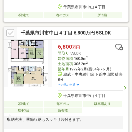
千葉県市川市中山４丁目
2階建て
都市ガス
所有権
千葉県市川市中山４丁目 6,800万円 5SLDK
6,800
万円
間取り
5SLDK
2
建物面積
160.8m
2
土地面積
305.2m
築年月
1972年2月(築54年7ヶ月)
総武・中央緩行線 下総中山駅 徒歩
8分
その他の交通
千葉県市川市中山４丁目
2階建て
都市ガス
駐車場あり
駐車2台
所有権
収納充実、季節収納もスッキリ片付きます。