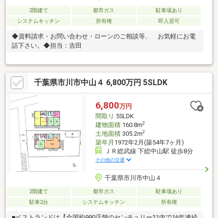
2階建て
都市ガス
駐車場あり
システムキッチン
所有権
即入居可
◆資料請求・お問い合わせ・ローンのご相談等、 お気軽にお電
話下さい。◆担当：吉田
千葉県市川市中山４ 6,800万円 5SLDK
6,800
万円
間取り
5SLDK
2
建物面積
160.8m
2
土地面積
305.2m
築年月
1972年2月(築54年7ヶ月)
ＪＲ総武線 下総中山駅 徒歩8分
その他の交通
千葉県市川市中山４
2階建て
都市ガス
駐車場あり
駐車2台
システムキッチン
所有権
■ベストランドは【全国約990店舗のセンチュリー21内で16年連続