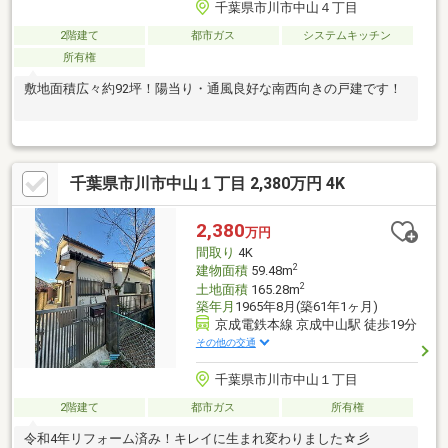
千葉県市川市中山４丁目
2階建て
都市ガス
システムキッチン
所有権
敷地面積広々約92坪！陽当り・通風良好な南西向きの戸建です！
千葉県市川市中山１丁目 2,380万円 4K
2,380
万円
間取り
4K
2
建物面積
59.48m
2
土地面積
165.28m
築年月
1965年8月(築61年1ヶ月)
京成電鉄本線 京成中山駅 徒歩19分
その他の交通
千葉県市川市中山１丁目
2階建て
都市ガス
所有権
令和4年リフォーム済み！キレイに生まれ変わりました☆彡