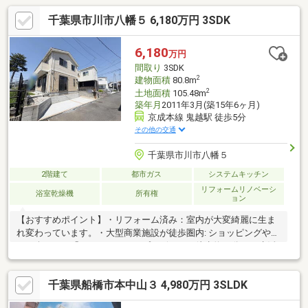
千葉県市川市八幡５ 6,180万円 3SDK
6,180
万円
間取り
3SDK
2
建物面積
80.8m
2
土地面積
105.48m
築年月
2011年3月(築15年6ヶ月)
京成本線 鬼越駅 徒歩5分
その他の交通
千葉県市川市八幡５
2階建て
都市ガス
システムキッチン
リフォームリノベーシ
浴室乾燥機
所有権
ョン
【おすすめポイント】・リフォーム済み：室内が大変綺麗に生ま
れ変わっています。・大型商業施設が徒歩圏内: ショッピングや映
画が楽しめる「ニッケコルトンプラザ」まで徒歩約10分と、生活
利便性が高い環境です。。大容量のWIC: 季節の衣類や大きな荷物
もすっきりと収納できるスペースを完備・便利な室内物干し: 天候
千葉県船橋市本中山３ 4,980万円 3SLDK
や時間を気にせず洗濯物を干せる室内物干し（ホスクリーン）が
完備・防犯カメラ設置済み: セキュリティ面に配慮されており、大