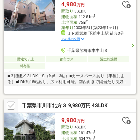
切なご家族の安全を見守ります。・子育て環境に恵まれた立地: ぽ
4,980
万円
っかぽっかにっけ保育園（徒歩約3分）、冨喜島小学校（徒歩約7
間取り
3SLDK
分）と、お子様の通園・通学にも安心の距離
2
建物面積
112.81m
2
土地面積
75m
築年月
2003年8月(築23年1ヶ月)
ＪＲ総武線 下総中山駅 徒歩3分
その他の交通
千葉県船橋市本中山３
3階建て以上
都市ガス
浴室乾燥機
所有権
■３階建／３LDK＋S（約6．3帖）■カースペースあり（車種によ
る）■LDK約18帖あり、広々利用可能。南西向きで陽当たり良好■
各洋室は約５帖以上＋クローゼット付■水回りの動線がまとまっ
ており、お掃除等が便利です。●小栗原小学校：徒歩３分（約１
８０ｍ）●葛飾中学校：徒歩２7分（約2，15０ｍ）●ファミリー
千葉県市川市北方３ 9,980万円 4SLDK
マ：徒歩2分(１２０m)●SEIYU：徒歩3分（約２４０ｍ）●ミレニテ
ィ中山：徒歩４分（約２８０ｍ）
9,980
万円
間取り
4SLDK
2
建物面積
261.47m
2
土地面積
504.77m