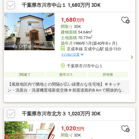
千葉県市川市中山１ 1,680万円 3DK
◆歳を重ねてもずっと安心して暮らせる場所がいい！◆購入はし
たいけど、手続きとか税金とか色々心配。期待も大きい反面、悩
みや不安も多いと思います。不動産売買専門店でお客様と一緒に
1,680
万円
悩んできた数が多い私達だから解決出来る問題があります。
間取り
3DK
2
建物面積
54.64m
2
土地面積
70.77m
築年月
1986年1月(築40年8ヶ月)
京成本線 京成中山駅 徒歩13分
その他の交通
千葉県市川市中山１
2階建て
都市ガス
所有権
【風致地区内で隣地との間隔が広い緑豊かな住宅地】☆キッチ
ン・洗面台・洗濯機置場新規交換☆前面道路約8.4ｍで開放的な立
地☆全居室収納あり☆第四中学校まで徒歩1分、中山小学校まで
約5分◆◇弊社は市川市を中心とした地域密着店です◇◆取引実
績と業界経験豊富なスタッフが、プロ目線でお客様一人ひとりに
千葉県市川市北方３ 1,020万円 3DK
最適な住まいのご提案をお約束します。ご内見予約はフリーダイ
ヤル０１２０－０４７－１６６までお電話を頂ければスムーズに
ご案内が可能です。
1,020
万円
間取り
3DK