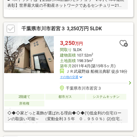
表彰】世界最大級の不動産ネットワークであるセンチュリー21日
本本部より表彰を受けております■中でも【お客様からの評価が
高かった全国10店舗に認定】全国約990店舗を数えるセンチュリ
ー21のなかでも、ご成約者様からの評価が高かった全国10店舗に
千葉県市川市若宮３ 3,250万円 5LDK
のみ贈られる賞を2年連続受賞。住まい探しはぜひ弊社で■弊社は
【住宅ローンに自信あり】弊社は住宅ローン融資承認取得実績多
数住宅ローンの仕組みから、お客様それぞれのご事情に合った組
3,250
万円
み方まで分かりやすくご説明いたします相談だけでも大歓迎！ど
間取り
5LDK
んなことでも、お気軽にお問合せ下さい
2
建物面積
107.52m
2
土地面積
198.35m
築年月
2011年4月(築15年5ヶ月)
ＪＲ武蔵野線 船橋法典駅 徒歩18分
その他の交通
千葉県市川市若宮３
2階建て
都市ガス
システムキッチン
所有権
◇◆◇家どっと葛飾が選ばれる理由◆◇◆(1)低金利の住宅ロー
ンの取扱い可能～ （変動金利３５年 ０．９５０％）(2)住宅ロ
ーンの知識が豊富でローンに強い～(3)ライフプランナーとの打合
せが出来る～（無料）～【今のお客様のご状況をお聞かせくださ
い】～◆毎月支払う住居費って自分達はいくらなら大丈夫かな。