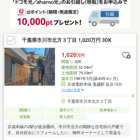
千葉県市川市北方３丁目 1,020万円 3DK
1,020
万円
間取り
3DK
2
建物面積
52.04m
2
土地面積
79.39m
築年月
1981年5月(築45年4ヶ月)
京成電鉄本線 鬼越駅 徒歩15分
その他の交通
千葉県市川市北方３丁目
2階建て
都市ガス
駐車場あり
所有権
即入居可
京成本線の2駅が徒歩圏内、市川市北方の閑静な住宅街の戸建で
す。自分好みにリフォームしたい、物件オーナーとして収益を見
込みたい、という方におすすめの物件です。室内は空家のためす