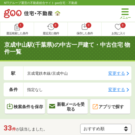
NTTグループ運営の不動産総合サイト goo住宅・不動産
1
0
0
0
最近検索した条件
最近見た物件
保存した条件
お気に入り
京成中山駅(千葉県)の中古一戸建て・中古住宅 物
件一覧
駅
変更する
京成電鉄本線/京成中山
条件
変更する
指定なし
新着メールを受
検索条件を保存
アプリで探す
取る
33
件
が該当しました。