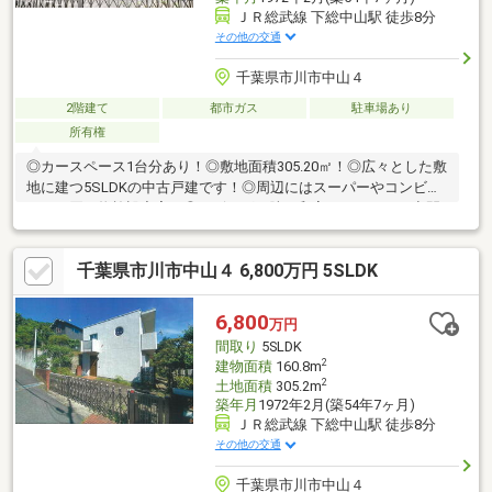
ＪＲ総武線 下総中山駅 徒歩8分
その他の交通
千葉県市川市中山４
2階建て
都市ガス
駐車場あり
所有権
◎カースペース1台分あり！◎敷地面積305.20㎡！◎広々とした敷
地に建つ5SLDKの中古戸建です！◎周辺にはスーパーやコンビニ
などお買い物施設充実！◎リビングの脇の和室はくつろぎの空間
を御提供いたします。◎広めの納戸付！季節物の収納や趣味のお
部屋など、用途いろいろです！◎お庭がありお子様も安心して遊
千葉県市川市中山４ 6,800万円 5SLDK
べます！◎LDKは家具を置いてもゆとりある広さ！家族団らんの
時間をゆったり過ごすことができますね！
6,800
万円
間取り
5SLDK
2
建物面積
160.8m
2
土地面積
305.2m
築年月
1972年2月(築54年7ヶ月)
ＪＲ総武線 下総中山駅 徒歩8分
その他の交通
千葉県市川市中山４