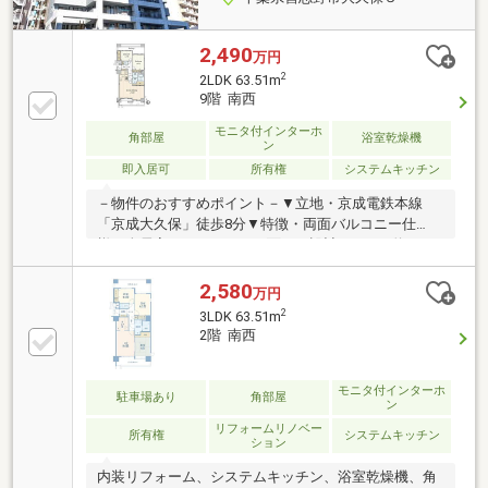
2,490
万円
2
2LDK 63.51m
9階 南西
モニタ付インターホ
角部屋
浴室乾燥機
ン
即入居可
所有権
システムキッチン
－物件のおすすめポイント－▼立地・京成電鉄本線
「京成大久保」徒歩8分▼特徴・両面バルコニー仕
様、全居室がバルコニーに面する設計・LDKは約16.9
帖の広さ・全居室・廊下に収納を設置・食洗機・給湯
器交換(令和3年5月)・浴室換気乾燥機交換(令和7年12
2,580
万円
月)・即お引渡し可能(残金精算後)▼設備・オートロッ
2
3LDK 63.51m
ク・TVモニタ付インターホン▼周辺環境・ビッグ・エ
2階 南西
ー習志野大久保店 徒歩1分(約40m)・ファミリーマート
日大生産工学部前店 徒歩1分(約80m)■ ご希望の住まい
探しをお手伝いします ━━━━━・・・物件の詳細・
モニタ付インターホ
駐車場あり
角部屋
ン
ご相談はお気軽にお問い合わせください。
リフォームリノベー
所有権
システムキッチン
ション
内装リフォーム、システムキッチン、浴室乾燥機、角