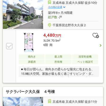
京成本線 京成大久保駅 徒歩10分
その他の交通
築3年8ヶ月/6階建
総戸数
-戸
千葉県習志野市大久保２
4,480
万円
2
3LDK 70.5m
6階 南
南向き
最上階
浴室乾燥機
床暖房
所有権
ペット相談可
■ 毎日が団らん。南向きの柔らかな陽光に包まれる、
15.8帖大空間。家族が最も長く過ごすリビング・ダイ
ニング・キッチンは、約15.8帖の広さを確保。南向き
の大きな窓からは暖かな陽光が差し込み、家族の笑顔
を優しく照らします。子供のプレイスペースとして
サクラパーク大久保 ４号棟
も、夫婦のくつろぎの場としても十分な広さがありま
す。■ ウォークインクローゼットと適所収納ですっき
りと暮らす。ファミリー世帯の悩みの種である「物」
京成本線 京成大久保駅 徒歩11分
を、すっきりと収納できる充実のプランです。主寝室