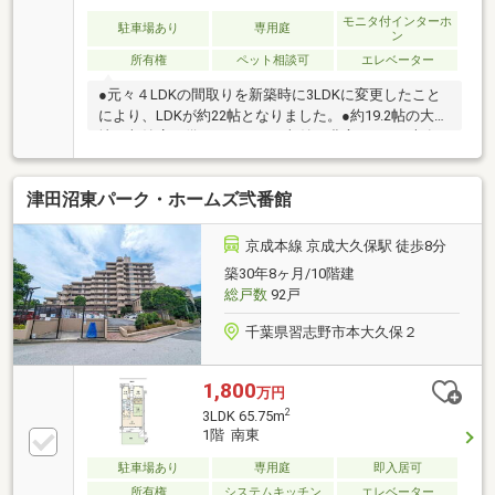
モニタ付インターホ
駐車場あり
専用庭
ン
所有権
ペット相談可
エレベーター
●元々４LDKの間取りを新築時に3LDKに変更したこと
により、LDKが約22帖となりました。●約19.2帖の大型
地下収納庫が備わっており、収納が豊富です。●専有
面積86.40㎡に加え、他にも専用庭やテラスもあり、
広々とご利用いただける住戸です。●道路に面してい
津田沼東パーク・ホームズ弐番館
ない方角の為、静かな環境でございます。●このよう
に、ファミリーの皆様にも使いやすい住空間です。●
戸建感覚で暮らせる1階住戸です。
京成本線 京成大久保駅 徒歩8分
築30年8ヶ月/10階建
総戸数
92戸
千葉県習志野市本大久保２
1,800
万円
2
3LDK 65.75m
1階 南東
駐車場あり
専用庭
即入居可
所有権
システムキッチン
エレベーター