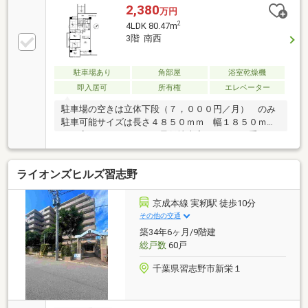
歩3分□日用品も売っている品揃え充実のドラッグスト
2,380
万円
アが徒歩3分□休日のお出かけとしても楽しめる、スー
2
4LDK 80.47m
パー銭湯徒歩5分□図書館や公民館、遊具や野球場がす
3階 南西
ぐ近くの「プラッツ習志野」徒歩9分
駐車場あり
角部屋
浴室乾燥機
即入居可
所有権
エレベーター
駐車場の空きは立体下段（７，０００円／月） のみ
駐車可能サイズは長さ４８５０ｍｍ 幅１８５０ｍ
ｍ 高さ１６５０ｍｍ 最低地上高９０ｍｍ 重さ
２．０ｔ です
ライオンズヒルズ習志野
京成本線 実籾駅 徒歩10分
その他の交通
築34年6ヶ月/9階建
総戸数
60戸
千葉県習志野市新栄１