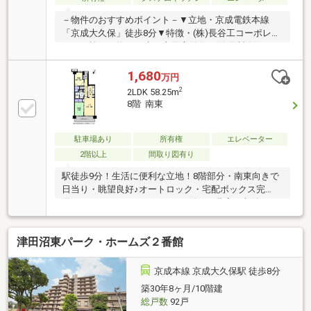
－物件のおすすめポイント－▼立地・京成電鉄本線
「京成大久保」徒歩8分▼特徴・(株)長谷工コーポレー
ション施工・約22平米の専用庭付住戸(使用料有)・キ
ッチン・洗面室は2WAY仕様、家事動線に配慮・LD横
に和室約6.0帖を配置、多目的に活用可能・各洋室・和
1,680
万円
室・廊下に収納スペースを確保・南東向きバルコニー
2
2LDK 58.25m
有▼設備・二重サッシ(北西側洋室)・オートロック▼
8階 南東
周辺環境・ビッグ・エー京成大久保駅南店 徒歩7分(約
520m)・富士見公園 徒歩5分(約350m)■ ご希望の住ま
い探しをお手伝いします ━━━━━・・・物件の詳
駐車場あり
所有権
エレベーター
細・ご相談はお気軽にお問い合わせください。
2階以上
間取り図有り
駅徒歩9分！生活に便利な立地！8階部分・南東向きで
日当り・眺望良好♪オートロック・宅配ボックス完
備！ウォークインクローゼット付きで豊富な収納！
津田沼東パーク・ホームズ２番館
京成本線 京成大久保駅 徒歩8分
築30年8ヶ月/10階建
総戸数
92戸