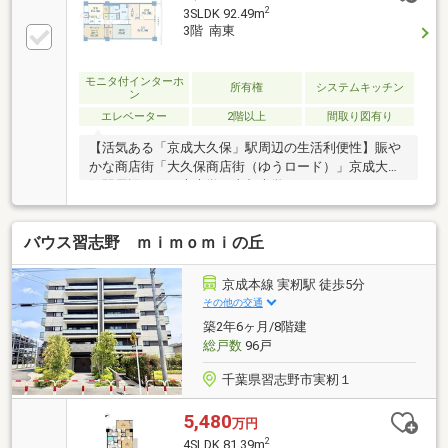
事の時間を短縮できる食洗機◇オートロック付き◎頭
2
3SLDK 92.49m
金0円全額ローン可能！ ※詳しくは担当者までお尋ね
3階 南東
ください。◆千葉の家探し！いい物件を賢く探すコ
ツ。いい物件を賢く探すポイント。幸せなお住まいと
の出会いのお手伝いを致します◆◆キッズスペースや
モニタ付インターホ
所有権
システムキッチン
ン
オムツ替えのスペースもご用意しておりますので、お
エレベーター
2階以上
間取り図有り
子様連れのご家族もお気軽にお越しください◆
【活気ある「京成大久保」駅周辺の生活利便性】賑や
かな商店街「大久保商店街（ゆうロード）」京成大久
保駅周辺は、日本大学や東邦大学のキャンパスがある
学生街としても知られており、物価が安く活気のある
商店街（学園通り）が広がっています。飲食店や惣菜
バウス習志野 ｍｉｍｏｍｉの丘
店、コンビニ（ローソンストア100やセブンイレブン
など）が充実しており、日常の買い物や仕事帰りの食
事に困りません。【落ち着いた住環境】駅前は適度に
京成本線 実籾駅 徒歩5分
賑やかですが、マンション自体は「第1種住居地域」
その他の交通
内に位置しているため、周囲は落ち着いた住宅街の雰
築2年6ヶ月/8階建
囲気が保たれており、オンとオフの切り替えがしやす
総戸数
96戸
い立地です。
千葉県習志野市実籾１
5,480
万円
2
4SLDK 81.39m