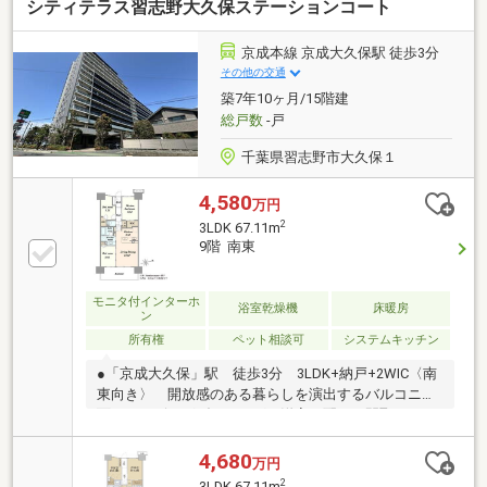
シティテラス習志野大久保ステーションコート
京成本線 京成大久保駅 徒歩3分
その他の交通
築7年10ヶ月/15階建
総戸数
-戸
千葉県習志野市大久保１
4,580
万円
2
3LDK 67.11m
9階 南東
モニタ付インターホ
浴室乾燥機
床暖房
ン
所有権
ペット相談可
システムキッチン
●「京成大久保」駅 徒歩3分 3LDK+納戸+2WIC〈南
東向き〉 開放感のある暮らしを演出するバルコニー
面に リビングダイニングと洋室を配した間取り●ス
ーパーからサブエントランスまでカート利用可 マル
エツ大久保駅前店と約30mの近さ 日常のお買い物が
4,680
万円
便利になるだけではなくカートを サブエントランス
2
3LDK 67.11m