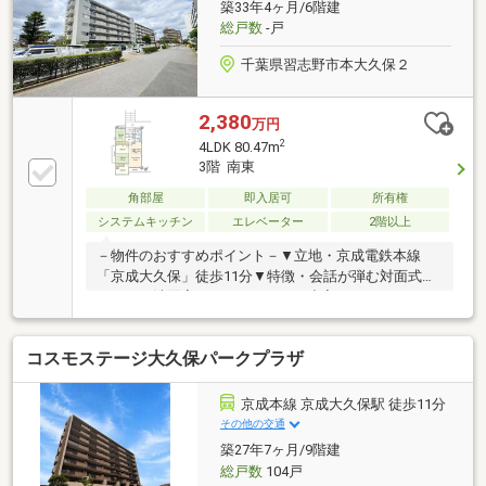
築33年4ヶ月/6階建
には大容量のウォークインクローゼット、キッチン近
総戸数
-戸
くにはストック食材や調理器具などもスマートにしま
えるマルチ収納、さらに各居室にも複数の収納を配
千葉県習志野市本大久保２
置。
2,380
万円
2
4LDK 80.47m
3階 南東
角部屋
即入居可
所有権
システムキッチン
エレベーター
2階以上
－物件のおすすめポイント－▼立地・京成電鉄本線
「京成大久保」徒歩11分▼特徴・会話が弾む対面式キ
ッチン・洗面室はキッチンからも出入りできる
2WAY・各洋室や和室に収納を確保・浴室に窓があ
り、自然換気が可能・南東・南西・北西の3面バルコ
コスモステージ大久保パークプラザ
ニー仕様・プライバシーに配慮された玄関アルコーブ
有・即お引渡し可能(残金精算後)▼周辺環境・Big-A京
成大久保駅南店 徒歩9分(約680m)・大久保小学校 徒歩
京成本線 京成大久保駅 徒歩11分
10分(約780m)・富士見公園 徒歩3分(約210m)■ ご希望
その他の交通
の住まい探しをお手伝いします ━━━━━・・・物件
築27年7ヶ月/9階建
の詳細・ご相談はお気軽にお問い合わせください。
総戸数
104戸