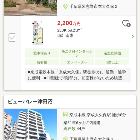
千葉県習志野市本大久保２
2,200
万円
2
2LDK 58.25m
5階 南東
モニタ付インターホ
駐車場あり
浴室乾燥機
ン
所有権
エレベーター
2階以上
■京成電鉄本線「京成大久保」駅徒歩8分、通勤・通学
に便利 ■10階建て5階部分、前面棟がないため眺望良
好 ■南東向きバルコニーにつき陽当り良好 ■58.25
㎡ 2LDK＋WIC ■WIC付きで収納充実 ■オートロッ
ク・TVモニター付インターホン ■ペット飼育可能
ビューパレー津田沼
（飼育細則あり）■買い物施設や公園が近く、生活利
便性良好
京成本線 京成大久保駅 徒歩8分
築31年6ヶ月/12階建
総戸数
44戸
千葉県習志野市大久保３