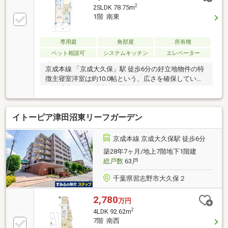
2
2SLDK 78.75m
1階 南東
専用庭
角部屋
所有権
ペット相談可
システムキッチン
エレベーター
京成本線 「京成大久保」駅 徒歩6分の好立地物件の特
徴主寝室洋室は約10.0帖という、広さを確保していま
す 。家事動線に配慮した機能的なキッチンにはカウン
ターが設置されており、配膳や片付けがスムーズに行
えます。1階で専用庭が付帯しております。周辺環
イトーピア津田沼東リーフガーデン
境・マルエツ 大久保駅前店約240m（徒歩3分）・Big-
A本大久保一丁目店約340m（徒歩5分）・大久保小学
校760m（徒歩10分）・第二中学校1500m（徒歩19
京成本線 京成大久保駅 徒歩6分
分）・杉の子こども園560m（徒歩7分）・千葉県済生
築28年7ヶ月/地上7階地下1階建
会 習志野病院950m（徒歩12分）・ひらの医院
総戸数
63戸
190m（徒歩3分）
千葉県習志野市大久保２
2,780
万円
2
4LDK 92.62m
7階 南西