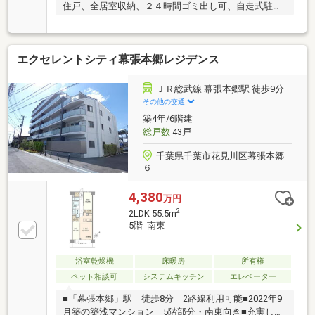
住戸、全居室収納、２４時間ゴミ出し可、自走式駐車
場、南面バルコニー、平面駐車場、ＴＶモニタ付イン
ターホン、南西向き、エレベーター、宅配ボックス、
駐輪場、バイク置場
エクセレントシティ幕張本郷レジデンス
ＪＲ総武線 幕張本郷駅 徒歩9分
その他の交通
築4年/6階建
総戸数
43戸
千葉県千葉市花見川区幕張本郷
６
4,380
万円
2
2LDK 55.5m
5階 南東
浴室乾燥機
床暖房
所有権
ペット相談可
システムキッチン
エレベーター
■「幕張本郷」駅 徒歩8分 2路線利用可能■2022年9
月築の築浅マンション 5階部分・南東向き■充実した