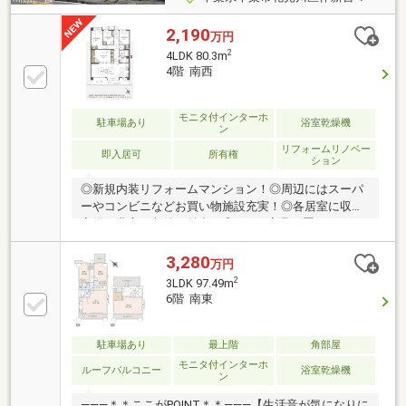
2,190
万円
2
4LDK 80.3m
4階 南西
モニタ付インターホ
駐車場あり
浴室乾燥機
ン
リフォームリノベー
即入居可
所有権
ション
◎新規内装リフォームマンション！◎周辺にはスーパ
ーやコンビニなどお買い物施設充実！◎各居室に収納
完備！豊富な収納が魅力！◎LDKは家具を置いてもゆ
とりある広さ！家族団らんの時間をゆったり過ごすこ
とができますね！◎子育てしやすい住環境！◎家事動
3,280
万円
線に配慮した間取りです！◎アフターサービス保証付
2
3LDK 97.49m
き！ 【リフォーム内容】・システムキッチン交換・ユ
6階 南東
ニットバス交換・洗面化粧台交換・トイレ交換・専有
部給排水管交換・床材、クロス、建具交換・ハウスク
リーニングなど
駐車場あり
最上階
角部屋
モニタ付インターホ
ルーフバルコニー
浴室乾燥機
ン
―――＊＊ここがPOINT＊＊―――【生活音が気になりに