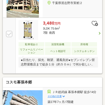
千葉県習志野市実籾２
3,480
万円
2
3LDK 75.6m
7階 南西
駐車場あり
浴室乾燥機
所有権
リフォームリノベー
ペット相談可
システムキッチン
ション
●日当たり、採光、眺望、通風良好●セブンイレブン習
志野屋敷店まで徒歩１分（約５０ｍ）で何か欲しい時
にも便利です●住宅街に佇む総戸数２２７戸のレジデ
ンス■新規内装リフォーム実施中（２０２６年９月上
旬工事完了）・システムキッチン交換（食器洗浄乾燥
コスモ幕張本郷
機付き）・ユニットバス交換（浴室換気乾燥機付
き）・洗面化粧台交換・トイレ交換・ガス給湯器交換
（追い焚き可能）・全室フローリング、クロス張替
ＪＲ総武線 幕張本郷駅 徒歩14分
え・全室建具交換・コンセント、スイッチパネル交
その他の交通
換 等々
築27年7ヶ月/7階建