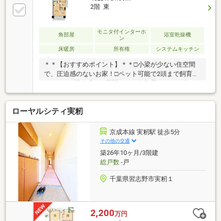
2階 東
モニタ付インターホ
角部屋
浴室乾燥機
ン
床暖房
所有権
システムキッチン
＊＊【おすすめポイント】＊＊□小梁が少ない住空間
で、圧迫感のないお家！□ペット可能で2頭まで飼育で
きます！□開放感ある眺望でかつ角部屋のため日当・
風通良好◎□高台で水害リスクが低く安心感が得られ
る立地！□高い断熱構造により光熱費も削減できま
ローヤルシティ実籾
す！□安心の24時間365日セキュリティ◎□お洒落な外
観・内観でホテルライクな住生活♪□小学校徒歩約1分
で子育て家族に嬉しい住環境◎＊＊【周辺環境】＊＊
京成本線 実籾駅 徒歩5分
〇ワイズマート実籾店 約450m／徒歩約6分〇Big-A習
その他の交通
志野実籾店 約550m／徒歩約7分〇くすりの福太郎実
築26年10ヶ月/3階建
籾2号店 約550m／徒歩約7分〇みもみ幼稚園 約
総戸数
-戸
600m／徒歩約8分
千葉県習志野市実籾１
2,200
万円