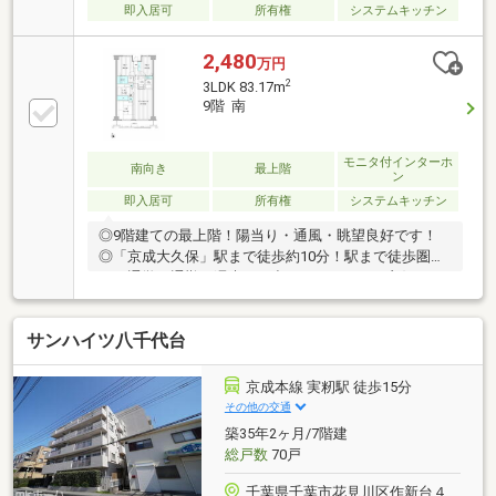
即入居可
所有権
システムキッチン
2,480
万円
2
3LDK 83.17m
9階 南
モニタ付インターホ
南向き
最上階
ン
即入居可
所有権
システムキッチン
◎9階建ての最上階！陽当り・通風・眺望良好です！
◎「京成大久保」駅まで徒歩約10分！駅まで徒歩圏内
で、通学や通勤・週末のお出かけにアクセス良好で
す！◎生活利便施設が近隣に整う、子育て世帯にも便
利で暮らしやすい魅力的な住環境！◎安心のオートロ
サンハイツ八千代台
ックエントランス！◎エントランスには便利な宅配ボ
ックス完備！◎ご家族みんながゆったりくつろげる
広々リビング！◎LDと和室を開放して大空間リビン
京成本線 実籾駅 徒歩15分
グ！◎個室としての魅力があり、お料理に集中できる
その他の交通
独立キッチン！◎一日の疲れを癒す浴室は1坪以上！
築35年2ヶ月/7階建
◎収納力のある大型WIC付きで、本来の居住空間を最
総戸数
70戸
大限利用！◎南面バルコニーで陽当り良好！
千葉県千葉市花見川区作新台４