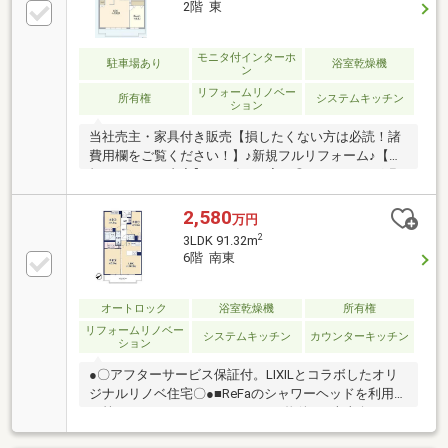
2階 東
い。◆千葉の家探し！いい物件を賢く探すコツ。いい
物件を賢く探すポイント。幸せなお住まいとの出会い
のお手伝いを致します◆◆キッズスペースやオムツ替
モニタ付インターホ
駐車場あり
浴室乾燥機
ン
えのスペースもご用意しておりますので、お子様連れ
リフォームリノベー
のご家族もお気軽にお越しください◆
所有権
システムキッチン
ション
当社売主・家具付き販売【損したくない方は必読！諸
費用欄をご覧ください！】♪新規フルリフォーム♪【新
規リフォーム内容】2026年2月完工◎フローリング張
替◎建具全室新規交換◎クロス貼替◎システムキッチ
ン新規交換◎ユニットバス新規交換◎トイレ新規交換
2,580
万円
◎洗面化粧台新規交換◎給湯器新規交換◎洗濯機パン
2
3LDK 91.32m
新規交換◎ダウンライト新規取付◎玄関人感センサー
6階 南東
新規取付
オートロック
浴室乾燥機
所有権
リフォームリノベー
システムキッチン
カウンターキッチン
ション
●〇アフターサービス保証付。LIXILとコラボしたオリ
ジナルリノベ住宅〇●■ReFaのシャワーヘッドを利用す
る等のこだわりのリノベーション物件。■南東向きワ
イドバルコニーで日当たりも良好です。