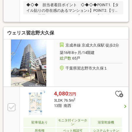
◆◇◆ 担当者着目ポイント ◇◆◇◆POINT1.【タ
イル貼りの存在感のあるマンション♪】POINT2.【リフ
ォーム履歴のあるマンション♪】POINT3.【総戸数125
戸♪♪】◇◆◇◆◇◆◇◆◇◆◇◆◇◆◇お問合せは
『スーモを見て』とお伝えいただくとスムーズです！
ウェリス習志野大久保
現地見学・内覧予約・物件詳細、小さな疑問などお気
軽に～東急リバブル津田沼センターまでお問い合わせ
下さい～
京成本線 京成大久保駅 徒歩2分
築16年8ヶ月/14階建
総戸数
65戸
千葉県習志野市大久保１
4,080
万円
2
3LDK 76.5m
13階 南西
モニタ付インターホ
駐車場あり
浴室乾燥機
ン
所有権
ペット相談可
システムキッチン