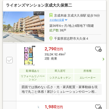
ライオンズマンション京成大久保第二
京成本線 京成大久保駅 徒歩16分
その他の交通
築36年6ヶ月/地上6階地下1階建
総戸数
38戸
千葉県習志野市大久保４
2,790
万円
2
3SLDK 92.49m
2階 南東
駐車場あり
即入居可
所有権
リフォームリノベー
システムキッチン
エレベーター
ション
図面では掴めない広さ・光・家具配置・家事動線を現
地で丸ごと体感！家計シミュレーションやローン相談
もその場でOK。赤い見学予約ボタンよりスムーズに来
場予約～♪◆＊◇ 物件のおすすめポイント ◇＊
◆◇「セブンイレブン京成大久保店」徒歩約1分◆家
1,980
万円