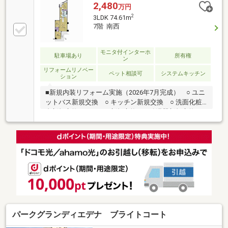
2,480
万円
2
3LDK 74.61m
7階 南西
モニタ付インターホ
駐車場あり
所有権
ン
リフォームリノベー
ペット相談可
システムキッチン
ション
■新規内装リフォーム実施（2026年7月完成） ○ ユニ
ットバス新規交換 ○ キッチン新規交換 ○ 洗面化粧
台新規交換 ○ トイレ新規交換 ○ 給湯器新規交換 ○
建具交換 ○ モニターホン移設 ○ フローリング張替
え ○ フロアタイル・クッションフロア採用 ○ 全室
クロス張替え ○ コンセント・スイッチプレート交
換 等＜お部屋・マンションの魅力＞■京成本線「実
籾」駅徒歩9分■新規内装リフォーム実施■全居室洋室
に変更■約2.3帖のウォークインクローゼット■高層階
につき眺望良好■南西向きにより日当たり良好
パークグランディエデナ ブライトコート