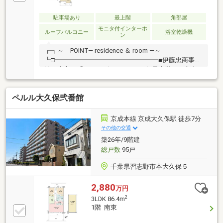
駐車場あり
最上階
角部屋
モニタ付インターホ
ルーフバルコニー
浴室乾燥機
ン
┏┓～ POINT― residence ＆ room ―～
┗□━━━━━━━━━━━━━━━━■伊藤忠商事新
築時売主の「イトーピア」シリーズ■最上階・三方向
角住戸■陽当たり・眺望良好■スカイツリー・花火大会
鑑賞可能（天候による）■約31.40㎡のルーフバルコニ
ペルル大久保弐番館
ー設置■約0.49㎡のトランクルーム設置■プライバシー
性に優れた、約2.95㎡の玄関ポーチ設置■ペット飼育可
能（細則有り）■宅配ボックス設置
京成本線 京成大久保駅 徒歩7分
その他の交通
築26年/9階建
総戸数
95戸
千葉県習志野市本大久保５
2,880
万円
2
3LDK 86.4m
1階 南東