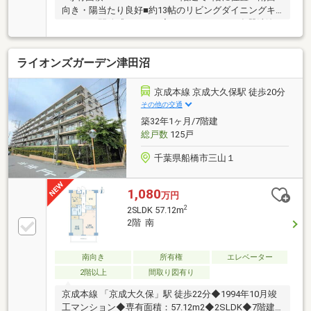
向き・陽当たり良好■約13帖のリビングダイニングキ
ッチン 開放感あふれる寛ぎスペースです■食器洗浄
乾燥機 毎日の後片付けを効率よくサポートする 食
器洗浄乾燥機を備えています■追い焚き機能付きバ
ライオンズガーデン津田沼
ス 追い焚き機能でいつでも快適な入浴ができます■
大切なペットと一緒に暮らせます（規約による細則
有）■管理は安心の、管理会社に全部委託 京葉ビル
京成本線 京成大久保駅 徒歩20分
サービス(株)
その他の交通
築32年1ヶ月/7階建
総戸数
125戸
千葉県船橋市三山１
1,080
万円
2
2SLDK 57.12m
2階 南
南向き
所有権
エレベーター
2階以上
間取り図有り
京成本線 「京成大久保」駅 徒歩22分◆1994年10月竣
工マンション◆専有面積：57.12m2◆2SLDK◆7階建