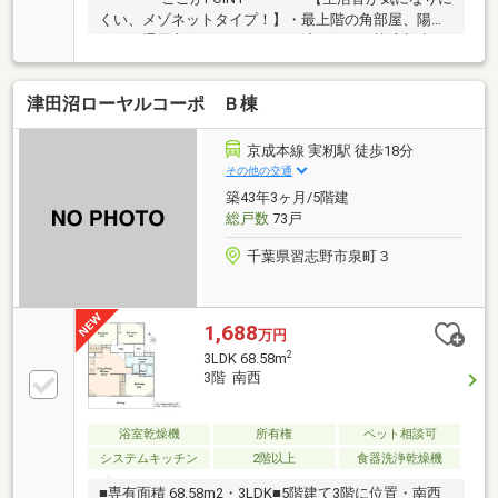
くい、メゾネットタイプ！】・最上階の角部屋、陽当
たり＆通風良好！・リフォーム済み住戸で快適新生
活！・広々ルーフバルコニー付き♪・浄水器、食洗機
付きで、家事もラクラク！・お部屋もスッキリ、収納
津田沼ローヤルコーポ Ｂ棟
設備充実！・嬉しいエアコン1基設置済み！・安心の
内装工事保証付き！・周辺には商業施設も多数！お買
物も便利！※本日ご案内可能です！是非、この機会に
京成本線 実籾駅 徒歩18分
お気軽にお越し下さい♪◆人気エリアの閑静な住宅
その他の交通
街！◆百聞は一見にしかず。家族の安心拠点になる
築43年3ヶ月/5階建
3LDK♪◆早朝や夜間のご案内にも対応致します！◆住
総戸数
73戸
宅ローンのご相談もお気軽に♪
千葉県習志野市泉町３
1,688
万円
2
3LDK 68.58m
3階 南西
浴室乾燥機
所有権
ペット相談可
システムキッチン
2階以上
食器洗浄乾燥機
■専有面積 68.58m2・3LDK■5階建て3階に位置・南西