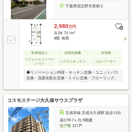
千葉県習志野市実籾２
2,980
万円
2
3LDK 75.1m
8階 南西
駐車場あり
浴室乾燥機
所有権
リフォームリノベー
システムキッチン
エレベーター
ション
◆リノベーション内容・キッチン交換・ユニットバス
交換・洗面化粧台交換・トイレ交換・フローリング張
替・クロス張替・洗濯防水パン設置・ハウスクリーニ
ング ほか◆空室につきお気軽にご内覧いただけま
す。ご希望の日時をお申し出ください！◆8階につき
コスモステージ大久保サウスプラザ
眺望良好◆全室6帖以上のゆとりある間取◆リビング
を見渡せる対面式キッチン◆浴室乾燥機があり、雨の
日のお洗濯やカビ予防にも活躍します！◆安心のオー
京成本線 京成大久保駅 徒歩12分
トロックセキュリティ＜担当 籾山＞備考：駐車場
築27年7ヶ月/9階建
月額6 500円～10 000円（空き状況は要確認）/建築基
総戸数
227戸
準法上の表記は2SLDKとなります