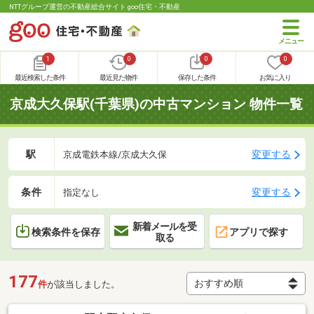
NTTグループ運営の不動産総合サイト goo住宅・不動産
1
0
0
0
最近検索した条件
最近見た物件
保存した条件
お気に入り
京成大久保駅(千葉県)の中古マンション 物件一覧
駅
変更する
京成電鉄本線/京成大久保
条件
変更する
指定なし
新着メールを受
検索条件を保存
アプリで探す
取る
177
件
が該当しました。