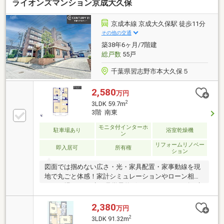
ライオンズマンション京成大久保
対策を強化したダブルオートロックシステムを採用
【SalesPoint】（お部屋部分）◇地上15階建て8階部分
◇南東向きにつき日当り・通風良好◆TES温水式の床
京成本線 京成大久保駅 徒歩11分
暖房（LD部分）・浴室暖房乾燥機◇会話をしながら料
その他の交通
理が楽しめるカウンターキッチン◆1418タイプのゆっ
築38年6ヶ月/7階建
たりとした浴室
総戸数
55戸
千葉県習志野市本大久保５
2,580
万円
2
3LDK 59.7m
3階 南東
モニタ付インターホ
駐車場あり
浴室乾燥機
ン
リフォームリノベー
即入居可
所有権
ション
図面では掴めない広さ・光・家具配置・家事動線を現
地で丸ごと体感！家計シミュレーションやローン相談
もその場でOK。赤い見学予約ボタンよりスムーズに来
場予約～♪◆＊◇ 物件のおすすめポイント ◇＊◆◇京
成本線「京成大久保」駅 徒歩11分◆「大久保東小学
2,380
万円
校」「第二中学校」徒歩約10分圏内◎頭金0円全額ロ
2
3LDK 91.32m
ーン可能です！ ※詳しくは担当者までお尋ねくださ