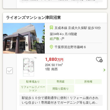
設備・ウォークインクローゼット×2・家中すべての蛇
口から浄水「エクセレントウォータープラス」・ミス
トサウナ機能付浴室暖房乾燥機・TES温水式床暖房
ライオンズマンション津田沼東
（LD）・食器洗い乾燥機・ラクセスキー（ハンズフリ
ー解錠）・冷暖房効率を高めるLow-E複層ガラス
■ALSOK24時間セキュリティ■24時間対応ごみ置き場■
京成本線 京成大久保駅 徒歩10分
宅配ボックス■大切なペットと暮らせます（規則制限
築34年4ヶ月/3階建
有）
総戸数
-戸
千葉県習志野市藤崎６
1,880
万円
2
2DK 50.11m
1階 南西
駐車場あり
専用庭
所有権
リフォームリノベー
間取り図有り
ション
駅徒歩１０分で通勤通学に便利！リフォーム後のきれ
いな住まい！専用庭付きでガーデニング等も楽しめま
すね！