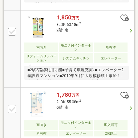
て2階部分、南向き住戸
1,850
万円
2
3LDK 60.18m
2階 南
モニタ付インターホ
南向き
所有権
ン
リフォームリノベー
システムキッチン
エレベーター
ション
■2駅2路線利用可能■子育て環境充実♪■エレベーター2
基設置マンション■2019年9月に大規模修繕工事済！豊
富な実績に基づき、リフォームのご提案もいたしま
す！安心の定額プランで、理想のお住まいをかなえま
せんか？住宅ローンのご相談も承っております！
1,780
万円
【LIFE INFORMATION】◇Big-A習志野大久保店/徒歩約
2
2LDK 55.08m
14分(約1100m)◇イオンモール津田沼 /徒歩約32分(約
6階 南
2600m)◇イトーヨーカドー津田沼店 /徒歩約34分(約
2700m)◇習志野みのり幼稚園/徒歩11約(約855m)◇三
山小学校/徒歩約9分(約700m)◇三田中学校/徒歩約4分
モニタ付インターホ
南向き
即入居可
ン
(約270m)
所有権
エレベーター
2階以上