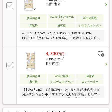
まで利用可能●住まいの柔軟性を高める可動式間仕切
10階 南東
り LDと隣接する洋室の間は戸を開け放つことで 一
体化したワイドな空間をつくり出せますお気軽に担当
までお問い合わせください。
モニタ付インターホ
駐車場あり
浴室乾燥機
ン
床暖房
所有権
システムキッチン
≪CITY TERRACE NARASHINO-OKUBO STATION
COURT≫◎2018年（平成30年）11月竣工◎全225邸の
大規模レジデンス◎不在時に便利な宅配ボックス◎ダ
ブルオートロックシステム、防犯カメラ、防犯サムタ
ーン等のセキュリティ対策◎南東向き10階部分につき
4,700
万円
日当り・通風・眺望良好◎ペット飼育可（規約による
2
3LDK 70.2m
制限有）◎1418サイズのゆとりあるユニットバス（オ
8階 南東
ートバスシステム有）◎雨の日も安心なTES温水式浴
室暖房乾燥機◎LD部分にはTES温水式床暖房◎断熱性
を高める複層ガラス採用◎家具配置のしやすいアウト
駐車場あり
浴室乾燥機
床暖房
フレーム工法（LD・洋室③部分）◎環境への負荷を
所有権
システムキッチン
エレベーター
軽減する生ごみディスポーザー
【SalesPoint】（建物部分）◇住友不動産株式会社旧
分譲マンション◆「マルエツ大久保駅前店」とサブエ
ントランスが直結◇雨の日の送迎や荷物の出し入れに
便利な車寄せ付きエントランス◆大切なペットと一緒
に暮らせます ※規約による制限有り◇不審者の侵入