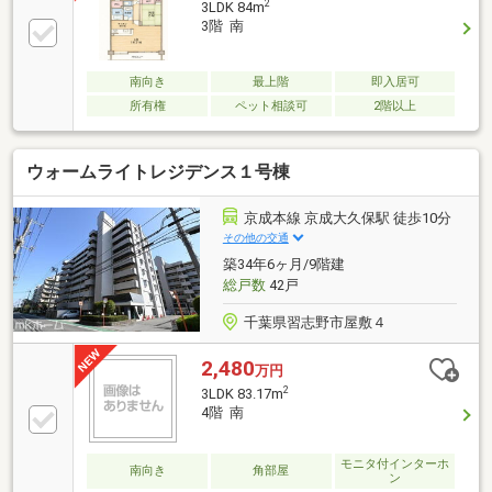
2
3LDK 84m
3階 南
南向き
最上階
即入居可
所有権
ペット相談可
2階以上
ウォームライトレジデンス１号棟
京成本線 京成大久保駅 徒歩10分
その他の交通
築34年6ヶ月/9階建
総戸数
42戸
千葉県習志野市屋敷４
2,480
万円
2
3LDK 83.17m
4階 南
モニタ付インターホ
南向き
角部屋
ン