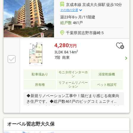
京成本線 京成大久保駅 徒歩10分
その他の交通
築23年8ヶ月/11階建
総戸数
461戸
千葉県習志野市藤崎５
4,280
万円
2
3LDK 84.14m
7階 南東
モニタ付インターホ
駐車場あり
浴室乾燥機
ン
リフォームリノベー
所有権
ペット相談可
ション
◆新規リノベーション工事中！陽だまり感じる南東向
き住戸です。◆総戸数461戸のビッグコミュニティ
◆84㎡超×大規模レジデンス×リノベーション住戸◆大
切なペットと共に生活できます◆入出庫の待ち時間を
抑えられる自走式立体駐車場つき
オーベル習志野大久保