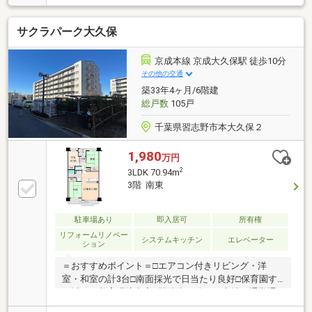
サクラパーク大久保
京成本線 京成大久保駅 徒歩10分
その他の交通
築33年4ヶ月/6階建
総戸数
105戸
千葉県習志野市本大久保２
1,980
万円
2
3LDK 70.94m
3階 南東
駐車場あり
即入居可
所有権
リフォームリノベー
システムキッチン
エレベーター
ション
＝おすすめポイント＝□エアコン付きリビング・洋
室・和室の計3台□南面採光で日当たり良好□保育園す
ぐ近くで養育環境充実□駅徒歩10分の好立地で通勤通
学も安心□JR津田沼駅・幕張本郷駅行のバス停まで徒