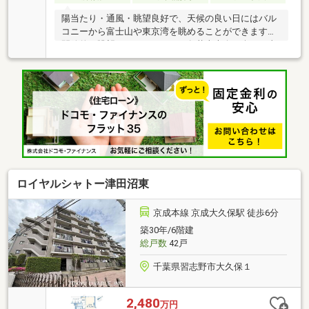
陽当たり・通風・眺望良好で、天候の良い日にはバル
コニーから富士山や東京湾を眺めることができます。
開放的な眺望はバルコニーから各花火大会を楽しむ事
ができ、１３階のバルコニーは自身だけの特等席に変
わります。室内大変綺麗に使用されております。駅近
の立地から徒歩圏内にスーパーやドラックストアなど
が多数あり、生活も便利なマンションです。敷地内機
械式駐車場空き有り空有（2026年7月9日現在）6500～
18000（円/月）専有面積にトランクルーム面積（0.60
㎡ ※使用料無し））が含まれます。
ロイヤルシャトー津田沼東
京成本線 京成大久保駅 徒歩6分
築30年/6階建
総戸数
42戸
千葉県習志野市大久保１
2,480
万円