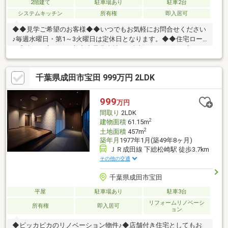
2階建て
駐車場あり
駐車2台
システムキッチン
所有権
即入居可
◆◆見学ご希望のお客様◆◆いつでもお気軽にお問合せください
♪毎週水曜日・第1～3火曜日は定休日となります。◆◆住宅ロー
ン審査に不安のある方◆◆是非当社にご相談を！！お役に立ちま
す！！■ご自宅のお迎えはもちろん、最寄りの駅などご指定での
お待ち合わせも可能です♪ お客様のご条件をお聞かせいただけれ
千葉県成田市宝田 999万円 2LDK
ば他の物件や周辺環境も一緒にご案内させていただきます！
999
万円
間取り
2LDK
2
建物面積
61.15m
2
土地面積
457m
築年月
1977年1月(築49年8ヶ月)
ＪＲ成田線 下総松崎駅 徒歩3.7km
その他の交通
千葉県成田市宝田
平屋
駐車場あり
駐車3台
リフォームリノベーシ
所有権
即入居可
ョン
◆ピッカピカのリノベーション物件♪◆店舗付き住宅としてもお