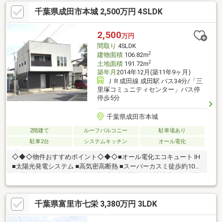
千葉県成田市本城 2,500万円 4SLDK
2,500
万円
間取り
4SLDK
2
建物面積
106.82m
2
土地面積
191.72m
築年月
2014年12月(築11年9ヶ月)
ＪＲ成田線 成田駅 バス34分/「三
里塚コミュニティセンター」バス停
停歩5分
千葉県成田市本城
2階建て
ルーフバルコニー
駐車場あり
駐車2台
システムキッチン
オール電化
◇◆◇物件おすすめポイント◇◆◇■オール電化エコキュート IH
■太陽光発電システム ■高気密高断熱 ■スーパーカスミ徒歩約10分
■3階ルーフバルコニー ■上下水■車2台 ■閑静な分譲地◆価格や写
真を随時更新しています！！◆気になる物件の価格変更や、物件
の状況もいち早くわかって便利な『お気に入り追加』をぜひご利
千葉県富里市七栄 3,380万円 3LDK
用ください♪