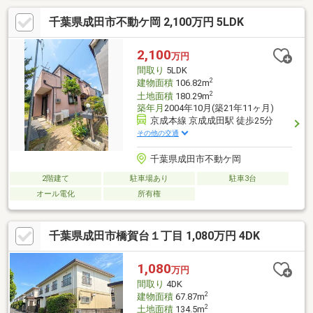
の屋根や室内のガラス棚などこだわりの詰まった日本家屋です
千葉県成田市不動ケ岡 2,100万円 5LDK
《東海住宅 成田支店の特徴》●地域密着型だからこそ自信を持っ
て物件をご紹介いたします！本日、明日内覧ご希望の方はお電話
がスムーズです→TEL：0120-662-776【通話料無料】是非、お気
2,100
万円
軽にお問い合わせください！
間取り
5LDK
2
建物面積
106.82m
2
土地面積
180.29m
築年月
2004年10月(築21年11ヶ月)
京成本線 京成成田駅 徒歩25分
その他の交通
千葉県成田市不動ケ岡
2階建て
駐車場あり
駐車3台
オール電化
所有権
千葉県成田市橋賀台１丁目 1,080万円 4DK
1,080
万円
間取り
4DK
2
建物面積
67.87m
2
土地面積
134.5m