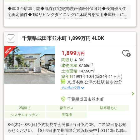
◆車３台駐車可能◆既存住宅売買瑕疵保険付保可能◆長期優良住
宅認定物件◆1階リビングダイニングに床暖房を採用◆屋根上に
太陽光パネル（4.232ｋｗ）搭載◆玄関横にパントリーが有る合理
的な回遊動線～主な設備・機器～・電動シャッター（1階LD部
分） ・電気錠・モニター付きインターホン ・宅配ボックス・
千葉県成田市並木町 1,899万円 4LDK
ビルトイン食洗機 ・3口ガスコンロ・HEMS（Home Energy
Management System）・天井付空気清浄機（Air me） ・乾太く
ん・エネファーム（都市ガス） ・燃料電池
1,899
万円
間取り
4LDK
2
建物面積
87.58m
2
土地面積
147.98m
築年月
1991年10月(築34年11ヶ月)
京成本線 公津の杜駅 徒歩22分
その他の交通
千葉県成田市並木町
2階建て
都市ガス
駐車場あり
システムキッチン
所有権
8/6(木)～8/9(日)予約制見学会開催※当日予約OK。ご希望日をお知
らせください。【8月9日まで期間限定現況販売中】8月10日以降
はリフォーム住宅として販売予定です。●施工内容シロアリ防除