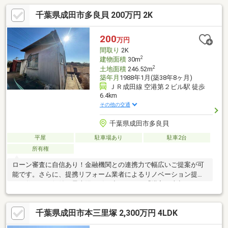
千葉県成田市多良貝 200万円 2K
200
万円
間取り
2K
2
建物面積
30m
2
土地面積
246.52m
築年月
1988年1月(築38年8ヶ月)
ＪＲ成田線 空港第２ビル駅 徒歩
6.4km
その他の交通
千葉県成田市多良貝
平屋
駐車場あり
駐車2台
所有権
ローン審査に自信あり！金融機関との連携力で幅広いご提案が可
能です。さらに、提携リフォーム業者によるリノベーション提案
で、住まいの価値を最大限に引き出します。「購入・売却・リフ
ォーム」すべて当社にお任せください。
千葉県成田市本三里塚 2,300万円 4LDK