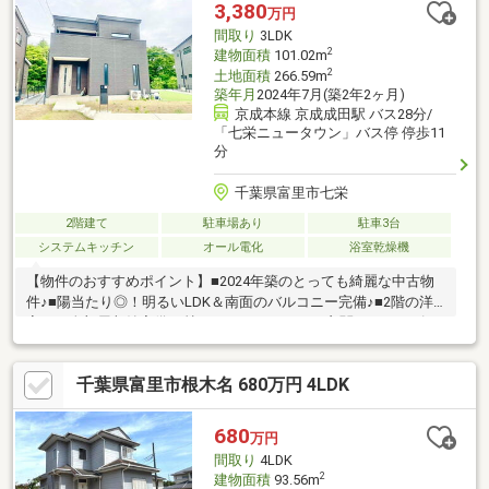
3,380
万円
間取り
3LDK
2
建物面積
101.02m
2
土地面積
266.59m
築年月
2024年7月(築2年2ヶ月)
京成本線 京成成田駅 バス28分/
「七栄ニュータウン」バス停 停歩11
分
千葉県富里市七栄
2階建て
駐車場あり
駐車3台
システムキッチン
オール電化
浴室乾燥機
【物件のおすすめポイント】■2024年築のとっても綺麗な中古物
件♪■陽当たり◎！明るいLDK＆南面のバルコニー完備♪■2階の洋
室には全部屋収納完備♪■憧れのWICが2つも！■玄関のシューズク
ローゼットは洗面所に直結！身支度もラクラク♪■コミュニケーシ
ョンを育むリビング階段♪■賢く節約！太陽光発電システム搭載♪■
千葉県富里市根木名 680万円 4LDK
人工芝が広がる専用庭(^^♪■3台駐車可能なスペース♪【周辺地図の
おすすめポイント】■コンビニが近くいざという時に便利♪■小学
校徒歩圏内！通学安心♪■車で5分圏内に商業施設多数！住みやす
680
万円
く定住率が高い富里市♪
間取り
4LDK
2
建物面積
93.56m