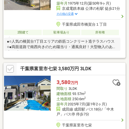
築年月
1975年12月(築50年9ヶ月)
京成電鉄本線 公津の杜駅 徒歩21分
その他の交通
千葉県成田市橋賀台１丁目
2階建て
駐車場あり
所有権
●○人気の橋賀台1丁目エリアの鉄筋コンクリート造テラスハウス
○●両面道路で南西向きのため陽当り・通風良好！大型物入のある
広いプライベートガーデン付き！
千葉県富里市七栄 3,580万円 3LDK
3,580
万円
間取り
3LDK
2
建物面積
93.57m
2
土地面積
250.6m
築年月
2025年7月(築1年2ヶ月)
成田線 成田駅 バス18分/「中木
戸」バス停 停歩7分
千葉県富里市七栄