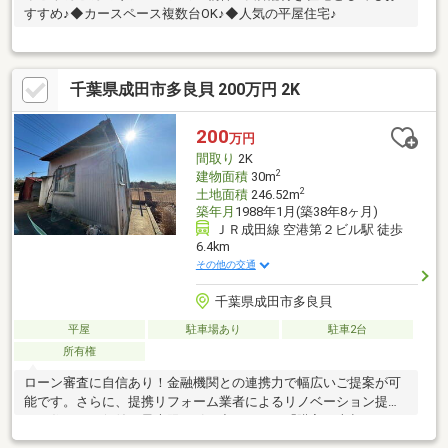
すすめ♪◆カースペース複数台OK♪◆人気の平屋住宅♪
千葉県成田市多良貝 200万円 2K
200
万円
間取り
2K
2
建物面積
30m
2
土地面積
246.52m
築年月
1988年1月(築38年8ヶ月)
ＪＲ成田線 空港第２ビル駅 徒歩
6.4km
その他の交通
千葉県成田市多良貝
平屋
駐車場あり
駐車2台
所有権
ローン審査に自信あり！金融機関との連携力で幅広いご提案が可
能です。さらに、提携リフォーム業者によるリノベーション提案
で、住まいの価値を最大限に引き出します。「購入・売却・リフ
ォーム」すべて当社にお任せください。