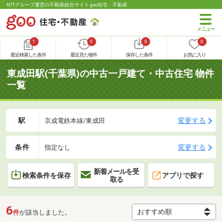
NTTグループ運営の不動産総合サイト goo住宅・不動産
1
0
0
0
最近検索した条件
最近見た物件
保存した条件
お気に入り
東成田駅(千葉県)の中古一戸建て・中古住宅 物件
一覧
駅
変更する
京成電鉄本線/東成田
条件
変更する
指定なし
新着メールを受
検索条件を保存
アプリで探す
取る
6
件
が該当しました。