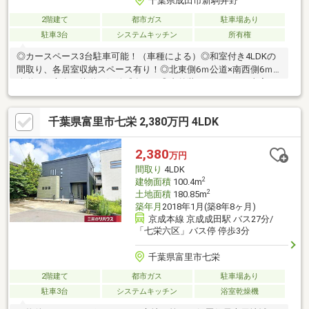
千葉県成田市新駒井野
2階建て
都市ガス
駐車場あり
駐車3台
システムキッチン
所有権
◎カースペース3台駐車可能！（車種による）◎和室付き4LDKの
間取り、各居室収納スペース有り！◎北東側6ｍ公道×南西側6ｍ
公道の二方向に接道し解放感有り！◎内外装リフォーム工事実
施！（令和8年6月完了） ・キッチン交換 ・ユニットバス交
換 ・洗面化粧台交換 ・トイレ交換 ・クロス張替 ・フロ
千葉県富里市七栄 2,380万円 4LDK
アタイル一部上張り ・畳表替え ・襖、障子張替 ・給湯器
交換 ・インターホン交換 ・クッションフロア貼替（トイレ・
洗面室） ・玄関ドア交換 ・屋根塗装 ・外壁塗装 ・ハウス
2,380
万円
クリーニング など
間取り
4LDK
2
建物面積
100.4m
2
土地面積
180.85m
築年月
2018年1月(築8年8ヶ月)
京成本線 京成成田駅 バス27分/
「七栄六区」バス停 停歩3分
千葉県富里市七栄
2階建て
都市ガス
駐車場あり
駐車3台
システムキッチン
浴室乾燥機