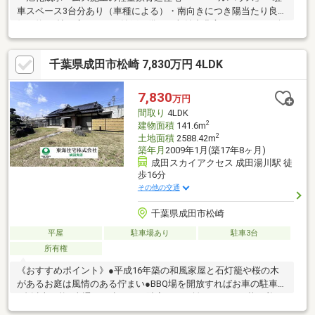
車スペース3台分あり（車種による）・南向きにつき陽当たり良
好・約5.7帖の広々とした納戸を備え、収納力豊富。ファミリー向
けのゆとりある間取り・家族のコミュニケーションを育むファミ
リーホール・ガーデニングやお子様の遊び場にも適したプライベ
千葉県成田市松崎 7,830万円 4LDK
ートなお庭・浴室＋シャワールームの2WAY仕様、忙しいご家族に
も便利な水回り設備・各居室ペアガラス採用で快適な住環境・区
画整理された閑静な住宅街、子育てに適した環境・イオンモール
7,830
万円
成田まで徒歩12分、周辺に商業施設が充実した便利な立地
間取り
4LDK
2
建物面積
141.6m
2
土地面積
2588.42m
築年月
2009年1月(築17年8ヶ月)
成田スカイアクセス 成田湯川駅 徒
歩16分
その他の交通
千葉県成田市松崎
平屋
駐車場あり
駐車3台
所有権
《おすすめポイント》●平成16年築の和風家屋と石灯籠や桜の木
があるお庭は風情のある佇まい●BBQ場を開放すればお車の駐車も
6台以上可能●車通りが少なく、隣家との距離があるので落ち着い
た静かな環境●裏手に山があり緑豊かな自然をかんじられます●瓦