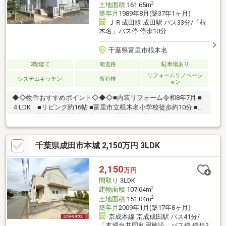
2
土地面積
161.65m
築年月
1989年8月(築37年1ヶ月)
ＪＲ成田線 成田駅 バス33分/「根
木名」バス停 停歩10分
千葉県富里市根木名
2階建て
南道路
駐車場あり
リフォームリノベーシ
システムキッチン
所有権
ョン
◆◇物件おすすめポイント◇◆◇■内装リフォーム令和8年7月 ■
４LDK ■リビング約16帖 ■富里市立根木名小学校徒歩約10分 ■本
下水 ■閑静な分譲地内 ◆価格や写真を随時更新していま
す！！◆気になる物件の価格変更や、物件の状況もいち早くわか
って便利な『お気に入り追加』をぜひご利用ください♪
千葉県成田市本城 2,150万円 3LDK
2,150
万円
間取り
3LDK
2
建物面積
107.64m
2
土地面積
151.04m
築年月
2009年1月(築17年8ヶ月)
京成本線 京成成田駅 バス41分/
「本城台共同利用施設」バス停 停歩3