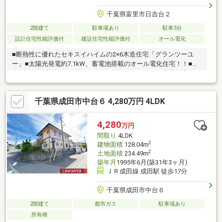
千葉県富里市日吉台２
2階建て
駐車場あり
駐車3台
設計住宅性能評価付
建設住宅性能評価付
オール電化
■断熱性に優れたセキスイハイムの2×6木造住宅「グランツーユ
ー」■太陽光発電約7.1kW、蓄電池搭載のオール電化住宅！！■駐
車3台可！■収納たっぷり5ＬＤＫ＋納戸＋ロフト■二世帯住宅とし
てもお使いいただけます■塗装メンテナンスが不要の磁器タイル
外壁
千葉県成田市中台６ 4,280万円 4LDK
4,280
万円
間取り
4LDK
2
建物面積
128.04m
2
土地面積
234.49m
築年月
1995年6月(築31年3ヶ月)
ＪＲ成田線 成田駅 徒歩17分
千葉県成田市中台６
2階建て
都市ガス
駐車場あり
所有権