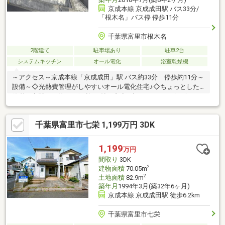
京成本線 京成成田駅 バス33分/
「根木名」バス停 停歩11分
千葉県富里市根木名
2階建て
駐車場あり
駐車2台
システムキッチン
オール電化
浴室乾燥機
～アクセス～京成本線「京成成田」駅 バス約33分 停歩約11分～
設備～◇光熱費管理がしやすいオール電化住宅♪◇ちょっとした
休憩や客間にも使える便利な3帖の和室♪◇ガーデニングが楽しめ
るお庭♪◇室内干しにも便利なランドリールーム♪◇家族のつなが
りを感じられるリビング階段♪◇採光と通風に配慮した全居室2面
千葉県富里市七栄 1,199万円 3DK
採光の間取り♪～周辺環境～富里市立根木名小学校 徒歩約6分富
里市立富里中学校 自転車約15分AIAI NURSERY西三里塚 徒歩
約22分ミニストップ 徒歩約20分カスミ 徒歩約20分国際医療福
1,199
万円
祉大学成田病院 徒歩約24分成田国際空港 車約20分
間取り
3DK
2
建物面積
70.05m
2
土地面積
82.9m
築年月
1994年3月(築32年6ヶ月)
京成本線 京成成田駅 徒歩6.2km
千葉県富里市七栄