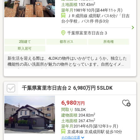
2
土地面積
157.43m
築年月
1981年10月(築44年11ヶ月)
ＪＲ成田線 成田駅 バス6分/「日吉
台小学校」バス停 停歩3分
千葉県富里市日吉台３
2階建て
都市ガス
所有権
即入居可
新生活を迎える際は、4LDKの物件はいかがでしょうか。独立した
機能性の高い洗面所が魅力の物件となっています。自然なイメー
ジを感じることの出来るフローリングとなっています。天日干し
で洗濯が心地よいベランダ付き。納得の価格帯である、購入価格
1780万円の物件は経済的です。建物面積は102.26㎡です。綺麗な
千葉県富里市日吉台２ 6,980万円 5SLDK
室内の中古戸建て物件で素敵な日々をおくりませんか。
6,980
万円
間取り
5SLDK
2
建物面積
204.82m
2
土地面積
267.47m
築年月
2014年6月(築12年3ヶ月)
京成本線 京成成田駅 徒歩10分
その他の交通