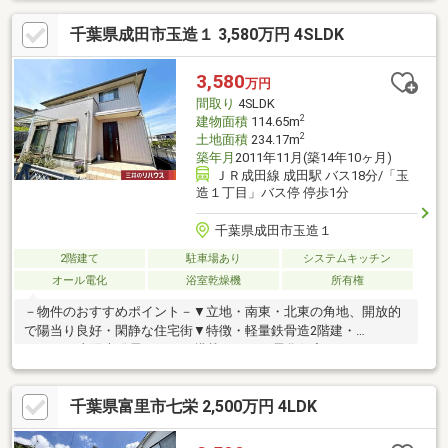
千葉県成田市玉造１ 3,580万円 4SLDK
3,580
万円
間取り
4SLDK
2
建物面積
114.65m
2
土地面積
234.17m
築年月
2011年11月(築14年10ヶ月)
ＪＲ成田線 成田駅 バス18分/「玉
造１丁目」バス停 停歩1分
千葉県成田市玉造１
2階建て
駐車場あり
システムキッチン
オール電化
浴室乾燥機
所有権
－物件のおすすめポイント－▼立地・南東・北東の角地、開放的
で陽当り良好・閑静な住宅街▼特徴・軽量鉄骨造2階建・
4SLDK・太陽光発電システム搭載のオール電化住宅・コミュニケ
ーションを育むリビング階段・家族との会話が弾む対面式キッチ
ン・納戸やWIC2箇所等、室内随所に収納有▼設備・IHクッキング
千葉県富里市七栄 2,500万円 4LDK
ヒーター・1坪タイプの浴室・浴室換気乾燥機・複層ガラス▼周辺
環境・成田市立玉造小学校 徒歩10分(約760m)・町山児童公園 徒
歩3分(約210m)■ ご希望の住まい探しをお手伝いします