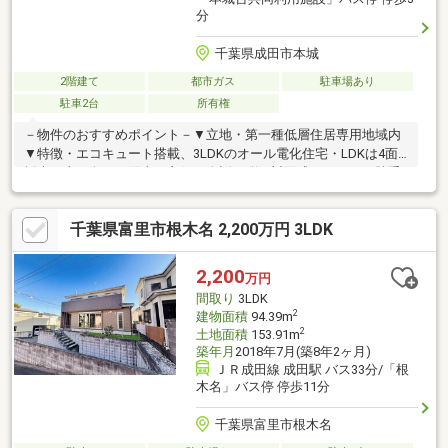
分
千葉県成田市本城
2階建て
都市ガス
駐車場あり
駐車2台
所有権
－物件のおすすめポイント－▼立地・第一種低層住居専用地域内
▼特徴・エコキュート搭載、3LDKのオール電化住宅・LDKは4面
採光、南西向きで陽当り良好・会話が弾む対面式キッチン、勝手
口有・ご家族間で顔を合わせる機会が増えるリビング階段・洗面
室は2WAY、回遊性があり家事・生活動線良好・主寝室は約10.0
千葉県富里市根木名 2,200万円 3LDK
帖、各居室6帖以上の広さ・浴室はゆったりとした1坪タイプ・並
列2台駐車可能(車種による)▼周辺環境・セブンイレブン成田南三
里塚店 徒歩2分(約130m)■ ご希望の住まい探しをお手伝いします
2,200
万円
━━━━━・・・物件の詳細・ご相談はお気軽にお問い合わせく
間取り
3LDK
ださい。
2
建物面積
94.39m
2
土地面積
153.91m
築年月
2018年7月(築8年2ヶ月)
ＪＲ成田線 成田駅 バス33分/「根
木名」バス停 停歩11分
千葉県富里市根木名