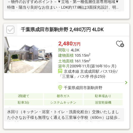
－物件のおすすめポイント－▼立地・第一種低層住居専用地域▼
特徴・陽当り良好なお住まい・LDK約17.8帖は3面採光設計、明る
く開放的な空間・会話が弾む対面式キッチン・2WAYの和室は多用
途に活用可能・3カ所から出入り可能な広々とした南東向きバルコ
ニー・駐車スペース3台分有(車種による)・即お引渡し可能(残金精
千葉県成田市新駒井野 2,480万円 4LDK
算後)▼設備・浄水器・浴室換気乾燥機▼周辺環境・ナリタヤ富里
店 徒歩5分(約380m)・ローソン富里獅子穴店 徒歩4分(約310m)■
ご希望の住まい探しをお手伝いします ━━━━━・・・物件の詳
2,480
万円
細・ご相談はお気軽にお問い合わせください。
間取り
4LDK
2
建物面積
105.15m
2
土地面積
161.15m
築年月
2009年11月(築16年10ヶ月)
京成本線 京成成田駅 バス13分/
「三里塚」バス停 停歩25分
千葉県成田市新駒井野
2階建て
都市ガス
駐車場あり
駐車3台
システムキッチン
浴室乾燥機
水回り（キッチン・浴室・トイレ・洗面化粧台）交換いたしまし
た小さなお子様も無理なく通える三里塚小学校（650ｍ）は徒歩9
分の近さスーパーカスミ（1500ｍ）は便利な徒歩19分