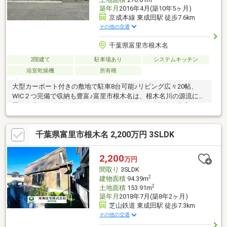
築年月
2016年4月(築10年5ヶ月)
京成本線 東成田駅 徒歩7.6km
その他の交通
千葉県富里市根木名
2階建て
駐車場あり
システムキッチン
浴室乾燥機
所有権
大型カーポート付きの敷地で駐車8台可能♪リビング広々20帖、
WIC２つ完備で収納も豊富♪富里市根木名は、根木名川の源流に位
置し、豊かな自然に囲まれながらも、スーパーや学校が充実して
いるため暮らしやすく、ファミリー層にも人気の高い地域です♪現
地合流・解散大歓迎！実際に物件を見ていただくことがとにかく
千葉県富里市根木名 2,200万円 3SLDK
一番です！！事前にご予約いただければ時間外でのご案内も可能
です♪「住宅ローンが不安…」と言うお客様へ！自社グループで住
宅ローンを取り扱っている弊社だからこそ出来るご提案がござい
2,200
万円
ます！貸金業務取扱主任者の資格保有者も居ますので、不動産会
間取り
3SLDK
社選びで迷っている方はぜひ一度ご相談ください♪
2
建物面積
94.39m
2
土地面積
153.91m
築年月
2018年7月(築8年2ヶ月)
芝山鉄道 東成田駅 徒歩7.3km
その他の交通