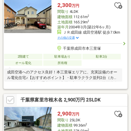
2,300
万円
間取り
4LDK
2
建物面積
112.61m
2
土地面積
165.29m
築年月
2004年3月(築22年6ヶ月)
ＪＲ成田線 成田空港駅 徒歩7.0km
その他の交通
千葉県成田市本三里塚
2階建て
駐車場あり
駐車2台
オール電化
所有権
成田空港へのアクセス良好！本三里塚エリアに、充実設備のオー
ル電化住宅♪【おすすめポイント】・駐車ラクラク並列2台（カー
ポート付き）大切な愛車を雨や直射日光から守ります。前面道路
との段差も少なく、毎日の出し入れもストレスフリーです。・安
心・快適なオール電化お手入れ簡単なIHクッキングヒーターや経
千葉県富里市根木名 2,900万円 2SLDK
済的な給湯システムで、日々の家事負担を軽減♪・安心の教育環
境：小学校まで徒歩圏内。将来を見据えたマイホーム探しをして
いる方にも自信を持っておすすめできる住環境です。空港エリア
2,900
万円
に拠点を置きたい方、設備重視で物件をお探しの方にぴったりの
間取り
2SLDK
邸宅です。詳細はお気軽にお問い合わせください！
2
建物面積
99.36m
2
土地面積
276.01m