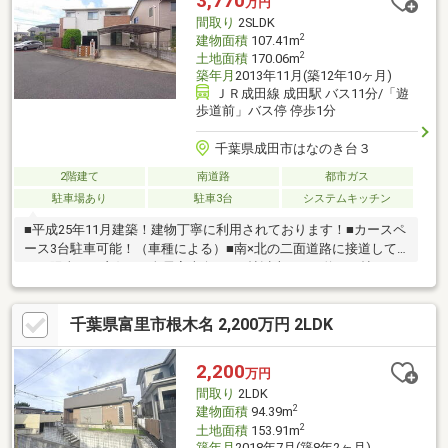
3,770
万円
間取り
2SLDK
2
建物面積
107.41m
2
土地面積
170.06m
築年月
2013年11月(築12年10ヶ月)
ＪＲ成田線 成田駅 バス11分/「遊
歩道前」バス停 停歩1分
千葉県成田市はなのき台３
2階建て
南道路
都市ガス
駐車場あり
駐車3台
システムキッチン
■平成25年11月建築！建物丁寧に利用されております！■カースペ
ース3台駐車可能！（車種による）■南×北の二面道路に接道して
おり陽当たり良好！■全居室南向き、8帖以上、LDK約19.5帖！■二
面バルコニー！WIC、SIC等収納箇所豊富！■床暖房、食洗器、EV
用コンセント等充実の設備！■室内からNARITA花火大会の花火が
千葉県富里市根木名 2,200万円 2LDK
望めます！
2,200
万円
間取り
2LDK
2
建物面積
94.39m
2
土地面積
153.91m
築年月
2018年7月(築8年2ヶ月)