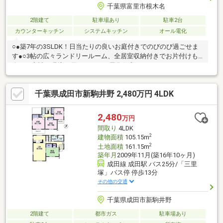
千葉県富里市根木名
2階建て
駐車場あり
駐車2台
カウンターキッチン
システムキッチン
オール電化
○●築7年の3SLDK！日当たりの良いお庭付きでのびのび過ごせま
す●○3帖の広々ランドリールーム、全居室収納付きでお片付けも
楽々！家計と環境に優しいオール電化住宅です！
千葉県成田市新駒井野 2,480万円 4LDK
2,480
万円
間取り
4LDK
2
建物面積
105.15m
2
土地面積
161.15m
築年月
2009年11月(築16年10ヶ月)
成田線 成田駅 バス25分/「三里
塚」バス停 停歩13分
その他の交通
千葉県成田市新駒井野
2階建て
都市ガス
駐車場あり