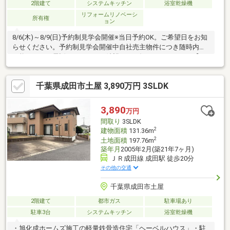
2階建て
システムキッチン
浴室乾燥機
リフォームリノベーシ
所有権
ョン
8/6(木)～8/9(日)予約制見学会開催※当日予約OK。ご希望日をお知
らせください。予約制見学会開催中自社売主物件につき随時内覧
可能です。お電話かメールでご希望日をお知らせください。【リ
フォーム内容】●標準シロアリ防除工事●外構・外装外壁屋根塗
装、庭木伐採●水回りシステムキッチン交換、ユニットバス交
千葉県成田市土屋 3,890万円 3SLDK
換、トイレ交換、洗面化粧台交換●内装間取変更、玄関鍵交換、
室内ドア交換、床材上張り、シューズボックス交換、クロス張替
え●その他設備給湯器交換、インターホン設置、火災警報器設
3,890
万円
置、照明器具交換
間取り
3SLDK
2
建物面積
131.36m
2
土地面積
197.76m
築年月
2005年2月(築21年7ヶ月)
ＪＲ成田線 成田駅 徒歩20分
その他の交通
千葉県成田市土屋
2階建て
都市ガス
駐車場あり
駐車3台
システムキッチン
浴室乾燥機
・旭化成ホームズ施工の軽量鉄骨造住宅「ヘーベルハウス」・駐