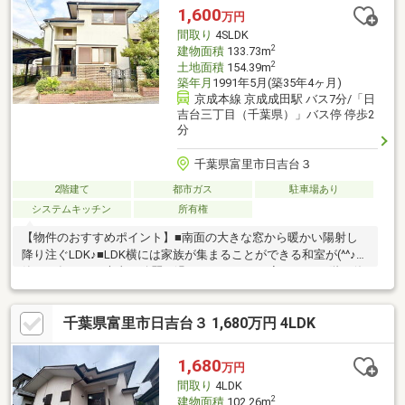
1,600
万円
間取り
4SLDK
2
建物面積
133.73m
2
土地面積
154.39m
築年月
1991年5月(築35年4ヶ月)
京成本線 京成成田駅 バス7分/「日
吉台三丁目（千葉県）」バス停 停歩2
分
千葉県富里市日吉台３
2階建て
都市ガス
駐車場あり
システムキッチン
所有権
【物件のおすすめポイント】■南面の大きな窓から暖かい陽射し
降り注ぐLDK♪■LDK横には家族が集まることができる和室が(^^♪■
築３５年ながら大事に綺麗に過ごされていたお家です♪■２階の使
い勝手のいい洋室は３部屋♪収納は各部屋に完備♪■２階にはWICと
納戸があり収納スペースは申し分なし♪■玄関に窓有り＆吹抜けで
千葉県富里市日吉台３ 1,680万円 4LDK
開放感のある空間！■キッチンには勝手口がありゴミ出しラクチ
ン！！■カーポート付きの１台駐車スペース☆【周辺のおすすめ
ポイント】■小中学校徒歩圏内■コンビニすぐ！■駅までバスでラ
1,680
万円
クラク通勤☆■大きな病院も日吉台にあります☆
間取り
4LDK
2
建物面積
102.26m