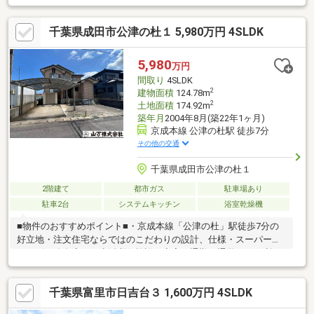
工事、残置物撤去、ハウスクリーニング、除草●おすすめポイン
ト・本物件は条件により住宅ローン減税が適用されます。・お客
千葉県成田市公津の杜１ 5,980万円 4SLDK
様に合わせたローンの組み方や金融機関をご提案。住宅ローンが
初めての方でもお気軽にご相談ください。●周辺施設・成田市立
平成小学校まで約0.85km（徒歩約11分）・成田市立公津の杜中学
5,980
万円
校まで約2.1km（徒歩約27分/自転車約11分）
間取り
4SLDK
2
建物面積
124.78m
2
土地面積
174.92m
築年月
2004年8月(築22年1ヶ月)
京成本線 公津の杜駅 徒歩7分
その他の交通
千葉県成田市公津の杜１
2階建て
都市ガス
駐車場あり
駐車2台
システムキッチン
浴室乾燥機
■物件のおすすめポイント■・京成本線「公津の杜」駅徒歩7分の
好立地・注文住宅ならではのこだわりの設計、仕様・スーパーや
コンビニ飲食店など生活利便施設が充実・通勤や通学にも便利な
立地・閑静な住宅街で落ち着いた住環境・室内を丁寧に使用され
ております・駐車スペース並列2台分あり・陽当たり、通風良好・
千葉県富里市日吉台３ 1,600万円 4SLDK
南東側前面棟なし