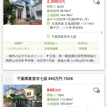
2,500
万円
━━━━━・・・物件の詳細・ご相談はお気軽にお問い合わせく
間取り
4LDK
ださい。
2
建物面積
98.95m
2
土地面積
164.78m
築年月
2022年1月(築4年8ヶ月)
京成本線 京成成田駅 バス14分/
「獅子穴」バス停 停歩8分
千葉県富里市七栄
2階建て
駐車場あり
駐車2台
システムキッチン
浴室乾燥機
所有権
－物件のおすすめポイント－▼立地・第一種低層住居専用地域の
閑静な住宅街▼特徴・2022年1月築・家族が集うLDKは約16.0帖・
LDと一体感のある対面式キッチン・洗面室はキッチンとホールか
ら出入り可能・約7.0帖の洋室にWIC有・水回りを集約配置、家事
動線に配慮・洋室2部屋に面した南向きバルコニー▼設備・食洗
千葉県富里市七栄 840万円 7SDK
機・浴室は1616サイズ／浴室換気乾燥機・複層ガラス・TVモニタ
付インターホン▼周辺環境・富里市立富里小学校 徒歩8分(約
640m)■ ご希望の住まい探しをお手伝いします ━━━━━・・・
840
万円
物件の詳細・ご相談はお気軽にお問い合わせください。
間取り
7SDK
2
建物面積
112.06m
2
土地面積
185.03m