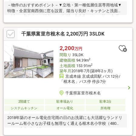
－物件のおすすめポイント－▼立地・第一種低層住居専用地域▼
特徴・全居室南西側に窓を設置、陽当り良好・キッチンと洗面室
が近く、家事動線に配慮された設計・主寝室は約11.1帖・3部屋に
面す南西向きバルコニー・各階にトイレ・洗面台を配置・シャッ
ター付車庫有(車種による)▼周辺環境・石橋台児童公園 徒歩2分
千葉県富里市根木名 2,200万円 3SLDK
(約110m)・成田市立向台小学校 徒歩4分(約260m)・成田市立中台
中学校 徒歩7分(約500m)・セブンイレブン成田加良部店 徒歩6分
(約440m)■ ご希望の住まい探しをお手伝いします
2,200
万円
━━━━━・・・物件の詳細・ご相談はお気軽にお問い合わせく
間取り
3SLDK
ださい。
2
建物面積
94.39m
2
土地面積
153.91m
築年月
2018年7月(築8年2ヶ月)
京成本線 京成成田駅 バス12分/
「根木名」バス停 停歩7分
千葉県富里市根木名
2階建て
駐車場あり
駐車2台
システムキッチン
オール電化
所有権
2018年築のオール電化住宅雨の日のお洗濯にも大活躍なランドリ
ールーム有小さなお子様も無理なく通える根木名小学校（480
ｍ）は徒歩6分の近さ