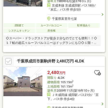
築年月
1989年6月(築37年3ヶ月)
京成本線 京成成田駅 バス18分/
「末広」バス停 停歩5分
千葉県富里市七栄
2階建て
ルーフバルコニー
駐車場あり
システムキッチン
所有権
◇スーパー・ドラッグストアが徒歩２分なのでとても便利！！◇
１７帖の超広々ルーフバルコニーはドッグランにも◎◇１階・２
階あわせて和室３部屋・洋室４部屋を備えたゆとりある間取り※
居住中の為、内覧の際にはご予約が必要となります※現況有姿で
のお渡しとなる為、リフォームが必要な個所があります※未登記
千葉県成田市新駒井野 2,480万円 4LDK
の増築部分があります
2,480
万円
間取り
4LDK
2
建物面積
105.15m
2
土地面積
161.15m
築年月
2009年11月(築16年10ヶ月)
ＪＲ成田線 成田駅 バス21分/「宮
下」バス停 停歩4分