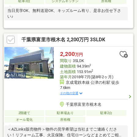
駐車3台
システムキッチン
所有権
当日見学OK、無料送迎OK、キッズルーム有り、是非お任せ下さ
い♪
千葉県富里市根木名 2,200万円 3SLDK
2,200
万円
間取り
3SLDK
2
建物面積
94.39m
2
土地面積
153.91m
築年月
2018年7月(築8年2ヶ月)
京成電鉄本線 公津の杜駅 徒歩
7.6km
その他の交通
千葉県富里市根木名
2階建て
駐車場あり
駐車2台
オール電化
所有権
＜AZLinks販売物件＞物件の見学希望は当社までご連絡くださ
い！リフォーム工事、火災保険、住宅ローンなどまとめてご相談