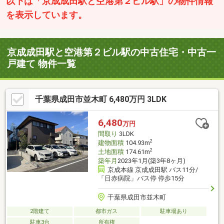
以下は「京成成田駅と空港第２ビル駅」の物件情報
を表示しています。
京成成田駅と空港第２ビル駅の中古住宅・中古一
戸建て 物件一覧
千葉県成田市並木町 6,480万円 3LDK
6,480
万円
間取り
3LDK
2
建物面積
104.93m
2
土地面積
174.61m
築年月
2023年1月(築3年8ヶ月)
京成本線 京成成田駅 バス11分/
「日赤病院」バス停 停歩15分
千葉県成田市並木町
2階建て
都市ガス
駐車場あり
駐車3台
所有権