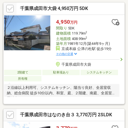
千葉県成田市大袋 4,950万円 5DK
4,950
万円
間取り
5DK
2
建物面積
119.79m
2
土地面積
408.99m
築年月
1981年12月(築44年9ヶ月)
京成本線 公津の杜駅 徒歩19分
その他の交通
千葉県成田市大袋
2階建て
駐車場あり
システムキッチン
所有権
２沿線以上利用可、システムキッチン、陽当り良好、全居室収
納、総合病院 徒歩10分以内、和室、庭、２階建、南庭、全居室６
畳以上
千葉県成田市はなのき台３ 3,770万円 2SLDK