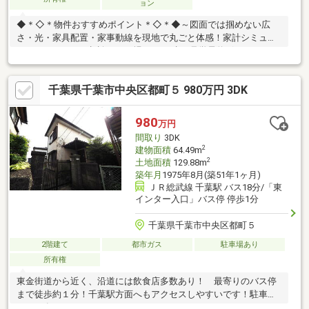
ョン
◆＊◇＊物件おすすめポイント＊◇＊◆～図面では掴めない広
さ・光・家具配置・家事動線を現地で丸ごと体感！家計シミュレ
ーションやローン相談もその場でOK。赤い見学予約ボタンよりス
ムーズに来場予約～♪◆リフォーム完了しました！いつでも見学
可能♪◇2路線2駅徒歩利用可能！◆徒歩圏内に施設充実の好立地
千葉県千葉市中央区都町５ 980万円 3DK
♪◇収納充実！小屋裏収納付き♪◆いろいろなご希望がございまし
たら、お客様のご要望をどしどしお聞かせください♪弊社の専門ス
タッフがお答えいたします♪『売ったり買ったり・住宅ローンのご
980
万円
相談・地域の情報等・不動産に関すること』は、不動産のプロフ
間取り
3DK
ェッショナル・センチュリー21千葉リアルティーへ！
2
建物面積
64.49m
2
土地面積
129.88m
築年月
1975年8月(築51年1ヶ月)
ＪＲ総武線 千葉駅 バス18分/「東
インター入口」バス停 停歩1分
千葉県千葉市中央区都町５
2階建て
都市ガス
駐車場あり
所有権
東金街道から近く、沿道には飲食店多数あり！ 最寄りのバス停
まで徒歩約１分！千葉駅方面へもアクセスしやすいです！駐車ス
ペース有り！