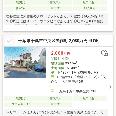
2階建て
都市ガス
駐車場あり
駐車2台
所有権
即入居可
◎各居室に大容量のクローゼットがあり、和室には押入がありま
す◎周辺にはスーパーやコンビニがあります◎駐車2台可(車種に
よる)◎即引渡し可◎リフォーム履歴：2025年9月給湯器交換■ ご
希望の住まい探しをお手伝いします ━━━━━・・・物件の詳
細・ご相談はお気軽にお問い合わせください。
千葉県千葉市中央区矢作町 2,080万円 4LDK
2,080
万円
間取り
4LDK
2
建物面積
90.47m
2
土地面積
160.43m
築年月
1987年1月(築39年8ヶ月)
ＪＲ総武線 千葉駅 バス15分/「矢
作台」バス停 停歩5分
千葉県千葉市中央区矢作町
2階建て
都市ガス
駐車場あり
システムキッチン
所有権
～リフォームはナカジツにおまかせ！～豊富な実績に基づき、リ