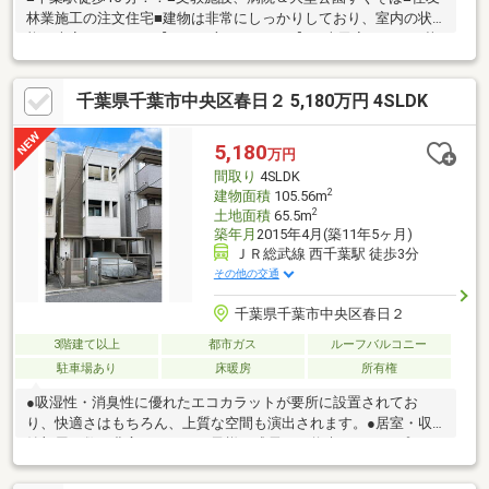
林業施工の注文住宅■建物は非常にしっかりしており、室内の状
態も大変キレイです【こんな方におすすめ】・古民家のような落
ち着いた雰囲気がお好きな方・リノベーション前提で物件をお探
しの方・子育てが一段落！静かな環境でゆったり暮らしたい方・
千葉県千葉市中央区春日２ 5,180万円 4SLDK
建物使用後、将来の資産活用に回したい方
5,180
万円
間取り
4SLDK
2
建物面積
105.56m
2
土地面積
65.5m
築年月
2015年4月(築11年5ヶ月)
ＪＲ総武線 西千葉駅 徒歩3分
その他の交通
千葉県千葉市中央区春日２
3階建て以上
都市ガス
ルーフバルコニー
駐車場あり
床暖房
所有権
●吸湿性・消臭性に優れたエコカラットが要所に設置されてお
り、快適さはもちろん、上質な空間も演出されます。●居室・収
納部屋の数が豊富なため、お子様の成長や、将来のライフプラン
の変更にも柔軟に対応することが可能です！●居室等の窓は二重
窓になっており、騒音対策も念入りにされている点も大きな魅力