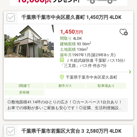
千葉県千葉市中央区星久喜町 1,450万円 4LDK
1,450
万円
間取り
4LDK
2
建物面積
93.56m
2
土地面積
136m
築年月
1997年1月(築29年8ヶ月)
ＪＲ総武線快速 千葉駅 バス15分/
「三叉路」バス停 停歩7分
千葉県千葉市中央区星久喜町
2階建て
都市ガス
駐車場あり
所有権
◎敷地面積41.14坪のゆとりの広さ！◎カースペース1台分あり！
お車での移動が多いご家族も安心です！◎近隣、生活利便施設が
充実！快適な生活が過ごせる住環境が魅力です！◎ご家族みんな
がゆったりくつろげる広々リビング！◎居室は全部屋6帖以上のゆ
ったりくつろぎ空間！◎全居室2面採光！陽当り・通風に恵まれて
千葉県千葉市若葉区大宮台３ 2,580万円 4LDK
います！◎柔らかい和室付きの物件！和の空間を感じることので
きる落ち着きある一部屋です！◎明るく解放感のある「吹抜」の