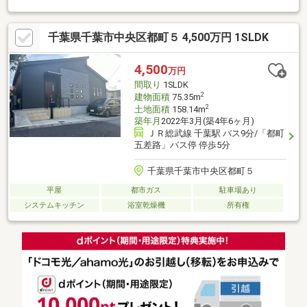
千葉県千葉市中央区都町５ 4,500万円 1SLDK
4,500
万円
間取り
1SLDK
2
建物面積
75.35m
2
土地面積
158.14m
築年月
2022年3月(築4年6ヶ月)
ＪＲ総武線 千葉駅 バス9分/「都町
五差路」バス停 停歩5分
千葉県千葉市中央区都町５
平屋
都市ガス
駐車場あり
システムキッチン
浴室乾燥機
所有権