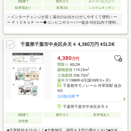
2階建て
都市ガス
ルーフバルコニー
駐車場あり
駐車2台
システムキッチン
～インターチェンジが近く遠出のお出かけがしやすくて便利～ー
ー ＰＩＣＫＵＰ ーー◆コンビニやスーパー徒歩10分以内で便利
な立地♪◆アイディホーム施工の4LDK◆駐車場2台可能◆南向き
の全室2面採光で明るい室内◎◆リビング隣の和室は多様にお使
いいただけます！◆全室収納付き♪ご家族の衣類やお荷物もスッ
千葉県千葉市中央区弁天４ 4,380万円 4SLDK
キリ片付きそうですね！※引き渡しはR9年2月になります利便性と
住環境の良さをバランス良く両立した立地が魅力。ご自身好みの
リフォームベースとしての活用や、初めてのマイホームにもおす
4,380
万円
すめです！ぜひ一度、周辺環境と合わせてご見学ください。
間取り
4SLDK
2
建物面積
119.23m
2
土地面積
206.72m
築年月
1988年4月(築38年5ヶ月)
千葉都市モノレール 作草部駅 徒歩
6分
その他の交通
千葉県千葉市中央区弁天４
2階建て
都市ガス
駐車場あり
所有権
■千葉駅徒歩15 分！！■文教施設、病院＆大型公園すぐそば■住友