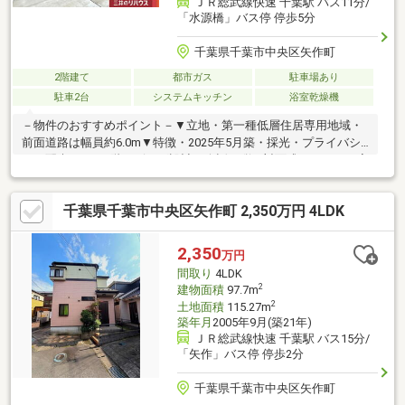
ＪＲ総武線快速 千葉駅 バス11分/
「水源橋」バス停 停歩5分
千葉県千葉市中央区矢作町
2階建て
都市ガス
駐車場あり
駐車2台
システムキッチン
浴室乾燥機
－物件のおすすめポイント－▼立地・第一種低層住居専用地域・
前面道路は幅員約6.0m▼特徴・2025年5月築・採光・プライバシ
ーに配慮された2階リビング設計・会話が弾む対面式キッチン・室
内干しできるランドリースペース有・2階に水回りを集約配置・
WIC・SIC・パントリー等、収納豊富・駐車2台可(車種による)・即
千葉県千葉市中央区矢作町 2,350万円 4LDK
引渡し可(残金精算後)▼設備・食洗機／浄水器・浴室暖房乾燥
機・TVモニタ付インターホン※ゴミ置き場面積3.49平米(持分13分
の1)■ ご希望の住まい探しをお手伝いします ━━━━━・・・物
2,350
万円
件の詳細・ご相談はお気軽にお問い合わせください。
間取り
4LDK
2
建物面積
97.7m
2
土地面積
115.27m
築年月
2005年9月(築21年)
ＪＲ総武線快速 千葉駅 バス15分/
「矢作」バス停 停歩2分
千葉県千葉市中央区矢作町