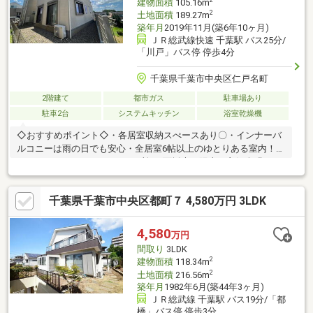
2
建物面積
105.16m
2
土地面積
189.27m
築年月
2019年11月(築6年10ヶ月)
ＪＲ総武線快速 千葉駅 バス25分/
「川戸」バス停 停歩4分
千葉県千葉市中央区仁戸名町
2階建て
都市ガス
駐車場あり
駐車2台
システムキッチン
浴室乾燥機
◇おすすめポイント◇・各居室収納スぺースあり〇・インナーバ
ルコニーは雨の日でも安心・全居室6帖以上のゆとりある室内！・
ウォークインクローゼット2か所・2面採光で陽当り良好〇明るい
室内♪・リビング16帖で広々ゆとりがあります・カウンターキッ
チンでリビングを見渡す事ができるので、小さなお子様がいても
千葉県千葉市中央区都町７ 4,580万円 3LDK
安心です〇※別途間知ブロック面積約48.58平米も含む189.27平米
の売買となります。〇●ご案内方法●〇ご来店できないお客様はご
指定場所での待ち合わせからのご案内も可能です（無料送迎）
4,580
万円
間取り
3LDK
2
建物面積
118.34m
2
土地面積
216.56m
築年月
1982年6月(築44年3ヶ月)
ＪＲ総武線 千葉駅 バス19分/「都
橋」バス停 停歩3分