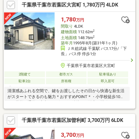
千葉県千葉市若葉区大宮町 1,780万円 4LDK
です。●約１１．５４平米の開放感に溢れたルーフバルコニーで
は、洗濯物を干すことはもちろん、BBQ等もお楽しみいただけま
す。●様々な用途に使用可能な小屋裏収納では、テレワーク・仮
1,780
万円
眠等、自由な楽しみ方を選択いただけます！●駐車スペースには
間取り
4LDK
カーポートが設置されており、愛車が雨に濡れる心配もございま
2
建物面積
112.62m
せん。
2
土地面積
148.76m
築年月
1995年8月(築31年1ヶ月)
ＪＲ総武線 千葉駅 バス17分/「下
長」バス停 停歩1分
千葉県千葉市若葉区大宮町
2階建て
都市ガス
駐車場あり
駐車2台
所有権
即入居可
清潔感あふれる空間で、鍵をお渡ししたその日から快適な新生活
がスタートできるのも魅力＊おすすめPOINT＊・小学校徒歩10分
でお子様の通学も安心・リビングと隣接する洋室を開放すると
広々した空間へ・キッチンは独立しており、リビングへの匂いな
ども軽減のびのびと子育てをしたいファミリー層から落ち着いた
千葉県千葉市若葉区加曽利町 3,700万円 6LDK
環境で暮らしたい方まで幅広くおすすめできるお家・・リフォー
ム内容・・■外壁塗装・ベランダ防水■一部建具交換■玄関ドア交
換■クロス・CF 張替■障子張替■畳表替■キッチン水栓交換■ユニッ
3,700
万円
トバス交換■洗面化粧台交換■トイレ交換■白蟻防除工事■ハウスク