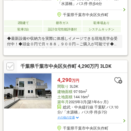
「水源橋」バス停 停歩6分
千葉県千葉市中央区矢作町
2階建て
都市ガス
駐車場あり
駐車2台
設計住宅性能評価付
システムキッチン
◆最新設備や収納力を実際に体感しイメージできる現地見学会受
付中！◆頭金０円で月々８８，９００円～ご購入が可能です◆頭
金０円・諸費用・家具家電代・オプション代・引越費用までお任
せ下さい！◆４LDK＋駐車スペース並列２台分ございます♪◆ＪＲ
総武本線『千葉駅』までバス１０分で通勤も便利です♪◆星久喜
千葉県千葉市中央区矢作町 4,290万円 3LDK
小学校・星久喜中学校です♪◆ランドロームまで徒歩１１分でお
買い物が便利です♪◆家族が集うLDKは１８帖ございます♪◆シュ
ーズインクローク・パントリー・カップボード・食器洗浄乾燥機
4,290
万円
など充実の仕様♪～住宅ローンに強い！無料相談会開催中～■頭
間取り
3LDK
金・諸費用がない■オートローンや他に借入がある
2
建物面積
97.93m
2
土地面積
144.16m
築年月
2025年3月(築1年6ヶ月)
総武・中央緩行線 千葉駅 バス10
分/「水源橋」バス停 停歩7分
その他の交通
千葉県千葉市中央区矢作町