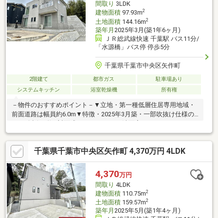
間取り
3LDK
2
建物面積
97.93m
2
土地面積
144.16m
築年月
2025年3月(築1年6ヶ月)
ＪＲ総武線快速 千葉駅 バス11分/
「水源橋」バス停 停歩5分
千葉県千葉市中央区矢作町
2階建て
都市ガス
駐車場あり
システムキッチン
浴室乾燥機
所有権
－物件のおすすめポイント－▼立地・第一種低層住居専用地域・
前面道路は幅員約6.0m▼特徴・2025年3月築・一部吹抜け仕様の
LD・会話が弾む対面式キッチン・LD・洗面室・ランドリースペー
スは回遊性のある設計・顔を合わせやすいリビング階段・パント
リー・SC等の収納付・駐車場有(車種による)・即引渡し可能(残金
千葉県千葉市中央区矢作町 4,370万円 4LDK
精算後)▼設備・複層ガラス・食洗機／浄水器付水栓・浴室暖房乾
燥機・TVモニタ付インターホン※ゴミ置き場面積3.49平米(持分13
分の1)■ ご希望の住まい探しをお手伝いします ━━━━━・・・
4,370
万円
物件の詳細・ご相談はお気軽にお問い合わせください。
間取り
4LDK
2
建物面積
110.75m
2
土地面積
159.57m
築年月
2025年5月(築1年4ヶ月)