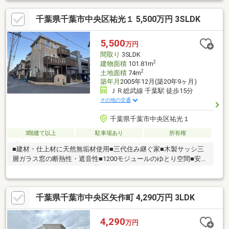
千葉県千葉市中央区祐光１ 5,500万円 3SLDK
5,500
万円
間取り
3SLDK
2
建物面積
101.81m
2
土地面積
74m
築年月
2005年12月(築20年9ヶ月)
ＪＲ総武線 千葉駅 徒歩15分
その他の交通
千葉県千葉市中央区祐光１
3階建て以上
駐車場あり
所有権
■建材・仕上材に天然無垢材使用■三代住み継ぐ家■木製サッシ三
層ガラス窓の断熱性・遮音性■1200モジュールのゆとり空間■安心
のヒュースドクトル50（引継ぎ）（スウェーデンハウスによる50
年無料定期健診システム） ■24時間熱交換型換気システム■高気
密・高断熱・計画換気 ■優れた耐震性能■高い防犯性能■火災に強
千葉県千葉市中央区矢作町 4,290万円 3LDK
い防火性能■強力な台風にも負けない耐風・耐水性能
4,290
万円