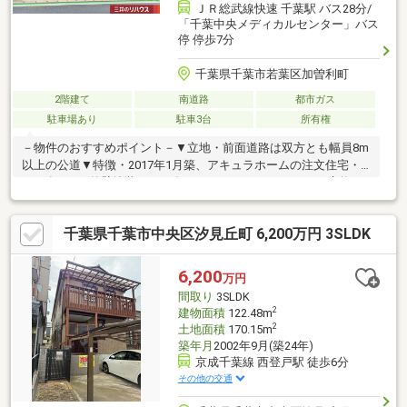
ＪＲ総武線快速 千葉駅 バス28分/
「千葉中央メディカルセンター」バス
停 停歩7分
千葉県千葉市若葉区加曽利町
2階建て
南道路
都市ガス
駐車場あり
駐車3台
所有権
－物件のおすすめポイント－▼立地・前面道路は双方とも幅員8m
以上の公道▼特徴・2017年1月築、アキュラホームの注文住宅・
2025年7月 外壁塗装 2025年10月 ガレージシャッター交換・
南×東の角地・前面道路幅員 南側約8.1ｍ、東側約8.5ｍ・全居室6
帖以上・2面採光設計・LD横に小上がりのタタミコーナー有・ご
千葉県千葉市中央区汐見丘町 6,200万円 3SLDK
家族の交流が増えるリビング階段・作業動線が短いL字型キッチ
ン・南向きのインナーバルコニー・カースペース3台分の他、シャ
ッター付ガレージ有(車種による)▼設備・太陽光発電システム※都
6,200
万円
市計画法第29条の開発区域内のため建築物の(再)建築可
間取り
3SLDK
2
建物面積
122.48m
2
土地面積
170.15m
築年月
2002年9月(築24年)
京成千葉線 西登戸駅 徒歩6分
その他の交通