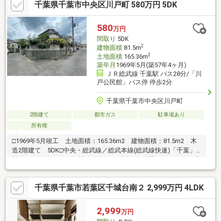
千葉県千葉市中央区川戸町 580万円 5DK
ため、外からの視線などを気にせず過ごせます。■全居室8帖以上
のゆとりある広さ！■約18.0帖の倉庫のほか、WIC×2や物入など豊
富な収納も魅力です。 倉庫は作業スペースなど、多目的スペー
580
万円
スとしても◎■周辺環境・仁戸名小学校まで徒歩8分(約600m)・ミ
間取り
5DK
ニストップ千葉仁戸名店まで徒歩3分(約250m)
2
建物面積
81.5m
2
土地面積
165.36m
築年月
1969年5月(築57年4ヶ月)
ＪＲ総武線 千葉駅 バス28分/「川
戸公民館」バス停 停歩2分
千葉県千葉市中央区川戸町
2階建て
都市ガス
駐車場あり
所有権
□1969年5月竣工 土地面積：165.36m2 建物面積：81.5m2 木
造2階建て 5DK□中央・総武線／総武本線(総武線快速)「千葉」
駅 バス28分（バス停:川戸公民館） 徒歩2分□間取り：5DK 個室
をしっかり確保しつつ、 共有スペースもしっかり取られていま
す□用途地域：第一種低層住居専用地域□浴室・トイレに窓あり
千葉県千葉市若葉区千城台南２ 2,999万円 4LDK
自然換気ができ、湿気やニオイがこもりにくく、 清潔な空間を
保ちやすい仕様です
2,999
万円