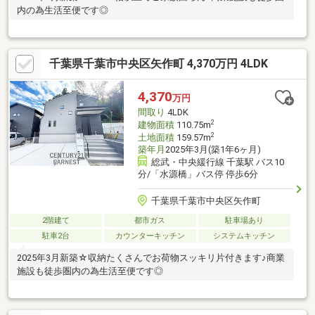
内の為生活至便です◎
千葉県千葉市中央区矢作町 4,370万円 4LDK
4,370
万円
間取り
4LDK
2
建物面積
110.75m
2
土地面積
159.57m
築年月
2025年3月(築1年6ヶ月)
総武・中央緩行線 千葉駅 バス10
分/「水源橋」バス停 停歩6分
千葉県千葉市中央区矢作町
2階建て
都市ガス
駐車場あり
駐車2台
カウンターキッチン
システムキッチン
2025年3月新築☆収納たくさんでお荷物スッキリ片付きます♪商業
施設も徒歩圏内の為生活至便です◎