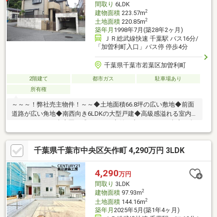
間取り
6LDK
リーニング
2
建物面積
223.57m
2
土地面積
220.85m
築年月
1998年7月(築28年2ヶ月)
ＪＲ総武線快速 千葉駅 バス16分/
「加曽利町入口」バス停 停歩4分
千葉県千葉市若葉区加曽利町
2階建て
都市ガス
駐車場あり
所有権
～～～！弊社売主物件！～～◆土地面積66.8坪の広い敷地◆前面
道路が広い角地◆南西向き6LDKの大型戸建◆高級感溢れる室内と
ちょっとした日本庭園を感じれるお庭付き◆シャッター車庫１台
駐車可 〇スーパーやコンビニ、ドラッグストアが近く便利な立
地〇加曽利中学校徒歩6分高級感溢れるお家を是非一度ご覧くださ
千葉県千葉市中央区矢作町 4,290万円 3LDK
い(●´ω｀●)※境界非明示
4,290
万円
間取り
3LDK
2
建物面積
97.93m
2
土地面積
144.16m
築年月
2025年5月(築1年4ヶ月)