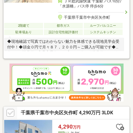
ＪＲ総武線快速 千葉駅 バス10分/
「水源橋」バス停 停歩6分
千葉県千葉市中央区矢作町
2階建て
都市ガス
ルーフバルコニー
駐車場あり
設計住宅性能評価付
システムキッチン
◆現地確認で写真ではわからない魅力を体感できる現地見学会受
付中！◆頭金０円で月々８７，２００円～ご購入が可能です◆頭
金０円・諸費用・家具家電代・オプション代・引越費用までお任
せ下さい！◆３LDK＋駐車スペースがございます♪◆ＪＲ総武本線
『千葉駅』までバス１０分で通勤も便利です♪◆星久喜小学校・
星久喜中学校です♪◆ランドロームまで徒歩１１分でお買い物が
便利です♪◆ご家族が集うLDKは広々２０帖ございます♪◆シュー
ズインクローク・パントリー・カップボード・食器洗浄乾燥機な
ど充実仕様です♪～住宅ローンに強い！無料相談会開催中～■頭
金・諸費用がない■オートローンや他に借入がある
千葉県千葉市中央区矢作町 4,290万円 3LDK
4,290
万円