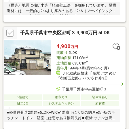
《構造》地震に強い木造「枠組壁工法」を採用しています 。壁構
造材には、一般的な2×4より厚みのある「2×6（ツーバイシック
ス）」材を一部使用し、強度と断熱性を高めています 。《快適な
室内環境》家中の温度を一定に保つ全館冷房システム「アネー
ロ」を搭載しています。窓には遮熱・断熱性に優れた「Low-E複
千葉県千葉市中央区都町３ 4,900万円 5LDK
層ガラス」の樹脂複合サッシを採用しています。高性能グラスウ
ールにより、高い断熱性能を実現しています。《輸入住宅ならで
はのデザインと設備》タカラスタンダード製のハイグレードキッ
4,900
万円
チンや、換気乾燥機付きの広々としたバスルームなど、設備仕様
間取り
5LDK
も充実しています 。
2
建物面積
171.08m
2
土地面積
638.01m
築年月
1994年4月(築32年5ヶ月)
ＪＲ総武線快速 千葉駅 バス9分/
「都町五差路」バス停 停歩3分
千葉県千葉市中央区都町３
2階建て
都市ガス
駐車場あり
駐車3台
システムキッチン
所有権
■軽量鉄骨造2階建■5LDK+WIC■1階廊下に大型の納戸■3か所のキ
ッチン・トイレ・浴室には窓があり換気良好■1階キッチンは廊下
にもつながる2WAY仕様■駐車スペース5台分(車種による)