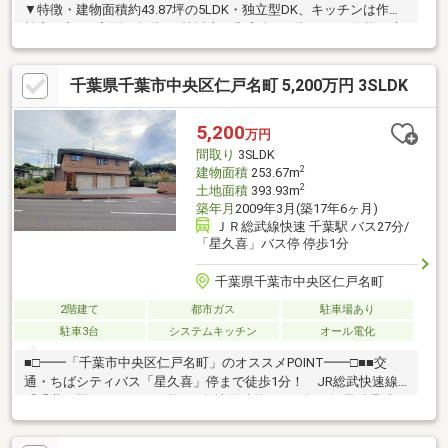
▼特徴・建物面積約43.87坪の5LDK・独立型DK、キッチンは作業
効率の良いL字型・各階に6帖以上の和室有、1階は2WAY仕様で床
の間・広縁付・随所に収納を確保・枯山水の意匠が施された坪
庭・駐車1台可(車種による)▼2023年10月～2024年2月内外装リフ
千葉県千葉市中央区仁戸名町 5,200万円 3SLDK
ォーム済【交換】キッチンシンク・水栓、レンジフード、シャッ
ター 等【張替】フローリング、クロス 等【その他】外壁塗装、屋
根一部修繕 他■ ご希望の住まい探しをお手伝いします
5,200
万円
━━━━━・・・物件の詳細・ご相談はお気軽にお問い合わせく
間取り
3SLDK
ださい。
2
建物面積
253.67m
2
土地面積
393.93m
築年月
2009年3月(築17年6ヶ月)
ＪＲ総武線快速 千葉駅 バス27分/
「星久喜」バス停 停歩1分
千葉県千葉市中央区仁戸名町
2階建て
都市ガス
駐車場あり
駐車3台
システムキッチン
オール電化
■□━━「千葉市中央区仁戸名町」のオススメPOINT━━□■■交
通・ちばシティバス「星久喜」停まで徒歩1分！ JR総武快速線
「千葉」駅へアクセス可能。■敷地面積約119.16坪！軽量鉄骨造2
階建住宅。■ビルトインガレージに3台、カースペースに3台の合
計6台駐車可能(車種による)。■居住スペースは2階に配されている