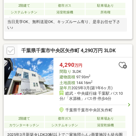
2階建て
都市ガス
駐車場あり
システムキッチン
浴室乾燥機
所有権
当日見学OK、無料送迎OK、キッズルーム有り、是非お任せ下さ
い♪
千葉県千葉市中央区矢作町 4,290万円 3LDK
4,290
万円
間取り
3LDK
2
建物面積
97.93m
2
土地面積
144.16m
築年月
2025年3月(築1年6ヶ月)
総武・中央緩行線 千葉駅 バス10
分/「水源橋」バス停 停歩6分
千葉県千葉市中央区矢作町
2階建て
都市ガス
駐車場あり
カウンターキッチン
システムキッチン
浴室乾燥機
2025年3月新築☆LDK20帖以上でご家族団らん♪商業施設も徒歩圏