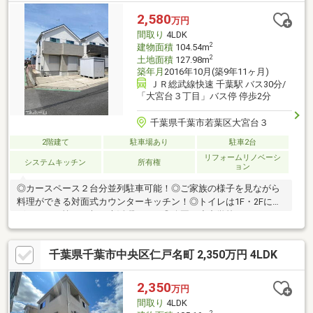
玄関！一年中心地よい光が差し込みます！◎お庭付き！ガーデニ
2,580
万円
ングや家庭菜園などが楽しめますね！
間取り
4LDK
2
建物面積
104.54m
2
土地面積
127.98m
築年月
2016年10月(築9年11ヶ月)
ＪＲ総武線快速 千葉駅 バス30分/
「大宮台３丁目」バス停 停歩2分
千葉県千葉市若葉区大宮台３
2階建て
駐車場あり
駐車2台
リフォームリノベーシ
システムキッチン
所有権
ョン
◎カースペース２台分並列駐車可能！◎ご家族の様子を見ながら
料理ができる対面式カウンターキッチン！◎トイレは1F・2Fにご
ざいます。忙しい朝も大活躍です！◎公園や小中学校・スーパー
など徒歩圏内にそろう子育て家族におすすめの立地！◎建物面積
104.54平米の４LDKの間取り！
千葉県千葉市中央区仁戸名町 2,350万円 4LDK
2,350
万円
間取り
4LDK