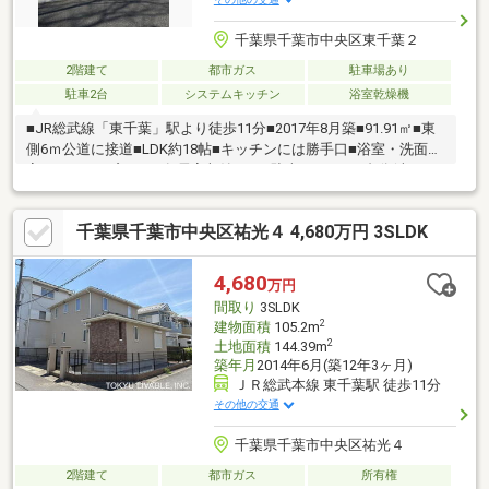
千葉県千葉市中央区東千葉２
2階建て
都市ガス
駐車場あり
駐車2台
システムキッチン
浴室乾燥機
■JR総武線「東千葉」駅より徒歩11分■2017年8月築■91.91㎡■東
側6ｍ公道に接道■LDK約18帖■キッチンには勝手口■浴室・洗面
室・トイレに窓あり■各居室収納あり■駐車スペース2台分(車種に
よる)
千葉県千葉市中央区祐光４ 4,680万円 3SLDK
4,680
万円
間取り
3SLDK
2
建物面積
105.2m
2
土地面積
144.39m
築年月
2014年6月(築12年3ヶ月)
ＪＲ総武本線 東千葉駅 徒歩11分
その他の交通
千葉県千葉市中央区祐光４
2階建て
都市ガス
所有権