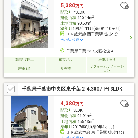
売却物件、相続物件、財産管理物件、法人又は法人役員所有物件
5,380
万円
などなかなか物件が見つからない方は 関連リンク欄 から「友の
間取り
4SLDK
会」」へご登録下さい。
2
建物面積
120.14m
2
土地面積
90.53m
築年月
1997年11月(築28年10ヶ月)
ＪＲ総武線 西千葉駅 徒歩9分
その他の交通
千葉県千葉市中央区松波４
3階建て以上
都市ガス
駐車場あり
リフォームリノベーシ
駐車2台
所有権
ョン
千葉県千葉市中央区東千葉２ 4,380万円 3LDK
4,380
万円
間取り
3LDK
2
建物面積
91.91m
2
土地面積
155.13m
築年月
2017年8月(築9年1ヶ月)
ＪＲ総武本線 東千葉駅 徒歩11分
その他の交通