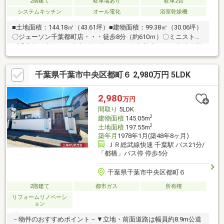
2階建て
駐車場あり
駐車2台
システムキッチン
オール電化
浴室乾燥機
■土地面積：144.18㎡（43.61坪）■建物面積：99.38㎡（30.06坪）
〇ジェーソン千葉都町店・・・徒歩8分（約610ｍ）〇ミニストッ
プ千葉都町店・・・徒歩5分（約330ｍ）〇加曽利じゅん菜池公園
丘遊具広場・・・徒歩3分（約230ｍ）〇千葉市立都小学校・・・
徒歩13分（約1010ｍ）〇千葉市立加曽利中学校・・・徒歩7分
千葉県千葉市中央区都町６ 2,980万円 5LDK
（約490ｍ）その他法令上の制限：がけ条例
2,980
万円
間取り
5LDK
2
建物面積
145.05m
2
土地面積
197.55m
築年月
1978年1月(築48年8ヶ月)
ＪＲ総武線快速 千葉駅 バス21分/
「都橋」バス停 停歩5分
千葉県千葉市中央区都町６
2階建て
都市ガス
所有権
リフォームリノベーシ
ョン
－物件のおすすめポイント－▼立地・前面道路は幅員約8.9m公道