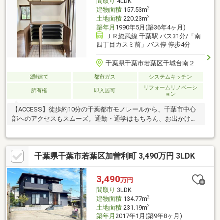
間取り
4LDK
2
建物面積
157.53m
2
土地面積
220.23m
築年月
1990年5月(築36年4ヶ月)
ＪＲ総武線 千葉駅 バス31分/「南
四丁目カスミ前」バス停 停歩4分
千葉県千葉市若葉区千城台南２
2階建て
都市ガス
システムキッチン
リフォームリノベーシ
所有権
即入居可
ョン
【ACCESS】徒歩約10分の千葉都市モノレールから、千葉市中心
部へのアクセスもスムーズ。通勤・通学はもちろん、お出かけに
も便利な立地です。駅まで無理なく歩ける距離だから、毎日の移
動も快適にこなせます。【LOCATION】周辺にはスーパーやドラ
ッグストア、コンビニ、公園、教育施設など、暮らしに欠かせな
千葉県千葉市若葉区加曽利町 3,490万円 3LDK
い生活利便施設が充実。落ち着いた住宅街が広がり、子育て世帯
からシニア世帯まで幅広い世代が安心して暮らせる住環境が整っ
ています。【LIFE】便利な立地と穏やかな街並みを兼ね備えたロ
3,490
万円
ケーション。毎日のお買い物や通学、公園での遊びなど、家族の
間取り
3LDK
暮らしを身近で支えてくれる環境が揃っています。
2
建物面積
134.77m
2
土地面積
231.19m
築年月
2017年1月(築9年8ヶ月)