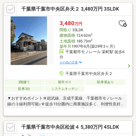
千葉県千葉市中央区弁天２ 3,480万円 3SLDK
3,480
万円
間取り
3SLDK
2
建物面積
124.62m
2
土地面積
185.73m
築年月
1997年6月(築29年3ヶ月)
千葉都市モノレール 栄町駅 徒歩6
分
その他の交通
千葉県千葉市中央区弁天２
2階建て
都市ガス
駐車場あり
駐車3台
システムキッチン
▼おすすめポイント☆総武線、京成千葉線、千葉都市モノレール
線の３線利用可能♪☆徒歩15分圏内に商業施設多く、利便性良好
な好立地です♪☆建物南東向きで陽当り・通風良好です♪☆公営水
道、本下水、都市ガス♪■更新日現在近隣情報177件あり【公開物
件以外に独自情報ルートによる物件情報多数あり】当社は一般不
千葉県千葉市中央区松波４ 5,380万円 4SLDK
動産業者と異なる非公開情報も取り扱っています。金融機関、弁
護士、司法書士、所属NPO団体、地元企業等情報提供による任意