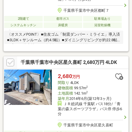
千葉県千葉市中央区都町７
2階建て
都市ガス
駐車場あり
システムキッチン
床暖房
浴室乾燥機
〈オススメPOINT〉■住友ゴム「制震ダンバー・ミライエ」導入済
■3LDK＋サンルーム（約4.5帖）■ダイニングリビングが約22.8帖
の広さ■1階床材には、無垢フローリングを採用■ワイド約3.3ｍの
大型システムキッチンの採用■全居室が６帖以上■広いバルコニー
■ＬＤには、ＴＥＳ式床暖房あり■各居室にクローゼット付■リビ
千葉県千葉市中央区星久喜町 2,680万円 4LDK
ングのコーナー窓からは千葉駅周辺の夜景が綺麗に見れます。▽
ご見学予約「ご内覧予約」は、お気軽にお問い合わせ下さい。
2,680
万円
間取り
4LDK
2
建物面積
99.57m
2
土地面積
142.1m
築年月
2014年6月(築12年3ヶ月)
ＪＲ総武線 千葉駅 バス18分/「青
葉の森スポーツプラザ」バス停 停歩6
分
千葉県千葉市中央区星久喜町