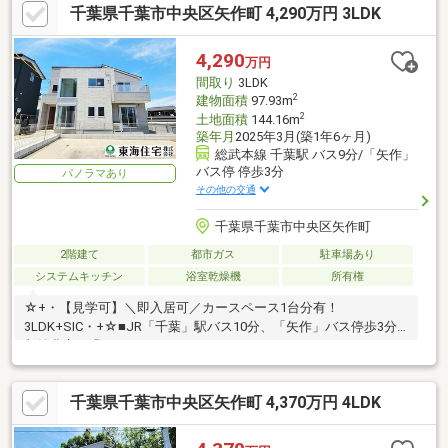
千葉県千葉市中央区矢作町 4,290万円 3LDK
4,290
万円
間取り
3LDK
2
建物面積
97.93m
2
土地面積
144.16m
築年月
2025年3月(築1年6ヶ月)
総武本線 千葉駅 バス9分/「矢作」
バス停 停歩3分
パノラマあり
その他の交通
千葉県千葉市中央区矢作町
2階建て
都市ガス
駐車場あり
システムキッチン
浴室乾燥機
所有権
☆+・【見学可】＼即入居可／カースペース1台分有！
3LDK+SIC・+☆■JR「千葉」駅バス10分、「矢作」バス停歩3分■
収納豊富で過ごしやすい3LDK+SIC！
千葉県千葉市中央区矢作町 4,370万円 4LDK