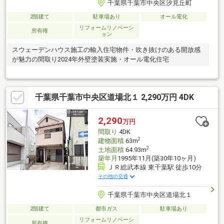
千葉県千葉市中央区汐見丘町
2階建て
駐車場あり
オール電化
リフォームリノベーシ
所有権
ョン
スウェーデンハウス施工の輸入住宅物件・吹き抜けのある開放感
が魅力の間取り2024年外壁塗装実施・オール電化住宅
千葉県千葉市中央区道場北１ 2,290万円 4DK
2,290
万円
間取り
4DK
2
建物面積
63m
2
土地面積
64.93m
築年月
1995年11月(築30年10ヶ月)
ＪＲ総武本線 東千葉駅 徒歩10分
その他の交通
千葉県千葉市中央区道場北１
2階建て
都市ガス
駐車場あり
リフォームリノベーシ
所有権