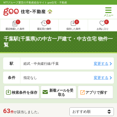
NTTグループ運営の不動産総合サイト goo住宅・不動産
1
0
0
0
最近検索した条件
最近見た物件
保存した条件
お気に入り
千葉駅(千葉県)の中古一戸建て・中古住宅 物件一
覧
駅
変更する
総武・中央緩行線/千葉
条件
変更する
指定なし
新着メールを受
検索条件を保存
アプリで探す
取る
63
件
が該当しました。