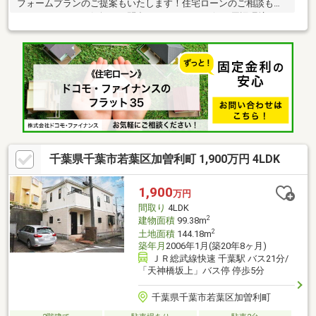
フォームプランのご提案もいたします！住宅ローンのご相談も承
っております！お気軽にお問合せくださいませ☆□■周辺環境■□セ
ブン-イレブン 千葉青葉町店／徒歩約10分／約800ｍオリンピック
千葉東店／徒歩約8分／約600ｍドラッグセイムス 星久喜店／徒歩
約10分／約750ｍ千葉市立青葉病院／徒歩約9分／約650ｍねだ公
園／徒歩約1分／約73ｍ□■交通■□総武線「千葉」駅、バスで約15
分総武線「千葉」駅、車で約12分京成バス「矢作台」停 徒歩約
5分京成電鉄千原線「千葉寺」駅 徒歩約25分
千葉県千葉市若葉区加曽利町 1,900万円 4LDK
1,900
万円
間取り
4LDK
2
建物面積
99.38m
2
土地面積
144.18m
築年月
2006年1月(築20年8ヶ月)
ＪＲ総武線快速 千葉駅 バス21分/
「天神橋坂上」バス停 停歩5分
千葉県千葉市若葉区加曽利町