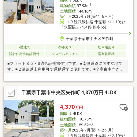
間取り
3LDK
2
建物面積
97.93m
2
土地面積
144.16m
築年月
2025年3月(築1年6ヶ月)
ＪＲ総武線快速 千葉駅 バス10分/
「水源橋」バス停 停歩6分
千葉県千葉市中央区矢作町
2階建て
都市ガス
駐車場あり
設計住宅性能評価付
システムキッチン
浴室乾燥機
■フラット３５・S適合証明書住宅です。■南側道路に面す立地で
す。■２沿線以上利用可で通勤通学に便利です。■全室東南向き、
２面採光、３面採光、南面バルコニーです。■全居室フローリン
グ、リビング階段です。■全居室収納、シューズインクローク付
でスッキリ暮らせます。■対面式キッチンで使いやすいです。■パ
千葉県千葉市中央区矢作町 4,370万円 4LDK
ントリー（食器・食品の収納庫）、食器洗乾燥機付で便利です。
■浴室乾燥機、浴室に窓、浴室暖房付でバスタイムを快適に過ご
せます。■宅配ボックスがあり充実した共用施設。■ＴＶモニタ付
4,370
万円
インターホンで安心です。当社売主物件です。■LDK15畳以上。■
間取り
4LDK
浴室乾燥機付です。
2
建物面積
110.75m
2
土地面積
159.57m
築年月
2025年7月(築1年2ヶ月)
ＪＲ総武線快速 千葉駅 バス10分/