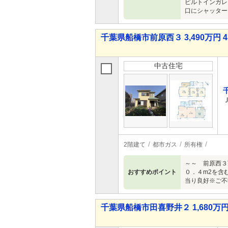
ビルトインガレ
口にシャッター
千葉県船橋市前原西３ 3,490万円 4
中古住宅
2階建て
都市ガス
所有権
～～ 前原西３
おすすめポイント
０．４m2を含
当り良好※ご不
千葉県船橋市田喜野井２ 1,680万円 