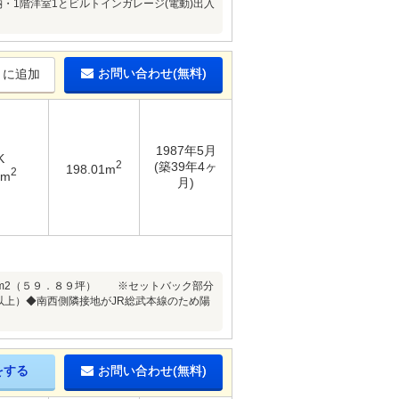
・1階洋室1とビルトインガレージ(電動)出入
お問い合わせ(無料)
りに追加
1987年5月
K
2
(築39年4ヶ
198.01m
2
3m
月)
m2（５９．８９坪） ※セットバック部分
以上）◆南西側隣接地がJR総武本線のため陽
をする
お問い合わせ(無料)