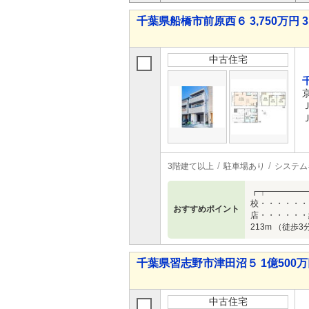
千葉県船橋市前原西６ 3,750万円 3
中古住宅
3階建て以上
駐車場あり
システム
┏┯━━━━━
校・・・・・・
おすすめポイント
店・・・・・・
213m （徒歩
千葉県習志野市津田沼５ 1億500万
中古住宅