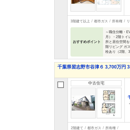
3階建て以上
都市ガス
所有権
リ
～職住分離・E
月）・2階トイ
おすすめポイント
所と居住空間を
階リビング ガ
栓あり（2階、
千葉県習志野市谷津６ 3,700万円 3
中古住宅
2階建て
都市ガス
所有権