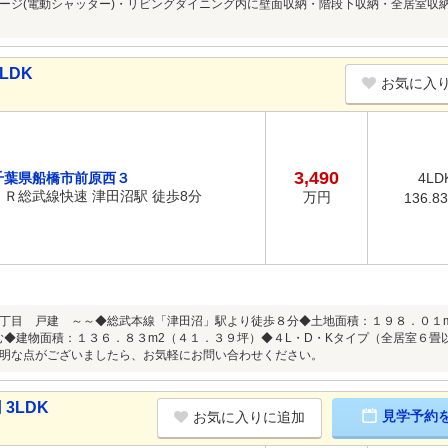
ージ(電動シャッター)・リビングダイニング内に壁面収納・階段下収納・全居室収納
LDK
お気に入
3,490
千葉県船橋市前原西３
4LD
ＪＲ総武線快速 津田沼駅 徒歩8分
万円
136.8
丁目 戸建 ～～◆総武本線「津田沼」駅より徒歩８分◆土地面積：１９８．０１
む◆建物面積：１３６．８３m2（４１．３９坪）◆４L・D・Kタイプ（全居室６畳
明な点がございましたら、お気軽にお問い合わせください。
3LDK
見学予約
お気に入りに追加