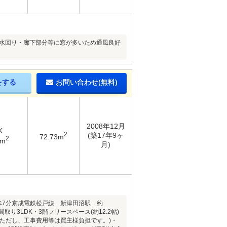
室や水回り・廊下部分等に窓が多いため通風良好
をする
お問い合わせ(無料)
2008年12月
K
2
(築17年9ヶ
72.73m
2
9m
月)
歩7分京成電鉄松戸線 新津田沼駅 約
り3LDK・3階フリースペース(約12.2帖)
(ただし、工事費用等は買主様負担です。)・