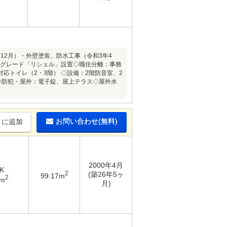
12月）・外壁塗装、防水工事（令和3年4
上級グレード「リシェル」設置◇職住分離：事務
トイレ（2・3階） ◇設備：2階防音室、2
 ◇防犯・屋外：電子錠、屋上テラス◇屋外水
お問い合わせ(無料)
りに追加
2000年4月
K
2
(築26年5ヶ
99.17m
2
3m
月)