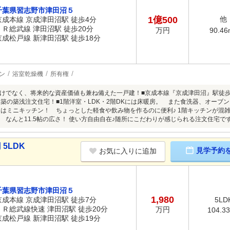
千葉県習志野市津田沼５
1億500
他
京成本線 京成津田沼駅 徒歩4分
ＪＲ総武線 津田沼駅 徒歩20分
90.46
万円
京成松戸線 新津田沼駅 徒歩18分
ン
浴室乾燥機
所有権
けでなく、将来的な資産価値も兼ね備えた一戸建！■京成本線『京成津田沼』駅徒歩4分
）築の築浅注文住宅！■1階洋室・LDK・2階DKには床暖房。 また食洗器、オー
にはミニキッチン！ ちょっとした軽食や飲み物を作るのに便利♪ 1階キッチンが混
 なんと11.5帖の広さ！ 使い方自由自在♪随所にこだわりが感じられる注文住宅で
5LDK
見学予約
お気に入りに追加
千葉県習志野市津田沼５
1,980
京成本線 京成津田沼駅 徒歩7分
5LD
ＪＲ総武線快速 津田沼駅 徒歩20分
万円
104.3
京成松戸線 新津田沼駅 徒歩19分