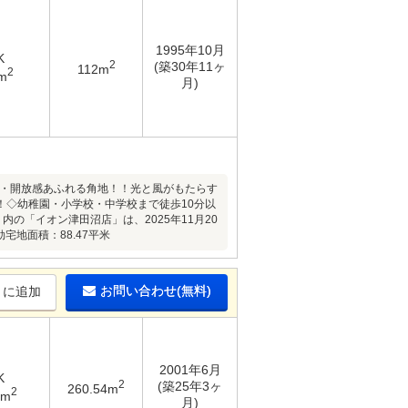
1995年10月
K
2
(築30年11ヶ
112m
2
m
月)
街・開放感あふれる角地！！光と風がもたらす
！◇幼稚園・小学校・中学校まで徒歩10分以
の「イオン津田沼店」は、2025年11月20
宅地面積：88.47平米
お問い合わせ(無料)
りに追加
2001年6月
K
2
(築25年3ヶ
260.54m
2
8m
月)