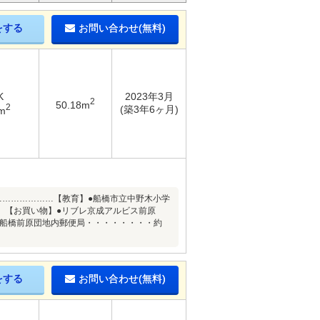
をする
お問い合わせ(無料)
K
2023年3月
2
50.18m
2
(築3年6ヶ月)
m
…………………【教育】●船橋市立中野木小学
1分）【お買い物】●リブレ京成アルビス前原
）●船橋前原団地内郵便局・・・・・・・・約
をする
お問い合わせ(無料)