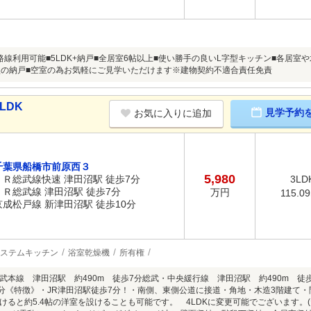
路線利用可能■5LDK+納戸■全居室6帖以上■使い勝手の良いL字型キッチン■各居
型の納戸■空室の為お気軽にご見学いただけます※建物契約不適合責任免責
LDK
見学予約
お気に入りに追加
千葉県船橋市前原西３
5,980
ＪＲ総武線快速 津田沼駅 徒歩7分
3LD
ＪＲ総武線 津田沼駅 徒歩7分
万円
115.0
京成松戸線 新津田沼駅 徒歩10分
ステムキッチン
浴室乾燥機
所有権
武本線 津田沼駅 約490m 徒歩7分総武・中央緩行線 津田沼駅 約490m 徒
0分《特徴》・JR津田沼駅徒歩7分！・南側、東側公道に接道・角地・木造3階建て・間取
けると約5.4帖の洋室を設けることも可能です。 4LDKに変更可能でございます。