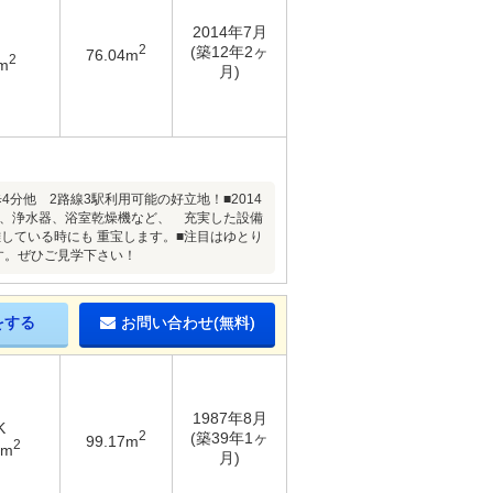
2014年7月
2
(築12年2ヶ
76.04m
2
m
月)
他 2路線3駅利用可能の好立地！■2014
ブン、浄水器、浴室乾燥機など、 充実した設備
雑している時にも 重宝します。■注目はゆとり
す。ぜひご見学下さい！
をする
お問い合わせ(無料)
1987年8月
K
2
(築39年1ヶ
99.17m
2
3m
月)