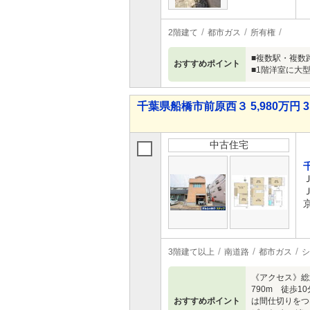
2階建て
都市ガス
所有権
■複数駅・複数
おすすめポイント
■1階洋室に大
千葉県船橋市前原西３ 5,980万円 3
中古住宅
3階建て以上
南道路
都市ガス
シ
《アクセス》総
790m 徒歩1
おすすめポイント
は間仕切りをつ