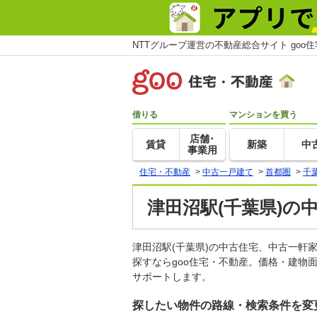
NTTグループ運営の不動産総合サイト goo
借りる
マンションを買う
店舗･
賃貸
新築
中
事業用
住宅・不動産
>
中古一戸建て
>
首都圏
>
千
津田沼駅(千葉県)の
津田沼駅(千葉県)の中古住宅、中古一
探すならgoo住宅・不動産。価格・建物
サポートします。
探したい物件の路線・検索条件を変