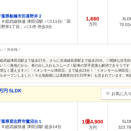
千葉県船橋市田喜野井２
1,680
3LD
ＪＲ総武線快速 津田沼駅 バス11分/「田
万円
70.02
喜野井1丁目」バス停 停歩3分
ン
所有権
総武線津田沼駅まで徒歩27分、さらに京成線前原駅まで徒歩20分。◇閑静な住宅
い！◇角地だから、車の出し入れもスムーズ！駐車の苦手意識も解消できそうです
理なく通えます♪◇「イオンモール津田沼」まで徒歩23分！「イオンモール津田沼」内
ルオープンしました！※土地面積には道路部分(23.53平米）も含まれています。有効
円 5LDK
お気に入
1億4,900
千葉県習志野市鷺沼台１
5LD
ＪＲ総武線快速 津田沼駅 徒歩14分
323.7
万円