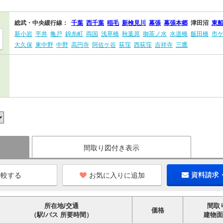
総武・中央緩行線：
千葉
西千葉
稲毛
新検見川
幕張
幕張本郷
津田沼
東
新小岩
平井
亀戸
錦糸町
両国
浅草橋
秋葉原
御茶ノ水
水道橋
飯田橋
市
大久保
東中野
中野
高円寺
阿佐ケ谷
荻窪
西荻窪
吉祥寺
三鷹
間取り図付き表示
お気に入りに追加
資料請求
所在地/交通
間取
価格
（駅/バス 所要時間）
建物面