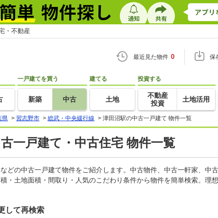
住宅・不動産
0
最近見た物件
保
一戸建てを買う
建てる
投資する
不動産
古
新築
中古
土地
土地活用
投資
葉県
>
習志野市
>
総武・中央緩行線
>
津田沼駅の中古一戸建て 物件一覧
中古一戸建て・中古住宅 物件一覧
軒家などの中古一戸建て物件をご紹介します。中古物件、中古一軒家、中
面積・土地面積・間取り・人気のこだわり条件から物件を簡単検索。理想
更して再検索