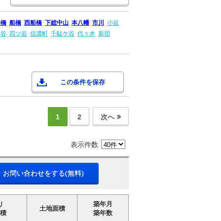
船橋
船橋
西船橋
下総中山
本八幡
市川
小岩
ケ谷
四ツ谷
信濃町
千駄ケ谷
代々木
新宿
この条件を保存
1
2
次へ
表示件数
・お問い合わせをする(無料)
り
築年月
土地面積
積
築年数