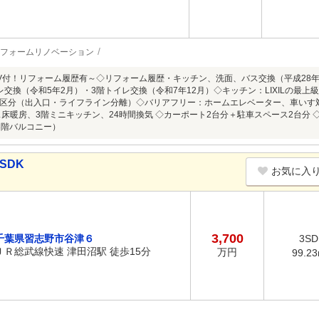
フォームリノベーション
V付！リフォーム履歴有～◇リフォーム履歴・キッチン、洗面、バス交換（平成28年
レ交換（令和5年2月）・3階トイレ交換（令和7年12月）◇キッチン：LIXILの最
区分（出入口・ライフライン分離）◇バリアフリー：ホームエレベーター、車いす対応
ス床暖房、3階ミニキッチン、24時間換気 ◇カーポート2台分＋駐車スペース2台分
3階バルコニー）
SDK
お気に入
3,700
千葉県習志野市谷津６
3SD
ＪＲ総武線快速 津田沼駅 徒歩15分
万円
99.2