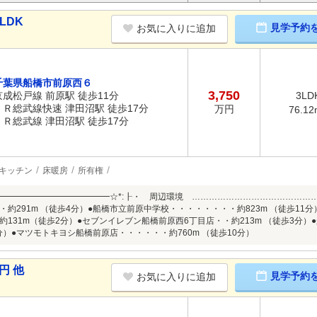
LDK
見学予約
お気に入りに追加
千葉県船橋市前原西６
3,750
京成松戸線 前原駅 徒歩11分
3LD
ＪＲ総武線快速 津田沼駅 徒歩17分
万円
76.12
ＪＲ総武線 津田沼駅 徒歩17分
キッチン
床暖房
所有権
━━━━━━━━━━━━━☆*:┠・ 周辺環境 ……………………………………
・約291m （徒歩4分）●船橋市立前原中学校・・・・・・・・約823m （徒歩1
約131m（徒歩2分）●セブンイレブン船橋前原西6丁目店・・約213m （徒歩3分
3分）●マツモトキヨシ船橋前原店・・・・・・約760m （徒歩10分）
円 他
見学予約
お気に入りに追加