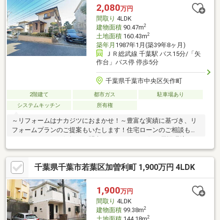
2,080
万円
間取り
4LDK
2
建物面積
90.47m
2
土地面積
160.43m
築年月
1987年1月(築39年8ヶ月)
ＪＲ総武線 千葉駅 バス15分/「矢
作台」バス停 停歩5分
千葉県千葉市中央区矢作町
2階建て
都市ガス
駐車場あり
システムキッチン
所有権
～リフォームはナカジツにおまかせ！～豊富な実績に基づき、リ
フォームプランのご提案もいたします！住宅ローンのご相談も承
っております！お気軽にお問合せくださいませ☆□■周辺環境■□セ
ブン-イレブン 千葉青葉町店／徒歩約10分／約800ｍオリンピック
千葉東店／徒歩約8分／約600ｍドラッグセイムス 星久喜店／徒歩
千葉県千葉市若葉区加曽利町 1,900万円 4LDK
約10分／約750ｍ千葉市立青葉病院／徒歩約9分／約650ｍねだ公
園／徒歩約1分／約73ｍ□■交通■□総武線「千葉」駅、バスで約15
分総武線「千葉」駅、車で約12分京成バス「矢作台」停 徒歩約
1,900
万円
5分京成電鉄千原線「千葉寺」駅 徒歩約25分
間取り
4LDK
2
建物面積
99.38m
2
土地面積
144.18m