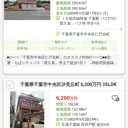
2
建物面積
253.67m
2
土地面積
393.93m
築年月
2009年3月(築17年6ヶ月)
ＪＲ総武線快速 千葉駅 バス27分/
「星久喜」バス停 停歩1分
千葉県千葉市中央区仁戸名町
2階建て
都市ガス
駐車場あり
駐車3台
システムキッチン
オール電化
■□━━「千葉市中央区仁戸名町」のオススメPOINT━━□■■交
通・ちばシティバス「星久喜」停まで徒歩1分！ JR総武快速線
「千葉」駅へアクセス可能。■敷地面積約119.16坪！軽量鉄骨造2
階建住宅。■ビルトインガレージに3台、カースペースに3台の合
計6台駐車可能(車種による)。■居住スペースは2階に配されている
千葉県千葉市中央区汐見丘町 6,200万円 3SLDK
ため、外からの視線などを気にせず過ごせます。■全居室8帖以上
のゆとりある広さ！■約18.0帖の倉庫のほか、WIC×2や物入など豊
富な収納も魅力です。 倉庫は作業スペースなど、多目的スペー
6,200
万円
スとしても◎■周辺環境・仁戸名小学校まで徒歩8分(約600m)・ミ
間取り
3SLDK
ニストップ千葉仁戸名店まで徒歩3分(約250m)
2
建物面積
122.48m
2
土地面積
170.15m
築年月
2002年9月(築24年)
京成千葉線 西登戸駅 徒歩6分