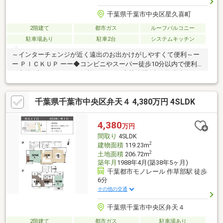
千葉県千葉市中央区星久喜町
2階建て
都市ガス
ルーフバルコニー
駐車場あり
駐車2台
システムキッチン
～インターチェンジが近く遠出のお出かけがしやすくて便利～ー
ー ＰＩＣＫＵＰ ーー◆コンビニやスーパー徒歩10分以内で便利
な立地♪◆アイディホーム施工の4LDK◆駐車場2台可能◆南向き
の全室2面採光で明るい室内◎◆リビング隣の和室は多様にお使
いいただけます！◆全室収納付き♪ご家族の衣類やお荷物もスッ
千葉県千葉市中央区弁天４ 4,380万円 4SLDK
キリ片付きそうですね！※引き渡しはR9年2月になります利便性と
住環境の良さをバランス良く両立した立地が魅力。ご自身好みの
リフォームベースとしての活用や、初めてのマイホームにもおす
4,380
万円
すめです！ぜひ一度、周辺環境と合わせてご見学ください。
間取り
4SLDK
2
建物面積
119.23m
2
土地面積
206.72m
築年月
1988年4月(築38年5ヶ月)
千葉都市モノレール 作草部駅 徒歩
6分
その他の交通
千葉県千葉市中央区弁天４
2階建て
都市ガス
駐車場あり