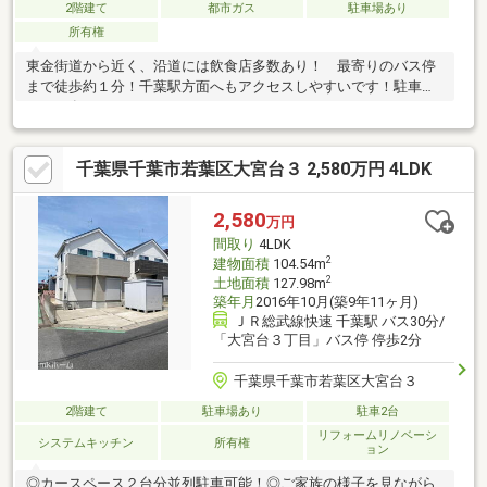
2階建て
都市ガス
駐車場あり
所有権
東金街道から近く、沿道には飲食店多数あり！ 最寄りのバス停
まで徒歩約１分！千葉駅方面へもアクセスしやすいです！駐車ス
ペース有り！
千葉県千葉市若葉区大宮台３ 2,580万円 4LDK
2,580
万円
間取り
4LDK
2
建物面積
104.54m
2
土地面積
127.98m
築年月
2016年10月(築9年11ヶ月)
ＪＲ総武線快速 千葉駅 バス30分/
「大宮台３丁目」バス停 停歩2分
千葉県千葉市若葉区大宮台３
2階建て
駐車場あり
駐車2台
リフォームリノベーシ
システムキッチン
所有権
ョン
◎カースペース２台分並列駐車可能！◎ご家族の様子を見ながら