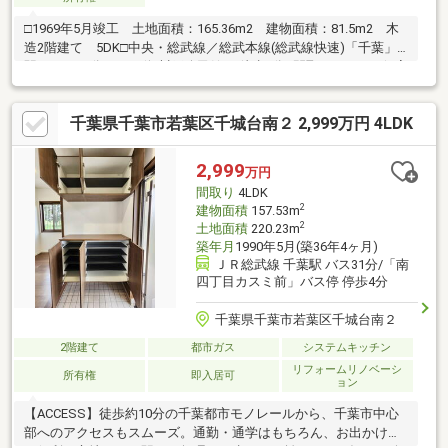
□1969年5月竣工 土地面積：165.36m2 建物面積：81.5m2 木
造2階建て 5DK□中央・総武線／総武本線(総武線快速)「千葉」
駅 バス28分（バス停:川戸公民館） 徒歩2分□間取り：5DK 個室
をしっかり確保しつつ、 共有スペースもしっかり取られていま
す□用途地域：第一種低層住居専用地域□浴室・トイレに窓あり
千葉県千葉市若葉区千城台南２ 2,999万円 4LDK
自然換気ができ、湿気やニオイがこもりにくく、 清潔な空間を
保ちやすい仕様です
2,999
万円
間取り
4LDK
2
建物面積
157.53m
2
土地面積
220.23m
築年月
1990年5月(築36年4ヶ月)
ＪＲ総武線 千葉駅 バス31分/「南
四丁目カスミ前」バス停 停歩4分
千葉県千葉市若葉区千城台南２
2階建て
都市ガス
システムキッチン
リフォームリノベーシ
所有権
即入居可
ョン
【ACCESS】徒歩約10分の千葉都市モノレールから、千葉市中心
部へのアクセスもスムーズ。通勤・通学はもちろん、お出かけに