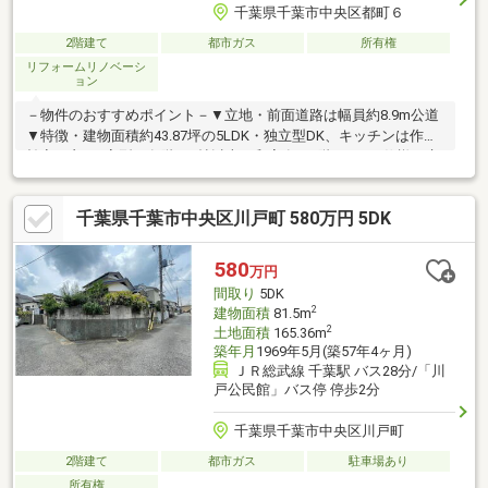
千葉県千葉市中央区都町６
2階建て
都市ガス
所有権
リフォームリノベーシ
ョン
－物件のおすすめポイント－▼立地・前面道路は幅員約8.9m公道
▼特徴・建物面積約43.87坪の5LDK・独立型DK、キッチンは作業
効率の良いL字型・各階に6帖以上の和室有、1階は2WAY仕様で床
の間・広縁付・随所に収納を確保・枯山水の意匠が施された坪
庭・駐車1台可(車種による)▼2023年10月～2024年2月内外装リフ
千葉県千葉市中央区川戸町 580万円 5DK
ォーム済【交換】キッチンシンク・水栓、レンジフード、シャッ
ター 等【張替】フローリング、クロス 等【その他】外壁塗装、屋
根一部修繕 他■ ご希望の住まい探しをお手伝いします
580
万円
━━━━━・・・物件の詳細・ご相談はお気軽にお問い合わせく
間取り
5DK
ださい。
2
建物面積
81.5m
2
土地面積
165.36m
築年月
1969年5月(築57年4ヶ月)
ＪＲ総武線 千葉駅 バス28分/「川
戸公民館」バス停 停歩2分
千葉県千葉市中央区川戸町
2階建て
都市ガス
駐車場あり
所有権