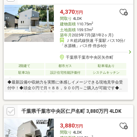
便利です♪◆ご家族が集うLDKは広々２０帖ございます♪◆シュー
ズインクローク・パントリー・カップボード・食器洗浄乾燥機な
4,370
万円
ど充実仕様です♪～住宅ローンに強い！無料相談会開催中～■頭
間取り
4LDK
金・諸費用がない■オートローンや他に借入がある
2
建物面積
110.75m
2
土地面積
159.57m
築年月
2025年7月(築1年2ヶ月)
ＪＲ総武線快速 千葉駅 バス10分/
「水源橋」バス停 停歩6分
千葉県千葉市中央区矢作町
2階建て
都市ガス
駐車場あり
駐車2台
設計住宅性能評価付
システムキッチン
◆最新設備や収納力を実際に体感しイメージできる現地見学会受
付中！◆頭金０円で月々８８，９００円～ご購入が可能です◆頭
金０円・諸費用・家具家電代・オプション代・引越費用までお任
せ下さい！◆４LDK＋駐車スペース並列２台分ございます♪◆ＪＲ
総武本線『千葉駅』までバス１０分で通勤も便利です♪◆星久喜
千葉県千葉市中央区仁戸名町 3,880万円 4LDK
小学校・星久喜中学校です♪◆ランドロームまで徒歩１１分でお
買い物が便利です♪◆家族が集うLDKは１８帖ございます♪◆シュ
ーズインクローク・パントリー・カップボード・食器洗浄乾燥機
3,880
万円
など充実の仕様♪～住宅ローンに強い！無料相談会開催中～■頭
間取り
4LDK
金・諸費用がない■オートローンや他に借入がある
2