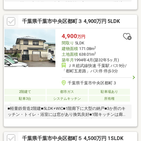
ス）」材を一部使用し、強度と断熱性を高めています 。《快適な
室内環境》家中の温度を一定に保つ全館冷房システム「アネー
ロ」を搭載しています。窓には遮熱・断熱性に優れた「Low-E複
千葉県千葉市中央区都町３ 4,900万円 5LDK
層ガラス」の樹脂複合サッシを採用しています。高性能グラスウ
ールにより、高い断熱性能を実現しています。《輸入住宅ならで
はのデザインと設備》タカラスタンダード製のハイグレードキッ
4,900
万円
チンや、換気乾燥機付きの広々としたバスルームなど、設備仕様
間取り
5LDK
も充実しています 。
2
建物面積
171.08m
2
土地面積
638.01m
築年月
1994年4月(築32年5ヶ月)
ＪＲ総武線快速 千葉駅 バス9分/
「都町五差路」バス停 停歩3分
千葉県千葉市中央区都町３
2階建て
都市ガス
駐車場あり
駐車3台
システムキッチン
所有権
■軽量鉄骨造2階建■5LDK+WIC■1階廊下に大型の納戸■3か所のキ
ッチン・トイレ・浴室には窓があり換気良好■1階キッチンは廊下
にもつながる2WAY仕様■駐車スペース5台分(車種による)
千葉県千葉市中央区都町５ 4,500万円 1SLDK