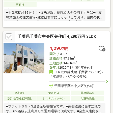
所有権
■千葉駅徒歩15 分！！■文教施設、病院＆大型公園すぐそば■住友
林業施工の注文住宅■建物は非常にしっかりしており、室内の状
態も大変キレイです【こんな方におすすめ】・古民家のような落
ち着いた雰囲気がお好きな方・リノベーション前提で物件をお探
しの方・子育てが一段落！静かな環境でゆったり暮らしたい方・
千葉県千葉市中央区矢作町 4,290万円 3LDK
建物使用後、将来の資産活用に回したい方
4,290
万円
間取り
3LDK
2
建物面積
97.93m
2
土地面積
144.16m
築年月
2025年3月(築1年6ヶ月)
ＪＲ総武線快速 千葉駅 バス10分/
「水源橋」バス停 停歩6分
千葉県千葉市中央区矢作町
2階建て
都市ガス
駐車場あり
設計住宅性能評価付
システムキッチン
浴室乾燥機
■フラット３５・S適合証明書住宅です。■南側道路に面す立地で
す。■２沿線以上利用可で通勤通学に便利です。■全室東南向き、