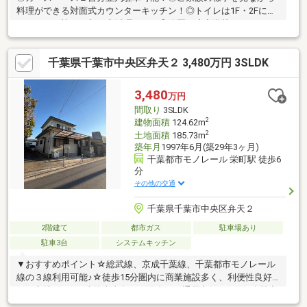
料理ができる対面式カウンターキッチン！◎トイレは1F・2Fにご
ざいます。忙しい朝も大活躍です！◎公園や小中学校・スーパー
など徒歩圏内にそろう子育て家族におすすめの立地！◎建物面積
104.54平米の４LDKの間取り！
千葉県千葉市中央区弁天２ 3,480万円 3SLDK
3,480
万円
間取り
3SLDK
2
建物面積
124.62m
2
土地面積
185.73m
築年月
1997年6月(築29年3ヶ月)
千葉都市モノレール 栄町駅 徒歩6
分
その他の交通
千葉県千葉市中央区弁天２
2階建て
都市ガス
駐車場あり
駐車3台
システムキッチン
▼おすすめポイント☆総武線、京成千葉線、千葉都市モノレール
線の３線利用可能♪☆徒歩15分圏内に商業施設多く、利便性良好
な好立地です♪☆建物南東向きで陽当り・通風良好です♪☆公営水
道、本下水、都市ガス♪■更新日現在近隣情報177件あり【公開物