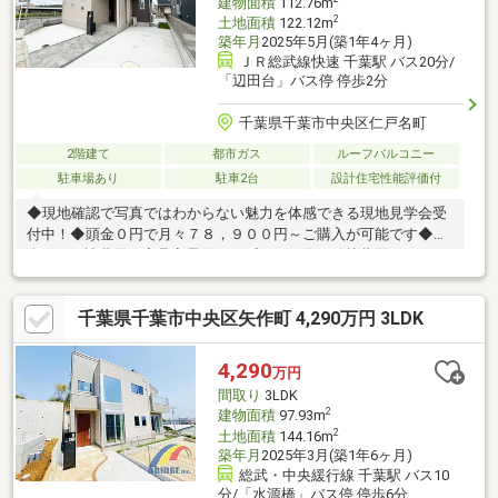
建物面積
112.76m
2
土地面積
122.12m
築年月
2025年5月(築1年4ヶ月)
ＪＲ総武線快速 千葉駅 バス20分/
「辺田台」バス停 停歩2分
千葉県千葉市中央区仁戸名町
2階建て
都市ガス
ルーフバルコニー
駐車場あり
駐車2台
設計住宅性能評価付
◆現地確認で写真ではわからない魅力を体感できる現地見学会受
付中！◆頭金０円で月々７８，９００円～ご購入が可能です◆頭
金０円・諸費用・家具家電代・オプション代・引越費用までお任
せ下さい！◆角地！明るく開放的です♪◆４LDK＋駐車スペース２
台分ございます♪◆ＪＲ総武本線『千葉駅』までバス２０分です
千葉県千葉市中央区矢作町 4,290万円 3LDK
♪◆仁戸名小学校まで徒歩５分でお子様の通学も安心です♪◆トッ
プマートまで徒歩１３分でお買い物が便利です♪◆開放的なスカ
イバルコニーがある家です♪◆カップボード・食器洗浄乾燥機な
4,290
万円
ど充実仕様です♪～住宅ローンに強い！無料相談会開催中～■頭
間取り
3LDK
金・諸費用がない■オートローンや他に借入がある
2
建物面積
97.93m
2
土地面積
144.16m
築年月
2025年3月(築1年6ヶ月)
総武・中央緩行線 千葉駅 バス10
分/「水源橋」バス停 停歩6分