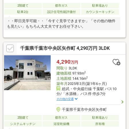
2階建て
都市ガス
駐車場あり
駐車2台
設計住宅性能評価付
カウンターキッチン
・・即日見学可能・・「今すぐ見学できますか」「その他の物件
も見たい」もちろん大丈夫ですお任せ下さい。
千葉県千葉市中央区矢作町 4,290万円 3LDK
4,290
万円
間取り
3LDK
2
建物面積
97.93m
2
土地面積
144.16m
築年月
2025年3月(築1年6ヶ月)
総武・中央緩行線 千葉駅 バス10
分/「水源橋」バス停 停歩7分
その他の交通
千葉県千葉市中央区矢作町
2階建て
都市ガス
駐車場あり
システムキッチン
浴室乾燥機
所有権