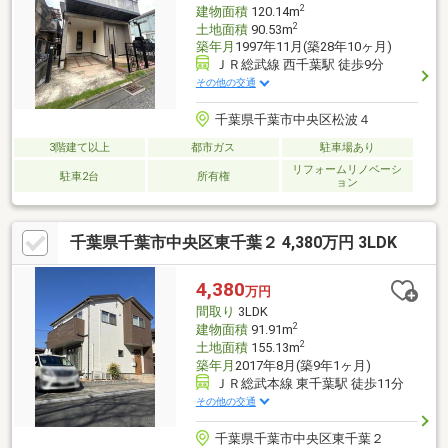
2
建物面積
120.14m
2
土地面積
90.53m
築年月
1997年11月(築28年10ヶ月)
ＪＲ総武線 西千葉駅 徒歩9分
その他の交通
千葉県千葉市中央区松波４
3階建て以上
都市ガス
駐車場あり
リフォームリノベーシ
駐車2台
所有権
ョン
千葉県千葉市中央区東千葉２ 4,380万円 3LDK
4,380
万円
間取り
3LDK
2
建物面積
91.91m
2
土地面積
155.13m
築年月
2017年8月(築9年1ヶ月)
ＪＲ総武本線 東千葉駅 徒歩11分
その他の交通
千葉県千葉市中央区東千葉２