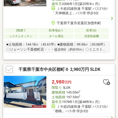
築年月
2006年1月(築20年8ヶ月)
ＪＲ総武線快速 千葉駅 バス21分/
「天神橋坂上」バス停 停歩5分
千葉県千葉市若葉区加曽利町
2階建て
駐車場あり
駐車2台
システムキッチン
オール電化
浴室乾燥機
■土地面積：144.18㎡（43.61坪）■建物面積：99.38㎡（30.06坪）
〇ジェーソン千葉都町店・・・徒歩8分（約610ｍ）〇ミニストッ
プ千葉都町店・・・徒歩5分（約330ｍ）〇加曽利じゅん菜池公園
丘遊具広場・・・徒歩3分（約230ｍ）〇千葉市立都小学校・・・
徒歩13分（約1010ｍ）〇千葉市立加曽利中学校・・・徒歩7分
千葉県千葉市中央区都町６ 2,980万円 5LDK
（約490ｍ）その他法令上の制限：がけ条例
2,980
万円
間取り
5LDK
2
建物面積
145.05m
2
土地面積
197.55m
築年月
1978年1月(築48年8ヶ月)
ＪＲ総武線快速 千葉駅 バス21分/
「都橋」バス停 停歩5分