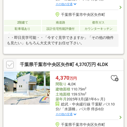
その他の交通
千葉県千葉市中央区矢作町
2階建て
南道路
都市ガス
駐車場あり
設計住宅性能評価付
カウンターキッチン
・・即日見学可能・・「今すぐ見学できますか」「その他の物件
も見たい」もちろん大丈夫ですお任せ下さい。
千葉県千葉市中央区矢作町 4,370万円 4LDK
4,370
万円
間取り
4LDK
2
建物面積
110.75m
2
土地面積
159.57m
築年月
2025年3月(築1年6ヶ月)
総武・中央緩行線 千葉駅 バス10
分/「水源橋」バス停 停歩6分
その他の交通
千葉県千葉市中央区矢作町