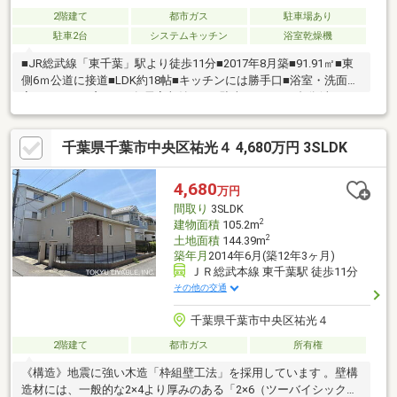
2階建て
都市ガス
駐車場あり
駐車2台
システムキッチン
浴室乾燥機
■JR総武線「東千葉」駅より徒歩11分■2017年8月築■91.91㎡■東
側6ｍ公道に接道■LDK約18帖■キッチンには勝手口■浴室・洗面
室・トイレに窓あり■各居室収納あり■駐車スペース2台分(車種に
よる)
千葉県千葉市中央区祐光４ 4,680万円 3SLDK
4,680
万円
間取り
3SLDK
2
建物面積
105.2m
2
土地面積
144.39m
築年月
2014年6月(築12年3ヶ月)
ＪＲ総武本線 東千葉駅 徒歩11分
その他の交通
千葉県千葉市中央区祐光４
2階建て
都市ガス
所有権
《構造》地震に強い木造「枠組壁工法」を採用しています 。壁構
造材には、一般的な2×4より厚みのある「2×6（ツーバイシック