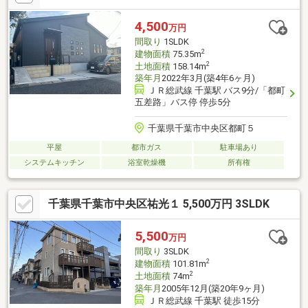
4,500
万円
間取り
1SLDK
2
建物面積
75.35m
2
土地面積
158.14m
築年月
2022年3月(築4年6ヶ月)
ＪＲ総武線 千葉駅 バス9分/「都町
五差路」バス停 停歩5分
千葉県千葉市中央区都町５
平屋
都市ガス
駐車場あり
システムキッチン
浴室乾燥機
所有権
千葉県千葉市中央区祐光１ 5,500万円 3SLDK
5,500
万円
間取り
3SLDK
2
建物面積
101.81m
2
土地面積
74m
築年月
2005年12月(築20年9ヶ月)
ＪＲ総武線 千葉駅 徒歩15分