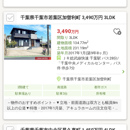
も便利な立地です。駅まで無理なく歩ける距離だから、毎日の移
動も快適にこなせます。【LOCATION】周辺にはスーパーやドラ
ッグストア、コンビニ、公園、教育施設など、暮らしに欠かせな
千葉県千葉市若葉区加曽利町 3,490万円 3LDK
い生活利便施設が充実。落ち着いた住宅街が広がり、子育て世帯
からシニア世帯まで幅広い世代が安心して暮らせる住環境が整っ
ています。【LIFE】便利な立地と穏やかな街並みを兼ね備えたロ
3,490
万円
ケーション。毎日のお買い物や通学、公園での遊びなど、家族の
間取り
3LDK
暮らしを身近で支えてくれる環境が揃っています。
2
建物面積
134.77m
2
土地面積
231.19m
築年月
2017年1月(築9年8ヶ月)
ＪＲ総武線快速 千葉駅 バス28分/
「千葉中央メディカルセンター」バス
停 停歩7分
千葉県千葉市若葉区加曽利町
2階建て
南道路
都市ガス
駐車場あり
駐車3台
所有権
－物件のおすすめポイント－▼立地・前面道路は双方とも幅員8m
以上の公道▼特徴・2017年1月築、アキュラホームの注文住宅・
2025年7月 外壁塗装 2025年10月 ガレージシャッター交換・
南×東の角地・前面道路幅員 南側約8.1ｍ、東側約8.5ｍ・全居室6
帖以上・2面採光設計・LD横に小上がりのタタミコーナー有・ご