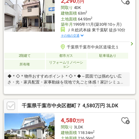
2,290
万円
間取り
4DK
2
建物面積
63m
2
土地面積
64.93m
築年月
1995年11月(築30年10ヶ月)
ＪＲ総武本線 東千葉駅 徒歩10分
その他の交通
千葉県千葉市中央区道場北１
2階建て
都市ガス
駐車場あり
リフォームリノベーシ
所有権
ョン
◆＊◇＊物件おすすめポイント＊◇＊◆～図面では掴めない広
さ・光・家具配置・家事動線を現地で丸ごと体感！家計シミュレ
ーションやローン相談もその場でOK。赤い見学予約ボタンよりス
ムーズに来場予約～♪◆リフォーム完了しました！いつでも見学
可能♪◇2路線2駅徒歩利用可能！◆徒歩圏内に施設充実の好立地
千葉県千葉市中央区都町７ 4,580万円 3LDK
♪◇収納充実！小屋裏収納付き♪◆いろいろなご希望がございまし
たら、お客様のご要望をどしどしお聞かせください♪弊社の専門ス
タッフがお答えいたします♪『売ったり買ったり・住宅ローンのご
4,580
万円
相談・地域の情報等・不動産に関すること』は、不動産のプロフ
間取り
3LDK
ェッショナル・センチュリー21千葉リアルティーへ！
2
建物面積
118.34m
2
土地面積
216.56m