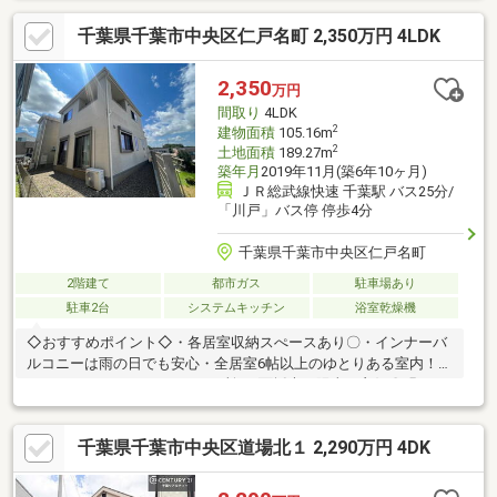
件以外に独自情報ルートによる物件情報多数あり】当社は一般不
千葉県千葉市中央区仁戸名町 2,350万円 4LDK
動産業者と異なる非公開情報も取り扱っています。金融機関、弁
護士、司法書士、所属NPO団体、地元企業等情報提供による任意
売却物件、相続物件、財産管理物件、法人又は法人役員所有物件
2,350
万円
などなかなか物件が見つからない方は 関連リンク欄 から「友の
間取り
4LDK
会」」へご登録下さい。
2
建物面積
105.16m
2
土地面積
189.27m
築年月
2019年11月(築6年10ヶ月)
ＪＲ総武線快速 千葉駅 バス25分/
「川戸」バス停 停歩4分
千葉県千葉市中央区仁戸名町
2階建て
都市ガス
駐車場あり
駐車2台
システムキッチン
浴室乾燥機
◇おすすめポイント◇・各居室収納スぺースあり〇・インナーバ
ルコニーは雨の日でも安心・全居室6帖以上のゆとりある室内！・
ウォークインクローゼット2か所・2面採光で陽当り良好〇明るい
室内♪・リビング16帖で広々ゆとりがあります・カウンターキッ
チンでリビングを見渡す事ができるので、小さなお子様がいても
千葉県千葉市中央区道場北１ 2,290万円 4DK
安心です〇※別途間知ブロック面積約48.58平米も含む189.27平米
の売買となります。〇●ご案内方法●〇ご来店できないお客様はご
指定場所での待ち合わせからのご案内も可能です（無料送迎）