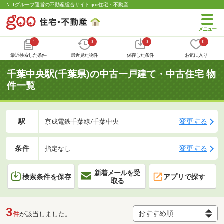
NTTグループ運営の不動産総合サイト goo住宅・不動産
1
0
0
0
最近検索した条件
最近見た物件
保存した条件
お気に入り
千葉中央駅(千葉県)の中古一戸建て・中古住宅 物
件一覧
駅
変更する
京成電鉄千葉線/千葉中央
条件
変更する
指定なし
新着メールを受
検索条件を保存
アプリで探す
取る
3
件
が該当しました。