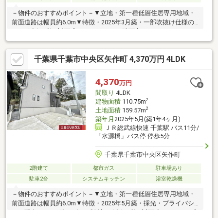
－物件のおすすめポイント－▼立地・第一種低層住居専用地域・
前面道路は幅員約6.0m▼特徴・2025年3月築・一部吹抜け仕様の
LD・会話が弾む対面式キッチン・LD・洗面室・ランドリースペー
スは回遊性のある設計・顔を合わせやすいリビング階段・パント
リー・SC等の収納付・駐車場有(車種による)・即引渡し可能(残金
千葉県千葉市中央区矢作町 4,370万円 4LDK
精算後)▼設備・複層ガラス・食洗機／浄水器付水栓・浴室暖房乾
燥機・TVモニタ付インターホン※ゴミ置き場面積3.49平米(持分13
分の1)■ ご希望の住まい探しをお手伝いします ━━━━━・・・
4,370
万円
物件の詳細・ご相談はお気軽にお問い合わせください。
間取り
4LDK
2
建物面積
110.75m
2
土地面積
159.57m
築年月
2025年5月(築1年4ヶ月)
ＪＲ総武線快速 千葉駅 バス11分/
「水源橋」バス停 停歩5分
千葉県千葉市中央区矢作町
2階建て
都市ガス
駐車場あり
駐車2台
システムキッチン
浴室乾燥機
－物件のおすすめポイント－▼立地・第一種低層住居専用地域・
前面道路は幅員約6.0m▼特徴・2025年5月築・採光・プライバシ
ーに配慮された2階リビング設計・会話が弾む対面式キッチン・室