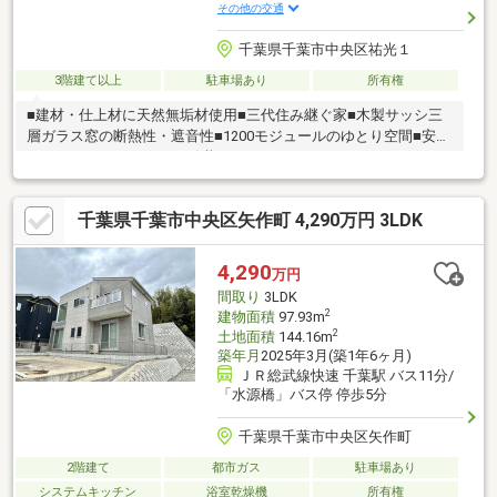
その他の交通
千葉県千葉市中央区祐光１
3階建て以上
駐車場あり
所有権
■建材・仕上材に天然無垢材使用■三代住み継ぐ家■木製サッシ三
層ガラス窓の断熱性・遮音性■1200モジュールのゆとり空間■安心
のヒュースドクトル50（引継ぎ）（スウェーデンハウスによる50
年無料定期健診システム） ■24時間熱交換型換気システム■高気
密・高断熱・計画換気 ■優れた耐震性能■高い防犯性能■火災に強
千葉県千葉市中央区矢作町 4,290万円 3LDK
い防火性能■強力な台風にも負けない耐風・耐水性能
4,290
万円
間取り
3LDK
2
建物面積
97.93m
2
土地面積
144.16m
築年月
2025年3月(築1年6ヶ月)
ＪＲ総武線快速 千葉駅 バス11分/
「水源橋」バス停 停歩5分
千葉県千葉市中央区矢作町
2階建て
都市ガス
駐車場あり
システムキッチン
浴室乾燥機
所有権