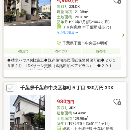
4,980
万円
の詳細・ご相談はお気軽にお問い合わせください。
間取り
3SLDK
2
建物面積
121.38m
2
土地面積
120.91m
築年月
1997年7月(築29年2ヶ月)
ＪＲ内房線 本千葉駅 徒歩7分
その他の交通
千葉県千葉市中央区神明町
2階建て
都市ガス
所有権
◆積水ハウス(株)施工◆既存住宅売買瑕疵保険付保可能◆２０１
６年２月 LDKサッシ交換（遮熱断熱ペアガラス） ◆２０１５
年１１月 外壁・屋根塗装工事
千葉県千葉市中央区都町５丁目 980万円 3DK
980
万円
間取り
3DK
2
建物面積
64.49m
2
土地面積
129.98m
築年月
1975年8月(築51年1ヶ月)
総武・中央緩行線 千葉駅 徒歩