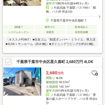
築年月
1982年6月(築44年3ヶ月)
ＪＲ総武線 千葉駅 バス19分/「都
橋」バス停 停歩3分
千葉県千葉市中央区都町７
2階建て
都市ガス
駐車場あり
システムキッチン
床暖房
浴室乾燥機
〈オススメPOINT〉■住友ゴム「制震ダンバー・ミライエ」導入済
■3LDK＋サンルーム（約4.5帖）■ダイニングリビングが約22.8帖
の広さ■1階床材には、無垢フローリングを採用■ワイド約3.3ｍの
大型システムキッチンの採用■全居室が６帖以上■広いバルコニー
■ＬＤには、ＴＥＳ式床暖房あり■各居室にクローゼット付■リビ
千葉県千葉市中央区星久喜町 2,680万円 4LDK
ングのコーナー窓からは千葉駅周辺の夜景が綺麗に見れます。▽
ご見学予約「ご内覧予約」は、お気軽にお問い合わせ下さい。
2,680
万円
間取り
4LDK
2
建物面積
99.57m
2
土地面積
142.1m
築年月
2014年6月(築12年3ヶ月)
ＪＲ総武線 千葉駅 バス18分/「青
葉の森スポーツプラザ」バス停 停歩6
分