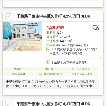
２面採光、３面採光、南面バルコニーです。■全居室フローリン
グ、リビング階段です。■全居室収納、シューズインクローク付
でスッキリ暮らせます。■対面式キッチンで使いやすいです。■パ
千葉県千葉市中央区矢作町 4,290万円 3LDK
ントリー（食器・食品の収納庫）、食器洗乾燥機付で便利です。
■浴室乾燥機、浴室に窓、浴室暖房付でバスタイムを快適に過ご
せます。■宅配ボックスがあり充実した共用施設。■ＴＶモニタ付
4,290
万円
インターホンで安心です。当社売主物件です。■LDK15畳以上。■
間取り
3LDK
浴室乾燥機付です。
2
建物面積
97.93m
2
土地面積
144.16m
築年月
2025年5月(築1年4ヶ月)
ＪＲ総武線快速 千葉駅 バス10分/
「水源橋」バス停 停歩6分
千葉県千葉市中央区矢作町
2階建て
都市ガス
ルーフバルコニー
駐車場あり
設計住宅性能評価付
システムキッチン
◆現地確認で写真ではわからない魅力を体感できる現地見学会受
付中！◆頭金０円で月々８７，２００円～ご購入が可能です◆頭
金０円・諸費用・家具家電代・オプション代・引越費用までお任
せ下さい！◆３LDK＋駐車スペースがございます♪◆ＪＲ総武本線
『千葉駅』までバス１０分で通勤も便利です♪◆星久喜小学校・
千葉県千葉市中央区矢作町 4,370万円 4LDK
星久喜中学校です♪◆ランドロームまで徒歩１１分でお買い物が