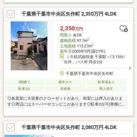
内干しできるランドリースペース有・2階に水回りを集約配置・
WIC・SIC・パントリー等、収納豊富・駐車2台可(車種による)・即
千葉県千葉市中央区矢作町 2,350万円 4LDK
引渡し可(残金精算後)▼設備・食洗機／浄水器・浴室暖房乾燥
機・TVモニタ付インターホン※ゴミ置き場面積3.49平米(持分13分
の1)■ ご希望の住まい探しをお手伝いします ━━━━━・・・物
2,350
万円
件の詳細・ご相談はお気軽にお問い合わせください。
間取り
4LDK
2
建物面積
97.7m
2
土地面積
115.27m
築年月
2005年9月(築21年)
ＪＲ総武線快速 千葉駅 バス15分/
「矢作」バス停 停歩2分
千葉県千葉市中央区矢作町
2階建て
都市ガス
駐車場あり
駐車2台
所有権
即入居可
◎各居室に大容量のクローゼットがあり、和室には押入がありま
す◎周辺にはスーパーやコンビニがあります◎駐車2台可(車種に
よる)◎即引渡し可◎リフォーム履歴：2025年9月給湯器交換■ ご
希望の住まい探しをお手伝いします ━━━━━・・・物件の詳
細・ご相談はお気軽にお問い合わせください。
千葉県千葉市中央区矢作町 2,080万円 4LDK