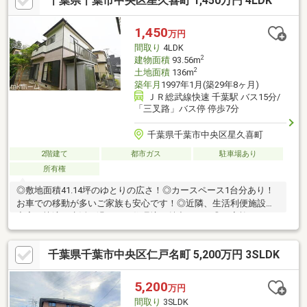
千葉県千葉市中央区星久喜町 1,450万円 4LDK
家族の交流が増えるリビング階段・作業動線が短いL字型キッチ
ン・南向きのインナーバルコニー・カースペース3台分の他、シャ
ッター付ガレージ有(車種による)▼設備・太陽光発電システム※都
1,450
万円
市計画法第29条の開発区域内のため建築物の(再)建築可
間取り
4LDK
2
建物面積
93.56m
2
土地面積
136m
築年月
1997年1月(築29年8ヶ月)
ＪＲ総武線快速 千葉駅 バス15分/
「三叉路」バス停 停歩7分
千葉県千葉市中央区星久喜町
2階建て
都市ガス
駐車場あり
所有権
◎敷地面積41.14坪のゆとりの広さ！◎カースペース1台分あり！
お車での移動が多いご家族も安心です！◎近隣、生活利便施設が
充実！快適な生活が過ごせる住環境が魅力です！◎ご家族みんな
がゆったりくつろげる広々リビング！◎居室は全部屋6帖以上のゆ
ったりくつろぎ空間！◎全居室2面採光！陽当り・通風に恵まれて
千葉県千葉市中央区仁戸名町 5,200万円 3SLDK
います！◎柔らかい和室付きの物件！和の空間を感じることので
きる落ち着きある一部屋です！◎明るく解放感のある「吹抜」の
玄関！一年中心地よい光が差し込みます！◎お庭付き！ガーデニ
5,200
万円
ングや家庭菜園などが楽しめますね！
間取り
3SLDK