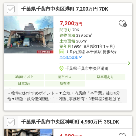
千葉県千葉市中央区港町 7,200万円 7DK
7,200
万円
間取り
7DK
2
建物面積
239.52m
2
土地面積
206m
築年月
1995年8月(築31年1ヶ月)
ＪＲ内房線 本千葉駅 徒歩6分
その他の交通
千葉県千葉市中央区港町
3階建て以上
都市ガス
駐車場あり
駐車3台
所有権
－物件のおすすめポイント－▼立地・内房線「本千葉」徒歩6分
他▼特徴・鉄骨造3階建・1・2階に事務所有・3階洋室2部屋はそ
れぞれ約9帖の広さ・南面含む3面バルコニー仕様、2・3階の全居
室がバルコニーに面する設計・屋上に物置有・駐車3台可能(車種
による)▼周辺環境・千葉市立寒川小学校 徒歩5分(約340m)・リブ
千葉県千葉市中央区神明町 4,980万円 3SLDK
レ京成ミナーレ本千葉店 徒歩7分(約520m)・柏戸病院 徒歩8分(約
600m)※千葉都市計画事業 寒川第一土地区画整理事業地区内(仮換
地)■ ご希望の住まい探しをお手伝いします ━━━━━・・・物件