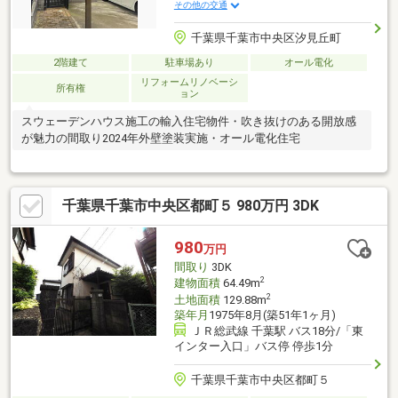
その他の交通
千葉県千葉市中央区汐見丘町
2階建て
駐車場あり
オール電化
リフォームリノベーシ
所有権
ョン
スウェーデンハウス施工の輸入住宅物件・吹き抜けのある開放感
が魅力の間取り2024年外壁塗装実施・オール電化住宅
千葉県千葉市中央区都町５ 980万円 3DK
980
万円
間取り
3DK
2
建物面積
64.49m
2
土地面積
129.88m
築年月
1975年8月(築51年1ヶ月)
ＪＲ総武線 千葉駅 バス18分/「東
インター入口」バス停 停歩1分
千葉県千葉市中央区都町５