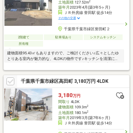
2
土地面積
127.52m
築年月
2023年4月(築3年5ヶ月)
ＪＲ外房線 誉田駅 徒歩14分
その他の交通
千葉県千葉市緑区誉田町２
2階建て
駐車場あり
システムキッチン
所有権
建物面積95.43㎡もありますので、ご検討ください♪広々としたゆ
とりある室内が魅力的な、4LDKの物件です♪キッチンを清潔に保
つために便利な窓がついています♪こちらの住宅の向きは南西向き
です♪お探しの方はどうぞ♪追い焚き機能付の浴室です♪使いやす
くおしゃれでニーズの高いシステムキッチン付きの物件です♪駅ま
千葉県千葉市緑区高田町 3,180万円 4LDK
では徒歩15分でアクセス可能です(^^)
3,180
万円
間取り
4LDK
2
建物面積
109.3m
2
土地面積
180.1m
築年月
2019年3月(築7年6ヶ月)
ＪＲ外房線 誉田駅 徒歩14分