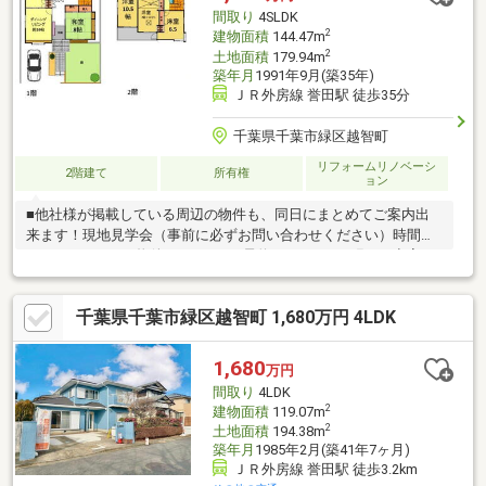
間取り
4SLDK
2
建物面積
144.47m
2
土地面積
179.94m
築年月
1991年9月(築35年)
ＪＲ外房線 誉田駅 徒歩35分
千葉県千葉市緑区越智町
リフォームリノベーシ
2階建て
所有権
ョン
■他社様が掲載している周辺の物件も、同日にまとめてご案内出
来ます！現地見学会（事前に必ずお問い合わせください）時間／
9：00～19：00（物件による）■ご予約についてのお願い※空室の
物件においても事前に鍵の手配が必要な場合があります。※居住
中の物件は事前に居住者様との日程調整が必要になります。お早
千葉県千葉市緑区越智町 1,680万円 4LDK
めにご予約をお願い致します。■日時※弊社が定休日の場合でも曜
日・時間帯問わず柔軟に対応させて頂きますので、まずはご相談
ください■資金計画・住宅ローンのご相談※住宅購入のご相談を随
1,680
万円
時・無料で承ります。将来を見据えた資金計画で、『無理をしな
間取り
4LDK
い』マイホーム探しをご提案いたします。
2
建物面積
119.07m
2
土地面積
194.38m
築年月
1985年2月(築41年7ヶ月)
ＪＲ外房線 誉田駅 徒歩3.2km