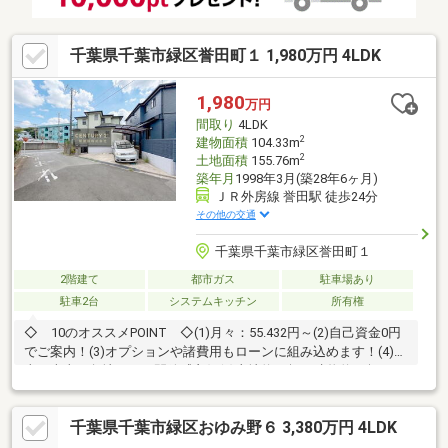
千葉県千葉市緑区誉田町１ 1,980万円 4LDK
1,980
万円
間取り
4LDK
2
建物面積
104.33m
2
土地面積
155.76m
築年月
1998年3月(築28年6ヶ月)
ＪＲ外房線 誉田駅 徒歩24分
その他の交通
千葉県千葉市緑区誉田町１
2階建て
都市ガス
駐車場あり
駐車2台
システムキッチン
所有権
◇ 10のオススメPOINT ◇(1)月々：55.432円～(2)自己資金0円
でご案内！(3)オプションや諸費用もローンに組み込めます！(4)北
東・南東の角地につき開放感良好(5)土地約47坪・建物約31坪のゆ
とりある4LDK(6)平成10年築の注文住宅感ある戸建(7)マミーマー
ト徒歩約2分(8)リフォーム実施済みで即入居可能(9)駐車スペース
千葉県千葉市緑区おゆみ野６ 3,380万円 4LDK
２台あり（車種による）(10)住宅ローンに不安のある方、既存借
入のある方も◎ ◆ご見学ご希望のお客様◆ 担当まで直接ご連絡