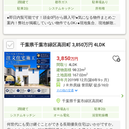
2階建て
都市ガス
駐車場あり
駐車2台
システムキッチン
所有権
●即日内覧可能です！頭金0円から購入可!●気になる物件まとめご
案内！弊社が掲載していない物件でもOK♪●現地集合、現地解散
ちょっとだけサクッと見たい！大歓迎です♪
千葉県千葉市緑区高田町 3,850万円 4LDK
3,850
万円
間取り
4LDK
2
建物面積
98.22m
2
土地面積
167.02m
築年月
2019年12月(築6年9ヶ月)
ＪＲ外房線 誉田駅 徒歩16分
その他の交通
千葉県千葉市緑区高田町
2階建て
駐車場あり
駐車2台
システムキッチン
オール電化
浴室乾燥機
何世代にも受け継ぐことができる長期優良住宅はいかがですか。