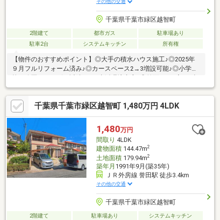
その他の交通
千葉県千葉市緑区越智町
2階建て
都市ガス
駐車場あり
駐車2台
システムキッチン
所有権
【物件のおすすめポイント】◎大手の積水ハウス施工♪◎2025年
９月フルリフォーム済み♪◎カースペース2→3増設可能♪◎小学
校、公園、コンビニ近隣あり♪生活環境充実♪◎前面6ｍで広々♪車
もラクラク♪【周辺環境】◎認定こども園鏡戸幼稚園…徒歩約24分
◎千葉市立越智小学校…徒歩約10分◎千葉市立越智中学校…徒歩約
千葉県千葉市緑区越智町 1,480万円 4LDK
28分◎ファミリーマート千葉越智店…徒歩約8分
1,480
万円
間取り
4LDK
2
建物面積
144.47m
2
土地面積
179.94m
築年月
1991年9月(築35年)
ＪＲ外房線 誉田駅 徒歩3.4km
その他の交通
千葉県千葉市緑区越智町
2階建て
駐車場あり
システムキッチン