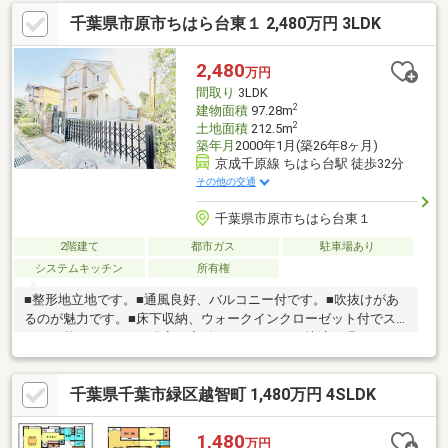
で来客用スペースにもご活用できます☆ ☆ ☆ ☆ ☆ ☆
千葉県市原市ちはら台東１ 2,480万円 3LDK
☆ ☆ ■もりまちちはら台モール地元の日常を支えるショッピ
ングモール。週末のお買い物からカフェでのひと休みまで、気軽
に立ち寄れる便利な場所です。【木更津 ベルステージ】で検
2,480
万円
索！！お問い合わせお待ちしております(*^^*)
間取り
3LDK
2
建物面積
97.28m
2
土地面積
212.5m
築年月
2000年1月(築26年8ヶ月)
京成千原線 ちはら台駅 徒歩32分
その他の交通
千葉県市原市ちはら台東１
2階建て
都市ガス
駐車場あり
システムキッチン
所有権
■整形地立地です。■通風良好、バルコニー付です。■吹抜けがあ
るのが魅力です。■床下収納、ウォークインクローゼット付でス
ッキリ暮らせます。■浴室に窓付でバスタイムを快適に過ごせま
す。■ＴＶモニタ付インターホンで安心です。即入居可。お客様
一人一人に合わせたライフプランのご提案をさせていただきま
千葉県千葉市緑区越智町 1,480万円 4SLDK
す。資金計画、住宅ローン等についてもお気軽にご相談くださ
い。お問い合わせ、お待ちしております。
1,480
万円