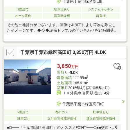
千葉県千葉市緑区高田町
2階建て
駐車場あり
システムキッチン
オール電化
浴室乾燥機
所有権
その他土地持分がございます。画像はAI加工により荷物を除去し
たイメージです。◆◇◆設備トラブルの問い合わせを24時間受付
対応！◆◇◆成約されたお客様には、突発的な設備トラブルに対
応する「駆けつけ」サービスを提供しております。24時間365日
コールセンター対応！30分以内の一次応急処置を無料にて行いま
千葉県千葉市緑区高田町 3,850万円 4LDK
す。※対象期間：物件引き渡し日の翌月末まで※対象者・対象設
備・その他諸条件あり
3,850
万円
間取り
4LDK
2
建物面積
111.99m
2
土地面積
165.61m
築年月
2016年4月(築10年5ヶ月)
ＪＲ外房線 誉田駅 徒歩14分
千葉県千葉市緑区高田町
2階建て
都市ガス
駐車場あり
駐車2台
設計住宅性能評価付
建設住宅性能評価付
■□━━「千葉市緑区高田町」のオススメPOINT━━□■■交通・JR