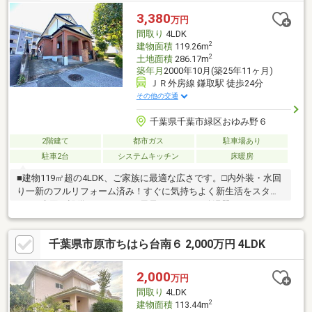
ください！ お問合せダイヤル：090-5533-2081《担当：近藤》
3,380
万円
間取り
4LDK
2
建物面積
119.26m
2
土地面積
286.17m
築年月
2000年10月(築25年11ヶ月)
ＪＲ外房線 鎌取駅 徒歩24分
その他の交通
千葉県千葉市緑区おゆみ野６
2階建て
都市ガス
駐車場あり
駐車2台
システムキッチン
床暖房
■建物119㎡超の4LDK、ご家族に最適な広さです。□内外装・水回
り一新のフルリフォーム済み！すぐに気持ちよく新生活をスター
ト。■水回り設備（キッチン・風呂・トイレ・給湯器）はすべて
新品交換済み！ □屋根・外壁塗装、白蟻薬剤散布も実施済みで安
心長持ち。■寒い季節も快適な床暖房つき！■現況空家につき即時
千葉県市原市ちはら台南６ 2,000万円 4LDK
引渡し可能！ご都合に合わせていつでもご内覧いただけます。
□JR外房線「鎌取」駅 徒歩24分。バス停（徒歩3分）乗車9分のア
クセス。■コンビニ至近で買い物に便利！千葉南警察署も近く、
2,000
万円
安心。 □遊歩道入口まで徒歩圏内！日々の散策やジョギングに嬉
間取り
4LDK
しい立地です。
2
建物面積
113.44m