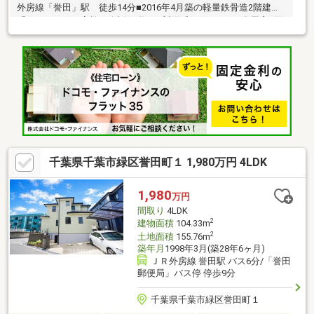
外房線「誉田」駅 徒歩14分■2016年4月築の軽量鉄骨造2階建
「4LDK」。■ご家族の会話が弾む、対面式キッチン。■全居室2面
採光+6帖以上の広さが確保されています。■毎日の暮らしをサポ
ートする設備充実！ 食器洗乾燥機、IHクッキングヒーター、浄
水器、浴室乾燥機、室内物干など。■全居室収納やWIC、廊下収納
など室内各所に収納豊富◎■メーカー保証継承可能です(構造躯
体：2036年6月まで)。■周辺環境・千葉市立誉田東小学校 徒歩5
分(約350m)・たかだの森公園 徒歩2分(約140m)※下記関連リンク
より360°パノラマ画像ご覧いただけます。
千葉県千葉市緑区誉田町１ 1,980万円 4LDK
1,980
万円
間取り
4LDK
2
建物面積
104.33m
2
土地面積
155.76m
築年月
1998年3月(築28年6ヶ月)
ＪＲ外房線 誉田駅 バス6分/「誉田
郵便局」バス停 停歩9分
千葉県千葉市緑区誉田町１