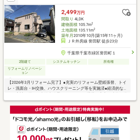
のお迎え、ご自宅近くへのお迎え、現地お待ち合わせ、弊社店舗
からのご案内などお選びください。
2,499
万円
間取り
4LDK
2
建物面積
105.7m
2
土地面積
135.11m
築年月
2010年10月(築15年11ヶ月)
ＪＲ外房線 誉田駅 徒歩23分
千葉県千葉市緑区誉田町１
2階建て
システムキッチン
所有権
リフォームリノベーシ
ョン
【2026年3月リフォーム完了】●充実のリフォーム壁紙張替、トイ
レ・洗面台・IH交換、ハウスクリーニング等を実施済●経済的な暮
らし家計に優しい太陽光発電×エコキュート搭載。安心の建物躯体
引渡後2年保証・床下防蟻施工（施工後5年保証）●ゆとりの４
SLDK全居室６帖以上の設計。駐車場スペースも2台分ございます
【担当者から一言】誉田小学校・中学校まで徒歩12分とお子様の
通学にも好立地で、周辺にはスーパーやコンビニも充実し、利便
性も良好です。不動産は実際に室内をご覧になってみないと、わ
からないことがたくさんあります。是非一度室内をご見学いただ
き、こちらのお部屋の良さを体感ください。