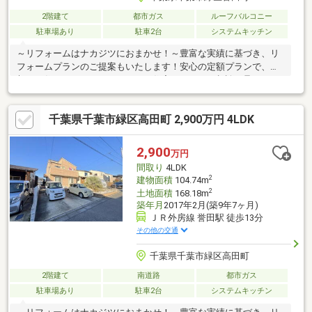
2階建て
都市ガス
ルーフバルコニー
駐車場あり
駐車2台
システムキッチン
～リフォームはナカジツにおまかせ！～豊富な実績に基づき、リ
フォームプランのご提案もいたします！安心の定額プランで、理
想のお住まいをかなえませんか？住宅ローンのご相談も承ってお
ります！お気軽にお問合せくださいませ☆□■周辺環境■□Farmers
Market Honda／徒歩約5分／約400ｍ誉田南公園／徒歩約7分／約
千葉県千葉市緑区高田町 2,900万円 4LDK
550ｍ誉田おもいやり保育園／徒歩約5分／約400ｍ□■交通■□外房
線「誉田」駅 徒歩約13分千葉中央バス「誉田小学校」停 徒歩
約2分■■■【ご内覧・ご来店 ご希望のお客様へ】■■■ご来店・ご
2,900
万円
案内可能です！ご希望のお日にちをお気軽にご連絡下さい♪
間取り
4LDK
2
建物面積
104.74m
2
土地面積
168.18m
築年月
2017年2月(築9年7ヶ月)
ＪＲ外房線 誉田駅 徒歩13分
その他の交通
千葉県千葉市緑区高田町
2階建て
南道路
都市ガス
駐車場あり
駐車2台
システムキッチン