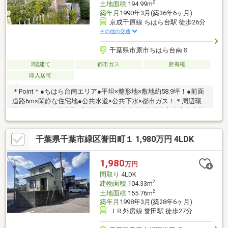
2
土地面積
194.99m
築年月
1990年3月(築36年6ヶ月)
京成千原線 ちはら台駅 徒歩26分
その他の交通
千葉県市原市ちはら台南６
2階建て
都市ガス
所有権
即入居可
＊Point＊●ちはら台南エリア●平坦×整形地×敷地約58.9坪！●前面
道路6m×閑静な住宅地●公共水道×公共下水×都市ガス！＊周辺環
境＊●ちはら台幼稚園●市原市 ちはら台支所●市原市立清水谷小学
校●せんどう ちはら台店ご見学時には他の気になる物件なども一
緒にご案内可能です！ご自宅へお迎えも可能ですのでお気軽にお
千葉県千葉市緑区誉田町１ 1,980万円 4LDK
問い合わせください！■資料請求・内覧予約受付中■頭金0円で購
入したい、住宅ローンに不安がある。。なんでもご相談くださ
い！
1,980
万円
間取り
4LDK
2
建物面積
104.33m
2
土地面積
155.76m
築年月
1998年3月(築28年6ヶ月)
ＪＲ外房線 誉田駅 徒歩27分