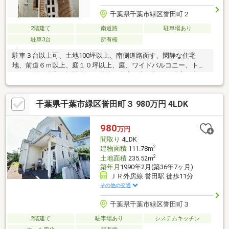
千葉県千葉市緑区誉田町２
2階建て
南道路
駐車場あり
駐車3台
所有権
駐車３台以上可、土地100坪以上、南側道路面す、閑静な住宅
地、前道６ｍ以上、庭１０坪以上、庭、ワイドバルコニー、トイ
レ２ヶ所、浴室１坪以上、２階建、南庭、床下収納、浴室に窓、
吹抜け、ウォークインクローゼット、小学校 徒歩10分以内、２世
帯住宅
千葉県千葉市緑区誉田町３ 980万円 4LDK
980
万円
間取り
4LDK
2
建物面積
111.78m
2
土地面積
235.52m
築年月
1990年2月(築36年7ヶ月)
ＪＲ外房線 誉田駅 徒歩11分
その他の交通
千葉県千葉市緑区誉田町３
2階建て
駐車場あり
システムキッチン