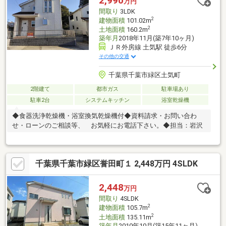
2,990
万円
4LDK、便利なWIC・SIC付き。プライベート空間も大切にできる
間取り
3LDK
間取りです。
2
建物面積
101.02m
2
土地面積
160.2m
築年月
2018年11月(築7年10ヶ月)
ＪＲ外房線 土気駅 徒歩6分
その他の交通
千葉県千葉市緑区土気町
2階建て
都市ガス
駐車場あり
駐車2台
システムキッチン
浴室乾燥機
◆食器洗浄乾燥機・浴室換気乾燥機付◆資料請求・お問い合わ
せ・ローンのご相談等、 お気軽にお電話下さい。◆担当：岩沢
千葉県千葉市緑区誉田町１ 2,448万円 4SLDK
2,448
万円
間取り
4SLDK
2
建物面積
105.7m
2
土地面積
135.11m
築年月
2010年10月(築15年11ヶ月)