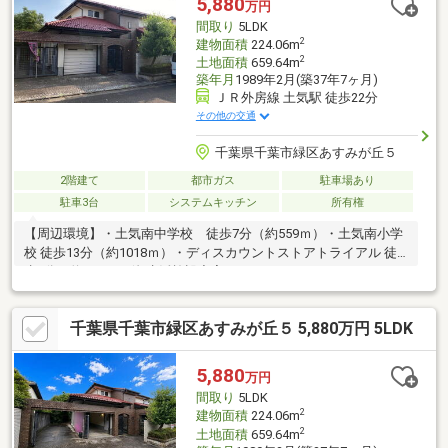
5,880
万円
間取り
5LDK
2
建物面積
224.06m
2
土地面積
659.64m
築年月
1989年2月(築37年7ヶ月)
ＪＲ外房線 土気駅 徒歩22分
その他の交通
千葉県千葉市緑区あすみが丘５
2階建て
都市ガス
駐車場あり
駐車3台
システムキッチン
所有権
【周辺環境】・土気南中学校 徒歩7分（約559ｍ）・土気南小学
校 徒歩13分（約1018ｍ）・ディスカウントストアトライアル 徒
歩2分（約100ｍ）他 生活施設充実です♪
千葉県千葉市緑区あすみが丘５ 5,880万円 5LDK
5,880
万円
間取り
5LDK
2
建物面積
224.06m
2
土地面積
659.64m