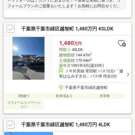
～リフォームはナカジツにおまかせ！～豊富な実績に基づき、リ
フォームプランのご提案もいたします！お気軽にお問合せくださ
いませ☆□■周辺環境■□ファミリーマート 千葉高田町店／徒歩約5
分／約400ｍせんどう 誉田店／徒歩約12分／約900ｍウエルシア千
葉誉田店／徒歩約15分／約1200ｍ千葉南病院／徒歩約7分／約550
千葉県千葉市緑区越智町 1,480万円 4SLDK
ｍたかだの森公園／徒歩約3分／約200ｍクニナたかだの森保育園
／徒歩約5分／約350ｍ千葉市立誉田東小学校／徒歩約7分／約550
ｍ千葉市立誉田中学校／徒歩約22分／約1700ｍ□■交通■□外房線
1,480
万円
誉田駅 徒歩約13分千葉中央バス高田入口停 徒歩約14分
間取り
4SLDK
2
建物面積
144.47m
2
土地面積
179.94m
築年月
1991年9月(築35年)
ＪＲ外房線 誉田駅 バス12分/「越
智はなみずき台」バス停 停歩2分
千葉県千葉市緑区越智町
2階建て
駐車場あり
所有権
リフォームリノベーシ
ョン
千葉県千葉市緑区越智町 1,480万円 4LDK