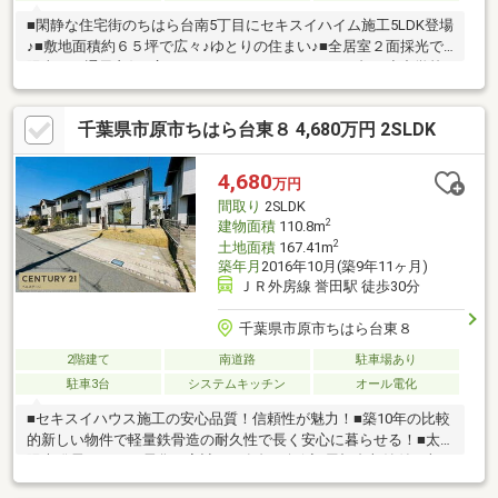
■閑静な住宅街のちはら台南5丁目にセキスイハイム施工5LDK登場
♪■敷地面積約６５坪で広々♪ゆとりの住まい♪■全居室２面採光で
陽当たり通風良好♪広々バルコニー■カースペース2台♪■小中学校
徒歩7分以内♪公園も近隣に多数あり子育て環境◎♪■公営水道・本
下水・都市ガス～ご成約時、プレゼントキャンペーン実施中！！
千葉県市原市ちはら台東８ 4,680万円 2SLDK
～
4,680
万円
間取り
2SLDK
2
建物面積
110.8m
2
土地面積
167.41m
築年月
2016年10月(築9年11ヶ月)
ＪＲ外房線 誉田駅 徒歩30分
千葉県市原市ちはら台東８
2階建て
南道路
駐車場あり
駐車3台
システムキッチン
オール電化
■セキスイハウス施工の安心品質！信頼性が魅力！■築10年の比較
的新しい物件で軽量鉄骨造の耐久性で長く安心に暮らせる！■太
陽光発電とオール電化で家計への負担を軽減■屋根裏収納付で収
納力も充実！季節物や大きな荷物もスッキリ！■最大3台駐車可能