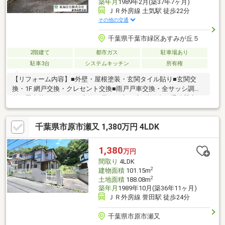
築年月
1989年2月(築37年7ヶ月)
ＪＲ外房線 土気駅 徒歩22分
その他の交通
千葉県千葉市緑区あすみが丘５
2階建て
都市ガス
駐車場あり
駐車3台
システムキッチン
所有権
【リフォーム内容】■外壁・屋根塗装・玄関タイル貼り■玄関交
換・1F 網戸交換・クレセント交換■雨戸戸車交換・全サッシ調
整・畳表替え■キッチン交換・電気工事一式■洗面台・手洗器交
換・ウッドデッキ修繕■キッチン背面収納交換・トイレ交換■２F
脱衣場洗面台交換・シャワールーム交換■フロアタイル・キッチ
千葉県市原市瀬又 1,380万円 4LDK
ン・階段回りボード貼り■2 階シャワー室下地■コーキング工事・
バルコニー防水■倉庫床塗装・勝手口床塗装■天井壁クロス張替
え・白蟻防除■CF 張替えトイレ2 箇所・洗面・和室パテ下処理■戸
1,380
万円
襖張替え・障子張替え・建具調整■給湯器設置・ガス工事■ガレー
間取り
4LDK
ジモーター交換■ハウスクリーニング
2
建物面積
101.15m
2
土地面積
188.08m
築年月
1989年10月(築36年11ヶ月)
ＪＲ外房線 誉田駅 徒歩24分
千葉県市原市瀬又