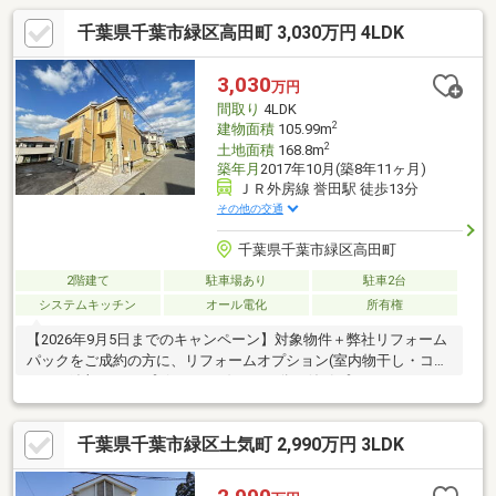
千葉県千葉市緑区高田町 3,030万円 4LDK
3,030
万円
間取り
4LDK
2
建物面積
105.99m
2
土地面積
168.8m
築年月
2017年10月(築8年11ヶ月)
ＪＲ外房線 誉田駅 徒歩13分
その他の交通
千葉県千葉市緑区高田町
2階建て
駐車場あり
駐車2台
システムキッチン
オール電化
所有権
【2026年9月5日までのキャンペーン】対象物件＋弊社リフォーム
パックをご成約の方に、リフォームオプション(室内物干し・コン
セント追加・カップボードなど)55万円分の値引プレゼント！！
※100万円（税込）以上の弊社標準工事「ラクリノ」をご契約いた
だいた場合に限る■■【おすすめポイント】■■○閑静な住宅街に位
千葉県千葉市緑区土気町 2,990万円 3LDK
置する2階建て中古戸建です。○敷地面積50坪超。憧れのリビング
階段や対面キッチンが魅力です♪○南西向きの物件のため、お部屋
には明るい日差しが差し込んできます。○各居室収納付きの