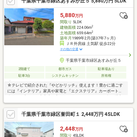
千葉県千葉市緑区あすみが丘５ 5,880万円 5LDK
5,880
万円
間取り
5LDK
2
建物面積
224.06m
2
土地面積
659.64m
築年月
1989年2月(築37年7ヶ月)
ＪＲ外房線 土気駅 徒歩22分
その他の交通
千葉県千葉市緑区あすみが丘５
2階建て
都市ガス
駐車場あり
駐車3台
システムキッチン
所有権
☆テレビで紹介された『やどかリッチ』使えます！豊かに過ごす
には『インテリア』家具や家電と『エクステリア』カーポートや
楽しめる庭、この充実度で変わってきます。これらを一括で購入
でき、その代金を住宅ローンに組み込むことが可能なサービス、
それがやどかリッチです。◆頭金０円でもＯＫ！(諸経費含む）◆
千葉県千葉市緑区誉田町１ 2,448万円 4SLDK
アフターサービス充実♪「どこの銀行がいいの？疾病って何？ロー
ン組めるかな？」わからないことが多い家探しを丁寧にご説明致
します♪物件の探し方、ローンの組み方、知らないと損する税金の
2,448
万円
こと等トータルでサポート致します！
間取り
4SLDK