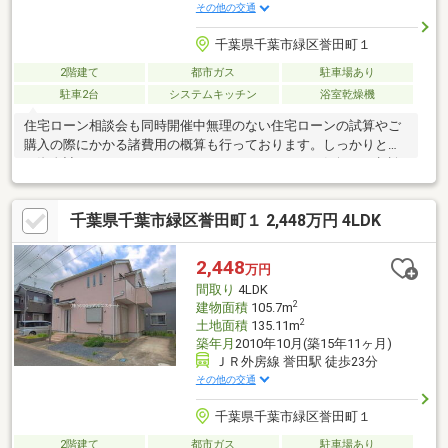
その他の交通
千葉県千葉市緑区誉田町１
2階建て
都市ガス
駐車場あり
駐車2台
システムキッチン
浴室乾燥機
住宅ローン相談会も同時開催中無理のない住宅ローンの試算やご
購入の際にかかる諸費用の概算も行っております。しっかりとし
た資金計画のアドバイスをさせて頂きますので、お気軽にご相談
ください。お客様一人一人に合わせたライフプランのご提案をさ
せていただきます。資金計画、住宅ローン等についてもお気軽に
千葉県千葉市緑区誉田町１ 2,448万円 4LDK
ご相談ください。お問い合わせ、お待ちしております。
2,448
万円
間取り
4LDK
2
建物面積
105.7m
2
土地面積
135.11m
築年月
2010年10月(築15年11ヶ月)
ＪＲ外房線 誉田駅 徒歩23分
その他の交通
千葉県千葉市緑区誉田町１
2階建て
都市ガス
駐車場あり