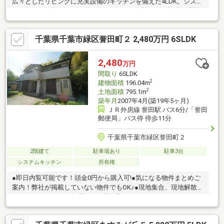
広々としたリビングに充実設備のキッチンを備えた4LDK。システ
ムキッチンは使いやすく汚れにくいのでご好評です。設備や周辺
環境が整っている中古戸建てはいかがでしょうか。建物面積は
98.22平米となっており広さも十分ではないでしょうか。浴室乾燥
千葉県千葉市緑区誉田町２ 2,480万円 6SLDK
機のあるお風呂場は洗濯物を干すときにも便利です。
2,480
万円
間取り
6SLDK
2
建物面積
196.04m
2
土地面積
795.1m
築年月
2007年4月(築19年5ヶ月)
ＪＲ外房線 誉田駅 バス6分/「誉田
郵便局」バス停 停歩11分
千葉県千葉市緑区誉田町２
2階建て
駐車場あり
駐車3台
システムキッチン
所有権
●即日内覧可能です！頭金0円から購入可!●気になる物件まとめご
案内！弊社が掲載していない物件でもOK♪●現地集合、現地解散
ちょっとだけサクッと見たい！大歓迎です♪