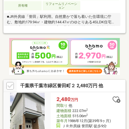
リフォームリノベーシ
所有権
ョン
■JR外房線「誉田」駅利用。自然豊かで落ち着いた住環境に佇
む、敷地約179.94㎡・建物約144.47㎡のゆとりある4SLDK住宅で
す。令和8年7月末リフォーム完了予定で、気持ちよく新生活を始
められます。■約16帖のLDKを中心に、8帖の和室や10.5帖・7帖・
6.5帖の洋室を備えたゆとりある間取り。3帖のWICや納戸など収
納も充実しており、ご家族の荷物もすっきり整理できます。■南
東側約6m公道に面し、駐車スペース1台分を確保。第一種低層住
居専用地域ならではの穏やかな街並みで、落ち着いた住環境が魅
力です。越智中央公園まで徒歩約3分、越智小学校も徒歩約3分
と、子育て世帯にも嬉しい住環境が整っています。
千葉県千葉市緑区誉田町２ 2,480万円 他
2,480
万円
間取り
他
2
建物面積
222.07m
2
土地面積
515.06m
築年月
1986年12月(築39年9ヶ月)
ＪＲ外房線 誉田駅 徒歩9分