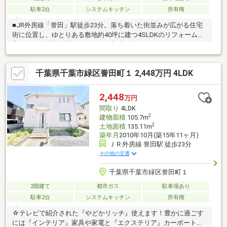
駐車2台
システムキッチン
所有権
■JR外房線「誉田」駅徒歩23分。落ち着いた街並みが広がる住宅
街に位置し、ゆとりある敷地約40坪に建つ4SLDKのリフォーム住
宅です。ご家族皆様でゆったりと新生活をスタートできます。■
令和8年3月中旬リフォーム完了予定。クロス・CF貼替、屋根塗
装、洗面台・トイレ交換、照明・スイッチ交換、ハウスクリーニ
千葉県千葉市緑区誉田町１ 2,448万円 4LDK
ングなど充実のリフォーム内容で気持ちよくお住まいいただけま
す。■約14帖のLDKに加え納戸や全居室収納を備え、住空間をすっ
きり保てる間取り。駐車スペースは2台分あり、ご夫婦それぞれの
2,448
万円
お車や来客時にも便利です。■毎日の暮らしを快適にサポートす
間取り
4LDK
る住環境です。
2
建物面積
105.7m
2
土地面積
135.11m
築年月
2010年10月(築15年11ヶ月)
ＪＲ外房線 誉田駅 徒歩23分
その他の交通
千葉県千葉市緑区誉田町１
2階建て
都市ガス
駐車場あり
駐車2台
システムキッチン
所有権
☆テレビで紹介された『やどかリッチ』使えます！豊かに過ごす
には『インテリア』家具や家電と『エクステリア』カーポートや