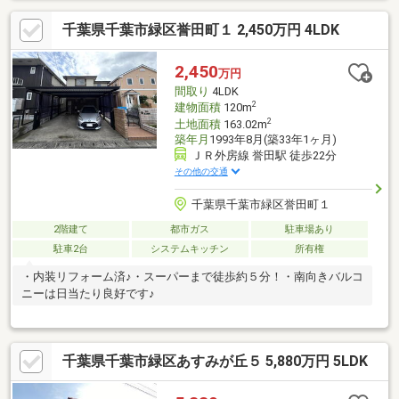
り■WICや納戸など、住空間をすっきり保ちやすい収納■駐車場2台
千葉県千葉市緑区誉田町１ 2,450万円 4LDK
分＋奥の駐輪スペースを転用すれば最大3台駐車可能です【周辺環
境のおすすめポイント】■誉田駅利用で千葉市中心部や外房エリ
アへアクセスしやすいロケーション■ファミリーマート 千葉高田
2,450
万円
町店まで徒歩7分■せんどう 誉田店まで徒歩14分■千葉市立誉田東
間取り
4LDK
小学校まで徒歩11分
2
建物面積
120m
2
土地面積
163.02m
築年月
1993年8月(築33年1ヶ月)
ＪＲ外房線 誉田駅 徒歩22分
その他の交通
千葉県千葉市緑区誉田町１
2階建て
都市ガス
駐車場あり
駐車2台
システムキッチン
所有権
・内装リフォーム済♪・スーパーまで徒歩約５分！・南向きバルコ
ニーは日当たり良好です♪
千葉県千葉市緑区あすみが丘５ 5,880万円 5LDK