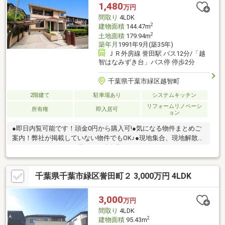
1,480
万円
間取り
4LDK
2
建物面積
144.47m
2
土地面積
179.94m
築年月
1991年9月(築35年)
ＪＲ外房線 誉田駅 バス12分/「越
智はなみずき台」バス停 停歩2分
千葉県千葉市緑区越智町
2階建て
駐車場あり
システムキッチン
リフォームリノベーシ
所有権
即入居可
ョン
●即日内覧可能です！頭金0円から購入可!●気になる物件まとめご
案内！弊社が掲載していない物件でもOK♪●現地集合、現地解散
ちょっとだけサクッと見たい！大歓迎です♪
千葉県千葉市緑区誉田町２ 3,000万円 4LDK
3,000
万円
間取り
4LDK
2
建物面積
95.43m