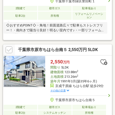
千葉県千葉市緑区誉田町１
2階建て
都市ガス
駐車場あり
リフォームリノベーシ
駐車2台
所有権
ョン
◇おすすめPOINT◇・角地！前面道路広々で駐車もストレスフリ
ー！・南向きで陽当り良好！明るい室内です♪・一部リフォーム済
(R8.1)詳細はお問い合わせください！・スーパー、ドラッグスト
ア徒歩2分お買い物に便利〇・閑静な住宅地で落ち着いた住環境が
叶います！・空室の為、「今日これから見たい」も大歓迎♪〇●ご
千葉県市原市ちはら台南５ 2,550万円 5LDK
案内方法●〇ご来店できないお客様はご指定場所（自宅送迎・最
寄り駅・目印がある場所など）での待ち合わせからのご案内も可
能です（無料送迎）。お客様のご条件をお聞かせいただければこ
2,550
万円
ちらの物件と一緒に他の物件もご案内致します♪
間取り
5LDK
2
建物面積
123.88m
2
土地面積
213.26m
築年月
1991年3月(築35年6ヶ月)
京成千原線 ちはら台駅 徒歩29分
その他の交通
千葉県市原市ちはら台南５
2階建て
都市ガス
駐車場あり
駐車2台
システムキッチン
所有権