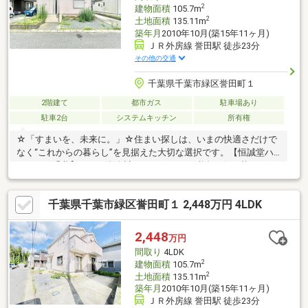
2
建物面積
105.7m
2
土地面積
135.11m
築年月
2010年10月(築15年11ヶ月)
ＪＲ外房線 誉田駅 徒歩23分
その他の交通
千葉県千葉市緑区誉田町１
2階建て
都市ガス
駐車場あり
駐車2台
システムキッチン
所有権
☆「すまいを、未来に。」☆住まい探しは、いまの快適さだけで
なく“これからの暮らし”を見据えた大切な選択です。【恒誠堂ハ
ウジング千葉】では、資金計画からローン、税金、住み替えまで
一人ひとりのライフプランに合わせたご提案を行っています。◆
無料ライフプラン相談◆住宅ローン事前審査もスムーズ対応◆購
千葉県千葉市緑区誉田町１ 2,448万円 4LDK
入後も安心のアフターサポート体制「未来の暮らしをどう描く
か」――その第一歩を、私たちが丁寧にサポートいたします。地域
密着の安心感と実績で、お客様の理想に寄り添い、人生の節目を
2,448
万円
共に喜べるパートナーであり続けます。詳細はお気軽にお問合せ
間取り
4LDK
ください。
2
建物面積
105.7m
2
土地面積
135.11m
築年月
2010年10月(築15年11ヶ月)
ＪＲ外房線 誉田駅 徒歩23分