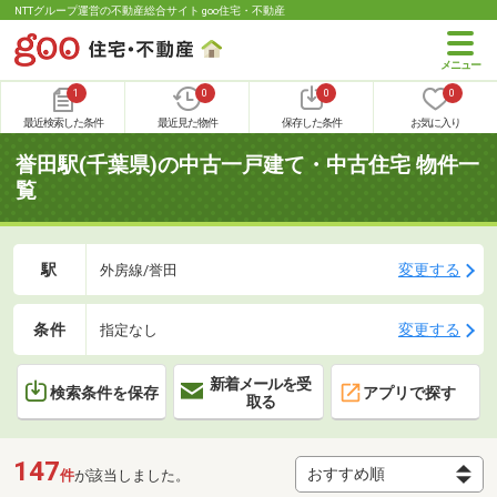
NTTグループ運営の不動産総合サイト goo住宅・不動産
1
0
0
0
最近検索した条件
最近見た物件
保存した条件
お気に入り
誉田駅(千葉県)の中古一戸建て・中古住宅 物件一
覧
駅
変更する
外房線/誉田
条件
変更する
指定なし
新着メールを受
検索条件を保存
アプリで探す
取る
147
件
が該当しました。