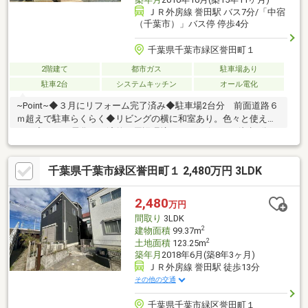
ＪＲ外房線 誉田駅 バス7分/「中宿
（千葉市）」バス停 停歩4分
千葉県千葉市緑区誉田町１
2階建て
都市ガス
駐車場あり
駐車2台
システムキッチン
オール電化
~Point~◆３月にリフォーム完了済み◆駐車場2台分 前面道路６
ｍ超えで駐車らくらく◆リビングの横に和室あり。色々と使えま
す。◆オール電化で経済的～周辺環境～●コンビニまで徒歩8分●
誉田小学校●誉田中学校物件の周辺環境の説明から他の気になる
物件なども一緒にご案内可能です！お迎えも可能ですのでお気軽
千葉県千葉市緑区誉田町１ 2,480万円 3LDK
にお問い合わせください！■資料請求・内覧予約受付中■頭金0円
で購入したい、住宅ローンに不安がある。。かまとり住宅は地域
密着の不動産業者です！どのようなことでもお気軽になんでもご
2,480
万円
相談ください！
間取り
3LDK
2
建物面積
99.37m
2
土地面積
123.25m
築年月
2018年6月(築8年3ヶ月)
ＪＲ外房線 誉田駅 徒歩13分
その他の交通
千葉県千葉市緑区誉田町１