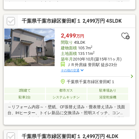
楽しめる庭、この充実度で変わってきます。これらを一括で購入
でき、その代金を住宅ローンに組み込むことが可能なサービス、
それがやどかリッチです。◆頭金０円でもＯＫ！(諸経費含む）◆
千葉県千葉市緑区誉田町１ 2,499万円 4SLDK
アフターサービス充実♪「どこの銀行がいいの？疾病って何？ロー
ン組めるかな？」わからないことが多い家探しを丁寧にご説明致
します♪物件の探し方、ローンの組み方、知らないと損する税金の
2,499
万円
こと等トータルでサポート致します！
間取り
4SLDK
2
建物面積
105.7m
2
土地面積
135.11m
築年月
2010年10月(築15年11ヶ月)
ＪＲ外房線 誉田駅 徒歩23分
その他の交通
千葉県千葉市緑区誉田町１
2階建て
都市ガス
駐車場あり
駐車2台
システムキッチン
浴室乾燥機
～リフォーム内容～・壁紙、CF張替え済み・畳表替え済み・洗面
台、IHヒーター、トイレ新品に交換済み・照明スイッチ、コンセ
ントパネル交換済み・サッシ調整済み・キッチン、浴室、洗濯機
水栓交換・シャワー交換済み・ハウスクリーニング・床下防蟻施
工・建物躯体引き渡し後２年保証◇◆赤い予約ボタンより簡単に
千葉県千葉市緑区誉田町１ 2,499万円 4LDK
予約可能です！・ご都合の合う日時でご予約下さい。・ご自宅へ