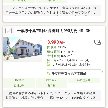
オール電化
所有権
～リフォームはナカジツにおまかせ！～豊富な実績に基づき、リ
フォームプランのご提案もいたします！安心の定額プランで、理
想のお住まいをかなえませんか？住宅ローンのご相談も承ってお
ります！お気軽にお問合せくださいませ☆□■周辺環境■□セブン-
イレブン 千葉誉田駅前店／徒歩約10分／約750ｍ生鮮＆業務スー
千葉県千葉市緑区高田町 3,990万円 4SLDK
パー誉田店／徒歩約9分／約700ｍウエルシア千葉誉田店／徒歩約
18分／約1400ｍこもだクリニック／徒歩約10分／約800ｍ誉田駅
前郵便局／徒歩約14分／約1100ｍ大滝公園／徒歩約1分／約59ｍ
3,990
万円
認定こども園 白梅幼稚園／徒歩約9分／約700ｍ
間取り
4SLDK
2
建物面積
114.18m
2
土地面積
165.5m
築年月
2017年3月(築9年6ヶ月)
ＪＲ外房線 誉田駅 徒歩13分
千葉県千葉市緑区高田町
2階建て
都市ガス
駐車場あり
駐車2台
所有権
【物件のおすすめポイント】■パナソニックホームズ施工の軽量
鉄骨造で、地震に強く安心して暮らせる住まい■光触媒タイル外
壁「キラテック」で美観が長持ちし、メンテ負担も軽減■約2.5帖
の書庫を備え、在宅ワークや趣味など多用途に活用しやすい間取