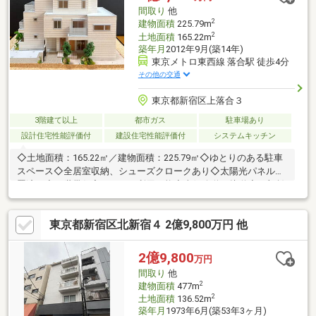
間取り
他
2
建物面積
225.79m
2
土地面積
165.22m
築年月
2012年9月(築14年)
東京メトロ東西線 落合駅 徒歩4分
その他の交通
東京都新宿区上落合３
3階建て以上
都市ガス
駐車場あり
設計住宅性能評価付
建設住宅性能評価付
システムキッチン
◇土地面積：165.22㎡／建物面積：225.79㎡◇ゆとりのある駐車
スペース◇全居室収納、シューズクロークあり◇太陽光パネル設
置済み◇二世帯住宅としても利用可能◇南側公道に接道◆一部賃
貸中（南側1、2階部分）2室中2室満室稼働中年間想定賃料：180
万円◇コメント旭化成の建物なので地震に強く、緩やかな坂の途
東京都新宿区北新宿４ 2億9,800万円 他
中にあるので大雨でも浸水する心配が少ないです。家賃収入のあ
る賃貸併用住宅ですが、玄関が離れており干渉することがないで
す。また、徒歩4分でセブンイレブンも2軒ありますが、同じく徒
2億9,800
万円
歩4分の「ツルハドラッグ新宿上落合店」は朝5時～翌朝4時まで
間取り
他
営業しており便利です。
2
建物面積
477m
2
土地面積
136.52m
築年月
1973年6月(築53年3ヶ月)