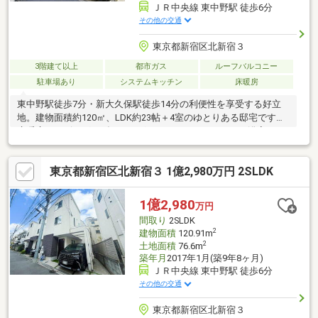
ＪＲ中央線 東中野駅 徒歩6分
その他の交通
東京都新宿区北新宿３
3階建て以上
都市ガス
ルーフバルコニー
駐車場あり
システムキッチン
床暖房
東中野駅徒歩7分・新大久保駅徒歩14分の利便性を享受する好立
地。建物面積約120㎡、LDK約23帖＋4室のゆとりある邸宅です。
床暖房（リビング・ダイニング）やルーフバルコニー、浴室TV、
WICなど充実の設備を備え、玄関はオートロック仕様、アルファ
ードクラスも駐車可能です。徒歩2分に広々とした北新宿公園、小
東京都新宿区北新宿３ 1億2,980万円 2SLDK
学校徒歩3分と子育て環境も良好。交通量の少ない前面道路で安
心。室内コンディションも良好です。
1億2,980
万円
間取り
2SLDK
2
建物面積
120.91m
2
土地面積
76.6m
築年月
2017年1月(築9年8ヶ月)
ＪＲ中央線 東中野駅 徒歩6分
その他の交通
東京都新宿区北新宿３