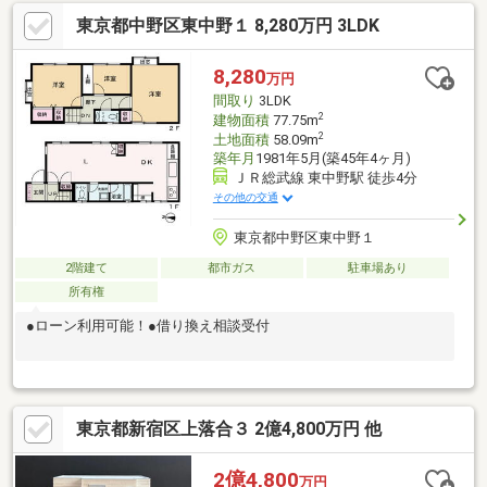
歩１5分と、３駅３路線が利用可能です。日々の通勤はもちろん、
東京都中野区東中野１ 8,280万円 3LDK
ご家族でのお出かけも快適で、周辺には緑豊かな公園や生活施設
も充実しています。都心の利便性と良好な環境を併せ持つ、将来
にわたり色褪せない価値を誇る邸宅です。「資料請求」または
8,280
万円
「見学予約」ボタンから簡単1分！お電話でのご相談はこちら！
間取り
3LDK
0120-144-022
2
建物面積
77.75m
2
土地面積
58.09m
築年月
1981年5月(築45年4ヶ月)
ＪＲ総武線 東中野駅 徒歩4分
その他の交通
東京都中野区東中野１
2階建て
都市ガス
駐車場あり
所有権
●ローン利用可能！●借り換え相談受付
東京都新宿区上落合３ 2億4,800万円 他
2億4,800
万円