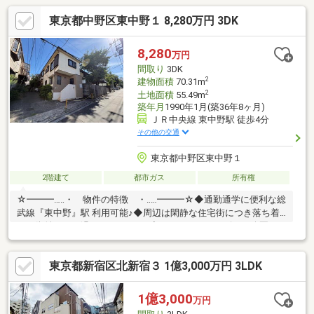
東京都中野区東中野１ 8,280万円 3DK
8,280
万円
間取り
3DK
2
建物面積
70.31m
2
土地面積
55.49m
築年月
1990年1月(築36年8ヶ月)
ＪＲ中央線 東中野駅 徒歩4分
その他の交通
東京都中野区東中野１
2階建て
都市ガス
所有権
☆━━━…‥・ 物件の特徴 ・‥…━━━☆◆通勤通学に便利な総
武線『東中野』駅 利用可能♪◆周辺は閑静な住宅街につき落ち着
いた街並みでお過ごし頂けます♪◆スーパー、コンビニ、公園
等、生活環境良好♪ご見学予約受付中です。お気軽にお問い合わせ
ください。☆━━━…‥・ ━☆━ ・‥…━━━☆
東京都新宿区北新宿３ 1億3,000万円 3LDK
1億3,000
万円