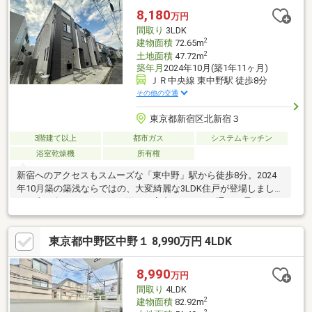
見にあたるご要望等ございましたら、ご依頼時に併せてお申し付
8,180
万円
けください♪〇〇物件・税金等の相談受け付けております〇〇
間取り
3LDK
2
建物面積
72.65m
2
土地面積
47.72m
築年月
2024年10月(築1年11ヶ月)
ＪＲ中央線 東中野駅 徒歩8分
その他の交通
東京都新宿区北新宿３
3階建て以上
都市ガス
システムキッチン
浴室乾燥機
所有権
新宿へのアクセスもスムーズな「東中野」駅から徒歩8分。2024
年10月築の築浅ならではの、大変綺麗な3LDK住戸が登場しまし
た！南西向きバルコニーに面した室内は、一日を通して柔らかな
光が差し込む心地よい空間です♪水回り（キッチン・浴室）に窓が
あるため通風が良く、湿気がこもりにくい仕様。食洗機やモニタ
東京都中野区中野１ 8,990万円 4LDK
ー付きインターホンなど、現代の暮らしに欲しい先進設備が揃っ
ています！人気の駅近×築浅エリアのため、お早めのご見学をおす
すめしております。「まずは資料が見たい」「実際の陽当りを確
8,990
万円
かめたい」など、どうぞお気軽にお問い合わせください！
間取り
4LDK
2
建物面積
82.92m