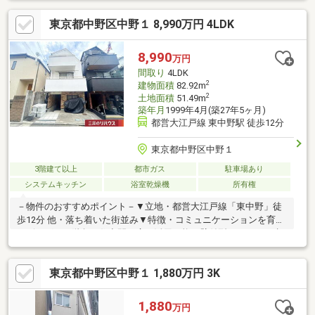
以上コンロや食器洗浄乾燥機付きのシステムキッチンなど、家事
東京都中野区中野１ 8,990万円 4LDK
をサポートする設備が揃っています 。また、浴室暖房乾燥機など
の快適設備のほか、モニタ付インターホンやディンプルキーも採
用されており防犯面でも安心です 。建蔽率・容積率をオーバーし
8,990
万円
た既存不適格建築物のため、再建築の際は同規模の建物は建てら
間取り
4LDK
れません。
2
建物面積
82.92m
2
土地面積
51.49m
築年月
1999年4月(築27年5ヶ月)
都営大江戸線 東中野駅 徒歩12分
東京都中野区中野１
3階建て以上
都市ガス
駐車場あり
システムキッチン
浴室乾燥機
所有権
－物件のおすすめポイント－▼立地・都営大江戸線「東中野」徒
歩12分 他・落ち着いた街並み▼特徴・コミュニケーションを育む
リビングイン階段・住空間を広く活用可能な壁付型キッチン・水
回り設備を2階に集約、家事・生活動線に配慮・2階・3階にバル
コニー有・駐車スペース有(車種による)▼設備・食洗機・浴室乾
東京都中野区中野１ 1,880万円 3K
燥機▼周辺環境・谷戸小学校 徒歩4分(約250m)・まいばすけっと
中野中央2丁目店 徒歩7分(約520m)・谷戸運動公園 徒歩5分(約
370m)■ ご希望の住まい探しをお手伝いします ━━━━━・・・
1,880
万円
物件の詳細・ご相談はお気軽にお問い合わせください。