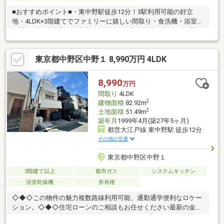
■おすすめポイント■・東中野駅徒歩12分！3駅利用可能の好立
地・4LDK×3階建てでファミリーに嬉しい間取り・食洗機・浴室乾
燥機など設備充実で快適生活・閑静な住宅街で落ち着いた住環
境・空家のためいつでも内覧可能です・探し始めのお客様、正し
い家探しをお伝えします＊ご来店頂きアンケート回答でギフトカ
東京都中野区中野１ 8,990万円 4LDK
ードプレゼント！■交通アクセス■・都営大江戸線【東中野】駅徒
歩12分----------------------お気軽に下記の《資料請求》又は《見学予
約》ボタンをクリック！又は大和アクタス 0120-105-111(通話無
8,990
万円
料)まで
間取り
4LDK
2
建物面積
82.92m
2
土地面積
51.49m
築年月
1999年4月(築27年5ヶ月)
都営大江戸線 東中野駅 徒歩12分
その他の交通
東京都中野区中野１
3階建て以上
都市ガス
システムキッチン
浴室乾燥機
所有権
◇◆◇この物件の魅力複数路線利用可能、通勤通学便利なロケー
ション。◇◆◇住宅ローンのご相談もお任せください最新の金利
はもちろん、疾病特約付き団信など、ニーズに合わせた資金計画