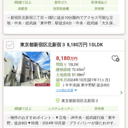
3階建て以上
都市ガス
駐車場あり
床暖房
浴室乾燥機
所有権
～新宿区北新宿三丁目～2駅に徒歩10分圏内でアクセス可能な立
地・中央・総武線「東中野」駅徒歩6分・中央・総武線「大久保」
駅徒歩10分～土地について～・公簿面積76.6m2・第一種中高層住
居専用地域：建ぺい率60%/容積率160%・北東側4m公道に7.3m接
する整形地～建物について～・駐車スペース完備（車種により制
東京都新宿区北新宿３ 8,180万円 1SLDK
限がございます）・リビングは23.3帖と広々とご使用いただけま
す・リビング部分には床暖房あり
8,180
万円
間取り
1SLDK
2
建物面積
72.65m
2
土地面積
51.58m
築年月
2024年10月(築1年11ヶ月)
ＪＲ中央線 東中野駅 徒歩8分
その他の交通
東京都新宿区北新宿３
3階建て以上
システムキッチン
所有権
－物件のおすすめポイント－▼立地・JR中央・総武緩行線「東中
野」徒歩8分▼特徴・2024年10月築・プライバシーが保たれやす