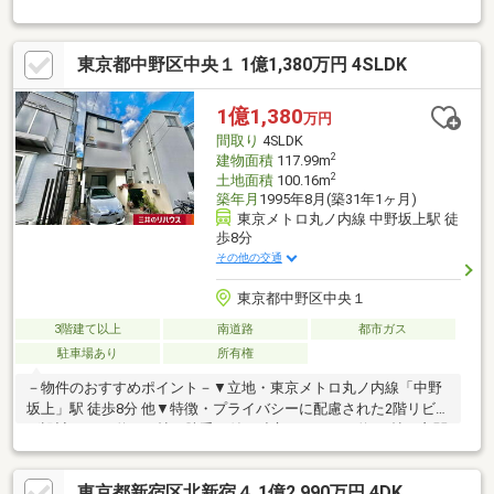
い2階リビング設計・4面採光設計のLDK約14.6帖・会話が弾む対
面式キッチン、食洗機付・3階に南向きバルコニーを設置・2ヶ所
のサービススペースは窓・収納付▼設備・浴室は1616サイズ▼周
東京都中野区中央１ 1億1,380万円 4SLDK
辺環境・キッチンコート東中野 徒歩7分(約500m)・大東橋公園 徒
歩3分(約210m)・新宿区立淀橋第四小学校 徒歩4分(約300m)■ ご希
望の住まい探しをお手伝いします ━━━━━・・・物件の詳細・
1億1,380
万円
ご相談はお気軽にお問い合わせください。
間取り
4SLDK
2
建物面積
117.99m
2
土地面積
100.16m
築年月
1995年8月(築31年1ヶ月)
東京メトロ丸ノ内線 中野坂上駅 徒
歩8分
その他の交通
東京都中野区中央１
3階建て以上
南道路
都市ガス
駐車場あり
所有権
－物件のおすすめポイント－▼立地・東京メトロ丸ノ内線「中野
坂上」駅 徒歩8分 他▼特徴・プライバシーに配慮された2階リビン
グ設計・LDは約14.3帖・勝手口付の独立キッチンは約3.8帖・玄関
近くの和室は客間としても活用可能・1階洋室は約8.4帖、トップ
ライトを採用・駐車スペース有(車種による)▼周辺環境・スーパ
東京都新宿区北新宿４ 1億2,990万円 4DK
ー「マルエツプチ中野中央店」徒歩4分(約300m)・中野区立塔山