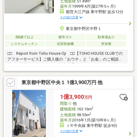
2
土地面積
51.49m
築年月
1999年4月(築27年5ヶ月)
都営大江戸線 東中野駅 徒歩12分
その他の交通
東京都中野区中野１
3階建て以上
都市ガス
駐車場あり
システムキッチン
浴室乾燥機
所有権
□□ Report from Toho House Oji □□【TOHO HOUSE CLUBでの
アフターサービス】ご購入後の「おウチ」と「お金」のご相談窓
口をご用意しております！・金利上昇時のリスクヘッジ、借換え
相談、繰上返済のタイミング、各種保険の見直し・・・etc・おウ
チの設備保証や定期点検、駆け付けサービス・・・etc購入前のタ
東京都中野区中央１ 1億3,900万円 他
イミングは勿論、購入後のご不安につきましてもご相談可能で
す！まずはお気軽に現地をご覧下さいませ。物件の詳細につい
て、ご見学希望のお客様は下記番号までお気軽にご連絡下さい。
1億3,900
万円
お問い合わせ専用フリーダイヤル ： ０１２０－８９－１０４０
間取り
他
2
建物面積
163.16m
2
土地面積
98.55m
築年月
2016年1月(築10年8ヶ月)
ＪＲ中央線 東中野駅 徒歩9分
その他の交通