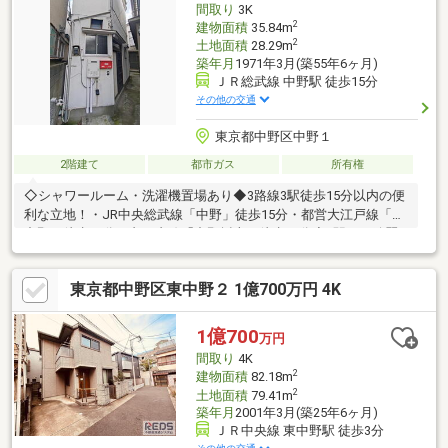
間取り
3K
2
建物面積
35.84m
2
土地面積
28.29m
築年月
1971年3月(築55年6ヶ月)
ＪＲ総武線 中野駅 徒歩15分
その他の交通
東京都中野区中野１
2階建て
都市ガス
所有権
◇シャワールーム・洗濯機置場あり◆3路線3駅徒歩15分以内の便
利な立地！・JR中央総武線「中野」徒歩15分・都営大江戸線「東
中野」徒歩11分・丸の内線「中野坂上」徒歩14分◇3駅とも綺麗
になり、駅前明るくお買物も◎※再建築不可物件です→詳しくは
担当まで！ お問い合わせお待ちしております♪■内見予約受付中
東京都中野区東中野２ 1億700万円 4K
■見学予約ボタンまたはフリーダイヤルまで(^^)/ ⇒詳しい資料の
ご請求は【資料請求ボタン(無料）】フリーダイヤル 【0120-97-
3903】ご質問・ご相談もお気軽にどうぞ☆彡■その他物件も多数
1億700
万円
ご紹介中■リビングコンシェルのHPでCheck！https://www.living-
間取り
4K
concier.co.jp/
2
建物面積
82.18m
2
土地面積
79.41m
築年月
2001年3月(築25年6ヶ月)
ＪＲ中央線 東中野駅 徒歩3分