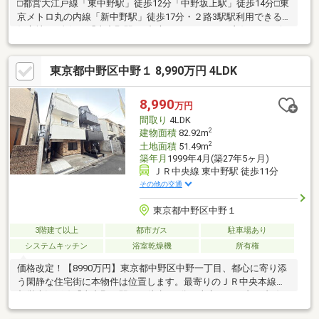
□都営大江戸線「東中野駅」徒歩12分「中野坂上駅」徒歩14分□東
京メトロ丸の内線「新中野駅」徒歩17分・２路3駅駅利用できる
好立地♪・人気の「東中野駅」♪都心へのアクセスも良好♪・リビ
ング17帖の水回り集約♪家事動線もらくらく！・1階居室は10帖を
確保♪お好きなレイアウトを楽しめます！・小学校まで徒歩3分♪
東京都中野区中野１ 8,990万円 4LDK
お子様の通学も安心！・周辺には、公園、スーパー、コンビニも
あり住環境良好♪□現地のご見学、資料請求受付中です！物件のこ
とはもちろん、地域の事やご購入までの流れなど、お気軽にお問
8,990
万円
い合わせくださいませ♪
間取り
4LDK
2
建物面積
82.92m
2
土地面積
51.49m
築年月
1999年4月(築27年5ヶ月)
ＪＲ中央線 東中野駅 徒歩11分
その他の交通
東京都中野区中野１
3階建て以上
都市ガス
駐車場あり
システムキッチン
浴室乾燥機
所有権
価格改定！【8990万円】東京都中野区中野一丁目、都心に寄り添
う閑静な住宅街に本物件は位置します。最寄りのＪＲ中央本線・
都営大江戸線「東中野」駅へは徒歩１1分。東京メトロ丸ノ内線
「中野坂上」駅へは徒歩１５分。ＪＲ中央本線「中野」駅へは徒