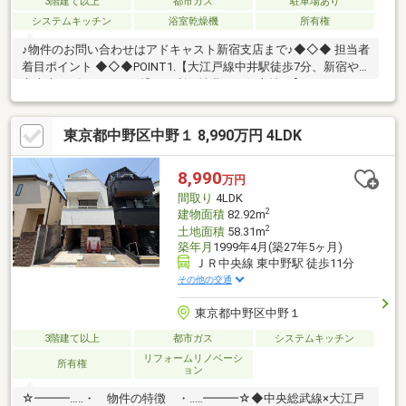
3階建て以上
都市ガス
駐車場あり
システムキッチン
浴室乾燥機
所有権
♪物件のお問い合わせはアドキャスト新宿支店まで♪◆◇◆ 担当者
着目ポイント ◆◇◆POINT1.【大江戸線中井駅徒歩7分、新宿や
六本木へダイレクトに繋がる利便性豊かな好立地。】POINT2.
【土地面積78平米超、南向き3階建てにつき豊かな陽光が差し込
む明るい住空間。】POINT3.【1R2戸と3DKの機能的な構成、カー
東京都中野区中野１ 8,990万円 4LDK
スペースも確保された鉄骨造の快適な邸。】
◇◆◇◆◇◆◇◆◇◆◇◆◇◆◇【ライフプラン】本物件にお
いての住宅ローンシミュレーションはもちろん、本物件購入後１
8,990
万円
０～２０年後のライフサイクルの変化を見据えた長期的なライフ
間取り
4LDK
プランシミュレーションを実施します。
2
建物面積
82.92m
2
土地面積
58.31m
築年月
1999年4月(築27年5ヶ月)
ＪＲ中央線 東中野駅 徒歩11分
その他の交通
東京都中野区中野１
3階建て以上
都市ガス
システムキッチン
リフォームリノベーシ
所有権
ョン
☆━━━…‥・ 物件の特徴 ・‥…━━━☆◆中央総武線×大江戸