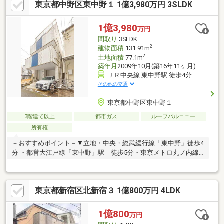
東京都中野区東中野１ 1億3,980万円 3SLDK
イミングは勿論、購入後のご不安につきましてもご相談可能で
す！まずはお気軽に現地をご覧下さいませ。物件の詳細につい
て、ご見学希望のお客様は下記番号までお気軽にご連絡下さい。
1億3,980
万円
お問い合わせ専用フリーダイヤル ： ０１２０－８９－１０４０
間取り
3SLDK
2
建物面積
131.91m
2
土地面積
77.1m
築年月
2009年10月(築16年11ヶ月)
ＪＲ中央線 東中野駅 徒歩4分
その他の交通
東京都中野区東中野１
3階建て以上
都市ガス
ルーフバルコニー
所有権
－おすすめポイント－▼立地・中央・総武緩行線「東中野」徒歩4
分 ・都営大江戸線「東中野」駅 徒歩5分・東京メトロ丸ノ内線
「中野坂上」駅 徒歩11分・東京メトロ東西線「落合」駅 徒歩
11分▼特徴・プライバシー・採光に配慮された2階リビング・L字
型の対面式キッチン、パントリー(約5.0帖)付・納戸約7.1帖は窓・
東京都新宿区北新宿３ 1億800万円 4LDK
収納付で多用途に活用可能・全居室に収納を設置・浴室はゆとり
ある1820サイズ・駐車スペース有(車種による)※敷地の一部は建ぺ
い率60%・容積率200%※両地域の面積により加重平均されます
1億800
万円
また、前面道路幅員により容積率は240％・160％に制限されます