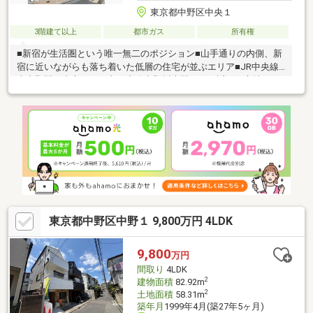
東京都中野区中央１
3階建て以上
都市ガス
所有権
■新宿が生活圏という唯一無二のポジション■山手通りの内側、新
宿に近いながらも落ち着いた低層の住宅が並ぶエリア■JR中央線
東中野駅、東京メトロ丸ノ内線中野坂上駅まで至近の好立地
東京都中野区中野１ 9,800万円 4LDK
9,800
万円
間取り
4LDK
2
建物面積
82.92m
2
土地面積
58.31m
築年月
1999年4月(築27年5ヶ月)