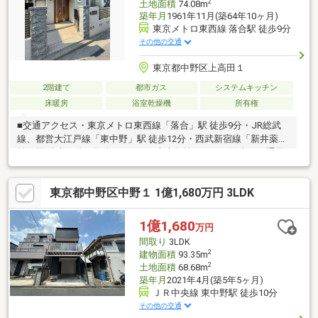
2
土地面積
74.08m
築年月
1961年11月(築64年10ヶ月)
東京メトロ東西線 落合駅 徒歩9分
その他の交通
東京都中野区上高田１
2階建て
都市ガス
システムキッチン
床暖房
浴室乾燥機
所有権
■交通アクセス・東京メトロ東西線「落合」駅 徒歩9分・JR総武
線、都営大江戸線「東中野」駅 徒歩12分・西武新宿線「新井薬師
前」駅 徒歩11分■ 物件のPOINT・東南角地につき、陽当り、通風
良好・住友不動産の新築そっくりさんによるリノベーション、耐
震補強履歴有（2010年）・浴室暖房乾燥機付き・床暖房付き・モ
東京都中野区中野１ 1億1,680万円 3LDK
ニター付インターホン・全居室に収納有、床下収納有■リノベー
ション内容・クロス、フローリング新規張替・ユニットバス新規
交換・洗面化粧台新規交換・トイレ新規交換・システムキッチン
1億1,680
万円
新規交換・建具新規交換・屋根葺き替え・外壁塗装・耐震補
間取り
3LDK
強 など
2
建物面積
93.35m
2
土地面積
68.68m
築年月
2021年4月(築5年5ヶ月)
ＪＲ中央線 東中野駅 徒歩10分
その他の交通