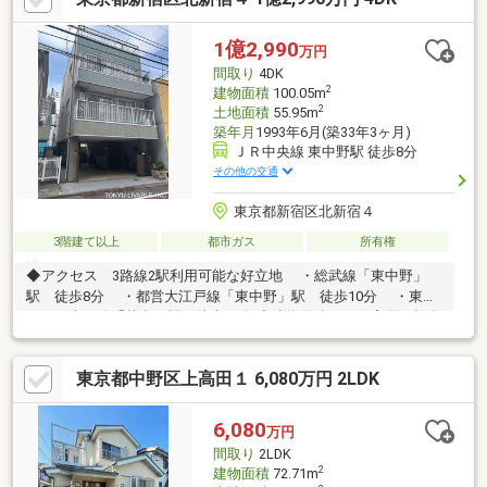
小学校 徒歩7分(約510m)※前面道路幅員により容積率は160％に制
限されます■ ご希望の住まい探しをお手伝いします
1億2,990
万円
━━━━━・・・物件の詳細・ご相談はお気軽にお問い合わせく
間取り
4DK
ださい。
2
建物面積
100.05m
2
土地面積
55.95m
築年月
1993年6月(築33年3ヶ月)
ＪＲ中央線 東中野駅 徒歩8分
その他の交通
東京都新宿区北新宿４
3階建て以上
都市ガス
所有権
◆アクセス 3路線2駅利用可能な好立地 ・総武線「東中野」
駅 徒歩8分 ・都営大江戸線「東中野」駅 徒歩10分 ・東京
メトロ東西線「落合」駅 徒歩10分 ◆建物用途 ・住宅用、投資
用どちらにも適す ・鉄骨造につき間取りの大幅変更可◆車庫付
き ・1階部分にはハイルーフ車も駐車可能 ・2台駐車可能（車
東京都中野区上高田１ 6,080万円 2LDK
種・サイズによります）◆道路付 ・南西約６m公道に接する整
形地◆住環境 ・神田川が近く、春は桜が奇麗です ・周辺建物
との離隔があり開放感有 ・前面道路は一方通行につき車通りが
6,080
万円
少ない閑静な住宅街◆買物利便 ・新宿駅周辺の大型商業施設が
間取り
2LDK
普段使い可
2
建物面積
72.71m