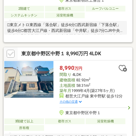
東京都新宿区上落合１
2階建て
都市ガス
ルーフバルコニー
システムキッチン
浴室乾燥機
□東京メトロ東西線「落合駅」徒歩6分□西武新宿線「下落合駅」
徒歩6分□都営大江戸線・西武新宿線「中井駅」徒歩7分□JR中央・
総武線「東中野駅」徒歩12分■新宿区立落合第二小学校：徒歩5分
／新宿区新宿西戸山中学校：徒歩15分・ルーフバルコニーと勾配
天井が生み出す贅沢空間♪・都心でのびのび暮らす。ルーフバルコ
東京都中野区中野１ 8,990万円 4LDK
ニーのある家！・「光と空と暮らす」 都心の築浅邸宅で叶える、
ゆとりの3LDK♪・家族の笑顔が集う開放的な16帖超リビング！□
現地のご見学、資料請求受付中です！物件のことはもちろん、地
8,990
万円
域の事やご購入までの流れなど、お気軽にお問い合わせください
間取り
4LDK
ませ♪
2
建物面積
82.92m
2
土地面積
58.31m
築年月
1999年4月(築27年5ヶ月)
都営大江戸線 東中野駅 徒歩12分
その他の交通
東京都中野区中野１
3階建て以上
都市ガス
浴室乾燥機
所有権