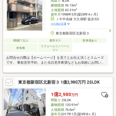
間取り
4LDK
2
建物面積
93.15m
2
土地面積
63.31m
築年月
1998年5月(築28年4ヶ月)
ＪＲ中央線 大久保駅 徒歩5分
その他の交通
東京都新宿区北新宿３
3階建て以上
都市ガス
駐車場あり
リフォームリノベーシ
所有権
ョン
お問合せの際は【ホームページ】を見てとお伝え頂くとスムーズ
です。 事前見学予約、また当日見学希望などもお気軽にお問い合
わせ下さい。（平日土日祝祭日いつでも） 中国語も対応可能！ 創
業50年の実績と経験でお客様に喜んでいただけるように、お手伝
いさせていたきます
東京都新宿区北新宿３ 1億2,980万円 2SLDK
1億2,980
万円
間取り
2SLDK
2
建物面積
120.91m
2
土地面積
76.6m
築年月
2017年1月(築9年8ヶ月)