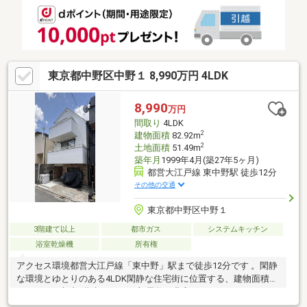
約》ボタンをクリック！又は大和アクタス 0120-105-111(通話無
料)まで
東京都中野区中野１ 8,990万円 4LDK
8,990
万円
間取り
4LDK
2
建物面積
82.92m
2
土地面積
51.49m
築年月
1999年4月(築27年5ヶ月)
都営大江戸線 東中野駅 徒歩12分
その他の交通
東京都中野区中野１
3階建て以上
都市ガス
システムキッチン
浴室乾燥機
所有権
アクセス環境都営大江戸線「東中野」駅まで徒歩12分です 。閑静
な環境とゆとりのある4LDK閑静な住宅街に位置する、建物面積
82.92m2の木造3階建てです 。部屋数が豊富な4LDKとなってお
り、各洋室にはクローゼットも完備されています。充実の設備3口