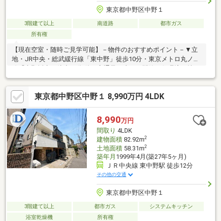
東京都中野区中野１
3階建て以上
南道路
都市ガス
所有権
【現在空室・随時ご見学可能】－物件のおすすめポイント－▼立
地・JR中央・総武緩行線「東中野」徒歩10分・東京メトロ丸ノ内
線「中野坂上」徒歩11分 他・交通量の少ない閑静な住環境▼特
徴・LDKと主寝室は3面採光、他居室は2面採光を確保・2階LDKは
約18.5帖の広さ・動線が短く作業効率の良いL字型キッチン、パン
東京都中野区中野１ 8,990万円 4LDK
トリー付・南・北両面にバルコニーを設置・駐車場有(車種によ
る)▼周辺環境・マルマンストア中野店 徒歩2分(約160m)・セブン
イレブン中野1丁目店 徒歩4分(約250m)■ 物件の詳細・ご相談はお
8,990
万円
気軽にお問い合わせください。
間取り
4LDK
2
建物面積
82.92m
2
土地面積
58.31m
築年月
1999年4月(築27年5ヶ月)
ＪＲ中央線 東中野駅 徒歩12分
その他の交通
東京都中野区中野１
3階建て以上
都市ガス
システムキッチン
浴室乾燥機
所有権