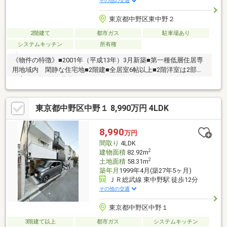
その他の交通
東京都中野区東中野２
2階建て
都市ガス
駐車場あり
システムキッチン
所有権
《物件の特徴》■2001年（平成13年）3月新築■第一種低層住居専
用地域内 閑静な住宅地■2階建■全居室6帖以上■2階洋室は2部屋
に変更可能(別途費用を要します。)■カースペースサイズ：L4600
mm W2300mm ※実際のサイズは現地でご確認ください■室内
設備保証付き（詳細お問合せください）
東京都中野区中野１ 8,990万円 4LDK
8,990
万円
間取り
4LDK
2
建物面積
82.92m
2
土地面積
58.31m
築年月
1999年4月(築27年5ヶ月)
ＪＲ総武線 東中野駅 徒歩12分
その他の交通
東京都中野区中野１
3階建て以上
都市ガス
システムキッチン