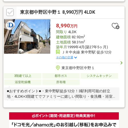
をご提案させて頂きます。メガバンクから地銀・信金、ネット銀
行まで、ご要望に合わせてお手続きをサポートします。◇◆◇白
東京都中野区中野１ 8,990万円 4LDK
馬のサポート社外ファイナンシャルプランナーによる、住宅購入
以外のライフプランも含めたご提案も無料サポート。安心の住宅
設備延長保証もご利用頂けます。グループの白馬建設にて注文建
8,990
万円
築、リフォーム・リノベのご相談を承ります。ワンストップサー
間取り
4LDK
ビスを提供いたしますのでご相談ください。
2
建物面積
82.92m
2
土地面積
58.31m
築年月
1999年4月(築27年5ヶ月)
ＪＲ中央線 東中野駅 徒歩12分
その他の交通
東京都中野区中野１
3階建て以上
都市ガス
システムキッチン
浴室乾燥機
所有権
■おすすめポイント■・東中野駅徒歩12分！3駅利用可能の好立
地・4LDK×3階建てでファミリーに嬉しい間取り・食洗機・浴室乾
燥機など設備充実で快適生活・閑静な住宅街で落ち着いた住環
境・空家のためいつでも内覧可能です・探し始めのお客様、正し
い家探しをお伝えします＊ご来店頂きアンケート回答でギフトカ
ードプレゼント！■交通アクセス■・都営大江戸線【東中野】駅徒
歩12分----------------------お気軽に下記の《資料請求》又は《見学予