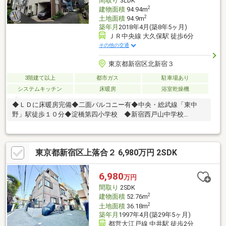
間取り
3LDK
2
建物面積
94.94m
2
土地面積
94.9m
築年月
2018年4月(築8年5ヶ月)
ＪＲ中央線 大久保駅 徒歩6分
その他の交通
東京都新宿区北新宿３
3階建て以上
都市ガス
駐車場あり
システムキッチン
床暖房
浴室乾燥機
◆ＬＤに床暖房完備◆二面バルコニー有◆中央・総武線「東中
野」駅徒歩１０分◆淀橋第四小学校 ◆新宿西戸山中学校
□□□□ NOT OLD，BE CLASSIC. □□□□■ウォールメイトは
【かかりつけの不動産屋】として 徹底的にまで顧客主義を貫く事
をお約束いたします■都心エリアに特化した情報網を駆使し、最
東京都新宿区上落合２ 6,980万円 2SDK
良の不動産をご提案■住宅ローンシュミレーション無料相談会
毎日随時開催中■ウォールメイトオリジナルの住宅購入・住替え
等について 分かりやすく解説したガイドブックをご希望者様に
6,980
万円
【無料プレゼント】～弊社ホームページ～https://wallmate.co.jp/
間取り
2SDK
～
2
建物面積
52.76m
2
土地面積
36.18m
築年月
1997年4月(築29年5ヶ月)
都営大江戸線 中井駅 徒歩2分