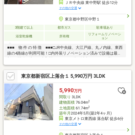
ＪＲ中央線 東中野駅 徒歩12分
その他の交通
東京都中野区中野１
3階建て以上
都市ガス
駐車場あり
リフォームリノベーシ
浴室乾燥機
所有権
ョン
■■■ 物 件 の 特 徴 ■■■□JR中央線、大江戸線、丸ノ内線、東西
線の4路線が利用可能！□内外装リノベーション済みで設備は最
新！□開発で注目の中野駅エリア！□1億円以内で4LDK！□即日ご
案内可能ですので、お気軽にご連絡ください！□□□ 城南、都心
エリアの土地探し相談 □□□◇ 土地探しから住まいづくりまでサ
東京都新宿区上落合１ 5,990万円 3LDK
ポート ◇■城南・都心エリアの住まい探しに対応■土地探し・建築
会社選びもご相談可能■未公開物件や住宅ローン相談も承ります
お気軽にお問合せ下さい。～ FREST HOME ～
5,990
万円
間取り
3LDK
2
建物面積
76.04m
2
土地面積
61.74m
築年月
2024年5月(築2年4ヶ月)
東京メトロ東西線 落合駅 徒歩6分
その他の交通