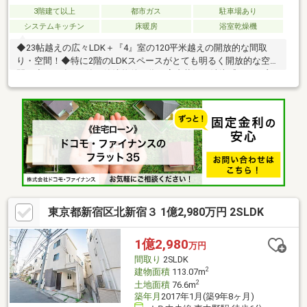
3階建て以上
都市ガス
駐車場あり
システムキッチン
床暖房
浴室乾燥機
◆23帖越えの広々LDK＋『4』室の120平米越えの開放的な間取
り・空間！◆特に2階のLDKスペースがとても明るく開放的な空
間！◆2017年1月築の築浅物件の為、室内状況が清潔感があり良
好です◆アルファードクラスの車種が駐車可能でございます！◆
小学校が徒歩5分圏内あるのは嬉しいポイント！◆スーパーやコ
ンビニ、ドラッグストアが近く生活しやすい！◆3駅4路線利用可
能な好立地ですが、とても閑静で過ごしやすい住宅街となってお
ります！◆玄関オートロック、浴室にTV、浴室乾燥機付き、食洗
器付きのキッチン、使い勝手の良いWICスペース、LDKスペース
に床暖房付き等、室内設備が充実！
東京都新宿区北新宿３ 1億2,980万円 2SLDK
1億2,980
万円
間取り
2SLDK
2
建物面積
113.07m
2
土地面積
76.6m
築年月
2017年1月(築9年8ヶ月)