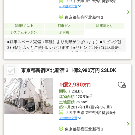
ＪＲ中央線 東中野駅 徒歩6分
その他の交通
東京都新宿区北新宿３
3階建て以上
都市ガス
駐車場あり
システムキッチン
所有権
■駐車スペース完備（車種により制限がございます）■リビングは
23.3帖と広々とご使用いただけます！■リビング部分には床暖房有
■総武中央線「東中野」駅徒歩6分、山手線「新大久保」駅徒歩14
分～周辺情報～・Ｏｌｙｍｐｉｃ北新宿店まで徒歩6分（約
420m）・ＤＡＩＳＯユニゾンモール東中野店まで徒歩6分（約
東京都新宿区北新宿３ 1億2,980万円 2SLDK
445m）・北新宿三郵便局まで徒歩5分（約392m）・淀橋第四小学
校まで徒歩3分（約212 m）※容積率は前面道路の幅員により約
160％に制限されます。
1億2,980
万円
間取り
2SLDK
2
建物面積
120.91m
2
土地面積
76.6m
築年月
2017年1月(築9年8ヶ月)
ＪＲ中央線 東中野駅 徒歩6分
その他の交通
東京都新宿区北新宿３