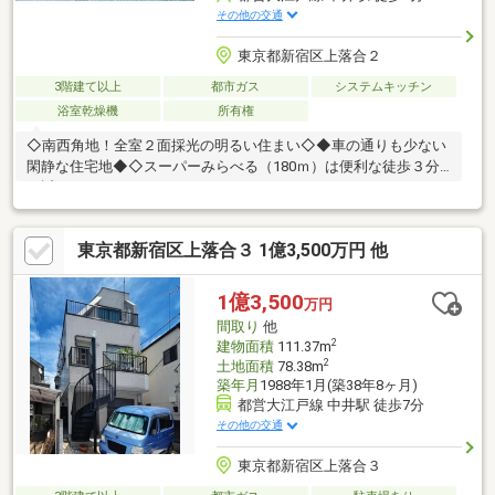
その他の交通
東京都新宿区上落合２
3階建て以上
都市ガス
システムキッチン
浴室乾燥機
所有権
◇南西角地！全室２面採光の明るい住まい◇◆車の通りも少ない
閑静な住宅地◆◇スーパーみらべる（180ｍ）は便利な徒歩３分
の近さ
◇◇◆◇◆◇◆◇◆◇◆◇◆◇◆◇◆◇◆◇◆◇◆◇◆◇◆【ラ
イフプラン】本物件においての住宅ローンシミュレーションはも
東京都新宿区上落合３ 1億3,500万円 他
ちろん、本物件購入後１０～２０年後のライフサイクルの変化を
見据えた長期的なライフプランシミュレーションを実施します。
【物件調査報告書】本物件に関する独自の物件調査報告書を作成
1億3,500
万円
します。重要事項説明に載らないような住んでから気になる事項
間取り
他
を色々な角度から調査して、お客様にとっての購入リスクの有無
2
建物面積
111.37m
を徹底的に確認して提供します。
2
土地面積
78.38m
築年月
1988年1月(築38年8ヶ月)
都営大江戸線 中井駅 徒歩7分
その他の交通
東京都新宿区上落合３