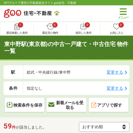
NTTグループ運営の不動産総合サイト goo住宅・不動産
1
0
0
0
最近検索した条件
最近見た物件
保存した条件
お気に入り
東中野駅(東京都)の中古一戸建て・中古住宅 物件
一覧
駅
変更する
総武・中央緩行線/東中野
条件
変更する
指定なし
新着メールを受
検索条件を保存
アプリで探す
取る
59
件
が該当しました。