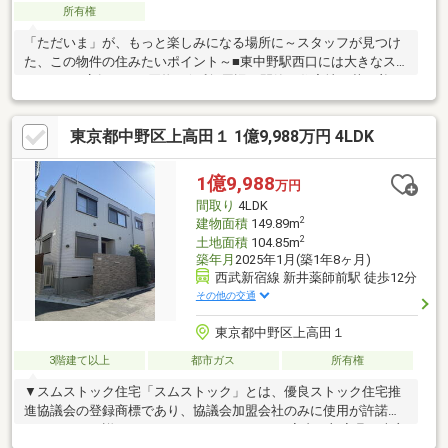
所有権
「ただいま」が、もっと楽しみになる場所に～スタッフが見つけ
た、この物件の住みたいポイント～■東中野駅西口には大きなス
ーパーが2店舗あって買物が便利■周辺は閑静な住宅地。落ち着い
た環境が魅力です。■山手通りは歩道が広く整備され、ストレス
なく移動できます▼この街と歩んで、30年▼私たちがご紹介した
東京都中野区上高田１ 1億9,988万円 4LDK
いのは、家そのものだけでなく、これから皆さんが過ごす「この
街でのまいにち」。陽当たりの良さも、坂道のちょっとした大変
さも、街の素顔をまるごと正直にお話しします。予算のこと、こ
1億9,988
万円
れからのこと。小さな不安もお気軽にお聞かせください。家族の
間取り
4LDK
「いいな」を一緒に育てていきましょう。
2
建物面積
149.89m
2
土地面積
104.85m
築年月
2025年1月(築1年8ヶ月)
西武新宿線 新井薬師前駅 徒歩12分
その他の交通
東京都中野区上高田１
3階建て以上
都市ガス
所有権
▼スムストック住宅「スムストック」とは、優良ストック住宅推
進協議会の登録商標であり、協議会加盟会社のみに使用が許諾さ
れています。詳しくは、https://sumstock.jp●室内一部家具は売主