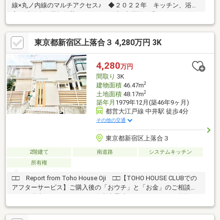
線×丸ノ内線のマルチアクセス♪ ◆２０２２年 キッチン、浴
室、洗面台、屋根外壁のリフォーム済♪◆周辺は過ごしやすい静
かな住宅地♪◆スーパー、コンビニ、公園等、生活環境良好♪◆同
仕様モデルハウスのご案内や建物プレゼンテーションも随時受付
東京都新宿区上落合３ 4,280万円 3K
中♪最寄り駅や現地周辺でのお待ち合わせなどご都合に合わせて対
応いたします。お気軽にお問い合わせください。
☆━━━…‥・ ━☆━ ・‥…━━━☆
4,280
万円
間取り
3K
2
建物面積
46.47m
2
土地面積
48.17m
築年月
1979年12月(築46年9ヶ月)
都営大江戸線 中井駅 徒歩4分
その他の交通
東京都新宿区上落合３
2階建て
南道路
システムキッチン
所有権
□□ Report from Toho House Oji □□【TOHO HOUSE CLUBでの
アフターサービス】ご購入後の「おウチ」と「お金」のご相談窓
口をご用意しております！・金利上昇時のリスクヘッジ、借換え
相談、繰上返済のタイミング、各種保険の見直し・・・etc・おウ
チの設備保証や定期点検、駆け付けサービス・・・etc購入前のタ