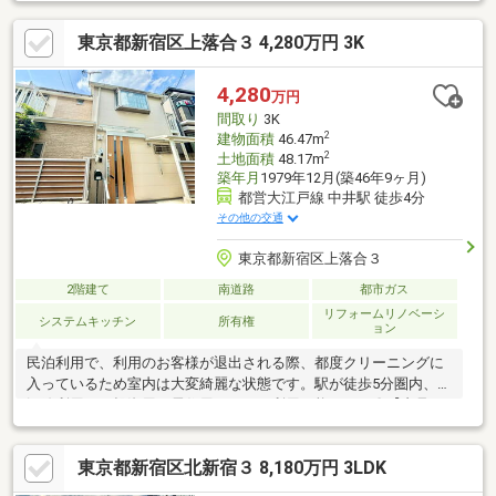
様にて残置予定、詳細は担当営業までお問合せください。●セッ
トバック部分（約1.9㎡）、隅切り部分（約0.9㎡）あり。●敷地図
東京都新宿区上落合３ 4,280万円 3K
は、建物新築時の配置図によります。●太陽光発電設備、蓄電池
あり。●サウナ設備あり。
4,280
万円
間取り
3K
2
建物面積
46.47m
2
土地面積
48.17m
築年月
1979年12月(築46年9ヶ月)
都営大江戸線 中井駅 徒歩4分
その他の交通
東京都新宿区上落合３
2階建て
南道路
都市ガス
リフォームリノベーシ
システムキッチン
所有権
ョン
民泊利用で、利用のお客様が退出される際、都度クリーニングに
入っているため室内は大変綺麗な状態です。駅が徒歩5分圏内、4
沿線利用可で投資用、居住用としても利用可能です。〇【内見可
能日時についてはお気軽にお問い合わせください！】〇■複数沿
線利用可能■2013年大規模リフォーム！ ↓お問い合わせは下記
東京都新宿区北新宿３ 8,180万円 3LDK
フリーダイヤル↓＝＝＝＝＝＝＝＝＝＝＝＝＝＝＝＝＝ ０ １
２ ０ - ４ ２ ０ ０ ２ １＝＝＝＝＝＝＝＝＝＝＝＝＝＝＝＝＝ご内