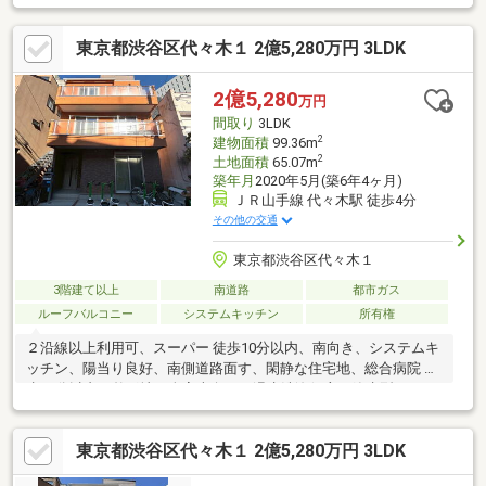
ーキングスペース※お停め頂けるかは、現地でご確認ください。
東京都渋谷区代々木１ 2億5,280万円 3LDK
2億5,280
万円
間取り
3LDK
2
建物面積
99.36m
2
土地面積
65.07m
築年月
2020年5月(築6年4ヶ月)
ＪＲ山手線 代々木駅 徒歩4分
その他の交通
東京都渋谷区代々木１
3階建て以上
南道路
都市ガス
ルーフバルコニー
システムキッチン
所有権
２沿線以上利用可、スーパー 徒歩10分以内、南向き、システムキ
ッチン、陽当り良好、南側道路面す、閑静な住宅地、総合病院 徒
歩10分以内、整形地、全室南向き、温水洗浄便座、節水型トイ
レ、通風良好、３階建以上、都市ガス、ルーフバルコニー、平坦
地、食器洗乾燥機、浄水器、高機能トイレ
東京都渋谷区代々木１ 2億5,280万円 3LDK