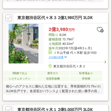
65㎡の南向きの敷地には、開放感あふれる18.4帖のLDKや屋上テ
ラスを備え、ご家族が笑顔で過ごせるゆとりの空間を実現しまし
た。日々の生活を支えるスーパーや薬局が徒歩5分圏内に揃うほ
東京都渋谷区代々木３ 2億3,980万円 3LDK
か、徒歩1分には大学病院があり、お子様がいるご家庭にも安心の
周辺環境です。徒歩4分の明治神宮では、四季折々の自然を感じな
がら穏やかな時間を過ごせます。利便性と潤いのある環境を兼ね
2億3,980
万円
備えたこの希少な住まいは、将来を見据えた確かな価値を感じて
間取り
3LDK
いただける魅力的な拠点となるはずです。
2
建物面積
73.79m
2
土地面積
40.32m
築年月
2022年7月(築4年2ヶ月)
ＪＲ山手線 代々木駅 徒歩10分
その他の交通
東京都渋谷区代々木３
3階建て以上
都市ガス
駐車場あり
システムキッチン
浴室乾燥機
所有権
都心へのアクセスに優れた立地に位置する、専有面積約73.79㎡の
3LDK住戸です。各居室がバランスよく配置された使い勝手の良い
間取りで、快適な暮らしを提供します。1階の洋室はウォークイン
クローゼットとしての利用にも◎リビングを中心とした設計によ
り、ご家族が自然と集まる温かみのある空間を実現。東南角地に
東京都渋谷区代々木１ 2億5,000万円 3LDK
位置し、朝から暖かい陽が差し込みます。住戸から見える特別な