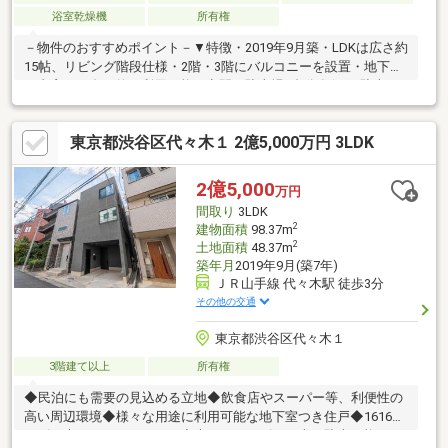
浴室乾燥機
所有権
－物件のおすすめポイント－▼特徴・2019年9月築・LDKは広さ約
15帖、リビング階段仕様・2階・3階にバルコニーを設置・地下室
は書斎など多目的に利用可能な空間・駐車場1台分有(SUV駐車可
能・車種制限有)▼設備・浄水器付水栓の対面式キッチン・浴室は
1616サイズ、浴室乾燥機付▼周辺環境・まいばすけっと代々木駅
東京都渋谷区代々木１ 2億5,000万円 3LDK
西店 徒歩2分(約120m)・ナチュラルローソン代々木駅西店 徒歩1
分(約80m)※容積率は前面道路の幅員により160％に制限されます■
ご希望の住まい探しをお手伝いします ━━━━━・・・物件の詳
2億5,000
万円
細・ご相談はお気軽にお問い合わせください。
間取り
3LDK
2
建物面積
98.37m
2
土地面積
48.37m
築年月
2019年9月(築7年)
ＪＲ山手線 代々木駅 徒歩3分
その他の交通
東京都渋谷区代々木１
3階建て以上
所有権
◆民泊にも需要の見込める立地◆飲食店やスーパー等、利便性の
高い周辺環境◆様々な用途に利用可能な地下室つき住戸◆1616サ
イズの大きなユニットバス◆大きなサイズのお車も駐車可能なパ