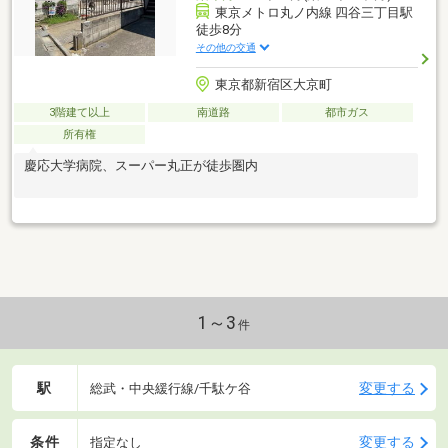
東京メトロ丸ノ内線 四谷三丁目駅
徒歩8分
その他の交通
東京都新宿区大京町
3階建て以上
南道路
都市ガス
所有権
慶応大学病院、スーパー丸正が徒歩圏内
1～3
件
駅
変更する
総武・中央緩行線/千駄ケ谷
条件
変更する
指定なし