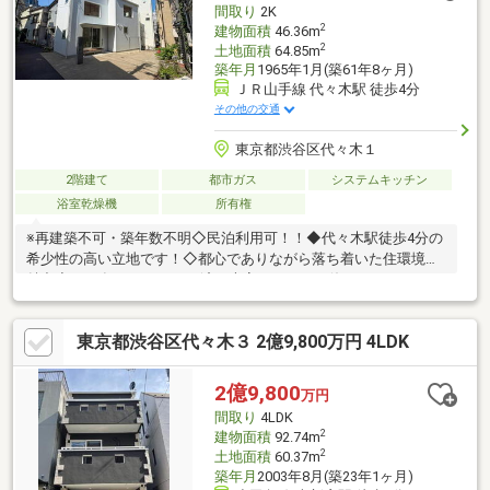
間取り
2K
2
建物面積
46.36m
2
土地面積
64.85m
築年月
1965年1月(築61年8ヶ月)
ＪＲ山手線 代々木駅 徒歩4分
その他の交通
東京都渋谷区代々木１
2階建て
都市ガス
システムキッチン
浴室乾燥機
所有権
※再建築不可・築年数不明◇民泊利用可！！◆代々木駅徒歩4分の
希少性の高い立地です！◇都心でありながら落ち着いた住環境が
魅力◆2009年にリフォーム済で大変きれいにお使い、ハウスクリ
ーニング済みです！◇マンション中心エリアでは珍しい木造2階
建ての戸建！！◆独立性・プライバシー性を確保できるお住まい
東京都渋谷区代々木３ 2億9,800万円 4LDK
です◇使い勝手の良い2Kプランで単身・DINKS・セカンドハウス
に最適◆代官山・恵比寿・渋谷が生活圏となる高い利便性が魅力
です◇ショッピング・飲食・スーパーが徒歩圏内で完結！◆現在
2億9,800
万円
空室につき、いつでも内覧可能です◇自己居住用・投資用どちら
間取り
4LDK
にもおすすめ
2
建物面積
92.74m
2
土地面積
60.37m
築年月
2003年8月(築23年1ヶ月)