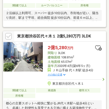
3階建て以上
ルーフバルコニー
所有権
２沿線以上利用可、スーパー 徒歩10分以内、市街地が近い、陽当
り良好、駅まで平坦、総合病院 徒歩10分以内、前道６ｍ以上、セ
キュリティ充実、緑豊かな住宅地、都市近郊、通風良好、３階建
以上、小学校 徒歩10分以内、平坦地、２世帯住宅
東京都渋谷区代々木１ 2億5,280万円 3LDK
2億5,280
万円
間取り
3LDK
2
建物面積
108.81m
2
土地面積
65.07m
築年月
2020年4月(築6年5ヶ月)
ＪＲ山手線 代々木駅 徒歩4分
その他の交通
東京都渋谷区代々木１
3階建て以上
南道路
都市ガス
所有権
都心の主要スポットへ軽快に繋がるJR代々木駅へ徒歩4分とい
う、卓越した利便性を享受できる立地に構える築浅物件です。約