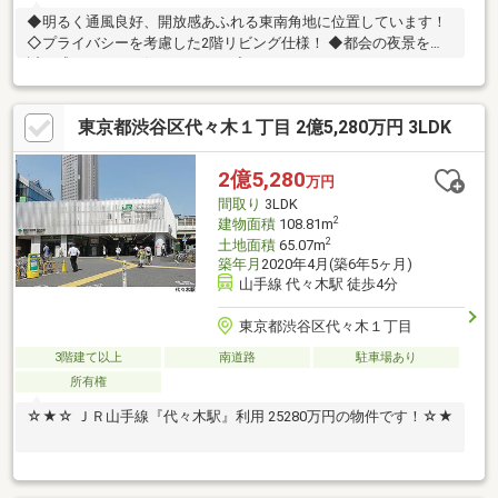
◆明るく通風良好、開放感あふれる東南角地に位置しています！
◇プライバシーを考慮した2階リビング仕様！ ◆都会の夜景を身
近に感じられるお住まいです！ ◇ファミリーにおすすめの3LDK
タイプの間取り！
東京都渋谷区代々木１丁目 2億5,280万円 3LDK
2億5,280
万円
間取り
3LDK
2
建物面積
108.81m
2
土地面積
65.07m
築年月
2020年4月(築6年5ヶ月)
山手線 代々木駅 徒歩4分
東京都渋谷区代々木１丁目
3階建て以上
南道路
駐車場あり
所有権
☆★☆ ＪＲ山手線『代々木駅』利用 25280万円の物件です！☆★