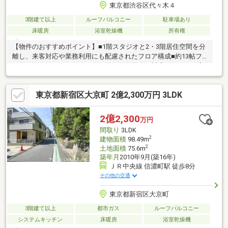
東京都渋谷区代々木４
3階建て以上
ルーフバルコニー
駐車場あり
床暖房
浴室乾燥機
所有権
【物件のおすすめポイント】■1階スタジオと2・3階居住空間を分
離し、来客対応や業務利用にも配慮されたフロア構成■約13帖フ
リールームやサンクンフロアを備え、多用途に対応しやすい可変
性ある間取り■各階にトイレと洗面台を配置し、フロアごとに使
い分けしやすい設計■約29帖のLDKは一体感ある空間として設計さ
東京都新宿区大京町 2億2,300万円 3LDK
れ、用途に応じて柔軟なレイアウトが可能【周辺環境のおすすめ
ポイント】■京王新線「初台」駅・小田急線「参宮橋」駅の2駅2
路線利用可能。都心主要エリアへアクセスしやすい立地■徒歩5分
2億2,300
万円
圏内にコンビニ・スーパー・ドラッグストアが揃う生活利便性あ
間取り
3LDK
る環境お気軽にお問い合わせください。
2
建物面積
98.49m
2
土地面積
75.6m
築年月
2010年9月(築16年)
ＪＲ中央線 信濃町駅 徒歩8分
その他の交通
東京都新宿区大京町
3階建て以上
都市ガス
ルーフバルコニー
システムキッチン
床暖房
浴室乾燥機