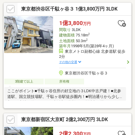
東京都渋谷区千駄ヶ谷３ 1億3,800万円 3LDK
1億3,800
万円
間取り
3LDK
2
建物面積
75.18m
2
土地面積
50.3m
築年月
1998年5月(築28年4ヶ月)
東京メトロ副都心線 北参道駅 徒歩
2分
その他の交通
東京都渋谷区千駄ヶ谷３
3階建て以上
所有権
ここがポイント■千駄ヶ谷住所の好立地の３LDK中古戸建！■北参
道駅、国立競技場駅、千駄ヶ谷駅徒歩圏内！■明治通りから少し
入った立地。静かです！■生活主要施設が10分以内に揃ってま
す！■土地としても検討可能です！■宅建士が物件調査！丁寧にご
説明いたします！株式会社POMとは・・・心のゆとり・心の平和
東京都新宿区大京町 2億2,300万円 3LDK
「Peace of mind」をモットーにお客様に安心してお過ごしいただ
ける不動産をご提案いたします。お問い合わせ：０３－５９９０
－５１４０
2億2,300
万円