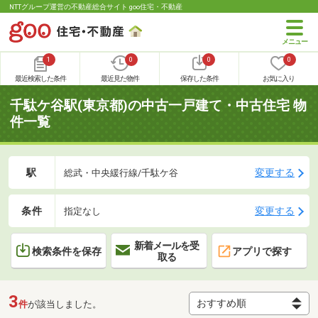
NTTグループ運営の不動産総合サイト goo住宅・不動産
1
0
0
0
最近検索した条件
最近見た物件
保存した条件
お気に入り
千駄ケ谷駅(東京都)の中古一戸建て・中古住宅 物
件一覧
駅
変更する
総武・中央緩行線/千駄ケ谷
条件
変更する
指定なし
新着メールを受
検索条件を保存
アプリで探す
取る
3
件
が該当しました。