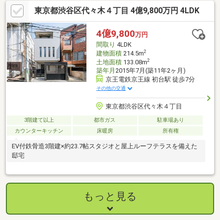
東京都渋谷区代々木４丁目 4億9,800万円 4LDK
4億9,800
万円
間取り
4LDK
2
建物面積
214.5m
2
土地面積
133.08m
築年月
2015年7月(築11年2ヶ月)
京王電鉄京王線 初台駅 徒歩7分
その他の交通
東京都渋谷区代々木４丁目
3階建て以上
都市ガス
駐車場あり
カウンターキッチン
床暖房
所有権
EV付鉄骨造3階建×約23.7帖スタジオと屋上ルーフテラスを備えた
邸宅
もっと見る