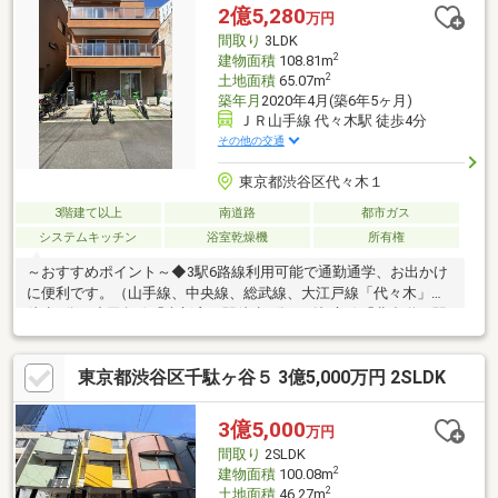
2億5,280
万円
間取り
3LDK
2
建物面積
108.81m
2
土地面積
65.07m
築年月
2020年4月(築6年5ヶ月)
ＪＲ山手線 代々木駅 徒歩4分
その他の交通
東京都渋谷区代々木１
3階建て以上
南道路
都市ガス
システムキッチン
浴室乾燥機
所有権
～おすすめポイント～◆3駅6路線利用可能で通勤通学、お出かけ
に便利です。（山手線、中央線、総武線、大江戸線「代々木」駅
徒歩4分、小田急線「南新宿」駅徒歩6分、副都心線「北参道」駅
徒歩7分）◆スーパー・コンビニが徒歩5分圏内に御座います。
（マルマンストア南新宿店徒歩4分、ファミリーマート代々木駅西
東京都渋谷区千駄ヶ谷５ 3億5,000万円 2SLDK
店徒歩3分）◆交通量が少なく閑静な住宅街です。◆約18.4帖の
広々としたLDKです。◆すべての居室が約6.1帖とゆとりのあるお
部屋です。※建物面積にペントハウス部分3.31㎡、ポーチ部分4.41
3億5,000
万円
㎡を含む。※容積率は道路幅員により160％に制限されます。
間取り
2SLDK
2
建物面積
100.08m
2
土地面積
46.27m