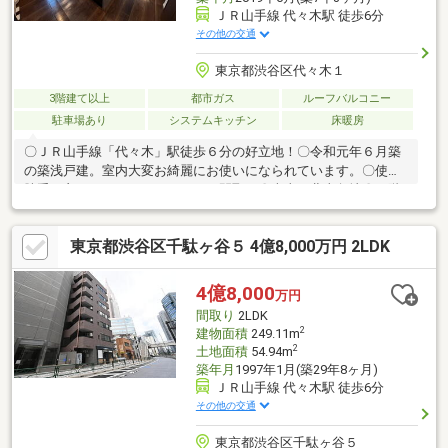
ＪＲ山手線 代々木駅 徒歩6分
その他の交通
東京都渋谷区代々木１
3階建て以上
都市ガス
ルーフバルコニー
駐車場あり
システムキッチン
床暖房
〇ＪＲ山手線「代々木」駅徒歩６分の好立地！〇令和元年６月築
の築浅戸建。室内大変お綺麗にお使いになられています。〇使い
勝手の良い３ＬＤＫ＋ＬＯＦＴの間取り〇南東・北東角地〇３階
洋室とルーフバルコニーからはドコモタワーを望めます〇周辺施
設が充実しており、生活利便性の高いエリア〇明治神宮まで徒歩
東京都渋谷区千駄ヶ谷５ 4億8,000万円 2LDK
圏内〇制震システムGVAを導入〇リビングに床暖房有〇ビルトイ
ンガレージ有（車種による制限有）〇ロフト付きの寝室で、スペ
ースを有効活用〇開放感のある拘りのオープンキッチン・キッチ
4億8,000
万円
ン天板・側面は傷に強いクオーツを使用・カップボード壁面はコ
間取り
2LDK
ラベルのアクセントタイルを使用
2
建物面積
249.11m
2
土地面積
54.94m
築年月
1997年1月(築29年8ヶ月)
ＪＲ山手線 代々木駅 徒歩6分
その他の交通
東京都渋谷区千駄ヶ谷５