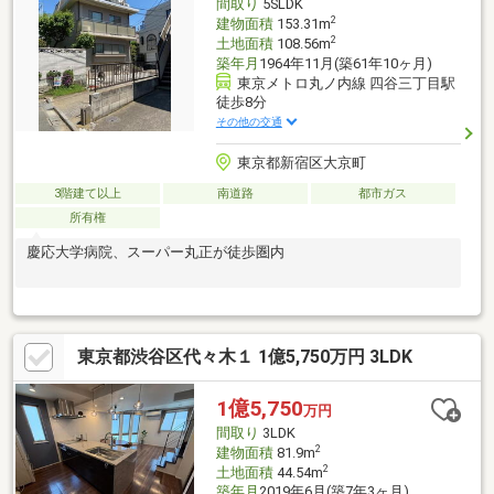
間取り
5SLDK
2
建物面積
153.31m
2
土地面積
108.56m
築年月
1964年11月(築61年10ヶ月)
東京メトロ丸ノ内線 四谷三丁目駅
徒歩8分
その他の交通
東京都新宿区大京町
3階建て以上
南道路
都市ガス
所有権
慶応大学病院、スーパー丸正が徒歩圏内
東京都渋谷区代々木１ 1億5,750万円 3LDK
1億5,750
万円
間取り
3LDK
2
建物面積
81.9m
2
土地面積
44.54m
築年月
2019年6月(築7年3ヶ月)