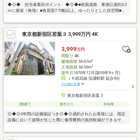
◆◇◆ 担当者着目ポイント ◆◇◆■前面道路 東側公道約5.3
ｍに接道（角地）■各居室7.75帖以上、ゆったりとした住空間■開
放感ある対面式のカウンター付きシステムキッチン■リビングダ
イニングには床暖房を完備、足元からお部屋を温めてくれます■
ゆとりある1616 サイズのバスルーム、窓があり自然換気が可能■
東京都新宿区若葉３ 3,999万円 4K
南側ルーフバルコニー（ガーデニングや家庭菜園、お子様の遊び
場として利用可）■長期優良住宅認定、フラット35S（省エネルギ
ー性）対応可■車庫付きのため、車をご所有のお客様でもご検討
3,999
万円
頂けます（アルファード・ハイルーフ可）■床下収納あり（2Fキ
間取り
4K
ッチンスペース、1F脱衣場スペース）
2
建物面積
59.67m
2
土地面積
50.39m
築年月
1970年12月(築55年9ヶ月)
ＪＲ総武線 信濃町駅 徒歩9分
その他の交通
東京都新宿区若葉３
2階建て
都市ガス
所有権
◇◆◇3年間の設備保証つき◇◆◇成約されたお客様には、指定
設備において故障が生じた際に修理費用の負担軽減ができるサー
ビスをご用意しております。※仲介会社を介さず、弊社から直接
ご購入された場合に適用※保証内容の制限・保証限度額の設定あ
り◆◇◆設備トラブルの問い合わせを24時間受付対応！◆◇◆成