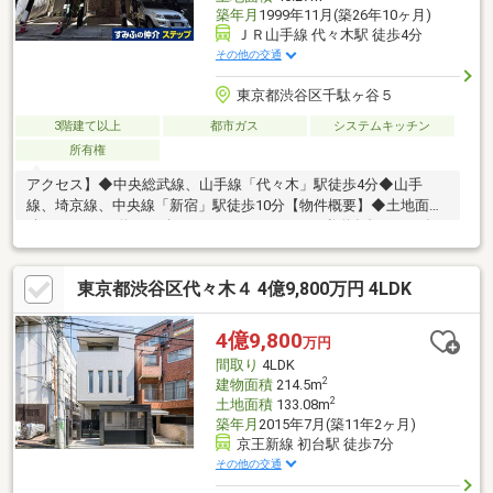
築年月
1999年11月(築26年10ヶ月)
ＪＲ山手線 代々木駅 徒歩4分
その他の交通
東京都渋谷区千駄ヶ谷５
3階建て以上
都市ガス
システムキッチン
所有権
アクセス】◆中央総武線、山手線「代々木」駅徒歩4分◆山手
線、埼京線、中央線「新宿」駅徒歩10分【物件概要】◆土地面
積：46.27㎡（約13.99坪） ほかに私道負担7.23㎡有
◆建物面積：100.08㎡◆用途地域：商業地域◆屋根付きカーポー
ト有（※車種の制限がございます。）
東京都渋谷区代々木４ 4億9,800万円 4LDK
4億9,800
万円
間取り
4LDK
2
建物面積
214.5m
2
土地面積
133.08m
築年月
2015年7月(築11年2ヶ月)
京王新線 初台駅 徒歩7分
その他の交通