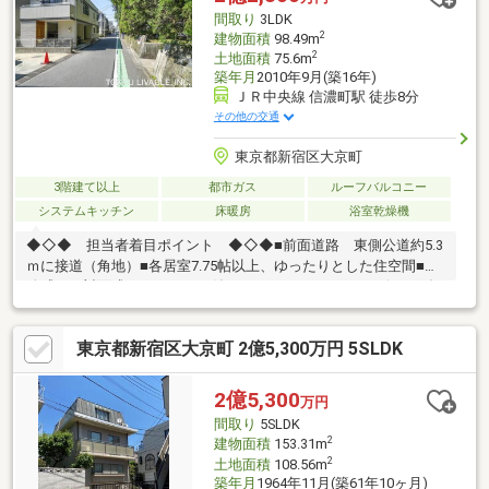
間取り
3LDK
2
建物面積
98.49m
2
土地面積
75.6m
築年月
2010年9月(築16年)
ＪＲ中央線 信濃町駅 徒歩8分
その他の交通
東京都新宿区大京町
3階建て以上
都市ガス
ルーフバルコニー
システムキッチン
床暖房
浴室乾燥機
◆◇◆ 担当者着目ポイント ◆◇◆■前面道路 東側公道約5.3
ｍに接道（角地）■各居室7.75帖以上、ゆったりとした住空間■開
放感ある対面式のカウンター付きシステムキッチン■リビングダ
イニングには床暖房を完備、足元からお部屋を温めてくれます■
ゆとりある1616 サイズのバスルーム、窓があり自然換気が可能■
東京都新宿区大京町 2億5,300万円 5SLDK
南側ルーフバルコニー（ガーデニングや家庭菜園、お子様の遊び
場として利用可）■長期優良住宅認定、フラット35S（省エネルギ
ー性）対応可■車庫付きのため、車をご所有のお客様でもご検討
2億5,300
万円
頂けます（アルファード・ハイルーフ可）■床下収納あり（2Fキ
間取り
5SLDK
ッチンスペース、1F脱衣場スペース）
2
建物面積
153.31m
2
土地面積
108.56m
築年月
1964年11月(築61年10ヶ月)