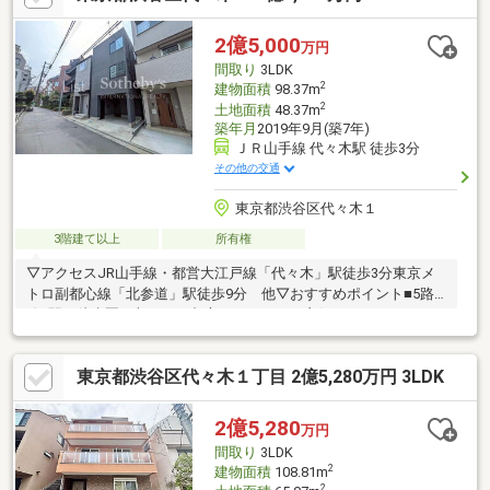
景色を実際にご覧ください！ご契約予約お待ちしております。◎
広告に使用している写真には入居前の写真を含んでおります。ぜ
2億5,000
万円
ひ現地にてご体感ください。
間取り
3LDK
2
建物面積
98.37m
2
土地面積
48.37m
築年月
2019年9月(築7年)
ＪＲ山手線 代々木駅 徒歩3分
その他の交通
東京都渋谷区代々木１
3階建て以上
所有権
▽アクセスJR山手線・都営大江戸線「代々木」駅徒歩3分東京メ
トロ副都心線「北参道」駅徒歩9分 他▽おすすめポイント■5路
線4駅が徒歩圏に収まり、都心へのアクセス良好■オフィスやサロ
ン、さらには民泊など多様な用途にも柔軟に対応可能です。■駅
徒歩3分かつ複数路線利用可能な立地に加え、用途の自由度と収益
東京都渋谷区代々木１丁目 2億5,280万円 3LDK
性を期待できる点が魅力です。自用・事業用・投資用と多角的に
ご検討いただける都心不動産です。
2億5,280
万円
間取り
3LDK
2
建物面積
108.81m
2