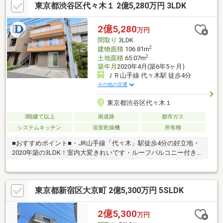
東京都渋谷区代々木１ 2億5,280万円 3LDK
約されたお客様には、突発的な設備トラブルに対応する「駆けつ
け」サービスを提供しております。24時間365日コールセンター
対応！30分以内の一次応急処置を無料にて行います。※対象期
2億5,280
万円
間：物件引き渡し日から1年後の月末まで※対象者・対象設備・そ
間取り
3LDK
の他諸条件あり
2
建物面積
106.81m
2
土地面積
65.07m
築年月
2020年4月(築6年5ヶ月)
ＪＲ山手線 代々木駅 徒歩4分
その他の交通
東京都渋谷区代々木１
3階建て以上
南道路
都市ガス
システムキッチン
浴室乾燥機
所有権
■おすすめポイント■・JR山手線「代々木」駅徒歩4分の好立地・
2020年築の3LDK！室内大変きれいです・ルーフバルコニー付きで
開放感のある住まい・食洗機・浴室乾燥機など暮らしを彩る設備
充実・3面採光で日当たり・通風良好な住空間・探し始めのお客
様、正しい家探しをお伝えします！＊ご来店頂きアンケート回答
東京都新宿区大京町 2億5,300万円 5SLDK
でギフトカードプレゼント！■交通アクセス■・JR山手線【代々
木】駅徒歩4分 他2路線利用可----------------------お気軽に下記の
《資料請求》又は《見学予約》ボタンをクリック！又は大和アク
2億5,300
万円
タス 0120-105-111(通話無料)まで