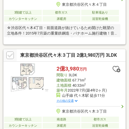
東京都渋谷区代々木４丁目
3階建て以上
都市ガス
駐車場あり
カウンターキッチン
床暖房
浴室乾燥機
☆渋谷区代々木4丁目・前面道路が抜けているため開けた眺望の
立地条件！2015年7月築の重量鉄鋼造・パナホーム施行建物！音
楽スタジオとして住居としても利用可能な建物！
東京都渋谷区代々木３丁目 2億3,980万円 3LDK
2億3,980
万円
間取り
3LDK
2
建物面積
67.71m
2
土地面積
40.32m
築年月
2022年7月(築4年2ヶ月)
山手線 代々木駅 徒歩11分
その他の交通
東京都渋谷区代々木３丁目
3階建て以上
南道路
都市ガス
カウンターキッチン
床暖房
浴室乾燥機