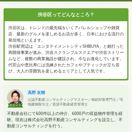
渋谷区ってどんなところ？
渋谷区は、トレンドの最先端をいくアパレルショップや雑貨
店、最新のグルメを楽しめるお店が多く、日本における流行の
発信地といえます。
渋谷駅周辺は「エンタテイメントシティSHIBUYA」と銘打った
再開発事業が進み、渋谷スクランブルスクエアや渋谷ストリー
ムなど、複数の商業施設が建設され、今なお進化しています。
代官山や恵比寿には洗練されたカフェやブティックが立ち並
び、大人の雰囲気を楽しめるエリアとして人気です。
高野 友樹
公認不動産コンサルティングマスター／相続対策専門士／宅
地建物取引士／賃貸不動産経営管理士
街ガイド
不動産会社にて600件以上の仲介、6000戸の収益物件管理を経
験。現在は株式会社高野不動産コンサルティングを設立し、不
動産コンサルティングを行う。