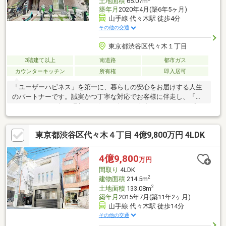
土地面積
65.07m
築年月
2020年4月(築6年5ヶ月)
山手線 代々木駅 徒歩4分
その他の交通
東京都渋谷区代々木１丁目
3階建て以上
南道路
都市ガス
カウンターキッチン
所有権
即入居可
「ユーザーハピネス」を第一に、暮らしの安心をお届けする人生
のパートナーです。誠実かつ丁寧な対応でお客様に伴走し、「あ
なたらしさ」が輝く理想のお住まい探しを全力でバックアップさ
せていただきます。
東京都渋谷区代々木４丁目 4億9,800万円 4LDK
4億9,800
万円
間取り
4LDK
2
建物面積
214.5m
2
土地面積
133.08m
築年月
2015年7月(築11年2ヶ月)
山手線 代々木駅 徒歩14分
その他の交通