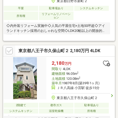
東京都日野市新町２
平屋
駐車場あり
システムキッチン
リフォームリノベーシ
所有権
ョン
◇内外装リフォーム実施中◇人気の平屋住宅×土地50坪超◇アイ
ランドキッチン採用のおしゃれな空間◇LDK20帖以上の開放的な
間取り◇シューズインクローク＆ロフト付き
東京都八王子市久保山町２ 2,180万円 4LDK
2,180
万円
間取り
4LDK
2
建物面積
96.05m
2
土地面積
120.08m
築年月
1987年8月(築39年1ヶ月)
ＪＲ八高線 小宮駅 徒歩15分
東京都八王子市久保山町２
2階建て
都市ガス
駐車場あり
システムキッチン
浴室乾燥機
所有権