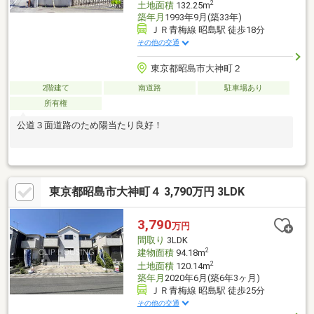
2
土地面積
132.25m
築年月
1993年9月(築33年)
ＪＲ青梅線 昭島駅 徒歩18分
その他の交通
東京都昭島市大神町２
2階建て
南道路
駐車場あり
所有権
公道３面道路のため陽当たり良好！
東京都昭島市大神町４ 3,790万円 3LDK
3,790
万円
間取り
3LDK
2
建物面積
94.18m
2
土地面積
120.14m
築年月
2020年6月(築6年3ヶ月)
ＪＲ青梅線 昭島駅 徒歩25分
その他の交通