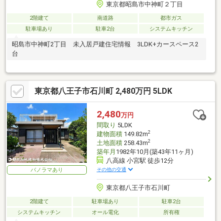
東京都昭島市中神町２丁目
2階建て
南道路
都市ガス
駐車場あり
駐車2台
システムキッチン
昭島市中神町2丁目 未入居戸建住宅情報 3LDK+カースペース2
台
東京都八王子市石川町 2,480万円 5LDK
2,480
万円
間取り
5LDK
2
建物面積
149.82m
2
土地面積
258.43m
築年月
1982年10月(築43年11ヶ月)
八高線 小宮駅 徒歩12分
その他の交通
パノラマあり
東京都八王子市石川町
2階建て
駐車場あり
駐車2台
システムキッチン
オール電化
所有権