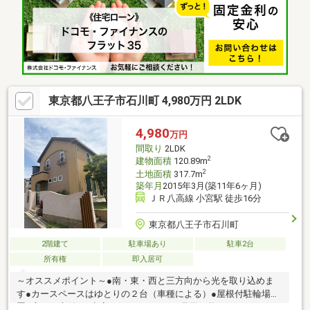
東京都八王子市石川町 4,980万円 2LDK
4,980
万円
間取り
2LDK
2
建物面積
120.89m
2
土地面積
317.7m
築年月
2015年3月(築11年6ヶ月)
ＪＲ八高線 小宮駅 徒歩16分
東京都八王子市石川町
2階建て
駐車場あり
駐車2台
所有権
即入居可
～オススメポイント～●南・東・西と三方向から光を取り込めま
す●カースペースはゆとりの２台（車種による）●屋根付駐輪場設
置●広いお庭付き●空室のためいつでもご見学可能です