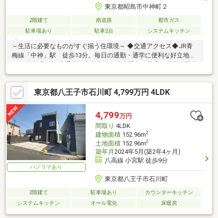
東京都昭島市中神町２
2階建て
南道路
都市ガス
駐車場あり
駐車2台
システムキッチン
～生活に必要なものがすぐ揃う住環境～ ◆交通アクセス◆JR青
梅線「中神」駅 徒歩13分。毎日の通勤・通学に便利な好立地で
す。 ◆教育施設◆通学が安心安全な徒歩圏内で子育て世帯に最適
です。～ご家族にぴったりの間取り～ ◆3LDK+カースペース２
台◆広々とした空間で、家族の理想の暮らしを実現可能です。
東京都八王子市石川町 4,799万円 4LDK
◆南面道路◆暖かい陽射しと開放感が嬉しいですね～住みやすさ
を追求した充実の設備～ ◆モニターフォン◆来訪者を映像で確
認でき、セールスや不審者への対応も安心です。 ◆浴室換気乾
4,799
万円
燥暖房機◆冬でもポカポカ快適＆安心な浴室どうぞお気軽にお問
間取り
4LDK
い合わせください！
2
建物面積
152.96m
2
土地面積
152.96m
築年月
2024年5月(築2年4ヶ月)
八高線 小宮駅 徒歩9分
パノラマあり
東京都八王子市石川町
2階建て
駐車場あり
カウンターキッチン
システムキッチン
オール電化
床暖房