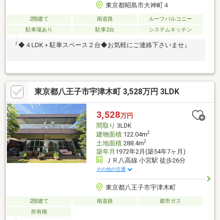
東京都昭島市大神町４
2階建て
南道路
ルーフバルコニー
駐車場あり
駐車2台
システムキッチン
『◆４LDK＋駐車スペース２台◆お気軽にご連絡下さいませ』
東京都八王子市宇津木町 3,528万円 3LDK
3,528
万円
間取り
3LDK
2
建物面積
122.04m
2
土地面積
288.4m
築年月
1972年2月(築54年7ヶ月)
ＪＲ八高線 小宮駅 徒歩26分
その他の交通
東京都八王子市宇津木町
2階建て
南道路
都市ガス
所有権