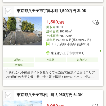
休日をゆっったりと暮らしたい方是非ご内覧ください。庭ではバ
ーベキューや家庭菜園スペースも確保できます。
東京都八王子市宇津木町 1,500万円 3LDK
1,500
万円
間取り
3LDK
2
建物面積
106.03m
2
土地面積
202.77m
築年月
1978年12月(築47年9ヶ月)
ＪＲ八高線 小宮駅 徒歩30分
東京都八王子市宇津木町
2階建て
南道路
都市ガス
所有権
＼あれこれ不動産サイトを見なくても当店で解決／当店はエリア
内の物件の大半を最・新・情・報で掲載！ほかのページで気にな
る物件もご相談ください。◆お子様の足でもラクラクの距離！小
学校まで徒歩約５分です♪◆スーパーアルプス宇津木台店まで徒
歩約１３分・・・２１時まで営業しているスーパーです◆ファミ
東京都八王子市石川町 8,980万円 6LDK
リーマート八王子バイパス店まで徒歩約７分◆クリエイトＳ・Ｄ
八王子宇津木台店まで徒歩１３分
8,980