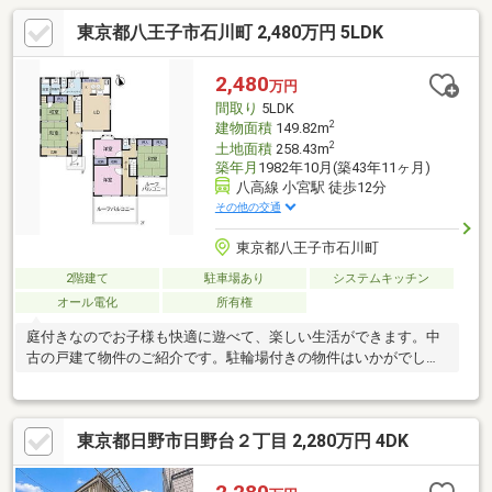
東京都八王子市石川町 2,480万円 5LDK
2,480
万円
間取り
5LDK
2
建物面積
149.82m
2
土地面積
258.43m
築年月
1982年10月(築43年11ヶ月)
八高線 小宮駅 徒歩12分
その他の交通
東京都八王子市石川町
2階建て
駐車場あり
システムキッチン
オール電化
所有権
庭付きなのでお子様も快適に遊べて、楽しい生活ができます。中
古の戸建て物件のご紹介です。駐輪場付きの物件はいかがでしょ
うか。
東京都日野市日野台２丁目 2,280万円 4DK