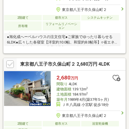
東京都八王子市久保山町２
2階建て
都市ガス
システムキッチン
リフォームリノベーシ
所有権
ョン
●旭化成へーベルハウスの注文住宅●ご家族でゆったり暮らせる
6LDK●広々した各寝室【洋室約10.0帖、和室約8.0帖等】○省エネ
を叶える太陽光パネル×蓄電池導入（2024年1月） ⇒日中に作っ
た電力を蓄電池に貯め、夜間等に使用できます○外壁・屋根の塗
装・防水加工済み（2023年1月）＊住み心地の良い緑豊かな住宅
東京都八王子市久保山町２ 2,680万円 4LDK
街＊ショッピングモール『イオン八王子滝山』2026年6月末開業
予定 （八王子市滝山町・物件から約2690m） ■内装リフォー
ム■・システムキッチン交換・トイレ交換（1、2F）・洗面台交
2,680
万円
換 ・浴室交換・全室クロス張替・全洋室フローリング張替・全
間取り
4LDK
和室畳張替 等［2022年12月完成］
2
建物面積
139.12m
2
土地面積
184.97m
築年月
1989年4月(築37年5ヶ月)
ＪＲ八高線 小宮駅 徒歩18分
東京都八王子市久保山町２
2階建て
都市ガス
浴室乾燥機