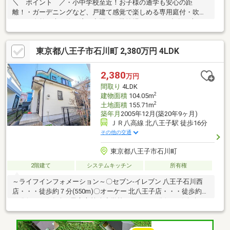
＼ ポイント ／・小中学校至近！お子様の通学も安心の距
離！・ガーデニングなど、戸建て感覚で楽しめる専用庭付・吹抜
けから自然な光が降り注ぐ空間！・駐輪場スペース1台有（車種に
よる）・ご家族みんながゆったりくつろげる広々リビング・追炊
き機能・浴室換気乾燥機の付いたバスルーム♪・全居室収納スペー
東京都八王子市石川町 2,380万円 4LDK
ス付で広々住空間▼リフォーム内容▼＜交換＞システムキッチ
ン ユニットバス 洗面化粧台 トイレ TVモニターインターホ
ン＜張替＞全室クロス 一部デザインクロス クッションフロ
2,380
万円
ア フロアタイル＜その他＞各所リペア施工 各所塗装 ハウス
間取り
4LDK
クリーニング など
2
建物面積
104.05m
2
土地面積
155.71m
築年月
2005年12月(築20年9ヶ月)
ＪＲ八高線 北八王子駅 徒歩16分
その他の交通
東京都八王子市石川町
2階建て
システムキッチン
所有権
～ライフインフォメーション～〇セブン-イレブン 八王子石川西
店・・・徒歩約７分(550m)〇オーケー 北八王子店・・・徒歩約２
０分(1600m)〇八王子市立第八小学校・・・１１分(850m)〇八王
子市立第一中学校・・・１５分(1200m)