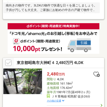
南向きの物件です。3LDKの物件で快適な日々を過ごしましょう。
子供が汚しても大丈夫、ご家族にお勧めの中古の戸建て物件で新
しい暮らしを。今回紹介するのは、建物面積が106.03平米。リビ
ングダイニングが20帖以上の広さで、ゆったりと空間を楽しむこ
とができます。家族とのコミュニケーション機会を増やす、リビ
ング階段がおすすめです。道路が南側に面しているので、とても
ニーズが高いです。
東京都昭島市大神町４ 2,480万円 4LDK
2,480
万円
間取り
4LDK
2
建物面積
161.18m
2
土地面積
176.42m
築年月
1981年7月(築45年2ヶ月)
ＪＲ青梅線 昭島駅 徒歩26分
その他の交通