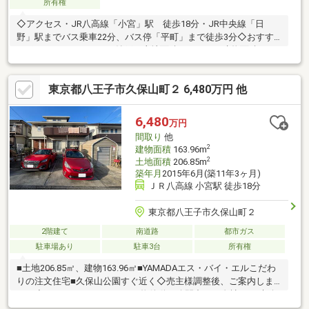
所有権
◇アクセス・JR八高線「小宮」駅 徒歩18分・JR中央線「日
野」駅までバス乗車22分、バス停「平町」まで徒歩3分◇おすす
めポイント・４ＬＤＫ＋納戸・土地面積184.97㎡・建物面積
139.12㎡・第一種低層住居専用地域・閑静な住宅地・カーポート
付き駐車スペース1台分（車種による）
東京都八王子市久保山町２ 6,480万円 他
6,480
万円
間取り
他
2
建物面積
163.96m
2
土地面積
206.85m
築年月
2015年6月(築11年3ヶ月)
ＪＲ八高線 小宮駅 徒歩18分
東京都八王子市久保山町２
2階建て
南道路
都市ガス
駐車場あり
駐車3台
所有権
■土地206.85㎡、建物163.96㎡■YAMADAエス・バイ・エルこだわ
りの注文住宅■久保山公園すぐ近く◇売主様調整後、ご案内しま
す。◇TikTok・Instagramにて物件動画公開中▼▼自社HPで未公
開物件公開中△△ホームページをクリック▼▼◎ご自宅の『売