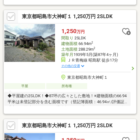
東京都昭島市大神町１ 1,250万円 2SLDK
1,250
万円
間取り
2SLDK
2
建物面積
66.94m
2
土地面積
288.29m
築年月
1939年5月(築87年4ヶ月)
ＪＲ青梅線 昭島駅 徒歩17分
その他の交通
東京都昭島市大神町１
平屋
所有権
◆平屋建の2SLDK！◆87坪の広々とした敷地！※建物面積の66.94
平米は未登記部分を含む面積です（登記簿面積：46.94㎡/評価証
明書での面積：66.94㎡）※増築年月日不明※2SLDKのSはサービス
ルーム（納戸）です※現況有姿でのお引渡しとなります
東京都昭島市大神町１ 1,250万円 2SLDK