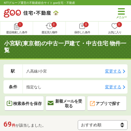
NTTグループ運営の不動産総合サイト goo住宅・不動産
1
0
0
0
最近検索した条件
最近見た物件
保存した条件
お気に入り
小宮駅(東京都)の中古一戸建て・中古住宅 物件一
覧
駅
変更する
八高線/小宮
条件
変更する
指定なし
新着メールを受
検索条件を保存
アプリで探す
取る
69
件
が該当しました。