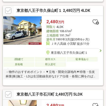
オリジナル商品、及びメーカー設備10年保証付☆◆メンテナンス
不用の太陽光パネルで家計にも優しい邸宅☆◆太陽光パネル
東京都八王子市久保山町１ 2,480万円 4LDK
7.595kW搭載☆◆小宮駅まで徒歩9分☆◆お子様の足でもラクラ
クの距離！小学校まで徒歩約５分です♪◆スーパーアルプス宇津
木台店まで徒歩１９分・・・２１時まで営業しているスーパーで
2,480
万円
す。◆セブンイレブン八王子田島橋店まで徒歩２分◆クリエイト
間取り
4LDK
Ｓ・Ｄ八王子小宮町店まで徒歩１３分
2
建物面積
106.61m
2
土地面積
191.7m
築年月
1991年3月(築35年6ヶ月)
ＪＲ八高線 小宮駅 徒歩11分
東京都八王子市久保山町１
2階建て
都市ガス
駐車場あり
所有権
即入居可
－物件のおすすめポイント－▼立地・開発分譲地内▼特徴・住友
林業(株)施工・LDは生活動線良好な2ドア仕様・各階に脚をのばし
てくつろげる和室有・玄関上部に吹抜けを採用・両面バルコニ
ー、南向きテラスで通風良好・ガーデニングなどを楽しめるお庭
付▼設備・各階にトイレ・洗面台有▼周辺環境・スーパーアルプ
東京都八王子市石川町 2,480万円 5LDK
ス宇津木台店 徒歩6分(約430m)※:管理事務所／土地180.10平米・
建物102.06平米、ゴミ置場／土地84.49平米のうち持分1200分の10
有■ ご希望の住まい探しをお手伝いします ━━━━━・・・物件
2,480
万円