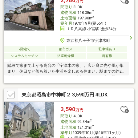
2,780
万円
ッチン・浴室・洗面台・トイレ、給湯器、クロス張替え、照明器
間取り
3LDK
具も交換国産ワンボックスカーなど、駐車可能。
2
建物面積
118.08m
2
土地面積
197.98m
築年月
1970年9月(築56年)
ＪＲ八高線 小宮駅 徒歩24分
東京都八王子市宇津木町
2階建て
都市ガス
駐車場あり
システムキッチン
浴室乾燥機
所有権
階段で家まで上がる高台の「宇津木の家」。広い庭に光や風が集
まり、休日など落ち着いた生活を楽しめる住まい。駅までの約20
分強の道のりの代わりに、そばにある自然や静けさ、家に帰れ
ば、杉の無垢床が迎えてくれる心安らぐ空間が広がります。生活
面では電動自転車での買い物が可能です。〇オススメのポイン
東京都昭島市中神町２ 3,590万円 4LDK
ト・売り主物件、諸経費がお得です。・フルリノベ物件の為、即
引越可、追加工事一切不要です。・2026年11月にリフォーム完了
予定、以下工事内容。全窓・断熱材交換、外壁塗装、全居室床材
3,590
万円
に国産杉の無垢材施工キッチン・浴室・洗面台・トイレ、給湯
間取り
4LDK
器、クロス張替え、照明器具も交換駐車可能。高さ制限有
2
建物面積
92.34m
2
土地面積
121.01m
築年月
2009年10月(築16年11ヶ月)