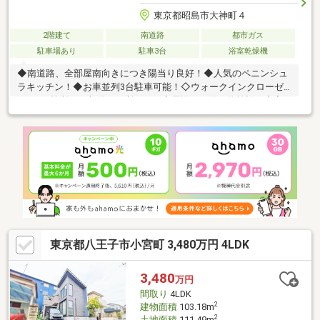
東京都昭島市大神町４
2階建て
南道路
都市ガス
駐車場あり
駐車3台
浴室乾燥機
◆南道路、全部屋南向きにつき陽当り良好！◆人気のペニンシュ
ラキッチン！◆お車並列3台駐車可能！◇ウォークインクローゼ
ットが2箇所あり収納に便利です！◇周辺にお買い物施設が充実
しております！・マルフジ：875ｍ・セブンイレブン：585ｍ・ド
ラッグセイムス：330ｍ《リフォーム内容》■外壁洗浄 ■クロス
張替え ■クッションフロア張替え ■リペア工事 ■トイレ交換
(1F) ■コンロ交換 ■ハウスクリーニング etc.～お好きな日時に
ご内見可能～「宅地建物取引士」、「住宅ローンアドバイザー」
資格保有者が担当いたします！住宅ローン無料相談承ります！お
気軽にお問合せください！
東京都八王子市小宮町 3,480万円 4LDK
3,480
万円
間取り
4LDK
2
建物面積
103.18m
2
土地面積
111.49m