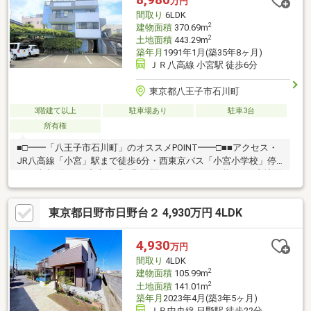
万円
間取り
6LDK
2
建物面積
370.69m
2
土地面積
443.29m
築年月
1991年1月(築35年8ヶ月)
ＪＲ八高線 小宮駅 徒歩6分
東京都八王子市石川町
3階建て以上
駐車場あり
駐車3台
所有権
■□━━「八王子市石川町」のオススメPOINT━━□■■アクセス・
JR八高線「小宮」駅まで徒歩6分・西東京バス「小宮小学校」停
まで徒歩2分 JR中央線「日野」駅までアクセス可能など■土地面
積約134.09坪。■3階建、6LDK+事務所の一棟ビル。■南東側・北
西側の2方道路に面しているため陽当り良好。■2・3階の居住スペ
東京都日野市日野台２ 4,930万円 4LDK
ースへは 事務所の他、外階段からもアクセス可能。■駐車場・
駐輪場・バイク置き場有り！■周辺環境・八王子市立小宮小学
校 徒歩2分(約150m)・セブンイレブン八王子田島橋店 徒歩5分
4,930
万円
(約400m)・スーパーアルプス宇津木台店 徒歩15分(約1200m)
間取り
4LDK
2
建物面積
105.99m
2
土地面積
141.01m
築年月
2023年4月(築3年5ヶ月)
ＪＲ中央線 日野駅 徒歩22分