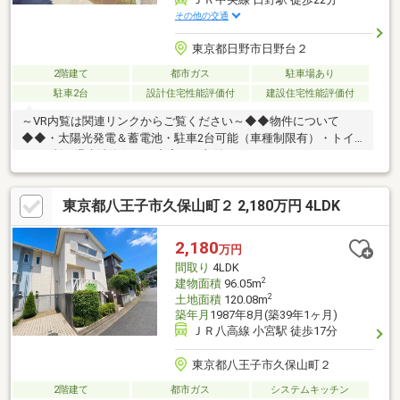
その他の交通
東京都日野市日野台２
2階建て
都市ガス
駐車場あり
駐車2台
設計住宅性能評価付
建設住宅性能評価付
～VR内覧は関連リンクからご覧ください～◆◆物件について
◆◆・太陽光発電＆蓄電池・駐車2台可能（車種制限有）・トイ
レ2か所（温水洗浄便）・充実した収納スペース（パントリー・フ
ァミリークロークなど）・南庭◆◆保証について◆◆・住宅検
済・瑕疵保険付・設備保障付き・住宅履歴付・24時間コールセン
東京都八王子市久保山町２ 2,180万円 4LDK
ター
2,180
万円
間取り
4LDK
2
建物面積
96.05m
2
土地面積
120.08m
築年月
1987年8月(築39年1ヶ月)
ＪＲ八高線 小宮駅 徒歩17分
東京都八王子市久保山町２
2階建て
都市ガス
システムキッチン