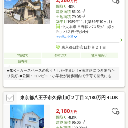
2,280
万円
間取り
4DK
2
建物面積
83.02m
2
土地面積
79.05m
築年月
1989年11月(築36年10ヶ月)
中央本線 日野駅 バス5分/「緑ヶ
丘」バス停 停歩4分
その他の交通
東京都日野市日野台２丁目
2階建て
都市ガス
駐車場あり
所有権
■4DK＋カースペースの広々とした住まい！■南道路につき陽当た
り良好♪■公園・コンビニ・小学校が徒歩圏内で子育て世代にも嬉
しい住環境！
東京都八王子市久保山町２丁目 2,180万円 4LDK
2,180
万円
間取り
4LDK
2
建物面積
96.05m
2
土地面積
120.08m