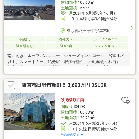
2
建物面積
105.68m
2
土地面積
155m
築年月
2021年5月(築5年4ヶ月)
ＪＲ八高線 小宮駅 徒歩24分
東京都八王子市宇津木町
2階建て
都市ガス
ルーフバルコニー
駐車場あり
駐車2台
システムキッチン
南西向き、ルーフバルコニー、シューズインクローク、浴室１坪
以上、スマートキー、始発駅、瑕疵保証付（不動産会社独自）、
駐車２台可、２沿線以上利用可、スーパー 徒歩10分以内、システ
ムキッチン、浴室乾燥機、陽当り良好、全居室収納、閑静な住宅
地、ＬＤＫ１５畳以上、庭、対面式キッチン、トイレ２ヶ所、２
東京都日野市新町５ 3,690万円 3SLDK
階建、２面以上バルコニー、南面バルコニー、ＴＶ付浴室、南
庭、床下収納、浴室に窓、ＴＶモニタ付インターホン、緑豊かな
住宅地、都市近郊、通風良好、全居室フローリング、眺望良好、
3,690
万円
ＩＨクッキングヒーター、都市ガス、全室２面採光、小学校 徒歩
間取り
3SLDK
10分以内、床暖房、屋上、食器洗乾燥機、周辺交通量少なめ、バ
2
建物面積
100.68m
ルコニー・屋上に水栓
2
土地面積
129.73m
築年月
2001年6月(築25年3ヶ月)
ＪＲ中央線 日野駅 徒歩24分
その他の交通