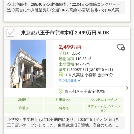
◇土地面積：288.40㎡◇建物面積：122.04㎡◇鉄筋コンクリート
造◇高台につき眺望良好(交通)JR八高線 小宮駅 徒歩26分JR八高
線 北八王子駅 徒歩32分≪周辺情報≫スーパーアルプス宇津木台店
まで1190m 徒歩15分ファミリーマート八王子バイパス店まで
730m 徒歩10分八王子宇津木郵便局まで610m 徒歩8分お気軽にお
東京都八王子市宇津木町 2,499万円 5LDK
問い合わせください♪
2,499
万円
間取り
5LDK
2
建物面積
110.23m
2
土地面積
147.47m
築年月
2008年3月(築18年6ヶ月)
ＪＲ八高線 小宮駅 徒歩28分
その他の交通
東京都八王子市宇津木町
2階建て
駐車場あり
システムキッチン
リフォームリノベーシ
床暖房
所有権
ョン
小学校・中学校ともに15分圏内にあり、2026年6月イオン滝山八
王子店がオープンしました。東亜建設旧分譲地、高台のため、陽
当たりも良く、カースペースは並列2台、閑静な住宅街ですので、