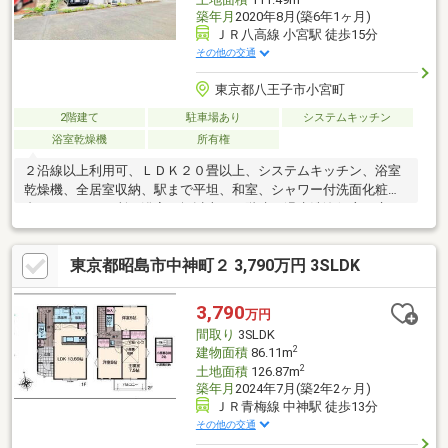
築年月
2020年8月(築6年1ヶ月)
ＪＲ八高線 小宮駅 徒歩15分
その他の交通
東京都八王子市小宮町
2階建て
駐車場あり
システムキッチン
浴室乾燥機
所有権
２沿線以上利用可、ＬＤＫ２０畳以上、システムキッチン、浴室
乾燥機、全居室収納、駅まで平坦、和室、シャワー付洗面化粧
台、トイレ２ヶ所、浴室１坪以上、２階建、温水洗浄便座、床下
収納、浴室に窓、吹抜け、ＴＶモニタ付インターホン、ウォーク
インクローゼット、シューズインクローク、食器洗乾燥機、浄水
東京都昭島市中神町２ 3,790万円 3SLDK
器
3,790
万円
間取り
3SLDK
2
建物面積
86.11m
2
土地面積
126.87m
築年月
2024年7月(築2年2ヶ月)
ＪＲ青梅線 中神駅 徒歩13分
その他の交通