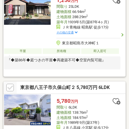
1,250
万円
間取り
2SLDK
2
建物面積
66.94m
2
土地面積
288.29m
築年月
1939年5月(築87年4ヶ月)
ＪＲ青梅線 昭島駅 徒歩17分
その他の交通
東京都昭島市大神町１
平屋
所有権
即入居可
『◆築86年◆庭つきの平屋◆再建築不可◆空室内覧可能』
東京都八王子市久保山町２ 5,780万円 6LDK
5,780
万円
間取り
6LDK
2
建物面積
138.76m
2
土地面積
184.97m
築年月
1989年9月(築37年)
ＪＲ八高線 小宮駅 徒歩17分