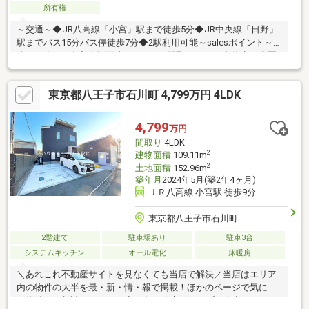
所有権
～交通～◆JR八高線「小宮」駅まで徒歩5分◆JR中央線「日野」
駅までバス15分バス停徒歩7分◆2駅利用可能～salesポイント～
◇2020年5月築◇建物面積101.65㎡、間取り4SLDK◇徒歩10分圏
内に駅、スーパー、コンビニ、公園あり◇浴室乾燥機付き◇収納
スペース多数あり
東京都八王子市石川町 4,799万円 4LDK
4,799
万円
間取り
4LDK
2
建物面積
109.11m
2
土地面積
152.96m
築年月
2024年5月(築2年4ヶ月)
ＪＲ八高線 小宮駅 徒歩9分
東京都八王子市石川町
2階建て
駐車場あり
駐車3台
システムキッチン
オール電化
床暖房
＼あれこれ不動産サイトを見なくても当店で解決／当店はエリア
内の物件の大半を最・新・情・報で掲載！ほかのページで気にな
る物件もご相談ください。◆一条工務店グループで生産している