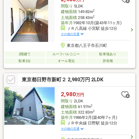
の詳細・ご相談はお気軽にお問い合わせください。
間取り
5LDK
2
建物面積
149.82m
2
土地面積
258.43m
築年月
1982年10月(築43年11ヶ月)
ＪＲ八高線 小宮駅 徒歩12分
その他の交通
東京都八王子市石川町
2階建て
ルーフバルコニー
駐車場あり
駐車2台
オール電化
所有権
東京都日野市新町２ 2,980万円 2LDK
2,980
万円
間取り
2LDK
2
建物面積
61.97m
2
土地面積
322.83m
築年月
1986年2月(築40年7ヶ月)
ＪＲ中央線 日野駅 徒歩12分
その他の交通