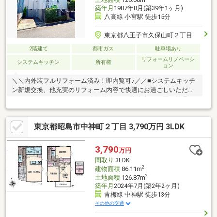
築年月
1987年8月(築39年1ヶ月)
八高線 小宮駅 徒歩15分
東京都八王子市久保山町２丁目
2階建て
都市ガス
駐車場あり
リフォームリノベーシ
システムキッチン
所有権
ョン
＼＼内外装フルリフォーム済み！即内覧可♪／／■システムキッチ
ン新規交換、他充実のリフォーム内容で快適にお過ごしいただけ
ます！■カースペースあり■全面道路6ｍで駐車楽々♪■区画整理さ
れた綺麗な街並み
東京都昭島市中神町２丁目 3,790万円 3LDK
3,790
万円
間取り
3LDK
2
建物面積
86.11m
2
土地面積
126.87m
築年月
2024年7月(築2年2ヶ月)
青梅線 中神駅 徒歩13分
その他の交通