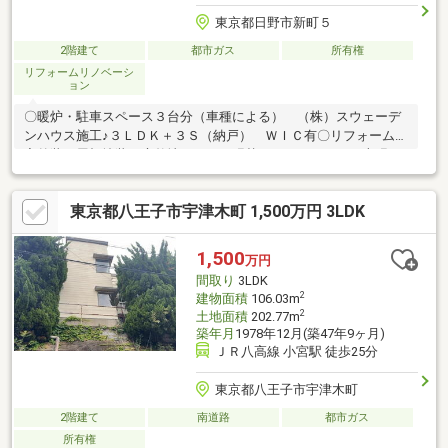
東京都日野市新町５
2階建て
都市ガス
所有権
リフォームリノベーシ
ョン
〇暖炉・駐車スペース３台分（車種による） （株）スウェーデ
ンハウス施工♪３ＬＤＫ＋３Ｓ（納戸） ＷＩＣ有〇リフォーム内
容外装・屋根塗装、庭整地、クロス張替え、フロアタイル上張
り、リペア工事洗面化粧台・トイレ・コンロ・照明・スイッチ交
換 ハウスクリーニング ｅｔｃ．〇南東側接道につき日当たり
東京都八王子市宇津木町 1,500万円 3LDK
良好！〇第一種低層住居専用地域に位置しており，落ち着いた住
環境〇近隣に公園やコンビニ等有※七ツ塚公園：約４５０ｍ、小
宮東公園：約７３０ｍ ※ファミリーマート多摩工業団地入
1,500
万円
口店：約３３０ｍ、ひなた保育園：約７９５ｍ、日野第三小学
間取り
3LDK
校：約１１００ｍ、大坂上中学校：約１９００ｍ
2
建物面積
106.03m
2
土地面積
202.77m
築年月
1978年12月(築47年9ヶ月)
ＪＲ八高線 小宮駅 徒歩25分
東京都八王子市宇津木町
2階建て
南道路
都市ガス
所有権