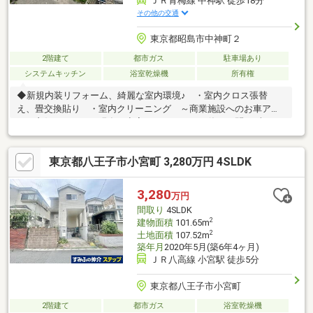
ＪＲ青梅線 中神駅 徒歩18分
その他の交通
東京都昭島市中神町２
2階建て
都市ガス
駐車場あり
システムキッチン
浴室乾燥機
所有権
◆新規内装リフォーム、綺麗な室内環境♪ ・室内クロス張替
え、畳交換貼り ・室内クリーニング ～商業施設へのお車アク
セス良好です～ ・現在は空室のため、平日・休日を問わずいつ
でも見学が可能です ・南向きのリビングは太陽の光が差し込む
明るい空間です ・リフォーム済みのお部屋なので気持ちよく見
東京都八王子市小宮町 3,280万円 4SLDK
学が可能です【資料請求】【見学予約】結びエステートまでお気
軽にお電話ください！TEL042-510-9183
3,280
万円
間取り
4SLDK
2
建物面積
101.65m
2
土地面積
107.52m
築年月
2020年5月(築6年4ヶ月)
ＪＲ八高線 小宮駅 徒歩5分
東京都八王子市小宮町
2階建て
都市ガス
浴室乾燥機