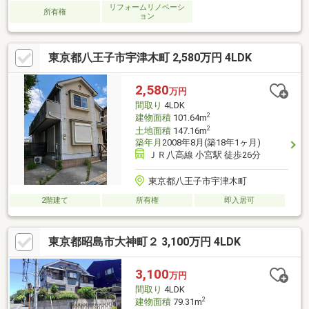
リフォームリノベーシ
所有権
ョン
東京都八王子市宇津木町 2,580万円 4LDK
2,580
万円
間取り
4LDK
2
建物面積
101.64m
2
土地面積
147.16m
築年月
2008年8月(築18年1ヶ月)
ＪＲ八高線 小宮駅 徒歩26分
東京都八王子市宇津木町
2階建て
所有権
即入居可
東京都昭島市大神町２ 3,100万円 4LDK
3,100
万円
間取り
4LDK
2
建物面積
79.31m