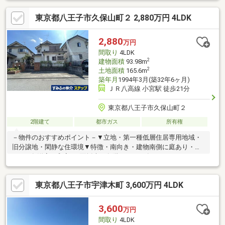
却』もProGRANTにお任せください・「売却が先か購入が先か」
東京都八王子市久保山町２ 2,880万円 4LDK
買い替えたいけど、どのように進めたら良いか分からない。・所
有不動産の相場を把握しておきたい。・自宅の住宅ローンが残っ
ているので、無理のない資金計画を相談したい。お住まいのご購
2,880
万円
入からご売却まで、お客様のご事情に合わせてお手伝いいたしま
間取り
4LDK
す。
2
建物面積
93.98m
2
土地面積
165.6m
築年月
1994年3月(築32年6ヶ月)
ＪＲ八高線 小宮駅 徒歩21分
東京都八王子市久保山町２
2階建て
都市ガス
所有権
－物件のおすすめポイント－▼立地・第一種低層住居専用地域・
旧分譲地・閑静な住環境▼特徴・南向き・建物南側に庭あり・
LDK・各洋室・和室は2面採光・各階にトイレ有
東京都八王子市宇津木町 3,600万円 4LDK
3,600
万円
間取り
4LDK