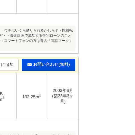
、 ウチはいくら借りられるかしら？・以前転
けど・・資金計画で成功する住宅ローンのこと
まで（スマートフォンの方は青の「電話マーク」
お問い合わせ(無料)
りに追加
2003年6月
DK
2
(築23年3ヶ
132.25m
2
m
月)