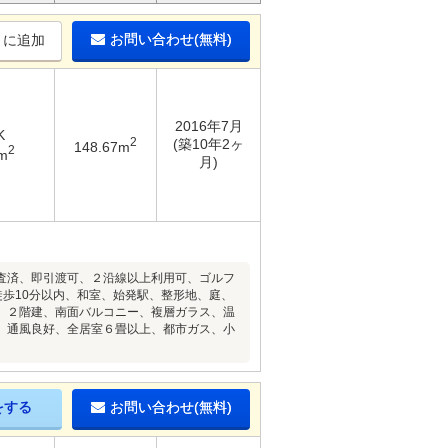
お問い合わせ(無料)
りに追加
2016年7月
K
2
(築10年2ヶ
148.67m
2
m
月)
査済、即引渡可、２沿線以上利用可、ゴルフ
徒歩10分以内、和室、始発駅、整形地、庭、
、２階建、南面バルコニー、複層ガラス、温
、通風良好、全居室６畳以上、都市ガス、小
をする
お問い合わせ(無料)