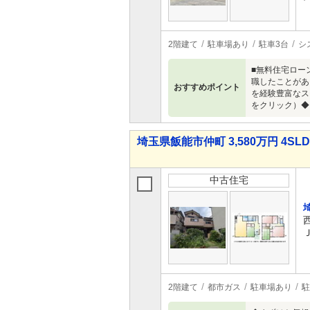
2階建て
駐車場あり
駐車3台
シ
■無料住宅ロー
職したことがあ
おすすめポイント
を経験豊富なス
をクリック）◆
埼玉県飯能市仲町 3,580万円 4SL
中古住宅
2階建て
都市ガス
駐車場あり
駐