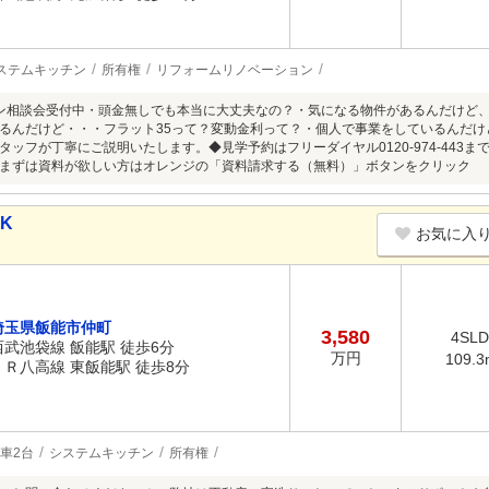
ステムキッチン
所有権
リフォームリノベーション
ン相談会受付中・頭金無しでも本当に大丈夫なの？・気になる物件があるんだけど
るんだけど・・・フラット35って？変動金利って？・個人で事業をしているんだ
タッフが丁寧にご説明いたします。◆見学予約はフリーダイヤル0120-974-443
まずは資料が欲しい方はオレンジの「資料請求する（無料）」ボタンをクリック
DK
お気に入
埼玉県飯能市仲町
3,580
4SL
西武池袋線 飯能駅 徒歩6分
万円
109.3
ＪＲ八高線 東飯能駅 徒歩8分
車2台
システムキッチン
所有権