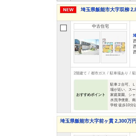
埼玉県飯能市大字双柳 2,8
中古住宅
2階建て
都市ガス
駐車場あり
駐
駐車２台可、Ｌ
場が近い、スー
おすすめポイント
家庭菜園、シャ
水洗浄便座、南
学校 徒歩10
埼玉県飯能市大字前ヶ貫 2,300万円