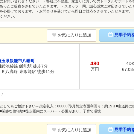
にお問い合わせください！・弊社は不動産、家造りにおいてのトータルサポートを
あったご提案をさせていただきます。・スタッフ一同、誠心誠意ご対応させていた
を心掛けております。・お問合せを受けてから即日ご対応をさせていただきます。
ください。
見学予約
お気に入りに追加
埼玉県飯能市八幡町
480
4D
西武池袋線 飯能駅 徒歩7分
万円
67.03
ＪＲ八高線 東飯能駅 徒歩11分
としてもご検討下さい～想定収入：60000円/月想定表面利回り：約15％■南道路
■閑静な住宅地■徒歩圏内にスーパー・公園があり、子育て環境
K
見学予約
お気に入りに追加