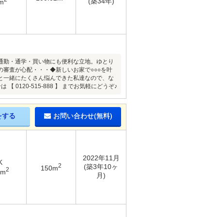
(築34年)
m
通勤・通学・買い物にも便利な立地。ゆとり
審査が心配・・・◆新しいお家で○○○を叶
と一緒にたくさん悩んできた私達なので、な
120-515-888 】 までお気軽にどうぞ♪
をする
お問い合わせ(無料)
2022年11月
K
2
(築3年10ヶ
150m
2
2m
月)