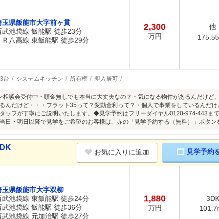
埼玉県飯能市大字前ヶ貫
2,300
他
西武池袋線 飯能駅 徒歩23分
万円
175.5
ＪＲ八高線 東飯能駅 徒歩29分
3台
システムキッチン
所有権
即入居可
ン相談会受付中・頭金無しでも本当に大丈夫なの？・気になる物件があるんだけど
るんだけど・・・フラット35って？変動金利って？・個人で事業をしているんだ
タッフが丁寧にご説明いたします。◆見学予約はフリーダイヤル0120-974-443
当日・明日以降で見学をご希望のお客様は、赤の「見学予約する（無料）」ボタン
DK
見学予約
お気に入りに追加
埼玉県飯能市大字双柳
1,880
西武池袋線 東飯能駅 徒歩24分
3D
西武池袋線 飯能駅 徒歩36分
万円
101.7
西武池袋線 元加治駅 徒歩27分