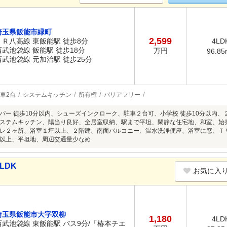
埼玉県飯能市緑町
2,599
ＪＲ八高線 東飯能駅 徒歩8分
4LD
西武池袋線 飯能駅 徒歩18分
万円
96.85
西武池袋線 元加治駅 徒歩25分
車2台
システムキッチン
所有権
バリアフリー
パー 徒歩10分以内、シューズインクローク、駐車２台可、小学校 徒歩10分以内
ステムキッチン、陽当り良好、全居室収納、駅まで平坦、閑静な住宅地、和室、始
レ２ヶ所、浴室１坪以上、２階建、南面バルコニー、温水洗浄便座、浴室に窓、Ｔ
以上、平坦地、周辺交通量少なめ
LDK
お気に入
埼玉県飯能市大字双柳
1,180
4LD
西武池袋線 東飯能駅 バス9分/「椿本チエ