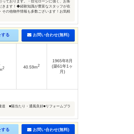
行っております。・住宅ローンに強く、お客
だきます！◆経験知識が豊富なスタッフが在
・その他物件情報も多数ございます！お気軽
をする
お問い合わせ(無料)
1965年8月
K
2
(築61年1ヶ
40.59m
2
m
月)
に接道 ■陽当たり・通風良好■リフォームプラ
をする
お問い合わせ(無料)