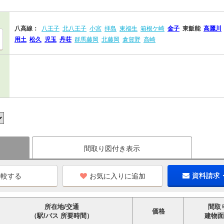
八高線：
八王子
北八王子
小宮
拝島
東福生
箱根ケ崎
金子
東飯能
高麗川
用土
松久
児玉
丹荘
群馬藤岡
北藤岡
倉賀野
高崎
間取り図付き表示
お気に入りに追加
資料請求
所在地/交通
間取
価格
（駅/バス 所要時間）
建物面