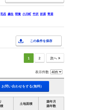
毛呂
越生
明覚
小川町
竹沢
折原
寄居
この条件を保存
1
2
次へ
表示件数
・お問い合わせをする(無料)
り
築年月
土地面積
積
築年数