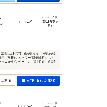
2007年4月
K
2
(築19年5ヶ
105.8m
2
m
月)
、２沿線以上利用可、山が見える、市街地が近
発駅、整形地、シャワー付洗面化粧台、バリ
Ｖモニタ付インターホン、都市近郊、通風良
お問い合わせ(無料)
りに追加
K
1992年9月
2
100.02m
2