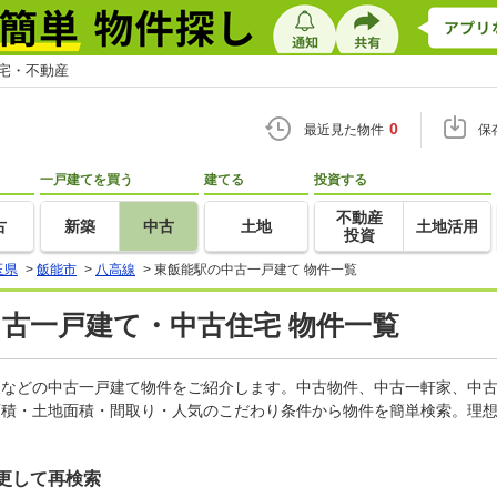
住宅・不動産
0
最近見た物件
保
一戸建てを買う
建てる
投資する
不動産
古
新築
中古
土地
土地活用
投資
玉県
>
飯能市
>
八高線
>
東飯能駅の中古一戸建て 物件一覧
中古一戸建て・中古住宅 物件一覧
軒家などの中古一戸建て物件をご紹介します。中古物件、中古一軒家、中
面積・土地面積・間取り・人気のこだわり条件から物件を簡単検索。理想
更して再検索