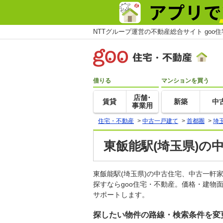
NTTグループ運営の不動産総合サイト goo
借りる
マンションを買う
店舗･
賃貸
新築
中
事業用
住宅・不動産
>
中古一戸建て
>
首都圏
>
埼
東飯能駅(埼玉県)の
東飯能駅(埼玉県)の中古住宅、中古一
探すならgoo住宅・不動産。価格・建物
サポートします。
探したい物件の路線・検索条件を変