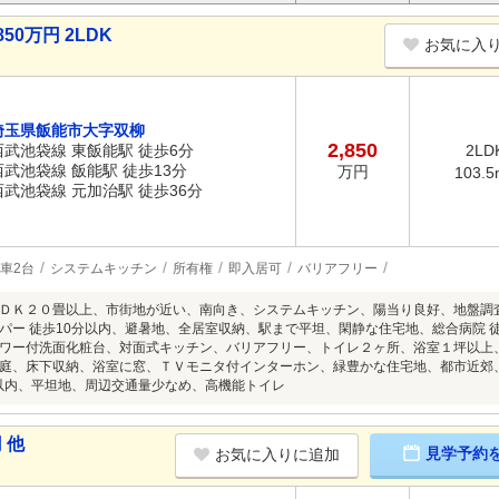
50万円 2LDK
お気に入
埼玉県飯能市大字双柳
2,850
西武池袋線 東飯能駅 徒歩6分
2LD
西武池袋線 飯能駅 徒歩13分
万円
103.5
西武池袋線 元加治駅 徒歩36分
車2台
システムキッチン
所有権
即入居可
バリアフリー
ＤＫ２０畳以上、市街地が近い、南向き、システムキッチン、陽当り良好、地盤調
パー 徒歩10分以内、避暑地、全居室収納、駅まで平坦、閑静な住宅地、総合病院 
ワー付洗面化粧台、対面式キッチン、バリアフリー、トイレ２ヶ所、浴室１坪以上
庭、床下収納、浴室に窓、ＴＶモニタ付インターホン、緑豊かな住宅地、都市近郊
分以内、平坦地、周辺交通量少なめ、高機能トイレ
 他
見学予約
お気に入りに追加