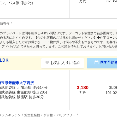
万円
87.35
イン」バス停 停歩2分
所有権
のプライベート空間を確保しやすい間取りです。フーコット飯能まで徒歩圏内で、
める方におすすめです。【今のお客様のご状況をお聞かせください】◆住宅ローンの
よりも購入した方がお得かな・・・物件探しは悩みや不安もつきものです。お客様
アドバイスができたらと思っています。ご相談お待ちしております。お問い合わせは 【 0
LDK
見学予約
お気に入りに追加
埼玉県飯能市大字岩沢
3,180
西武池袋線 元加治駅 徒歩14分
3LD
西武池袋線 東飯能駅 徒歩28分
万円
101.0
西武池袋線 飯能駅 徒歩30分
ステムキッチン
浴室乾燥機
所有権
バリアフリー