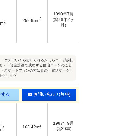
1990年7月
2
(築36年2ヶ
252.85m
2
5m
月)
、 ウチはいくら借りられるかしら？・以前転
けど・・資金計画で成功する住宅ローンのこと
まで（スマートフォンの方は青の「電話マーク」
をクリック
をする
お問い合わせ(無料)
K
1987年9月
2
165.42m
2
(築39年)
m