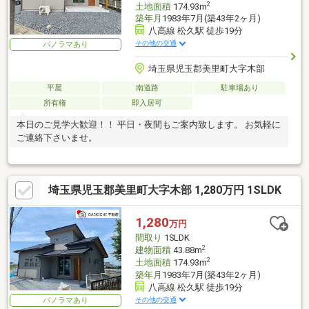
2
土地面積
174.93m
築年月
1983年7月(築43年2ヶ月)
八高線 松久駅 徒歩19分
その他の交通
パノラマあり
埼玉県児玉郡美里町大字木部
平屋
南道路
駐車場あり
所有権
即入居可
本日のご見学大歓迎！！ 平日・夜間もご案内致します。 お気軽に
ご連絡下さいませ。
埼玉県児玉郡美里町大字木部 1,280万円 1SLDK
1,280
万円
間取り
1SLDK
2
建物面積
43.88m
2
土地面積
174.93m
築年月
1983年7月(築43年2ヶ月)
八高線 松久駅 徒歩19分
その他の交通
パノラマあり