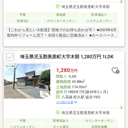
埼玉県児玉郡美里町大字木部
平屋
南道路
駐車場あり
駐車3台
カウンターキッチン
システムキッチン
【これから見たい大歓迎】現地でのお待ち合わせ可！ ■2025年6月
室内外リフォーム完了！水回り新品に交換済み！ ■カースペース4
台駐車可能！南西角地・オール電化住宅♪
埼玉県児玉郡美里町大字木部 1,280万円 1LDK
1,280
万円
間取り
1LDK
2
建物面積
43.88m
2
土地面積
174.93m
築年月
1983年7月(築43年2ヶ月)
八高線 松久駅 徒歩19分
その他の交通
埼玉県児玉郡美里町大字木部
平屋
駐車場あり
カウンターキッチン
システムキッチン
オール電化
浴室乾燥機