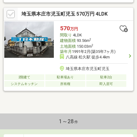
埼玉県本庄市児玉町児玉 570万円 4LDK
570
万円
間取り
4LDK
2
建物面積
93.56m
2
土地面積
150.03m
築年月
1991年2月(築35年7ヶ月)
八高線 松久駅 徒歩4.4km
埼玉県本庄市児玉町児玉
2階建て
駐車場あり
駐車2台
システムキッチン
所有権
即入居可
1～28
件