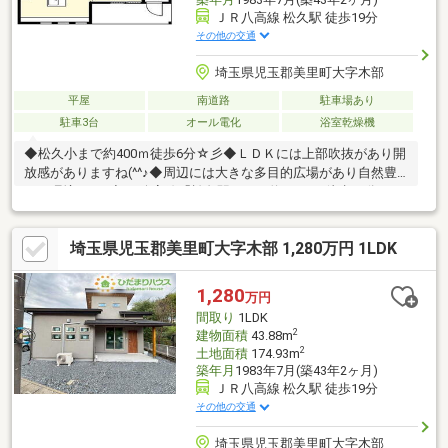
ＪＲ八高線 松久駅 徒歩19分
その他の交通
埼玉県児玉郡美里町大字木部
平屋
南道路
駐車場あり
駐車3台
オール電化
浴室乾燥機
◆松久小まで約400ｍ徒歩6分☆彡◆ＬＤＫには上部吹抜があり開
放感がありますね(^^♪◆周辺には大きな多目的広場があり自然豊
かな環境です♪◆JR八高線「松久駅」まで約1.5ｋｍ徒歩21分、お
車で5分！◆2025年6月リノベーション完了済み・外壁ジョリパッ
ド ・屋根葺き替え ・外構 駐車場4台・エコキュート ・キッ
埼玉県児玉郡美里町大字木部 1,280万円 1LDK
チン(食洗器付き) ・トイレ ・ＴＶインターフォン・アルゴン
ガス入りトリプル樹脂サッシ(Ｌｏｗ-ｅガラス)・全居室等ＬＥＤ
照明 ・ユニットバス(浴室乾燥機付き) ・ＬＤＫ吹き抜け・断
1,280
万円
熱等級5(ＺＥＨ水準) ・スマート玄関キー 等
間取り
1LDK
2
建物面積
43.88m
2
土地面積
174.93m
築年月
1983年7月(築43年2ヶ月)
ＪＲ八高線 松久駅 徒歩19分
その他の交通
埼玉県児玉郡美里町大字木部