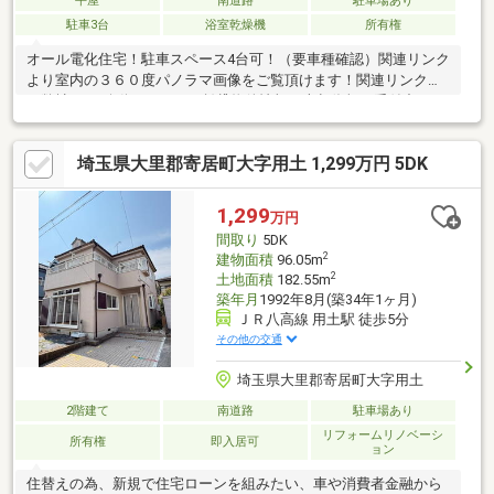
平屋
南道路
駐車場あり
駐車3台
浴室乾燥機
所有権
オール電化住宅！駐車スペース4台可！（要車種確認）関連リンク
より室内の３６０度パノラマ画像をご覧頂けます！関連リンクよ
り弊社HPへ移動できます！賃貸物件情報や売却依頼も受付中で
す！〇アットホームズの誓い〇＊無理な営業電話・しつこい訪問
は致しません。＊お客様のご希望がない限り、お伺いすることは
埼玉県大里郡寄居町大字用土 1,299万円 5DK
ございません。＊お客様との「やりとり」は原則メールで行いま
す。＊売込みは一切致しません。物件を決めるのは「お客様」で
す。＊専任物件・自社物件の無理なお薦めは致しません。＊全て
1,299
万円
の物件を開示・発信します。
間取り
5DK
2
建物面積
96.05m
2
土地面積
182.55m
築年月
1992年8月(築34年1ヶ月)
ＪＲ八高線 用土駅 徒歩5分
その他の交通
埼玉県大里郡寄居町大字用土
2階建て
南道路
駐車場あり
リフォームリノベーシ
所有権
即入居可
ョン
住替えの為、新規で住宅ローンを組みたい、車や消費者金融から