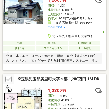
1,280
万円
間取り
1LDK
2
建物面積
43.88m
2
土地面積
174.93m
築年月
1983年7月(築43年2ヶ月)
ＪＲ八高線 松久駅 徒歩19分
その他の交通
埼玉県児玉郡美里町大字木部
平屋
南道路
駐車場あり
駐車3台
システムキッチン
オール電化
☆☆ 木ノ葉リフォーム・無料害虫駆除 ☆☆【建設×不動産】
の『木』『ノ』『葉』だからできる24時間無料レスキュー！リフ
ォーム・無料害虫駆除サビース対応しております！中古でもアフ
ターサービスがついており、住んでからの安心をずっとお届けし
ます！内覧時に、無料相談・お見積りも物件ごとに作成可能！！
埼玉県児玉郡美里町大字木部 1,280万円 1SLDK
オウチ探しも、リフォームも一緒に相談できます！＼弊社には、
『きつね隊』・『ゴリラ隊』という無料かけつけサービスの仕組
みが、整っています♪／住んでからのお家トラブル、緊急対応も承
1,280
万円
っております♪お家のこと、すべて木ノ葉プランニングにお任せく
間取り
1SLDK
ださい＾＾
2
建物面積
43.88m
2
土地面積
174.93m
築年月
1983年7月(築43年2ヶ月)