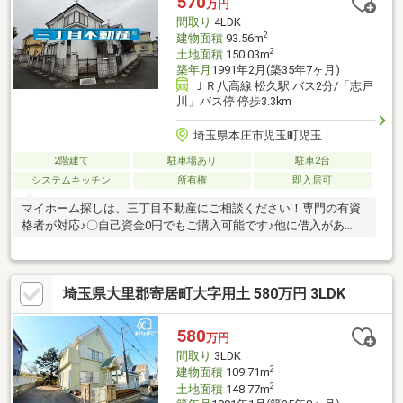
570
万円
っております♪お家のこと、すべて木ノ葉プランニングにお任せく
間取り
4LDK
ださい＾＾
2
建物面積
93.56m
2
土地面積
150.03m
築年月
1991年2月(築35年7ヶ月)
ＪＲ八高線 松久駅 バス2分/「志戸
川」バス停 停歩3.3km
埼玉県本庄市児玉町児玉
2階建て
駐車場あり
駐車2台
システムキッチン
所有権
即入居可
マイホーム探しは、三丁目不動産にご相談ください！専門の有資
格者が対応♪〇自己資金0円でもご購入可能です♪他に借入があ
る、住宅ローンを組めないと言われた、お住み替え⇒是非一度ご
相談下さい！お悩みやご相談お伺いします！〇一回で市場の全て
の物件をご紹介可能です♪未公開物件アリ！一回の電話で市場の全
埼玉県大里郡寄居町大字用土 580万円 3LDK
ての見学可能です！〇三丁目不動産の強み！オンライン内見、IT
重説対応！LINE・メールにて24時間、365日対応可能！地域の多
くの金融機関との取引実績有。弁護士、その他士業と連携し専門
580
万円
的なご相談も可能です。(株)三丁目不動産【048-578-4822】熊谷
間取り
3LDK
市円光1丁目3-16
2
建物面積
109.71m
2
土地面積
148.77m