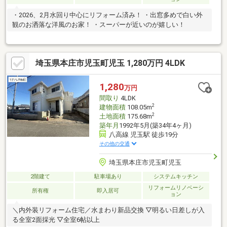
・2026、2月水回り中心にリフォーム済み！ ・出窓多めで白い外
観のお洒落な洋風のお家！ ・スーパーが近いのが嬉しい！
埼玉県本庄市児玉町児玉 1,280万円 4LDK
1,280
万円
間取り
4LDK
2
建物面積
108.05m
2
土地面積
175.68m
築年月
1992年5月(築34年4ヶ月)
八高線 児玉駅 徒歩19分
その他の交通
埼玉県本庄市児玉町児玉
2階建て
駐車場あり
システムキッチン
リフォームリノベーシ
所有権
即入居可
ョン
＼内外装リフォーム住宅／水まわり新品交換 ▽明るい日差しが入
る全室2面採光 ▽全室6帖以上