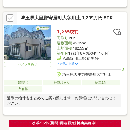
埼玉県大里郡寄居町大字用土 1,299万円 5DK
1,299
万円
間取り
5DK
2
建物面積
96.05m
2
土地面積
182.55m
築年月
1992年8月(築34年1ヶ月)
八高線 用土駅 徒歩4分
その他の交通
パノラマあり
埼玉県大里郡寄居町大字用土
2階建て
駐車場あり
駐車2台
所有権
近隣の物件もまとめてご案内致します！お気軽にお問い合わせく
ださい。