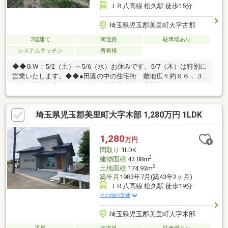
ＪＲ八高線 松久駅 徒歩15分
埼玉県児玉郡美里町大字古郡
2階建て
南道路
駐車場あり
システムキッチン
所有権
◆◆G.W：5/2（土）～5/6（水）お休みです。5/7（木）は特別に
営業いたします。◆◆●田園の中の住宅街 敷地広々約６６．３
１坪！陽当り良好●Ｒ４年築 築浅物件です●対面キッチンなので
リビングを見渡せます●キッチンに食品庫付き。まとめ買いした
食品や大きなお鍋などスッキリ収納できます●毎日のことを気持
埼玉県児玉郡美里町大字木部 1,280万円 1LDK
ちよく、生活を快適にする水回り集中の間取りです●洗面所と浴
室に窓付き。通気良好です●収納充実！お部屋を広く使えます●１
階に収納力の高いウォークインクローゼット付きです。よく使う
1,280
万円
ものや大きな物も簡単に収納出来ます●全居室二面採光。お部屋
間取り
1LDK
の奥まで日が差し込み室内とても明るいです●お庭もバル
2
建物面積
43.88m
2
土地面積
174.93m
築年月
1983年7月(築43年2ヶ月)
ＪＲ八高線 松久駅 徒歩19分
その他の交通
埼玉県児玉郡美里町大字木部