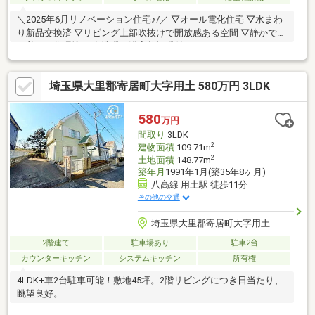
＼2025年6月リノベーション住宅♪/／ ▽オール電化住宅 ▽水まわ
り新品交換済 ▽リビング上部吹抜けで開放感ある空間 ▽静かで落
ち着いた住環境 ▽食洗機・浴室乾燥機付
埼玉県大里郡寄居町大字用土 580万円 3LDK
580
万円
間取り
3LDK
2
建物面積
109.71m
2
土地面積
148.77m
築年月
1991年1月(築35年8ヶ月)
八高線 用土駅 徒歩11分
その他の交通
埼玉県大里郡寄居町大字用土
2階建て
駐車場あり
駐車2台
カウンターキッチン
システムキッチン
所有権
4LDK+車2台駐車可能！敷地45坪。2階リビングにつき日当たり、
眺望良好。