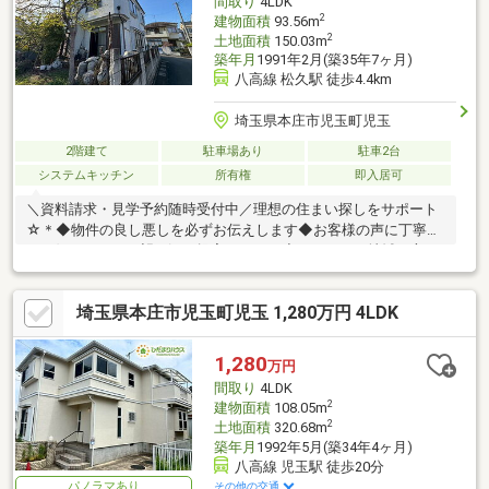
間取り
4LDK
2
建物面積
93.56m
2
土地面積
150.03m
築年月
1991年2月(築35年7ヶ月)
八高線 松久駅 徒歩4.4km
埼玉県本庄市児玉町児玉
2階建て
駐車場あり
駐車2台
システムキッチン
所有権
即入居可
＼資料請求・見学予約随時受付中／理想の住まい探しをサポート
☆＊◆物件の良し悪しを必ずお伝えします◆お客様の声に丁寧に
耳を傾けて、ご要望に沿う提案をします◆これからも地域の方に
愛される企業を目指します！
埼玉県本庄市児玉町児玉 1,280万円 4LDK
1,280
万円
間取り
4LDK
2
建物面積
108.05m
2
土地面積
320.68m
築年月
1992年5月(築34年4ヶ月)
八高線 児玉駅 徒歩20分
パノラマあり
その他の交通