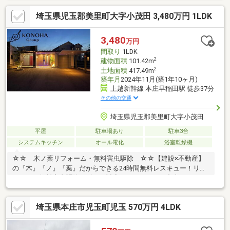
ます！内覧時に、無料相談・お見積りも物件ごとに作成可能！！
埼玉県児玉郡美里町大字小茂田 3,480万円 1LDK
オウチ探しも、リフォームも一緒に相談できます！＼弊社には、
『きつね隊』・『ゴリラ隊』という無料かけつけサービスの仕組
みが、整っています♪／住んでからのお家トラブル、緊急対応も承
3,480
万円
っております♪お家のこと、すべて木ノ葉プランニングにお任せく
間取り
1LDK
ださい＾＾
2
建物面積
101.42m
2
土地面積
417.49m
築年月
2024年11月(築1年10ヶ月)
上越新幹線 本庄早稲田駅 徒歩37分
その他の交通
埼玉県児玉郡美里町大字小茂田
平屋
駐車場あり
駐車3台
システムキッチン
オール電化
浴室乾燥機
☆☆ 木ノ葉リフォーム・無料害虫駆除 ☆☆【建設×不動産】
の『木』『ノ』『葉』だからできる24時間無料レスキュー！リフ
ォーム・無料害虫駆除サビース対応しております！中古でもアフ
ターサービスがついており、住んでからの安心をずっとお届けし
ます！内覧時に、無料相談・お見積りも物件ごとに作成可能！！
埼玉県本庄市児玉町児玉 570万円 4LDK
オウチ探しも、リフォームも一緒に相談できます！＼弊社には、
『きつね隊』・『ゴリラ隊』という無料かけつけサービスの仕組
みが、整っています♪／住んでからのお家トラブル、緊急対応も承