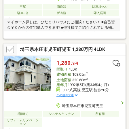
平屋
南道路
駐車場あり
駐車3台
所有権
即入居可
マイホーム探しは、ひだまりハウスにご相談ください！ ■自己資
金￥０からの住宅購入できます! ■他社様でご紹介されている物件
も一緒にご提案できます。 ■新規物件・価格変更の情報がとても
スピーディーです。 ■インターネット非公開の物件もご紹介可能
です。 ■ご希望の方にはメールでのやりとりだけで大丈夫です。
埼玉県本庄市児玉町児玉 1,280万円 4LDK
■お忙しいときは現地待合せ＆現地解散できます。 ■平日のご見学
希望大歓迎です! ■住宅ローンアドバイザーが銀行手続きをお手伝
い致します。
1,280
万円
間取り
4LDK
2
建物面積
108.05m
2
土地面積
320.68m
築年月
1992年5月(築34年4ヶ月)
ＪＲ八高線 児玉駅 徒歩20分
その他の交通
埼玉県本庄市児玉町児玉
2階建て
システムキッチン
所有権
リフォームリノベーシ
ョン