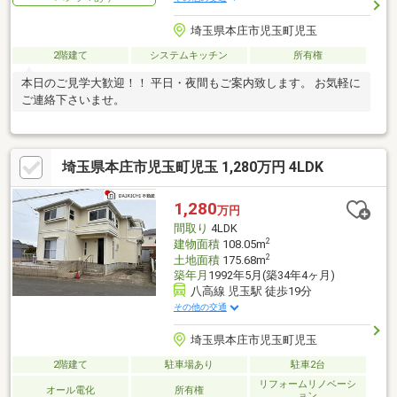
埼玉県本庄市児玉町児玉
2階建て
システムキッチン
所有権
本日のご見学大歓迎！！ 平日・夜間もご案内致します。 お気軽に
ご連絡下さいませ。
埼玉県本庄市児玉町児玉 1,280万円 4LDK
1,280
万円
間取り
4LDK
2
建物面積
108.05m
2
土地面積
175.68m
築年月
1992年5月(築34年4ヶ月)
八高線 児玉駅 徒歩19分
その他の交通
埼玉県本庄市児玉町児玉
2階建て
駐車場あり
駐車2台
リフォームリノベーシ
オール電化
所有権
ョン