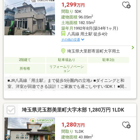
1,299
万円
間取り
5DK
2
建物面積
96.05m
2
土地面積
182.55m
築年月
1992年8月(築34年1ヶ月)
八高線 用土駅 徒歩4分
その他の交通
埼玉県大里郡寄居町大字用土
2階建て
駐車場あり
駐車2台
リフォームリノベーシ
所有権
ョン
■JR八高線「用土駅」まで徒歩5分圏内の立地♪ ■ダイニングと和
室、洋室が回遊できる設計！ご家族でも過ごしやすい5DK！ ■閑
静な住宅地で落ち着いた暮らしはいかがですか♪
埼玉県児玉郡美里町大字木部 1,280万円 1LDK
1,280
万円
間取り
1LDK
2
建物面積
43.88m