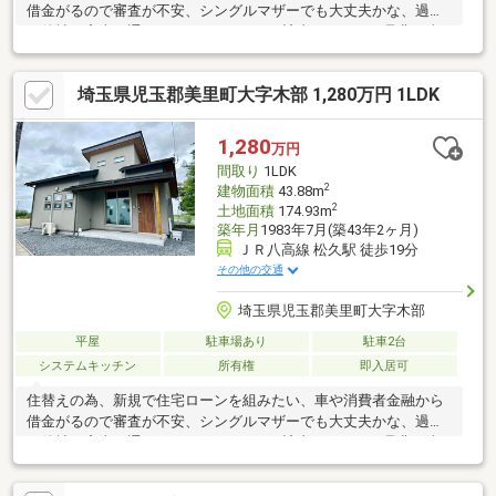
借金がるので審査が不安、シングルマザーでも大丈夫かな、過去
に他社で審査が通らなかった、 1つでも該当していたら是非、当
社までご相談ください！
埼玉県児玉郡美里町大字木部 1,280万円 1LDK
1,280
万円
間取り
1LDK
2
建物面積
43.88m
2
土地面積
174.93m
築年月
1983年7月(築43年2ヶ月)
ＪＲ八高線 松久駅 徒歩19分
その他の交通
埼玉県児玉郡美里町大字木部
平屋
駐車場あり
駐車2台
システムキッチン
所有権
即入居可
住替えの為、新規で住宅ローンを組みたい、車や消費者金融から
借金がるので審査が不安、シングルマザーでも大丈夫かな、過去
に他社で審査が通らなかった、 1つでも該当していたら是非、当
社までご相談ください！