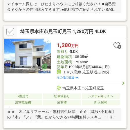
マイホーム探しは、ひだまりハウスにご相談ください！ ■自己資
金￥０からの住宅購入できます! ■他社様でご紹介されている物件
も一緒にご提案できます。 ■新規物件・価格変更の情報がとても
スピーディーです。 ■インターネット非公開の物件もご紹介可能
です。 ■ご希望の方にはメールでのやりとりだけで大丈夫です。
埼玉県本庄市児玉町児玉 1,280万円 4LDK
■お忙しいときは現地待合せ＆現地解散できます。 ■平日のご見学
希望大歓迎です! ■住宅ローンアドバイザーが銀行手続きをお手伝
い致します。
1,280
万円
間取り
4LDK
2
建物面積
108.05m
2
土地面積
175.68m
築年月
1992年5月(築34年4ヶ月)
ＪＲ八高線 児玉駅 徒歩20分
その他の交通
埼玉県本庄市児玉町児玉
2階建て
駐車場あり
システムキッチン
浴室乾燥機
所有権
即入居可
☆☆ 木ノ葉リフォーム・無料害虫駆除 ☆☆【建設×不動産】
の『木』『ノ』『葉』だからできる24時間無料レスキュー！リフ
ォーム・無料害虫駆除サビース対応しております！中古でもアフ
ターサービスがついており、住んでからの安心をずっとお届けし