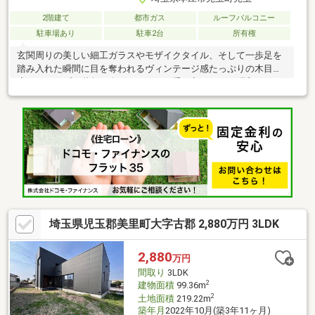
2階建て
都市ガス
ルーフバルコニー
駐車場あり
駐車2台
所有権
玄関周りの美しい細工ガラスやモザイクタイル、そして一歩足を
踏み入れた瞬間に目を奪われるヴィンテージ感たっぷりの木目調
廊下とオープン階段！今ではなかなか手に入らない、昭和レトロ
な意匠が随所に残る味わい深い物件です。室内は全体的に修繕が
必要な状態ですが、だからこそ「古き良きものを活かしたリノベ
ーション」のベースとして最高のキャンバスになります。
埼玉県児玉郡美里町大字古郡 2,880万円 3LDK
2,880
万円
間取り
3LDK
2
建物面積
99.36m
2
土地面積
219.22m
築年月
2022年10月(築3年11ヶ月)