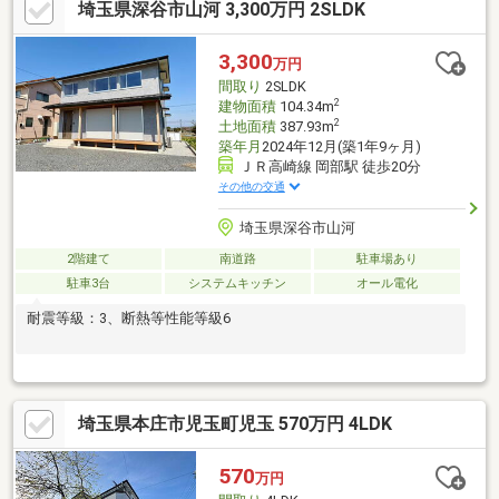
埼玉県深谷市山河 3,300万円 2SLDK
3,300
万円
間取り
2SLDK
2
建物面積
104.34m
2
土地面積
387.93m
築年月
2024年12月(築1年9ヶ月)
ＪＲ高崎線 岡部駅 徒歩20分
その他の交通
埼玉県深谷市山河
2階建て
南道路
駐車場あり
駐車3台
システムキッチン
オール電化
耐震等級：3、断熱等性能等級6
埼玉県本庄市児玉町児玉 570万円 4LDK
570
万円