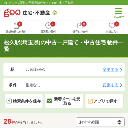
NTTグループ運営の不動産総合サイト goo住宅・不動産
1
0
0
0
最近検索した条件
最近見た物件
保存した条件
お気に入り
松久駅(埼玉県)の中古一戸建て・中古住宅 物件一
覧
駅
変更する
八高線/松久
条件
変更する
指定なし
新着メールを受
検索条件を保存
アプリで探す
取る
28
件
が該当しました。