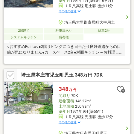
築年月
1991年1月(築35年8ヶ月)
ＪＲ八高線 用土駅 徒歩11分
その他の交通
埼玉県大里郡寄居町大字用土
2階建て
駐車場あり
駐車2台
システムキッチン
所有権
○おすすめPointo○●2階リビングにつき日当たり良好道路からの目
線が気になりません●カースペース2台●対面キッチン～お料理し
ながらご家族やお客様との会話も楽しめます。●西側に建物なし
●4LDKの広々間取り●空き家につき内見可能
埼玉県本庄市児玉町児玉 348万円 7DK
348
万円
間取り
7DK
2
建物面積
146.27m
2
土地面積
250.93m
築年月
1971年9月(築55年)
ＪＲ八高線 児玉駅 徒歩12分
その他の交通
埼玉県本庄市児玉町児玉