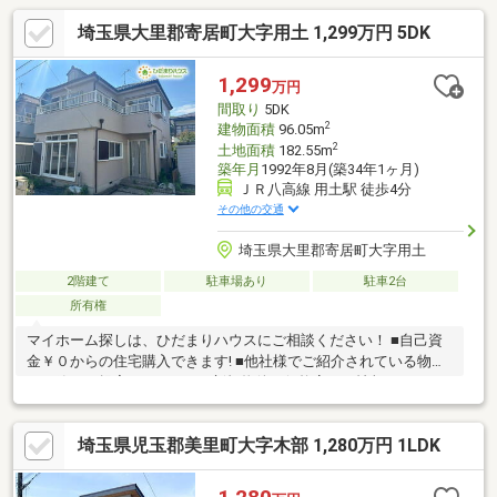
埼玉県大里郡寄居町大字用土 1,299万円 5DK
1,299
万円
間取り
5DK
2
建物面積
96.05m
2
土地面積
182.55m
築年月
1992年8月(築34年1ヶ月)
ＪＲ八高線 用土駅 徒歩4分
その他の交通
埼玉県大里郡寄居町大字用土
2階建て
駐車場あり
駐車2台
所有権
マイホーム探しは、ひだまりハウスにご相談ください！ ■自己資
金￥０からの住宅購入できます! ■他社様でご紹介されている物件
も一緒にご提案できます。 ■新規物件・価格変更の情報がとても
スピーディーです。 ■インターネット非公開の物件もご紹介可能
です。 ■ご希望の方にはメールでのやりとりだけで大丈夫です。
埼玉県児玉郡美里町大字木部 1,280万円 1LDK
■お忙しいときは現地待合せ＆現地解散できます。 ■平日のご見学
希望大歓迎です! ■住宅ローンアドバイザーが銀行手続きをお手伝
い致します。