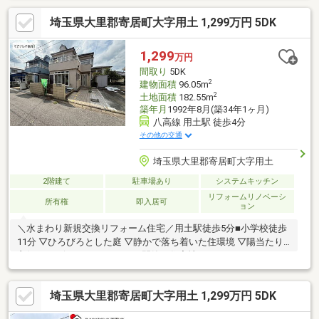
埼玉県大里郡寄居町大字用土 1,299万円 5DK
1,299
万円
間取り
5DK
2
建物面積
96.05m
2
土地面積
182.55m
築年月
1992年8月(築34年1ヶ月)
八高線 用土駅 徒歩4分
その他の交通
埼玉県大里郡寄居町大字用土
2階建て
駐車場あり
システムキッチン
リフォームリノベーシ
所有権
即入居可
ョン
＼水まわり新規交換リフォーム住宅／用土駅徒歩5分■小学校徒歩
11分 ▽ひろびろとした庭 ▽静かで落ち着いた住環境 ▽陽当たり
良好 ▽デザインリフォーム ▽閑静な住宅地
埼玉県大里郡寄居町大字用土 1,299万円 5DK