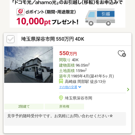
埼玉県深谷市岡 550万円 4DK
550
万円
間取り
4DK
2
建物面積
96.05m
2
土地面積
159m
築年月
1985年4月(築41年5ヶ月)
高崎線 岡部駅 徒歩13分
その他の交通
埼玉県深谷市岡
2階建て
所有権
見学予約随時受付中です。お気軽にお問い合わせください☆