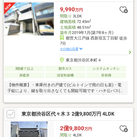
9,990
万円
間取り
3LDK
2
建物面積
72.45m
2
土地面積
48.51m
築年月
2019年1月(築7年8ヶ月)
都営大江戸線 西新宿五丁目駅 徒歩
7分
その他の交通
東京都渋谷区本町４
3階建て以上
都市ガス
システムキッチン
床暖房
浴室乾燥機
所有権
【物件概要】・車庫付きの戸建て(ビルトインで雨の日も楽)・電
子錠により、鍵を取り出さなくても開錠可能です・ハチ公バス(本
町区民施設)より原宿・渋谷方面へアクセス可能・床暖房をリビン
グダイニング＋キッチン＋居室2か所に設置し、乾燥した冬もエア
コンを付けずに快適に過ごせます・1階のＷＩＣは、冬のコートの
東京都渋谷区代々木３ 2億9,800万円 4LDK
収納や、花粉をリビングに持ち込みにくい設計・トイレは２か所
にあり・１階バスルーム、３階にシャワールーム【周辺施設】・
渋谷本町学園小学校 徒歩 約4分（約261ｍ）・渋谷本町学園
2億9,800
万円
中学校 徒歩 約4分（約261ｍ）・サミットストア渋谷本町
間取り
4LDK