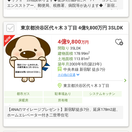
エンスストアー、郵便局、税務署、病院等があります◆「新宿」
駅の他、総武線「大久保」駅徒歩6分、東京メトロ丸の内線「西新
宿」駅徒歩7分、都営大江戸線「新宿西口」駅徒歩9分、西武新宿
線「西武新宿」駅徒歩8分等の複数路線、複数駅が利用可能
東京都渋谷区代々木３丁目 4億9,800万円 3SLDK
4億9,800
万円
間取り
3SLDK
2
建物面積
178.99m
2
土地面積
113.81m
築年月
2003年9月(築23年)
中央本線 新宿駅 徒歩7分
その他の交通
東京都渋谷区代々木３丁目
都市ガス
駐車場あり
システムキッチン
床暖房
所有権
【ANAのマイレージプレゼント】新宿駅徒歩7分、延床178m2超、
ホームエレベーター付き二世帯住宅