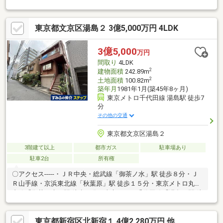
井住友銀行神保町支店・・・徒歩5分（約350m）・三菱UFJ銀行
神保町支店・・・徒歩7分（約500m）・神田北神保町郵便
東京都文京区湯島２ 3億5,000万円 4LDK
局・・・徒歩7分（約500m）・千代田区役所・・・徒歩12分（約
900m）・東京法務局・・・徒歩14分（約1100m）●お問い合わせ
資料請求等は下記までお気軽にお問い合わせ下さい！販売担当：
3億5,000
万円
池田泰輝TEL：０７０－３１１７－５９９９
間取り
4LDK
2
建物面積
242.89m
2
土地面積
100.82m
築年月
1981年1月(築45年8ヶ月)
東京メトロ千代田線 湯島駅 徒歩7
分
その他の交通
東京都文京区湯島２
3階建て以上
都市ガス
駐車場あり
駐車2台
所有権
〇アクセス-----・ＪＲ中央・総武線「御茶ノ水」駅 徒歩８分・Ｊ
Ｒ山手線・京浜東北線「秋葉原」駅 徒歩１５分・東京メトロ丸ノ
内線「御茶ノ水」駅 徒歩８分・東京メトロ千代田線「湯島」駅 徒
歩７分・東京メトロ銀座線「末広町」駅 徒歩９分〇セールスポイ
ント----・湯島２丁目アドレス・用途地域：近隣商業地域・建ぺい
東京都新宿区北新宿１ 4億2,280万円 他
率：８０％・容積率：２４０％ ・土地面積：１００．８２㎡