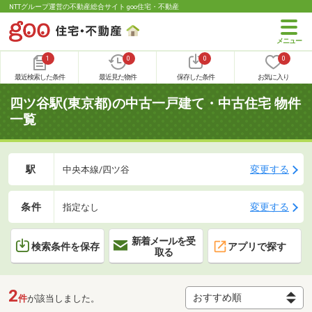
NTTグループ運営の不動産総合サイト goo住宅・不動産
1
0
0
0
最近検索した条件
最近見た物件
保存した条件
お気に入り
四ツ谷駅(東京都)の中古一戸建て・中古住宅 物件
一覧
駅
変更する
中央本線/四ツ谷
条件
変更する
指定なし
新着メールを受
検索条件を保存
アプリで探す
取る
2
件
が該当しました。