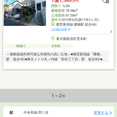
1億1,580
万円
間取り
1LDK
2
建物面積
70.38m
2
土地面積
67.26m
築年月
2015年6月(築11年3ヶ月)
都営新宿線 曙橋駅 徒歩4分
その他の交通
東京都新宿区荒木町
2階建て
所有権
～複数路線利用可能な利便性の高い立地～■都営新宿線「曙橋」
駅 徒歩4分■東京メトロ丸ノ内線「四谷三丁目」駅 徒歩8分■JR
中央・総武線/東京メトロ南北線・丸ノ内線「四ツ谷」駅 徒歩14
分◆2015年6月築 ◆第一種住居専用地域◆木造陸屋根3階建て
◆1LDK＋ロフト 建物面積約70.38m2◆北西側私道に接道 幅員
3.8m 接面約2m◆吹き抜けのあるリビングダイニング◆開放感
あふれる屋上付き◆地目：宅地◆第三種高度地域◆防火地域＜設
備＞東京ガス・公営水道・公共下水
1～2
件
駅
変更する
中央本線/四ツ谷