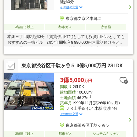
徒歩3分
その他の交通
東京都文京区本郷２
3階建て以上
都市ガス
所有権
本郷三丁目駅徒歩3分！賃貸併用住宅としても投資用ビルとしても
おすすめの一棟ビル 想定年間収入8 880 000円お電話頂けると、
お話が早く進みます。お客様のご希望に合った物件を細かい心遣
いでお手伝いさせて頂きます。弊社HPには公開前の物件を多数掲
載しておりますので、新鮮な情報をいち早く発信させて頂いてお
東京都渋谷区千駄ヶ谷５ 3億5,000万円 2SLDK
ります。お客様が納得なさるお住まいが見つかるよう、スピード
感を持って全力でサポートします。売却査定・買い取りも致しま
す。ご希望の際は、ケーコーポレーション売買事業部03-6865-
3億5,000
万円
1151迄 お気軽にお問い合わせ下さい。
間取り
2SLDK
2
建物面積
100.08m
2
土地面積
46.27m
築年月
1999年11月(築26年10ヶ月)
ＪＲ山手線 代々木駅 徒歩4分
その他の交通
東京都渋谷区千駄ヶ谷５
3階建て以上
都市ガス
システムキッチン