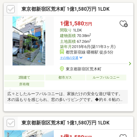
東京都新宿区荒木町 1億1,580万円 1LDK
1億1,580
万円
間取り
1LDK
2
建物面積
70.38m
2
土地面積
67.26m
築年月
2015年6月(築11年3ヶ月)
都営新宿線 曙橋駅 徒歩5分
その他の交通
東京都新宿区荒木町
2階建て
都市ガス
ルーフバルコニー
所有権
広々としたルーフバルコニーは、家族だけの安全な遊び場です。
木の温もりを感じられ、窓の多いリビングです。◆約６.６帖の便
利なロフト付き季節もの等の収納にも便利なスペースです。◆複
数駅・複数路線利用可能な好立地通勤やお出かけに便利な立地で
す。◆生活に便利な立地最寄り駅・小学校・スーパー・コンビ
東京都新宿区荒木町 1億1,580万円 1LDK
ニ・公園が徒歩１０分圏内にございます。