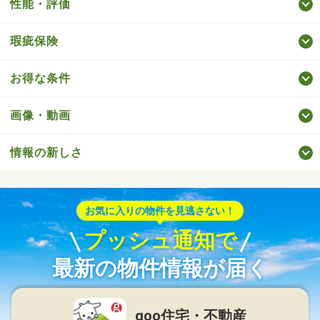
性能・評価
瑕疵保険
お得な条件
画像・動画
情報の新しさ
お気に入りの物件を見逃さない！
プッシュ通知で
最新の物件情報が届く
goo住宅・不動産