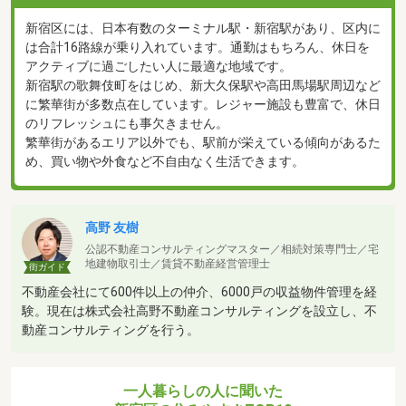
新宿区には、日本有数のターミナル駅・新宿駅があり、区内に
は合計16路線が乗り入れています。通勤はもちろん、休日を
アクティブに過ごしたい人に最適な地域です。
新宿駅の歌舞伎町をはじめ、新大久保駅や高田馬場駅周辺など
に繁華街が多数点在しています。レジャー施設も豊富で、休日
のリフレッシュにも事欠きません。
繁華街があるエリア以外でも、駅前が栄えている傾向があるた
め、買い物や外食など不自由なく生活できます。
高野 友樹
公認不動産コンサルティングマスター／相続対策専門士／宅
地建物取引士／賃貸不動産経営管理士
街ガイド
不動産会社にて600件以上の仲介、6000戸の収益物件管理を経
験。現在は株式会社高野不動産コンサルティングを設立し、不
動産コンサルティングを行う。
一人暮らしの人に聞いた