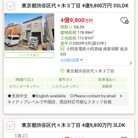
東京都渋谷区代々木３丁目 4億9,800万円 3SLDK
4億9,800
万円
間取り
3SLDK
2
建物面積
178.99m
2
土地面積
113.81m
築年月
2003年9月(築23年)
小田急電鉄小田原線 南新宿駅 徒歩
6分
パノラマあり
その他の交通
東京都渋谷区代々木３丁目
3階建て以上
都市ガス
駐車場あり
カウンターキッチン
システムキッチン
床暖房
◆支持中文 ◆English available ◇Please contact by email ※
ネイティブレベルで中国語、英語対応可能なスタッフ在籍
東京都渋谷区代々木３丁目 4億9,800万円 3LDK