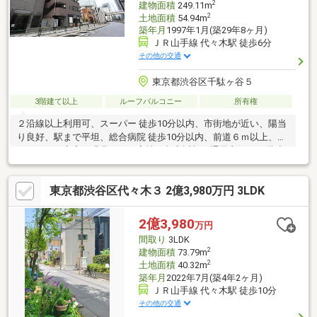
2
建物面積
249.11m
2
土地面積
54.94m
築年月
1997年1月(築29年8ヶ月)
ＪＲ山手線 代々木駅 徒歩6分
その他の交通
東京都渋谷区千駄ヶ谷５
3階建て以上
ルーフバルコニー
所有権
２沿線以上利用可、スーパー 徒歩10分以内、市街地が近い、陽当
り良好、駅まで平坦、総合病院 徒歩10分以内、前道６ｍ以上、セ
キュリティ充実、緑豊かな住宅地、都市近郊、通風良好、３階建
以上、小学校 徒歩10分以内、平坦地、２世帯住宅
東京都渋谷区代々木３ 2億3,980万円 3LDK
2億3,980
万円
間取り
3LDK
2
建物面積
73.79m
2
土地面積
40.32m
築年月
2022年7月(築4年2ヶ月)
ＪＲ山手線 代々木駅 徒歩10分
その他の交通