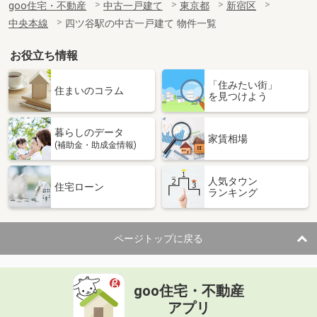
goo住宅・不動産
中古一戸建て
東京都
新宿区
中央本線
四ツ谷駅の中古一戸建て 物件一覧
お役立ち情報
「住みたい街」
住まいのコラム
を見つけよう
暮らしのデータ
家賃相場
(補助金・助成金情報)
人気タウン
住宅ローン
ランキング
ページトップに戻る
goo住宅・不動産
アプリ