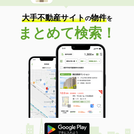
大手不動産サイト
物件
の
を
まとめて検索！