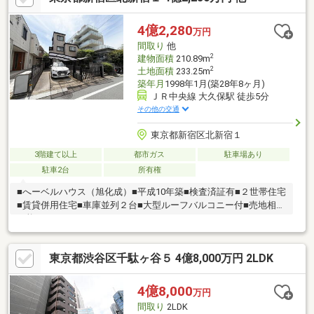
（登記）・建物面積：２４２．８９㎡（登記）・構造：鉄骨造陸
屋根4階建・築年：１９８１年１月築・接道：北西側公道約４．０
4億2,280
万円
ｍ
間取り
他
2
建物面積
210.89m
2
土地面積
233.25m
築年月
1998年1月(築28年8ヶ月)
ＪＲ中央線 大久保駅 徒歩5分
その他の交通
東京都新宿区北新宿１
3階建て以上
都市ガス
駐車場あり
駐車2台
所有権
■へーベルハウス（旭化成）■平成10年築■検査済証有■２世帯住宅
■賃貸併用住宅■車庫並列２台■大型ルーフバルコニー付■売地相談
可能
東京都渋谷区千駄ヶ谷５ 4億8,000万円 2LDK
4億8,000
万円
間取り
2LDK