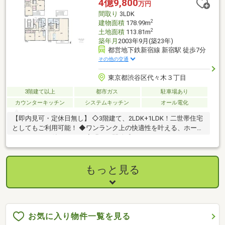
4億9,800
万円
間取り
3LDK
2
建物面積
178.99m
2
土地面積
113.81m
築年月
2003年9月(築23年)
都営地下鉄新宿線 新宿駅 徒歩7分
その他の交通
東京都渋谷区代々木３丁目
3階建て以上
都市ガス
駐車場あり
カウンターキッチン
システムキッチン
オール電化
【即内見可・定休日無し】 ◇3階建て、2LDK+1LDK！二世帯住宅
としてもご利用可能！ ◆ワンランク上の快適性を叶える、ホーム
エレベーター付きです！ ◇明るく開放感あふれるルーフバルコニ
ー付きです！
もっと見る
お気に入り物件一覧を見る