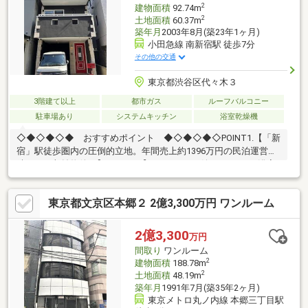
徒歩 約3分（約183ｍ）
2
建物面積
92.74m
2
土地面積
60.37m
築年月
2003年8月(築23年1ヶ月)
小田急線 南新宿駅 徒歩7分
その他の交通
東京都渋谷区代々木３
3階建て以上
都市ガス
ルーフバルコニー
駐車場あり
システムキッチン
浴室乾燥機
◇◆◇◆◇◆ おすすめポイント ◆◇◆◇◆◇POINT1.【「新
宿」駅徒歩圏内の圧倒的立地。年間売上約1396万円の民泊運営実
績がある収益物件。】POINT2.【ファミリーに嬉しい4LDK。浴室
TVや食洗機、洗面台2ヶ所など充実の設備が魅力です。】POINT3.
【代々木公園が徒歩圏内で、都心にありながら豊かな自然を感じ
東京都文京区本郷２ 2億3,300万円 ワンルーム
られる落ち着いた住環境。】
◇◆◇◆◇◆◇◆◇◆◇◆◇◆◇◆◇◆◇◆◇◆◇◆【ライ
フプラン】本物件においての住宅ローンシミュレーションはもち
2億3,300
万円
ろん、本物件購入後１０～２０年後のライフサイクルの変化を見
間取り
ワンルーム
据えた長期的なライフプランシミュレーションを実施します。
2
建物面積
188.78m
2
土地面積
48.19m
築年月
1991年7月(築35年2ヶ月)
東京メトロ丸ノ内線 本郷三丁目駅