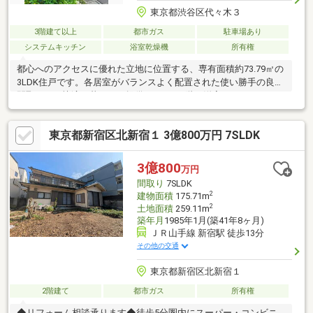
東京都渋谷区代々木３
3階建て以上
都市ガス
駐車場あり
システムキッチン
浴室乾燥機
所有権
都心へのアクセスに優れた立地に位置する、専有面積約73.79㎡の
3LDK住戸です。各居室がバランスよく配置された使い勝手の良い
間取りで、快適な暮らしを提供します。1階の洋室はウォークイン
クローゼットとしての利用にも◎リビングを中心とした設計によ
り、ご家族が自然と集まる温かみのある空間を実現。東南角地に
東京都新宿区北新宿１ 3億800万円 7SLDK
位置し、朝から暖かい陽が差し込みます。住戸から見える特別な
景色を実際にご覧ください！ご契約予約お待ちしております。◎
広告に使用している写真には入居前の写真を含んでおります。ぜ
3億800
万円
ひ現地にてご体感ください。
間取り
7SLDK
2
建物面積
175.71m
2
土地面積
259.11m
築年月
1985年1月(築41年8ヶ月)
ＪＲ山手線 新宿駅 徒歩13分
その他の交通
東京都新宿区北新宿１
2階建て
都市ガス
所有権
◆リフォーム相談承ります◆徒歩5分圏内にスーパー・コンビニ