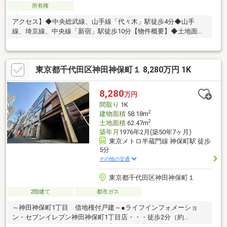
所有権
アクセス】◆中央総武線、山手線「代々木」駅徒歩4分◆山手
線、埼京線、中央線「新宿」駅徒歩10分【物件概要】◆土地面
積：46.27㎡（約13.99坪） ほかに私道負担7.23㎡有
◆建物面積：100.08㎡◆用途地域：商業地域◆屋根付きカーポー
ト有（※車種の制限がございます。）
東京都千代田区神田神保町１ 8,280万円 1K
8,280
万円
間取り
1K
2
建物面積
58.18m
2
土地面積
62.47m
築年月
1976年2月(築50年7ヶ月)
東京メトロ半蔵門線 神保町駅 徒歩
5分
その他の交通
東京都千代田区神田神保町１
2階建て
都市ガス
～神田神保町1丁目 借地権付戸建～●ライフインフォメーショ
ン・セブンイレブン神田神保町1丁目店・・・徒歩2分（約
130m）・マツモトキヨシ神保町店・・・徒歩3分（約230m）・三