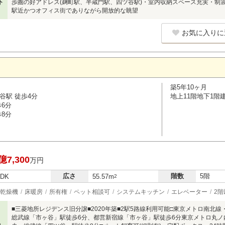
ト
歩圏の好アドレス(麹町駅、半蔵門駅、四ツ谷駅)・室内収納スペース充実・制
駅近かつオフィス街でありながら開放的な眺望
お気に入りに
築5年10ヶ月
谷駅 徒歩4分
地上11階地下1階
歩6分
歩8分
億7,300
万円
広さ
階数
5階
LDK
55.57m
2
乾燥機
床暖房
所有権
ペット相談可
システムキッチン
エレベーター
2階
■三菱地所レジデンス旧分譲■2020年築■2駅5路線利用可能□東京メトロ南北
総武線「市ヶ谷」駅徒歩6分、都営新宿線「市ヶ谷」駅徒歩6分東京メトロ丸ノ