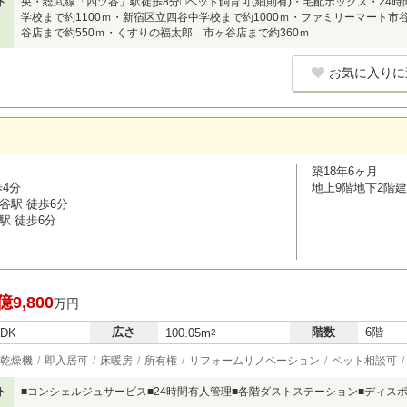
ト
央・総武線「四ツ谷」駅徒歩8分□ペット飼育可(細則有)・宅配ボックス・24
学校まで約1100ｍ・新宿区立四谷中学校まで約1000ｍ・ファミリーマート市
谷店まで約550ｍ・くすりの福太郎 市ヶ谷店まで約360ｍ
お気に入りに
築18年6ヶ月
歩4分
地上9階地下2階建
谷駅 徒歩6分
駅 徒歩6分
億9,800
万円
広さ
階数
6階
LDK
100.05m
2
乾燥機
即入居可
床暖房
所有権
リフォームリノベーション
ペット相談可
ト
■コンシェルジュサービス■24時間有人管理■各階ダストステーション■ディス