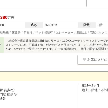
,380
万円
広さ
階数
9階
LDK
39.63m
2
乾燥機
床暖房
所有権
ペット相談可
エレベーター
2階以上
宅配ボックス
・株式会社東京建物分譲のBrilliaシリーズ・1LDK+ユーティリティストレ
ト
ストレージには、可動棚や造り付けのデスク付きとなりま す。在宅ワーク等
ため、いつでもご見学いただけます。◇ご資金計画から、物件に関する質問ま
お気に入りに
築15年2ヶ月
駅 徒歩2分
地上19階地下2階
門駅 徒歩7分
歩8分