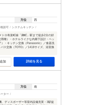
方位
西
ト相談可
システムキッチン
メトロ有楽町線「麹町」駅まで徒歩2分の好
使用権）・ホテルライクな内廊下設計・ペッ
・キッチン交換（Panasonic）／食器洗
ス交換（TOTO）／1418サイズ、浴室換
詳細を見る
追加
方位
南
ベーター
機、ディスポーザー等室内設備充実・3駅徒