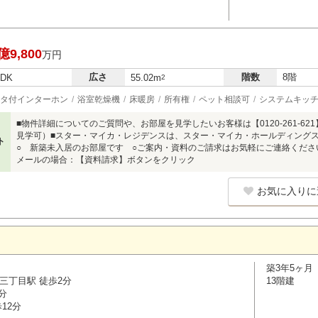
億9,800
万円
広さ
階数
8階
LDK
55.02m
2
タ付インターホン
浴室乾燥機
床暖房
所有権
ペット相談可
システムキッ
■物件詳細についてのご質問や、お部屋を見学したいお客様は【0120-261-6
見学可）■スター・マイカ・レジデンスは、スター・マイカ・ホールディング
ト
○ 新築未入居のお部屋です ○ご案内・資料のご請求はお気軽にご連絡くださいませ 
メールの場合：【資料請求】ボタンをクリック
お気に入りに
築3年5ヶ月
三丁目駅 徒歩2分
13階建
分
12分