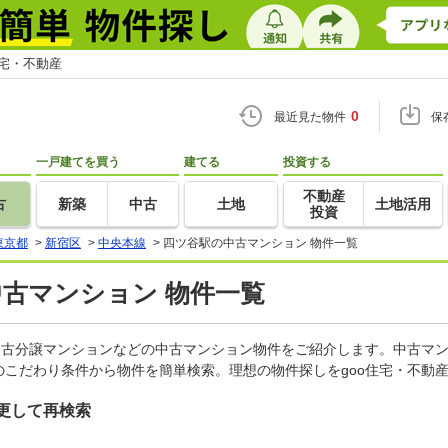
住宅・不動産
0
最近見た物件
保
一戸建てを買う
建てる
投資する
不動産
古
新築
中古
土地
土地活用
投資
東京都
>
新宿区
>
中央本線
>
四ツ谷駅の中古マンション 物件一覧
中古マンション 物件一覧
中古分譲マンションなどの中古マンション物件をご紹介します。中古マン
こだわり条件から物件を簡単検索。理想の物件探しをgoo住宅・不動
更して再検索