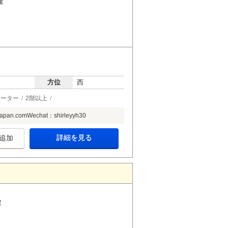
建
方位
西
ベーター
2階以上
pan.comWechat：shirleyyh30
詳細を見る
追加
建