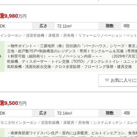
億9,980
万円
広さ
階数
9階
LDK
72.11m
2
インターホン
浴室乾燥機
床暖房
所有権
リフォームリノベーション
ペッ
～物件ポイント～・三菱地所（株）旧分譲の「パークハウス」シリーズ・東京
立地・総戸数70戸×制振構造のレジデンス・専用トランクルームを完備（専用
ト
ト飼育可能（細則有り）～～～リノベーション内容～～～ （2026年7月完了）
乾燥機、ディスポーザー・トイレ交換（TOTO）／タンクレストイレ・ユニットバ
気乾燥機・洗面化粧台交換・クロス全室貼替・フローリング張替・建具交換
お気に入りに
億9,500
万円
広さ
階数
4階
LDK
72.14m
2
モニタ付インターホン
浴室乾燥機
床暖房
所有権
システムキッチン
エレ
・南東角部屋ワイドスパン住戸・室内には床暖房、ビルトインエアコン、食洗