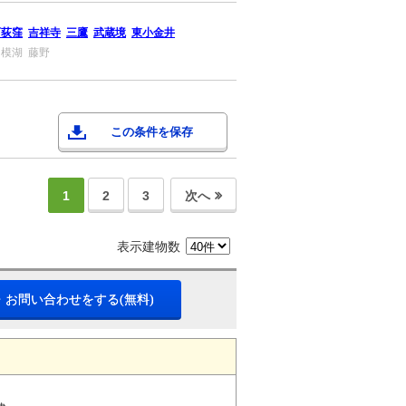
西荻窪
吉祥寺
三鷹
武蔵境
東小金井
相模湖
藤野
この条件を保存
1
2
3
次へ
表示建物数
・お問い合わせをする(無料)