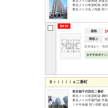
東京メトロ銀座線 赤坂見
東京メトロ有楽町線 永田
東京メトロ丸ノ内線 四ツ
1
価格
間取り
5
駐車場あり
角部
おすすめポイン
Ｂｒｉｌｌｉａ二番町
東京都千代田区二番町
東京メトロ有楽町線 麹町
東京メトロ半蔵門線 半蔵
ＪＲ中央線 四ツ谷駅 徒