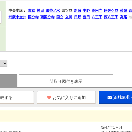
中央本線：
東京
神田
御茶ノ水
四ツ谷
新宿
中野
高円寺
阿佐ケ谷
荻窪
武蔵小金井
国分寺
西国分寺
国立
立川
日野
豊田
八王子
西八王子
高尾
間取り図付き表示
お気に入りに追加
資料請求
築47年1ヶ月