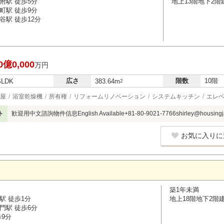
附駅 徒歩5分
地上13階地下2階
町駅 徒歩9分
谷駅 徒歩12分
0億0,000
万円
広さ
階数
10階
SLDK
383.64m
2
屋
浴室乾燥機
所有権
リフォームリノベーション
システムキッチン
エレ
ト
歓迎用中文諮詢物件信息English Available+81-80-9021-7766shirley@housingja
お気に入りに
築1年未満
駅 徒歩1分
地上18階地下2階
門駅 徒歩6分
歩9分