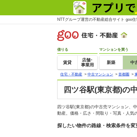
NTTグループ運営の不動産総合サイト goo
借りる
マンションを買う
店舗･
賃貸
新築
中
事業用
住宅・不動産
>
中古マンション
>
首都圏
>
四ツ谷駅(東京都)の
四ツ谷駅(東京都)の中古売マンション、
動産。価格・広さ・間取り・写真・人気の
探したい物件の路線・検索条件を変