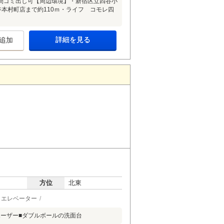
時間ゴミ出し可【周辺環境】・新宿区立四谷小
谷本村町店まで約110ｍ・ライフ コモレ四
詳細を見る
追加
方位
北東
エレベーター
ポーザー■ダブルボールの洗面台