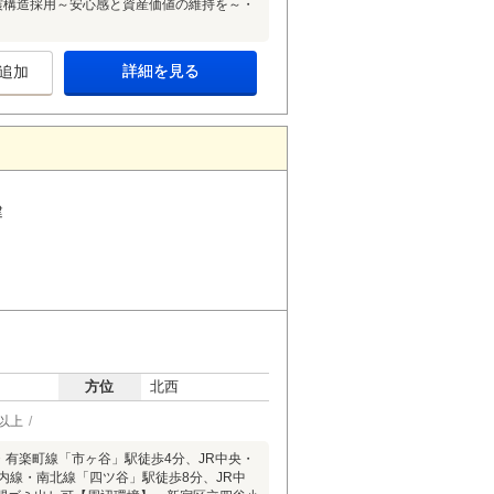
震構造採用～安心感と資産価値の維持を～・
詳細を見る
追加
建
方位
北西
以上
線・有楽町線「市ヶ谷」駅徒歩4分、JR中央・
内線・南北線「四ツ谷」駅徒歩8分、JR中