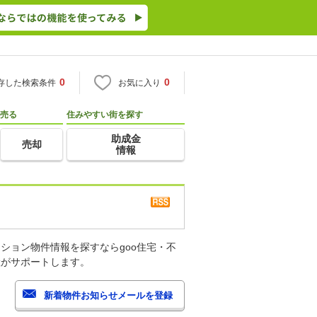
0
0
存した検索条件
お気に入り
売る
住みやすい街を探す
助成金
売却
情報
ション物件情報を探すならgoo住宅・不
産がサポートします。