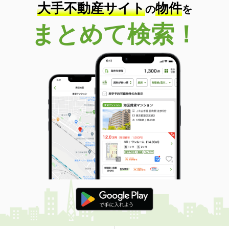
大手不動産サイト
物件
の
を
まとめて検索！