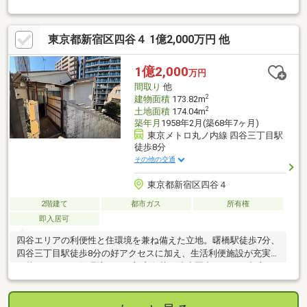
ノ内線「新宿御苑前」駅徒歩13分。■利便性の高い都心部ながら
落ち着きのある住環境が魅力です。■南側4ｍ道路に面し陽当り・
通風良好です。■納戸やWICなど収納スペースが豊富です。■前オ
東京都新宿区四谷４ 1億2,000万円 他
ーナーはゲストハウス利用のため、使用頻度が少なく綺麗な状
態。■1階部分リフォーム済です。■食洗機・床暖房など設備仕様
が充実。■玄関カードキー採用でスムーズに開施錠できます。
1億2,000
万円
【無料】お車送迎サービスを実施しております。
間取り
他
2
建物面積
173.82m
2
土地面積
174.04m
築年月
1958年2月(築68年7ヶ月)
東京メトロ丸ノ内線 四谷三丁目駅
徒歩8分
その他の交通
東京都新宿区四谷４
2階建て
都市ガス
所有権
即入居可
四谷エリアの利便性と住環境を兼ね備えた立地。曙橋駅徒歩7分、
四谷三丁目駅徒歩8分の好アクセスに加え、生活利便施設が充実し
た暮らしやすい住環境です。新宿御苑も徒歩圏内にあり、都心で
ありながら緑を感じられるロケーション。リフォームによって理
想の住まいづくりを楽しめるポテンシャルのある物件です。