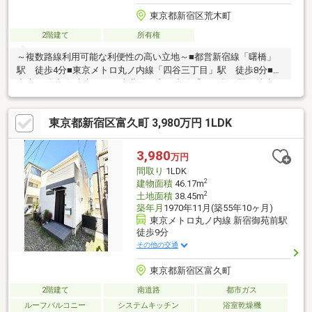
東京都新宿区荒木町
2階建て
所有権
～複数路線利用可能な利便性の高い立地～■都営新宿線「曙橋」
駅 徒歩4分■東京メトロ丸ノ内線「四谷三丁目」駅 徒歩8分■JR
中央・総武線/東京メトロ南北線・丸ノ内線「四ツ谷」駅 徒歩14
分◆2015年6月築 ◆第一種住居専用地域◆木造陸屋根3階建て
◆1LDK＋ロフト 建物面積約70.38m2◆北西側私道に接道 幅員
東京都新宿区富久町 3,980万円 1LDK
3.8m 接面約2m◆吹き抜けのあるリビングダイニング◆開放感
あふれる屋上付き◆地目：宅地◆第三種高度地域◆防火地域＜設
備＞東京ガス・公営水道・公共下水
3,980
万円
間取り
1LDK
2
建物面積
46.17m
2
土地面積
38.45m
築年月
1970年11月(築55年10ヶ月)
東京メトロ丸ノ内線 新宿御苑前駅
徒歩9分
その他の交通
東京都新宿区富久町
2階建て
南道路
都市ガス
ルーフバルコニー
システムキッチン
浴室乾燥機