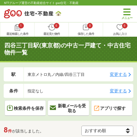
NTTグループ運営の不動産総合サイト goo住宅・不動産
1
0
0
0
最近検索した条件
最近見た物件
保存した条件
お気に入り
四谷三丁目駅(東京都)の中古一戸建て・中古住宅
物件一覧
駅
変更する
東京メトロ丸ノ内線/四谷三丁目
条件
変更する
指定なし
新着メールを受
検索条件を保存
アプリで探す
取る
8
件
が該当しました。