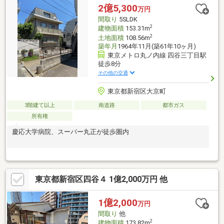
対応！30分以内の一次応急処置を無料にて行います。※対象期
2億5,300
万円
間：物件引き渡し日から1年後の月末まで※対象者・対象設備・そ
間取り
5SLDK
の他諸条件あり
2
建物面積
153.31m
2
土地面積
108.56m
築年月
1964年11月(築61年10ヶ月)
東京メトロ丸ノ内線 四谷三丁目駅
徒歩8分
その他の交通
東京都新宿区大京町
3階建て以上
南道路
都市ガス
所有権
慶応大学病院、スーパー丸正が徒歩圏内
東京都新宿区四谷４ 1億2,000万円 他
1億2,000
万円
間取り
他
2
建物面積
173.82m