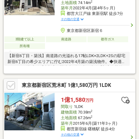
2
土地面積
74.14m
築年月
2022年4月(築4年5ヶ月)
都営大江戸線 東新宿駅 徒歩7分
その他の交通
東京都新宿区新宿６
3階建て以上
南道路
都市ガス
所有権
【新宿6丁目・築浅】南道路の光溢れる17帖LDK×2LDK+2Sの邸宅
新宿6丁目の希少エリアに佇む2022年4月築の築浅物件。◆快適な
アクセス副都心線「東新宿」駅徒歩7分、丸ノ内線「新宿御苑前」
駅徒歩13分など3路線利用可能。通勤通学に圧倒的な利便性を誇
ります。◆陽だまりの17帖LDK南道路に面し日当たり良好。外か
東京都新宿区荒木町 1億1,580万円 1LDK
らの視線が気になりにくい2階リビングは、17帖の広さで心地よ
い光が差し込む大空間です。◆ゆとりの2LDK＋2S多用途に使え
る2つのサービスルームを完備。部屋数豊富で、ライフスタイルに
1億1,580
万円
合わせた快適な暮らしが叶います。
間取り
1LDK
2
建物面積
70.38m
2
土地面積
67.26m
築年月
2015年6月(築11年3ヶ月)
都営新宿線 曙橋駅 徒歩4分
その他の交通