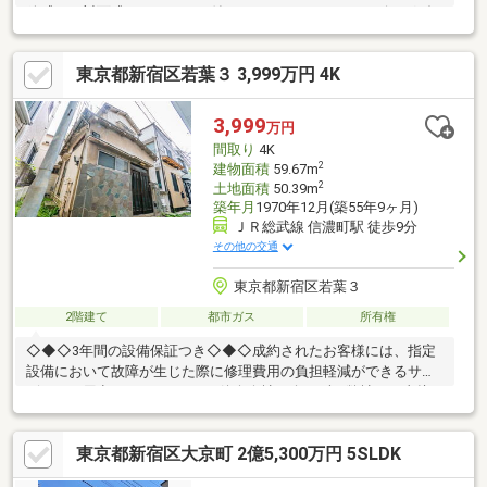
放感ある対面式のカウンター付きシステムキッチン■リビングダ
イニングには床暖房を完備、足元からお部屋を温めてくれます■
ゆとりある1616 サイズのバスルーム、窓があり自然換気が可能■
東京都新宿区若葉３ 3,999万円 4K
南側ルーフバルコニー（ガーデニングや家庭菜園、お子様の遊び
場として利用可）■長期優良住宅認定、フラット35S（省エネルギ
ー性）対応可■車庫付きのため、車をご所有のお客様でもご検討
3,999
万円
頂けます（アルファード・ハイルーフ可）■床下収納あり（2Fキ
間取り
4K
ッチンスペース、1F脱衣場スペース）
2
建物面積
59.67m
2
土地面積
50.39m
築年月
1970年12月(築55年9ヶ月)
ＪＲ総武線 信濃町駅 徒歩9分
その他の交通
東京都新宿区若葉３
2階建て
都市ガス
所有権
◇◆◇3年間の設備保証つき◇◆◇成約されたお客様には、指定
設備において故障が生じた際に修理費用の負担軽減ができるサー
ビスをご用意しております。※仲介会社を介さず、弊社から直接
ご購入された場合に適用※保証内容の制限・保証限度額の設定あ
り◆◇◆設備トラブルの問い合わせを24時間受付対応！◆◇◆成
東京都新宿区大京町 2億5,300万円 5SLDK
約されたお客様には、突発的な設備トラブルに対応する「駆けつ
け」サービスを提供しております。24時間365日コールセンター