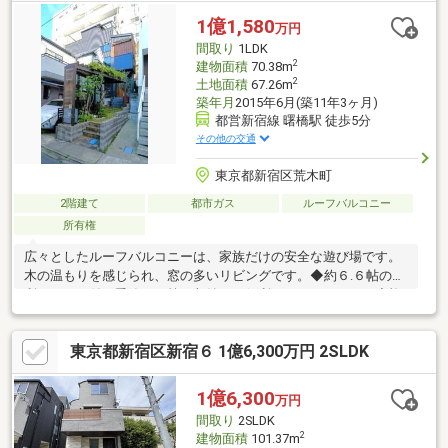
1億1,580
万円
間取り
1LDK
2
建物面積
70.38m
2
土地面積
67.26m
築年月
2015年6月(築11年3ヶ月)
都営新宿線 曙橋駅 徒歩5分
その他の交通
東京都新宿区荒木町
2階建て
都市ガス
ルーフバルコニー
所有権
広々としたルーフバルコニーは、家族だけの安全な遊び場です。
木の温もりを感じられ、窓の多いリビングです。◆約６.６帖の便
利なロフト付き季節もの等の収納にも便利なスペースです。◆複
数駅・複数路線利用可能な好立地通勤やお出かけに便利な立地で
す。◆生活に便利な立地最寄り駅・小学校・スーパー・コンビ
東京都新宿区新宿６ 1億6,300万円 2SLDK
ニ・公園が徒歩１０分圏内にございます。
1億6,300
万円
間取り
2SLDK
2
建物面積
101.37m