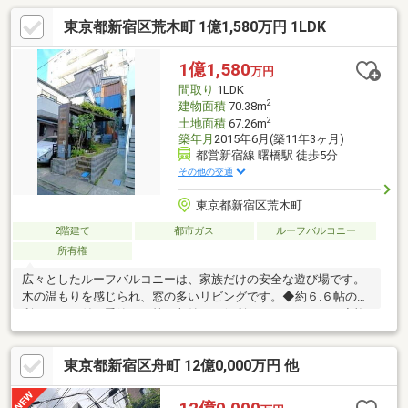
東京都新宿区荒木町 1億1,580万円 1LDK
1億1,580
万円
間取り
1LDK
2
建物面積
70.38m
2
土地面積
67.26m
築年月
2015年6月(築11年3ヶ月)
都営新宿線 曙橋駅 徒歩5分
その他の交通
東京都新宿区荒木町
2階建て
都市ガス
ルーフバルコニー
所有権
広々としたルーフバルコニーは、家族だけの安全な遊び場です。
木の温もりを感じられ、窓の多いリビングです。◆約６.６帖の便
利なロフト付き季節もの等の収納にも便利なスペースです。◆複
数駅・複数路線利用可能な好立地通勤やお出かけに便利な立地で
す。◆生活に便利な立地最寄り駅・小学校・スーパー・コンビ
東京都新宿区舟町 12億0,000万円 他
ニ・公園が徒歩１０分圏内にございます。