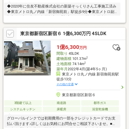
◆2020年に住友不動産株式会社の新築そっくりさん工事施工済み
◆東京メトロ丸ノ内線「新宿御苑前」駅徒歩9分◆東京メトロ副
都心線・丸ノ内線・都営新宿線「新宿三丁目」駅、都営大江戸
線・東京メトロ副都心線「東新宿」駅も利用可能◆周辺の交通量
が少なく、閑静な住宅街◆近隣に富久さくら公園や新宿御苑あり
東京都新宿区新宿６ 1億6,300万円 4SLDK
◆周辺にはコンビニやスーパー等の商業施設が点在◆南道路・ル
ーフバルコニー設置のため、居室の採光、通風良好◆ウォークイ
ンクローゼット、クローゼット、下足入、その他収納があるた
1億6,300
万円
め、衣類やお荷物等の収納にも困らない◆各階にトイレあり◆モ
間取り
4SLDK
ニター付きインターホン設置のため、セキュリティー面も良好
2
建物面積
101.37m
2
土地面積
74.14m
築年月
2022年4月(築4年5ヶ月)
東京メトロ丸ノ内線 新宿御苑前駅
徒歩13分
その他の交通
東京都新宿区新宿６
3階建て以上
南道路
都市ガス
システムキッチン
床暖房
浴室乾燥機
グローバルインクでは初期費用の一部をクレジットカードでお支
払い頂けます♪詳しくはお気軽にお問合せご相談下さいませ。■丸