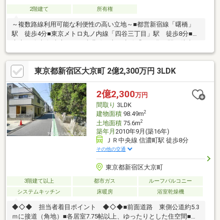
2階建て
所有権
～複数路線利用可能な利便性の高い立地～■都営新宿線「曙橋」
駅 徒歩4分■東京メトロ丸ノ内線「四谷三丁目」駅 徒歩8分■JR
中央・総武線/東京メトロ南北線・丸ノ内線「四ツ谷」駅 徒歩14
分◆2015年6月築 ◆第一種住居専用地域◆木造陸屋根3階建て
◆1LDK＋ロフト 建物面積約70.38m2◆北西側私道に接道 幅員
東京都新宿区大京町 2億2,300万円 3LDK
3.8m 接面約2m◆吹き抜けのあるリビングダイニング◆開放感
あふれる屋上付き◆地目：宅地◆第三種高度地域◆防火地域＜設
備＞東京ガス・公営水道・公共下水
2億2,300
万円
間取り
3LDK
2
建物面積
98.49m
2
土地面積
75.6m
築年月
2010年9月(築16年)
ＪＲ中央線 信濃町駅 徒歩8分
その他の交通
東京都新宿区大京町
3階建て以上
都市ガス
ルーフバルコニー
システムキッチン
床暖房
浴室乾燥機
◆◇◆ 担当者着目ポイント ◆◇◆■前面道路 東側公道約5.3
ｍに接道（角地）■各居室7.75帖以上、ゆったりとした住空間■開