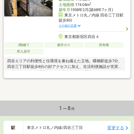
2
土地面積
174.04m
築年月
1958年2月(築68年7ヶ月)
東京メトロ丸ノ内線 四谷三丁目駅
徒歩8分
その他の交通
東京都新宿区四谷４
2階建て
都市ガス
所有権
即入居可
四谷エリアの利便性と住環境を兼ね備えた立地。曙橋駅徒歩7分、
四谷三丁目駅徒歩8分の好アクセスに加え、生活利便施設が充実し
た暮らしやすい住環境です。新宿御苑も徒歩圏内にあり、都心で
ありながら緑を感じられるロケーション。リフォームによって理
想の住まいづくりを楽しめるポテンシャルのある物件です。
1～8
件
駅
変更する
東京メトロ丸ノ内線/四谷三丁目