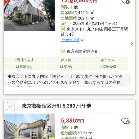
12億0,000
万円
間取り
他
2
建物面積
445.64m
2
土地面積
202.11m
築年月
2008年8月(築18年1ヶ月)
東京メトロ丸ノ内線 四谷三丁目駅
徒歩4分
その他の交通
東京都新宿区舟町
3階建て以上
南道路
都市ガス
駐車場あり
駐車2台
浴室乾燥機
◆東京メトロ丸ノ内線「四谷三丁目」駅徒歩約4分の優れたアク
セス◇新宿エリアへのアクセスが良好で、都心ならではの利便性
を享受◆上質なガラスデザインが映える、洗練の住空間◇大切な
お車を雨風から守るビルトインガレージ付き
東京都新宿区舟町 5,380万円 他
5,380
万円
間取り
他
2
建物面積
97.51m
2
土地面積
178.6m