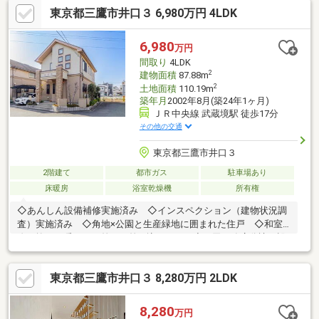
東京都三鷹市井口３ 6,980万円 4LDK
せずゆったりと過ごせます。§部屋数豊富で、家族構成やライフ
スタイルに合わせて使い分け可能。§徒歩圏内に買い物施設や教
育施設が揃う、利便性の高い住まいです。・ファミリーマート境
6,980
万円
南通り店まで徒歩2分・まいばすけっと武蔵境店まで徒歩4分・イ
間取り
4LDK
トーヨーカドー武蔵境店まで徒歩5分
2
建物面積
87.88m
2
土地面積
110.19m
築年月
2002年8月(築24年1ヶ月)
ＪＲ中央線 武蔵境駅 徒歩17分
その他の交通
東京都三鷹市井口３
2階建て
都市ガス
駐車場あり
床暖房
浴室乾燥機
所有権
◇あんしん設備補修実施済み ◇インスペクション（建物状況調
査）実施済み ◇角地×公園と生産緑地に囲まれた住戸 ◇和室
吹き抜けで暖かい日差しが差し込みます ◇細田工務店分譲・設
計・施工 ◇角地整形地 ◇ファーストオーナー様のこだわり
で 内装オプションやウッドデッキ付 ◇建物シロアリ点検保
東京都三鷹市井口３ 8,280万円 2LDK
証付 ◇大通りから1本入ったところに佇む閑静な住宅街 ◇ロ
フト付きで収納スペース確保 ◇前面道路6mでお車も駐車しやす
いです ◇窓が多い為沢山の採光が差し込みます
8,280
万円