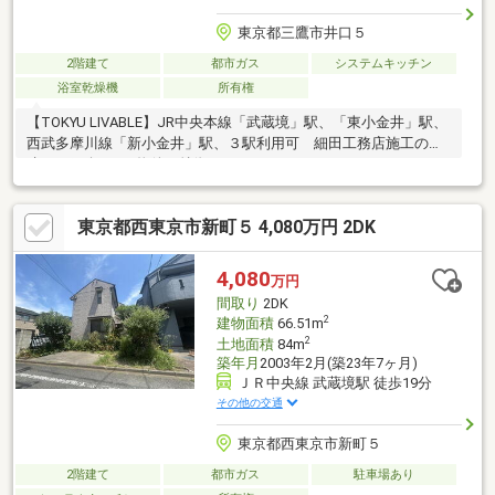
東京都三鷹市井口５
2階建て
都市ガス
システムキッチン
浴室乾燥機
所有権
【TOKYU LIVABLE】JR中央本線「武蔵境」駅、「東小金井」駅、
西武多摩川線「新小金井」駅、３駅利用可 細田工務店施工の戸
建のご紹介┏□ 物件の特徴
┗┻━━━━━━━━━━━━━━━━━〇JR中央本線「武蔵
境」駅徒歩18分、「東小金井」駅徒歩14分、西武多摩川線「新小
東京都西東京市新町５ 4,080万円 2DK
金井」駅徒歩11分〇４LDK、南向きバルコニー、リビングダイニ
ングにガス温水床暖房設置〇ご家族のふれあいを考えて、リビン
グに階段を配しています。【土地】・敷地延長部分があることに
4,080
万円
より前面道路からの視線を気にすることなくプライベートな空間
間取り
2DK
を保った立地です。路地状部分約36.00m2含む
2
建物面積
66.51m
2
土地面積
84m
築年月
2003年2月(築23年7ヶ月)
ＪＲ中央線 武蔵境駅 徒歩19分
その他の交通
東京都西東京市新町５
2階建て
都市ガス
駐車場あり