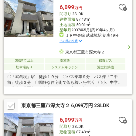
行ってみないと分からないことも多くございます。 ●営業担当
6,099
万円
がご案内いたしますので、お気軽にお問い合わせください。
間取り
2SLDK
2
建物面積
87.48m
2
土地面積
50.01m
築年月
2007年5月(築19年4ヶ月)
ＪＲ中央線 武蔵境駅 徒歩19分
その他の交通
東京都三鷹市深大寺２
3階建て以上
南道路
都市ガス
駐車場あり
システムキッチン
浴室乾燥機
〇「武蔵境」駅 徒歩１９分 〇バス乗車９分 バス停「二中
前」徒歩３分 〇閑静な住宅街で落ち着いた生活 〇小、中学校
が徒歩５分圏内 〇南向き住戸で日当たり良好 〇２０２６年５
月全面リノベーション実施 〇食洗器搭載で家事ラクラク 〇
広々１８．３帖のリビング 〇リビング階段で家族交流増加 〇
東京都三鷹市深大寺２ 6,099万円 2SLDK
サービスルームも６．５帖で居室利用可能
6,099
万円
間取り
2SLDK
2
建物面積
87.48m