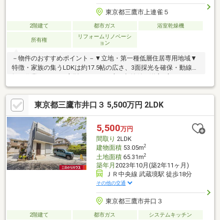
東京都三鷹市上連雀５
2階建て
都市ガス
浴室乾燥機
リフォームリノベーシ
所有権
ョン
－物件のおすすめポイント－▼立地・第一種低層住居専用地域▼
特徴・家族の集うLDKは約17.5帖の広さ、3面採光を確保・動線が
短く作業しやすいL字型キッチン、床下収納付・洋室2室にクロー
ゼットを設置・南向きバルコニー有▼設備・浴室換気乾燥機付の
オートバス・TVモニタ付インターホン▼内外装リフォーム履歴
東京都三鷹市井口３ 5,500万円 2LDK
【2023年8月】 ＜交換＞トイレ【2015年8月】 ＜交換＞浴室、
洗面台 ＜塗装＞外壁 ＜その他＞和室→洋室(2階南東側)に変更
■ ご希望の住まい探しをお手伝いします ━━━━━・・・物件の
5,500
万円
詳細・ご相談はお気軽にお問い合わせください。
間取り
2LDK
2
建物面積
53.05m
2
土地面積
65.31m
築年月
2023年10月(築2年11ヶ月)
ＪＲ中央線 武蔵境駅 徒歩18分
その他の交通
東京都三鷹市井口３
2階建て
都市ガス
システムキッチン