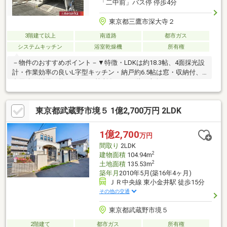
「二中前」バス停 停歩4分
東京都三鷹市深大寺２
3階建て以上
南道路
都市ガス
システムキッチン
浴室乾燥機
所有権
－物件のおすすめポイント－▼特徴・LDKは約18.3帖、4面採光設
計・作業効率の良いL字型キッチン・納戸約6.5帖は窓・収納付、
多用途に活用可能・トイレ2箇所有・2・3階に南向きバルコニー
を設置・即引渡し可能(残金精算後)▼設備・食器洗乾燥機・浴室
乾燥機▼2026年4月室内リフォーム済【交換】キッチン、UB、洗
東京都武蔵野市境５ 1億2,700万円 2LDK
面台、トイレ、給湯器【張替】フローリング、クロス、フロアタ
イル全室▼周辺環境・にしみたか学園三鷹市立第二小学校 徒歩6
分(約450m)■ ご希望の住まい探しをお手伝いします
1億2,700
万円
━━━━━・・・物件の詳細・ご相談はお気軽にお問い合わせく
間取り
2LDK
ださい。
2
建物面積
104.94m
2
土地面積
135.53m
築年月
2010年5月(築16年4ヶ月)
ＪＲ中央線 東小金井駅 徒歩15分
その他の交通
東京都武蔵野市境５
2階建て
都市ガス
所有権