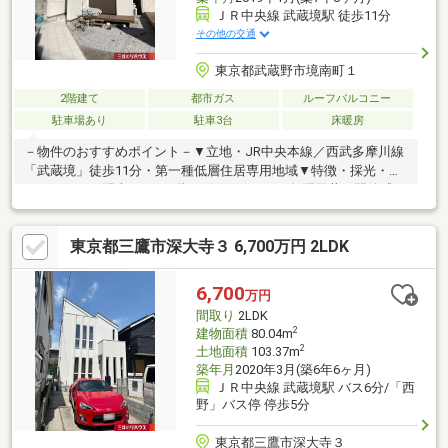
ＪＲ中央線 武蔵境駅 徒歩11分
その他の交通
東京都武蔵野市境南町１
2階建て
都市ガス
ルーフバルコニー
駐車場あり
駐車3台
床暖房
－物件のおすすめポイント－▼立地・JR中央本線／西武多摩川線
「武蔵境」徒歩11分・第一種低層住居専用地域▼特徴・採光・プ
ライバシーに配慮された2階リビング・LDKは勾配天井で開放感
有・全居室に収納スペース有・約9.5帖と約5.1帖の納戸は窓・収
納付で多目的に活用可能・駐車スペース3台分有(車種制限有)▼設
東京都三鷹市深大寺３ 6,700万円 2LDK
備・床暖房(LD)・食洗機・1616サイズの浴室▼周辺環境・市立境
南小学校 徒歩7分(約490m)※土地面積には越境部分約0.38平米含む
■ ご希望の住まい探しをお手伝いします ━━━━━・・・物件の
6,700
万円
詳細・ご相談はお気軽にお問い合わせください。
間取り
2LDK
2
建物面積
80.04m
2
土地面積
103.37m
築年月
2020年3月(築6年6ヶ月)
ＪＲ中央線 武蔵境駅 バス6分/「西
野」バス停 停歩5分
東京都三鷹市深大寺３