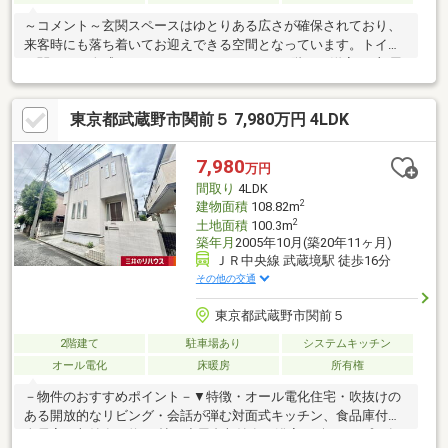
～コメント～玄関スペースはゆとりある広さが確保されており、
来客時にも落ち着いてお迎えできる空間となっています。トイレ
に関しても人感センサーがついております。2階には洋室が2部屋
あり（２階洋室約7.5帖は２部屋に分離することも可能です。（リ
フォーム費用は買主様による負担）、2階の洗面室には、1階の洗
東京都武蔵野市関前５ 7,980万円 4LDK
濯機付近へ直接洗濯物を落とせるランドリーシューターを設置し
ています。2階で着替えた際、そのまま洗濯物を1階へスムーズに
移動できるため、洗濯動線が短くなり、毎日の家事を快適にサポ
7,980
万円
ートする工夫が施されています。
間取り
4LDK
2
建物面積
108.82m
2
土地面積
100.3m
築年月
2005年10月(築20年11ヶ月)
ＪＲ中央線 武蔵境駅 徒歩16分
その他の交通
東京都武蔵野市関前５
2階建て
駐車場あり
システムキッチン
オール電化
床暖房
所有権
－物件のおすすめポイント－▼特徴・オール電化住宅・吹抜けの
ある開放的なリビング・会話が弾む対面式キッチン、食品庫付・
全居室に収納有・約4.0帖の小屋裏収納有・浴室は1坪タイプ・各