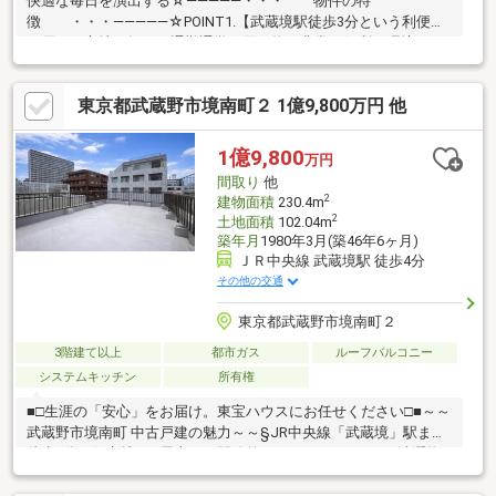
快適な毎日を演出する☆―――――・・・ 物件の特
徴 ・・・―――――☆POINT1.【武蔵境駅徒歩3分という利便性
に優れた立地。毎日の通勤通学や買い物も非常に便利な環境です
♪】POINT2.【建物面積149平米超の広々とした3階建。1階には約
38平米の事務所スペースを完備♪】POINT3.【安心の軽量鉄骨造。
東京都武蔵野市境南町２ 1億9,800万円 他
各居室に収納が設けられており、お部屋をすっきりと広々使えま
す！】POINT4.【旧法借地権のため、価格を抑えた購入が可能で
す♪】お問合せは【0120-981-940】
1億9,800
万円
間取り
他
2
建物面積
230.4m
2
土地面積
102.04m
築年月
1980年3月(築46年6ヶ月)
ＪＲ中央線 武蔵境駅 徒歩4分
その他の交通
東京都武蔵野市境南町２
3階建て以上
都市ガス
ルーフバルコニー
システムキッチン
所有権
■□生涯の「安心」をお届け。東宝ハウスにお任せください□■～～
武蔵野市境南町 中古戸建の魅力～～§JR中央線「武蔵境」駅まで
徒歩4分の好立地！§屋上には開放的なルーフバルコニー♪洗濯物
がよく乾きそうです。§1・2階部分には、店舗・オフィスが併設
されています。§居住スペースは3階＆4階。外からの視線を気に