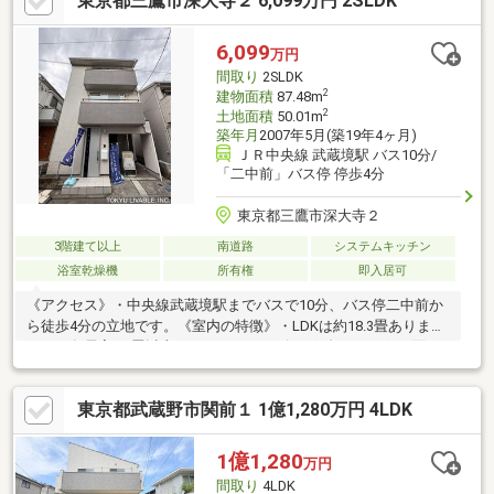
東京都三鷹市深大寺２ 6,099万円 2SLDK
（徒歩8分）□生鮮＆業務スーパー三鷹深大寺店まで約810m
（徒歩11分）□スギ薬局三鷹深大寺店まで約800m （徒歩10分）
□イトーヨーカドー武蔵境店まで約1050m （徒歩14分）
6,099
万円
間取り
2SLDK
2
建物面積
87.48m
2
土地面積
50.01m
築年月
2007年5月(築19年4ヶ月)
ＪＲ中央線 武蔵境駅 バス10分/
「二中前」バス停 停歩4分
東京都三鷹市深大寺２
3階建て以上
南道路
システムキッチン
浴室乾燥機
所有権
即入居可
《アクセス》・中央線武蔵境駅までバスで10分、バス停二中前か
ら徒歩4分の立地です。《室内の特徴》・LDKは約18.3畳ありま
す。・各居室5.0畳以上あります。・リビングダイニングは3面に
窓を配し、明るく開放感ある空間を演出します。・各居室に収納
があります。・キッチンには、食洗機、浄水器が備え付けとなっ
東京都武蔵野市関前１ 1億1,280万円 4LDK
ています。・トイレは温水洗浄機能付きです。・１階と３階にト
イレがあります。《駐車場》・1台分の駐車場があります。是非、
お気軽にお問い合わせください！
1億1,280
万円
間取り
4LDK