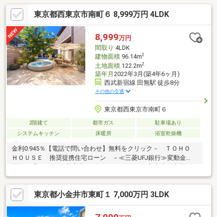
東京都西東京市南町６ 8,999万円 4LDK
8,999
万円
間取り
4LDK
2
建物面積
96.14m
2
土地面積
122.2m
築年月
2022年3月(築4年6ヶ月)
西武新宿線 田無駅 徒歩8分
その他の交通
東京都西東京市南町６
2階建て
都市ガス
駐車場あり
システムキッチン
床暖房
浴室乾燥機
金利0.945％【電話で問い合わせ】無料をクリック－ ＴＯＨＯ
ＨＯＵＳＥ 推奨提携住宅ローン －≪三菱UFJ銀行≫変動金
利 『0.945％』◆◆◆TOHO HOUSE CLUB◆◆◆お客様の
「不安」や「悩み」を解決して、将来の暮らしの「安心」を守る
お手伝いをさせていただきます。生涯FPによるライフプラン設計
東京都小金井市東町１ 7,000万円 3LDK
サービスが御座います。