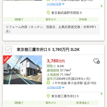
その他の交通
東京都武蔵野市関前５
2階建て
都市ガス
所有権
リフォーム内容（キッチン、洗面台、お風呂新規交換：令和3年1
月）
東京都三鷹市井口５ 3,780万円 3LDK
3,780
万円
間取り
3LDK
2
建物面積
57.74m
2
土地面積
71.19m
築年月
2004年3月(築22年6ヶ月)
ＪＲ中央線 東小金井駅 徒歩19分
その他の交通
東京都三鷹市井口５
2階建て
都市ガス
駐車場あり