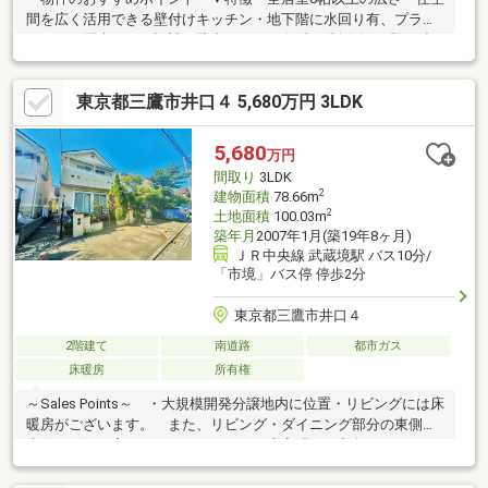
間を広く活用できる壁付けキッチン・地下階に水回り有、プライ
バシーに配慮された設計・駐車スペース有(車種制限有)・即引渡
し可能(残金精算後)▼令和7年9月室内リフォーム済【交換】キッ
チン、洗面台、トイレ、1階建具【張替】クロス、フローリング(1
東京都三鷹市井口４ 5,680万円 3LDK
階LDK・洋室約6帖)、2階CF 等▼周辺環境・グルメシティ武蔵境
店 徒歩7分(約510m)※敷地の一部は建ぺい率80％、容積率200％■
ご希望の住まい探しをお手伝いします ━━━━━・・・物件の詳
5,680
万円
細・ご相談はお気軽にお問い合わせください。
間取り
3LDK
2
建物面積
78.66m
2
土地面積
100.03m
築年月
2007年1月(築19年8ヶ月)
ＪＲ中央線 武蔵境駅 バス10分/
「市境」バス停 停歩2分
東京都三鷹市井口４
2階建て
南道路
都市ガス
床暖房
所有権
～Sales Points～ ・大規模開発分譲地内に位置・リビングには床
暖房がございます。 また、リビング・ダイニング部分の東側・
南側・西側に窓が ついているため、大変明るい印象です。・お
庭にはウッドデッキがついております。 ウッドデッキでは、バ
ーベキューや水遊び、読書など様々なご活用が可能です。～