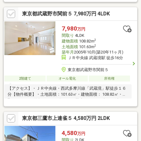
階にトイレを設置・駐車スペース1台分有(車種による)・即引渡し
可(残金精算後)▼設備・床暖房(LD)・IHクッキングヒーター▼周辺
東京都武蔵野市関前５ 7,980万円 4LDK
環境・いなげや武蔵野関前店 徒歩5分(約340m)・武蔵野市立第二
小学校 徒歩7分(約510m)※敷地一部は、建ぺい率40%、容積率
80%■ ご希望の住まい探しをお手伝いします ━━━━━・・・物
7,980
万円
件の詳細・ご相談はお気軽にお問い合わせください。
間取り
4LDK
2
建物面積
108.82m
2
土地面積
101.63m
築年月
2005年10月(築20年11ヶ月)
ＪＲ中央線 武蔵境駅 徒歩16分
東京都武蔵野市関前５
2階建て
オール電化
所有権
【アクセス】・ＪＲ中央線・西武多摩川線「武蔵境」駅徒歩１６
分【物件概要】・土地面積：101.63㎡・建物面積： 108.82㎡・間
取り：4LDK・築年月：2005年10月・駐車スペース1台あり(車種に
よる) ※幅：約2.9m 奥行：約5.2m・閑静な住宅街に存す・住友
不動産施工【J・URBANシリーズ】・住環境良好です
東京都三鷹市上連雀５ 4,580万円 2LDK
4,580
万円
間取り
2LDK