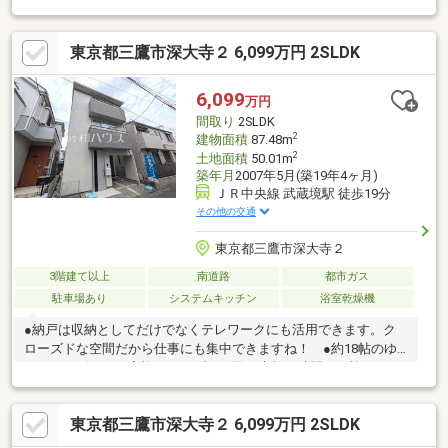
の浴室・駐車場1台分あり(車種による)▼周辺環境・東野児童公園
徒歩7分(約520m)※本物件は建築基準法に定める道路に接道してい
東京都三鷹市深大寺２ 6,099万円 2SLDK
ないため原則として建物の建築・増築・改築不可※建築審査会の
同意を得て建築基準法43条2項2号の許可を受けた場合には、建築
物の建築・増築・改築可能■ ご希望の住まい探しをお手伝いしま
6,099
万円
す ━━━━━・・・物件の詳細・ご相談はお気軽にお問い合わせ
間取り
2SLDK
ください。
2
建物面積
87.48m
2
土地面積
50.01m
築年月
2007年5月(築19年4ヶ月)
ＪＲ中央線 武蔵境駅 徒歩19分
その他の交通
東京都三鷹市深大寺２
3階建て以上
南道路
都市ガス
駐車場あり
システムキッチン
浴室乾燥機
●納戸は収納としてだけでなくテレワークにも活用できます。ク
ローズドな空間だから仕事にも集中できますね！ ●約18帖のゆ
ったりリビング。家族でテーブルを囲む素敵な時間をお愉しみ下
さい。 ●キッチンには家事時間を短縮する食洗機付き ●いつで
もおいしいお水が飲める浄水器一体型水栓も完備 ●雨の日の強
東京都三鷹市深大寺２ 6,099万円 2SLDK
い味方！浴室換気乾燥機付きユニットバスで洗濯物が乾かせま
す。 ●周辺環境はもちろん、日当たりや設備仕様など、実際に