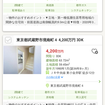
2階建て
南道路
都市ガス
駐車場あり
駐車2台
システムキッチン
－物件のおすすめポイント－▼立地・第一種低層住居専用地域の
閑静な住宅街・前面道路は南側幅員約9.3m公道▼特徴・2020年3
月築の注文住宅・全居室2面採光設計・WIC等の収納スペースあ
り・各階にトイレを設置・2台駐車可能(車種による)・3LDKに間
取変更可能(別途費用要)▼設備・床暖房・浴室1620サイズ・浴室
東京都武蔵野市境南町４ 4,200万円 3DK
乾燥機・食器洗乾燥機▼周辺環境・生鮮&業務スーパー三鷹深大
寺店 徒歩6分(約430m)・大沢むつみ児童遊園 徒歩1分(約80m)■ ご
希望の住まい探しをお手伝いします ━━━━━・・・物件の詳
4,200
万円
細・ご相談はお気軽にお問い合わせください。
間取り
3DK
2
建物面積
63.72m
2
土地面積
59.45m
築年月
1990年1月(築36年8ヶ月)
ＪＲ中央線 東小金井駅 徒歩12分
その他の交通
東京都武蔵野市境南町４
2階建て
都市ガス
駐車場あり
システムキッチン
所有権
即入居可
－物件のおすすめポイント－▼特徴・全居室6帖以上の広さ・住空