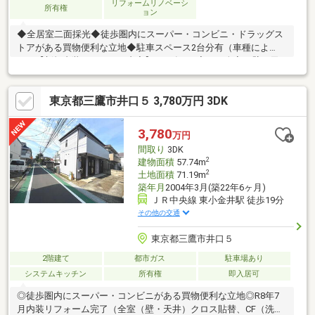
リフォームリノベーシ
所有権
ョン
◆全居室二面採光◆徒歩圏内にスーパー・コンビニ・ドラッグス
トアがある買物便利な立地◆駐車スペース2台分有（車種によ
る）【新規内装リフォーム内容】2026年7月完了・全室（壁・天
井）クロス貼替・CF（洗面室・トイレ）張替・全網戸交換・火災
報知器新設・モニター付インターホン交換・キッチンガスコンロ
東京都三鷹市井口５ 3,780万円 3DK
交換・キッチン水栓交換・トイレ（便座・換気扇）交換・全室コ
ンセントスイッチ交換・防蟻工事【リフォーム履歴】2020年4月
外壁・屋根塗装実施、ヒートポンプ給湯器新規設置
3,780
万円
間取り
3DK
2
建物面積
57.74m
2
土地面積
71.19m
築年月
2004年3月(築22年6ヶ月)
ＪＲ中央線 東小金井駅 徒歩19分
その他の交通
東京都三鷹市井口５
2階建て
都市ガス
駐車場あり
システムキッチン
所有権
即入居可
◎徒歩圏内にスーパー・コンビニがある買物便利な立地◎R8年7
月内装リフォーム完了（全室（壁・天井）クロス貼替、CF（洗面