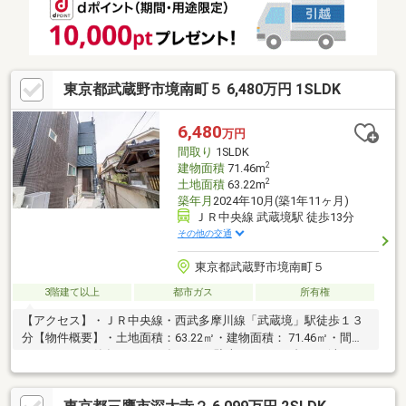
電気、ガス工事・外壁サイディング 等
東京都武蔵野市境南町５ 6,480万円 1SLDK
6,480
万円
間取り
1SLDK
2
建物面積
71.46m
2
土地面積
63.22m
築年月
2024年10月(築1年11ヶ月)
ＪＲ中央線 武蔵境駅 徒歩13分
その他の交通
東京都武蔵野市境南町５
3階建て以上
都市ガス
所有権
【アクセス】・ＪＲ中央線・西武多摩川線「武蔵境」駅徒歩１３
分【物件概要】・土地面積：63.22㎡・建物面積： 71.46㎡・間取
り：1SLDK・築年月：2024年10月・駐車スペース1台あり(車種に
よる)・閑静な住宅街に存す・住環境良好です～※ライフインフォ
メーション※～□セブンイレブン武蔵野境5丁目店まで約600m