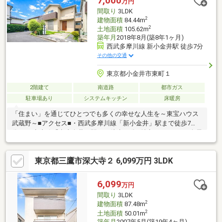
7,000
万円
間取り
3LDK
2
建物面積
84.44m
2
土地面積
105.62m
築年月
2018年8月(築8年1ヶ月)
西武多摩川線 新小金井駅 徒歩7分
その他の交通
東京都小金井市東町１
2階建て
南道路
都市ガス
駐車場あり
システムキッチン
床暖房
「住まい」を通じてひとつでも多くの幸せな人生を～東宝ハウス
武蔵野～■アクセス■・西武多摩川線「新小金井」駅まで徒歩7
分・JR中央線「東小金井」駅まで徒歩18分■魅力ポイント■・全居
室2面採光。LD、主寝室は南側に窓があります。・WICや床下収納
など、多彩な収納スペースが備わっています。■設備■・対面式の
東京都三鷹市深大寺２ 6,099万円 3LDK
キッチンには、浄水器・食器洗浄乾燥機が搭載されています。・
浴室は1坪以上のゆとりある広さ。浴室乾燥機付きです。■周辺環
境■・いなげや小金井東町店まで徒歩5分・小金井市立東小学校ま
6,099
万円
で徒歩9分■リフォーム情報■・2026年1月に壁の貼替済みです。
間取り
3LDK
2
建物面積
87.48m
2
土地面積
50.01m
築年月
2007年5月(築19年4ヶ月)