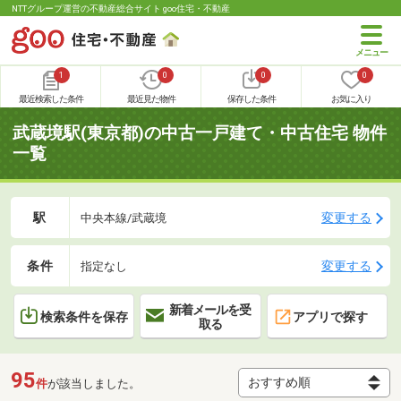
NTTグループ運営の不動産総合サイト goo住宅・不動産
1
0
0
0
最近検索した条件
最近見た物件
保存した条件
お気に入り
武蔵境駅(東京都)の中古一戸建て・中古住宅 物件
一覧
駅
変更する
中央本線/武蔵境
条件
変更する
指定なし
新着メールを受
検索条件を保存
アプリで探す
取る
95
件
が該当しました。