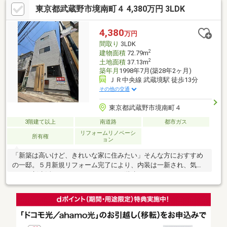
東京都武蔵野市境南町４ 4,380万円 3LDK
Access～ ２路線利用可能・ＪＲ中央線・西武多摩川線「武蔵
境」駅 バス10分バス停「市境」徒歩2分・ＪＲ中央線・西武多
摩川線「武蔵境」駅 徒歩22分・西武多摩川線「新小金井」駅
4,380
万円
徒歩14分
間取り
3LDK
2
建物面積
72.79m
2
土地面積
37.13m
築年月
1998年7月(築28年2ヶ月)
ＪＲ中央線 武蔵境駅 徒歩13分
その他の交通
東京都武蔵野市境南町４
3階建て以上
南道路
都市ガス
リフォームリノベーシ
所有権
ョン
「新築は高いけど、きれいな家に住みたい」そんな方におすすめ
の一邸。５月新規リフォーム完了により、内装は一新され、気持
ちよく新生活をスタートできます。３階建てのゆとりある３ＬＤ
Ｋで、ご家族のライフスタイルに合わせた使い方が可能。武蔵境
駅徒歩圏で、日々の買い物や通勤もスムーズ。近くには２４時間
営業のスーパーもあり、長く安心してお住まいいただける住環境
です。【リフォーム内容】・クロス張り替え・フロアタイル張り
替え・玄関、水回り新規交換・建具、新規交換・和室～洋室へ・