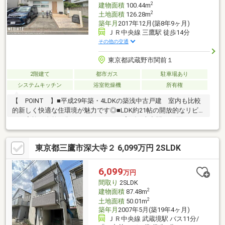
2
建物面積
100.44m
2
土地面積
126.28m
築年月
2017年12月(築8年9ヶ月)
ＪＲ中央線 三鷹駅 徒歩14分
その他の交通
東京都武蔵野市関前１
2階建て
都市ガス
駐車場あり
システムキッチン
浴室乾燥機
所有権
【 POINT 】■平成29年築・4LDKの築浅中古戸建 室内も比較
的新しく快適な住環境が魅力です◎■LDK約21帖の開放的なリビン
グ 家族が自然と集まり、ゆったりと寛げる大空間！■3面バルコ
ニーの開放的な設計 採光・通風に優れ、洗濯物やガーデニング
など多彩に活用できます♪【 AREA 】■JR中央線「三鷹」駅徒
東京都三鷹市深大寺２ 6,099万円 2SLDK
歩14分 新宿・東京方面へダイレクトアクセスが可能で、通勤・
通学にも便利♪■人気の武蔵野市アドレス 住みやすさに定評があ
り幅広い世代から支持されるエリア◎■スーパー・医療施設・教
6,099
万円
育施設が身近 毎日の暮らしを支える生活利便施設が充実してい
間取り
2SLDK
ます！
2
建物面積
87.48m
2
土地面積
50.01m
築年月
2007年5月(築19年4ヶ月)
ＪＲ中央線 武蔵境駅 バス11分/