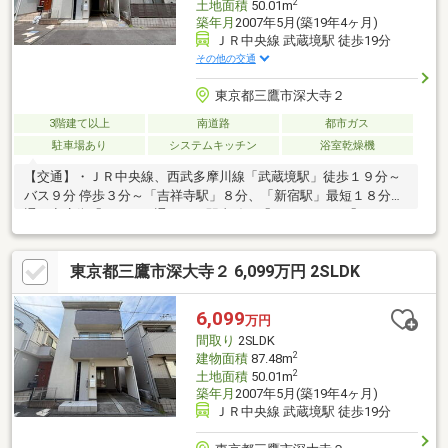
2
土地面積
50.01m
築年月
2007年5月(築19年4ヶ月)
ＪＲ中央線 武蔵境駅 徒歩19分
その他の交通
東京都三鷹市深大寺２
3階建て以上
南道路
都市ガス
駐車場あり
システムキッチン
浴室乾燥機
【交通】・ＪＲ中央線、西武多摩川線「武蔵境駅」徒歩１９分～
バス９分 停歩３分～「吉祥寺駅」８分、「新宿駅」最短１８分直
通～商店街「すきっぷ通り」や駅直結の「nonowa」や「Emio」
など商業施設が点在【リフォーム内容】・キッチン、浴室、洗面
室、トイレ・その他(給湯器、照明器具、スイッチコンセント、建
東京都三鷹市深大寺２ 6,099万円 2SLDK
具)・床:フローリング貼(LDK、洋室全室、廊下)・フローリング
貼、フロアタイル貼・壁・天井：クロス貼・ハウスクリーニング
など【設備仕様】・ビルトインガレージ・食器洗浄乾燥機・浄水
6,099
万円
器・１坪サイズユニットバス・オートバス・浴室換気乾燥機・シ
間取り
2SLDK
ャワートイレなど
2
建物面積
87.48m
2
土地面積
50.01m
築年月
2007年5月(築19年4ヶ月)
ＪＲ中央線 武蔵境駅 徒歩19分