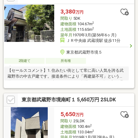
3,380
万円
間取り
5DK
2
建物面積
104.67m
2
土地面積
115.65m
築年月
1970年3月(築56年6ヶ月)
ＪＲ中央線 武蔵境駅 徒歩11分
東京都武蔵野市境５
2階建て
所有権
【セールスコメント】1. 住みたい街として常に高い人気を誇る武
蔵野市の中古戸建です。接道条件により「再建築不可」という制
限はありますが 、115m2超のゆとりある敷地をリーズナブルに取
得できる点が最大のメリットです。2. 充実の周辺環境と利便性
「武蔵境」駅周辺にはイトーヨーカドーやEmio、クイーンズ伊勢
東京都武蔵野市境南町１ 5,650万円 2SLDK
丹などの商業施設が集結しており、買い物に非常に便利です 。物
件から徒歩7分圏内にはスーパー「いなげや」やコンビニもあり、
日々の生活動線も優れています。
5,650
万円
間取り
2SLDK
2
建物面積
100.4m
2
土地面積
133.04m
築年月
2019年1月(築7年8ヶ月)