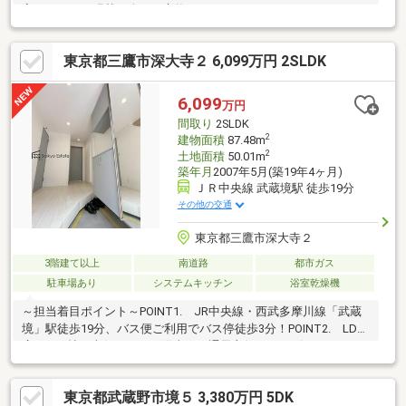
室・トイレ）張替、全網戸交換、キッチンガスコンロ・キッチン
水栓・トイレ（便座・換気扇）交換、全室コンセント・スイッチ
交換、火災報知器新設、防蟻工事）◎リフォーム履歴有(令和2年4
東京都三鷹市深大寺２ 6,099万円 2SLDK
月：外壁・屋根塗装、ヒートポンプ給湯器新規設置) ※本物件建
物面積は建築基準法による建ぺい率・容積率の制限値を超過し建
築されており、将来再建築の際は同規模の建築はできません※駐
6,099
万円
車台数は車種によります
間取り
2SLDK
2
建物面積
87.48m
2
土地面積
50.01m
築年月
2007年5月(築19年4ヶ月)
ＪＲ中央線 武蔵境駅 徒歩19分
その他の交通
東京都三鷹市深大寺２
3階建て以上
南道路
都市ガス
駐車場あり
システムキッチン
浴室乾燥機
～担当着目ポイント～POINT1. JR中央線・西武多摩川線「武蔵
境」駅徒歩19分、バス便ご利用でバス停徒歩3分！POINT2. LDK
広々18.3帖！南住戸につき陽当り、通風良好です！ビルトインガ
レージ付き3LDKタイプ♪POINT3. 小・中学校が徒歩5分圏内！お
子様の通学も安心の立地です！
東京都武蔵野市境５ 3,380万円 5DK