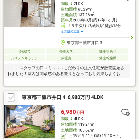
間取り
2LDK
2
建物面積
85.29m
2
土地面積
137.26m
築年月
2009年8月(築17年1ヶ月)
ＪＲ中央線 武蔵境駅 徒歩15分
その他の交通
東京都三鷹市井口３
2階建て
都市ガス
駐車場あり
システムキッチン
床暖房
浴室乾燥機
～～～スタッフの口コミ～～～こだわりの注文住宅が販売開始さ
れました！室内は開放感のある造りとなっており気持ちよくお住
まいになって頂けます。他とは違った物件を探している方にピッ
タリの物件です！～～～ここに注目！～～～・中央線「武蔵境」
駅徒歩15分・こだわりの邸宅・LDK20帖以上の広々とした空間・
東京都三鷹市井口４ 6,980万円 4LDK
フルフラットバルコニー・エネファーム・開放感◎・他とは違う
お家を探している方におススメ！・充実した設備・リビング上部
は吹き抜けに
6,980
万円
間取り
4LDK
2
建物面積
119.24m
2
土地面積
185.62m
築年月
1994年11月(築31年10ヶ月)