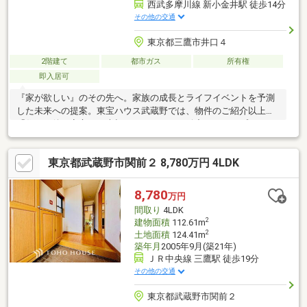
西武多摩川線 新小金井駅 徒歩14分
その他の交通
東京都三鷹市井口４
2階建て
都市ガス
所有権
即入居可
『家が欲しい』のその先へ。家族の成長とライフイベントを予測
した未来への提案。東宝ハウス武蔵野では、物件のご紹介以上に
「住んだ後の安心」を大切にしています。緻密なライフプランニ
ングで、お子様の教育費や老後資金まで見据えた最適な予算をご
提案。最新の住宅ローン動向に基づき「がん100％保障」や「50
東京都武蔵野市関前２ 8,780万円 4LDK
年ローン」など、最適な銀行選びを徹底サポート。未来の自分に
感謝される住まい探しをご一緒に。先ずはお客様の「夢」や「理
想」をお聞かせ下さい。ご条件など何も決まっていなくても大丈
8,780
万円
夫です。「行って良かった！会って良かった！」と、思って頂け
間取り
4LDK
ますようスタッフ一同、夢に！人に！住まいに本気です！！
2
建物面積
112.61m
2
土地面積
124.41m
築年月
2005年9月(築21年)
ＪＲ中央線 三鷹駅 徒歩19分
その他の交通
東京都武蔵野市関前２