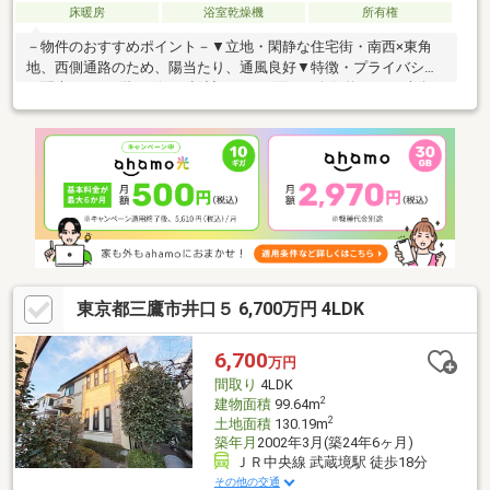
床暖房
浴室乾燥機
所有権
－物件のおすすめポイント－▼立地・閑静な住宅街・南西×東角
地、西側通路のため、陽当たり、通風良好▼特徴・プライバシー
に配慮された2階リビング設計・LDKに面する奥行約1.5mの南向き
バルコニー有・空間を有効活用できる壁付キッチン、パントリー
付▼設備・ガス式床暖房(リビング)・食洗機・浴室乾燥機・照明
器具・エアコン付▼周辺環境・業務スーパー三鷹深大寺店 徒歩4
分(約300m)・にしみたか学園三鷹市立井口小学校 徒歩9分(約
650m)・深大寺北児童遊園 徒歩1分(約10m)■ 物件の詳細・ご相談
はお気軽にお問い合わせください━━━━━・・・
東京都三鷹市井口５ 6,700万円 4LDK
6,700
万円
間取り
4LDK
2
建物面積
99.64m
2
土地面積
130.19m
築年月
2002年3月(築24年6ヶ月)
ＪＲ中央線 武蔵境駅 徒歩18分
その他の交通