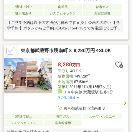
3階建て以上
南道路
都市ガス
駐車場あり
システムキッチン
浴室乾燥機
【ご見学予約は以下の方法がお勧めです☆彡】◇画面の赤い 【見
学予約 】ボタンからご予約♪◇042-316-4115までお電話にてご予
約♪⇒当日のご予約も承っておりますのでお気軽に希望日時をご相
談ください。-Point-■JR中央線・西武多摩川線始発「武蔵境」駅
徒歩20分♪■南道路につき陽当たり良好！■2階リビングは3面採光
東京都武蔵野市境南町３ 8,280万円 4SLDK
で解放感のある18帖の大空間♪■バルコニーが2カ所ありお洗濯に
も困りません♪■雨の日にも安心のビルドインガレージ♪■小中校は
徒歩5分圏内にありお子様の通学にも安心の立地☆内装リフォー
8,280
万円
ム完了☆・キッチン・浴室・洗面室・トイレ・床・天井・クロ
間取り
4SLDK
ス・その他
2
建物面積
149.52m
2
土地面積
87.53m
築年月
2011年2月(築15年7ヶ月)
ＪＲ中央線 武蔵境駅 徒歩3分
その他の交通
東京都武蔵野市境南町３
3階建て以上
都市ガス
ルーフバルコニー
システムキッチン
浴室乾燥機