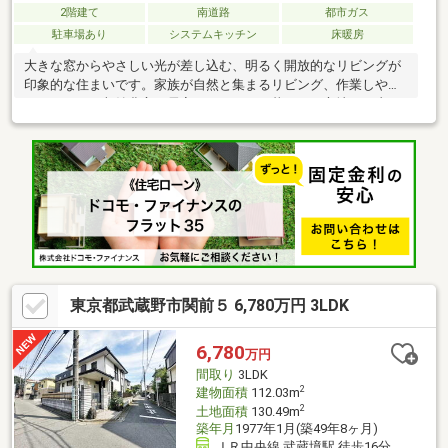
2階建て
南道路
都市ガス
駐車場あり
システムキッチン
床暖房
大きな窓からやさしい光が差し込む、明るく開放的なリビングが
印象的な住まいです。家族が自然と集まるリビング、作業しやす
いキッチン、収納豊富な居室など、日々の暮らしを心地よく支え
る空間設計。武蔵野市らしい落ち着いた住環境の中で、ゆったり
とした戸建ライフをお楽しみいただけます。■ご案内・物件パン
フレットのご請求はお気軽にどうぞ※お電話の場合：TEL:0120-00-
5747(通話無料) ※メールの場合：【資料請求】又は【見学予約】
ボタンをクリックでお問い合わせください。■～東宝ハウス【フ
リーダイヤル:0120-00-5747】～
東京都武蔵野市関前５ 6,780万円 3LDK
6,780
万円
間取り
3LDK
2
建物面積
112.03m
2
土地面積
130.49m
築年月
1977年1月(築49年8ヶ月)
ＪＲ中央線 武蔵境駅 徒歩16分