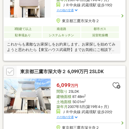
ＪＲ中央線 武蔵境駅 徒歩19分
その他の交通
東京都三鷹市深大寺２
3階建て以上
南道路
都市ガス
駐車場あり
システムキッチン
浴室乾燥機
これからも素敵なお家探しをお約束します。お家探しを始めてみ
ようと思われたら【東宝ハウス武蔵野】までお気軽にご相談下さ
いませ。ご条件など何も決まっていなくても大丈夫です。まずは
お客様の【夢】や【理想】をお聞かせ下さい。「行って良かっ
た！会って良かった！そして楽しかった！」と思って頂けるよう
東京都三鷹市深大寺２ 6,099万円 2SLDK
スタッフ一同【夢に！人に！住まいに本気です！！】【資料請
求】又は【見学予約】ボタンをクリック又は東宝ハウス武蔵野
【フリーダイヤル:0120-600-390】までお気軽にご連絡下さいま
6,099
万円
せ。
間取り
2SLDK
2
建物面積
87.48m
2
土地面積
50.01m
築年月
2007年5月(築19年4ヶ月)
ＪＲ中央線 武蔵境駅 徒歩20分
その他の交通
東京都三鷹市深大寺２