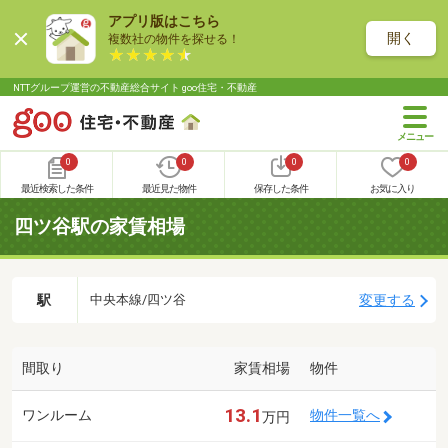
アプリ版はこちら
開く
複数社の物件を探せる！
NTTグループ運営の不動産総合サイト goo住宅・不動産
0
0
0
0
最近検索した条件
最近見た物件
保存した条件
お気に入り
四ツ谷駅の家賃相場
駅
変更する
中央本線/四ツ谷
間取り
家賃相場
物件
13.1
ワンルーム
物件一覧へ
万円