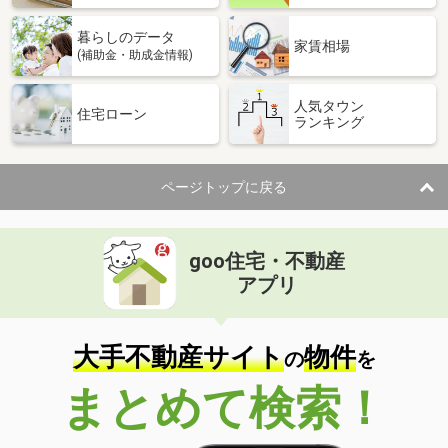
暮らしのデータ
家賃相場
(補助金・助成金情報)
人気タウン
住宅ローン
ランキング
ページトップに戻る
goo住宅・不動産
アプリ
大手不動産サイト
物件
の
を
まとめて検索！