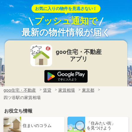
お気に入りの物件を見逃さない！
プッシュ通知で
最新の物件情報が届く
goo住宅・不動産
アプリ
goo住宅・不動産
賃貸
家賃相場
東京都
四ツ谷駅の家賃相場
お役立ち情報
「住みたい街」
住まいのコラム
を見つけよう