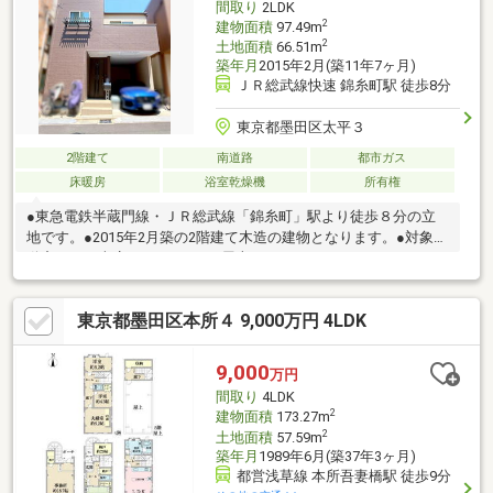
間取り
2LDK
2
建物面積
97.49m
2
土地面積
66.51m
築年月
2015年2月(築11年7ヶ月)
ＪＲ総武線快速 錦糸町駅 徒歩8分
東京都墨田区太平３
2階建て
南道路
都市ガス
床暖房
浴室乾燥機
所有権
●東急電鉄半蔵門線・ＪＲ総武線「錦糸町」駅より徒歩８分の立
地です。●2015年2月築の2階建て木造の建物となります。●対象不
動産には、車庫があります。●屋上にはルーフバルコニーがあ
り、東京スカイツリーを見ることができます。●リビングには、
床暖房が設置されています。●リビングには、天窓があるため、
東京都墨田区本所４ 9,000万円 4LDK
日照良好で、天気の良い日中は部屋が明るいです。●トイレは1階
と2階の2箇所にあります。※家具・調度品は売買価格に含まれま
せん。
9,000
万円
間取り
4LDK
2
建物面積
173.27m
2
土地面積
57.59m
築年月
1989年6月(築37年3ヶ月)
都営浅草線 本所吾妻橋駅 徒歩9分