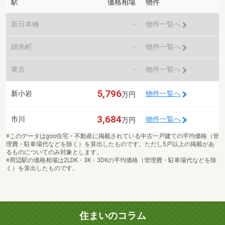
駅
価格相場
物件
新日本橋
-
物件一覧へ
錦糸町
-
物件一覧へ
東京
-
物件一覧へ
5,796
新小岩
物件一覧へ
万円
3,684
市川
物件一覧へ
万円
※このデータはgoo住宅・不動産に掲載されている中古一戸建ての平均価格（管
理費・駐車場代などを除く）を算出したものです。ただし5戸以上の掲載があ
るものについてのみ対象とします。
※周辺駅の価格相場は2LDK・3K・3DKの平均価格（管理費・駐車場代などを除
く）を算出したものです。
住まいのコラム