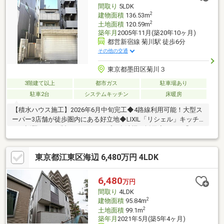
間取り
5LDK
2
建物面積
136.53m
2
土地面積
120.59m
築年月
2005年11月(築20年10ヶ月)
都営新宿線 菊川駅 徒歩6分
その他の交通
東京都墨田区菊川３
3階建て以上
都市ガス
駐車場あり
駐車2台
システムキッチン
床暖房
【積水ハウス施工】2026年6月中旬完工◆4路線利用可能！大型ス
ーパー3店舗が徒歩圏内にある好立地◆LIXIL「リシェル」キッチ
ンに話題のMiele製フロントオープン食洗機を採用◆TOTO「シン
ラ」（楽湯付・1620）や24V型浴室TVなど上質設備が充実◆グレ
ージュ基調の空間にハイドアを採用し、圧倒的な開放感◆アルミ
東京都江東区海辺 6,480万円 4LDK
フレーム×グレーガラスの収納がショールームのような洗練された
空間を演出全営業が宅建士の安心対応！弊社が売主物件のため、
物件を熟知した担当者が直接ご説明・ご案内いたします。【ピタ
6,480
万円
ットハウス清澄白河売買センター】TEL：03-5639-2611
間取り
4LDK
2
建物面積
95.84m
2
土地面積
99.1m
築年月
2021年5月(築5年4ヶ月)