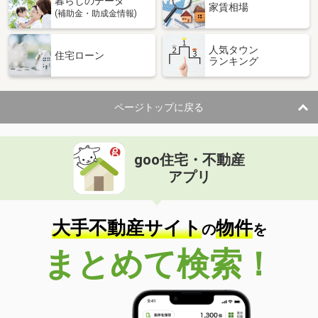
暮らしのデータ
家賃相場
(補助金・助成金情報)
人気タウン
住宅ローン
ランキング
ページトップに戻る
goo住宅・不動産
アプリ
大手不動産サイト
物件
の
を
まとめて検索！