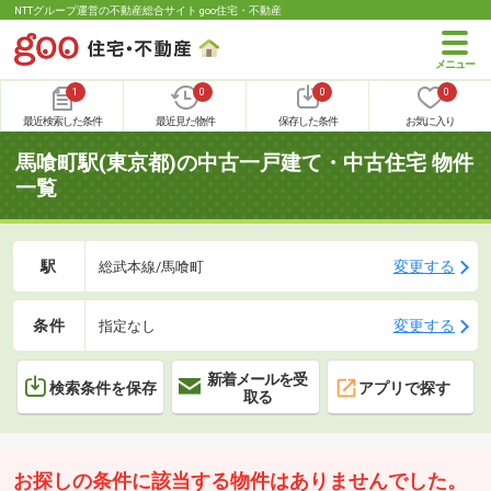
NTTグループ運営の不動産総合サイト goo住宅・不動産
1
0
0
0
最近検索した条件
最近見た物件
保存した条件
お気に入り
馬喰町駅(東京都)の中古一戸建て・中古住宅 物件
一覧
駅
変更する
総武本線/馬喰町
条件
変更する
指定なし
新着メールを受
検索条件を保存
アプリで探す
取る
お探しの条件に該当する物件はありませんでした。