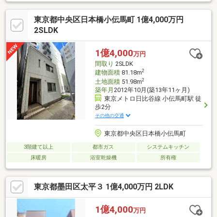
陽当たり良好！---こちらの物件でアドキャストが出来る事---◆提
携銀行のご利用が可能（金利0.92％)◆物件調査報告書の作成が可
東京都中央区日本橋小伝馬町 1億4,000万円
能です◆ライフプランシミュレーション(※LP)の実施が可能です
(※LPとは、住宅購入後の資金シミュレーションで
2SLDK
す)◆◆◆◆◆◆◆◆◆◆◆◆◆◆◆◆◆◆◆◆◆◆◆◆◆
1億4,000
万円
間取り
2SLDK
2
建物面積
81.18m
2
土地面積
51.98m
築年月
2012年10月(築13年11ヶ月)
東京メトロ日比谷線 小伝馬町駅 徒
歩2分
その他の交通
東京都中央区日本橋小伝馬町
3階建て以上
都市ガス
システムキッチン
床暖房
浴室乾燥機
所有権
東京都墨田区太平３ 1億4,000万円 2LDK
1億4,000
万円