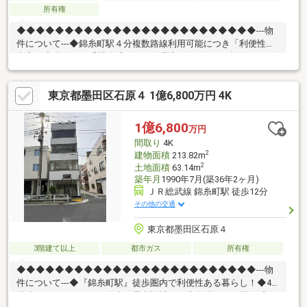
所有権
◆◆◆◆◆◆◆◆◆◆◆◆◆◆◆◆◆◆◆◆◆◆◆◆◆---物
件について---◆錦糸町駅４分複数路線利用可能につき「利便性が
充実」◆道路10m「開放感がある住環境」---こちらの物件でアド
キャストが出来る事---◆提携銀行のご利用が可能（金利0.92％
～）◆物件調査報告書の作成が可能です◆ライフプランシミュレ
東京都墨田区石原４ 1億6,800万円 4K
ーション(※LP)の実施が可能です (※LPとは、住宅購入後の資金シ
ミュレーションで
す)◆◆◆◆◆◆◆◆◆◆◆◆◆◆◆◆◆◆◆◆◆◆◆◆◆
1億6,800
万円
間取り
4K
2
建物面積
213.82m
2
土地面積
63.14m
築年月
1990年7月(築36年2ヶ月)
ＪＲ総武線 錦糸町駅 徒歩12分
その他の交通
東京都墨田区石原４
3階建て以上
都市ガス
所有権
◆◆◆◆◆◆◆◆◆◆◆◆◆◆◆◆◆◆◆◆◆◆◆◆◆---物
件について---◆『錦糸町駅』徒歩圏内で利便性ある暮らし！◆4
階建て・スケルトンで自由な屋内設計を！◆角地につき開放感・