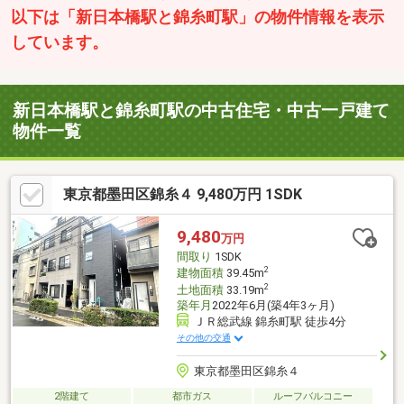
以下は「新日本橋駅と錦糸町駅」の物件情報を表示
しています。
新日本橋駅と錦糸町駅の中古住宅・中古一戸建て
物件一覧
東京都墨田区錦糸４ 9,480万円 1SDK
9,480
万円
間取り
1SDK
2
建物面積
39.45m
2
土地面積
33.19m
築年月
2022年6月(築4年3ヶ月)
ＪＲ総武線 錦糸町駅 徒歩4分
その他の交通
東京都墨田区錦糸４
2階建て
都市ガス
ルーフバルコニー