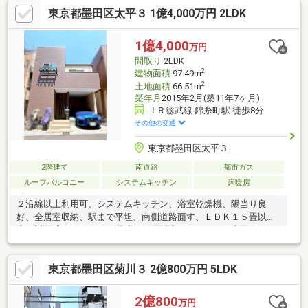
東京都墨田区太平３ 1億4,000万円 2LDK
1億4,000
万円
間取り
2LDK
2
建物面積
97.49m
2
土地面積
66.51m
築年月
2015年2月(築11年7ヶ月)
ＪＲ総武線 錦糸町駅 徒歩8分
その他の交通
東京都墨田区太平３
2階建て
南道路
都市ガス
ルーフバルコニー
システムキッチン
床暖房
２沿線以上利用可、システムキッチン、浴室乾燥機、陽当り良
好、全居室収納、駅まで平坦、南側道路面す、ＬＤＫ１５畳以
上、対面式キッチン、２階建、２面以上バルコニー、南面バルコ
ニー、床下収納、浴室に窓、ＴＶモニタ付インターホン、全居室
フローリング、都市ガス、ルーフバルコニー、床暖房、食器洗乾
東京都墨田区菊川３ 2億800万円 5LDK
燥機
2億800
万円