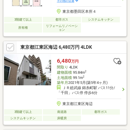
その他の交通
東京都墨田区本所４
3階建て以上
都市ガス
システムキッチン
リフォームリノベーシ
所有権
ョン
東京都江東区海辺 6,480万円 4LDK
6,480
万円
間取り
4LDK
2
建物面積
95.84m
2
土地面積
99.1m
築年月
2021年5月(築5年4ヶ月)
ＪＲ総武線 錦糸町駅 バス11分/
「千田」バス停 停歩6分
東京都江東区海辺
3階建て以上
南道路
都市ガス
システムキッチン
床暖房