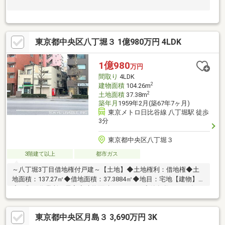
東京都中央区八丁堀３ 1億980万円 4LDK
1億980
万円
間取り
4LDK
2
建物面積
104.26m
2
土地面積
37.38m
築年月
1959年2月(築67年7ヶ月)
東京メトロ日比谷線 八丁堀駅 徒歩
3分
東京都中央区八丁堀３
3階建て以上
都市ガス
～八丁堀3丁目借地権付戸建～【土地】◆土地権利：借地権◆土
地面積：137.27㎡◆借地面積：37.3884㎡◆地目：宅地【建物】
◆種類：作業所・居宅◆建物面積：104.26㎡◆築年数：1959年2
月◆構造：木造陸屋根亜鉛メッキ鋼板葺4階建【借地部分につい
て】◆地代：55 000円(近隣相場等に伴い、定期的な地代改定がご
東京都中央区月島３ 3,690万円 3K
ざいます)◆期間：20年◆更新料：4 500 000円◆期間：2021年8