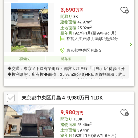
月1日～2041年7月31日(20年間）【アクセス】◆東京メトロ日比
谷線・京葉線「八丁堀」駅徒歩3分◆都営浅草線「宝町」駅徒歩4
3,690
万円
分※敷地内に自動販売機が設置されています
間取り
3K
2
建物面積
42.97m
2
土地面積
25.92m
築年月
1927年1月(築99年8ヶ月)
都営大江戸線 月島駅 徒歩4分
東京都中央区月島３
2階建て
所有権
◆交通：東京メトロ有楽町線・都営大江戸線「月島」駅 徒歩４分
◆権利形態：所有権◆面積：25.92m2(公簿)◆私道負担面積：約
7.28m2（土地面積とは別途）◆地目：宅地◆接道状況：南西側私
道 約2.７ｍ 間口 約3.6ｍ◆都市計画：市街化区域◆用途地域：
商業地域◆建ぺい：80％◆容積率：162％（前面道路の幅員制限
東京都中央区月島４ 9,980万円 1LDK
による）◆建物の築年月不詳◆現況：空室◆建築条件：連棟式住
宅（1棟３戸建）単独での再建築不可 ※再建築する際には切り離
し承諾が必要です。
9,980
万円
間取り
1LDK
2
建物面積
53.46m
2
土地面積
39.4m
築年月
1929年1月(築97年8ヶ月)