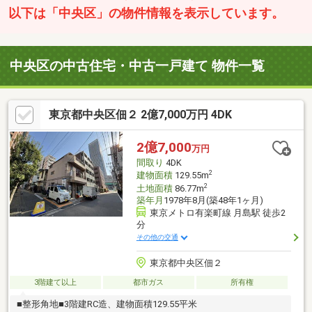
以下は「中央区」の物件情報を表示しています。
中央区の中古住宅・中古一戸建て 物件一覧
東京都中央区佃２ 2億7,000万円 4DK
2億7,000
万円
間取り
4DK
2
建物面積
129.55m
2
土地面積
86.77m
築年月
1978年8月(築48年1ヶ月)
東京メトロ有楽町線 月島駅 徒歩2
分
その他の交通
東京都中央区佃２
3階建て以上
都市ガス
所有権
■整形角地■3階建RC造、建物面積129.55平米