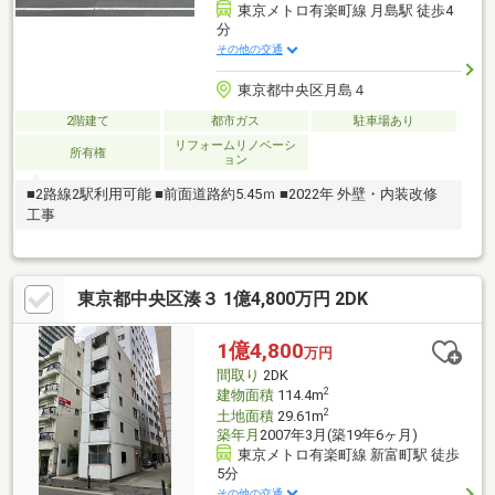
東京メトロ有楽町線 月島駅 徒歩4
分
その他の交通
東京都中央区月島４
2階建て
都市ガス
駐車場あり
リフォームリノベーシ
所有権
ョン
■2路線2駅利用可能 ■前面道路約5.45ｍ ■2022年 外壁・内装改修
工事
東京都中央区湊３ 1億4,800万円 2DK
1億4,800
万円
間取り
2DK
2
建物面積
114.4m
2
土地面積
29.61m
築年月
2007年3月(築19年6ヶ月)
東京メトロ有楽町線 新富町駅 徒歩
5分
その他の交通