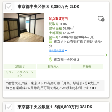
東京都中央区佃３ 8,380万円 2LDK
8,380
万円
間取り
2LDK
2
建物面積
59.09m
2
土地面積
45.32m
築年月
1988年3月(築38年6ヶ月)
東京メトロ有楽町線 月島駅 徒歩4
分
その他の交通
東京都中央区佃３
2階建て
都市ガス
所有権
リフォームリノベーシ
ョン
□都営大江戸線・東京メトロ有楽町線「月島」駅徒歩2分■大江戸
線と有楽町線の2路線利用可能で都心への移動も快適です！■11.5
帖のLDKと全居室に収納を備えた機能的な2LDK！■2024年2月に外
壁塗装を含むリフォームを施した綺麗な状態！■隅田川沿いの豊
かな自然を感じられる閑静で落ち着いた住環境！■各部屋収納付
東京都中央区銀座１ 5億6,800万円 3SLDK
きで季節ものの荷物もすっきりと片付きます！■現在賃貸稼働
中！投資、自己居住に選択肢様々！皆様が住まいに求める「もっ