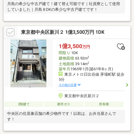
月島の希少な中古戸建て！建て替え可能です｜社員寮として使用
していました｜月島８DKの希少な中古戸建てです！
東京都中央区新川２ 1億3,500万円 1DK
1億3,500
万円
間取り
1DK
2
建物面積
63.92m
2
土地面積
39.14m
築年月
1965年1月(築61年8ヶ月)
東京メトロ日比谷線 茅場町駅 徒歩
5分
その他の交通
東京都中央区新川２
2階建て
都市ガス
所有権
中央区の住居兼店舗の希少物件です！以前は、お弁当屋さんで
す！