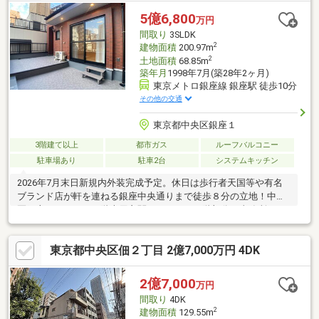
と」を未来へつなぐ道しるべであります様、”不動産のエキスパー
5億6,800
万円
ト”としてお客様の住まいさがしをサポートします。
間取り
3SLDK
2
建物面積
200.97m
2
土地面積
68.85m
築年月
1998年7月(築28年2ヶ月)
東京メトロ銀座線 銀座駅 徒歩10分
その他の交通
東京都中央区銀座１
3階建て以上
都市ガス
ルーフバルコニー
駐車場あり
駐車2台
システムキッチン
2026年7月末日新規内外装完成予定。休日は歩行者天国等や有名
ブランド店が軒を連ねる銀座中央通りまで徒歩８分の立地！中央
区銀座アドレス！２階専用玄関があるため２階部分を事務所とし
て利用することも可能です。また、ワインセラーとしても使え、
普段使わない季節のグッズやストック食材の管理・ジム仕様・プ
東京都中央区佃２丁目 2億7,000万円 4DK
ロジェクタールームにするなどの多種多様用途な地下室あり。更
にキッチンはコンロ３口以上の仕様となっております。なお、延
床面積２００．９７㎡の居室空間となっております。新規内外装
2億7,000
万円
リフォーム実施のうえでのお引渡しとなります。※竣工図・検査
間取り
4DK
済証有
2
建物面積
129.55m