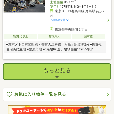
2
土地面積
86.77m
築年月
1978年8月(築48年1ヶ月)
東京メトロ有楽町線 月島駅 徒歩2
分
その他の交通
東京都中央区佃２丁目
3階建て以上
都市ガス
所有権
■東京メトロ有楽町線・都営大江戸線「月島」駅徒歩2分 ■閑静な
住宅街に立地 ■整形角地 ■3階建RC造、建物面積129.55平米
もっと見る
お気に入り物件一覧を見る