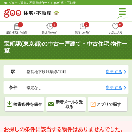
NTTグループ運営の不動産総合サイト goo住宅・不動産
1
0
0
0
最近検索した条件
最近見た物件
保存した条件
お気に入り
宝町駅(東京都)の中古一戸建て・中古住宅 物件一
覧
駅
変更する
都営地下鉄浅草線/宝町
条件
変更する
指定なし
新着メールを受
検索条件を保存
アプリで探す
取る
お探しの条件に該当する物件はありませんでした。