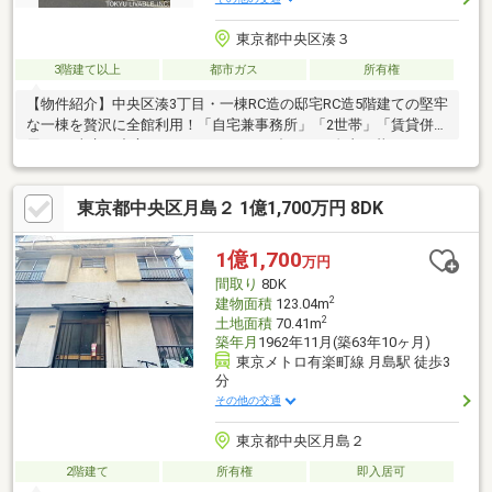
東京都中央区湊３
3階建て以上
都市ガス
所有権
【物件紹介】中央区湊3丁目・一棟RC造の邸宅RC造5階建ての堅牢
な一棟を贅沢に全館利用！「自宅兼事務所」「2世帯」「賃貸併
用」……東京の中心でライフスタイルに合わせた自由な暮らしを。
【おすすめポイント】■圧倒的な安心感と開放感・2007年築、堅
牢な鉄筋コンクリート（RC）造5階建てです。・前面道路はゆと
東京都中央区月島２ 1億1,700万円 8DK
りある幅員11mの公道で、2面道路の角地です。 ・エントランス
はオートロック式自動ドアを採用。防犯カメラ3ヶ所設置など、一
般的な戸建ての域を超えた防犯性能で安心してお過ごしいただけ
1億1,700
万円
ます。
間取り
8DK
2
建物面積
123.04m
2
土地面積
70.41m
築年月
1962年11月(築63年10ヶ月)
東京メトロ有楽町線 月島駅 徒歩3
分
その他の交通
東京都中央区月島２
2階建て
所有権
即入居可