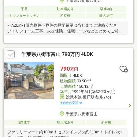
千葉県八街市八街い
平屋
駐車場あり
駐車3台
カウンターキッチン
所有権
即入居可
＜AZLinks販売物件＞物件の見学希望は当社までご連絡くださ
い！リフォーム工事、火災保険、住宅ローンなどまとめてご相談
ください。担当スタッフがしっかりご提案いたします。「住まい
購入相談」は年中受付！
千葉県八街市富山 790万円 4LDK
790
万円
間取り
4LDK
2
建物面積
93.98m
2
土地面積
150.12m
築年月
1994年6月(築32年3ヶ月)
総武本線 榎戸駅 徒歩24分
その他の交通
千葉県八街市富山
2階建て
駐車場あり
所有権
ファミリーマート約100ｍ！セブンイレブン約330ｍ！トイレ2か