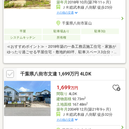
築年月
2018年10月(築7年11ヶ月)
ＪＲ総武本線 八街駅 徒歩25分
その他の交通
千葉県八街市富山
平屋
駐車場あり
駐車3台
システムキッチン
所有権
≪おすすめポイント≫・2018年築の一条工務店施工住宅・家族が
ゆったり過ごせる平屋住宅・敷地約83坪、駐車スペース3台分・
LDK約21.6帖の開放的な空間・床暖房付きで冬も快適・全居室収
納、WICで収納豊富・ウッドデッキと広いお庭付き・室内干しス
ペース完備・閑静な住宅街で落ち着いた住環境
千葉県八街市文違 1,699万円 4LDK
1,699
万円
間取り
4LDK
2
建物面積
92.73m
2
土地面積
167.48m
築年月
2004年12月(築21年9ヶ月)
ＪＲ総武本線 八街駅 徒歩32分
その他の交通