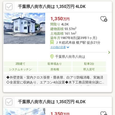
中の物件は事前に居住者様との日程調整が必要になります。お早
千葉県八街市八街は 1,350万円 4LDK
めにご予約をお願い致します。■日時※弊社が定休日の場合でも曜
日・時間帯問わず柔軟に対応させて頂きますので、まずはご相談
ください■資金計画・住宅ローンのご相談※住宅購入のご相談を随
1,350
万円
時・無料で承ります。将来を見据えた資金計画で、『無理をしな
間取り
4LDK
い』マイホーム探しをご提案いたします
2
建物面積
93.57m
2
土地面積
161.1m
築年月
1987年8月(築39年1ヶ月)
ＪＲ総武本線 榎戸駅 徒歩21分
その他の交通
千葉県八街市八街は
2階建て
駐車場あり
駐車2台
システムキッチン
所有権
即入居可
◆外壁塗装・室内クロス張替・畳表替、白アリ防蟻消毒、実施済
◇全居室に収納あり、エアコン4台設置◆木下工務店開発分譲に
よる閑静な住宅街◎ネット銀行、地銀、信金の幅広い選択肢か
ら、お客様の状況にあったぴったりなローン選びのサポートをい
たします！◎月々の支払金額がご不安な方、資金計画からライフ
千葉県八街市八街は 1,350万円 4LDK
プランニングの相談無料です。【承継事項】敷地内の一部の貸与
（電柱設置）
1,350
万円