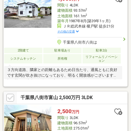
間取り
4LDK
2
建物面積
93.57m
2
土地面積
161.1m
築年月
1987年8月(築39年1ヶ月)
ＪＲ総武本線 榎戸駅 徒歩21分
その他の交通
千葉県八街市八街は
2階建て
駐車場あり
駐車2台
リフォームリノベーシ
システムキッチン
所有権
ョン
３方向道路、隣家との距離もあるため日当たり、通風ともに良好
です玄関が吹き抜けになっており、明るく開放感がございます！
榎戸駅まで徒歩２２分、お庭もありファミリーにもおすすめの物
件！集中浄化槽管理費用３，５００円／月
千葉県八街市富山 2,500万円 3LDK
2,500
万円
間取り
3LDK
2
建物面積
96.57m
2
土地面積
275.01m