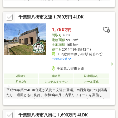
リフォーム住宅として販売予定です。●施工内容・シロアリ防除
工事・ハウスクリーニング・除草●おすすめポイント・本物件は
条件により住宅ローン減税が適用されます。・シロアリ防除工事
千葉県八街市文違 1,780万円 4LDK
施工後5年間保証。・お客様に合わせたローンの組み方や金融機関
をご提案。住宅ローンが初めての方でもお気軽にご相談くださ
い。●周辺施設・JR総武本線榎戸駅まで4200ｍ（徒歩53分/車9
1,780
万円
分）・富里第一小学校まで2400ｍ（徒歩
間取り
4LDK
2
建物面積
99.36m
2
土地面積
165.3m
築年月
2014年9月(築12年)
ＪＲ総武本線 八街駅 徒歩27分
その他の交通
千葉県八街市文違
2階建て
南道路
駐車場あり
駐車2台
システムキッチン
オール電化
平成26年築の4LDK住宅が八街市文違に登場。南西角地につき陽当
たり・通風ともに良好。令和8年5月に内装リフォームを実施して
おり、気持ちよく新生活をスタートできます。約16帖のLDKを中
心に、ご家族それぞれのプライベート空間を確保できる4LDKの間
取り。全居室収納付きで収納力も充実しています。カースペース
千葉県八街市八街に 1,690万円 4LDK
は並列2台駐車可能なので、ご夫婦でお車をお持ちのご家庭にもお