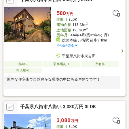
580
万円
間取り
3LDK
2
建物面積
113.43m
2
土地面積
195.36m
築年月
1994年4月(築32年5ヶ月)
総武本線 八街駅 徒歩3.1km
その他の交通
千葉県八街市東吉田
2階建て
駐車場あり
所有権
即入居可
閑静な住宅街で自然豊かな環境の中にある戸建てです！
千葉県八街市八街い 3,080万円 3LDK
3,080
万円
間取り
3LDK