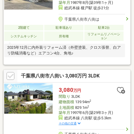
築年月
1987年8月(築39年1ヶ月)
総武本線 榎戸駅 徒歩21分
千葉県八街市八街は
2階建て
駐車場あり
駐車2台
リフォームリノベーシ
システムキッチン
所有権
ョン
2025年12月に内外装リフォーム済（外壁塗装、クロス張替、白ア
リ防蟻消毒など）エアコン4台、角地♪
千葉県八街市八街い 3,080万円 3LDK
3,080
万円
間取り
3LDK
2
建物面積
139.94m
2
土地面積
829.1m
築年月
1997年6月(築29年3ヶ月)
総武本線 八街駅 徒歩5.3km
その他の交通