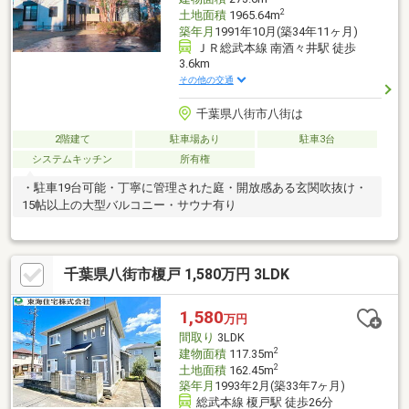
2
土地面積
1965.64m
築年月
1991年10月(築34年11ヶ月)
ＪＲ総武本線 南酒々井駅 徒歩
3.6km
その他の交通
千葉県八街市八街は
2階建て
駐車場あり
駐車3台
システムキッチン
所有権
・駐車19台可能・丁寧に管理された庭・開放感ある玄関吹抜け・
15帖以上の大型バルコニー・サウナ有り
千葉県八街市榎戸 1,580万円 3LDK
1,580
万円
間取り
3LDK
2
建物面積
117.35m
2
土地面積
162.45m
築年月
1993年2月(築33年7ヶ月)
総武本線 榎戸駅 徒歩26分