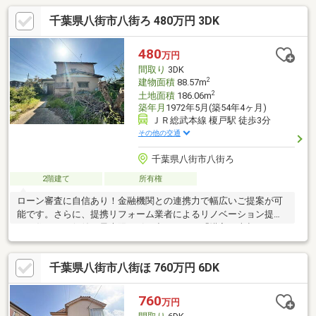
千葉県八街市八街ろ 480万円 3DK
480
万円
間取り
3DK
2
建物面積
88.57m
2
土地面積
186.06m
築年月
1972年5月(築54年4ヶ月)
ＪＲ総武本線 榎戸駅 徒歩3分
その他の交通
千葉県八街市八街ろ
2階建て
所有権
ローン審査に自信あり！金融機関との連携力で幅広いご提案が可
能です。さらに、提携リフォーム業者によるリノベーション提案
で、住まいの価値を最大限に引き出します。「購入・売却・リフ
ォーム」すべて当社にお任せください。
千葉県八街市八街ほ 760万円 6DK
760
万円