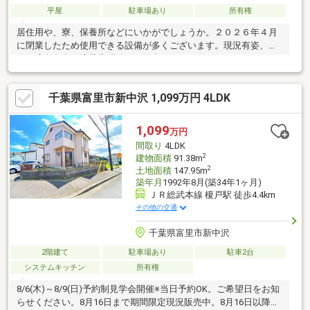
平屋
駐車場あり
所有権
居住用や、寮、保養所などにいかがでしょうか。２０２６年４月
に閉業したため使用できる設備が多くございます。現況有姿、契
約不適合免責、境界非明示での販売になります。
千葉県富里市新中沢 1,099万円 4LDK
1,099
万円
間取り
4LDK
2
建物面積
91.38m
2
土地面積
147.95m
築年月
1992年8月(築34年1ヶ月)
ＪＲ総武本線 榎戸駅 徒歩4.4km
その他の交通
千葉県富里市新中沢
2階建て
駐車場あり
駐車2台
システムキッチン
所有権
8/6(木)～8/9(日)予約制見学会開催※当日予約OK。ご希望日をお知
らせください。8月16日まで期間限定現況販売中。8月16日以降は