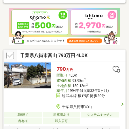
千葉県八街市富山 790万円 4LDK
790
万円
間取り
4LDK
2
建物面積
93.98m
2
土地面積
150.12m
築年月
1994年6月(築32年3ヶ月)
総武本線 榎戸駅 徒歩20分
千葉県八街市富山
2階建て
駐車場あり
システムキッチン
所有権
即入居可