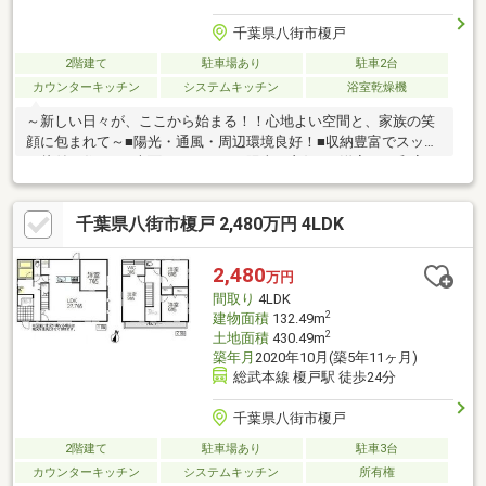
千葉県八街市榎戸
2階建て
駐車場あり
駐車2台
カウンターキッチン
システムキッチン
浴室乾燥機
～新しい日々が、ここから始まる！！心地よい空間と、家族の笑
顔に包まれて～■陽光・通風・周辺環境良好！■収納豊富でスッキ
リ片付く住まい■南面バルコニーで陽当り良好！■洋室×3・和室
千葉県八街市榎戸 2,480万円 4LDK
2,480
万円
間取り
4LDK
2
建物面積
132.49m
2
土地面積
430.49m
築年月
2020年10月(築5年11ヶ月)
総武本線 榎戸駅 徒歩24分
千葉県八街市榎戸
2階建て
駐車場あり
駐車3台
カウンターキッチン
システムキッチン
所有権