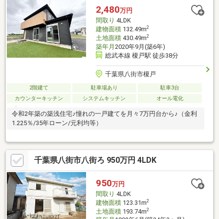
2,480
万円
間取り
4LDK
2
建物面積
132.49m
2
土地面積
430.49m
築年月
2020年9月(築6年)
総武本線 榎戸駅 徒歩38分
千葉県八街市榎戸
2階建て
駐車場あり
駐車3台
カウンターキッチン
システムキッチン
オール電化
令和2年築の築浅住宅♪憧れの一戸建てを月々7万円台から♪（金利
1.225％/35年ローン/元利均等）
千葉県八街市八街ろ 950万円 4LDK
950
万円
間取り
4LDK
2
建物面積
123.31m
2
土地面積
193.74m