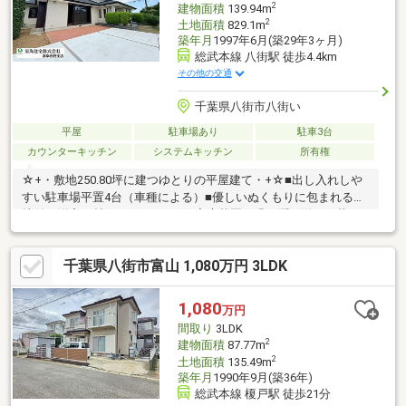
2
建物面積
139.94m
2
土地面積
829.1m
築年月
1997年6月(築29年3ヶ月)
総武本線 八街駅 徒歩4.4km
その他の交通
千葉県八街市八街い
平屋
駐車場あり
駐車3台
カウンターキッチン
システムキッチン
所有権
☆+・敷地250.80坪に建つゆとりの平屋建て・+☆■出し入れしや
すい駐車場平置4台（車種による）■優しいぬくもりに包まれる暖
炉付き洋室20帖■ガーデニングや家庭菜園で緑の潤い溢れる暮ら
し
千葉県八街市富山 1,080万円 3LDK
1,080
万円
間取り
3LDK
2
建物面積
87.77m
2
土地面積
135.49m
築年月
1990年9月(築36年)
総武本線 榎戸駅 徒歩21分