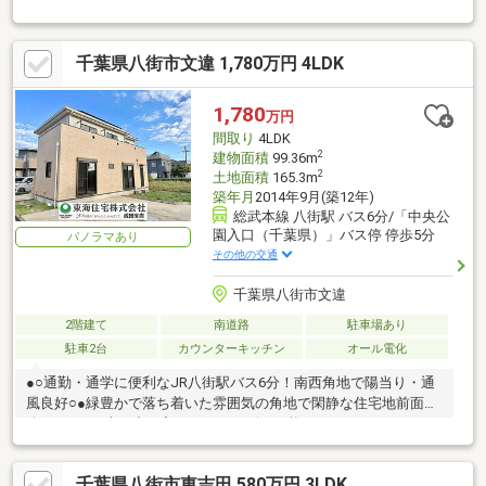
千葉県八街市文違 1,780万円 4LDK
1,780
万円
間取り
4LDK
2
建物面積
99.36m
2
土地面積
165.3m
築年月
2014年9月(築12年)
総武本線 八街駅 バス6分/「中央公
園入口（千葉県）」バス停 停歩5分
パノラマあり
その他の交通
千葉県八街市文違
2階建て
南道路
駐車場あり
駐車2台
カウンターキッチン
オール電化
●○通勤・通学に便利なJR八街駅バス6分！南西角地で陽当り・通
風良好○●緑豊かで落ち着いた雰囲気の角地で閑静な住宅地前面道
路は6ｍとお車の出し入れもスムーズに可能
千葉県八街市東吉田 580万円 3LDK