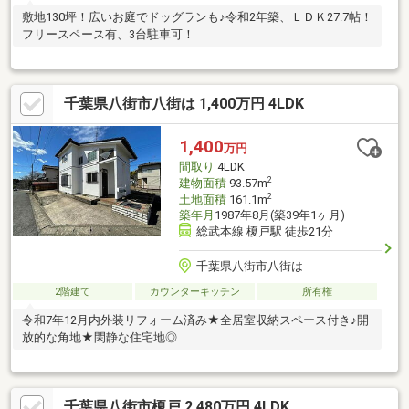
敷地130坪！広いお庭でドッグランも♪令和2年築、ＬＤＫ27.7帖！
フリースペース有、3台駐車可！
千葉県八街市八街は 1,400万円 4LDK
1,400
万円
間取り
4LDK
2
建物面積
93.57m
2
土地面積
161.1m
築年月
1987年8月(築39年1ヶ月)
総武本線 榎戸駅 徒歩21分
千葉県八街市八街は
2階建て
カウンターキッチン
所有権
令和7年12月内外装リフォーム済み★全居室収納スペース付き♪開
放的な角地★閑静な住宅地◎
千葉県八街市榎戸 2,480万円 4LDK