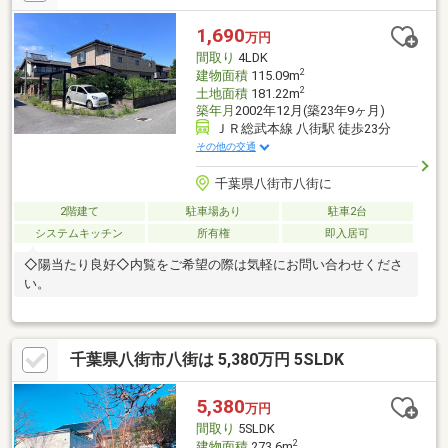
すすめです。オール電化仕様で家計にもやさしく、空家のためご
希望に合わせてご内覧いただけます。築浅・リフォーム済・駐車2
1,690
万円
台・陽当たり良好と魅力の揃ったおすすめ物件です。住宅ローン
間取り
4LDK
相談も無料受付中、ぜひ一度ご見学ください。
2
建物面積
115.09m
2
土地面積
181.22m
築年月
2002年12月(築23年9ヶ月)
ＪＲ総武本線 八街駅 徒歩23分
その他の交通
千葉県八街市八街に
2階建て
駐車場あり
駐車2台
システムキッチン
所有権
即入居可
◇陽当たり良好◇内覧をご希望の際は気軽にお問い合わせくださ
い。
千葉県八街市八街は 5,380万円 5SLDK
5,380
万円
間取り
5SLDK
2
建物面積
273.6m