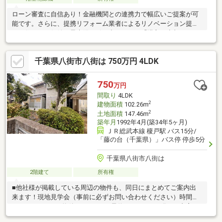
ローン審査に自信あり！金融機関との連携力で幅広いご提案が可
能です。さらに、提携リフォーム業者によるリノベーション提案
で、住まいの価値を最大限に引き出します。「購入・売却・リフ
ォーム」すべて当社にお任せください。
千葉県八街市八街は 750万円 4LDK
750
万円
間取り
4LDK
2
建物面積
102.26m
2
土地面積
147.46m
築年月
1992年4月(築34年5ヶ月)
ＪＲ総武本線 榎戸駅 バス15分/
「藤の台（千葉県）」バス停 停歩5分
千葉県八街市八街は
2階建て
所有権
■他社様が掲載している周辺の物件も、同日にまとめてご案内出
来ます！現地見学会（事前に必ずお問い合わせください）時間／
9：00～19：00（物件による）■ご予約についてのお願い※空室の
物件においても事前に鍵の手配が必要な場合があります。※居住