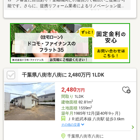
能です。さらに、提携リフォーム業者によるリノベーション提案
で、住まいの価値を最大限に引き出します。「購入・売却・リフ
ォーム」すべて当社にお任せください。
千葉県八街市八街に 2,480万円 1LDK
2,480
万円
間取り
1LDK
2
建物面積
82.81m
2
土地面積
1559m
築年月
1985年12月(築40年9ヶ月)
ＪＲ総武本線 八街駅 徒歩3.6km
その他の交通
千葉県八街市八街に