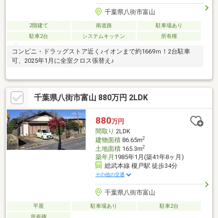
千葉県八街市富山
2階建て
南道路
駐車場あり
駐車2台
システムキッチン
所有権
コンビニ・ドラッグストア近く♪イオンまで約1669ｍ！2台駐車
可、2025年1月に全室クロス張替え♪
千葉県八街市富山 880万円 2LDK
880
万円
間取り
2LDK
2
建物面積
86.65m
2
土地面積
165.3m
築年月
1985年1月(築41年8ヶ月)
総武本線 榎戸駅 徒歩34分
その他の交通
千葉県八街市富山
平屋
駐車場あり
駐車2台
所有権