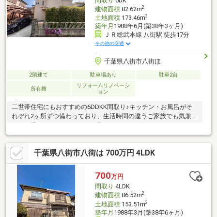
間取り
6DK
2
建物面積
82.62m
2
土地面積
173.46m
築年月
1988年6月(築38年3ヶ月)
ＪＲ総武本線 八街駅 徒歩17分
その他の交通
千葉県八街市八街ほ
2階建て
駐車場あり
駐車2台
リフォームリノベーシ
所有権
ョン
二世帯住宅にもおすすめの6DDKK間取り♪キッチン・お風呂がそ
れぞれ2ヶ所ずつ備わっており、生活時間の違うご家族でも気兼ね
なくお過ごしいただけます。プライバシーを確保しつつ、程よい
距離感で暮らせるのが魅力です。大家族や親世帯・子世帯での同
居をご検討の方にも最適な住まいです。
千葉県八街市八街は 700万円 4LDK
700
万円
間取り
4LDK
2
建物面積
86.52m
2
土地面積
153.51m
築年月
1988年3月(築38年6ヶ月)