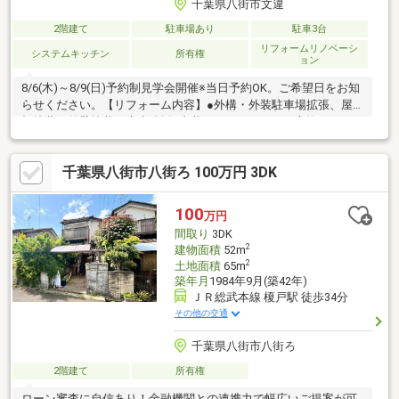
千葉県八街市文違
2階建て
駐車場あり
駐車3台
リフォームリノベーシ
システムキッチン
所有権
ョン
8/6(木)～8/9(日)予約制見学会開催※当日予約OK。ご希望日をお知
らせください。【リフォーム内容】●外構・外装駐車場拡張、屋
根塗装、外壁塗装、庭木伐採●内装システムキッチン交換、ユニ
ットバス交換、トイレ交換、洗面化粧台交換、鍵交換、一部床材
上張り、シューズボックス交換、クロス張替え、給湯器交換、イ
千葉県八街市八街ろ 100万円 3DK
ンターホン設置、火災警報器設置、照明器具交換、シロアリ防除
工事、クリーニング【おすすめポイント】・本物件は条件により
住宅ローン減税が適用されます。・雨漏り、構造上主要な部分の
100
万円
欠陥や・腐食、給排水管の故障や漏水についてお引渡しより２年
間取り
3DK
間保証・シロアリ
2
建物面積
52m
2
土地面積
65m
築年月
1984年9月(築42年)
ＪＲ総武本線 榎戸駅 徒歩34分
その他の交通
千葉県八街市八街ろ
2階建て
所有権
ローン審査に自信あり！金融機関との連携力で幅広いご提案が可