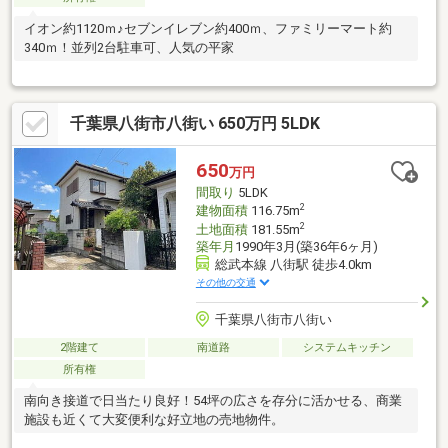
イオン約1120ｍ♪セブンイレブン約400ｍ、ファミリーマート約
340ｍ！並列2台駐車可、人気の平家
千葉県八街市八街い 650万円 5LDK
650
万円
間取り
5LDK
2
建物面積
116.75m
2
土地面積
181.55m
築年月
1990年3月(築36年6ヶ月)
総武本線 八街駅 徒歩4.0km
その他の交通
千葉県八街市八街い
2階建て
南道路
システムキッチン
所有権
南向き接道で日当たり良好！54坪の広さを存分に活かせる、商業
施設も近くて大変便利な好立地の売地物件。