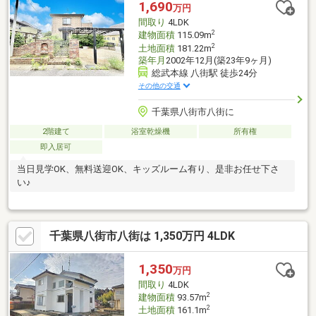
1,690
万円
間取り
4LDK
2
建物面積
115.09m
2
土地面積
181.22m
築年月
2002年12月(築23年9ヶ月)
総武本線 八街駅 徒歩24分
その他の交通
千葉県八街市八街に
2階建て
浴室乾燥機
所有権
即入居可
当日見学OK、無料送迎OK、キッズルーム有り、是非お任せ下さ
い♪
千葉県八街市八街は 1,350万円 4LDK
1,350
万円
間取り
4LDK
2
建物面積
93.57m
2
土地面積
161.1m