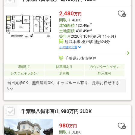
2,480
万円
間取り
4LDK
2
建物面積
132.49m
2
土地面積
430.49m
築年月
2020年10月(築5年11ヶ月)
総武本線 榎戸駅 徒歩24分
その他の交通
千葉県八街市榎戸
2階建て
駐車場あり
カウンターキッチン
システムキッチン
所有権
即入居可
当日見学OK、無料送迎OK、キッズルーム有り、是非お任せ下さ
い♪
千葉県八街市富山 980万円 3LDK
980
万円
間取り
3LDK