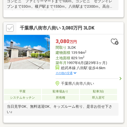
コンビニ ファミリーマートまで100ｍ。コンビニ セブンイレ
ブンまで330ｍ。榎戸駅まで1550ｍ。八街駅まで2300ｍ。高台、
日当たり良し。ご見学予約受付中。
千葉県八街市八街い 3,080万円 3LDK
3,080
万円
間取り
3LDK
2
建物面積
139.94m
2
土地面積
829.1m
築年月
1997年6月(築29年3ヶ月)
総武本線 八街駅 徒歩4.6km
その他の交通
千葉県八街市八街い
平屋
駐車場あり
駐車3台
システムキッチン
所有権
即入居可
当日見学OK、無料送迎OK、キッズルーム有り、是非お任せ下さ
い♪