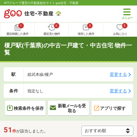
NTTグループ運営の不動産総合サイト goo住宅・不動産
1
0
0
0
最近検索した条件
最近見た物件
保存した条件
お気に入り
榎戸駅(千葉県)の中古一戸建て・中古住宅 物件一
覧
駅
変更する
総武本線/榎戸
条件
変更する
指定なし
新着メールを受
検索条件を保存
アプリで探す
取る
51
件
が該当しました。