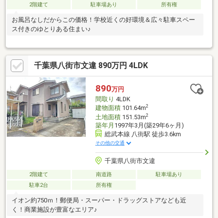
2階建て
駐車場あり
所有権
お風呂なしだからこの価格！学校近くの好環境＆広々駐車スペー
ス付きのゆとりある住まい♪
千葉県八街市文違 890万円 4LDK
890
万円
間取り
4LDK
2
建物面積
101.64m
2
土地面積
151.53m
築年月
1997年3月(築29年6ヶ月)
総武本線 八街駅 徒歩3.6km
その他の交通
千葉県八街市文違
2階建て
南道路
駐車場あり
駐車2台
所有権
イオン約750ｍ！郵便局・スーパー・ドラッグストアなども近
く！商業施設が豊富なエリア♪