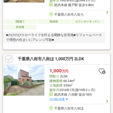
築年月
1992年6月(築34年3ヶ月)
総武本線 榎戸駅 徒歩5.0km
千葉県八街市八街ろ
2階建て
南道路
カウンターキッチン
所有権
■のびのびスローライフを叶える閑静な住宅地■リフォームベース
で理想の住まいにアレンジ可能■
千葉県八街市八街ほ 1,000万円 2LDK
1,000
万円
間取り
2LDK
2
建物面積
66.24m
2
土地面積
330m
築年月
2016年7月(築10年2ヶ月)
総武本線 八街駅 徒歩18分
その他の交通
千葉県八街市八街ほ