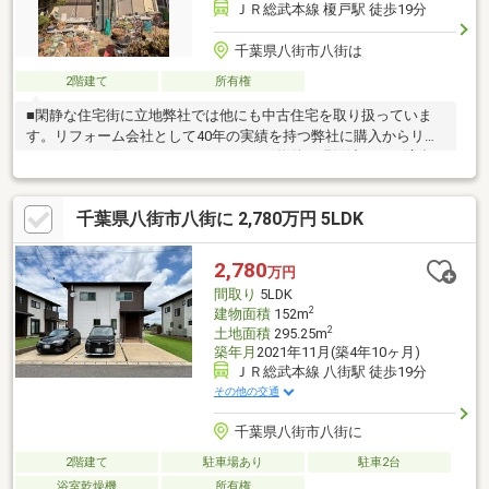
ＪＲ総武本線 榎戸駅 徒歩19分
千葉県八街市八街は
2階建て
所有権
■閑静な住宅街に立地弊社では他にも中古住宅を取り扱っていま
す。リフォーム会社として40年の実績を持つ弊社に購入からリフ
ォームまでお任せください。※こちらの物件は現況渡し・不適合
責任免責となります。（相談可）
千葉県八街市八街に 2,780万円 5LDK
2,780
万円
間取り
5LDK
2
建物面積
152m
2
土地面積
295.25m
築年月
2021年11月(築4年10ヶ月)
ＪＲ総武本線 八街駅 徒歩19分
その他の交通
千葉県八街市八街に
2階建て
駐車場あり
駐車2台
浴室乾燥機
所有権