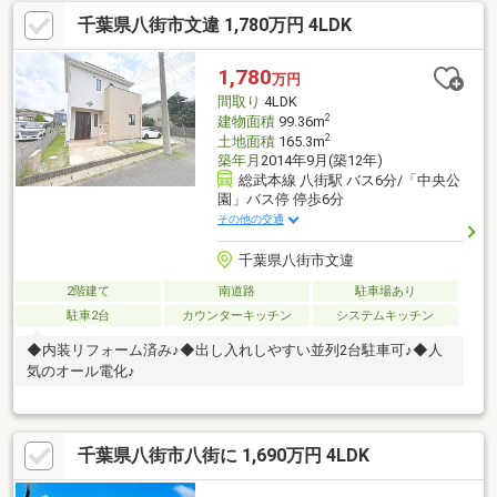
千葉県八街市文違 1,780万円 4LDK
1,780
万円
間取り
4LDK
2
建物面積
99.36m
2
土地面積
165.3m
築年月
2014年9月(築12年)
総武本線 八街駅 バス6分/「中央公
園」バス停 停歩6分
その他の交通
千葉県八街市文違
2階建て
南道路
駐車場あり
駐車2台
カウンターキッチン
システムキッチン
◆内装リフォーム済み♪◆出し入れしやすい並列2台駐車可♪◆人
気のオール電化♪
千葉県八街市八街に 1,690万円 4LDK