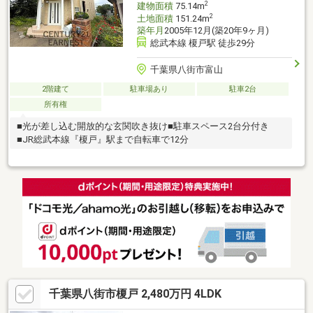
2
建物面積
75.14m
2
土地面積
151.24m
築年月
2005年12月(築20年9ヶ月)
総武本線 榎戸駅 徒歩29分
千葉県八街市富山
2階建て
駐車場あり
駐車2台
所有権
■光が差し込む開放的な玄関吹き抜け■駐車スペース2台分付き
■JR総武本線『榎戸』駅まで自転車で12分
千葉県八街市榎戸 2,480万円 4LDK