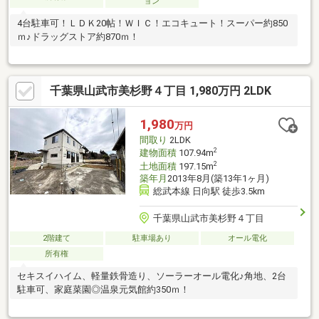
ョン
4台駐車可！ＬＤＫ20帖！ＷＩＣ！エコキュート！スーパー約850
ｍ♪ドラッグストア約870ｍ！
千葉県山武市美杉野４丁目 1,980万円 2LDK
1,980
万円
間取り
2LDK
2
建物面積
107.94m
2
土地面積
197.15m
築年月
2013年8月(築13年1ヶ月)
総武本線 日向駅 徒歩3.5km
千葉県山武市美杉野４丁目
2階建て
駐車場あり
オール電化
所有権
セキスイハイム、軽量鉄骨造り、ソーラーオール電化♪角地、2台
駐車可、家庭菜園◎温泉元気館約350ｍ！