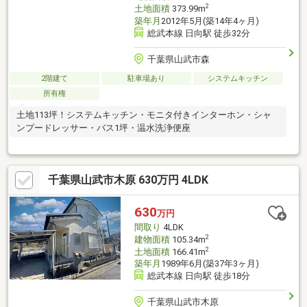
2
土地面積
373.99m
築年月
2012年5月(築14年4ヶ月)
総武本線 日向駅 徒歩32分
千葉県山武市森
2階建て
駐車場あり
システムキッチン
所有権
土地113坪！システムキッチン・モニタ付きインターホン・シャ
ンプードレッサー・バス1坪・温水洗浄便座
千葉県山武市木原 630万円 4LDK
630
万円
間取り
4LDK
2
建物面積
105.34m
2
土地面積
166.41m
築年月
1989年6月(築37年3ヶ月)
総武本線 日向駅 徒歩18分
千葉県山武市木原