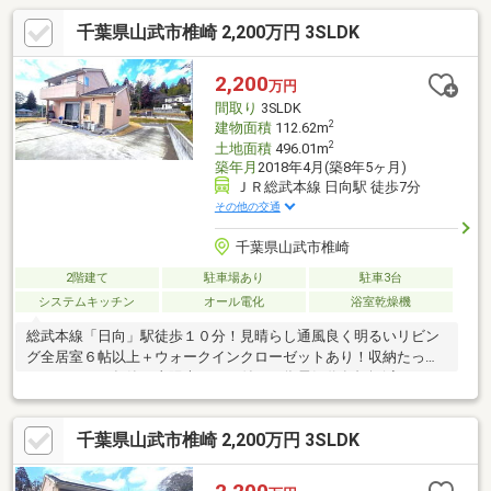
千葉県山武市椎崎 2,200万円 3SLDK
2,200
万円
間取り
3SLDK
2
建物面積
112.62m
2
土地面積
496.01m
築年月
2018年4月(築8年5ヶ月)
ＪＲ総武本線 日向駅 徒歩7分
その他の交通
千葉県山武市椎崎
2階建て
駐車場あり
駐車3台
システムキッチン
オール電化
浴室乾燥機
総武本線「日向」駅徒歩１０分！見晴らし通風良く明るいリビン
グ全居室６帖以上＋ウォークインクローゼットあり！収納たっぷ
り！２０１８年築！太陽光パネル付きの為電気代負担軽減できま
す！
千葉県山武市椎崎 2,200万円 3SLDK