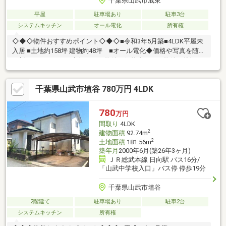
千葉県山武市成東
平屋
駐車場あり
駐車3台
システムキッチン
オール電化
所有権
◇◆◇物件おすすめポイント◇◆◇■令和3年5月築■4LDK平屋未
入居 ■土地約158坪 建物約48坪 ■オール電化◆価格や写真を随時
更新しています！！◆気になる物件の価格変更や、物件の状況も
いち早くわかって便利な『お気に入り追加』をぜひご利用くださ
い♪
千葉県山武市埴谷 780万円 4LDK
780
万円
間取り
4LDK
2
建物面積
92.74m
2
土地面積
181.56m
築年月
2000年6月(築26年3ヶ月)
ＪＲ総武本線 日向駅 バス16分/
「山武中学校入口」バス停 停歩19分
千葉県山武市埴谷
2階建て
駐車場あり
駐車2台
システムキッチン
所有権