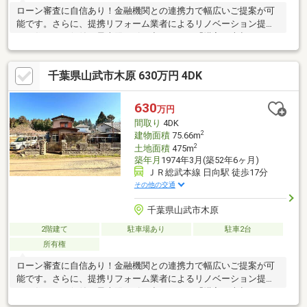
ローン審査に自信あり！金融機関との連携力で幅広いご提案が可
能です。さらに、提携リフォーム業者によるリノベーション提案
で、住まいの価値を最大限に引き出します。「購入・売却・リフ
ォーム」すべて当社にお任せください。
千葉県山武市木原 630万円 4DK
630
万円
間取り
4DK
2
建物面積
75.66m
2
土地面積
475m
築年月
1974年3月(築52年6ヶ月)
ＪＲ総武本線 日向駅 徒歩17分
その他の交通
千葉県山武市木原
2階建て
駐車場あり
駐車2台
所有権
ローン審査に自信あり！金融機関との連携力で幅広いご提案が可
能です。さらに、提携リフォーム業者によるリノベーション提案
で、住まいの価値を最大限に引き出します。「購入・売却・リフ
ォーム」すべて当社にお任せください。