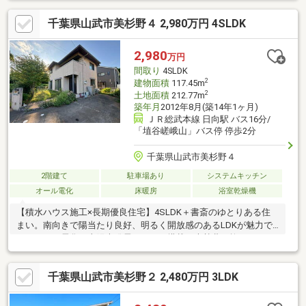
千葉県山武市美杉野４ 2,980万円 4SLDK
2,980
万円
間取り
4SLDK
2
建物面積
117.45m
2
土地面積
212.77m
築年月
2012年8月(築14年1ヶ月)
ＪＲ総武本線 日向駅 バス16分/
「埴谷嵯峨山」バス停 停歩2分
千葉県山武市美杉野４
2階建て
駐車場あり
システムキッチン
オール電化
床暖房
浴室乾燥機
【積水ハウス施工×長期優良住宅】4SLDK＋書斎のゆとりある住
まい。南向きで陽当たり良好、明るく開放感のあるLDKが魅力で
す。オール電化・太陽光発電システム搭載で光熱費を抑えられ、
床暖房付きで冬も快適。書斎はテレワークや趣味部屋として活用
でき、納戸や豊富な収納で住空間もスッキリ。積水ハウスならで
千葉県山武市美杉野２ 2,480万円 3LDK
はの高品質な住まいをぜひ現地でご体感ください。現地合流・解
散大歓迎！事前にご予約いただければ時間外でのご案内も可能で
す♪「住宅ローンが不安…」と言うお客様へ！自社グループで住宅