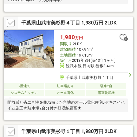
千葉県山武市美杉野４丁目 1,980万円 2LDK
1,980
万円
間取り
2LDK
2
建物面積
107.94m
2
土地面積
197.15m
築年月
2013年8月(築13年1ヶ月)
総武本線 日向駅 徒歩3.4km
千葉県山武市美杉野４丁目
2階建て
駐車場あり
駐車2台
システムキッチン
オール電化
浴室乾燥機
開放感と省エネ性を兼ね備えた角地のオール電化住宅♪セキスイハ
イム施工☆駐車場2台分付き◎収納豊富★
千葉県山武市美杉野１丁目 1,980万円 2LDK