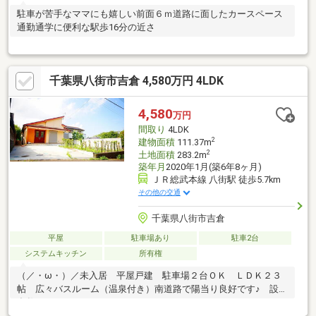
駐車が苦手なママにも嬉しい前面６ｍ道路に面したカースペース
通勤通学に便利な駅歩16分の近さ
千葉県八街市吉倉 4,580万円 4LDK
4,580
万円
間取り
4LDK
2
建物面積
111.37m
2
土地面積
283.2m
築年月
2020年1月(築6年8ヶ月)
ＪＲ総武本線 八街駅 徒歩5.7km
その他の交通
千葉県八街市吉倉
平屋
駐車場あり
駐車2台
システムキッチン
所有権
（／・ω・）／未入居 平屋戸建 駐車場２台ＯＫ ＬＤＫ２３
帖 広々バスルーム（温泉付き）南道路で陽当り良好です♪ 設備
多数