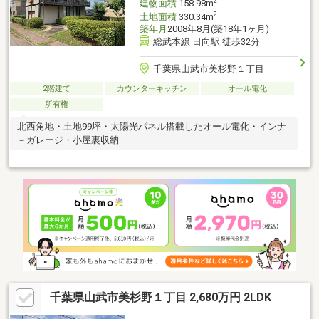
2
建物面積
158.98m
2
土地面積
330.34m
築年月
2008年8月(築18年1ヶ月)
総武本線 日向駅 徒歩32分
千葉県山武市美杉野１丁目
2階建て
カウンターキッチン
オール電化
所有権
北西角地・土地99坪・太陽光パネル搭載したオール電化・インナ
－ガレージ・小屋裏収納
千葉県山武市美杉野１丁目 2,680万円 2LDK