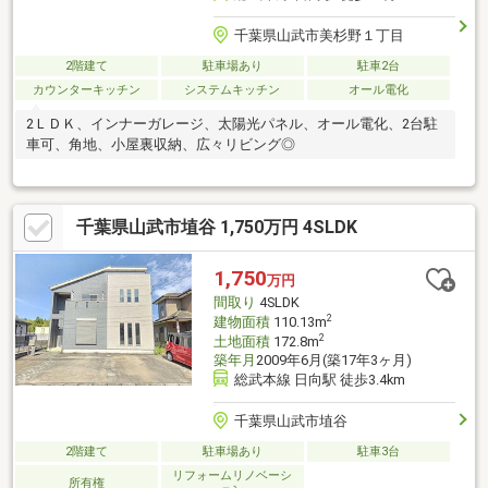
千葉県山武市美杉野１丁目
2階建て
駐車場あり
駐車2台
カウンターキッチン
システムキッチン
オール電化
2ＬＤＫ、インナーガレージ、太陽光パネル、オール電化、2台駐
車可、角地、小屋裏収納、広々リビング◎
千葉県山武市埴谷 1,750万円 4SLDK
1,750
万円
間取り
4SLDK
2
建物面積
110.13m
2
土地面積
172.8m
築年月
2009年6月(築17年3ヶ月)
総武本線 日向駅 徒歩3.4km
千葉県山武市埴谷
2階建て
駐車場あり
駐車3台
リフォームリノベーシ
所有権