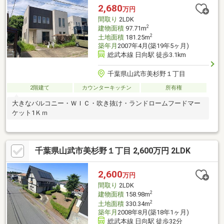
2,680
万円
間取り
2LDK
2
建物面積
97.71m
2
土地面積
181.25m
築年月
2007年4月(築19年5ヶ月)
総武本線 日向駅 徒歩3.1km
千葉県山武市美杉野１丁目
2階建て
カウンターキッチン
所有権
大きなバルコニー・ＷＩＣ・吹き抜け・ランドロームフードマー
ケット1Ｋｍ
千葉県山武市美杉野１丁目 2,600万円 2LDK
2,600
万円
間取り
2LDK
2
建物面積
158.98m
2
土地面積
330.34m
築年月
2008年8月(築18年1ヶ月)
総武本線 日向駅 徒歩32分