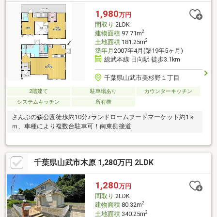
1,980
万円
間取り
2LDK
2
建物面積
97.71m
2
土地面積
181.25m
築年月
2007年4月(築19年5ヶ月)
総武本線 日向駅 徒歩3.1km
千葉県山武市美杉野１丁目
2階建て
駐車場あり
カウンターキッチン
システムキッチン
所有権
さんぶの森公園徒歩約10分♪ランドロームフードマーケット約1ｋ
ｍ、車種により複数台駐車可！南東側接道
千葉県山武市木原 1,280万円 2LDK
1,280
万円
間取り
2LDK
2
建物面積
80.32m
2
土地面積
340.25m