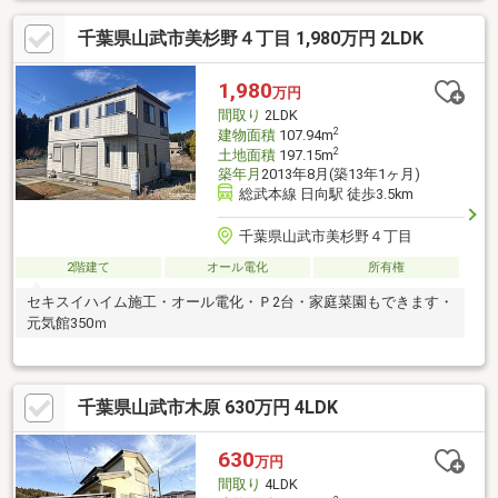
千葉県山武市美杉野４丁目 1,980万円 2LDK
1,980
万円
間取り
2LDK
2
建物面積
107.94m
2
土地面積
197.15m
築年月
2013年8月(築13年1ヶ月)
総武本線 日向駅 徒歩3.5km
千葉県山武市美杉野４丁目
2階建て
オール電化
所有権
セキスイハイム施工・オール電化・Ｐ2台・家庭菜園もできます・
元気館350ｍ
千葉県山武市木原 630万円 4LDK
630
万円
間取り
4LDK