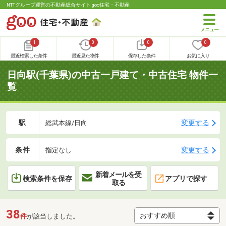
NTTグループ運営の不動産総合サイト goo住宅・不動産
1
0
0
0
最近検索した条件
最近見た物件
保存した条件
お気に入り
日向駅(千葉県)の中古一戸建て・中古住宅 物件一
覧
駅
変更する
総武本線/日向
条件
変更する
指定なし
新着メールを受
検索条件を保存
アプリで探す
取る
38
件
が該当しました。