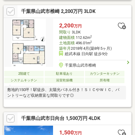
千葉県山武市椎崎 2,200万円 3LDK
2,200
万円
間取り
3LDK
2
建物面積
112.62m
2
土地面積
496.01m
築年月
2018年4月(築8年5ヶ月)
総武本線 日向駅 徒歩9分
千葉県山武市椎崎
2階建て
駐車場あり
カウンターキッチン
システムキッチン
浴室乾燥機
所有権
敷地約150坪！駅徒歩、太陽光パネル付き！ＳＩＣやＷＩＣ、パ
ントリーなど収納豊富な間取りです◎
千葉県山武市日向台 1,500万円 4LDK
1,500
万円