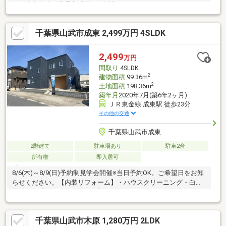
約不適合免責、境界非明示での販売になります。
千葉県山武市成東 2,499万円 4SLDK
2,499
万円
間取り
4SLDK
2
建物面積
99.36m
2
土地面積
198.36m
築年月
2020年7月(築6年2ヶ月)
ＪＲ東金線 成東駅 徒歩23分
その他の交通
千葉県山武市成東
2階建て
駐車場あり
駐車2台
所有権
即入居可
8/6(木)～8/9(日)予約制見学会開催※当日予約OK。ご希望日をお知
らせください。【内装リフォーム】・ハウスクリーニング・白蟻
予防工事【おすすめポイント】・本物件は条件により住宅ローン
減税が適用されます。・シロアリ防除工事施工後5年間保証・お客
様に合わせたローンの組み方や金融機関をご提案。住宅ローンが
千葉県山武市木原 1,280万円 2LDK
初めての方でもお気軽にご相談ください【間取・駐車場・庭・立