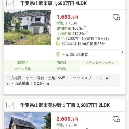
千葉県山武市森 1,680万円 4LDK
1,680
万円
間取り
4LDK
2
建物面積
109.3m
2
土地面積
515.29m
築年月
2007年4月(築19年5ヶ月)
総武本線 日向駅 徒歩28分
千葉県山武市森
2階建て
南道路
カウンターキッチン
オール電化
所有権
二方道路・オール電化・土地155坪・ローソンスリ－エフ1.4ｋ
ｍ・山武成東ＩＣ2.6ｋｍ
千葉県山武市美杉野１丁目 2,600万円 2LDK
2,600
万円
間取り
2LDK