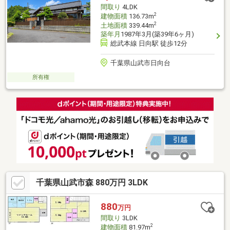
間取り
4LDK
2
建物面積
136.73m
2
土地面積
339.44m
築年月
1987年3月(築39年6ヶ月)
総武本線 日向駅 徒歩12分
千葉県山武市日向台
所有権
千葉県山武市森 880万円 3LDK
880
万円
間取り
3LDK
2
建物面積
81.97m