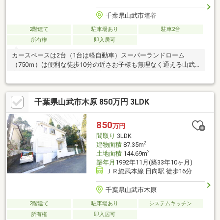
千葉県山武市埴谷
2階建て
駐車場あり
駐車2台
所有権
即入居可
カースペースは2台（1台は軽自動車）スーパーランドローム
（750ｍ）は便利な徒歩10分の近さお子様も無理なく通える山武
中学校（400ｍ）は徒歩5分の近さ
千葉県山武市木原 850万円 3LDK
850
万円
間取り
3LDK
2
建物面積
87.35m
2
土地面積
144.69m
築年月
1992年11月(築33年10ヶ月)
ＪＲ総武本線 日向駅 徒歩16分
千葉県山武市木原
2階建て
駐車場あり
システムキッチン
所有権
即入居可