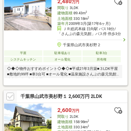
2,480
万円
ローンを取り扱っている弊社だからこそ出来るご提案がございま
間取り
3LDK
す！ぜひ一度ご相談ください♪
2
建物面積
89.43m
2
土地面積
330.18m
築年月
2009年3月(築17年6ヶ月)
ＪＲ総武本線 日向駅 バス18分/
「さんぶの森元気館」バス停 停歩3分
千葉県山武市美杉野２
平屋
駐車場あり
駐車3台
システムキッチン
オール電化
所有権
◇◆◇物件おすすめポイント◇◆◇■平成21年3月築■３LDK平屋
■敷地約99坪 ■車3台可 ■オール電化 ■温泉施設さんぶの森元気館
徒歩約4分 ■家庭菜園はBBQが可能です ■閑静な立地 ◆価格や写真
を随時更新しています！！◆気になる物件の価格変更や、物件の
状況もいち早くわかって便利な『お気に入り追加』をぜひご利用
千葉県山武市美杉野１ 2,600万円 2LDK
ください♪
2,600
万円
間取り
2LDK
2
建物面積
158.98m
2
土地面積
330.34m