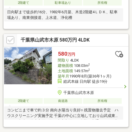
2階建て
駐車場あり
所有権
日向駅まで徒歩約16分、1982年6月築、木造2階建4ＬＤＫ、駐車
場あり、南東側接道、上水道、浄化槽
千葉県山武市木原 580万円 4LDK
580
万円
間取り
4LDK
2
建物面積
108.03m
2
土地面積
149.57m
築年月
1990年8月(築36年1ヶ月)
総武本線 日向駅 徒歩19分
千葉県山武市木原
2階建て
南道路
所有権
コンビニまで車で約３分 南向き陽当り良好○ 残置物撤去予定 ハ
ウスクリーニング実施予定 千葉の中心に立地しており山武成東Ｉ
Ｃから都内、外房方面の海、内房方面まで多様な交通網があり交
通アクセス良好です。