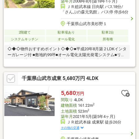
築年月
2008年8月(築18年1ヶ月)
ＪＲ総武本線 日向駅 バス18分/
「さんぶの森元気館」バス停 停歩6分
千葉県山武市美杉野１
2階建て
駐車場あり
駐車2台
システムキッチン
オール電化
所有権
◇◆◇物件おすすめポイント◇◆◇■平成20年8月築２LDKインタ
ーガレージ付 ■敷地約99坪■オール電化太陽光発電システム■リビ
ング約27帖 ■閑静な分譲地内◆価格や写真を随時更新していま
す！！◆気になる物件の価格変更や、物件の状況もいち早くわか
って便利な『お気に入り追加』をぜひご利用ください♪
千葉県山武市成東 5,680万円 4LDK
5,680
万円
間取り
4LDK
2
建物面積
161.22m
2
土地面積
523m
築年月
2021年5月(築5年4ヶ月)
ＪＲ総武本線 成東駅 徒歩26分
その他の交通