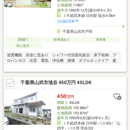
2
土地面積
118m
築年月
1992年12月(築33年9ヶ月)
ＪＲ総武本線 日向駅 徒歩4.5km
その他の交通
千葉県山武市戸田
2階建て
駐車場あり
所有権
即入居可
追焚機能 浴室に窓あり シャワー付洗面化粧台 床下収納 プ
ロパンガス 出窓 電気 浄化槽 側溝 ダブルロックドア 庭
千葉県山武市埴谷 450万円 4SLDK
450
万円
間取り
4SLDK
2
建物面積
102.88m
2
土地面積
153.87m
築年月
1993年6月(築33年3ヶ月)
ＪＲ総武本線 日向駅 バス4分/「山
武中」バス停 停歩5分