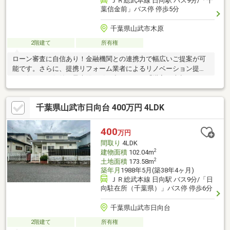
ＪＲ総武本線 日向駅 バス9分/「千
葉信金前」バス停 停歩5分
千葉県山武市木原
2階建て
所有権
ローン審査に自信あり！金融機関との連携力で幅広いご提案が可
能です。さらに、提携リフォーム業者によるリノベーション提案
で、住まいの価値を最大限に引き出します。「購入・売却・リフ
ォーム」すべて当社にお任せください。
千葉県山武市日向台 400万円 4LDK
400
万円
間取り
4LDK
2
建物面積
102.04m
2
土地面積
173.58m
築年月
1988年5月(築38年4ヶ月)
ＪＲ総武本線 日向駅 バス9分/「日
向駐在所（千葉県）」バス停 停歩6分
千葉県山武市日向台
2階建て
所有権