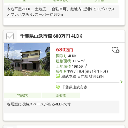
平屋
駐車場あり
所有権
木造平屋2ＤＫ、土地広、1台駐車可、敷地内に別棟でログハウス
とプレハブあり♪スーパー約970ｍ
千葉県山武市森 680万円 4LDK
680
万円
間取り
4LDK
2
建物面積
83.62m
2
土地面積
198.69m
築年月
1995年8月(築31年1ヶ月)
総武本線 日向駅 徒歩28分
千葉県山武市森
2階建て
所有権
各居室に収納スペースがある4LDKです