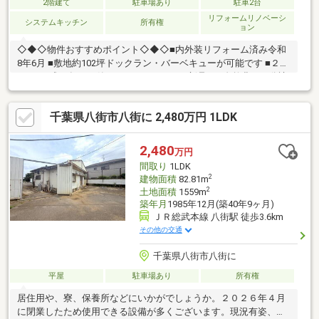
2階建て
駐車場あり
駐車2台
リフォームリノベーシ
システムキッチン
所有権
ョン
◇◆◇物件おすすめポイント◇◆◇■内外装リフォーム済み令和
8年6月 ■敷地約102坪ドックラン・バーベキューが可能です ■２
LDK■平成17年11月築 ■システムキッチン新品HI ■自然豊かな分譲
地内◆価格や写真を随時更新しています！！◆気になる物件の価
格変更や、物件の状況もいち早くわかって便利な『お気に入り追
千葉県八街市八街に 2,480万円 1LDK
加』をぜひご利用ください♪
2,480
万円
間取り
1LDK
2
建物面積
82.81m
2
土地面積
1559m
築年月
1985年12月(築40年9ヶ月)
ＪＲ総武本線 八街駅 徒歩3.6km
その他の交通
千葉県八街市八街に
平屋
駐車場あり
所有権
居住用や、寮、保養所などにいかがでしょうか。２０２６年４月
に閉業したため使用できる設備が多くございます。現況有姿、契