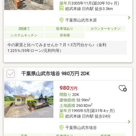
築年月
2005年11月(築20年10ヶ月)
総武本線 日向駅 徒歩3.3km
千葉県山武市木原
2階建て
駐車場あり
カウンターキッチン
システムキッチン
所有権
今の家賃と比べてみませんか？月々3万円台から♪（金利
1.225％/35年ローン/元利均等）
千葉県山武市埴谷 980万円 2DK
980
万円
間取り
2DK
2
建物面積
52.99m
2
土地面積
260.82m
築年月
1995年5月(築31年4ヶ月)
総武本線 日向駅 徒歩24分
千葉県山武市埴谷