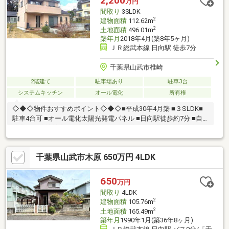
2,200
万円
間取り
3SLDK
2
建物面積
112.62m
2
土地面積
496.01m
築年月
2018年4月(築8年5ヶ月)
ＪＲ総武本線 日向駅 徒歩7分
千葉県山武市椎崎
2階建て
駐車場あり
駐車3台
システムキッチン
オール電化
所有権
◇◆◇物件おすすめポイント◇◆◇■平成30年4月築 ■３SLDK■
駐車4台可 ■オール電化太陽光発電パネル ■日向駅徒歩約7分 ■自
然豊かな分譲地内 ■内見予約は何日か前もって予約要す 基本日
曜日になります◆価格や写真を随時更新しています！！◆気にな
る物件の価格変更や、物件の状況もいち早くわかって便利な『お
千葉県山武市木原 650万円 4LDK
気に入り追加』をぜひご利用ください♪
650
万円
間取り
4LDK
2
建物面積
105.76m
2
土地面積
165.49m
築年月
1990年1月(築36年8ヶ月)