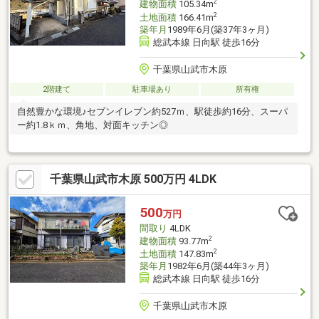
2
建物面積
105.34m
2
土地面積
166.41m
築年月
1989年6月(築37年3ヶ月)
総武本線 日向駅 徒歩16分
千葉県山武市木原
2階建て
駐車場あり
所有権
自然豊かな環境♪セブンイレブン約527ｍ、駅徒歩約16分、スーパ
ー約1.8ｋｍ、角地、対面キッチン◎
千葉県山武市木原 500万円 4LDK
500
万円
間取り
4LDK
2
建物面積
93.77m
2
土地面積
147.83m
築年月
1982年6月(築44年3ヶ月)
総武本線 日向駅 徒歩16分
千葉県山武市木原