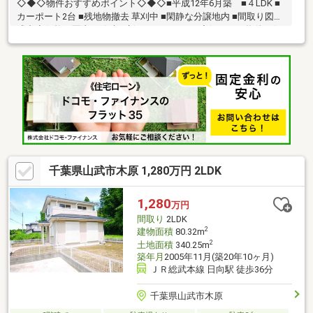
◇◆◇物件おすすめポイント◇◆◇■平成12年6月築 ■４LDK ■
カーポート2台 ■残地物撤去 草刈中 ■閑静な分譲地内 ■間取り図作
成中◆価格や写真を随時更新しています！！◆気になる物件の価
格変更や、物件の状況もいち早くわかって便利な『お気に入り追
加』をぜひご利用ください♪
千葉県山武市木原 1,280万円 2LDK
1,280
万円
間取り
2LDK
2
建物面積
80.32m
2
土地面積
340.25m
築年月
2005年11月(築20年10ヶ月)
ＪＲ総武本線 日向駅 徒歩36分
千葉県山武市木原