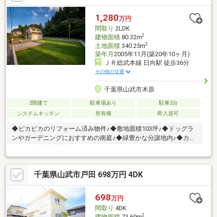
地】・４SLDKの間取り・駐車場2台あり・嬉しい庭あり・土地約
60坪・建物約30坪【周辺施設】・成東小学校 650ｍ（徒歩10
1,280
万円
分）・成東中学校 1800
間取り
2LDK
2
建物面積
80.32m
2
土地面積
340.25m
築年月
2005年11月(築20年10ヶ月)
ＪＲ総武本線 日向駅 徒歩36分
その他の交通
千葉県山武市木原
2階建て
駐車場あり
駐車2台
システムキッチン
所有権
即入居可
◆ピカピカのリフォーム済み物件♪◆敷地面積103坪♪◆ドッグラ
ンやガーデニングにおすすめの南庭♪◆緑豊かな分譲地内♪◆カー
スペース並列２台分♪
千葉県山武市戸田 698万円 4DK
698
万円
間取り
4DK
2
建物面積
73.69m