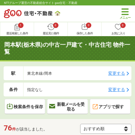
NTTグループ運営の不動産総合サイト goo住宅・不動産
1
0
0
0
最近検索した条件
最近見た物件
保存した条件
お気に入り
岡本駅(栃木県)の中古一戸建て・中古住宅 物件一
覧
駅
変更する
東北本線/岡本
条件
変更する
指定なし
新着メールを受
検索条件を保存
アプリで探す
取る
76
件
が該当しました。