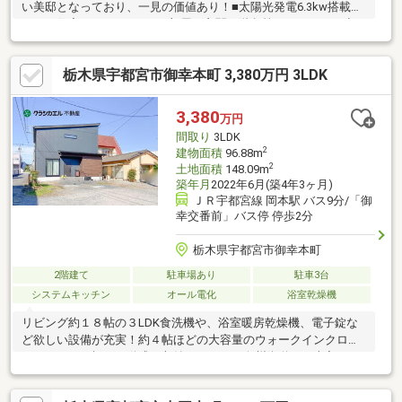
い美邸となっており、一見の価値あり！■太陽光発電6.3kw搭載！
エコな住宅です！■すべての部屋や玄関・階段等ゆとりのある空
間となっております♪■大きな納戸やパントリー等、収納力◎！■
駐車場は車種により4台可能です！＼居住中につき、内覧等は事前
栃木県宇都宮市御幸本町 3,380万円 3LDK
のご予約が必要となります／当社は全員が【宅地建物取引士】！
ご購入の手続き・住宅ローン等、一緒にサポートします♪お問い合
わせは、電話・メール・見学予約どれでもOK！また、しつこい営
3,380
万円
業活動はしてません！まずは、お気軽にお問い合わせください！
間取り
3LDK
2
建物面積
96.88m
2
土地面積
148.09m
築年月
2022年6月(築4年3ヶ月)
ＪＲ宇都宮線 岡本駅 バス9分/「御
幸交番前」バス停 停歩2分
栃木県宇都宮市御幸本町
2階建て
駐車場あり
駐車3台
システムキッチン
オール電化
浴室乾燥機
リビング約１８帖の３LDK食洗機や、浴室暖房乾燥機、電子錠な
ど欲しい設備が充実！約４帖ほどの大容量のウォークインクロー
ゼットつき。棚は可動式で収納らくらく！奥州街道を１本入っ
た、平出工業団地すぐそばの物件。４号線までのアクセス良好！
コンビニまで徒歩約６分！大型スーパーまで車で約５分ほどの立