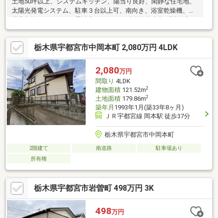
土地50坪以上、システムキッチン、陽当り良好、閑静な住宅地、
太陽光発電システム、駐車３台以上可、南向き、浴室乾燥機、全
居室収納、ＬＤＫ１５畳以上、シャワー付洗面化粧台、対面式キ
ッチン、トイレ２ヶ所、浴室１坪以上、２階建、複層ガラス、オ
ートバス、温水洗浄便座、浴室に窓、ＴＶモニタ付インターホ
栃木県宇都宮市中岡本町 2,080万円 4LDK
ン、全居室フローリング、ウォークインクローゼット、ＩＨクッ
キングヒーター、オール電化
2,080
万円
間取り
4LDK
2
建物面積
121.52m
2
土地面積
179.86m
築年月
1993年1月(築33年8ヶ月)
ＪＲ宇都宮線 岡本駅 徒歩37分
栃木県宇都宮市中岡本町
2階建て
南道路
駐車場あり
所有権
栃木県宇都宮市岩曽町 498万円 3K
498
万円