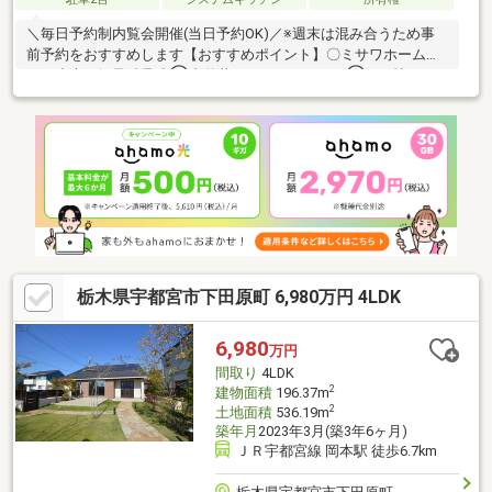
＼毎日予約制内覧会開催(当日予約OK)／※週末は混み合うため事
前予約をおすすめします【おすすめポイント】〇ミサワホーム施
工の丈夫な軽量鉄骨造◯内外装フルリフォーム！◯22.6帖の
広々LDKで家族が自然と集まる家【リフォーム内容】●外壁屋根塗
装・コーキング●クロス張替え●水廻りCF張替え●水廻り新品交換
（キッチン、浴室、洗面、トイレ）●畳表替え・襖、障子張替え
●LED照明交換●TVモニター付きインターフォン新品交換●ハウス
クリーニング他「お客様への３の約束」2年間保証があるので安
心！誠実敏速に対応いたします※価格には消費税、リフォーム費
用を含みます。
栃木県宇都宮市下田原町 6,980万円 4LDK
6,980
万円
間取り
4LDK
2
建物面積
196.37m
2
土地面積
536.19m
築年月
2023年3月(築3年6ヶ月)
ＪＲ宇都宮線 岡本駅 徒歩6.7km