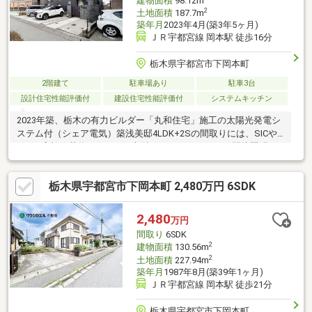
建物面積
98.12m
2
土地面積
187.7m
築年月
2023年4月(築3年5ヶ月)
ＪＲ宇都宮線 岡本駅 徒歩16分
栃木県宇都宮市下岡本町
2階建て
駐車場あり
駐車3台
設計住宅性能評価付
建設住宅性能評価付
システムキッチン
2023年築、栃木の有力ビルダー「丸和住宅」施工の太陽光発電シ
ステム付（シェア電気）築浅美邸4LDK+2Sの間取りには、SICや
WICで家族の荷物もスッキリ収納アクセントクロスや間接照明を
取り入れた洗練された空間ＴＯＴＯが展開する最高級グレードの
システムキッチン「ザ・クラッソ」を採用！食洗機などの最新設
栃木県宇都宮市下岡本町 2,480万円 6SDK
備も充実。駐車場はゆったり3台可！ローソン歩1分、業務スーパ
ー歩7分と、忙しい共働き世帯に嬉しいタイパ最高の好立地岡本西
小まで歩10分と通学も安心■リフォーム24年8月キッチン交換、1
2,480
万円
階・階段のクロス張替・脱衣所の収納新設、玄関エコカラット設
間取り
6SDK
置25年2月外構工事
2
建物面積
130.56m
2
土地面積
227.94m
築年月
1987年8月(築39年1ヶ月)
ＪＲ宇都宮線 岡本駅 徒歩21分
栃木県宇都宮市下岡本町