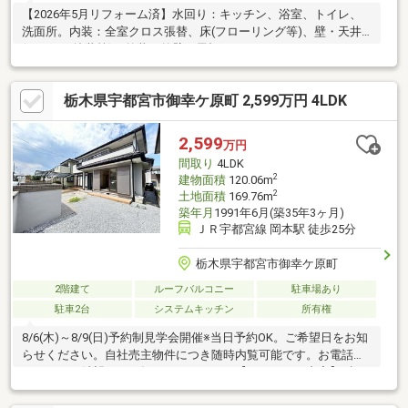
【2026年5月リフォーム済】水回り：キッチン、浴室、トイレ、
洗面所。内装：全室クロス張替、床(フローリング等)、壁・天井
(クロス・塗装等)。外装：外壁、屋根。
栃木県宇都宮市御幸ケ原町 2,599万円 4LDK
2,599
万円
間取り
4LDK
2
建物面積
120.06m
2
土地面積
169.76m
築年月
1991年6月(築35年3ヶ月)
ＪＲ宇都宮線 岡本駅 徒歩25分
栃木県宇都宮市御幸ケ原町
2階建て
ルーフバルコニー
駐車場あり
駐車2台
システムキッチン
所有権
8/6(木)～8/9(日)予約制見学会開催※当日予約OK。ご希望日をお知
らせください。自社売主物件につき随時内覧可能です。お電話か
メールでご希望日をお知らせください。【リフォーム内容】●標
準シロアリ防除工事、クリーニング、鍵交換、雨漏り点検、設備
点検●外構・外装駐車場拡張、屋根塗装、外壁塗装●水回りシステ