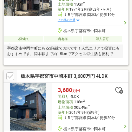
2
土地面積
150m
築年月
1974年2月(築52年7ヶ月)
ＪＲ宇都宮線 岡本駅 徒歩19分
その他の交通
栃木県宇都宮市中岡本町
2階建て
所有権
即入居可
宇都宮市中岡本町にある2階建て3DKです！人気エリアで投資にも
おすすめです。岡本駅まで約1.5kmでアクセス◎生活も便利で
す。
栃木県宇都宮市中岡本町 3,680万円 4LDK
3,680
万円
間取り
4LDK
2
建物面積
118m
2
土地面積
305.49m
築年月
2017年9月(築9年)
ＪＲ宇都宮線 岡本駅 徒歩20分
栃木県宇都宮市中岡本町