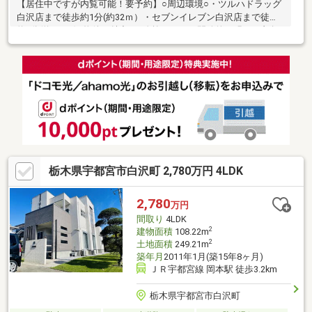
【居住中ですが内覧可能！要予約】○周辺環境○・ツルハドラッグ
白沢店まで徒歩約1分(約32ｍ）・セブンイレブン白沢店まで徒歩
約2分(約121m)■物件の魅力■・吹抜けがあり開放的で明るい印象♪
パントリーや階段下収納、WICは2部屋あり収納スペース豊富でこ
だわりの居住空間！・キッチンからも廊下からも洗面所へ行ける
2WAY動線！家事楽動線は効率的な間取りです♪・コンビニ・ドラ
ッグストアがすぐでお仕事帰りに立ち寄れる便利な立地！◆住宅
ローン相談実施中◆住宅ローンの不安な点や疑問について安心し
て住宅購入できるよう、最後までサポートいたします！何でもお
気軽にご相談ください♪
栃木県宇都宮市白沢町 2,780万円 4LDK
2,780
万円
間取り
4LDK
2
建物面積
108.22m
2
土地面積
249.21m
築年月
2011年1月(築15年8ヶ月)
ＪＲ宇都宮線 岡本駅 徒歩3.2km
栃木県宇都宮市白沢町