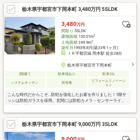
栃木県宇都宮市下岡本町 3,480万円 5SLDK
3,480
万円
間取り
5SLDK
2
建物面積
130.01m
2
土地面積
249.9m
築年月
1993年8月(築33年1ヶ月)
ＪＲ宇都宮線 岡本駅 徒歩28分
栃木県宇都宮市下岡本町
2階建て
駐車場あり
駐車2台
リフォームリノベーシ
システムキッチン
所有権
ョン
こんな時代だからこそ…防犯を強化したお家を作りました！1階サ
ッシは防犯ガラスを採用。玄関には防犯カメラ・センサーライト
を搭載。最初から防犯機能がついたデザインリノベーションハウ
スです。また他にも玄関横はフリースペースになっており、アウ
トドアグッズやボードを置いたり、室内干しスペースにも！LDK
栃木県宇都宮市下岡本町 9,000万円 3SLDK
は19帖と広々！ゆったりくつろげるヌックスペースも完備してお
ります。駐車は並列2台可能で、住んでから安心の5年間の瑕疵保
険付きです♪お気軽にお問合せください♪
9,000
万円