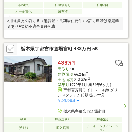
2階建て
駐車場あり
駐車3台
オール電化
所有権
※用途変更の許可要（無資産・長期居住要件）※許可申請は指定業
者あり※契約不適合責任免責
栃木県宇都宮市道場宿町 438万円 5K
438
万円
間取り
5K
2
建物面積
66.24m
2
土地面積
213.32m
築年月
1972年3月(築54年6ヶ月)
宇都宮芳賀ライトレール線 グリー
ンスタジアム前駅 徒歩22分
その他の交通
栃木県宇都宮市道場宿町
平屋
駐車場あり
駐車2台
リフォームリノベーシ
所有権
即入居可
ョン