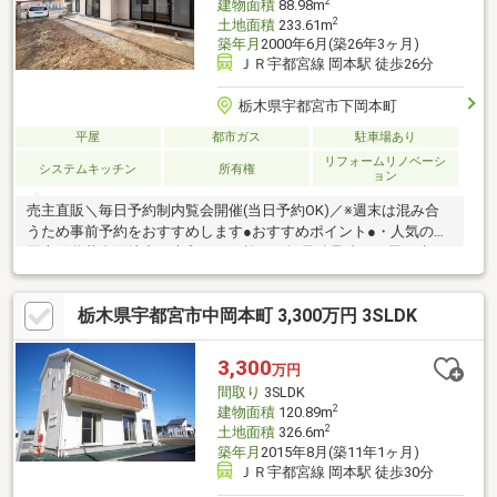
2
建物面積
88.98m
2
土地面積
233.61m
築年月
2000年6月(築26年3ヶ月)
ＪＲ宇都宮線 岡本駅 徒歩26分
栃木県宇都宮市下岡本町
平屋
都市ガス
駐車場あり
リフォームリノベーシ
システムキッチン
所有権
ョン
売主直販＼毎日予約制内覧会開催(当日予約OK)／※週末は混み合
うため事前予約をおすすめします●おすすめポイント●・人気の下
岡本町釜井台団地内・大和ハウス施工の軽量鉄骨造・平屋戸建は
大変人気です・WICが付いて収納もたっぷりです・クロス張替え
など新築気分で新生活をスタートできます♪○リフォーム内容○・
栃木県宇都宮市中岡本町 3,300万円 3SLDK
クロス張替え・水廻りCF重ね張り・トイレ、洗面化粧台新品交
換・畳表替え、襖・障子張替え・ハウスクリーニング他「お客様
への３の約束」2年間保証があるので安心！誠実敏速に対応いたし
3,300
万円
ます※価格には消費税、リフォーム費用を含みます
間取り
3SLDK
2
建物面積
120.89m
2
土地面積
326.6m
築年月
2015年8月(築11年1ヶ月)
ＪＲ宇都宮線 岡本駅 徒歩30分