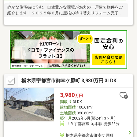
静かな住宅街に佇む、自然豊かな環境が魅力の一戸建て物件をご
紹介します！２０２５年６月に屋根の塗り替えリフォーム完了！
周辺には緑豊かな公園があり、四季折々の自然を感じながらお散
歩やジョギングを楽しむことができます。人気の平屋タイプです
☆お子様がいらっしゃるご家庭にもおすすめの物件で、小学校も
近く通学も安心です。
栃木県宇都宮市御幸ケ原町 3,980万円 3LDK
3,980
万円
間取り
3LDK
2
建物面積
100.61m
2
土地面積
350.68m
築年月
2002年6月(築24年3ヶ月)
ＪＲ宇都宮線 岡本駅 徒歩23分
栃木県宇都宮市御幸ケ原町