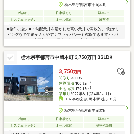
栃木県宇都宮市中岡本町
2階建て
駐車場あり
駐車3台
システムキッチン
オール電化
所有権
■物件の魅力■・勾配天井を活かした高い天井で開放的、2階がリ
ビングなので陽が入りやすくプライバシーも確保できます♪・パン
トリーやWIC、土間収納、小屋裏収納など収納が多いのが魅力♪・
桧家オリジナルキッチン「クチーナグランデ」！性能は勿論デザ
インも重視したキッチン！他の住宅設備も充実！・2階リビングは
栃木県宇都宮市中岡本町 3,750万円 3SLDK
23帖もある広さ！車は3台駐車可能な広いスペースで南庭も確保
♪・買物施設、保育園が近くなので子育て家族に安心で暮らしやす
い住環境♪◆住宅ローン相談実施中◆住宅ローンの不安な点や疑
3,750
万円
問などについて安心して住宅購入できるよう最後までサポートい
間取り
3SLDK
たします。些細な事でもお気軽にご相談ください♪
2
建物面積
106.32m
2
土地面積
179.15m
築年月
2022年6月(築4年3ヶ月)
ＪＲ宇都宮線 岡本駅 徒歩31分
栃木県宇都宮市中岡本町
2階建て
駐車場あり
駐車3台
システムキッチン
オール電化
浴室乾燥機