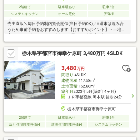
2階建て
駐車場あり
駐車3台
システムキッチン
オール電化
所有権
売主直販＼毎日予約制内覧会開催(当日予約OK)／※週末は混み合
うため事前予約をおすすめします【おすすめポイント】・土地
広々106坪・住みやすくて人気の平屋・車4台駐車可能・ヨークベ
ニマル御幸ケ原店まで徒歩4分の便利な立地・アイランドキッチン
なので開放感があり、回遊動線が動きやすい間取りです【リフォ
栃木県宇都宮市御幸ケ原町 3,480万円 4SLDK
ーム内容】・外壁塗装・クロス張替え・ユニットバス新品交換・
水廻りクッションフロア仕上げ・畳表替え、襖障子張替え・エア
コン1台新品設置・ハウスクリーニング・テレワーク、在宅勤務に
3,480
万円
も・その他リフォームのご相談も承ります※価格には消費税、リ
間取り
4SLDK
フォーム費用を含みます
2
建物面積
117.58m
2
土地面積
162.86m
築年月
2023年5月(築3年4ヶ月)
ＪＲ宇都宮線 岡本駅 徒歩24分
栃木県宇都宮市御幸ケ原町
2階建て
駐車場あり
駐車3台
設計住宅性能評価付
建設住宅性能評価付
システムキッチン