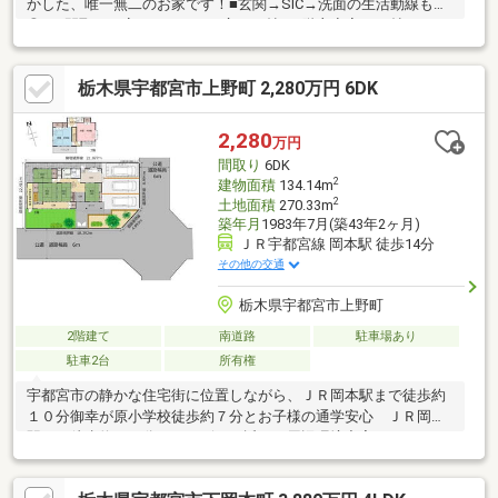
かした、唯一無二のお家です！■玄関→SIC→洗面の生活動線も
◎！■間取りも変更し、LDKは広々23帖！2階主寝室も11帖とゆと
りのある空間に！■地元工務店:K-LIVING Renovationがリノベーシ
ョンを施工しました♪■駐車場は縦列2台になります！＼空家につ
栃木県宇都宮市上野町 2,280万円 6DK
き、即案内可能です／当社は全員が【宅地建物取引士】！ご購入
の手続き・住宅ローン等、一緒にサポートします♪また、しつこい
営業活動をしておりません！お問い合わせは、電話・メールどち
2,280
万円
らでもOK！まずは、お気軽にお問い合わせください☆
間取り
6DK
2
建物面積
134.14m
2
土地面積
270.33m
築年月
1983年7月(築43年2ヶ月)
ＪＲ宇都宮線 岡本駅 徒歩14分
その他の交通
栃木県宇都宮市上野町
2階建て
南道路
駐車場あり
駐車2台
所有権
宇都宮市の静かな住宅街に位置しながら、ＪＲ岡本駅まで徒歩約
１０分御幸が原小学校徒歩約７分とお子様の通学安心 ＪＲ岡本
駅まで徒歩約１０分・コンビニ至近など周辺環境充実カースペー
ス3台（内1台はカーポート付き）で、複数台お持ちのご家族も安
心【ご内覧予約受付中】 ご内覧をご希望の方はご希望の日時を