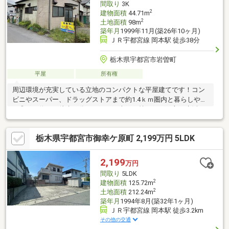
間取り
3K
2
建物面積
44.71m
2
土地面積
98m
築年月
1999年11月(築26年10ヶ月)
ＪＲ宇都宮線 岡本駅 徒歩38分
栃木県宇都宮市岩曽町
平屋
所有権
周辺環境が充実している立地のコンパクトな平屋建てです！コン
ビニやスーパー、ドラッグストアまで約1.4ｋｍ圏内と暮らしやす
さ◎バス停まで徒歩２分ですのでお車をお持ちでない方も生活し
やすいのではないでしょうか。宇都宮環状線すぐそばですので各
方面へのアクセス良好！リフォームを施してご活用いただいて
栃木県宇都宮市御幸ケ原町 2,199万円 5LDK
も、更地にして土地としてもご活用いただけます！※築年数不明
なため、システム上一番古い築年数を表示しています。
2,199
万円
間取り
5LDK
2
建物面積
125.72m
2
土地面積
212.24m
築年月
1994年8月(築32年1ヶ月)
ＪＲ宇都宮線 岡本駅 徒歩3.2km
その他の交通