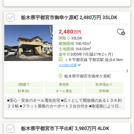
栃木県宇都宮市御幸ケ原町 2,480万円 3SLDK
2,480
万円
間取り
3SLDK
2
建物面積
106.92m
2
土地面積
164.03m
築年月
2005年7月(築21年2ヶ月)
ＪＲ宇都宮線 宇都宮駅 徒歩4.3km
その他の交通
栃木県宇都宮市御幸ケ原町
2階建て
南道路
駐車場あり
駐車3台
オール電化
所有権
■安心・安全のオール電化住宅 ■広々として開放感のあるＬＤＫ約
２２帖 ■フラット屋根のカーポート２台分付き ■南道路により日
照・通風良好
栃木県宇都宮市下平出町 3,980万円 4LDK