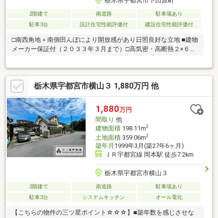
栃木県宇都宮市下田原町
2階建て
南道路
駐車場あり
駐車3台
設計住宅性能評価付
建設住宅性能評価付
□南西角地＋南側田んぼにより開放感があり日照良好な立地 ■建物
メーカー保証付（２０３３年３月まで）□高気密・高断熱２×６工
法■ＬＤＫ約３１帖・リビングは勾配天井で開放感があります １
階天井高２，６２６ 、２階天井高２，４００ □充実の住宅設備
【展示場仕様】 全館空調・太陽光発電７．１１２ｋｗ設置・キッ
栃木県宇都宮市横山３ 1,880万円 他
チン（ＹＡＪＩＭＡ） 食洗機（Ｍｉｅｌｅ）・洗濯機（Ｍｉｅｌ
ｅ）・乾燥機（Ｍｉｅｌｅ） システムバス１．２５坪（ＴＯＴ
Ｏ：シンラ） クルマｄｅ給電用システム・ガレージ・カーポート
1,880
万円
ｅｔｃ■ドックランも可能な広々とした庭
間取り
他
2
建物面積
198.11m
2
土地面積
359.06m
築年月
1999年3月(築27年6ヶ月)
ＪＲ宇都宮線 岡本駅 徒歩7.2km
栃木県宇都宮市横山３
2階建て
南道路
駐車場あり
駐車3台
システムキッチン
オール電化
【こちらの物件の三ツ星ポイント☆☆☆】■築年数を感じさせな