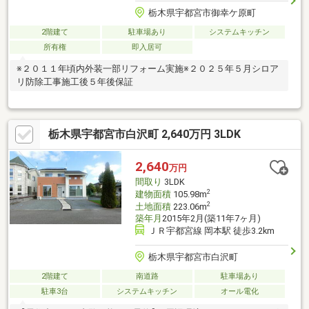
栃木県宇都宮市御幸ケ原町
2階建て
駐車場あり
システムキッチン
所有権
即入居可
※２０１１年頃内外装一部リフォーム実施※２０２５年５月シロア
リ防除工事施工後５年後保証
栃木県宇都宮市白沢町 2,640万円 3LDK
2,640
万円
間取り
3LDK
2
建物面積
105.98m
2
土地面積
223.06m
築年月
2015年2月(築11年7ヶ月)
ＪＲ宇都宮線 岡本駅 徒歩3.2km
栃木県宇都宮市白沢町
2階建て
南道路
駐車場あり
駐車3台
システムキッチン
オール電化