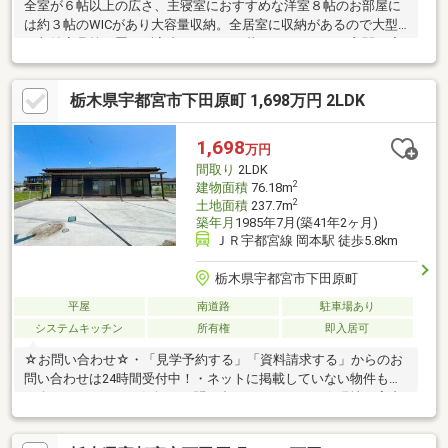
全室が６帖以上の広さ、主寝室におすすめな洋室８帖のお部屋に
は約３帖のWICがあり大容量収納。全居室に収納があるので大型
の収納家具等を置かず室内スッキリと暮らせそうです。玄関や廊
下、トイレやお風呂に手すり完備、お子様やお年を召した方も安
心して暮らせる嬉しいポイント。現在売主様居住中です、お引渡
栃木県宇都宮市下田原町 1,698万円 2LDK
しは令和８年８月下旬以降を予定しております。内覧等は事前に
ご予約頂ければ可能でございます、まずはお問い合わせくださ
い。■スーパーオータニまで徒歩約４分■ツルハドラッグまで車で
1,698
万円
約４分■ファミリーマートまで車で約５分■白澤病院まで車で約５
間取り
2LDK
分■田原小学校、田原中学校まで約２.２ｋｍ
2
建物面積
76.18m
2
土地面積
237.7m
築年月
1985年7月(築41年2ヶ月)
ＪＲ宇都宮線 岡本駅 徒歩5.8km
栃木県宇都宮市下田原町
平屋
南道路
駐車場あり
システムキッチン
所有権
即入居可
☆お問い合わせ☆・「見学予約する」「資料請求する」からのお
問い合わせは24時間受付中！・ネットに掲載していない物件もご
紹介できます！・お気軽にお問い合わせください！☆現地ご案内
について☆・平日や夜の時間帯のご案内も可能！・ご自宅や最寄
り駅など、ご指定の場所まで送迎します！☆個別相談会☆・住宅