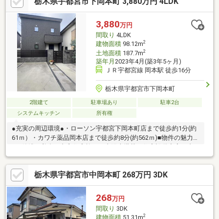
栃木県宇都宮市下岡本町 3,880万円 4LDK
お気軽にお申し付けください （※こちらの物件は居住中物件と
なっております。事前予約をお願いいたします^^） ＝＝＝＝
＝センチュリー２１ハウスゲート＝＝＝＝＝ ＴＥＬ：０１２
3,880
万円
０－８０３－５１０ ＝＝＝＝＝＝＝＝＝＝＝＝＝＝＝＝＝＝
間取り
4LDK
＝＝＝＝＝＝
2
建物面積
98.12m
2
土地面積
187.7m
築年月
2023年4月(築3年5ヶ月)
ＪＲ宇都宮線 岡本駅 徒歩16分
栃木県宇都宮市下岡本町
2階建て
駐車場あり
駐車2台
システムキッチン
所有権
●充実の周辺環境●・ローソン宇都宮下岡本町店まで徒歩約1分(約
61ｍ）・カワチ薬品岡本店まで徒歩約8分(約562ｍ)■物件の魅力
■・築浅の美邸は丸和住宅施工！太陽光搭載＆住宅設備充実、内
装材にもこだわった4LDK物件です！・コンビニすぐそば！小学校
や幼稚園、総合病院も近くで子育て世代にもシニア世代にも嬉し
栃木県宇都宮市中岡本町 268万円 3DK
い住環境♪・WICやSIC、各部屋にクローゼット完備で収納スペー
ス豊富♪◆住宅ローン相談実施中◆住宅ローンの不安な点や疑問
について安心して住宅購入できるよう最後までサポートいたしま
268
万円
す！どんなお悩みにもお応えいたします！些細な事でもお気軽に
間取り
3DK
ご相談ください♪
2
建物面積
51.31m