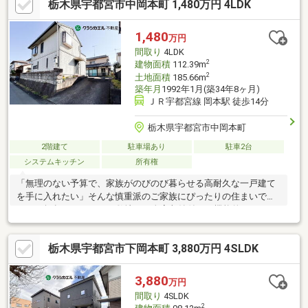
栃木県宇都宮市中岡本町 1,480万円 4LDK
地です。御幸小学校 歩約１６分（約１２００ｍ）鬼怒中学校
自転車で１３分ほど（約２２００ｍ）
1,480
万円
間取り
4LDK
2
建物面積
112.39m
2
土地面積
185.66m
築年月
1992年1月(築34年8ヶ月)
ＪＲ宇都宮線 岡本駅 徒歩14分
栃木県宇都宮市中岡本町
2階建て
駐車場あり
駐車2台
システムキッチン
所有権
「無理のない予算で、家族がのびのび暮らせる高耐久な一戸建て
を手に入れたい」そんな慎重派のご家族にぴったりの住まいで
す。56坪超のゆとりある敷地に、全室収納付きの機能的な4LDKを
確保。南向きのワイドバルコニーはお布団や洗濯物を一気に干せ
る贅沢な広さです。国道4号線バイパス近くで休日のお出かけも思
栃木県宇都宮市下岡本町 3,880万円 4SLDK
いのまま。クラシカエル不動産では、マイホーム購入後も今の生
活水準を豊かに保つための資金計画「みらい家計簿」の無料作成
から丁寧にお手伝いいたします。■宇都宮市立岡本北小学校徒歩
3,880
万円
12分■マツモトキヨシ宇都宮岡本店車約3分資料請求または見学予
間取り
4SLDK
約からお気軽にお問い合わせください
2