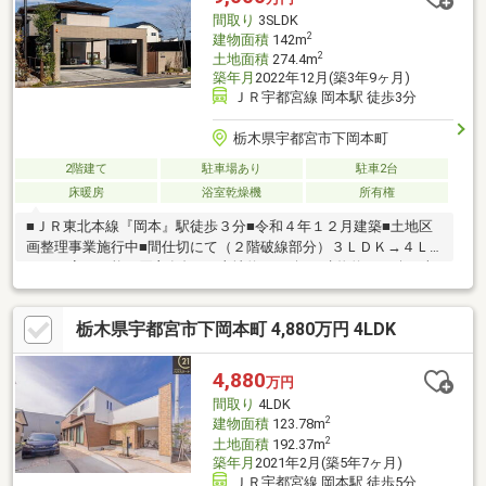
間取り
3SLDK
2
建物面積
142m
2
土地面積
274.4m
築年月
2022年12月(築3年9ヶ月)
ＪＲ宇都宮線 岡本駅 徒歩3分
栃木県宇都宮市下岡本町
2階建て
駐車場あり
駐車2台
床暖房
浴室乾燥機
所有権
■ＪＲ東北本線『岡本』駅徒歩３分■令和４年１２月建築■土地区
画整理事業施行中■間仕切にて（２階破線部分）３ＬＤＫ→４Ｌ
ＤＫへ変更可能（買主負担）■土地約83.00坪、建物約42.95坪■南
東側道路に面す■ＬＤＫ約26.8帖◆◇◆充実の設備◆◇◆・陶板
外壁「ベルバーン」・太陽光発電システム（6.30KW）・エネファ
栃木県宇都宮市下岡本町 4,880万円 4LDK
ーム・アイランドキッチン・食器洗乾燥機・床暖房（ＬＤ）・天
井埋込型空気清浄機「エアミー」・電動シャッター・電動シャッ
ター付ガレージ・ウッドデッキ・セコムホームセキュリティ
4,880
万円
間取り
4LDK
2
建物面積
123.78m
2
土地面積
192.37m
築年月
2021年2月(築5年7ヶ月)
ＪＲ宇都宮線 岡本駅 徒歩5分