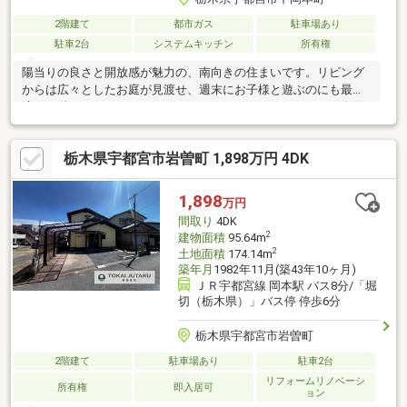
2階建て
都市ガス
駐車場あり
駐車2台
システムキッチン
所有権
陽当りの良さと開放感が魅力の、南向きの住まいです。リビング
からは広々としたお庭が見渡せ、週末にお子様と遊ぶのにも最
適。２階にはたっぷり干せるワイドなバルコニーがあり、お布団
や家族全員の洗濯物もカラッと気持ちよく乾きます。周辺は交通
量が少なめで、整備された歩道が続く閑静な住宅街。小学校も近
栃木県宇都宮市岩曽町 1,898万円 4DK
く、小さなお子様の通学も安心です。さらに、毎日のお買い物に
便利なスーパーへも歩いて１０分以内で行けるなど、生活のしや
すさが詰まった立地です。お部屋に一歩入れば、心地よい光と風
1,898
万円
が通り抜ける快適さを実感いただけます。※リフォーム2000年：
間取り
4DK
階段・２階カーペット敷き→フローリング、トイレ交換
2
建物面積
95.64m
2
土地面積
174.14m
築年月
1982年11月(築43年10ヶ月)
ＪＲ宇都宮線 岡本駅 バス8分/「堀
切（栃木県）」バス停 停歩6分
栃木県宇都宮市岩曽町
2階建て
駐車場あり
駐車2台
リフォームリノベーシ
所有権
即入居可
ョン