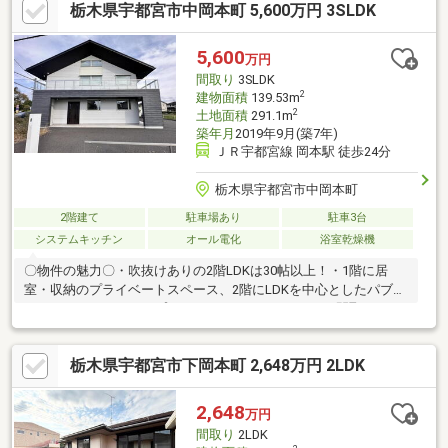
栃木県宇都宮市中岡本町 5,600万円 3SLDK
5,600
万円
間取り
3SLDK
2
建物面積
139.53m
2
土地面積
291.1m
築年月
2019年9月(築7年)
ＪＲ宇都宮線 岡本駅 徒歩24分
栃木県宇都宮市中岡本町
2階建て
駐車場あり
駐車3台
システムキッチン
オール電化
浴室乾燥機
〇物件の魅力〇・吹抜けありの2階LDKは30帖以上！・1階に居
室・収納のプライベートスペース、2階にLDKを中心としたパブリ
ックスペースとコンセプトがしっかりしたこだわりの間取です♪・
約14帖のロフト付き♪■充実の周辺環境■・サンユー 奈坪店まで
334ｍ(徒歩約5分)・セブン-イレブン 河内奈坪台店まで75ｍ(徒歩
栃木県宇都宮市下岡本町 2,648万円 2LDK
約1分)・奈坪ニュータウン第二公園まで205ｍ(徒歩約3分)◆住宅
ローン相談実施中◆～住宅ローンの不安な点や疑問について安心
して住宅購入できるよう、最後までサポートいたします～どんな
2,648
万円
お悩みにもお応えいたします！些細な事でもお気軽にご相談くだ
間取り
2LDK
さい♪