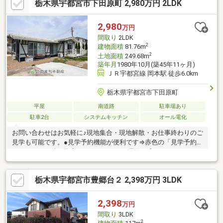
栃木県宇都宮市下田原町 2,980万円 2LDK
ローン・資金のご相談をしたい方も大歓迎◎・他社様で住宅ロー
ンが難しいと言われた方！・転職後で審査に不安がある方！・お
借入れがある方（車／カード／キャッシング／リボ）等不動産の
2,980
万円
プロ『株式会社MINATO』が後悔のないマイホーム選びの為に全
間取り
2LDK
力でお家探しをサポートさせて頂きます！
2
建物面積
81.76m
2
土地面積
249.68m
築年月
1980年10月(築45年11ヶ月)
ＪＲ宇都宮線 岡本駅 徒歩6.0km
栃木県宇都宮市下田原町
平屋
南道路
駐車場あり
駐車2台
システムキッチン
オール電化
お問い合わせはお気軽に♪現地集合・現地解散・お仕事終わりのご
見学も可能です。●見学予約機能が便利です⇒赤色の「見学予約」
ボタンから日時を指定すれば、すぐにご予約が完了します！●お
電話の場合⇒青色の「電話で問い合わせ」ボタンより通話が可能
です！※担当者に物件所在地と価格をお伝え下さい。●メールの場
栃木県宇都宮市豊郷台２ 2,398万円 3LDK
合⇒オレンジ色の「資料請求ボタン」よりフォーム入力へお進み
下さい。●不動産屋選びに迷ったら「このまち不動産」にお任せ
下さい ・宅地建物取引士の資格保有者が担当させて頂きます。 ・
2,398
万円
住宅ローン実績多数！過去に住宅ローンを断られた方でも、１度
間取り
3LDK
ご相談下さい。
2