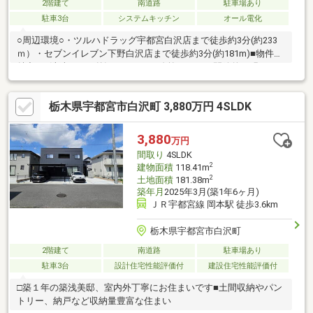
2階建て
南道路
駐車場あり
駐車3台
システムキッチン
オール電化
○周辺環境○・ツルハドラッグ宇都宮白沢店まで徒歩約3分(約233
ｍ）・セブンイレブン下野白沢店まで徒歩約3分(約181m)■物件の
魅力■・洗練された外観フォルム！吹抜けがあり開放的で明るい
印象、小上がりの和室や和室下の収納スペース等こだわりの居住
空間♪・パントリーやWICなど収納豊富♪カーポート付で並列2台駐
栃木県宇都宮市白沢町 3,880万円 4SLDK
車可！・生活環境も良く閑静な住宅街♪◆リフォーム・住宅ロー
ン相談実施中◆住宅ローンの不安な点や疑問について安心して住
宅購入できるよう、最後までサポートいたします！リフォームの
3,880
万円
事、住宅ローンの事以外でも何でもお気軽にご相談ください♪
間取り
4SLDK
2
建物面積
118.41m
2
土地面積
181.38m
築年月
2025年3月(築1年6ヶ月)
ＪＲ宇都宮線 岡本駅 徒歩3.6km
栃木県宇都宮市白沢町
2階建て
南道路
駐車場あり
駐車3台
設計住宅性能評価付
建設住宅性能評価付
□築１年の築浅美邸、室内外丁寧にお住まいです■土間収納やパン
トリー、納戸など収納量豊富な住まい