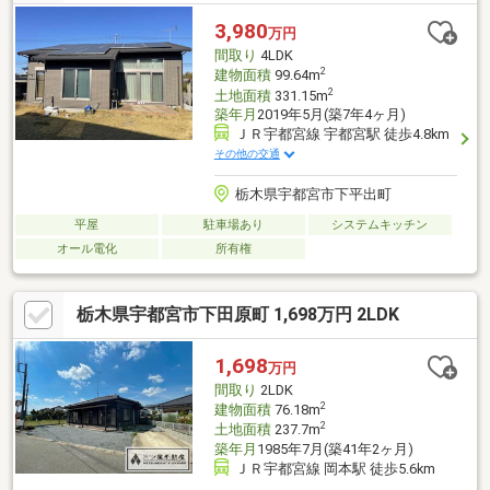
3,980
万円
間取り
4LDK
2
建物面積
99.64m
2
土地面積
331.15m
築年月
2019年5月(築7年4ヶ月)
ＪＲ宇都宮線 宇都宮駅 徒歩4.8km
その他の交通
栃木県宇都宮市下平出町
平屋
駐車場あり
システムキッチン
オール電化
所有権
栃木県宇都宮市下田原町 1,698万円 2LDK
1,698
万円
間取り
2LDK
2
建物面積
76.18m
2
土地面積
237.7m
築年月
1985年7月(築41年2ヶ月)
ＪＲ宇都宮線 岡本駅 徒歩5.6km