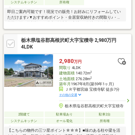
システムキッチン
所有権
即日ご案内可能です！現況での販売！お好みにリフォームしてい
ただけます♪▼おすすめポイント・全居室収納付きの間取り♪・小
学校・買い物施設まで徒歩6分以内の立地♪・敷地60坪以上！
（199.29平米）▼周辺環境・宇都宮市立岡本小学校まで徒歩7分
（約450ｍ）・フードオアシスOTANI岡本店まで徒歩10分（約270
栃木県塩谷郡高根沢町大字宝積寺 2,980万円
ｍ）・セブンイレブン河内下岡本店まで徒歩12分（約250ｍ）＼
おウチ探しはケイアイエポックメイキング（株）にお任せくださ
4LDK
い！／☆幅広いご紹介♪気になる物件を一括でご紹介させていた
だきます！☆住宅ローン相談無料対応！秘密厳守にて親身にご対
2,980
万円
応します！☆土日平日夜でもご対応可能です！
間取り
4LDK
2
建物面積
140.72m
2
土地面積
276.28m
築年月
1967年8月(築59年1ヶ月)
ＪＲ宇都宮線 宝積寺駅 徒歩7分
その他の交通
栃木県塩谷郡高根沢町大字宝積寺
2階建て
駐車場あり
駐車2台
システムキッチン
オール電化
所有権
【こちらの物件の三ツ星ポイント☆☆☆】■味のある柱や梁を活