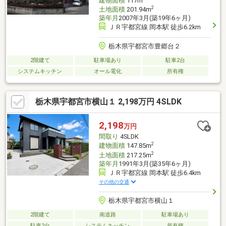
建物面積
117m
2
土地面積
201.94m
築年月
2007年3月(築19年6ヶ月)
ＪＲ宇都宮線 岡本駅 徒歩6.2km
栃木県宇都宮市豊郷台２
2階建て
駐車場あり
駐車2台
システムキッチン
オール電化
所有権
栃木県宇都宮市横山１ 2,198万円 4SLDK
2,198
万円
間取り
4SLDK
2
建物面積
147.85m
2
土地面積
217.25m
築年月
1991年3月(築35年6ヶ月)
ＪＲ宇都宮線 岡本駅 徒歩6.4km
その他の交通
栃木県宇都宮市横山１
2階建て
南道路
駐車場あり
駐車2台
システムキッチン
所有権