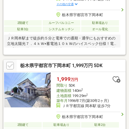
その他の交通
栃木県宇都宮市下岡本町
2階建て
ルーフバルコニー
駐車場あり
駐車3台
システムキッチン
オール電化
ＪＲ岡本駅まで徒歩約５分と電車での通期・通学にもおすすめの
立地太陽光７．４ｋＷ×蓄電池１０ｋＷのハイスペック仕様！電気
を『創る・貯める・使う』を効率よく。平出工業団地や清原・芳
賀工業団地へのアクセス良好◎全居室収納ありですっきりとした
空間へ！南向きの明るいリビング！冬でもポカポカと暖かい日差
栃木県宇都宮市下岡本町 1,999万円 5DK
しに包まれる快適な暮らし。カースペース３台分完備で来客時の
駐車スペースも安心区画整理事業対象地！道路や公園が整備さ
れ、将来の資産価値向上も期待の立地近隣（約１ｋｍ）にて商業
1,999
万円
施設の開発計画進行中（開業時期未定、２０２６年以降開業予
間取り
5DK
定）縦に広がる、圧倒的な開放感。天井高３ｍのリビング
2
建物面積
140m
2
土地面積
199.29m
築年月
1996年7月(築30年2ヶ月)
ＪＲ宇都宮線 岡本駅 徒歩7分
栃木県宇都宮市下岡本町
2階建て
駐車場あり
駐車2台