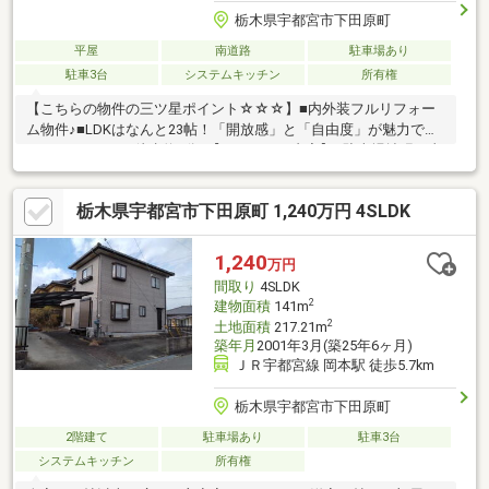
栃木県宇都宮市下田原町
平屋
南道路
駐車場あり
駐車3台
システムキッチン
所有権
【こちらの物件の三ツ星ポイント☆☆☆】■内外装フルリフォー
ム物件♪■LDKはなんと23帖！「開放感」と「自由度」が魅力で
す！■スーパーは徒歩約5分♪【リフォーム内容】■駐車場拡張工事
■駐車場土間打ち工事■外壁塗装■防蟻工事（施工後5年間保証）■
キッチン・風呂・トイレ・洗面台：新品交換■床フロアタイル貼
栃木県宇都宮市下田原町 1,240万円 4SLDK
り■壁天井クロス張替■建具交換■シューズボックス交換■照明器具
交換■ハウスクリーニング 他当社は全員が【宅地建物取引
士】！ご購入の手続き・住宅ローン等、一緒にサポートします♪お
1,240
万円
問い合わせは、電話・メールどちらでもOK！まずは、お気軽にお
間取り
4SLDK
問い合わせください☆
2
建物面積
141m
2
土地面積
217.21m
築年月
2001年3月(築25年6ヶ月)
ＪＲ宇都宮線 岡本駅 徒歩5.7km
栃木県宇都宮市下田原町
2階建て
駐車場あり
駐車3台
システムキッチン
所有権