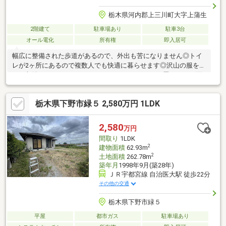
栃木県河内郡上三川町大字上蒲生
2階建て
駐車場あり
駐車3台
オール電化
所有権
即入居可
幅広に整備された歩道があるので、外出も苦になりません◎トイ
レが2ヶ所にあるので複数人でも快適に暮らせます◎沢山の服を掛
けて収納できるウォークインクローゼットは、服を畳むことが面
倒な人におすすめです◎浴室1坪以上とゆとりある空間となってお
り、入浴時ものんびりできます◎設備も充実で、快適な生活を送
栃木県下野市緑５ 2,580万円 1LDK
る事のできる、中古の戸建て物件◎こちらの物件は料理をしなが
ら会話も弾む対面式キッチンを備えています(*^^*)
2,580
万円
間取り
1LDK
2
建物面積
62.93m
2
土地面積
262.78m
築年月
1998年9月(築28年)
ＪＲ宇都宮線 自治医大駅 徒歩22分
その他の交通
栃木県下野市緑５
平屋
都市ガス
駐車場あり