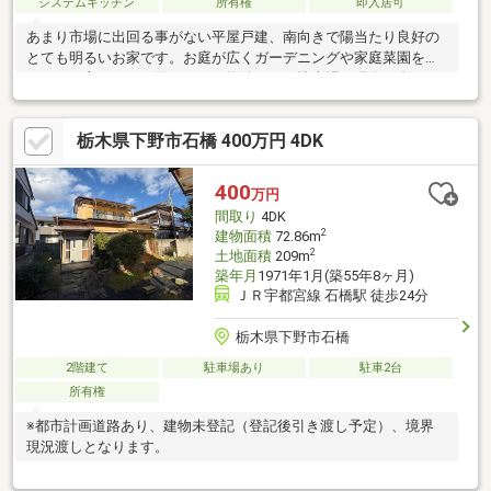
システムキッチン
所有権
即入居可
あまり市場に出回る事がない平屋戸建、南向きで陽当たり良好の
とても明るいお家です。お庭が広くガーデニングや家庭菜園を楽
しみたい方にぜひご覧頂きたい物件です。駐車場は現在１台です
が増設も可能。周辺の住環境も充実したエリアですので毎日の生
活で不便さを感じる事は少ないと思われます。即時引き渡し等可
栃木県下野市石橋 400万円 4DK
能、内覧も可能ですのでお気軽にお問い合わせください！※契約
不適合責任免責■ファミリーマートまで徒歩約４分■たいらやまで
徒歩約９分■マツモトキヨシまで車で約３分■JR自治医大駅まで車
400
万円
で約４分■緑小学校、南河内第二中学校まで徒歩約１０分
間取り
4DK
2
建物面積
72.86m
2
土地面積
209m
築年月
1971年1月(築55年8ヶ月)
ＪＲ宇都宮線 石橋駅 徒歩24分
栃木県下野市石橋
2階建て
駐車場あり
駐車2台
所有権
※都市計画道路あり、建物未登記（登記後引き渡し予定）、境界
現況渡しとなります。