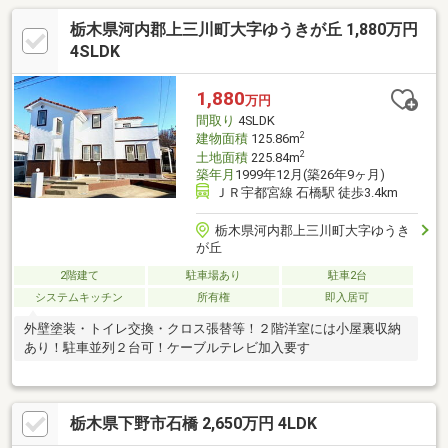
栃木県河内郡上三川町大字ゆうきが丘 1,880万円
4SLDK
1,880
万円
間取り
4SLDK
2
建物面積
125.86m
2
土地面積
225.84m
築年月
1999年12月(築26年9ヶ月)
ＪＲ宇都宮線 石橋駅 徒歩3.4km
栃木県河内郡上三川町大字ゆうき
が丘
2階建て
駐車場あり
駐車2台
システムキッチン
所有権
即入居可
外壁塗装・トイレ交換・クロス張替等！２階洋室には小屋裏収納
あり！駐車並列２台可！ケーブルテレビ加入要す
栃木県下野市石橋 2,650万円 4LDK