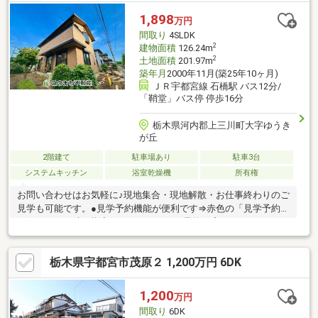
1,898
万円
間取り
4SLDK
2
建物面積
126.24m
2
土地面積
201.97m
築年月
2000年11月(築25年10ヶ月)
ＪＲ宇都宮線 石橋駅 バス12分/
「鞘堂」バス停 停歩16分
栃木県河内郡上三川町大字ゆうき
が丘
2階建て
駐車場あり
駐車3台
システムキッチン
浴室乾燥機
所有権
お問い合わせはお気軽に♪現地集合・現地解散・お仕事終わりのご
見学も可能です。●見学予約機能が便利です⇒赤色の「見学予約」
ボタンから日時を指定すれば、すぐにご予約が完了します！●お
電話の場合⇒青色の「電話で問い合わせ」ボタンより通話が可能
です！※担当者に物件所在地と価格をお伝え下さい。●メールの場
栃木県宇都宮市茂原２ 1,200万円 6DK
合⇒オレンジ色の「資料請求ボタン」よりフォーム入力へお進み
下さい。●不動産屋選びに迷ったら「このまち不動産」にお任せ
下さい ・宅地建物取引士の資格保有者が担当させて頂きます。 ・
1,200
万円
住宅ローン実績多数！過去に住宅ローンを断られた方でも、１度
間取り
6DK
ご相談下さい。