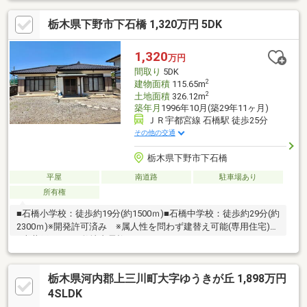
栃木県下野市下石橋 1,320万円 5DK
1,320
万円
間取り
5DK
2
建物面積
115.65m
2
土地面積
326.12m
築年月
1996年10月(築29年11ヶ月)
ＪＲ宇都宮線 石橋駅 徒歩25分
その他の交通
栃木県下野市下石橋
平屋
南道路
駐車場あり
所有権
■石橋小学校：徒歩約19分(約1500ｍ)■石橋中学校：徒歩約29分(約
2300ｍ)※開発許可済み ※属人性を問わず建替え可能(専用住宅)
※古井戸あり ※敷地内電柱あり
栃木県河内郡上三川町大字ゆうきが丘 1,898万円
4SLDK