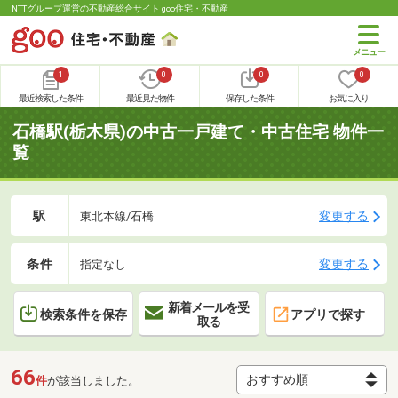
NTTグループ運営の不動産総合サイト goo住宅・不動産
1
0
0
0
最近検索した条件
最近見た物件
保存した条件
お気に入り
石橋駅(栃木県)の中古一戸建て・中古住宅 物件一
覧
駅
変更する
東北本線/石橋
条件
変更する
指定なし
新着メールを受
検索条件を保存
アプリで探す
取る
66
件
が該当しました。