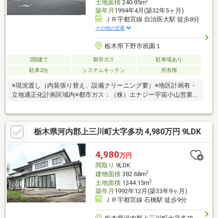
2
土地面積
240.95m
築年月
1994年4月(築32年5ヶ月)
ＪＲ宇都宮線 自治医大駅 徒歩8分
その他の交通
栃木県下野市祇園１
2階建て
都市ガス
駐車場あり
駐車2台
システムキッチン
所有権
※現況渡し（内装張り替え、設備クリーニング要）※地区計画有・
立地適正化計画区域内※都市ガス：（株）エナジー宇宙小山営業
所
栃木県河内郡上三川町大字多功 4,980万円 9LDK
4,980
万円
間取り
9LDK
2
建物面積
382.68m
2
土地面積
1344.15m
築年月
1992年12月(築33年9ヶ月)
ＪＲ宇都宮線 石橋駅 徒歩9分