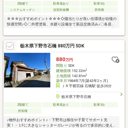
2階建て
駐車場あり
駐車3台
システムキッチン
浴室乾燥機
所有権
☆☆☆おすすめポイント☆☆☆◇陽当たりが良い住環境が自慢の
快適空間♪◇〇外壁塗装、水廻り設備全て新品交換済み♪〇各居室
収納など収納充実しております○駐車場６台可能♪〇ゆとり有る間
取りのお住まい♪自己資金0円で月々7万円台からのお支払いフル
リフォーム込みでも月々7万円台からのお支払い！（水廻り全て新
栃木県下野市石橋 880万円 5DK
品交換、壁紙新規、床材新規など）☆☆☆なないろ不動産へ住宅
ローンのご相談を☆☆☆◆自己資金（頭金）が無い、又は使いた
くない方。◆転職して間もない為、勤続年数が短い方。◆車のロ
880
万円
ーンやキャッシング等、他のローン残債があ る方（件数や金額
間取り
5DK
が多い場合は特に）。◆国民健康保険に加
2
建物面積
152.32m
2
土地面積
143.81m
築年月
1984年7月(築42年2ヶ月)
ＪＲ宇都宮線 石橋駅 徒歩26分
栃木県下野市石橋
2階建て
駐車場あり
駐車3台
所有権
♪物件おすすめポイント♪・下野市は移住や子育てサポート充
実！・１Fに大きなシャッターガレージが有るので多目的に使えま