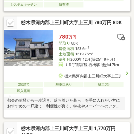
システムキッチン
所有権
栃木県河内郡上三川町大字上三川 780万円 8DK
780
万円
間取り
8DK
2
建物面積
153.6m
2
土地面積
1519.75m
築年月
2000年12月(築25年9ヶ月)
ＪＲ宇都宮線 石橋駅 徒歩4.7km
栃木県河内郡上三川町大字上三川
2階建て
駐車場あり
駐車3台
即入居可
都会の喧騒から一歩退き、落ち着いた暮らしを手に入れたい方に
おすすめの一戸建て！利便性が良く、学校やスーパーへのアクセ
スが快適で、毎日の生活がスムーズに☆さらに、店舗兼住宅とし
ての利用も可能なので、夢のビジネスを始める場としても理想的
です。周辺環境は緑が豊かで、休日には家族と一緒に近くの公園
栃木県河内郡上三川町大字上三川 1,770万円
でリフレッシュ！暮らしの中で心地よさを実感できる住まいで