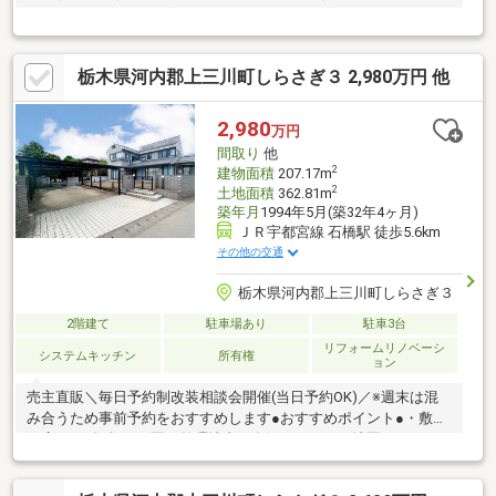
円
栃木県河内郡上三川町しらさぎ３ 2,980万円 他
2,980
万円
間取り
他
2
建物面積
207.17m
2
土地面積
362.81m
築年月
1994年5月(築32年4ヶ月)
ＪＲ宇都宮線 石橋駅 徒歩5.6km
その他の交通
栃木県河内郡上三川町しらさぎ３
2階建て
駐車場あり
駐車3台
リフォームリノベーシ
システムキッチン
所有権
ョン
売主直販＼毎日予約制改装相談会開催(当日予約OK)／※週末は混
み合うため事前予約をおすすめします●おすすめポイント●・敷地
は広々100坪超え・区画整理地内 人気のしらさぎ地区です！・1
階LDKは34.2帖！・2階にもキッチン、浴室等が付いている完全2
世帯住宅・駐車スペースは５台 すべてカーポートが付いていま