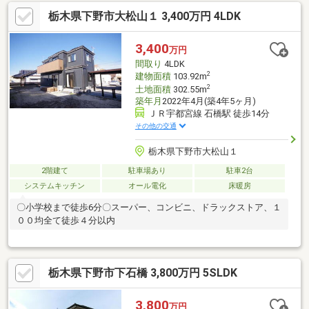
園やBBQもお楽しみいただけます。建物も大変綺麗で丁寧に住ま
栃木県下野市大松山１ 3,400万円 4LDK
われていたのが見受けられる豪邸です。大家族におススメの物
件！まずはお気軽にお問合せください(^^)/
3,400
万円
間取り
4LDK
2
建物面積
103.92m
2
土地面積
302.55m
築年月
2022年4月(築4年5ヶ月)
ＪＲ宇都宮線 石橋駅 徒歩14分
その他の交通
栃木県下野市大松山１
2階建て
駐車場あり
駐車2台
システムキッチン
オール電化
床暖房
〇小学校まで徒歩6分〇スーパー、コンビニ、ドラックストア、１
００均全て徒歩４分以内
栃木県下野市下石橋 3,800万円 5SLDK
3,800
万円