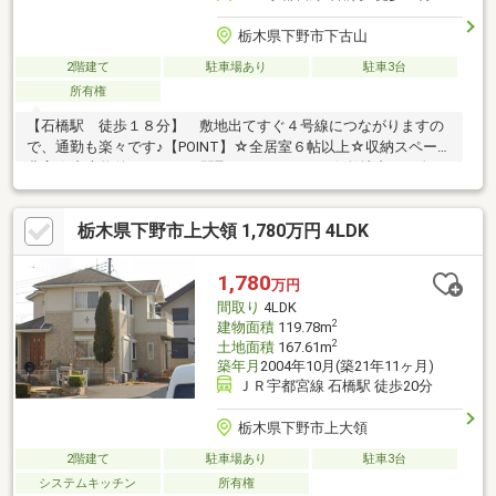
栃木県下野市下古山
2階建て
駐車場あり
駐車3台
所有権
【石橋駅 徒歩１８分】 敷地出てすぐ４号線につながりますの
で、通勤も楽々です♪【POINT】☆全居室６帖以上☆収納スペース
豊富☆中古物件ならではの間取り！７ＬＤＫ！☆敷地内で、春タ
ケノコ、タラの芽、夏にみょうがが採れます！☆隣接農地（９８
９坪）が無償で利用可能！（菜園や農業関係にお使いいただけま
栃木県下野市上大領 1,780万円 4LDK
す） 【周辺環境】かましん石橋店 車6分（2300ｍ）ウエルシア
下野石橋店 徒歩10分（700ｍ）セブンイレブン下古山店 徒歩7
分（500ｍ）古山小学校 徒歩10分（700ｍ）石橋中学校 徒歩37
1,780
万円
分（2600ｍ）文教公園 徒歩5分（300ｍ）
間取り
4LDK
2
建物面積
119.78m
2
土地面積
167.61m
築年月
2004年10月(築21年11ヶ月)
ＪＲ宇都宮線 石橋駅 徒歩20分
栃木県下野市上大領
2階建て
駐車場あり
駐車3台
システムキッチン
所有権