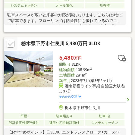
システムキッチン
オール電化
所有権
駐車スペースが広いと来客の対応が楽になります。こちらは3台ま
で駐車できます。フローリングは防音性にも優れているのでニー
ズが高いです。トイレが2ヶ所にあるので複数人でも快適に暮らせ
ます。浴室1坪以上とゆとりある空間となっており、入浴時ものん
びりできます。オール電化なら災害時にもお水やお湯を利用でき
栃木県下野市仁良川 5,480万円 3LDK
るので安心です。システムキッチン付きの物件でカラーリングも
統一できるため見た目に一体感が生まれ、美しいです。細部にも
こだわっており、その分価格は高めです。
5,480
万円
間取り
3LDK
2
建物面積
105.99m
2
土地面積
281m
築年月
2023年7月(築3年2ヶ月)
湘南新宿ライン宇須 自治医大駅 徒
歩37分
その他の交通
栃木県下野市仁良川
平屋
駐車場あり
駐車3台
設計住宅性能評価付
建設住宅性能評価付
システムキッチン
【おすすめポイント】〇3LDK+エントランスクローク+カースペ