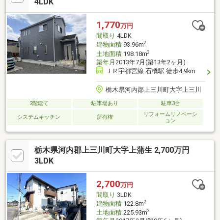
す。
4LDK
1,770
万円
間取り
4LDK
2
建物面積
93.96m
2
土地面積
198.18m
築年月
2013年7月(築13年2ヶ月)
ＪＲ宇都宮線 石橋駅 徒歩4.9km
栃木県河内郡上三川町大字上三川
2階建て
駐車場あり
駐車3台
リフォームリノベーシ
システムキッチン
所有権
ョン
栃木県河内郡上三川町大字上蒲生 2,700万円
3LDK
2,700
万円
間取り
3LDK
2
建物面積
122.8m
2
土地面積
225.93m