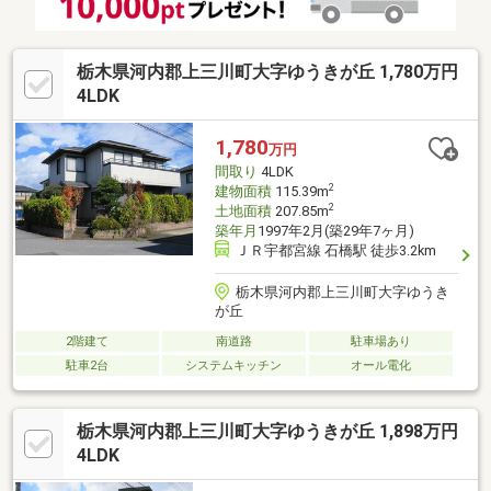
栃木県河内郡上三川町大字ゆうきが丘 1,780万円
4LDK
1,780
万円
間取り
4LDK
2
建物面積
115.39m
2
土地面積
207.85m
築年月
1997年2月(築29年7ヶ月)
ＪＲ宇都宮線 石橋駅 徒歩3.2km
栃木県河内郡上三川町大字ゆうき
が丘
2階建て
南道路
駐車場あり
駐車2台
システムキッチン
オール電化
栃木県河内郡上三川町大字ゆうきが丘 1,898万円
4LDK