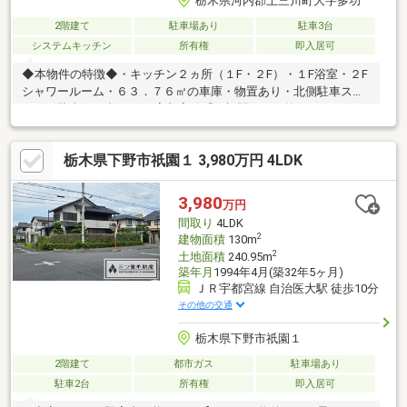
栃木県河内郡上三川町大字多功
2階建て
駐車場あり
駐車3台
システムキッチン
所有権
即入居可
◆本物件の特徴◆・キッチン２ヵ所（１F・２F）・１F浴室・２F
シャワールーム・６３．７６㎡の車庫・物置あり・北側駐車スペ
ースに駐車１０台可・JR宇都宮線『石橋駅』まで約６５０ｍ・下
水道接続可（接続費用買主負担）
栃木県下野市祇園１ 3,980万円 4LDK
3,980
万円
間取り
4LDK
2
建物面積
130m
2
土地面積
240.95m
築年月
1994年4月(築32年5ヶ月)
ＪＲ宇都宮線 自治医大駅 徒歩10分
その他の交通
栃木県下野市祇園１
2階建て
都市ガス
駐車場あり
駐車2台
所有権
即入居可