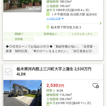
2
建物面積
180.23m
2
土地面積
195.3m
築年月
1993年5月(築33年4ヶ月)
ＪＲ宇都宮線 自治医大駅 徒歩6分
その他の交通
栃木県下野市医大前３
2階建て
駐車場あり
システムキッチン
所有権
◆◇住宅ローンでお悩みの方◇◆「勤続年数が短い」「自営業・
派遣・契約社員」「車のローンをまとめたい」「自己資金が少
額」「ひとり親家庭」など、住宅ローンを借りられるか不安…そ
んな方は東海住宅にお任せください！わかりやすく説明・段取り
いたします。地元金融機関の優遇金利もありますので、お気軽に
栃木県河内郡上三川町大字上蒲生 2,530万円
お問い合わせください！
4LDK
2,530
万円
間取り
4LDK
2
建物面積
116.34m
2
土地面積
206.25m
築年月
2019年10月(築6年11ヶ月)