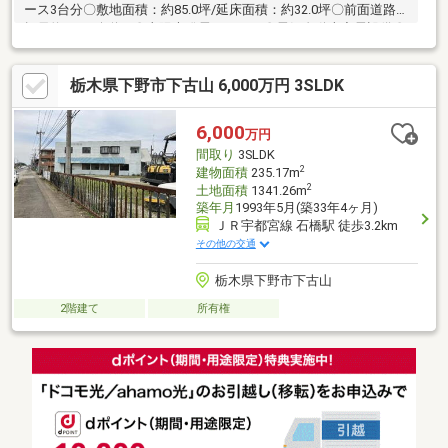
ース3台分〇敷地面積：約85.0坪/延床面積：約32.0坪〇前面道路
幅員約6M（公道）〇太陽光発電システム〇電気自動車充電設備〇
耐震等級「3」の建物〇24時間計画換気設備〇浴室換気・乾燥・
暖房設備〇エントランスクローク〇温水洗浄便座〇手洗いカウン
栃木県下野市下古山 6,000万円 3SLDK
ター〇IHコンロのシステムキッチン〇ハンズフリー水栓〇ビルト
イン浄水器〇食器洗い機〇人感センサー付き照明〇モニター付き
インターホン〇建築確認完了検査済証有り〇建設・設計住宅性能
6,000
万円
評価書有り
間取り
3SLDK
2
建物面積
235.17m
2
土地面積
1341.26m
築年月
1993年5月(築33年4ヶ月)
ＪＲ宇都宮線 石橋駅 徒歩3.2km
その他の交通
栃木県下野市下古山
2階建て
所有権