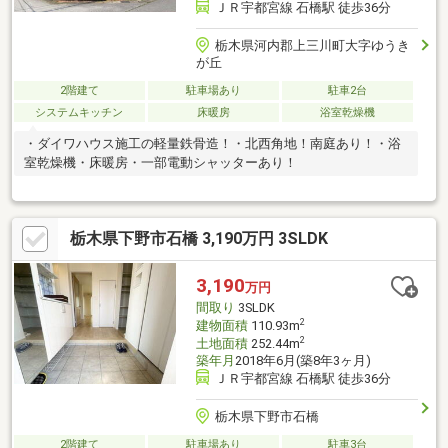
ＪＲ宇都宮線 石橋駅 徒歩36分
栃木県河内郡上三川町大字ゆうき
が丘
2階建て
駐車場あり
駐車2台
システムキッチン
床暖房
浴室乾燥機
・ダイワハウス施工の軽量鉄骨造！・北西角地！南庭あり！・浴
室乾燥機・床暖房・一部電動シャッターあり！
栃木県下野市石橋 3,190万円 3SLDK
3,190
万円
間取り
3SLDK
2
建物面積
110.93m
2
土地面積
252.44m
築年月
2018年6月(築8年3ヶ月)
ＪＲ宇都宮線 石橋駅 徒歩36分
栃木県下野市石橋
2階建て
駐車場あり
駐車3台