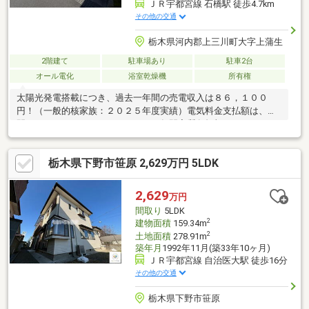
ＪＲ宇都宮線 石橋駅 徒歩4.7km
その他の交通
栃木県河内郡上三川町大字上蒲生
2階建て
駐車場あり
駐車2台
オール電化
浴室乾燥機
所有権
太陽光発電搭載につき、過去一年間の売電収入は８６，１００
円！（一般的核家族：２０２５年度実績）電気料金支払額は、年
間１２２，０２７円となっており、年間実質負担額は、３５，９
２７円で、年平均電気代月３，０００円以下（昨年度実績）を実
現している家計にやさしい住まいです♪築７年未満の閑静な住宅街
栃木県下野市笹原 2,629万円 5LDK
にあるお家です。１８畳の広々としたリビングにお洒落なアクセ
ントクロス貼りのカウンターキッチンがあります♪収納も豊富なの
で、荷物の多い方も収納には困りません◎所々に小窓があり、自
2,629
万円
然な光がたっぷり入る明るいお家です！
間取り
5LDK
2
建物面積
159.34m
2
土地面積
278.91m
築年月
1992年11月(築33年10ヶ月)
ＪＲ宇都宮線 自治医大駅 徒歩16分
その他の交通
栃木県下野市笹原