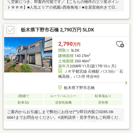
＼空家につき、即案内可能です／【こちらの物件の三ツ星ポイン
ト☆☆☆】■人気エリアの祇園♪西南角地！■全居室南向きで日当
たり良好です♪■家事が楽々の水回り動線も魅力のひとつ！■近隣
には大きな公園があり、子育て世代にもオススメの物件です！当
社は全員が【宅地建物取引士】！ご購入の手続き・住宅ローン
栃木県下野市石橋 2,790万円 5LDK
等、一緒にサポートします♪お問い合わせは、電話・メールどちら
でもOK！また、しつこい営業活動はしてません！来店時アンケー
ト記入等一切なし！まずは、お気軽にお問い合わせください♪
2,790
万円
間取り
5LDK
2
建物面積
143.25m
2
土地面積
260.46m
築年月
2008年11月(築17年10ヶ月)
ＪＲ宇都宮線 石橋駅 バス5分/「石
橋高校」バス停 停歩9分
栃木県下野市石橋
2階建て
ルーフバルコニー
駐車場あり
駐車3台
浴室乾燥機
所有権
ご案内からお引越しまで弊社にお任せ(^^)/即日内覧◎0285-38-
6661までお問合せください。※資料請求・見学予約もご利用くだ
さい♪◇〇おすすめポイント〇◇JR石橋駅も徒歩圏内の便利な住
環境♪敷地広々78坪超え！カースペース並列3台～南庭では家庭菜