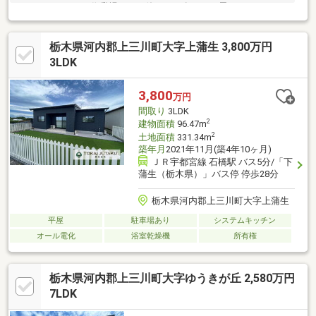
す！・ガレージは作業場として使うのも有りかと思います♪・バル
コニーは大きな広さが有り、陽当り良好です！■周辺環境■・石橋
小学校まで、徒歩14分（1090ｍ）・石橋中学校まで、徒歩13分
栃木県河内郡上三川町大字上蒲生 3,800万円
（1029ｍ）・かましん石橋店まで、徒歩13分（1035ｍ）・下野市
大松山運動公園まで、徒歩18分（1405ｍ）・セブンイレブンま
3LDK
で、徒歩13分（997ｍ）
3,800
万円
間取り
3LDK
2
建物面積
96.47m
2
土地面積
331.34m
築年月
2021年11月(築4年10ヶ月)
ＪＲ宇都宮線 石橋駅 バス5分/「下
蒲生（栃木県）」バス停 停歩28分
栃木県河内郡上三川町大字上蒲生
平屋
駐車場あり
システムキッチン
オール電化
浴室乾燥機
所有権
栃木県河内郡上三川町大字ゆうきが丘 2,580万円
7LDK