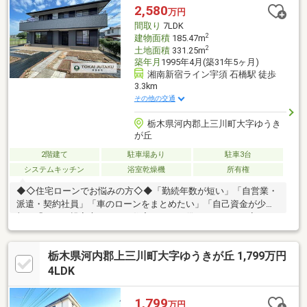
2,580
万円
間取り
7LDK
2
建物面積
185.47m
2
土地面積
331.25m
築年月
1995年4月(築31年5ヶ月)
湘南新宿ライン宇須 石橋駅 徒歩
3.3km
その他の交通
栃木県河内郡上三川町大字ゆうき
が丘
2階建て
駐車場あり
駐車3台
システムキッチン
浴室乾燥機
所有権
◆◇住宅ローンでお悩みの方◇◆「勤続年数が短い」「自営業・
派遣・契約社員」「車のローンをまとめたい」「自己資金が少
額」「ひとり親家庭」など、住宅ローンを借りられるか不安…そ
んな方は東海住宅にお任せください！わかりやすく説明・段取り
いたします。地元金融機関の優遇金利もありますので、お気軽に
栃木県河内郡上三川町大字ゆうきが丘 1,799万円
お問い合わせください！◆◇よくある3つの疑問・不安の説明動
画！◇◆関連リンクより、多くのお客様が抱える3つの不安・疑
4LDK
問の説明動画がご覧いただけます！1つあたりの3分～4分の動画
で、3つすべて見ても約10分程度となっております！
1,799
万円