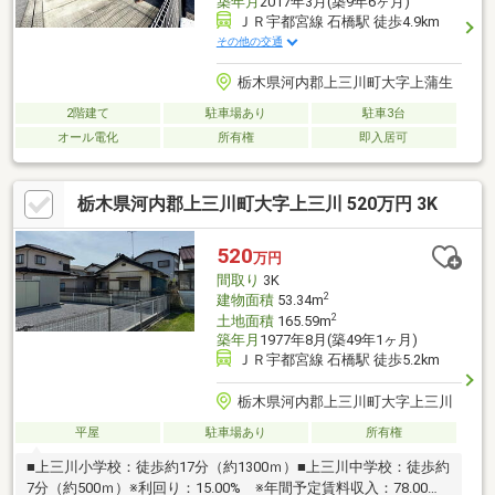
築年月
2017年3月(築9年6ヶ月)
ＪＲ宇都宮線 石橋駅 徒歩4.9km
その他の交通
栃木県河内郡上三川町大字上蒲生
2階建て
駐車場あり
駐車3台
オール電化
所有権
即入居可
栃木県河内郡上三川町大字上三川 520万円 3K
520
万円
間取り
3K
2
建物面積
53.34m
2
土地面積
165.59m
築年月
1977年8月(築49年1ヶ月)
ＪＲ宇都宮線 石橋駅 徒歩5.2km
栃木県河内郡上三川町大字上三川
平屋
駐車場あり
所有権
■上三川小学校：徒歩約17分（約1300ｍ）■上三川中学校：徒歩約
7分（約500ｍ）※利回り：15.00% ※年間予定賃料収入：78.00万