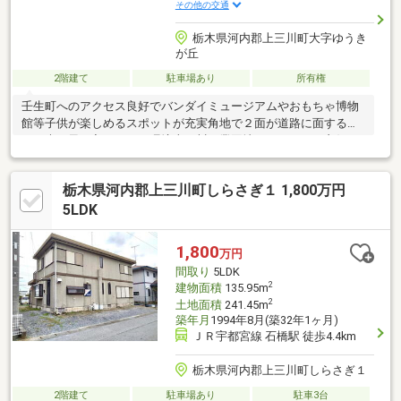
その他の交通
栃木県河内郡上三川町大字ゆうき
が丘
2階建て
駐車場あり
所有権
壬生町へのアクセス良好でバンダイミュージアムやおもちゃ博物
館等子供が楽しめるスポットが充実角地で２面が道路に面するた
め、光や風が入りやすい環境上三川工業団地へのアクセス良好で
通勤も便利ゆうき公園徒歩約４分でお子様の遊び場も◎住宅の１
階部分に組み込まれたビルトインガレージで雨風から車を守り安
栃木県河内郡上三川町しらさぎ１ 1,800万円
心交通量が少なく、子供の安全な生活動線が確保しやすい自然豊
かでのびのびとした生活を
5LDK
1,800
万円
間取り
5LDK
2
建物面積
135.95m
2
土地面積
241.45m
築年月
1994年8月(築32年1ヶ月)
ＪＲ宇都宮線 石橋駅 徒歩4.4km
栃木県河内郡上三川町しらさぎ１
2階建て
駐車場あり
駐車3台