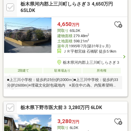
栃木県河内郡上三川町しらさぎ３ 4,650万円
6SLDK
4,650
万円
間取り
6SLDK
2
建物面積
279.48m
2
土地面積
598.21m
築年月
1995年7月(築31年2ヶ月)
ＪＲ宇都宮線 石橋駅 徒歩5.9km
栃木県河内郡上三川町しらさぎ３
2階建て
駐車場あり
所有権
■上三川小学校：徒歩約25分(約2000ｍ)■上三川中学校：徒歩約33
分(約2600m)※埋蔵文化財包蔵地内 ※居住中の為、内覧希望時は
要予約
栃木県下野市医大前３ 3,280万円 6LDK
3,280
万円
間取り
6LDK