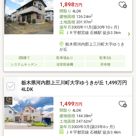
1,898
万円
間取り
4LDK
2
建物面積
126.24m
2
土地面積
201.97m
築年月
2005年11月(築20年10ヶ月)
ＪＲ宇都宮線 石橋駅 徒歩3.3km
栃木県河内郡上三川町大字ゆうき
が丘
2階建て
駐車場あり
駐車2台
システムキッチン
浴室乾燥機
所有権
栃木県河内郡上三川町大字ゆうきが丘 1,499万円
4LDK
1,499
万円
間取り
4LDK
2
建物面積
144.38m
2
土地面積
247.62m
築年月
2003年3月(築23年6ヶ月)
ＪＲ宇都宮線 石橋駅 徒歩3.4km