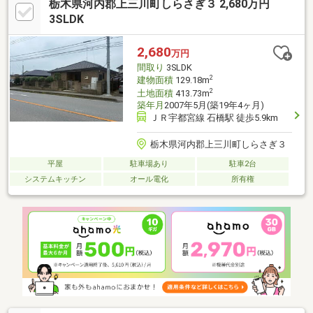
栃木県河内郡上三川町しらさぎ３ 2,680万円
す！○リフォーム内容○・外壁洗浄・屋根塗装・コーキング・和室
壁塗装・バルコニーシート防水・壁天井クロス張替え・床CF上張
3SLDK
り・畳・襖・障子張替え・洗面台交換2カ所・ハウスクリーニン
グ・庭整備※価格には消費税、リフォーム費用を含みます
2,680
万円
間取り
3SLDK
2
建物面積
129.18m
2
土地面積
413.73m
築年月
2007年5月(築19年4ヶ月)
ＪＲ宇都宮線 石橋駅 徒歩5.9km
栃木県河内郡上三川町しらさぎ３
平屋
駐車場あり
駐車2台
システムキッチン
オール電化
所有権