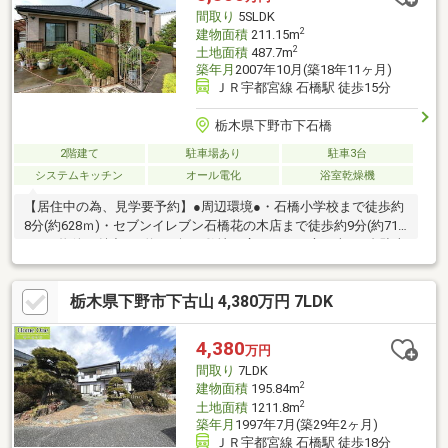
間取り
5SLDK
2
建物面積
211.15m
2
土地面積
487.7m
築年月
2007年10月(築18年11ヶ月)
ＪＲ宇都宮線 石橋駅 徒歩15分
栃木県下野市下石橋
2階建て
駐車場あり
駐車3台
システムキッチン
オール電化
浴室乾燥機
【居住中の為、見学要予約】●周辺環境●・石橋小学校まで徒歩約
8分(約628ｍ)・セブンイレブン石橋花の木店まで徒歩約9分(約712
ｍ）■物件の魅力■・約147坪の敷地は広々したお庭、車も4台駐車
可能！親子2世代暮らせる5SLDKの広い間取りが魅力♪・サンルー
ムがあり雨の日も安心、植物を育てたりペットの日向ぼっこにも
栃木県下野市下古山 4,380万円 7LDK
良さそう♪・オール電化+太陽光搭載！パントリーや玄関クローク
もあり収納豊富！◆住宅ローン相談実施中◆住宅ローンの不安な
点や疑問について安心して住宅購入できるよう最後までサポート
4,380
万円
いたします！些細な事も全力で当店スタッフがサポート致しま
間取り
7LDK
す！お気軽に相談下さい♪
2
建物面積
195.84m
2
土地面積
1211.8m
築年月
1997年7月(築29年2ヶ月)
ＪＲ宇都宮線 石橋駅 徒歩18分