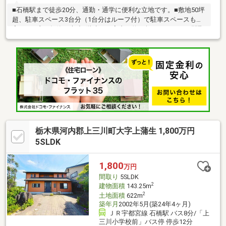
■石橋駅まで徒歩20分、通勤・通学に便利な立地です。■敷地50坪
超、駐車スペース3台分（1台分はルーフ付）で駐車スペースも充
実。■平成16年築の木造2階建て、室内は約36坪のゆとりある間取
り。■石橋小学校・中学校も徒歩圏内で、子育て世帯にもおすす
めです。西側6m公道に面し、開放感のある住環境。
栃木県河内郡上三川町大字上蒲生 1,800万円
5SLDK
1,800
万円
間取り
5SLDK
2
建物面積
143.25m
2
土地面積
622m
築年月
2002年5月(築24年4ヶ月)
ＪＲ宇都宮線 石橋駅 バス8分/「上
三川小学校前」バス停 停歩12分