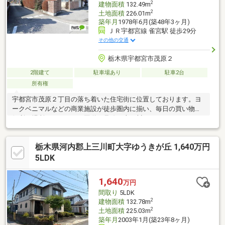
2
建物面積
132.49m
2
土地面積
226.01m
築年月
1978年6月(築48年3ヶ月)
ＪＲ宇都宮線 雀宮駅 徒歩29分
その他の交通
栃木県宇都宮市茂原２
2階建て
駐車場あり
駐車2台
所有権
宇都宮市茂原２丁目の落ち着いた住宅街に位置しております。ヨ
ークベニマルなどの商業施設が徒歩圏内に揃い、毎日の買い物に
便利な場所です。また、国道４号線や上三川ＩＣへのアクセスも
非常に良く、通勤やお出かけも軽快にこなせる利便性が大きな魅
力です。
栃木県河内郡上三川町大字ゆうきが丘 1,640万円
5LDK
1,640
万円
間取り
5LDK
2
建物面積
132.78m
2
土地面積
225.03m
築年月
2003年1月(築23年8ヶ月)