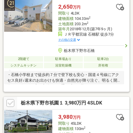
2,650
万円
間取り
4LDK
2
建物面積
104.33m
2
土地面積
203.2m
築年月
2018年12月(築7年9ヶ月)
ＪＲ宇都宮線 石橋駅 徒歩7分
その他の交通
栃木県下野市石橋
2階建て
駐車場あり
駐車2台
システムキッチン
浴室乾燥機
所有権
・石橋小学校まで徒歩約７分で登下校も安心・国道４号線にアク
セス良好♪週末のお出かけも快適・自然光が降り注ぐ、明るく開放
的なリビング・広々庭付きで四季を感じる暮らし・バルコニー2か
所。眺めも、使い方も、2倍の豊かさ・家族全員の衣類をひとまと
め。大容量のウォークインクローゼット
栃木県下野市祇園１ 3,980万円 4SLDK
3,980
万円
間取り
4SLDK
2
建物面積
130m