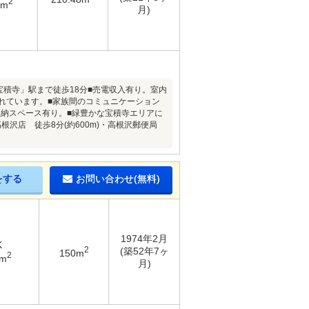
2
4m
月)
「宝積寺」駅まで徒歩18分■売電収入有り。室内
れています。■家族間のコミュニケーション
収納スペース有り。■緑豊かな宝積寺エリアに
沢店 徒歩8分(約600m)・高根沢郵便局
をする
お問い合わせ(無料)
1974年2月
K
2
(築52年7ヶ
150m
2
1m
月)