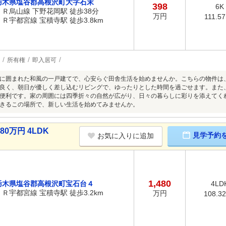
栃木県塩谷郡高根沢町大字石末
398
6K
ＪＲ烏山線 下野花岡駅 徒歩38分
万円
111.5
ＪＲ宇都宮線 宝積寺駅 徒歩3.8km
所有権
即入居可
に囲まれた和風の一戸建てで、心安らぐ田舎生活を始めませんか。こちらの物件は
良く、朝日が優しく差し込むリビングで、ゆったりとした時間を過ごせます。また
便利です。家の周囲には四季折々の自然が広がり、日々の暮らしに彩りを添えてく
きるこの場所で、新しい生活を始めてみませんか。
0万円 4LDK
見学予約
お気に入りに追加
1,480
栃木県塩谷郡高根沢町宝石台４
4LD
ＪＲ宇都宮線 宝積寺駅 徒歩3.2km
万円
108.3