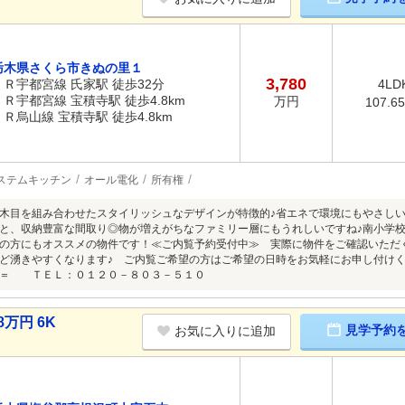
栃木県さくら市きぬの里１
3,780
ＪＲ宇都宮線 氏家駅 徒歩32分
4LD
ＪＲ宇都宮線 宝積寺駅 徒歩4.8km
万円
107.6
ＪＲ烏山線 宝積寺駅 徒歩4.8km
ステムキッチン
オール電化
所有権
木目を組み合わせたスタイリッシュなデザインが特徴的♪省エネで環境にもやさし
と、収納豊富な間取り◎物が増えがちなファミリー層にもうれしいですね♪南小学
の方にもオススメの物件です！≪ご内覧予約受付中≫ 実際に物件をご確認いただ
など湧きやすくなります♪ ご内覧ご希望の方はご希望の日時をお気軽にお申し付
＝＝ ＴＥＬ：０１２０－８０３－５１０
万円 6K
見学予約
お気に入りに追加