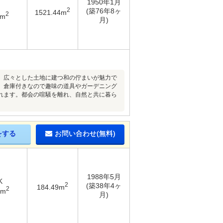
1950年1月
2
(築76年8ヶ
1521.44m
2
7m
月)
、広々とした土地に建つ和の佇まいが魅力で
、倉庫付きなので趣味の道具やガーデニング
れます。都会の喧騒を離れ、自然と共に暮ら
をする
お問い合わせ(無料)
1988年5月
K
2
(築38年4ヶ
184.49m
2
2m
月)