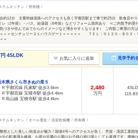
ステムキッチン
所有権
歩約12分 主要幹線道路へのアクセスも良く宇都宮駅まで車で約25分 飲食店や
イレ（2年前）・バス、給湯器（6年前）などリフォーム箇所あり ≪ご内覧予約受
気づきや住んでみてからのイメージなど湧きやすくなります♪ ご内覧ご希望の方
＝＝センチュリー２１ハウスゲート＝＝＝＝＝ ＴＥＬ：０１２０－８０３－
＝＝
円 4SLDK
見学予約
お気に入りに追加
栃木県さくら市きぬの里５
2,480
ＪＲ宇都宮線 氏家駅 徒歩3.6km
4SL
ＪＲ宇都宮線 宝積寺駅 徒歩4.4km
万円
115.8
ＪＲ烏山線 宝積寺駅 徒歩4.4km
ステムキッチン
オール電化
浴室乾燥機
所有権
整然とした美しい街並みが魅力！国道4号へのアクセスが良く、芳賀・清原工業団
台分の駐車場を確保。お庭や近隣の公園はお子様の遊び場としても最適です。建物は築