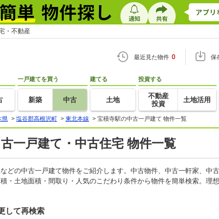
住宅・不動産
0
最近見た物件
保
一戸建てを買う
建てる
投資する
不動産
古
新築
中古
土地
土地活用
投資
木県
>
塩谷郡高根沢町
>
東北本線
>
宝積寺駅の中古一戸建て 物件一覧
中古一戸建て・中古住宅 物件一覧
軒家などの中古一戸建て物件をご紹介します。中古物件、中古一軒家、中
面積・土地面積・間取り・人気のこだわり条件から物件を簡単検索。理想
更して再検索