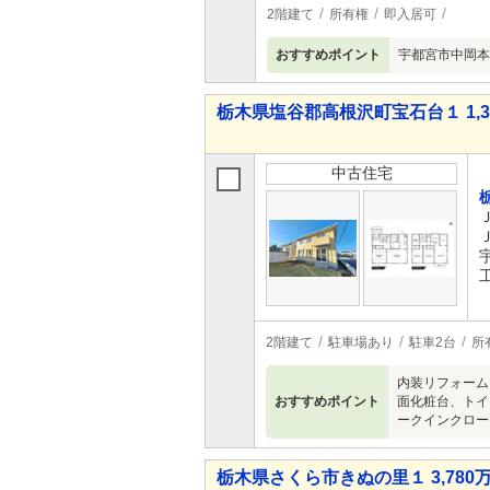
2階建て
所有権
即入居可
おすすめポイント
宇都宮市中岡本
栃木県塩谷郡高根沢町宝石台１ 1,33
中古住宅
2階建て
駐車場あり
駐車2台
所
内装リフォーム
おすすめポイント
面化粧台、トイ
ークインクロー
栃木県さくら市きぬの里１ 3,780万