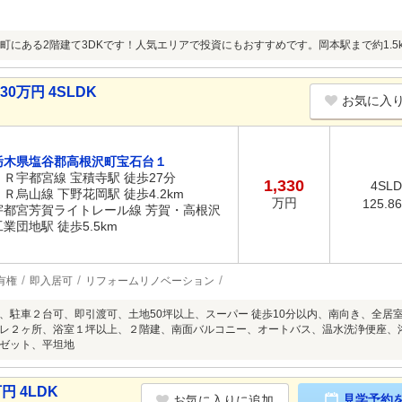
町にある2階建て3DKです！人気エリアで投資にもおすすめです。岡本駅まで約1.5
0万円 4SLDK
お気に入
栃木県塩谷郡高根沢町宝石台１
ＪＲ宇都宮線 宝積寺駅 徒歩27分
1,330
4SL
ＪＲ烏山線 下野花岡駅 徒歩4.2km
万円
125.8
宇都宮芳賀ライトレール線 芳賀・高根沢
工業団地駅 徒歩5.5km
有権
即入居可
リフォームリノベーション
、駐車２台可、即引渡可、土地50坪以上、スーパー 徒歩10分以内、南向き、全居
レ２ヶ所、浴室１坪以上、２階建、南面バルコニー、オートバス、温水洗浄便座、
ゼット、平坦地
円 4LDK
見学予約
お気に入りに追加