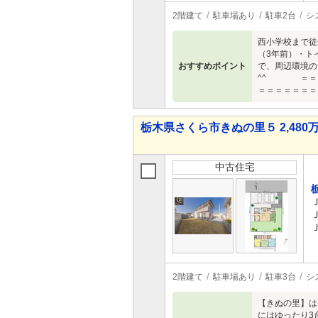
2階建て
駐車場あり
駐車2台
シ
西小学校まで徒
（3年前）・ト
おすすめポイント
で、周辺環境の
^^ ＝＝＝
＝＝＝＝＝＝＝
栃木県さくら市きぬの里５ 2,480万
中古住宅
2階建て
駐車場あり
駐車3台
シ
【きぬの里】は
にはゆったり3