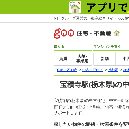
NTTグループ運営の不動産総合サイト goo
借りる
マンションを買う
店舗･
賃貸
新築
中
事業用
住宅・不動産
>
中古一戸建て
>
首都圏
>
栃
宝積寺駅(栃木県)の
宝積寺駅(栃木県)の中古住宅、中古一
探すならgoo住宅・不動産。価格・建物
サポートします。
探したい物件の路線・検索条件を変