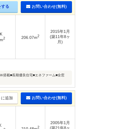
をする
お問い合わせ(無料)
2015年1月
K
2
(築11年8ヶ
206.07m
2
5m
月)
Ｗ搭載■長期優良住宅■エネファーム■全窓
お問い合わせ(無料)
りに追加
2005年1月
K
2
(築21年8ヶ
210.48m