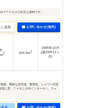
kmでアクセス◎生活も便利です。
お問い合わせ(無料)
りに追加
1996年10月
DK
2
(築29年11ヶ
204.8m
2
6m
月)
室収納、閑静な住宅地、整形地、シャワー付洗
浴室に窓、ＴＶモニタ付インターホン、ウォ
をする
お問い合わせ(無料)