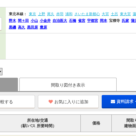
東北本線：
東京
上野
尾久
赤羽
浦和
さいたま新都心
大宮
土呂
東大宮
野木
間々田
小山
小金井
自治医大
石橋
雀宮
宇都宮
岡本
宝積寺
氏家
蒲
黒磯
高久
黒田原
豊原
間取り図付き表示
お気に入りに追加
資料請求
所在地/交通
間取
価格
（駅/バス 所要時間）
建物面