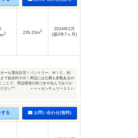
K
2024年2月
2
235.23m
2
(築2年7ヶ月)
5m
いオール電化住宅！パントリー、ＷＩＣ、約
校まで徒歩約９分！周辺には公園も多数あるの
くことで、周辺環境の気づきや住んでみてか
けください^^ ＝＝＝センチュリー２１ハ
をする
お問い合わせ(無料)