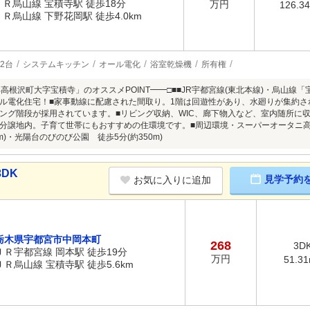
ＪＲ烏山線 宝積寺駅 徒歩18分
万円
126.3
ＪＲ烏山線 下野花岡駅 徒歩4.0km
2台
システムキッチン
オール電化
浴室乾燥機
所有権
郡高根沢町大字宝積寺」のオススメPOINT━━□■■JR宇都宮線(東北本線)・烏山線
ル電化住宅！■家事動線に配慮された間取り。1階は回遊性があり、水廻りが集約さ
ング階段が採用されています。■リビング収納、WIC、廊下物入など、室内随所に
分譲地内。子育て世帯にもおすすめの住環境です。■周辺環境・スーパーオータニ高根
0m)・光陽台のびのび公園 徒歩5分(約350m)
DK
見学予約
お気に入りに追加
栃木県宇都宮市中岡本町
268
3D
ＪＲ宇都宮線 岡本駅 徒歩19分
万円
51.3
ＪＲ烏山線 宝積寺駅 徒歩5.6km