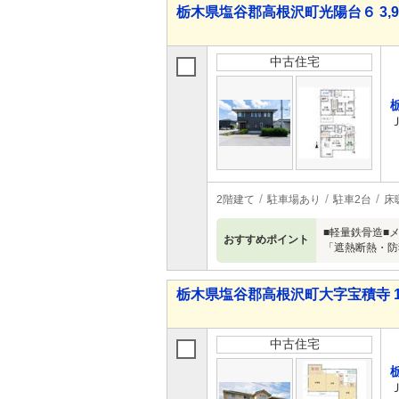
栃木県塩谷郡高根沢町光陽台６ 3,98
中古住宅
2階建て
駐車場あり
駐車2台
床
■軽量鉄骨造■
おすすめポイント
「遮熱断熱・防
栃木県塩谷郡高根沢町大字宝積寺 1,9
中古住宅