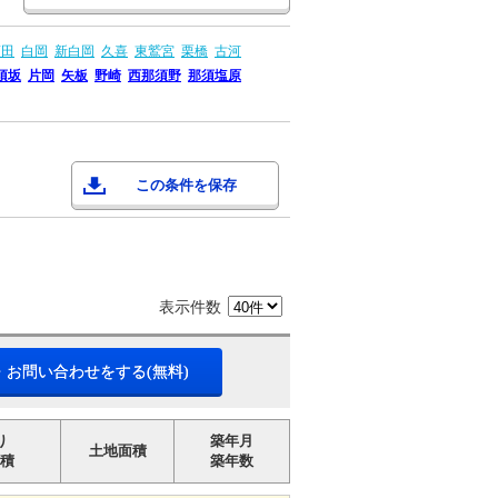
蓮田
白岡
新白岡
久喜
東鷲宮
栗橋
古河
須坂
片岡
矢板
野崎
西那須野
那須塩原
この条件を保存
表示件数
・お問い合わせをする(無料)
り
築年月
土地面積
積
築年数