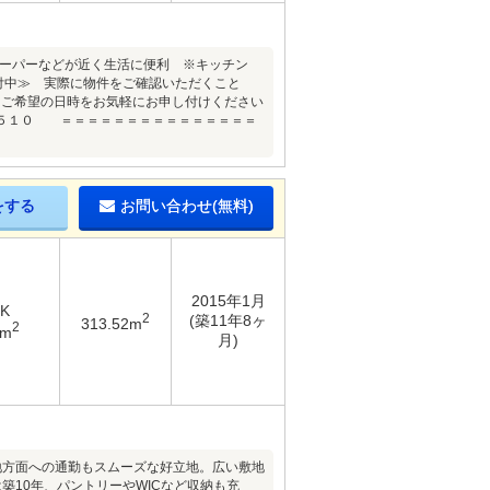
スーパーなどが近く生活に便利 ※キッチン
付中≫ 実際に物件をご確認いただくこと
はご希望の日時をお気軽にお申し付けください
５１０ ＝＝＝＝＝＝＝＝＝＝＝＝＝＝＝
をする
お問い合わせ(無料)
2015年1月
DK
2
(築11年8ヶ
313.52m
2
3m
月)
地方面への通勤もスムーズな好立地。広い敷地
10年、パントリーやWICなど収納も充