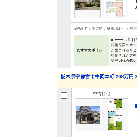
2階建て
南道路
駐車場あり
駐車
■□━━「塩谷
設備充実のオー
おすすめポイント
が生まれるリビ
整備された大型
徒歩5分(約40
栃木県宇都宮市中岡本町 268万円 3
中古住宅