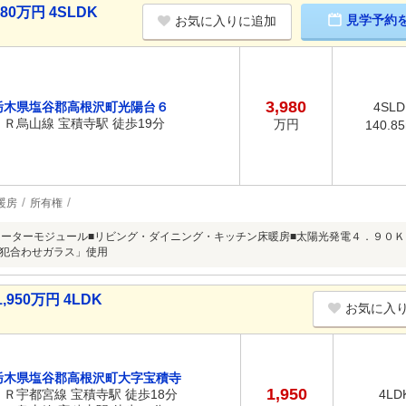
0万円 4SLDK
見学予約
お気に入りに追加
3,980
栃木県塩谷郡高根沢町光陽台６
4SLD
ＪＲ烏山線 宝積寺駅 徒歩19分
万円
140.8
暖房
所有権
メーターモジュール■リビング・ダイニング・キッチン床暖房■太陽光発電４．９０Ｋ
犯合わせガラス」使用
50万円 4LDK
お気に入
栃木県塩谷郡高根沢町大字宝積寺
1,950
ＪＲ宇都宮線 宝積寺駅 徒歩18分
4LD