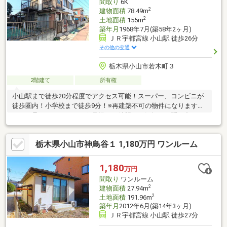
間取り
6K
2
建物面積
78.49m
2
土地面積
155m
築年月
1968年7月(築58年2ヶ月)
ＪＲ宇都宮線 小山駅 徒歩26分
その他の交通
栃木県小山市若木町３
2階建て
所有権
小山駅まで徒歩20分程度でアクセス可能！スーパー、コンビニが
徒歩圏内！小学校まで徒歩9分！※再建築不可の物件になりますの
でご了承くださいませ。☆見学のご希望はお気軽にお問い合わせ
ください♪☆リフォーム・リノベーションも弊社でご提案いたし
ます。また、リフォーム等も住宅ローンに含めて借り入れ可能で
栃木県小山市神鳥谷１ 1,180万円 ワンルーム
すのでご相談下さい！☆住宅ローンのご不安や、資金計画等のご
相談もお任せ下さい！全力でサポートいたします！
1,180
万円
間取り
ワンルーム
2
建物面積
27.94m
2
土地面積
191.96m
築年月
2012年6月(築14年3ヶ月)
ＪＲ宇都宮線 小山駅 徒歩27分