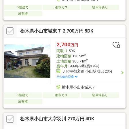
2階建て
都市ガス
駐車場あり
所有権
栃木県小山市城東７ 2,700万円 5DK
2,700
万円
間取り
5DK
2
建物面積
120.9m
2
土地面積
305.71m
築年月
1989年9月(築37年)
ＪＲ宇都宮線 小山駅 徒歩23分
その他の交通
栃木県小山市城東７
2階建て
都市ガス
駐車場あり
所有権
栃木県小山市大字羽川 270万円 4DK