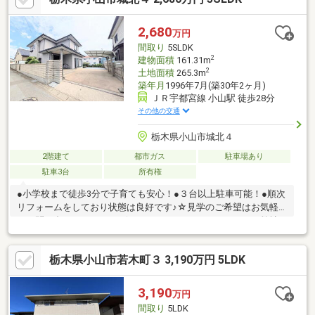
いただきます◇マイホーム購入という大きなイベントの中で皆様
のご不安の解消を一緒にお手伝いをいたします
2,680
万円
間取り
5SLDK
2
建物面積
161.31m
2
土地面積
265.3m
築年月
1996年7月(築30年2ヶ月)
ＪＲ宇都宮線 小山駅 徒歩28分
その他の交通
栃木県小山市城北４
2階建て
都市ガス
駐車場あり
駐車3台
所有権
●小学校まで徒歩3分で子育ても安心！●３台以上駐車可能！●順次
リフォームをしており状態は良好です♪☆見学のご希望はお気軽
にお問い合わせください♪☆リフォーム・リノベーションも弊社
でご提案いたします。また、リフォーム等も住宅ローンに含めて
借り入れ可能ですのでご相談下さい！☆住宅ローンのご不安や、
栃木県小山市若木町３ 3,190万円 5LDK
資金計画等のご相談もお任せ下さい！全力でサポートいたしま
す！
3,190
万円
間取り
5LDK