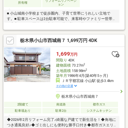
リフォームリノベーシ
所有権
ョン
■ 小山城南小学校まで徒歩圏内、子育て世帯にうれしい立地で
す。■ 駐車スペースは2台駐車可能で、来客時やファミリー世帯で
も安心です。■ 閑静な住宅街で、落ち着いた暮らしが叶えられま
す。ご希望に沿った一戸建てをご紹介いたします♪小山市の東北本
線小山付近でマイホームの購入をお考えなら、お気軽にお問い合
栃木県小山市西城南７ 1,699万円 4DK
わせください(^^)
1,699
万円
間取り
4DK
2
建物面積
73.27m
2
土地面積
158.98m
築年月
1986年4月(築40年5ヶ月)
ＪＲ宇都宮線 小山駅 徒歩3.4km
その他の交通
栃木県小山市西城南７
2階建て
南道路
都市ガス
駐車場あり
駐車2台
システムキッチン
◆2026年2月リフォーム完了♪綺麗な戸建てで新生活を！◆角地に
つき通風良好♪◆ゴミ出しにも便利な勝手口付き◆都市ガスエリ