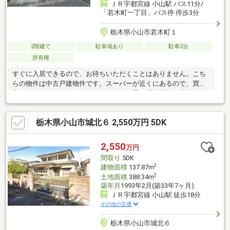
ＪＲ宇都宮線 小山駅 バス11分/
「若木町一丁目」バス停 停歩3分
栃木県小山市若木町１
2階建て
駐車場あり
駐車2台
所有権
すぐに入居できるので、お待ちいただくことはありません。こち
らの物件は中古戸建物件です。スーパーが近くにあるので、買い
忘れがあっても困ることはありません。畳は湿度調整の機能をも
っているので、年中快適に過ごせます。バス停が徒歩3分圏内にあ
ります。収納として、どなたでも気軽に扱える押入があります。
栃木県小山市城北６ 2,550万円 5DK
夫婦それぞれが仕事に車を使う家庭に必要な駐車2台可能な物件で
す。
2,550
万円
間取り
5DK
2
建物面積
137.87m
2
土地面積
388.34m
築年月
1993年2月(築33年7ヶ月)
ＪＲ宇都宮線 小山駅 徒歩18分
その他の交通
栃木県小山市城北６