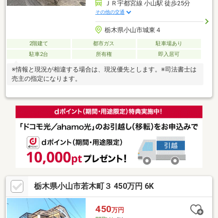
ＪＲ宇都宮線 小山駅 徒歩25分
その他の交通
栃木県小山市城東４
2階建て
都市ガス
駐車場あり
駐車2台
所有権
即入居可
※情報と現況が相違する場合は、現況優先とします。※司法書士は
売主の指定になります。
栃木県小山市若木町３ 450万円 6K
450
万円