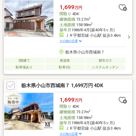
1,699
万円
間取り
4DK
2
建物面積
73.27m
2
土地面積
158.98m
築年月
1986年4月(築40年5ヶ月)
ＪＲ宇都宮線 小山駅 徒歩3.4km
その他の交通
栃木県小山市西城南７
2階建て
南道路
都市ガス
駐車場あり
駐車2台
システムキッチン
栃木県小山市西城南７ 1,699万円 4DK
1,699
万円
間取り
4DK
2
建物面積
73.27m
2
土地面積
158.98m
築年月
1986年4月(築40年5ヶ月)
ＪＲ宇都宮線 小山駅 徒歩3.4km
その他の交通