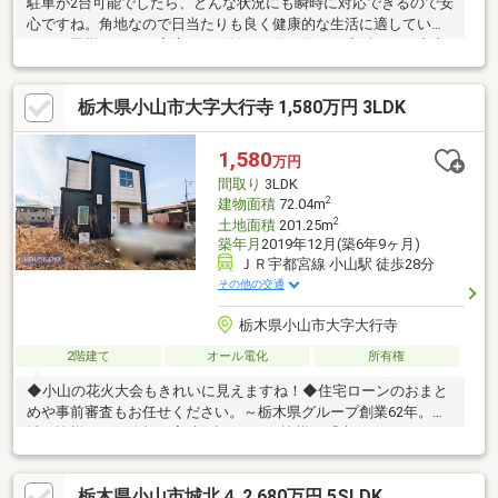
駐車が2台可能でしたら、どんな状況にも瞬時に対応できるので安
心ですね。角地なので日当たりも良く健康的な生活に適していま
す。お子様のいるご家庭にもお勧め。伸び伸びと生活できる中古
戸建て物件がコチラです。すぐに入居できるので、お待ちいただ
くことはありません。ガーデニングも楽しめる庭付物件なら沢山
栃木県小山市大字大行寺 1,580万円 3LDK
のお花を育てられます。自転車も、がたがた道に止めるよりも平
坦地に止めたほうがいいです。外装リフォーム済みなので、きれ
いな外観になっています。
1,580
万円
間取り
3LDK
2
建物面積
72.04m
2
土地面積
201.25m
築年月
2019年12月(築6年9ヶ月)
ＪＲ宇都宮線 小山駅 徒歩28分
その他の交通
栃木県小山市大字大行寺
2階建て
オール電化
所有権
◆小山の花火大会もきれいに見えますね！◆住宅ローンのおまと
めや事前審査もお任せください。～栃木県グループ創業62年。地
域の皆様からの信頼と実績の証です～■皆様に『来てよかった』
と思っていただける接客を全員心がけております■経験豊富なス
タッフが皆様をサポート◇お子様の将来・ライフプランなども一
栃木県小山市城北４ 2,680万円 5SLDK
緒に考え「買ってよかった」と喜んでいただけるご提案をさせて