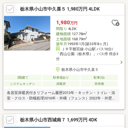
ズなご対応が可能です▼メールの場合【資料請求】ボタンよりお
栃木県小山市中久喜５ 1,980万円 4LDK
問い合わせください。他、気になる物件やご不安な事もフリーフ
ォームへご記入可能です・ひとりひとりのライフスタイルに寄り
添いご家族皆様に喜んで頂けるおうち探しをお手伝い・住宅ロー
1,980
万円
ン実績多数！お借入・ご転職等不安のある方も１度ご相談下さい
間取り
4LDK
2
建物面積
127.78m
2
土地面積
168.79m
築年月
1993年1月(築33年8ヶ月)
ＪＲ宇都宮線 小山駅 バス16分/
「西山公園（栃木県）」バス停 停歩3
分
栃木県小山市中久喜５
2階建て
駐車場あり
駐車2台
システムキッチン
床暖房
所有権
各居室床暖房付きリフォーム履歴2013年・キッチン・トイレ・浴
室・クロス・防蟻処理2016年・外構（フェンス）2022年・外壁・
屋根2023年・防蟻処理◆住宅ローンのご相談や事前審査無料！お
気軽にお問い合わせください。
栃木県小山市西城南７ 1,699万円 4DK