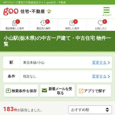
NTTグループ運営の不動産総合サイト goo住宅・不動産
1
0
0
0
最近検索した条件
最近見た物件
保存した条件
お気に入り
小山駅(栃木県)の中古一戸建て・中古住宅 物件一
覧
駅
変更する
東北本線/小山
条件
変更する
指定なし
新着メールを受
検索条件を保存
アプリで探す
取る
183
件
が該当しました。