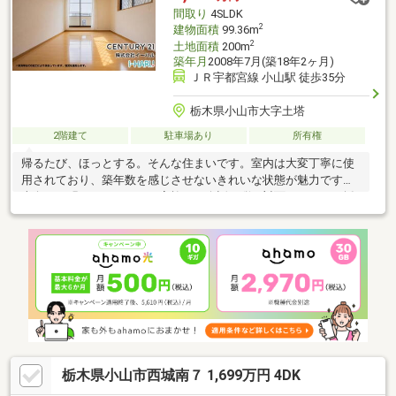
が担当させて頂きます。・キャンペーン商品は当社指定品となり
間取り
4SLDK
ます。
2
建物面積
99.36m
2
土地面積
200m
築年月
2008年7月(築18年2ヶ月)
ＪＲ宇都宮線 小山駅 徒歩35分
栃木県小山市大字土塔
2階建て
駐車場あり
所有権
帰るたび、ほっとする。そんな住まいです。室内は大変丁寧に使
用されており、築年数を感じさせないきれいな状態が魅力です。
南向きの明るいＬＤＫには家族との会話が弾む対面キッチンを採
用。リビングから庭を眺められる和室は、お子様の遊び場やくつ
ろぎスペースとしても活躍します。２階には３部屋＋納戸を備
え、全居室収納付き。駐車場は並列３台可能で、ご家族や来客時
にも安心です。オール電化住宅、区画整理地内の整った街並み、
スーパーや商業施設も利用しやすい住環境など、毎日の暮らしを
快適に支える条件が揃っています。写真だけでは伝わらない「住
まいのきれいさ」を、ぜひ現地でご覧ください。
栃木県小山市西城南７ 1,699万円 4DK