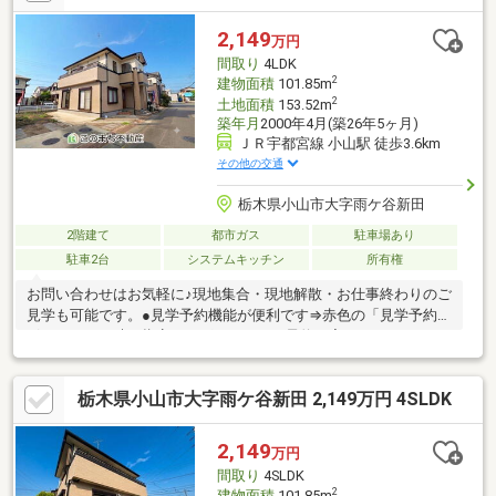
ンが難しいと言われた方！・転職後で審査に不安がある方！・お
借入れがある方（車／カード／キャッシング／リボ）等不動産の
2,149
万円
プロ『株式会社MINATO』が後悔のないマイホーム選びの為に全
間取り
4LDK
力でお家探しをサポートさせて頂きます！
2
建物面積
101.85m
2
土地面積
153.52m
築年月
2000年4月(築26年5ヶ月)
ＪＲ宇都宮線 小山駅 徒歩3.6km
その他の交通
栃木県小山市大字雨ケ谷新田
2階建て
都市ガス
駐車場あり
駐車2台
システムキッチン
所有権
お問い合わせはお気軽に♪現地集合・現地解散・お仕事終わりのご
見学も可能です。●見学予約機能が便利です⇒赤色の「見学予約」
ボタンから日時を指定すれば、すぐにご予約が完了します！●お
電話の場合⇒青色の「電話で問い合わせ」ボタンより通話が可能
です！※担当者に物件所在地と価格をお伝え下さい。●メールの場
栃木県小山市大字雨ケ谷新田 2,149万円 4SLDK
合⇒オレンジ色の「資料請求ボタン」よりフォーム入力へお進み
下さい。●不動産屋選びに迷ったら「このまち不動産」にお任せ
下さい ・宅地建物取引士の資格保有者が担当させて頂きます。 ・
2,149
万円
住宅ローン実績多数！過去に住宅ローンを断られた方でも、１度
間取り
4SLDK
ご相談下さい。
2
建物面積
101.85m