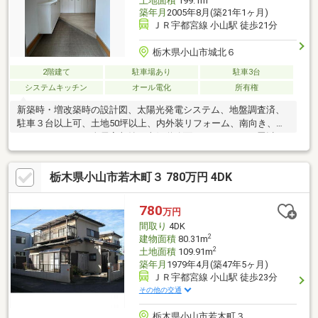
土地面積
199.1m
築年月
2005年8月(築21年1ヶ月)
ＪＲ宇都宮線 小山駅 徒歩21分
栃木県小山市城北６
2階建て
駐車場あり
駐車3台
システムキッチン
オール電化
所有権
新築時・増改築時の設計図、太陽光発電システム、地盤調査済、
駐車３台以上可、土地50坪以上、内外装リフォーム、南向き、シ
ステムキッチン、全居室収納、南側道路面す、ＬＤＫ１５畳以
上、前道６ｍ以上、和室、整形地、シャワー付洗面化粧台、対面
式キッチン、トイレ２ヶ所、浴室１坪以上、２階建、複層ガラ
栃木県小山市若木町３ 780万円 4DK
ス、温水洗浄便座、吹抜け、アイランドキッチン、ウォークイン
クローゼット、ＩＨクッキングヒーター、リビング階段、平坦
地、区画整理地内、食器洗乾燥機、オール電化
780
万円
間取り
4DK
2
建物面積
80.31m
2
土地面積
109.91m
築年月
1979年4月(築47年5ヶ月)
ＪＲ宇都宮線 小山駅 徒歩23分
その他の交通
栃木県小山市若木町３