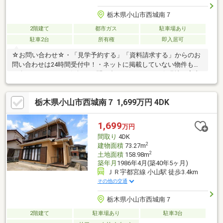
栃木県小山市西城南７
2階建て
都市ガス
駐車場あり
駐車2台
所有権
即入居可
☆お問い合わせ☆・「見学予約する」「資料請求する」からのお
問い合わせは24時間受付中！・ネットに掲載していない物件もご
紹介できます！・お気軽にお問い合わせください！☆現地ご案内
について☆・平日や夜の時間帯のご案内も可能！・ご自宅や最寄
り駅など、ご指定の場所まで送迎します！☆個別相談会☆・住宅
栃木県小山市西城南７ 1,699万円 4DK
ローン・資金のご相談をしたい方も大歓迎◎・他社様で住宅ロー
ンが難しいと言われた方！・転職後で審査に不安がある方！・お
借入れがある方（車／カード／キャッシング／リボ）等不動産の
1,699
万円
プロ『株式会社MINATO』が後悔のないマイホーム選びの為に全
間取り
4DK
力でお家探しをサポートさせて頂きます！
2
建物面積
73.27m
2
土地面積
158.98m
築年月
1986年4月(築40年5ヶ月)
ＪＲ宇都宮線 小山駅 徒歩3.4km
その他の交通
栃木県小山市西城南７
2階建て
駐車場あり
駐車3台