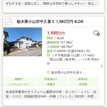
ずおすすめ・道路も広く、閑静な住宅街で暮らしやすい♪・程よい
お庭もあって日当たり良好です☆▼周辺環境・大谷北小学校まで
徒歩約17分（約1300ｍ）・小山第三中学校まで徒歩約10分（約
750ｍ）・イオン小山店まで徒歩約10分（約750ｍ）・ローソン中
栃木県小山市中久喜５ 1,980万円 4LDK
久喜5丁目店まで徒歩約6分（約450ｍ）＊---------------------＊▼本日
ご見学可能「今から見たい！」「お一人でも安心」お気軽にお問
い合わせ♪住宅ローンのご相談も随時お任せください！
1,980
万円
間取り
4LDK
2
建物面積
127.78m
2
土地面積
168.79m
築年月
1993年1月(築33年8ヶ月)
ＪＲ宇都宮線 小山駅 バス16分/
「西山公園（栃木県）」バス停 停歩3
分
栃木県小山市中久喜５
2階建て
駐車場あり
駐車2台
システムキッチン
床暖房
所有権
各居室床暖房付きリフォーム履歴2013年・キッチン・トイレ・浴
室・クロス・防蟻処理2016年・外構（フェンス）2022年・外壁・
屋根2023年・防蟻処理＼お探しのお客様へ／【通話料無料！専用
ダイヤル0120-609-608】気になる事や見学予約もお電話でスムー