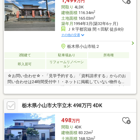
1,499
万円
間取り
4LDK
2
建物面積
116.34m
2
土地面積
165.03m
築年月
1994年3月(築32年6ヶ月)
ＪＲ宇都宮線 間々田駅 徒歩8分
その他の交通
栃木県小山市暁２
2階建て
駐車場あり
所有権
リフォームリノベーシ
即入居可
ョン
☆お問い合わせ☆・「見学予約する」「資料請求する」からのお
問い合わせは24時間受付中！・ネットに掲載していない物件もご
紹介できます！・お気軽にお問い合わせください！☆現地ご案内
について☆・平日や夜の時間帯のご案内も可能！・ご自宅や最寄
り駅など、ご指定の場所まで送迎します！☆個別相談会☆・住宅
栃木県小山市大字立木 498万円 4DK
ローン・資金のご相談をしたい方も大歓迎◎・他社様で住宅ロー
ンが難しいと言われた方！・転職後で審査に不安がある方！・お
借入れがある方（車／カード／キャッシング／リボ）等不動産の
498
万円
プロ『株式会社MINATO』が後悔のないマイホーム選びの為に全
間取り
4DK
力でお家探しをサポートさせて頂きます！
2
建物面積
83.22m
2
土地面積
168.52m