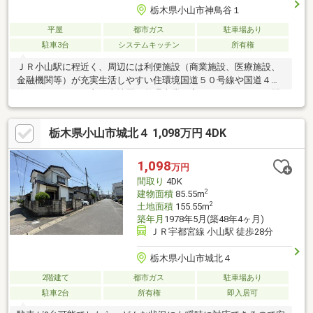
栃木県小山市神鳥谷１
平屋
都市ガス
駐車場あり
駐車3台
システムキッチン
所有権
ＪＲ小山駅に程近く、周辺には利便施設（商業施設、医療施設、
金融機関等）が充実生活しやすい住環境国道５０号線や国道４号
線へのアクセスが良好土地区画整理事業の完了エリアであり、閑
静な住宅地の一画奥行のある整形地南側にはゆとりある庭先（趣
味の家庭菜園等を愉しむことができます。）前面道路の幅もあり
栃木県小山市城北４ 1,098万円 4DK
（６ｍ幅）、駐車しやすい土地形状（駐車並列３台可）ライフラ
インが整備されており、将来的にも安心※公営水道・公共下水
道・都市ガス住宅メーカー施工※三井ホーム一人暮らしの方に最
1,098
万円
適なコンパクト住宅※庭先にゆとりがあり、プレハブ（趣味部屋
間取り
4DK
等）の増設等が可事務所・店舗として利用可
2
建物面積
85.55m
2
土地面積
155.55m
築年月
1978年5月(築48年4ヶ月)
ＪＲ宇都宮線 小山駅 徒歩28分
栃木県小山市城北４
2階建て
都市ガス
駐車場あり
駐車2台
所有権
即入居可