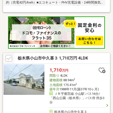
約（売電42円/kwh）■エコキュート・PHV充電設備・24時間換気
付き■外壁は高耐久キラテックタイル、Low-E複層ガラスで断熱
◎■湿度調整のエコカラットや調光LED付き間接照明のある快適リ
ビング■食洗器・浄水器付きキッチン＆カビシャット浴室など水
回りも充実■2F納戸に水回り配管あり！2世帯にも対応可能■主寝
室に大型WIC＋各室クローゼット、土間収納3.7帖で収納力抜群■
バリアフリー設計、ネット配線済み、照明は人感センサー付き■
長期優良住宅認定取得済みで安心の性能住宅！
栃木県小山市中久喜３ 1,710万円 4LDK
1,710
万円
間取り
4LDK
2
建物面積
88.94m
2
土地面積
175.41m
築年月
1988年11月(築37年10ヶ月)
ＪＲ宇都宮線 小山駅 バス16分/
「西山公園（栃木県）」バス停 停歩3
分
栃木県小山市中久喜３