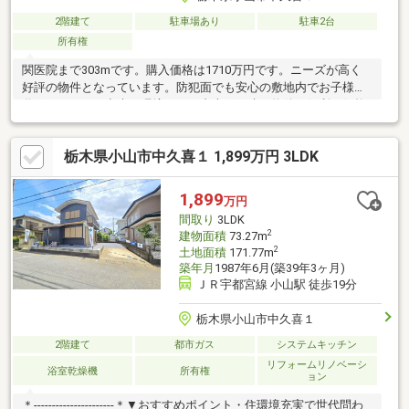
2階建て
駐車場あり
駐車2台
所有権
関医院まで303mです。購入価格は1710万円です。ニーズが高く
好評の物件となっています。防犯面でも安心の敷地内でお子様を
遊ばせることが出来る環境です。中古の戸建て物件は便利な価格
が魅力の1つです。対面式のオープンキッチンなのでご飯の支度も
ラクラクです。建物面積88.94平米の物件は住み心地が良いと評判
栃木県小山市中久喜１ 1,899万円 3LDK
です。ゆとりのある快適なお住まいをお探しの場合は当社の4LDK
の物件はいかがでしょうか。
1,899
万円
間取り
3LDK
2
建物面積
73.27m
2
土地面積
171.77m
築年月
1987年6月(築39年3ヶ月)
ＪＲ宇都宮線 小山駅 徒歩19分
栃木県小山市中久喜１
2階建て
都市ガス
システムキッチン
リフォームリノベーシ
浴室乾燥機
所有権
ョン
＊----------------------＊▼おすすめポイント・住環境充実で世代問わ