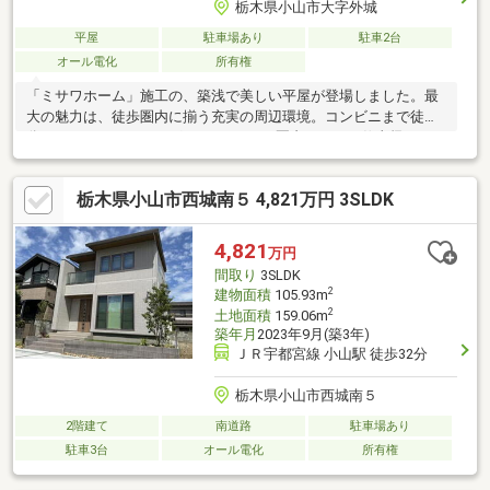
栃木県小山市大字外城
平屋
駐車場あり
駐車2台
オール電化
所有権
「ミサワホーム」施工の、築浅で美しい平屋が登場しました。最
大の魅力は、徒歩圏内に揃う充実の周辺環境。コンビニまで徒歩5
分、スーパーやドラッグストアも1ｋｍ圏内にあり、仕事帰りのお
買い物もスムーズです。また、玄関を出てすぐ（約20ｍ）には公
園があり、小さなお子様の外遊びも安心。デザイン性と機能性を
栃木県小山市西城南５ 4,821万円 3SLDK
兼ね備えたミサワホームならではの邸宅で、ゆとりある新生活を
はじめませんか？
4,821
万円
間取り
3SLDK
2
建物面積
105.93m
2
土地面積
159.06m
築年月
2023年9月(築3年)
ＪＲ宇都宮線 小山駅 徒歩32分
栃木県小山市西城南５
2階建て
南道路
駐車場あり
駐車3台
オール電化
所有権