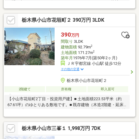
お問い合わせください♪☆リフォーム・リノベーションも弊社で
ご提案いたします。また、リフォーム等も住宅ローンに含めて借
り入れ可能ですのでご相談下さい！☆住宅ローンのご不安や、資
栃木県小山市花垣町２ 390万円 3LDK
金計画等のご相談もお任せ下さい！全力でサポートいたします！
390
万円
間取り
3LDK
2
建物面積
92.79m
2
土地面積
171.27m
築年月
1976年7月(築50年2ヶ月)
ＪＲ宇都宮線 小山駅 徒歩12分
その他の交通
栃木県小山市花垣町２
2階建て
所有権
即入居可
【小山市花垣町2丁目・投資用戸建】■ 土地面積223.53平米（約
67.61坪）のゆとりある敷地です。■ 既存建物（木造2階建・延床
92.79平米）あり。リノベーションを施し、戸建賃貸としての収益
化を目指す投資家様に適した物件です。■ 本物件は「再建築不
可」および「契約不適合責任免責（現況有姿引渡）」となりま
栃木県小山市三峯１ 1,998万円 7DK
す。■ 第一種住居地域内の閑静な住宅街。周辺には小学校や公園
も点在し、居住用としてのニーズも見込めるエリアです。※路地