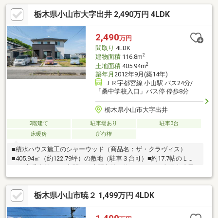
栃木県小山市大字出井 2,490万円 4LDK
2,490
万円
間取り
4LDK
2
建物面積
116.8m
2
土地面積
405.94m
築年月
2012年9月(築14年)
ＪＲ宇都宮線 小山駅 バス24分/
「桑中学校入口」バス停 停歩8分
栃木県小山市大字出井
2階建て
駐車場あり
駐車3台
床暖房
所有権
■積水ハウス施工のシャーウッド（商品名：ザ・クラヴィス）
■405.94㎡（約122.79坪）の敷地（駐車３台可）■約17.7帖のＬＤ
Ｋ（床暖房付き）■玄関には土間収納（約2㎡）あり■太陽光発電
搭載（3ＫＷ）
栃木県小山市暁２ 1,499万円 4LDK