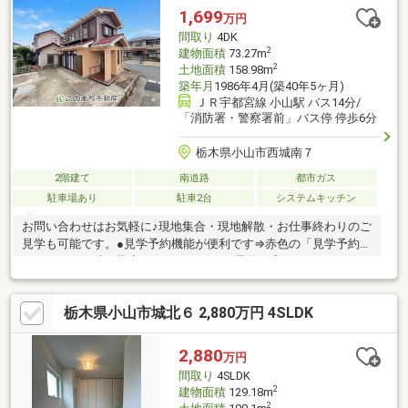
1,699
万円
間取り
4DK
2
建物面積
73.27m
2
土地面積
158.98m
築年月
1986年4月(築40年5ヶ月)
ＪＲ宇都宮線 小山駅 バス14分/
「消防署・警察署前」バス停 停歩6分
栃木県小山市西城南７
2階建て
南道路
都市ガス
駐車場あり
駐車2台
システムキッチン
お問い合わせはお気軽に♪現地集合・現地解散・お仕事終わりのご
見学も可能です。●見学予約機能が便利です⇒赤色の「見学予約」
ボタンから日時を指定すれば、すぐにご予約が完了します！●お
電話の場合⇒青色の「電話で問い合わせ」ボタンより通話が可能
です！※担当者に物件所在地と価格をお伝え下さい。●メールの場
栃木県小山市城北６ 2,880万円 4SLDK
合⇒オレンジ色の「資料請求ボタン」よりフォーム入力へお進み
下さい。●不動産屋選びに迷ったら「このまち不動産小山店・あ
かつきリビング」にお任せ下さい・宅地建物取引士の資格保有者
2,880
万円
が担当させて頂きます。・キャンペーン商品は当社指定品となり
間取り
4SLDK
ます。
2
建物面積
129.18m
2