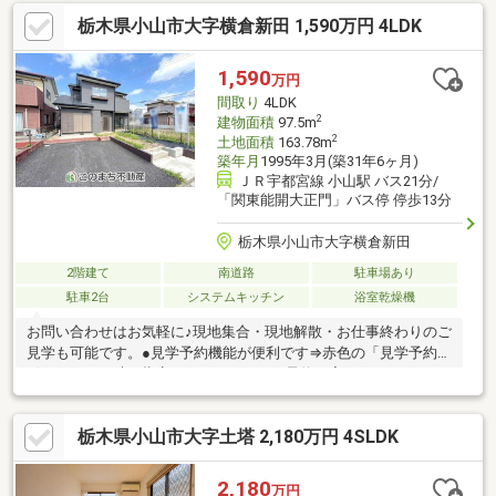
栃木県小山市大字横倉新田 1,590万円 4LDK
1,590
万円
間取り
4LDK
2
建物面積
97.5m
2
土地面積
163.78m
築年月
1995年3月(築31年6ヶ月)
ＪＲ宇都宮線 小山駅 バス21分/
「関東能開大正門」バス停 停歩13分
栃木県小山市大字横倉新田
2階建て
南道路
駐車場あり
駐車2台
システムキッチン
浴室乾燥機
お問い合わせはお気軽に♪現地集合・現地解散・お仕事終わりのご
見学も可能です。●見学予約機能が便利です⇒赤色の「見学予約」
ボタンから日時を指定すれば、すぐにご予約が完了します！●お
電話の場合⇒青色の「電話で問い合わせ」ボタンより通話が可能
です！※担当者に物件所在地と価格をお伝え下さい。●メールの場
栃木県小山市大字土塔 2,180万円 4SLDK
合⇒オレンジ色の「資料請求ボタン」よりフォーム入力へお進み
下さい。●不動産屋選びに迷ったら「このまち不動産小山店・あ
かつきリビング」にお任せ下さい・宅地建物取引士の資格保有者
2,180
万円