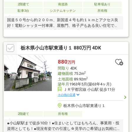
2階建て
南道路
駐車場あり
駐車3台
システムキッチン
所有権
国道５０号から約２００ｍ、新国道４号も約１ｋｍとアクセス良
好！電動シャッター付車庫、屋敷門、格子戸もある良い住宅で
す。住居としては勿論、事業用としても生かせる価値のある物件
です。東京へのアクセスは、目の前の国道５０号から新国道４号
にて、圏央道五霞インター経由で東北自動車道利用で都心までは
栃木県小山市駅東通り１ 880万円 4DK
なんと１時間程度。意外に近い立地と実感頂けると思います。電
車ならＪＲ小山駅から新幹線でこちらも５０分程度で東京駅まで
行け、交通アクセス良好です。
880
万円
間取り
4DK
2
建物面積
75.2m
2
土地面積
89.92m
築年月
1963年5月(築63年4ヶ月)
ＪＲ宇都宮線 小山駅 徒歩11分
その他の交通
栃木県小山市駅東通り１
2階建て
所有権
●小山駅駅まで徒歩10分！●住まいとしてはもちろん、事業用・投
資用としても！●現況有姿での引渡し☆見学のご希望はお気軽に