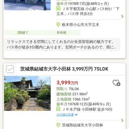
築年月
1978年7月(築48年2ヶ月)
ＪＲ宇都宮線 小山駅 バス8分/「下
立木」バス停 停歩2分
栃木県小山市大字立木
2階建て
所有権
リラックスできる空間にしてくれるのが全居室収納の魅力です。
バス停が徒歩3分圏内にあります。玄関ポーチがあるので、雨にぬ
らさずにベビーカーを置けます。中古戸建て物件でリーズナブル
かつ快適な生活を送りましょう。エアコンを備え付けているの
で、室内環境を快適にすることができますよ。入居後、改めて便
茨城県結城市大字小田林 3,999万円 7SLDK
利に感じるのは独立した洗面所の物件。フローリングは掃除が簡
単です。
3,999
万円
間取り
7SLDK
2
建物面積
231.96m
2
土地面積
1566.13m
築年月
1976年12月(築49年9ヶ月)
ＪＲ水戸線 小田林駅 徒歩10分
その他の交通
茨城県結城市大字小田林