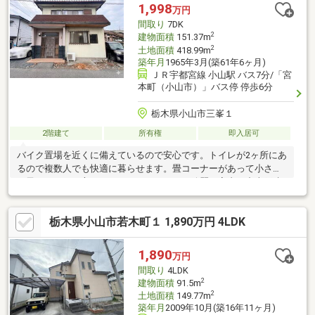
状部分面積：52.26平米（土地面積の約23%）を含みます。
1,998
万円
間取り
7DK
2
建物面積
151.37m
2
土地面積
418.99m
築年月
1965年3月(築61年6ヶ月)
ＪＲ宇都宮線 小山駅 バス7分/「宮
本町（小山市）」バス停 停歩6分
栃木県小山市三峯１
2階建て
所有権
即入居可
バイク置場を近くに備えているので安心です。トイレが2ヶ所にあ
るので複数人でも快適に暮らせます。畳コーナーがあって小さい
お子さんがいる方にもオススメできます。綺麗な室内の中古戸建
て物件で素敵な日々をおくりませんか。フローリングは木のぬく
もりが感じられるため住み心地も良好。洗面台付きの物件です。
栃木県小山市若木町１ 1,890万円 4LDK
斜面傾斜が少ない平坦な土地です。
1,890
万円
間取り
4LDK
2
建物面積
91.5m
2
土地面積
149.77m
築年月
2009年10月(築16年11ヶ月)