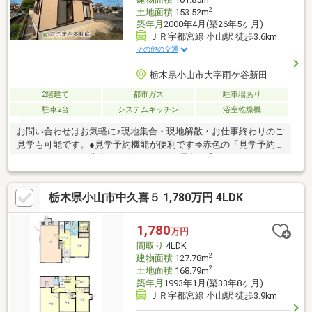
2
土地面積
153.52m
築年月
2000年4月(築26年5ヶ月)
ＪＲ宇都宮線 小山駅 徒歩3.6km
その他の交通
栃木県小山市大字雨ケ谷新田
2階建て
都市ガス
駐車場あり
駐車2台
システムキッチン
浴室乾燥機
お問い合わせはお気軽に♪現地集合・現地解散・お仕事終わりのご
見学も可能です。●見学予約機能が便利です⇒赤色の「見学予約」
ボタンから日時を指定すれば、すぐにご予約が完了します！●お
電話の場合⇒青色の「電話で問い合わせ」ボタンより通話が可能
です！※担当者に物件所在地と価格をお伝え下さい。●メールの場
栃木県小山市中久喜５ 1,780万円 4LDK
合⇒オレンジ色の「資料請求ボタン」よりフォーム入力へお進み
下さい。●不動産屋選びに迷ったら「このまち不動産小山店・あ
かつきリビング」にお任せ下さい・宅地建物取引士の資格保有者
1,780
万円
が担当させて頂きます。・キャンペーン商品は当社指定品となり
間取り
4LDK
ます。
2
建物面積
127.78m
2
土地面積
168.79m
築年月
1993年1月(築33年8ヶ月)
ＪＲ宇都宮線 小山駅 徒歩3.9km