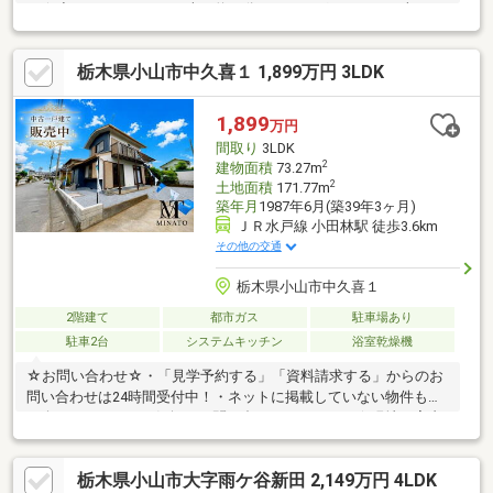
ア☆◆ヨークタウンまで車で約８分、ドラッグストアまで車で３
分
栃木県小山市中久喜１ 1,899万円 3LDK
1,899
万円
間取り
3LDK
2
建物面積
73.27m
2
土地面積
171.77m
築年月
1987年6月(築39年3ヶ月)
ＪＲ水戸線 小田林駅 徒歩3.6km
その他の交通
栃木県小山市中久喜１
2階建て
都市ガス
駐車場あり
駐車2台
システムキッチン
浴室乾燥機
☆お問い合わせ☆・「見学予約する」「資料請求する」からのお
問い合わせは24時間受付中！・ネットに掲載していない物件もご
紹介できます！・お気軽にお問い合わせください！☆現地ご案内
について☆・平日や夜の時間帯のご案内も可能！・ご自宅や最寄
り駅など、ご指定の場所まで送迎します！☆個別相談会☆・住宅
栃木県小山市大字雨ケ谷新田 2,149万円 4LDK
ローン・資金のご相談をしたい方も大歓迎◎・他社様で住宅ロー