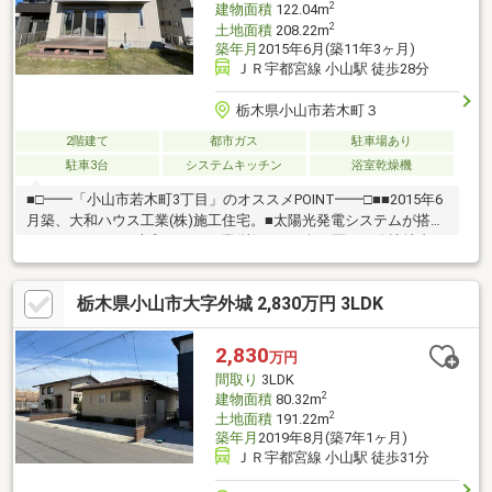
2
建物面積
122.04m
2
土地面積
208.22m
築年月
2015年6月(築11年3ヶ月)
ＪＲ宇都宮線 小山駅 徒歩28分
栃木県小山市若木町３
2階建て
都市ガス
駐車場あり
駐車3台
システムキッチン
浴室乾燥機
■□━━「小山市若木町3丁目」のオススメPOINT━━□■■2015年6
月築、大和ハウス工業(株)施工住宅。■太陽光発電システムが搭載
されています。■大和ハウス工業(株)による全40区画の分譲地内に
位置します。■大和ハウス工業(株)の住宅保証制度を継承いただけ
ます。■LDKは広々約18.0帖！隣接する約4.5帖の和室と一体利用
栃木県小山市大字外城 2,830万円 3LDK
も可能です。■大容量のWICや玄関収納、食品庫など、豊富な収納
が魅力です。■全居室2面採光。南向きバルコニーが備わっていま
す。■周辺施設・ヨークベニマル小山ゆうえんち店 徒歩11分(約
2,830
万円
850m)・おやまゆうえんちヴハーヴェストウォーク 徒歩10分(約
間取り
3LDK
800m)
2
建物面積
80.32m
2
土地面積
191.22m
築年月
2019年8月(築7年1ヶ月)
ＪＲ宇都宮線 小山駅 徒歩31分