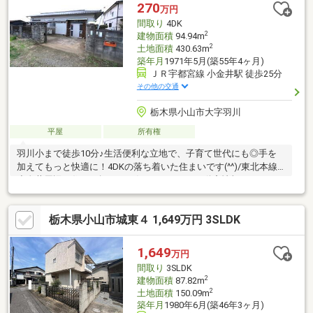
270
万円
間取り
4DK
2
建物面積
94.94m
2
土地面積
430.63m
築年月
1971年5月(築55年4ヶ月)
ＪＲ宇都宮線 小金井駅 徒歩25分
その他の交通
栃木県小山市大字羽川
平屋
所有権
羽川小まで徒歩10分♪生活便利な立地で、子育て世代にも◎手を
加えてもっと快適に！4DKの落ち着いた住まいです(^^)/東北本線
小金井周辺の住まい探しはお任せください♪不動産情報だけではな
く、地域情報についてのご質問なども承っております(^^)
栃木県小山市城東４ 1,649万円 3SLDK
1,649
万円
間取り
3SLDK
2
建物面積
87.82m
2
土地面積
150.09m
築年月
1980年6月(築46年3ヶ月)