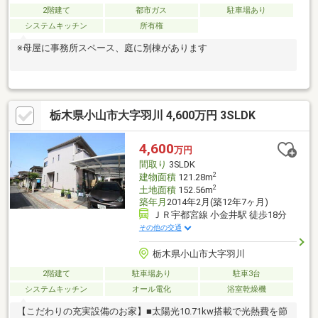
2階建て
都市ガス
駐車場あり
システムキッチン
所有権
※母屋に事務所スペース、庭に別棟があります
栃木県小山市大字羽川 4,600万円 3SLDK
4,600
万円
間取り
3SLDK
2
建物面積
121.28m
2
土地面積
152.56m
築年月
2014年2月(築12年7ヶ月)
ＪＲ宇都宮線 小金井駅 徒歩18分
その他の交通
栃木県小山市大字羽川
2階建て
駐車場あり
駐車3台
システムキッチン
オール電化
浴室乾燥機
【こだわりの充実設備のお家】■太陽光10.71kw搭載で光熱費を節