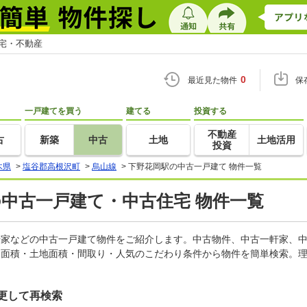
住宅・不動産
0
最近見た物件
保
一戸建てを買う
建てる
投資する
不動産
古
新築
中古
土地
土地活用
投資
木県
>
塩谷郡高根沢町
>
烏山線
>
下野花岡駅の中古一戸建て 物件一覧
の中古一戸建て・中古住宅 物件一覧
一軒家などの中古一戸建て物件をご紹介します。中古物件、中古一軒家、
物面積・土地面積・間取り・人気のこだわり条件から物件を簡単検索。理
更して再検索