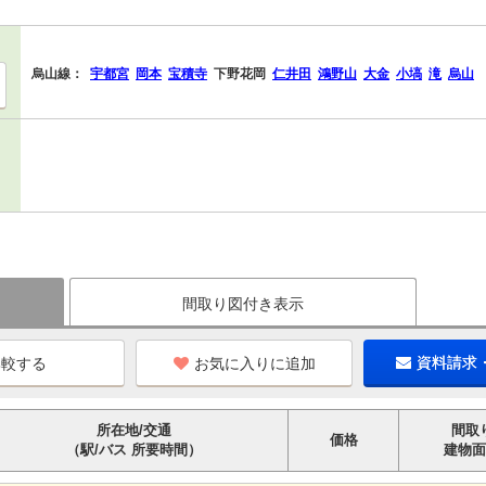
烏山線：
宇都宮
岡本
宝積寺
下野花岡
仁井田
鴻野山
大金
小塙
滝
烏山
間取り図付き表示
お気に入りに追加
資料請求
所在地/交通
間取
価格
（駅/バス 所要時間）
建物面