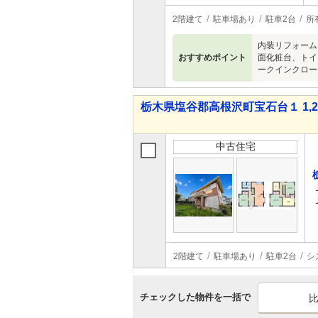
2階建て
駐車場あり
駐車2台
所
内装リフォーム
おすすめポイント
面化粧台、トイ
ークインクロー
栃木県塩谷郡高根沢町宝石台１ 1,28
中古住宅
2階建て
駐車場あり
駐車2台
シ
チェックした物件を一括で