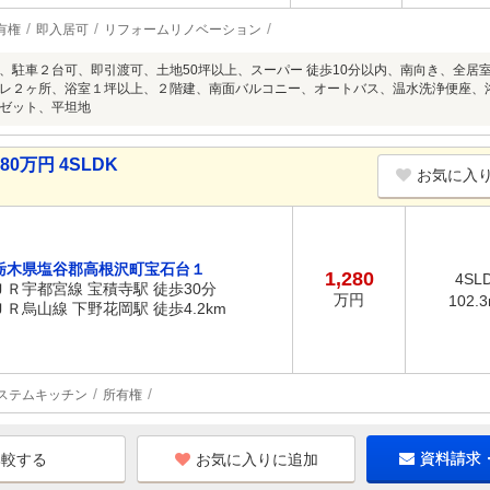
有権
即入居可
リフォームリノベーション
、駐車２台可、即引渡可、土地50坪以上、スーパー 徒歩10分以内、南向き、全居
レ２ヶ所、浴室１坪以上、２階建、南面バルコニー、オートバス、温水洗浄便座、
ゼット、平坦地
0万円 4SLDK
お気に入
栃木県塩谷郡高根沢町宝石台１
1,280
4SL
ＪＲ宇都宮線 宝積寺駅 徒歩30分
万円
102.
ＪＲ烏山線 下野花岡駅 徒歩4.2km
ステムキッチン
所有権
お気に入りに追加
資料請求