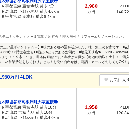
栃木県塩谷郡高根沢町大字宝積寺
2,980
ＪＲ宇都宮線 宝積寺駅 徒歩7分
4LD
ＪＲ烏山線 下野花岡駅 徒歩4.6km
万円
140.7
ＪＲ宇都宮線 岡本駅 徒歩6.4km
ステムキッチン
オール電化
所有権
即入居可
リフォームリノベーション
の三ツ星ポイント☆☆☆】■味のある柱や梁を活かした、唯一無二のお家です！■玄関
々23帖！2階主寝室も11帖とゆとりのある空間に！■地元工務店:K-LIVING Renov
ります！＼空家につき、即案内可能です／当社は全員が【宅地建物取引士】！ご購
つこい営業活動をしておりません！お問い合わせは、電話・メールどちらでもOK！
50万円 4LDK
お気に入
栃木県塩谷郡高根沢町大字宝積寺
1,950
ＪＲ宇都宮線 宝積寺駅 徒歩18分
4LD
ＪＲ烏山線 宝積寺駅 徒歩18分
万円
126.3
ＪＲ烏山線 下野花岡駅 徒歩4.0km