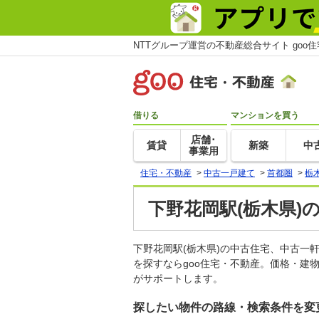
NTTグループ運営の不動産総合サイト goo
借りる
マンションを買う
店舗･
賃貸
新築
中
事業用
住宅・不動産
>
中古一戸建て
>
首都圏
>
栃
下野花岡駅(栃木県)
下野花岡駅(栃木県)の中古住宅、中古
を探すならgoo住宅・不動産。価格・建
がサポートします。
探したい物件の路線・検索条件を変