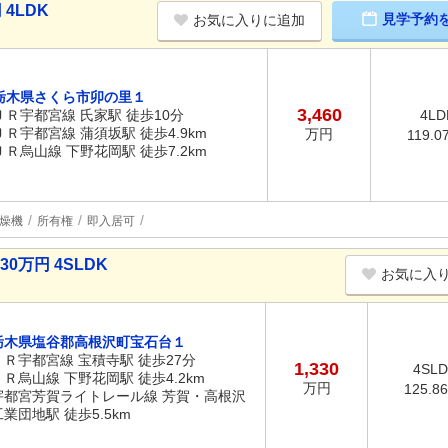
4LDK
見学予約
お気に入りに追加
栃木県さくら市卯の里１
3,460
ＪＲ宇都宮線 氏家駅 徒歩10分
4LD
ＪＲ宇都宮線 蒲須坂駅 徒歩4.9km
万円
119.0
ＪＲ烏山線 下野花岡駅 徒歩7.2km
燥機
所有権
即入居可
0万円 4SLDK
お気に入
栃木県塩谷郡高根沢町宝石台１
ＪＲ宇都宮線 宝積寺駅 徒歩27分
1,330
4SL
ＪＲ烏山線 下野花岡駅 徒歩4.2km
万円
125.8
宇都宮芳賀ライトレール線 芳賀・高根沢
工業団地駅 徒歩5.5km