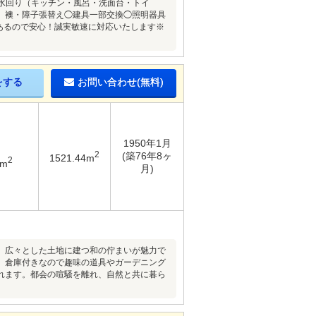
水回り（キッチン・風呂・洗面台・トイ
、襖・障子張替え◯建具一部交換◯照明器具
あるので安心！誠実敏速に対応いたします※
をする
お問い合わせ(無料)
1950年1月
2
(築76年8ヶ
1521.44m
2
7m
月)
、広々とした土地に建つ和の佇まいが魅力で
、倉庫付きなので趣味の道具やガーデニング
れます。都会の喧騒を離れ、自然と共に暮ら