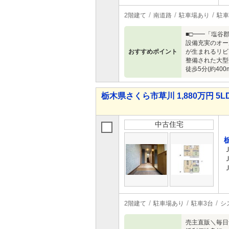
2階建て
南道路
駐車場あり
駐車
■□━━「塩谷
設備充実のオー
おすすめポイント
が生まれるリビ
整備された大型
徒歩5分(約40
栃木県さくら市草川 1,880万円 5L
中古住宅
2階建て
駐車場あり
駐車3台
シ
売主直販＼毎日