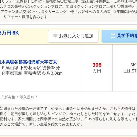
【リフォーム内容】◯外壁・屋根塗装◯防蟻工事（施工後5年間保証）◯外構工事◯
◯クロス張替え◯床クッションフロア、水回りクッションフロア上張り◯畳表替え
ドアフォン新品交換◯ハウスクリーニング 他「お客様への３の約束」2年間保証が
、リフォーム費用を含みます
万円 6K
見学予約
お気に入りに追加
栃木県塩谷郡高根沢町大字石末
398
6K
ＪＲ烏山線 下野花岡駅 徒歩38分
万円
111.5
ＪＲ宇都宮線 宝積寺駅 徒歩3.8km
所有権
即入居可
に囲まれた和風の一戸建てで、心安らぐ田舎生活を始めませんか。こちらの物件は
良く、朝日が優しく差し込むリビングで、ゆったりとした時間を過ごせます。また
便利です。家の周囲には四季折々の自然が広がり、日々の暮らしに彩りを添えてく
きるこの場所で、新しい生活を始めてみませんか。