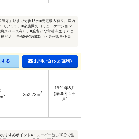
「宝積寺」駅まで徒歩18分■売電収入有り。室内
れています。■家族間のコミュニケーション
収納スペース有り。■緑豊かな宝積寺エリアに
沢店 徒歩8分(約600m)・高根沢郵便局
をする
お問い合わせ(無料)
1991年8月
K
2
(築35年1ヶ
252.72m
2
9m
月)
●おすすめポイント●・スーパー徒歩10分で生