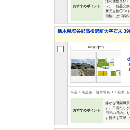
活利便性良好♪
おすすめポイント
レ）：新品交換
新品交換◯TV
価格には消費税
栃木県塩谷郡高根沢町大字石末 398
中古住宅
平屋
南道路
駐車場あり
駐車3台
静かな田園風景
す。日当たりが
おすすめポイント
用品の収納にも
す贅沢を実感で