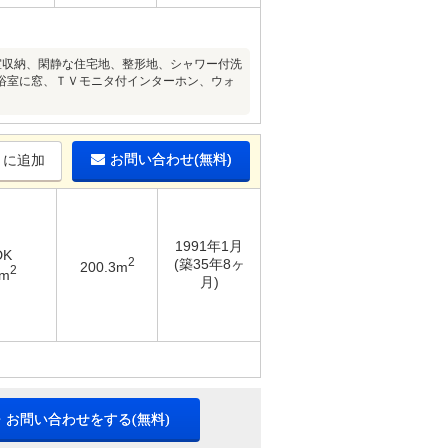
室収納、閑静な住宅地、整形地、シャワー付洗
浴室に窓、ＴＶモニタ付インターホン、ウォ
お問い合わせ(無料)
りに追加
1991年1月
DK
2
(築35年8ヶ
200.3m
2
3m
月)
・お問い合わせをする(無料)