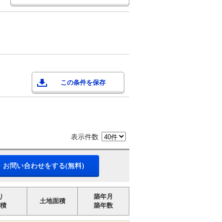
この条件を保存
表示件数
・お問い合わせをする(無料)
り
築年月
土地面積
積
築年数