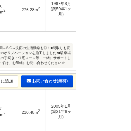
1967年8月
K
2
(築59年1ヶ
276.28m
2
2m
月)
→SIC→洗面の生活動線も◎！■間取りも変
ationがリノベーションを施工しました♪■駐車場
入の手続き・住宅ローン等、一緒にサポートし
まずは、お気軽にお問い合わせください☆
お問い合わせ(無料)
りに追加
2005年1月
K
2
(築21年8ヶ
210.48m
2
4m
月)