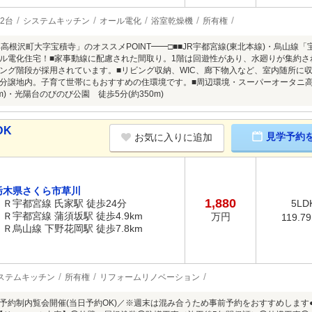
2台
システムキッチン
オール電化
浴室乾燥機
所有権
郡高根沢町大字宝積寺」のオススメPOINT━━□■■JR宇都宮線(東北本線)・烏山線
ル電化住宅！■家事動線に配慮された間取り。1階は回遊性があり、水廻りが集約さ
ング階段が採用されています。■リビング収納、WIC、廊下物入など、室内随所に
分譲地内。子育て世帯にもおすすめの住環境です。■周辺環境・スーパーオータニ高根
0m)・光陽台のびのび公園 徒歩5分(約350m)
DK
見学予約
お気に入りに追加
栃木県さくら市草川
1,880
ＪＲ宇都宮線 氏家駅 徒歩24分
5LD
ＪＲ宇都宮線 蒲須坂駅 徒歩4.9km
万円
119.7
ＪＲ烏山線 下野花岡駅 徒歩7.8km
ステムキッチン
所有権
リフォームリノベーション
予約制内覧会開催(当日予約OK)／※週末は混み合うため事前予約をおすすめします