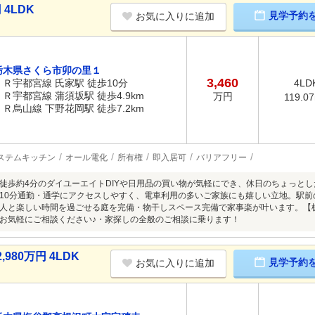
4LDK
見学予約
お気に入りに追加
栃木県さくら市卯の里１
3,460
ＪＲ宇都宮線 氏家駅 徒歩10分
4LD
ＪＲ宇都宮線 蒲須坂駅 徒歩4.9km
万円
119.0
ＪＲ烏山線 下野花岡駅 徒歩7.2km
ステムキッチン
オール電化
所有権
即入居可
バリアフリー
徒歩約4分のダイユーエイトDIYや日用品の買い物が気軽にでき、休日のちょっと
10分通勤・通学にアクセスしやすく、電車利用の多いご家族にも嬉しい立地。駅前
人と楽しい時間を過ごせる庭を完備・物干しスペース完備で家事楽が叶います。【
お気軽にご相談ください♪・家探しの全般のご相談に乗ります！
80万円 4LDK
見学予約
お気に入りに追加