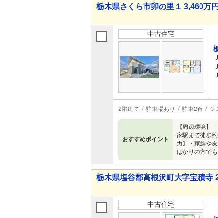
栃木県さくら市卯の里１ 3,460万円 
中古住宅
2階建て
駐車場あり
駐車2台
シ
【周辺環境】・
家駅まで徒歩約
おすすめポイント
力】・家族や友
ばかりの方でも
栃木県塩谷郡高根沢町大字宝積寺 2,9
中古住宅