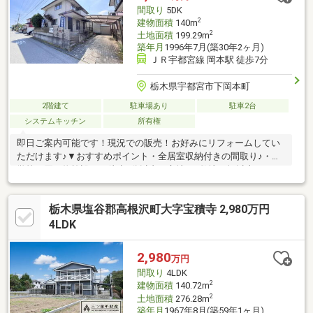
施設の開発計画進行中（開業時期未定、２０２６年以降開業予
間取り
5DK
定）縦に広がる、圧倒的な開放感。天井高３ｍのリビング
2
建物面積
140m
2
土地面積
199.29m
築年月
1996年7月(築30年2ヶ月)
ＪＲ宇都宮線 岡本駅 徒歩7分
栃木県宇都宮市下岡本町
2階建て
駐車場あり
駐車2台
システムキッチン
所有権
即日ご案内可能です！現況での販売！お好みにリフォームしてい
ただけます♪▼おすすめポイント・全居室収納付きの間取り♪・小
学校・買い物施設まで徒歩6分以内の立地♪・敷地60坪以上！
（199.29平米）▼周辺環境・宇都宮市立岡本小学校まで徒歩7分
（約450ｍ）・フードオアシスOTANI岡本店まで徒歩10分（約270
栃木県塩谷郡高根沢町大字宝積寺 2,980万円
ｍ）・セブンイレブン河内下岡本店まで徒歩12分（約250ｍ）＼
おウチ探しはケイアイエポックメイキング（株）にお任せくださ
4LDK
い！／☆幅広いご紹介♪気になる物件を一括でご紹介させていた
だきます！☆住宅ローン相談無料対応！秘密厳守にて親身にご対
2,980
万円
応します！☆土日平日夜でもご対応可能です！
間取り
4LDK
2
建物面積
140.72m
2
土地面積
276.28m
築年月
1967年8月(築59年1ヶ月)