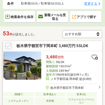
条件
変更する
駐車場2台分／駐車場3台分以上
新着メールを受
検索条件を保存
アプリで探す
取る
53
件
が該当しました。
栃木県宇都宮市下岡本町 3,480万円 5SLDK
3,480
万円
間取り
5SLDK
2
建物面積
130.01m
2
土地面積
249.9m
築年月
1993年8月(築33年1ヶ月)
ＪＲ宇都宮線 岡本駅 徒歩28分
栃木県宇都宮市下岡本町
2階建て
駐車場あり
駐車2台
リフォームリノベーシ
システムキッチン
所有権
ョン