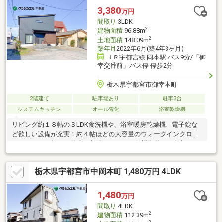
わせは、電話・メール・見学予約どれでもOK！また、しつこい営
3,380
万円
業活動はしてません！まずは、お気軽にお問い合わせください！
間取り
3LDK
2
建物面積
96.88m
2
土地面積
148.09m
築年月
2022年6月(築4年3ヶ月)
ＪＲ宇都宮線 岡本駅 バス9分/「御
幸交番前」バス停 停歩2分
栃木県宇都宮市御幸本町
2階建て
駐車場あり
駐車3台
システムキッチン
オール電化
浴室乾燥機
リビング約１８帖の３LDK食洗機や、浴室暖房乾燥機、電子錠な
ど欲しい設備が充実！約４帖ほどの大容量のウォークインクロー
ゼットつき。棚は可動式で収納らくらく！奥州街道を１本入っ
た、平出工業団地すぐそばの物件。４号線までのアクセス良好！
コンビニまで徒歩約６分！大型スーパーまで車で約５分ほどの立
栃木県宇都宮市中岡本町 1,480万円 4LDK
地です。御幸小学校 歩約１６分（約１２００ｍ）鬼怒中学校
自転車で１３分ほど（約２２００ｍ）
1,480
万円
間取り
4LDK
2
建物面積
112.39m