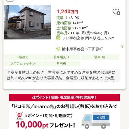
交換■ハウスクリーニング 他当社は全員が【宅地建物取引
士】！ご購入の手続き・住宅ローン等、一緒にサポートします♪お
1,240
万円
問い合わせは、電話・メールどちらでもOK！まずは、お気軽にお
間取り
4SLDK
問い合わせください☆
2
建物面積
141m
2
土地面積
217.21m
築年月
2001年3月(築25年6ヶ月)
ＪＲ宇都宮線 岡本駅 徒歩5.7km
栃木県宇都宮市下田原町
2階建て
駐車場あり
駐車3台
システムキッチン
所有権
全室が６帖以上の広さ、主寝室におすすめな洋室８帖のお部屋に
は約３帖のWICがあり大容量収納。全居室に収納があるので大型
の収納家具等を置かず室内スッキリと暮らせそうです。玄関や廊
下、トイレやお風呂に手すり完備、お子様やお年を召した方も安
心して暮らせる嬉しいポイント。現在売主様居住中です、お引渡
しは令和８年８月下旬以降を予定しております。内覧等は事前に
ご予約頂ければ可能でございます、まずはお問い合わせくださ
い。■スーパーオータニまで徒歩約４分■ツルハドラッグまで車で
約４分■ファミリーマートまで車で約５分■白澤病院まで車で約５
分■田原小学校、田原中学校まで約２.２ｋｍ