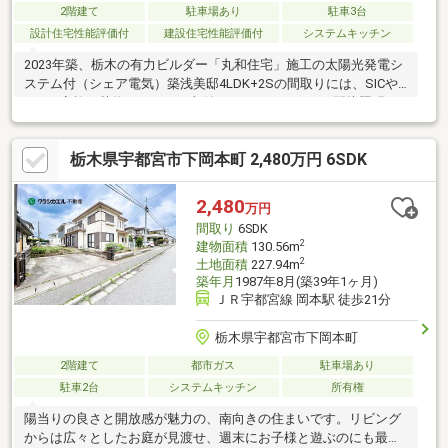
2階建て
駐車場あり
駐車3台
設計住宅性能評価付
建設住宅性能評価付
システムキッチン
2023年築、栃木の有力ビルダー「丸和住宅」施工の太陽光発電シ
ステム付（シェア電気）築浅美邸4LDK+2Sの間取りには、SICや
WICで家族の荷物もスッキリ収納アクセントクロスや間接照明を
取り入れた洗練された空間ＴＯＴＯが展開する最高級グレードの
システムキッチン「ザ・クラッソ」を採用！食洗機などの最新設
栃木県宇都宮市下岡本町 2,480万円 6SDK
備も充実。駐車場はゆったり3台可！ローソン歩1分、業務スーパ
ー歩7分と、忙しい共働き世帯に嬉しいタイパ最高の好立地岡本西
小まで歩10分と通学も安心■リフォーム24年8月キッチン交換、1
2,480
万円
階・階段のクロス張替・脱衣所の収納新設、玄関エコカラット設
間取り
6SDK
置25年2月外構工事
2
建物面積
130.56m
2
土地面積
227.94m
築年月
1987年8月(築39年1ヶ月)
ＪＲ宇都宮線 岡本駅 徒歩21分
栃木県宇都宮市下岡本町
2階建て
都市ガス
駐車場あり
駐車2台
システムキッチン
所有権
陽当りの良さと開放感が魅力の、南向きの住まいです。リビング
からは広々としたお庭が見渡せ、週末にお子様と遊ぶのにも最