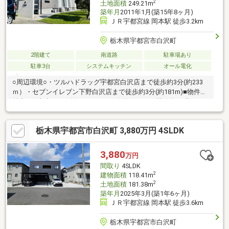
2
土地面積
249.21m
築年月
2011年1月(築15年8ヶ月)
ＪＲ宇都宮線 岡本駅 徒歩3.2km
栃木県宇都宮市白沢町
2階建て
南道路
駐車場あり
駐車3台
システムキッチン
オール電化
○周辺環境○・ツルハドラッグ宇都宮白沢店まで徒歩約3分(約233
ｍ）・セブンイレブン下野白沢店まで徒歩約3分(約181m)■物件の
魅力■・洗練された外観フォルム！吹抜けがあり開放的で明るい
印象、小上がりの和室や和室下の収納スペース等こだわりの居住
空間♪・パントリーやWICなど収納豊富♪カーポート付で並列2台駐
栃木県宇都宮市白沢町 3,880万円 4SLDK
車可！・生活環境も良く閑静な住宅街♪◆リフォーム・住宅ロー
ン相談実施中◆住宅ローンの不安な点や疑問について安心して住
宅購入できるよう、最後までサポートいたします！リフォームの
3,880
万円
事、住宅ローンの事以外でも何でもお気軽にご相談ください♪
間取り
4SLDK
2
建物面積
118.41m
2
土地面積
181.38m
築年月
2025年3月(築1年6ヶ月)
ＪＲ宇都宮線 岡本駅 徒歩3.6km
栃木県宇都宮市白沢町