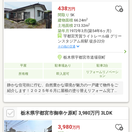
438
万円
間取り
5K
2
建物面積
66.24m
2
土地面積
213.32m
築年月
1972年3月(築54年6ヶ月)
宇都宮芳賀ライトレール線 グリー
ンスタジアム前駅 徒歩22分
その他の交通
栃木県宇都宮市道場宿町
平屋
駐車場あり
駐車2台
リフォームリノベーシ
所有権
即入居可
ョン
静かな住宅街に佇む、自然豊かな環境が魅力の一戸建て物件をご
紹介します！２０２５年６月に屋根の塗り替えリフォーム完了！
周辺には緑豊かな公園があり、四季折々の自然を感じながらお散
歩やジョギングを楽しむことができます。人気の平屋タイプです
☆お子様がいらっしゃるご家庭にもおすすめの物件で、小学校も
栃木県宇都宮市御幸ケ原町 3,980万円 3LDK
近く通学も安心です。
3,980
万円