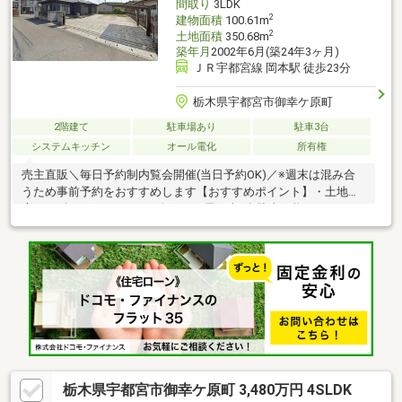
間取り
3LDK
2
建物面積
100.61m
2
土地面積
350.68m
築年月
2002年6月(築24年3ヶ月)
ＪＲ宇都宮線 岡本駅 徒歩23分
栃木県宇都宮市御幸ケ原町
2階建て
駐車場あり
駐車3台
システムキッチン
オール電化
所有権
売主直販＼毎日予約制内覧会開催(当日予約OK)／※週末は混み合
うため事前予約をおすすめします【おすすめポイント】・土地
広々106坪・住みやすくて人気の平屋・車4台駐車可能・ヨークベ
ニマル御幸ケ原店まで徒歩4分の便利な立地・アイランドキッチン
なので開放感があり、回遊動線が動きやすい間取りです【リフォ
ーム内容】・外壁塗装・クロス張替え・ユニットバス新品交換・
水廻りクッションフロア仕上げ・畳表替え、襖障子張替え・エア
コン1台新品設置・ハウスクリーニング・テレワーク、在宅勤務に
も・その他リフォームのご相談も承ります※価格には消費税、リ
フォーム費用を含みます
栃木県宇都宮市御幸ケ原町 3,480万円 4SLDK