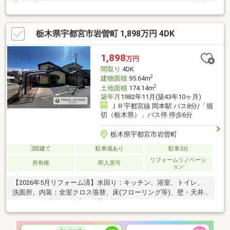
適。２階にはたっぷり干せるワイドなバルコニーがあり、お布団
や家族全員の洗濯物もカラッと気持ちよく乾きます。周辺は交通
量が少なめで、整備された歩道が続く閑静な住宅街。小学校も近
栃木県宇都宮市岩曽町 1,898万円 4DK
く、小さなお子様の通学も安心です。さらに、毎日のお買い物に
便利なスーパーへも歩いて１０分以内で行けるなど、生活のしや
すさが詰まった立地です。お部屋に一歩入れば、心地よい光と風
1,898
万円
が通り抜ける快適さを実感いただけます。※リフォーム2000年：
間取り
4DK
階段・２階カーペット敷き→フローリング、トイレ交換
2
建物面積
95.64m
2
土地面積
174.14m
築年月
1982年11月(築43年10ヶ月)
ＪＲ宇都宮線 岡本駅 バス8分/「堀
切（栃木県）」バス停 停歩6分
栃木県宇都宮市岩曽町
2階建て
駐車場あり
駐車2台
リフォームリノベーシ
所有権
即入居可
ョン
【2026年5月リフォーム済】水回り：キッチン、浴室、トイレ、
洗面所。内装：全室クロス張替、床(フローリング等)、壁・天井
(クロス・塗装等)。外装：外壁、屋根。