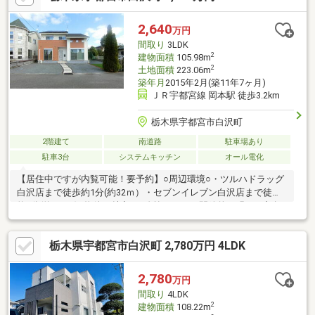
キングヒーター、オール電化
2,640
万円
間取り
3LDK
2
建物面積
105.98m
2
土地面積
223.06m
築年月
2015年2月(築11年7ヶ月)
ＪＲ宇都宮線 岡本駅 徒歩3.2km
栃木県宇都宮市白沢町
2階建て
南道路
駐車場あり
駐車3台
システムキッチン
オール電化
【居住中ですが内覧可能！要予約】○周辺環境○・ツルハドラッグ
白沢店まで徒歩約1分(約32ｍ）・セブンイレブン白沢店まで徒歩
約2分(約121m)■物件の魅力■・吹抜けがあり開放的で明るい印象♪
パントリーや階段下収納、WICは2部屋あり収納スペース豊富でこ
だわりの居住空間！・キッチンからも廊下からも洗面所へ行ける
栃木県宇都宮市白沢町 2,780万円 4LDK
2WAY動線！家事楽動線は効率的な間取りです♪・コンビニ・ドラ
ッグストアがすぐでお仕事帰りに立ち寄れる便利な立地！◆住宅
ローン相談実施中◆住宅ローンの不安な点や疑問について安心し
2,780
万円
て住宅購入できるよう、最後までサポートいたします！何でもお
間取り
4LDK
気軽にご相談ください♪
2
建物面積
108.22m