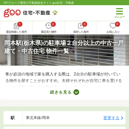
NTTグループ運営の不動産総合サイト goo住宅・不動産
1
0
0
0
最近検索した条件
最近見た物件
保存した条件
お気に入り
岡本駅(栃木県)の駐車場２台分以上の中古一戸
建て・中古住宅 物件一覧
車が必須の地域で家を購入する際は、2台分の駐車場が付いてい
る物件を探すことがおすすめ。夫婦それぞれが自宅に車を置ける
ので、通勤や買い物の際に困ることがありません。ここでは、駐
続きを見る
車場2台分以上を備えている中古の一戸建てを紹介します。物件
別に間取りや設備、周辺の環境が異なるので、重視したいポイン
トをチェックしましょう。
駅
変更する
東北本線/岡本