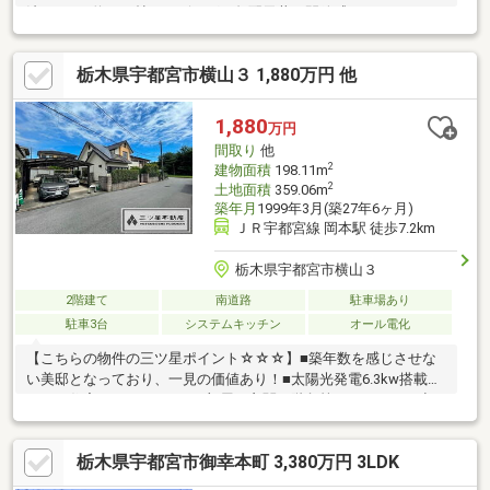
法■ＬＤＫ約３１帖・リビングは勾配天井で開放感があります １
階天井高２，６２６ 、２階天井高２，４００ □充実の住宅設備
【展示場仕様】 全館空調・太陽光発電７．１１２ｋｗ設置・キッ
栃木県宇都宮市横山３ 1,880万円 他
チン（ＹＡＪＩＭＡ） 食洗機（Ｍｉｅｌｅ）・洗濯機（Ｍｉｅｌ
ｅ）・乾燥機（Ｍｉｅｌｅ） システムバス１．２５坪（ＴＯＴ
Ｏ：シンラ） クルマｄｅ給電用システム・ガレージ・カーポート
1,880
万円
ｅｔｃ■ドックランも可能な広々とした庭
間取り
他
2
建物面積
198.11m
2
土地面積
359.06m
築年月
1999年3月(築27年6ヶ月)
ＪＲ宇都宮線 岡本駅 徒歩7.2km
栃木県宇都宮市横山３
2階建て
南道路
駐車場あり
駐車3台
システムキッチン
オール電化
【こちらの物件の三ツ星ポイント☆☆☆】■築年数を感じさせな
い美邸となっており、一見の価値あり！■太陽光発電6.3kw搭載！
エコな住宅です！■すべての部屋や玄関・階段等ゆとりのある空
間となっております♪■大きな納戸やパントリー等、収納力◎！■
駐車場は車種により4台可能です！＼居住中につき、内覧等は事前
栃木県宇都宮市御幸本町 3,380万円 3LDK
のご予約が必要となります／当社は全員が【宅地建物取引士】！
ご購入の手続き・住宅ローン等、一緒にサポートします♪お問い合