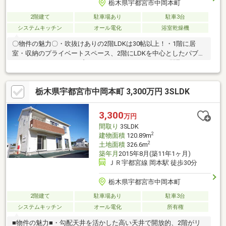
栃木県宇都宮市中岡本町
2階建て
駐車場あり
駐車3台
システムキッチン
オール電化
浴室乾燥機
〇物件の魅力〇・吹抜けありの2階LDKは30帖以上！・1階に居
室・収納のプライベートスペース、2階にLDKを中心としたパブリ
ックスペースとコンセプトがしっかりしたこだわりの間取です♪・
約14帖のロフト付き♪■充実の周辺環境■・サンユー 奈坪店まで
334ｍ(徒歩約5分)・セブン-イレブン 河内奈坪台店まで75ｍ(徒歩
栃木県宇都宮市中岡本町 3,300万円 3SLDK
約1分)・奈坪ニュータウン第二公園まで205ｍ(徒歩約3分)◆住宅
ローン相談実施中◆～住宅ローンの不安な点や疑問について安心
して住宅購入できるよう、最後までサポートいたします～どんな
3,300
万円
お悩みにもお応えいたします！些細な事でもお気軽にご相談くだ
間取り
3SLDK
さい♪
2
建物面積
120.89m
2
土地面積
326.6m
築年月
2015年8月(築11年1ヶ月)
ＪＲ宇都宮線 岡本駅 徒歩30分
栃木県宇都宮市中岡本町
2階建て
駐車場あり
駐車3台
システムキッチン
オール電化
所有権
■物件の魅力■・勾配天井を活かした高い天井で開放的、2階がリ