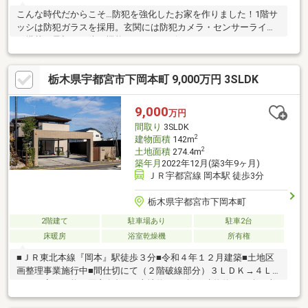
こんな時代だからこそ…防犯を強化したお家を作りました！1階サ
ッシは防犯ガラスを採用。玄関には防犯カメラ・センサーライト
を搭載。最初から防犯機能がついたデザインリノベーションハウ
スです。また他にも玄関横はフリースペースになっており、アウ
トドアグッズやボードを置いたり、室内干しスペースにも！LDK
栃木県宇都宮市下岡本町 9,000万円 3SLDK
は19帖と広々！ゆったりくつろげるヌックスペースも完備してお
ります。駐車は並列2台可能で、住んでから安心の5年間の瑕疵保
険付きです♪お気軽にお問合せください♪
9,000
万円
間取り
3SLDK
2
建物面積
142m
2
土地面積
274.4m
築年月
2022年12月(築3年9ヶ月)
ＪＲ宇都宮線 岡本駅 徒歩3分
栃木県宇都宮市下岡本町
2階建て
駐車場あり
駐車2台
床暖房
浴室乾燥機
所有権
■ＪＲ東北本線『岡本』駅徒歩３分■令和４年１２月建築■土地区
画整理事業施行中■間仕切にて（２階破線部分）３ＬＤＫ→４Ｌ
ＤＫへ変更可能（買主負担）■土地約83.00坪、建物約42.95坪■南
東側道路に面す■ＬＤＫ約26.8帖◆◇◆充実の設備◆◇◆・陶板