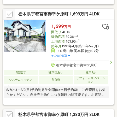
準シロアリ防除工事、クリーニング、鍵交換、雨漏り点検、設備
点検●外構・外装駐車場拡張、屋根塗装、外壁塗装●水回りシステ
栃木県宇都宮市御幸ケ原町 1,699万円 4LDK
ムキッチン交換、ユニットバス交換、トイレ交換、洗面化粧台交
換●内装間取変更、室内ドア（一部）交換、床材上張り、シュー
ズボックス交換、クロス張替え、畳表替え、障子・襖張替え●そ
1,699
万円
の他設備給湯器交換、インターホン設置、火災警報器設置、照
間取り
4LDK
2
建物面積
89.36m
2
土地面積
163.95m
築年月
1993年4月(築33年5ヶ月)
ＪＲ烏山線 岡本駅 徒歩37分
その他の交通
栃木県宇都宮市御幸ケ原町
2階建て
駐車場あり
駐車2台
リフォームリノベーシ
システムキッチン
所有権
ョン
8/6(木)～8/9(日)予約制見学会開催※当日予約OK。ご希望日をお知
らせください。自社売主物件につき随時内覧可能です。お電話か
メールでご希望日をお知らせください。【リフォーム内容】●標
準シロアリ防除工事、クリーニング、鍵交換、設備点検●水回り
トイレ交換、システムキッチン・ユニットバス・洗面化粧台クリ
栃木県宇都宮市御幸ケ原町 1,380万円 3LDK
ーニング●内装CF上張り、シューズボックスクリーニング、クロ