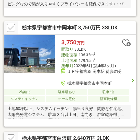
ビングなので陽が入りやすくプライバシーも確保できます♪・パン
トリーやWIC、土間収納、小屋裏収納など収納が多いのが魅力♪・
桧家オリジナルキッチン「クチーナグランデ」！性能は勿論デザ
インも重視したキッチン！他の住宅設備も充実！・2階リビングは
栃木県宇都宮市中岡本町 3,750万円 3SLDK
23帖もある広さ！車は3台駐車可能な広いスペースで南庭も確保
♪・買物施設、保育園が近くなので子育て家族に安心で暮らしやす
い住環境♪◆住宅ローン相談実施中◆住宅ローンの不安な点や疑
3,750
万円
問などについて安心して住宅購入できるよう最後までサポートい
間取り
3SLDK
たします。些細な事でもお気軽にご相談ください♪
2
建物面積
106.32m
2
土地面積
179.15m
築年月
2022年6月(築4年3ヶ月)
ＪＲ宇都宮線 岡本駅 徒歩31分
栃木県宇都宮市中岡本町
2階建て
駐車場あり
駐車3台
システムキッチン
オール電化
浴室乾燥機
土地50坪以上、システムキッチン、陽当り良好、閑静な住宅地、
太陽光発電システム、駐車３台以上可、南向き、浴室乾燥機、全
居室収納、ＬＤＫ１５畳以上、シャワー付洗面化粧台、対面式キ
ッチン、トイレ２ヶ所、浴室１坪以上、２階建、複層ガラス、オ
ートバス、温水洗浄便座、浴室に窓、ＴＶモニタ付インターホ
栃木県宇都宮市白沢町 2,640万円 3LDK
ン、全居室フローリング、ウォークインクローゼット、ＩＨクッ