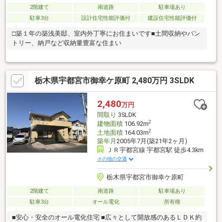
2階建て
南道路
駐車場あり
駐車3台
設計住宅性能評価付
建設住宅性能評価付
□築１年の築浅美邸、室内外丁寧にお住まいです■土間収納やパン
トリー、納戸など収納量豊富な住まい
栃木県宇都宮市御幸ケ原町 2,480万円 3SLDK
2,480
万円
間取り
3SLDK
2
建物面積
106.92m
2
土地面積
164.03m
築年月
2005年7月(築21年2ヶ月)
ＪＲ宇都宮線 宇都宮駅 徒歩4.3km
その他の交通
栃木県宇都宮市御幸ケ原町
2階建て
南道路
駐車場あり
駐車3台
オール電化
所有権
■安心・安全のオール電化住宅 ■広々として開放感のあるＬＤＫ約