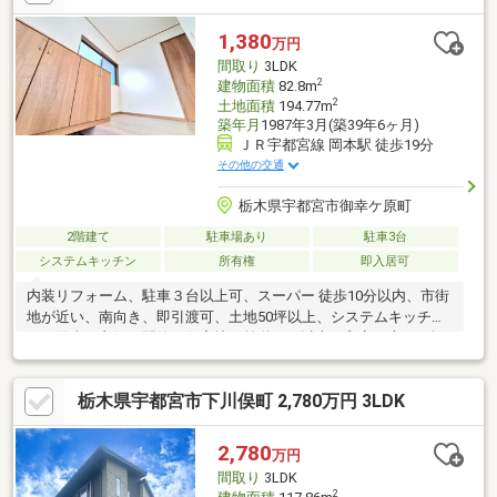
ス張替え、畳表替え、障子・襖張替え●その他設備給湯器交換、
インターホン設置、火災警報器設置、照明器具交換
1,380
万円
間取り
3LDK
2
建物面積
82.8m
2
土地面積
194.77m
築年月
1987年3月(築39年6ヶ月)
ＪＲ宇都宮線 岡本駅 徒歩19分
その他の交通
栃木県宇都宮市御幸ケ原町
2階建て
駐車場あり
駐車3台
システムキッチン
所有権
即入居可
内装リフォーム、駐車３台以上可、スーパー 徒歩10分以内、市街
地が近い、南向き、即引渡可、土地50坪以上、システムキッチ
ン、陽当り良好、閑静な住宅地、前道６ｍ以上、和室、庭１０坪
以上、シャワー付洗面化粧台、２階建、南面バルコニー、オート
バス、温水洗浄便座、南庭、浴室に窓、ＴＶモニタ付インターホ
栃木県宇都宮市下川俣町 2,780万円 3LDK
ン、小学校 徒歩10分以内、平坦地
2,780
万円
間取り
3LDK
2