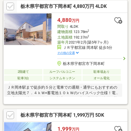
外壁「ベルバーン」・太陽光発電システム（6.30KW）・エネファ
栃木県宇都宮市下岡本町 4,880万円 4LDK
ーム・アイランドキッチン・食器洗乾燥機・床暖房（ＬＤ）・天
井埋込型空気清浄機「エアミー」・電動シャッター・電動シャッ
ター付ガレージ・ウッドデッキ・セコムホームセキュリティ
4,880
万円
間取り
4LDK
2
建物面積
123.78m
2
土地面積
192.37m
築年月
2021年2月(築5年7ヶ月)
ＪＲ宇都宮線 岡本駅 徒歩5分
その他の交通
栃木県宇都宮市下岡本町
2階建て
ルーフバルコニー
駐車場あり
駐車3台
システムキッチン
オール電化
ＪＲ岡本駅まで徒歩約５分と電車での通期・通学にもおすすめの
立地太陽光７．４ｋＷ×蓄電池１０ｋＷのハイスペック仕様！電気
を『創る・貯める・使う』を効率よく。平出工業団地や清原・芳
賀工業団地へのアクセス良好◎全居室収納ありですっきりとした
空間へ！南向きの明るいリビング！冬でもポカポカと暖かい日差
栃木県宇都宮市下岡本町 1,999万円 5DK
しに包まれる快適な暮らし。カースペース３台分完備で来客時の
駐車スペースも安心区画整理事業対象地！道路や公園が整備さ
れ、将来の資産価値向上も期待の立地近隣（約１ｋｍ）にて商業
1,999
万円