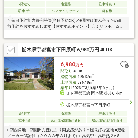
2階建て
南道路
駐車場あり
駐車2台
システムキッチン
所有権
＼毎日予約制内覧会開催(当日予約OK)／※週末は混み合うため事
前予約をおすすめします【おすすめポイント】〇ミサワホーム施
工の丈夫な軽量鉄骨造◯内外装フルリフォーム！◯22.6帖の
広々LDKで家族が自然と集まる家【リフォーム内容】●外壁屋根塗
装・コーキング●クロス張替え●水廻りCF張替え●水廻り新品交換
栃木県宇都宮市下田原町 6,980万円 4LDK
（キッチン、浴室、洗面、トイレ）●畳表替え・襖、障子張替え
●LED照明交換●TVモニター付きインターフォン新品交換●ハウス
クリーニング他「お客様への３の約束」2年間保証があるので安
6,980
万円
心！誠実敏速に対応いたします※価格には消費税、リフォーム費
間取り
4LDK
用を含みます。
2
建物面積
196.37m
2
土地面積
536.19m
築年月
2023年3月(築3年6ヶ月)
ＪＲ宇都宮線 岡本駅 徒歩6.7km
栃木県宇都宮市下田原町
2階建て
南道路
駐車場あり
駐車3台
設計住宅性能評価付
建設住宅性能評価付
□南西角地＋南側田んぼにより開放感があり日照良好な立地 ■建物
メーカー保証付（２０３３年３月まで）□高気密・高断熱２×６工