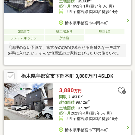
2
土地面積
185.66m
築年月
1992年1月(築34年8ヶ月)
ＪＲ宇都宮線 岡本駅 徒歩14分
栃木県宇都宮市中岡本町
2階建て
駐車場あり
駐車2台
システムキッチン
所有権
「無理のない予算で、家族がのびのび暮らせる高耐久な一戸建て
を手に入れたい」そんな慎重派のご家族にぴったりの住まいで
す。56坪超のゆとりある敷地に、全室収納付きの機能的な4LDKを
確保。南向きのワイドバルコニーはお布団や洗濯物を一気に干せ
る贅沢な広さです。国道4号線バイパス近くで休日のお出かけも思
栃木県宇都宮市下岡本町 3,880万円 4SLDK
いのまま。クラシカエル不動産では、マイホーム購入後も今の生
活水準を豊かに保つための資金計画「みらい家計簿」の無料作成
から丁寧にお手伝いいたします。■宇都宮市立岡本北小学校徒歩
3,880
万円
12分■マツモトキヨシ宇都宮岡本店車約3分資料請求または見学予
間取り
4SLDK
約からお気軽にお問い合わせください
2
建物面積
98.12m
2
土地面積
187.7m
築年月
2023年4月(築3年5ヶ月)
ＪＲ宇都宮線 岡本駅 徒歩16分
栃木県宇都宮市下岡本町