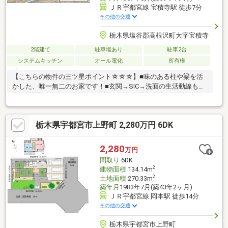
ＪＲ宇都宮線 宝積寺駅 徒歩7分
その他の交通
栃木県塩谷郡高根沢町大字宝積寺
2階建て
駐車場あり
駐車2台
システムキッチン
オール電化
所有権
【こちらの物件の三ツ星ポイント☆☆☆】■味のある柱や梁を活
かした、唯一無二のお家です！■玄関→SIC→洗面の生活動線も
◎！■間取りも変更し、LDKは広々23帖！2階主寝室も11帖とゆと
りのある空間に！■地元工務店:K-LIVING Renovationがリノベーシ
ョンを施工しました♪■駐車場は縦列2台になります！＼空家につ
栃木県宇都宮市上野町 2,280万円 6DK
き、即案内可能です／当社は全員が【宅地建物取引士】！ご購入
の手続き・住宅ローン等、一緒にサポートします♪また、しつこい
営業活動をしておりません！お問い合わせは、電話・メールどち
2,280
万円
らでもOK！まずは、お気軽にお問い合わせください☆
間取り
6DK
2
建物面積
134.14m
2
土地面積
270.33m
築年月
1983年7月(築43年2ヶ月)
ＪＲ宇都宮線 岡本駅 徒歩14分
その他の交通
栃木県宇都宮市上野町