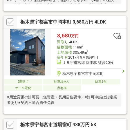
■・築浅の美邸は丸和住宅施工！太陽光搭載＆住宅設備充実、内
装材にもこだわった4LDK物件です！・コンビニすぐそば！小学校
や幼稚園、総合病院も近くで子育て世代にもシニア世代にも嬉し
栃木県宇都宮市中岡本町 3,680万円 4LDK
い住環境♪・WICやSIC、各部屋にクローゼット完備で収納スペー
ス豊富♪◆住宅ローン相談実施中◆住宅ローンの不安な点や疑問
について安心して住宅購入できるよう最後までサポートいたしま
3,680
万円
す！どんなお悩みにもお応えいたします！些細な事でもお気軽に
間取り
4LDK
ご相談ください♪
2
建物面積
118m
2
土地面積
305.49m
築年月
2017年9月(築9年)
ＪＲ宇都宮線 岡本駅 徒歩20分
栃木県宇都宮市中岡本町
2階建て
駐車場あり
駐車3台
オール電化
所有権
※用途変更の許可要（無資産・長期居住要件）※許可申請は指定業
者あり※契約不適合責任免責
栃木県宇都宮市道場宿町 438万円 5K