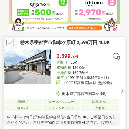
栃木県宇都宮市御幸ケ原町 2,599万円 4LDK
2,599
万円
間取り
4LDK
2
建物面積
120.06m
2
土地面積
169.76m
築年月
1991年6月(築35年3ヶ月)
ＪＲ宇都宮線 岡本駅 徒歩25分
栃木県宇都宮市御幸ケ原町
2階建て
ルーフバルコニー
駐車場あり
駐車2台
システムキッチン
所有権
8/6(木)～8/9(日)予約制見学会開催※当日予約OK。ご希望日をお知
らせください。自社売主物件につき随時内覧可能です。お電話か
メールでご希望日をお知らせください。【リフォーム内容】●標