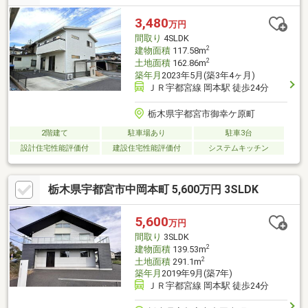
3,480
万円
間取り
4SLDK
2
建物面積
117.58m
2
土地面積
162.86m
築年月
2023年5月(築3年4ヶ月)
ＪＲ宇都宮線 岡本駅 徒歩24分
栃木県宇都宮市御幸ケ原町
2階建て
駐車場あり
駐車3台
設計住宅性能評価付
建設住宅性能評価付
システムキッチン
栃木県宇都宮市中岡本町 5,600万円 3SLDK
5,600
万円
間取り
3SLDK
2
建物面積
139.53m
2
土地面積
291.1m
築年月
2019年9月(築7年)
ＪＲ宇都宮線 岡本駅 徒歩24分