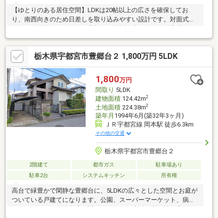
【ゆとりのある居住空間】LDKは20帖以上の広さを確保してお
り、南西向きのため日差しを取り込みやすい設計です。対面式キ
ッチンを採用しており、ご家族との会話を楽しみながら家事を行
えます。【充実した収納設備】全居室に収納スペースを設けてお
り、寝室には季節物の衣類などをまとめて収納できるウォークイ
栃木県宇都宮市豊郷台２ 1,800万円 5LDK
ンクローゼットを備えています。【利便性の高い駐車場】敷地内
にはお車を3台まで駐車できるスペースがあります。来客時や複数
台お車をお持ちのご家庭でも余裕をもって駐車場所を確保できま
1,800
万円
す。
間取り
5LDK
2
建物面積
124.42m
2
土地面積
224.38m
築年月
1994年6月(築32年3ヶ月)
ＪＲ宇都宮線 岡本駅 徒歩6.3km
その他の交通
栃木県宇都宮市豊郷台２
2階建て
都市ガス
駐車場あり
駐車2台
システムキッチン
所有権
高台で緑豊かで閑静な豊郷台に、5LDKの広々とした空間とお庭が
ついている戸建てになります。公園、スーパーマーケット、病院
（クリニック）、飲食店が近くにあるので生活の利便性は高めで