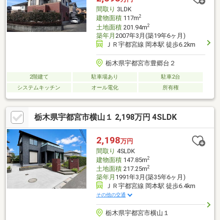
住宅ローン実績多数！過去に住宅ローンを断られた方でも、１度
間取り
3LDK
ご相談下さい。
2
建物面積
117m
2
土地面積
201.94m
築年月
2007年3月(築19年6ヶ月)
ＪＲ宇都宮線 岡本駅 徒歩6.2km
栃木県宇都宮市豊郷台２
2階建て
駐車場あり
駐車2台
システムキッチン
オール電化
所有権
栃木県宇都宮市横山１ 2,198万円 4SLDK
2,198
万円
間取り
4SLDK
2
建物面積
147.85m
2
土地面積
217.25m
築年月
1991年3月(築35年6ヶ月)
ＪＲ宇都宮線 岡本駅 徒歩6.4km
その他の交通
栃木県宇都宮市横山１