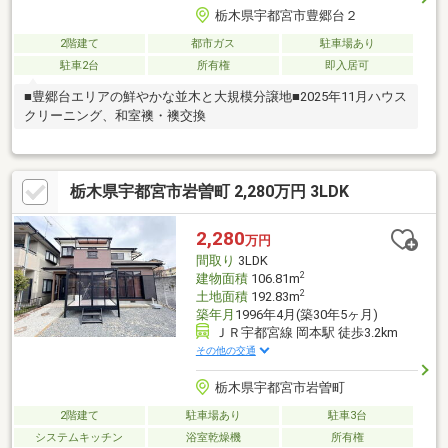
栃木県宇都宮市豊郷台２
2階建て
都市ガス
駐車場あり
駐車2台
所有権
即入居可
■豊郷台エリアの鮮やかな並木と大規模分譲地■2025年11月ハウス
クリーニング、和室襖・襖交換
栃木県宇都宮市岩曽町 2,280万円 3LDK
2,280
万円
間取り
3LDK
2
建物面積
106.81m
2
土地面積
192.83m
築年月
1996年4月(築30年5ヶ月)
ＪＲ宇都宮線 岡本駅 徒歩3.2km
その他の交通
栃木県宇都宮市岩曽町
2階建て
駐車場あり
駐車3台
システムキッチン
浴室乾燥機
所有権