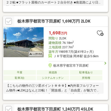
２２帖 ■フラット屋根のカーポート２台分付き ■南道路により日
照・通風良好
栃木県宇都宮市下田原町 1,698万円 2LDK
1,698
万円
間取り
2LDK
2
建物面積
76.18m
2
土地面積
237.7m
築年月
1985年7月(築41年2ヶ月)
ＪＲ宇都宮線 岡本駅 徒歩5.6km
栃木県宇都宮市下田原町
平屋
南道路
駐車場あり
駐車3台
システムキッチン
所有権
【こちらの物件の三ツ星ポイント☆☆☆】■内外装フルリフォー
ム物件♪■LDKはなんと23帖！「開放感」と「自由度」が魅力で
す！■スーパーは徒歩約5分♪【リフォーム内容】■駐車場拡張工事
■駐車場土間打ち工事■外壁塗装■防蟻工事（施工後5年間保証）■
キッチン・風呂・トイレ・洗面台：新品交換■床フロアタイル貼
栃木県宇都宮市下田原町 1,240万円 4SLDK
り■壁天井クロス張替■建具交換■シューズボックス交換■照明器具