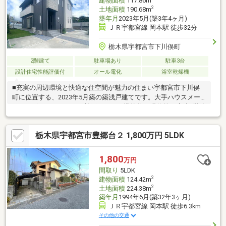
建物面積
117.86m
2
土地面積
190.68m
築年月
2023年5月(築3年4ヶ月)
ＪＲ宇都宮線 岡本駅 徒歩32分
栃木県宇都宮市下川俣町
2階建て
駐車場あり
駐車3台
設計住宅性能評価付
オール電化
浴室乾燥機
■充実の周辺環境と快適な住空間が魅力の住まい宇都宮市下川俣
町に位置する、2023年5月築の築浅戸建てです。大手ハウスメー
カーのグランディハウス施工による、機能的で現代的な木造2階建
てとなっております。■家族が集う広々としたLDK1階には18.3帖
の広々としたLDKを配置。対面式キッチンからリビング全体が見
栃木県宇都宮市豊郷台２ 1,800万円 5LDK
渡せ、ご家族との会話を楽しみながら家事ができます。隣接する5
帖の洋室を合わせれば、さらに開放的な空間が広がります。■毎
日の生活を支える便利な立地セブンイレブン下川俣店まで徒歩2
1,800
万円
分、フードオアシスOTANI御幸ヶ原店まで徒歩5分と、買い物施設
間取り
5LDK
が徒歩圏内に揃う住環境です。
2
建物面積
124.42m
2
土地面積
224.38m
築年月
1994年6月(築32年3ヶ月)
ＪＲ宇都宮線 岡本駅 徒歩6.3km
その他の交通