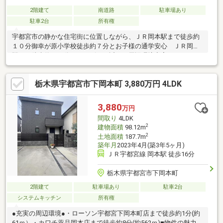
2階建て
南道路
駐車場あり
駐車2台
所有権
宇都宮市の静かな住宅街に位置しながら、ＪＲ岡本駅まで徒歩約
１０分御幸が原小学校徒歩約７分とお子様の通学安心 ＪＲ岡本
駅まで徒歩約１０分・コンビニ至近など周辺環境充実カースペー
ス3台（内1台はカーポート付き）で、複数台お持ちのご家族も安
心【ご内覧予約受付中】 ご内覧をご希望の方はご希望の日時を
栃木県宇都宮市下岡本町 3,880万円 4LDK
お気軽にお申し付けください （※こちらの物件は居住中物件と
なっております。事前予約をお願いいたします^^） ＝＝＝＝
＝センチュリー２１ハウスゲート＝＝＝＝＝ ＴＥＬ：０１２
3,880
万円
０－８０３－５１０ ＝＝＝＝＝＝＝＝＝＝＝＝＝＝＝＝＝＝
間取り
4LDK
＝＝＝＝＝＝
2
建物面積
98.12m
2
土地面積
187.7m
築年月
2023年4月(築3年5ヶ月)
ＪＲ宇都宮線 岡本駅 徒歩16分
栃木県宇都宮市下岡本町
2階建て
駐車場あり
駐車2台
システムキッチン
所有権
●充実の周辺環境●・ローソン宇都宮下岡本町店まで徒歩約1分(約
61ｍ）・カワチ薬品岡本店まで徒歩約8分(約562ｍ)■物件の魅力