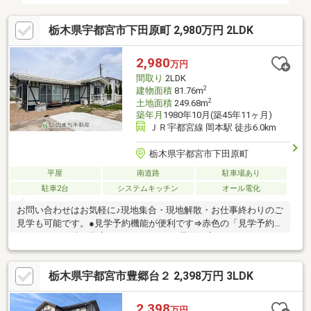
栃木県宇都宮市下田原町 2,980万円 2LDK
2,980
万円
間取り
2LDK
2
建物面積
81.76m
2
土地面積
249.68m
築年月
1980年10月(築45年11ヶ月)
ＪＲ宇都宮線 岡本駅 徒歩6.0km
栃木県宇都宮市下田原町
平屋
南道路
駐車場あり
駐車2台
システムキッチン
オール電化
お問い合わせはお気軽に♪現地集合・現地解散・お仕事終わりのご
見学も可能です。●見学予約機能が便利です⇒赤色の「見学予約」
ボタンから日時を指定すれば、すぐにご予約が完了します！●お
電話の場合⇒青色の「電話で問い合わせ」ボタンより通話が可能
です！※担当者に物件所在地と価格をお伝え下さい。●メールの場
栃木県宇都宮市豊郷台２ 2,398万円 3LDK
合⇒オレンジ色の「資料請求ボタン」よりフォーム入力へお進み
下さい。●不動産屋選びに迷ったら「このまち不動産」にお任せ
下さい ・宅地建物取引士の資格保有者が担当させて頂きます。 ・
2,398
万円