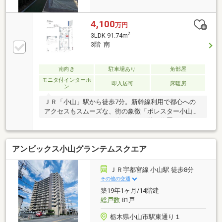
4,100
万円
2
3LDK 91.74m
3階 南
南向き
駐車場あり
角部屋
モニタ付インターホ
即入居可
床暖房
ン
ＪＲ「小山」駅から徒歩7分。新幹線利用で都心への
アクセスもスムーズな、街の象徴「ポレスター小山タ
ワーレジデンス」のご紹介です。３階に位置する３０
１号室は、タワーマンションならではの充実した共用
設備を享受しつつ、外出時にエレベーターの待ち時間
アンビックス小山グランテムスクエア
を気にせず、戸建て感覚で軽快に動けるのが魅力で
す。２１階建て堅牢な構造と、ホテルライクな内廊下
設計。駅前の喧騒を感じさせないプライベート感が漂
ＪＲ宇都宮線 小山駅 徒歩8分
います。室内は丁寧に使用されており、日当たり・通
その他の交通
風も良好。駅周辺の商業施設が日常の庭となる、都市
築19年1ヶ月/14階建
型ライフスタイルをここから始めませんか。
総戸数
81戸
栃木県小山市駅東通り１