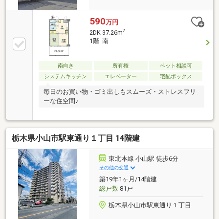
590
万円
2
2DK 37.26m
1階 南
南向き
所有権
ペット相談可
システムキッチン
エレベーター
宅配ボックス
毎日のお買い物・ゴミ出しもスムーズ・ストレスフリ
ーな住空間♪
栃木県小山市駅東通り１丁目 14階建
東北本線 小山駅 徒歩6分
その他の交通
築19年1ヶ月/14階建
総戸数
81戸
栃木県小山市駅東通り１丁目