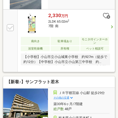
2,330
万円
2
2LDK 65.02m
7階 南
モニタ付インターホ
南向き
駐車場あり
ン
浴室乾燥機
所有権
ペット相談可
【小学校】小山市立小山城東小学校 約927m（徒歩で
約12分）【中学校】小山市立小山第三中学校 約
2920m（徒歩で約37分）【コンビニ】ローソン小山駅
東店約216m(徒歩で約3分)【郵便局】小山中央二郵便
局約1013m(徒歩で約13分)物件周辺のハザードマップ
【新着♪】サンフラット若木
を提供しています。お気軽にお問い合わせください。
ＪＲ宇都宮線 小山駅 徒歩29分
その他の交通
築30年6ヶ月/7階建
総戸数
48戸
栃木県小山市若木町１