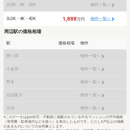
2LDK・3K・3DK
-
物件一覧へ
1,888
3LDK・4K・4DK
物件一覧へ
万円
周辺駅の価格相場
駅
価格相場
物件
間々田
-
物件一覧へ
小金井
-
物件一覧へ
野木
-
物件一覧へ
自治医大
-
物件一覧へ
古河
-
物件一覧へ
※このデータはgoo住宅・不動産に掲載されている中古マンションの平均価格
（管理費・駐車場代などを除く）を算出したものです。ただし5戸以上の掲載
があるものについてのみ対象とします。