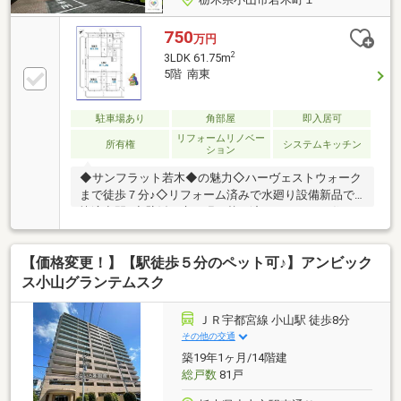
750
万円
2
3LDK 61.75m
5階 南東
駐車場あり
角部屋
即入居可
リフォームリノベー
所有権
システムキッチン
ション
◆サンフラット若木◆の魅力◇ハーヴェストウォーク
まで徒歩７分♪◇リフォーム済みで水廻り設備新品で
快適空間♪◇壁紙、床も張り替え済みですぐにお住ま
いいただけます♪◇眺望も望める５階角部屋♪◇告知事
項有り（詳細はお問合わせ下さい）まだまだ魅力がい
【価格変更！】【駅徒歩５分のペット可♪】アンビック
っぱいのお部屋♪是非、ご内覧ください。☆☆☆なな
いろ不動産へ住宅ローンのご相談を☆☆☆◆自己資金
ス小山グランテムスク
（頭金）が無い、又は使いたくない方。◆転職して間
もない為、勤続年数が短い方。◆車のローンやキャッ
ＪＲ宇都宮線 小山駅 徒歩8分
シング等、他のローン残債があ る方（件数や金額が
その他の交通
多い場合は特に）。◆国民健康保険に加入している
築19年1ヶ月/14階建
方。
総戸数
81戸