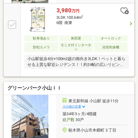
3,980
万円
2
3LDK 100.64m
6階 南東
駐車場あり
角部屋
オートロック
モニタ付インターホ
防犯カメラ
浴室乾燥機
ン
小山駅徒歩4分×100m2超の南向き3LDK！ペットと暮ら
せる上質な駅近レジデンス！！約24帖の広いリビング
で贅沢空間を・・・
グリーンパーク小山ＩＩ
東北新幹線 小山駅 徒歩11分
その他の交通
築34年3ヶ月/4階建
総戸数
30戸
栃木県小山市本郷町３丁目