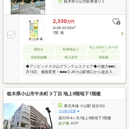
栃木県小山市駅東通り１
2,330
万円
2
2LDK 65.02m
7階 南
モニタ付インターホ
南向き
駐車場あり
ン
浴室乾燥機
即入居可
所有権
◆アンビックス小山グランテムスクエア◆の魅力■■6
月15日 価格変更！■■■◇JR小山駅東口から徒歩５分
の駅近マンション♪◇ハウスクリーニング済みで綺麗
です♪◇ペット（2匹まで可！）と一緒に暮らせるマン
ションです♪◇都市ガス仕様でランニングコスト抑え
栃木県小山市中央町３丁目 地上9階地下1階建
られます！◇食器洗浄乾燥機付いて家事ラクラク。◇
シューズインクローク付きで収納力◎♪◇7階住戸で眺
望良く気分も上がります♪■敷地内機械式駐車場に空き
東北本線 小山駅 徒歩5分
あり（サイズ要確認）♪まだまだ魅力がいっぱいのお
その他の交通
部屋です♪是非、ご内覧ください。☆☆なないろ不動
築32年4ヶ月/地上9階地下1階建
産へ住宅ローンのご相談を☆☆お気軽にご連絡下さ
総戸数
47戸
い。