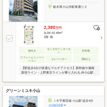
ブンイレブン小山犬塚１丁目店まで約470ｍ・フード
オアシスオータニ小山店まで約420ｍ
栃木県小山市駅東通り２
2,380
万円
2
3LDK 65.49m
2階 南
モニタ付インターホ
南向き
所有権
ン
リフォームリノベー
エレベーター
2階以上
ション
【駅徒歩5分の快適なマルチアクセス】新幹線や湘南
新宿ライン・上野東京ラインが乗り入れるJR小山駅か
ら徒歩5分の好立地。都心へのスムーズなアクセスが
魅力です。【南向き・2022年リフォーム済みの快適住
空間】住戸は陽当り良好な南向きの2階部分。2022年9
グリーンミユキ小山
月にキッチンや浴室、トイレなどの水回り設備を交換
し、壁や床のクロスも貼り替え済みで綺麗な内装で
す。【充実した生活環境と共用設備】会話が弾むオー
ＪＲ宇都宮線 小山駅 徒歩4分
プン対面式キッチンや、24時間荷物を受け取れる宅配
その他の交通