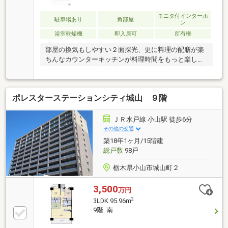
す。・お客様に合わせたローンの組み方や金融機関を
ご提案。住宅ローンが初めての方でもお気軽にご相談
モニタ付インターホ
駐車場あり
角部屋
ン
ください。
浴室乾燥機
即入居可
所有権
部屋の換気もしやすい２面採光、更に料理の配膳が楽
ちんなカウンターキッチンが料理時間をもっと楽しく
させてくれます。出不精さんでも活動的になれる？小
山駅徒歩５分ロケーションで、その上留守番いらずの
宅配ＢＯＸ付なので、ネット通販大好き派にはお勧め
ポレスターステーションシティ城山 ９階
です。ちなみに認定された専門事業者が検査した設計
住宅性能評価書有です。自然に団らんが生まれる３Ｌ
ＤＫ。是非その目でお確かめください。
ＪＲ水戸線 小山駅 徒歩6分
その他の交通
築18年1ヶ月/15階建
総戸数
98戸
栃木県小山市城山町２
3,500
万円
2
3LDK 95.96m
9階 南