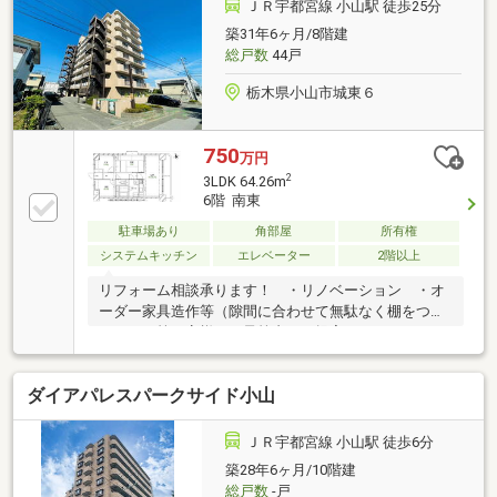
談もお任せ下さい！全力でサポートいたします！
ＪＲ宇都宮線 小山駅 徒歩25分
築31年6ヶ月/8階建
総戸数
44戸
栃木県小山市城東６
750
万円
2
3LDK 64.26m
6階 南東
駐車場あり
角部屋
所有権
システムキッチン
エレベーター
2階以上
リフォーム相談承ります！ ・リノベーション ・オ
ーダー家具造作等（隙間に合わせて無駄なく棚をつく
りたい！等お客様のご予算内でご提案いたします）ロ
ーンに不安のある方 どんな内容でもお気軽にご相談
ください！ ・転職して間もない、勤続年数に不安が
ダイアパレスパークサイド小山
ある ・自分がどのくらいのローンを組めるのか知り
たい等◇全居室収納あり◇周辺はスーパー、コンビ
ニ、ドラッグストア等揃う便利立地！飲食店も多く住
ＪＲ宇都宮線 小山駅 徒歩6分
みやすい環境です！◇周辺環境・小山市立城東小学校
築28年6ヶ月/10階建
まで約1000ｍ・小山市立第三中学校まで約1000ｍ・セ
総戸数
-戸