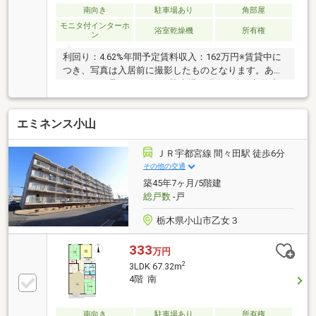
南向き
駐車場あり
角部屋
モニタ付インターホ
浴室乾燥機
所有権
ン
利回り：4.62%年間予定賃料収入：162万円※賃貸中に
つき、写真は入居前に撮影したものとなります。あら
かじめご了承ください。※駐車場は現在２台分契約中
です。（合計月額 １３，０００円（内訳 ６，００
０円／７，０００円）
エミネンス小山
ＪＲ宇都宮線 間々田駅 徒歩6分
その他の交通
築45年7ヶ月/5階建
総戸数
-戸
栃木県小山市乙女３
333
万円
2
3LDK 67.32m
4階 南
南向き
駐車場あり
所有権