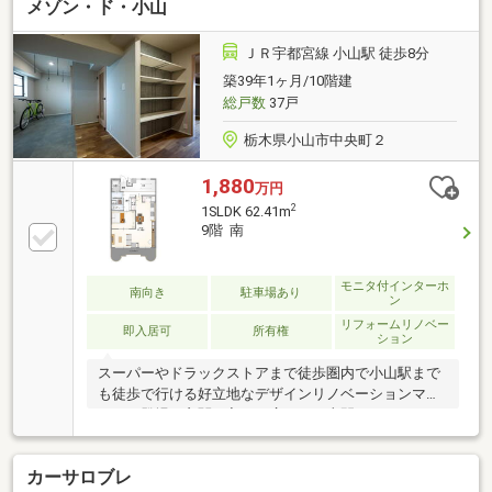
メゾン・ド・小山
ＪＲ宇都宮線 小山駅 徒歩8分
築39年1ヶ月/10階建
総戸数
37戸
栃木県小山市中央町２
1,880
万円
2
1SLDK 62.41m
9階 南
モニタ付インターホ
南向き
駐車場あり
ン
リフォームリノベー
即入居可
所有権
ション
スーパーやドラックストアまで徒歩圏内で小山駅まで
も徒歩で行ける好立地なデザインリノベーションマン
ション登場！玄関を入ると広々した土間スペースがあ
り、自転車やアウトドアグッズを置けるスペースに。
収納だけでなく、室内干しもできるように設計になっ
カーサロブレ
ているのもうれしいポイント！帰宅動線を考え、リビ