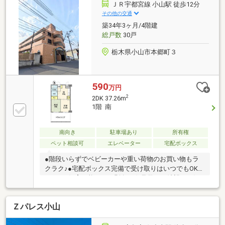
辺環境◆・ハーヴェストウォーク 約７５０ｍ （ヨ
ＪＲ宇都宮線 小山駅 徒歩12分
ークベニマル・マツモトキヨシ・ダイソー・無印良
その他の交通
品・ケーズデンキ・スポーツデポ他）映画館や飲食店
築34年3ヶ月/4階建
揃う複合施設・セブンイレブン小山若木町店まで約２
総戸数
30戸
１０ｍ・若木町小学校まで約４３８ｍ※告知事項
栃木県小山市本郷町３
590
万円
2
2DK 37.26m
1階 南
南向き
駐車場あり
所有権
ペット相談可
エレベーター
宅配ボックス
●階段いらずでベビーカーや重い荷物のお買い物もラ
クラク♪●宅配ボックス完備で受け取りはいつでもOK！
●ペット飼育可能！（細則有）☆見学のご希望はお気
軽にお問い合わせください♪☆リフォーム・リノベー
ションも弊社でご提案いたします。また、リフォーム
Ｚパレス小山
等も住宅ローンに含めて借り入れ可能ですのでご相談
下さい！☆住宅ローンのご不安や、資金計画等のご相