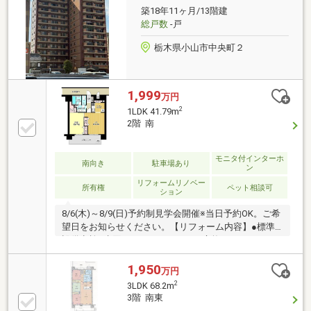
ボックスを完備。スーパーや商業施設が徒歩3分圏内
築18年11ヶ月/13階建
に揃い、小学校へも無理なく通学できる利便性の高い
総戸数
-戸
周辺環境です。
栃木県小山市中央町２
1,999
万円
2
1LDK 41.79m
2階 南
モニタ付インターホ
南向き
駐車場あり
ン
リフォームリノベー
所有権
ペット相談可
ション
8/6(木)～8/9(日)予約制見学会開催※当日予約OK。ご希
望日をお知らせください。【リフォーム内容】●標準
設備点検●水回りシステムキッチン交換、ユニットバ
ス交換、トイレ交換、洗面化粧台交換●内装クロス張
替え、床クリーニング＆ワックスがけ●その他設備照
1,950
万円
明器具交換【おすすめポイント】・給排水管の故障や
2
3LDK 68.2m
漏水についてお引渡しより２年間保証・新品の照明器
3階 南東
具設置予定なので入居後にすぐに生活が始められま