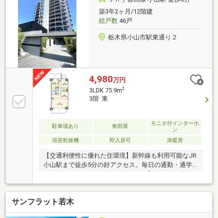
５７６洋室２隣洗面室に玄関ドアがありますが開きま
築3年2ヶ月/12階建
せん。
総戸数
46戸
栃木県小山市駅東通り２
4,980
万円
2
3LDK 75.9m
3階 東
モニタ付インターホ
駐車場あり
角部屋
ン
浴室乾燥機
即入居可
床暖房
【交通利便性に優れた住環境】新幹線も利用可能なJR
小山駅まで徒歩5分の好アクセス。毎日の通勤・通学
やお出かけにゆとりが生まれます。【3面採光の明る
く開放的な3LDK】専有面積75.90㎡の角住戸プラン。
南東向きの明るいリビングダイニングには床暖房を備
サンフラット若木
え、センターオープンサッシが心地よい開放感を演出
します。【充実の設備仕様と高い収納力】洋室2箇所