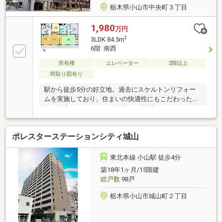
栃木県小山市中央町３丁目
1,980
万円
2
3LDK 84.5m
6階 南西
所有権
エレベーター
2階以上
間取り図有り
駅から徒歩5分の好立地。過去にスケルトンリフォー
ムを実施しており、住まいの快適性にもこだわった一
邸。浴室もゆとりのある設計で、駅近でありながら住
み心地にもこだわりたい方におすすめの物件です。
ポレスターステーションシティ城山
東北本線 小山駅 徒歩4分
築18年1ヶ月/15階建
総戸数
98戸
栃木県小山市城山町２丁目