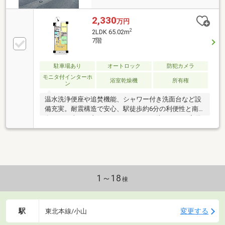
2,330
万円
2
2LDK 65.02m
7階
駐車場あり
オートロック
防犯カメラ
モニタ付インターホ
浴室乾燥機
所有権
ン
温水洗浄便座や追焚機能、シャワー付き洗面台など設
備充実。耐震構造で安心、駅徒歩約6分の利便性と南
向きで日当たり良好。オートロック・防犯カメラ完備
の住まいです。
1～18
棟
駅
変更する
東北本線/小山