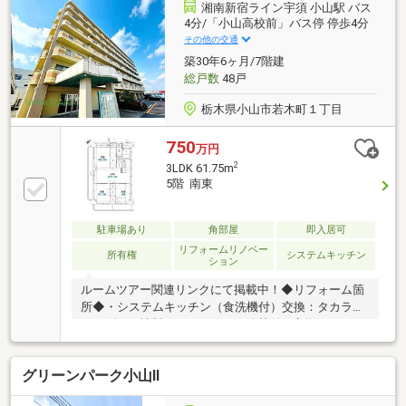
にウォークインクローゼットを配置し、お部屋を広く
湘南新宿ライン宇須 小山駅 バス
保てます。食器洗乾燥機や浴室換気暖房乾燥機など家
4分/「小山高校前」バス停 停歩4分
事をサポートする先進設備が揃い、大切なペットと一
その他の交通
緒に暮らせるのも魅力です（資金計画のご相談も承り
築30年6ヶ月/7階建
ますのでお気軽にご連絡ください☆
総戸数
48戸
栃木県小山市若木町１丁目
750
万円
2
3LDK 61.75m
5階 南東
駐車場あり
角部屋
即入居可
リフォームリノベー
所有権
システムキッチン
ション
ルームツアー関連リンクにて掲載中！◆リフォーム箇
所◆・システムキッチン（食洗機付）交換：タカラス
タンダード社製・バスルーム（追焚付）交換：ＬＩＸ
ＩＬ社製・追焚付給湯器交換・洗面化粧台交換：ＬＩ
ＸＩＬ社製・トイレ交換：ＴＯＴＯ社製・床交換・全
グリーンパーク小山Ⅱ
居室クロス張替え・畳表替え・襖張替え・ダウンライ
ト設置・ハウスクリーニング等◆二面バルコニー◆周