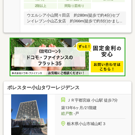
2階以上
間取り図有り
ウエルシア小山間々田店 約280m(徒歩で約4分)セブ
ンイレブン小山乙女店 約366m(徒歩で約5分)かまし
ん間々田店 約492m(徒歩で約7分)小山乙女郵便局
約497m(徒歩で約7分)光風会光南病院 約1856m(徒歩
で約24分)物件周辺のハザードマップを提供していま
す。お気軽にお問い合わせください。
ポレスター小山タワーレジデンス
ＪＲ宇都宮線 小山駅 徒歩7分
築13年6ヶ月/21階建
総戸数
-戸
栃木県小山市城山町３