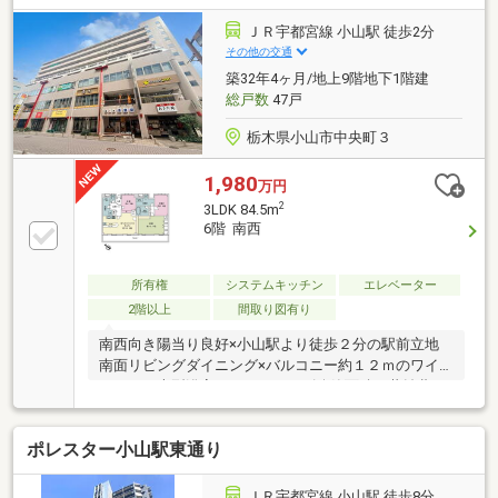
ング収納やパントリーも設置！床は無垢材を使用しに
おいを吸収してくれます。玄関側からは小山の花火も
ＪＲ宇都宮線 小山駅 徒歩2分
見れ、高層階ならではの楽しみも♪いつでもご相談可
その他の交通
能ですので、お気軽にお問合せください。
築32年4ヶ月/地上9階地下1階建
総戸数
47戸
栃木県小山市中央町３
1,980
万円
2
3LDK 84.5m
6階 南西
所有権
システムキッチン
エレベーター
2階以上
間取り図有り
南西向き陽当り良好×小山駅より徒歩２分の駅前立地
南面リビングダイニング×バルコニー約１２ｍのワイ
ドスパン大型浴室１６２０サイズ公簿面積、共益費、
修繕積立金は６０６号室６０７号室２住戸の合計面積
および合計金額（２住戸セットでの販売です）・６０
ポレスター小山駅東通り
６号室公簿面積４２．２５平米、敷地権の割合（持
分）１００万分の６５７６・６０７号室公簿面積４
２．２５平米、敷地権の割合（持分）１００万分の６
ＪＲ宇都宮線 小山駅 徒歩8分