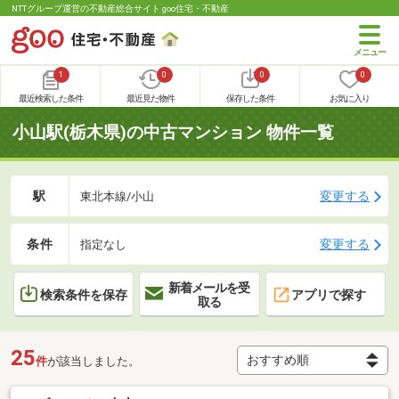
NTTグループ運営の不動産総合サイト goo住宅・不動産
1
0
0
0
最近検索した条件
最近見た物件
保存した条件
お気に入り
小山駅(栃木県)の中古マンション 物件一覧
駅
変更する
東北本線/小山
条件
変更する
指定なし
新着メールを受
検索条件を保存
アプリで探す
取る
25
件
が該当しました。