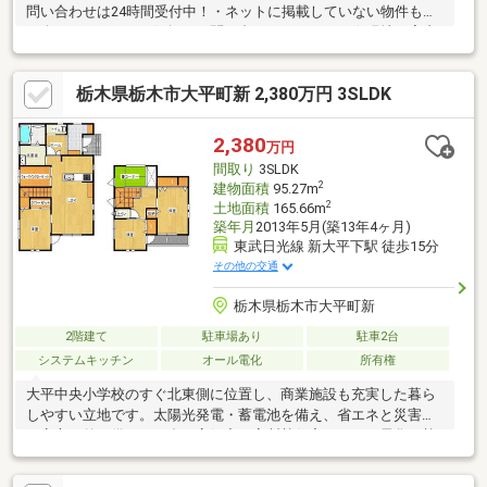
問い合わせは24時間受付中！・ネットに掲載していない物件もご
紹介できます！・お気軽にお問い合わせください！☆現地ご案内
について☆・平日や夜の時間帯のご案内も可能！・ご自宅や最寄
り駅など、ご指定の場所まで送迎します！☆個別相談会☆・住宅
栃木県栃木市大平町新 2,380万円 3SLDK
ローン・資金のご相談をしたい方も大歓迎◎・他社様で住宅ロー
ンが難しいと言われた方！・転職後で審査に不安がある方！・お
借入れがある方（車／カード／キャッシング／リボ）等不動産の
2,380
万円
プロ『株式会社MINATO』が後悔のないマイホーム選びの為に全
間取り
3SLDK
力でお家探しをサポートさせて頂きます！
2
建物面積
95.27m
2
土地面積
165.66m
築年月
2013年5月(築13年4ヶ月)
東武日光線 新大平下駅 徒歩15分
その他の交通
栃木県栃木市大平町新
2階建て
駐車場あり
駐車2台
システムキッチン
オール電化
所有権
大平中央小学校のすぐ北東側に位置し、商業施設も充実した暮ら
しやすい立地です。太陽光発電・蓄電池を備え、省エネと災害時
の安心を兼ね備えた一邸。高気密・高断熱住宅にオール電化、熱
交換型換気システムを採用し、一年を通して快適な住環境を実現
しています。さらに、蓄熱暖房で冬も足元からやさしく暖まり、