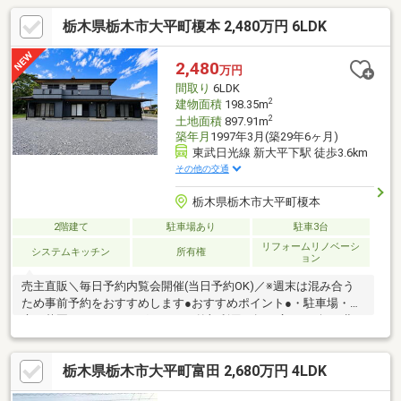
栃木県栃木市大平町榎本 2,480万円 6LDK
2,480
万円
間取り
6LDK
2
建物面積
198.35m
2
土地面積
897.91m
築年月
1997年3月(築29年6ヶ月)
東武日光線 新大平下駅 徒歩3.6km
その他の交通
栃木県栃木市大平町榎本
2階建て
駐車場あり
駐車3台
リフォームリノベーシ
システムキッチン
所有権
ョン
売主直販＼毎日予約内覧会開催(当日予約OK)／※週末は混み合う
ため事前予約をおすすめします●おすすめポイント●・駐車場・
庭・菜園・BBQ・ドッグランなど外部利用の幅が広い270坪・北・
東・南の三方道路・とりせんまで1.4km買物便利！・浸水実績な
し○リフォーム内容○・外壁屋根塗装 コーキング・クロス張替
栃木県栃木市大平町富田 2,680万円 4LDK
え・水廻りCF張替え 床CF上張り・水回り新品交換（キッチン、
風呂、洗面、トイレ）・畳表替え、襖・障子張替え・防蟻工事・