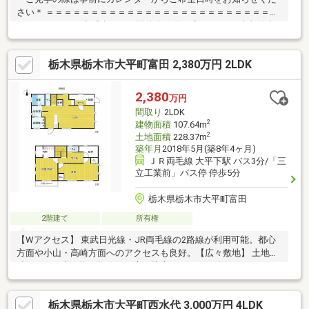
さい＊ ＝＝＝＝＝＝＝＝＝＝＝＝＝＝＝＝＝＝＝＝＝＝＝＝＝＝
＝＝＝＝＝＝＝ ◆『大平下』駅徒歩12分！広々５LDK♪◆収納充
実♪駐車場３台可！（車種による）◆土日祝は現地内覧会実施中
の現場多数ございます。◆住宅ローンの無料相談行っています。
栃木県栃木市大平町富田 2,380万円 2LDK
→インターネットでは検索しきれない細かなプランご提案いたし
ます。 →弊社営業スタッフが、お客様の疑問に丁寧にお答えしま
す。 【シェアパーク、パークホームグループ】 ◆都内、埼玉県に
2,380
万円
複数店舗ございます。◆エリア問わず多数の情報のご紹介が可能
間取り
2LDK
です。
2
建物面積
107.64m
2
土地面積
228.37m
築年月
2018年5月(築8年4ヶ月)
ＪＲ両毛線 大平下駅 バス3分/「三
立工業前」バス停 停歩5分
栃木県栃木市大平町富田
2階建て
所有権
【Wアクセス】 東武日光線・JR両毛線の2路線が利用可能。都心
方面や小山・高崎方面へのアクセスも良好。【広々敷地】 土地面
積228.37平米（約69坪）！お庭や駐車スペースも確保しやすいゆ
とりの広さ。【快適な建物】 建物面積107.64平米。ファミリーに
最適な、収納豊富で開放感のある間取り。
栃木県栃木市大平町西水代 3,000万円 4LDK