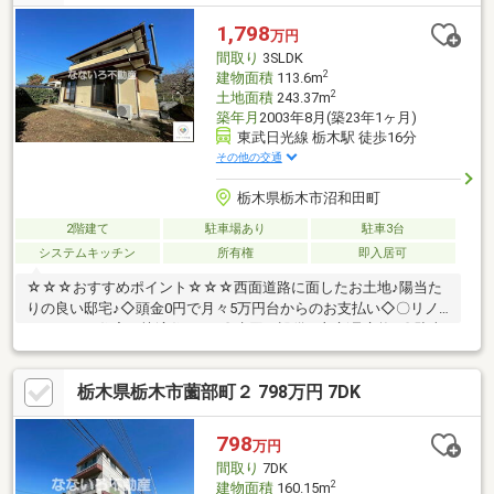
お子様の遊び場や、ペットとの時間にも最適。外での時間も気軽
に楽しめるプライベート空間です。とりせん大平店まで徒歩約９
1,798
万円
分。大平南小学校まで徒歩約７分と子育て世帯にも暮らしやすい
間取り
3SLDK
環境。整った街並みの西水代エリアで、快適な住環境とゆとりあ
2
建物面積
113.6m
る暮ら
2
土地面積
243.37m
築年月
2003年8月(築23年1ヶ月)
東武日光線 栃木駅 徒歩16分
その他の交通
栃木県栃木市沼和田町
2階建て
駐車場あり
駐車3台
システムキッチン
所有権
即入居可
☆☆☆おすすめポイント☆☆☆西面道路に面したお土地♪陽当た
りの良い邸宅♪◇頭金0円で月々5万円台からのお支払い◇〇リノ
ベーション住宅で快適住まい♪〇水回り設備一部新品交換♪〇駐車
場は3台可能（※車種による）〇各居室壁紙はピカピカ新品♪○ハウ
スクリーニング済で綺麗ですのでいつでも内覧可能☆☆☆なない
栃木県栃木市薗部町２ 798万円 7DK
ろ不動産へ住宅ローンのご相談を☆☆☆◆自己資金（頭金）が無
い、又は使いたくない方。◆転職して間もない為、勤続年数が短
い方。◆車のローンやキャッシング等、他のローン残債があ る
798
万円
方（件数や金額が多い場合は特に）。◆国民健康保険に加入して
間取り
7DK
いる方。
2
建物面積
160.15m