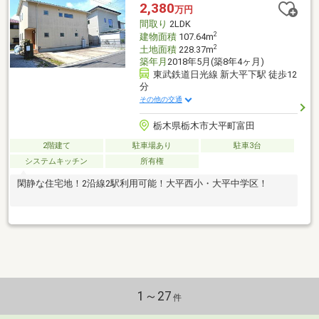
2,380
万円
間取り
2LDK
2
建物面積
107.64m
2
土地面積
228.37m
築年月
2018年5月(築8年4ヶ月)
東武鉄道日光線 新大平下駅 徒歩12
分
その他の交通
栃木県栃木市大平町富田
2階建て
駐車場あり
駐車3台
システムキッチン
所有権
閑静な住宅地！2沿線2駅利用可能！大平西小・大平中学区！
1～27
件