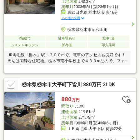
2
土地面積
243.37m
築年月
2003年8月(築23年1ヶ月)
東武日光線 栃木駅 徒歩16分
その他の交通
栃木県栃木市沼和田町
2階建て
駐車場あり
駐車3台
システムキッチン
所有権
即入居可
JR両毛線「栃木」駅１３００mで、電車のアクセスも良好です！
周辺は閑静な住宅地。栃木市南小学校まで４００mなので、ファ
ミリー様におすすめです！吹き抜けがあり、こだわりの木の家、
暖炉も付いてます。
栃木県栃木市大平町下皆川 880万円 3LDK
880
万円
間取り
3LDK
2
建物面積
119.81m
2
土地面積
271.78m
築年月
1983年3月(築43年6ヶ月)
ＪＲ両毛線 大平下駅 徒歩22分