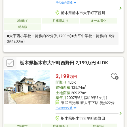
その他の交通
栃木県栃木市大平町下皆川
2階建て
駐車場あり
オール電化
所有権
■大平西小学校：徒歩約22分(約1700ｍ)■大平中学校：徒歩約15分
(約1200ｍ)
栃木県栃木市大平町西野田 2,199万円 4LDK
2,199
万円
間取り
4LDK
2
建物面積
125.74m
2
土地面積
209.27m
築年月
2007年6月(築19年3ヶ月)
東武日光線 新大平下駅 徒歩22分
その他の交通
栃木県栃木市大平町西野田
2階建て
駐車場あり
駐車3台