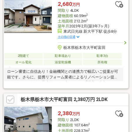
ハウスクリーニング他「お客様への３の約束」２年間保証がある
2,680
万円
ので安心！誠実敏速に対応いたします※価格には消費税、リフォ
間取り
4LDK
ーム費用を含みます
2
建物面積
60.59m
2
土地面積
212.2m
築年月
2023年2月(築3年7ヶ月)
東武日光線 新大平下駅 徒歩8分
その他の交通
栃木県栃木市大平町富田
2階建て
駐車場あり
駐車3台
オール電化
浴室乾燥機
所有権
ローン審査に自信あり！金融機関との連携力で幅広いご提案が可
能です。さらに、提携リフォーム業者によるリノベーション提案
で、住まいの価値を最大限に引き出します。「購入・売却・リフ
ォーム」すべて当社にお任せください。
栃木県栃木市大平町富田 2,380万円 2LDK
2,380
万円
間取り
2LDK
2
建物面積
107.64m
2
土地面積
228.37m