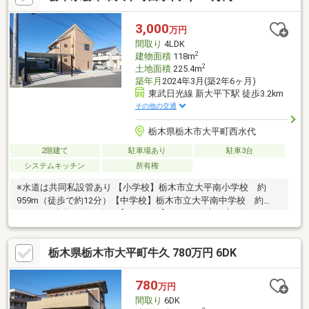
3,000
万円
間取り
4LDK
2
建物面積
118m
2
土地面積
225.4m
築年月
2024年3月(築2年6ヶ月)
東武日光線 新大平下駅 徒歩3.2km
その他の交通
栃木県栃木市大平町西水代
2階建て
駐車場あり
駐車3台
システムキッチン
所有権
※水道は共同私設管あり 【小学校】栃木市立大平南小学校 約
959m（徒歩で約12分）【中学校】栃木市立大平南中学校 約
1336m（徒歩で約17分）【スーパー】とりせん大平店 約
296m(徒歩で約4分)【郵便局】大平水代郵便局 約802m(徒歩で約
11分)物件周辺のハザードマップを提供しています。お気軽にお問
栃木県栃木市大平町牛久 780万円 6DK
い合わせください。
780
万円
間取り
6DK