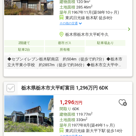
2
建物面積
120.9m
2
土地面積
285.46m
築年月
1967年11月(築58年10ヶ月)
東武日光線 栃木駅 徒歩8分
その他の交通
栃木県栃木市大平町牛久
2階建て
都市ガス
駐車場あり
駐車2台
所有権
◆セブンイレブン栃木駅南店 約504m（徒歩で約7分）◆栃木市
立大平東小学校 約2857m（徒歩で約36分）◆栃木市立大平中学
校 約3324m（徒歩で約42分）物件周辺のハザードマップを提供
しています。お気軽にお問い合わせください。
栃木県栃木市大平町富田 1,296万円 6DK
1,296
万円
間取り
6DK
2
建物面積
119.77m
2
土地面積
330m
築年月
1977年8月(築49年1ヶ月)
東武日光線 新大平下駅 徒歩14分