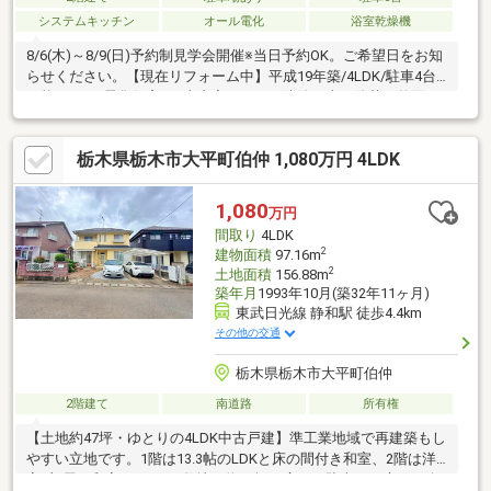
システムキッチン
オール電化
浴室乾燥機
8/6(木)～8/9(日)予約制見学会開催※当日予約OK。ご希望日をお知
らせください。【現在リフォーム中】平成19年築/4LDK/駐車4台
可能/オール電化住宅●工事内容シロアリ防除工事、除草、外回り
動産物撤去、室内ハウスクリーニング、クロス張替え、トイレ交
換など【おすすめポイント】・返済額や融資可能額など、お客様
栃木県栃木市大平町伯仲 1,080万円 4LDK
のご希望に合わせてご提案。住宅ローンが初めての方でもお気軽
にご相談ください・シロアリ防除工事施工後5年間保証【周辺施
設】・大平中央小学校まで約1100ｍ（徒歩約14分）・大平南中学
1,080
万円
校まで約500ｍ（徒歩約7分）
間取り
4LDK
2
建物面積
97.16m
2
土地面積
156.88m
築年月
1993年10月(築32年11ヶ月)
東武日光線 静和駅 徒歩4.4km
その他の交通
栃木県栃木市大平町伯仲
2階建て
南道路
所有権
【土地約47坪・ゆとりの4LDK中古戸建】準工業地域で再建築もし
やすい立地です。1階は13.3帖のLDKと床の間付き和室、2階は洋
室2部屋と和室の4LDK。敷地は約47坪と広く、駐車やお庭にも余