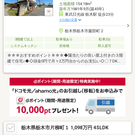
2
土地面積
154.18m
築年月
1981年9月(築45年)
東武日光線 栃木駅 徒歩23分
その他の交通
栃木県栃木市薗部町２
3階建て以上
駐車場あり
駐車2台
システムキッチン
所有権
即入居可
☆☆☆おすすめポイント☆☆☆◆陽当たりの良い屋上付きの３階
建て住宅♪◆◇頭金0円で月々2万円台からのお支払い◇〇７DKの
広々間取りで事務所スペースも有り♪〇栃木環状線沿いでアクセス
良し！〇広々な屋上は眺望良く気持ちがイイです♪〇駐車場は2台
並列駐車可能！〇公共下水引込済み（未接続）☆☆☆なないろ不
動産へ住宅ローンのご相談を☆☆☆◆自己資金（頭金）が無い、
又は使いたくない方。◆転職して間もない為、勤続年数が短い
方。◆車のローンやキャッシング等、他のローン残債があ る方
（件数や金額が多い場合は特に）。◆国民健康保険に加入してい
る方。
栃木県栃木市片柳町１ 1,098万円 4SLDK