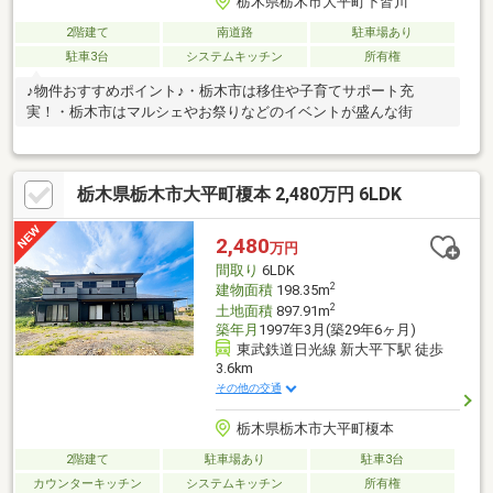
栃木県栃木市大平町下皆川
2階建て
南道路
駐車場あり
駐車3台
システムキッチン
所有権
♪物件おすすめポイント♪・栃木市は移住や子育てサポート充
実！・栃木市はマルシェやお祭りなどのイベントが盛んな街
栃木県栃木市大平町榎本 2,480万円 6LDK
2,480
万円
間取り
6LDK
2
建物面積
198.35m
2
土地面積
897.91m
築年月
1997年3月(築29年6ヶ月)
東武鉄道日光線 新大平下駅 徒歩
3.6km
その他の交通
栃木県栃木市大平町榎本
2階建て
駐車場あり
駐車3台
カウンターキッチン
システムキッチン
所有権