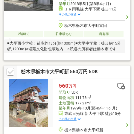
築年月
2018年5月(築8年4ヶ月)
ＪＲ両毛線 大平下駅 徒歩11分
その他の交通
栃木県栃木市大平町富田
2階建て
駐車場あり
所有権
■大平西小学校：徒歩約13分(約1000ｍ)■大平中学校：徒歩約15分
(約1200ｍ)※埋蔵文化財包蔵地内 ※私道の所有者は栃木市です。
※内覧希望時、要予約。
栃木県栃木市大平町新 560万円 5DK
560
万円
間取り
5DK
2
建物面積
111.73m
2
土地面積
177.21m
築年月
1979年10月(築46年11ヶ月)
東武日光線 新大平下駅 徒歩15分
その他の交通
栃木県栃木市大平町新