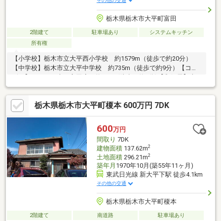
その他の交通
栃木県栃木市大平町富田
2階建て
駐車場あり
システムキッチン
所有権
【小学校】栃木市立大平西小学校 約1579m（徒歩で約20分）
【中学校】栃木市立大平中学校 約735m（徒歩で約9分）【コン
ビニ】ローソン大平富田店 約253m(徒歩で約4分)【郵便局】大
平郵便局 約1488m(徒歩で約19分)物件周辺のハザードマップを
提供しています。お気軽にお問い合わせください。
栃木県栃木市大平町榎本 600万円 7DK
600
万円
間取り
7DK
2
建物面積
137.62m
2
土地面積
296.21m
築年月
1970年10月(築55年11ヶ月)
東武日光線 新大平下駅 徒歩4.1km
その他の交通
栃木県栃木市大平町榎本
2階建て
南道路
駐車場あり