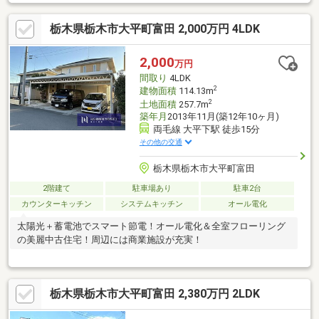
ります！
栃木県栃木市大平町富田 2,000万円 4LDK
2,000
万円
間取り
4LDK
2
建物面積
114.13m
2
土地面積
257.7m
築年月
2013年11月(築12年10ヶ月)
両毛線 大平下駅 徒歩15分
その他の交通
栃木県栃木市大平町富田
2階建て
駐車場あり
駐車2台
カウンターキッチン
システムキッチン
オール電化
太陽光＋蓄電池でスマート節電！オール電化＆全室フローリング
の美麗中古住宅！周辺には商業施設が充実！
栃木県栃木市大平町富田 2,380万円 2LDK