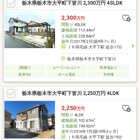
栃木県栃木市大平町下皆川 2,300万円 4SLDK
ウッドデッキでは家族や友人とのくつろぎの時間を楽しめます。
カーポート付きで大切なお車も雨や紫外線から守れるのも嬉しい
ポイント。設備・性能ともに充実した、きれいに使われているお
2,300
万円
すすめの中古住宅です。お気軽にお問合せください！
間取り
4SLDK
2
建物面積
113.44m
2
土地面積
228.84m
築年月
2017年2月(築9年7ヶ月)
ＪＲ両毛線 大平下駅 徒歩17分
栃木県栃木市大平町下皆川
2階建て
ルーフバルコニー
駐車場あり
駐車3台
オール電化
所有権
栃木県栃木市大平町下皆川 2,250万円 4LDK
2,250
万円
間取り
4LDK
2
建物面積
102.67m
2
土地面積
199.92m
築年月
2016年7月(築10年2ヶ月)
ＪＲ両毛線 大平下駅 徒歩19分