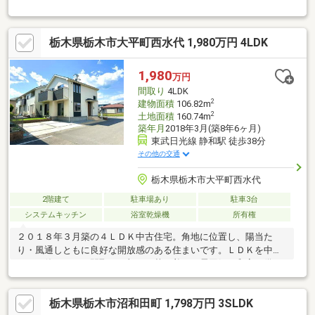
実◆ショッピングモールまで徒歩４分は嬉しいですね◆サイクル
ポートもあり通勤通学時にも便利です◆桜並木や、大平山、があ
り四季を楽しむことができます
栃木県栃木市大平町西水代 1,980万円 4LDK
1,980
万円
間取り
4LDK
2
建物面積
106.82m
2
土地面積
160.74m
築年月
2018年3月(築8年6ヶ月)
東武日光線 静和駅 徒歩38分
その他の交通
栃木県栃木市大平町西水代
2階建て
駐車場あり
駐車3台
システムキッチン
浴室乾燥機
所有権
２０１８年３月築の４ＬＤＫ中古住宅。角地に位置し、陽当た
り・風通しともに良好な開放感のある住まいです。ＬＤＫを中心
とした使いやすい間取りに加え、落ち着いた雰囲気の和室も備え
ており、来客用やお子様の遊び場、昼寝スペースなど多用途に活
用できます。さらにサービスルーム付きで収納力も確保され、生
栃木県栃木市沼和田町 1,798万円 3SLDK
活空間をすっきり保てます。人工芝のお庭は手入れがしやすく、