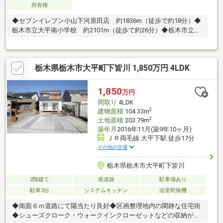
所有権
◆セブンイレブン小山下河原田店 約1836m（徒歩で約18分）◆
栃木市立大平南小学校 約2101m（徒歩で約26分）◆栃木市立大
平南中学校 約1757m（徒歩で約22分）物件周辺のハザードマッ
プを提供しています。お気軽にお問い合わせください。
栃木県栃木市大平町下皆川 1,850万円 4LDK
1,850
万円
間取り
4LDK
2
建物面積
104.33m
2
土地面積
203.79m
築年月
2016年11月(築9年10ヶ月)
ＪＲ両毛線 大平下駅 徒歩17分
その他の交通
栃木県栃木市大平町下皆川
2階建て
南道路
駐車場あり
駐車3台
システムキッチン
浴室乾燥機
◆南面６ｍ道路にて陽当たり良好◆区画整理地内の閑静な住宅街
◆シューズクローク・ウォークインクローゼットなどの収納が充