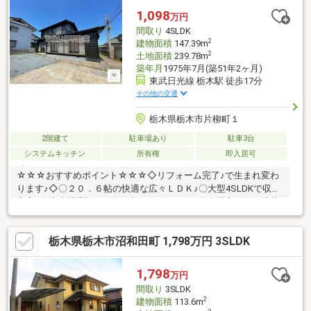
1,098
万円
間取り
4SLDK
2
建物面積
147.39m
2
土地面積
239.78m
築年月
1975年7月(築51年2ヶ月)
東武日光線 栃木駅 徒歩17分
その他の交通
栃木県栃木市片柳町１
2階建て
駐車場あり
駐車3台
システムキッチン
所有権
即入居可
☆☆☆おすすめポイント☆☆☆◇リフォーム完了♪で生まれ変わ
ります♪◇〇２０．６帖の快適な広々ＬＤＫ♪〇大型4SLDKで収納
充実♪〇駐車場増設で４台可能になりました♪〇全居室クロス貼替
♪○外壁塗装済みで安心♪〇お庭が広くてのどかなマイホーム暮ら
しを実現しております♪☆☆☆なないろ不動産へ住宅ローンのご
栃木県栃木市沼和田町 1,798万円 3SLDK
相談を☆☆☆◆自己資金（頭金）が無い、又は使いたくない方。
◆転職して間もない為、勤続年数が短い方。◆車のローンやキャ
ッシング等、他のローン残債があ る方（件数や金額が多い場合
1,798
万円
は特に）。◆国民健康保険に加入している方。
間取り
3SLDK
2
建物面積
113.6m