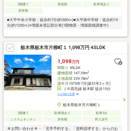
2階建て
南道路
駐車場あり
所有権
■大平中央小学校：徒歩約7分(約500ｍ)■大平南中学校：徒歩約15
分(約1200ｍ)※増築未登記部分有(1階物置・増築面積調査中)
栃木県栃木市片柳町１ 1,098万円 4SLDK
1,098
万円
間取り
4SLDK
2
建物面積
147.39m
2
土地面積
239.78m
築年月
1975年7月(築51年2ヶ月)
ＪＲ両毛線 栃木駅 徒歩15分
その他の交通
栃木県栃木市片柳町１
2階建て
駐車場あり
駐車3台
システムキッチン
所有権
即入居可
☆お問い合わせ☆・「見学予約する」「資料請求する」からのお