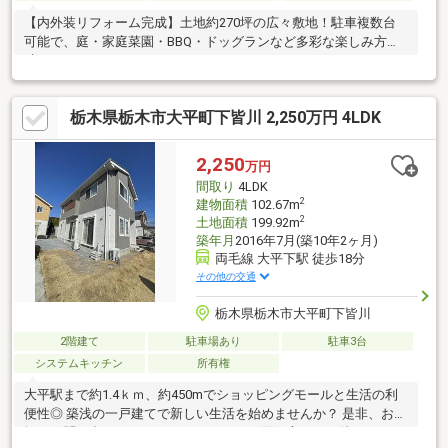
【内外装リフォーム完成】土地約270坪の広々敷地！駐車複数台
可能で、庭・家庭菜園・BBQ・ドッグランなど多彩な楽しみ方が
叶います！
栃木県栃木市大平町下皆川 2,250万円 4LDK
2,250
万円
間取り
4LDK
2
建物面積
102.67m
2
土地面積
199.92m
築年月
2016年7月(築10年2ヶ月)
両毛線 大平下駅 徒歩18分
その他の交通
栃木県栃木市大平町下皆川
2階建て
駐車場あり
駐車3台
システムキッチン
所有権
大平駅まで約1.4ｋｍ、約450mでショッピングモールと生活の利
便性◎ 築浅の一戸建てで新しい生活を始めませんか？ 是非、お気
軽にお問い合わせください。 スタッフ一同、心よりお待ちしてお