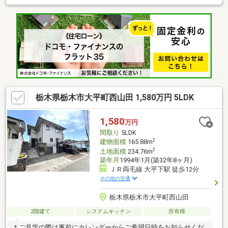
裕があります。お気軽にお問い合わせください。告知事項あり。
栃木県栃木市大平町西山田 1,580万円 5LDK
1,580
万円
間取り
5LDK
2
建物面積
165.88m
2
土地面積
234.76m
築年月
1994年1月(築32年8ヶ月)
ＪＲ両毛線 大平下駅 徒歩12分
その他の交通
栃木県栃木市大平町西山田
2階建て
システムキッチン
所有権
＊ご見学の際は事前にカレンダーからご希望日時をお知らせくだ