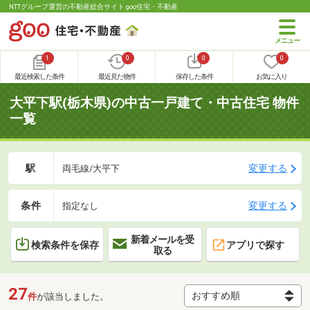
NTTグループ運営の不動産総合サイト goo住宅・不動産
1
0
0
0
最近検索した条件
最近見た物件
保存した条件
お気に入り
大平下駅(栃木県)の中古一戸建て・中古住宅 物件
一覧
駅
変更する
両毛線/大平下
条件
変更する
指定なし
新着メールを受
検索条件を保存
アプリで探す
取る
27
件
が該当しました。