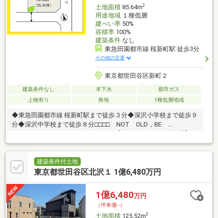
2
土地面積
85.64m
用途地域
１種低層
建ぺい率
50%
容積率
100%
建築条件
なし
東急田園都市線 桜新町駅 徒歩3分
その他の交通
東京都世田谷区新町２
建築条件なし
本下水
都市ガス
上物有り
角地
1種低層地域
◆東急田園都市線 桜新町駅まで徒歩３分◆深沢小学校まで徒歩９
分◆深沢中学校まで徒歩８分□□□□ NOT OLD，BE
CLASSIC. □□□□■ウォールメイトは【かかりつけの不動産屋】と
して 徹底的にまで顧客主義を貫く事をお約束いたします■都心エ
リアに特化した情報網を駆使し、最良の不動産をご提案■住宅ロ
ーンシュミレーション無料相談会 毎日随時開催中■ウォールメ
建築条件付土地
イトオリジナルの住宅購入・住替え等について 分かりやすく解説
東京都世田谷区北沢１ 1億6,480万円
したガイドブックをご希望者様に【無料プレゼント】～弊社ホー
ムページ～https://wallmate.co.jp/～
1億6,480
万円
（坪単価:-）
2
土地面積
125.52m