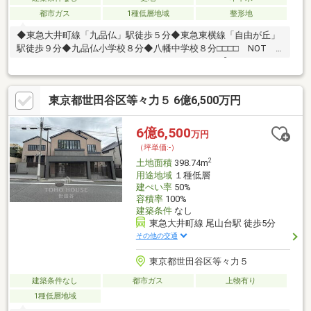
都市ガス
1種低層地域
整形地
◆東急大井町線「九品仏」駅徒歩５分◆東急東横線「自由が丘」
駅徒歩９分◆九品仏小学校８分◆八幡中学校８分□□□□ NOT
OLD，BE CLASSIC． □□□□ ■ウォールメイトは【かかりつけの
不動産屋】として 徹底的にまで顧客主義を貫く事をお約束いたし
ます ■都心エリアに特化した情報網を駆使し、最良の不動産をご
東京都世田谷区等々力５ 6億6,500万円
提案 ■住宅ローンシュミレーション無料相談会 毎日随時開催中
■ウォールメイトオリジナルの住宅購入・住替え等について 分か
りやすく解説したガイドブックをご希望者様に【無料プレゼン
6億6,500
万円
ト】 ～弊社ホームページ～https://wallmate.co.jp/～
（坪単価:-）
2
土地面積
398.74m
用途地域
１種低層
建ぺい率
50%
容積率
100%
建築条件
なし
東急大井町線 尾山台駅 徒歩5分
その他の交通
東京都世田谷区等々力５
建築条件なし
都市ガス
上物有り
1種低層地域