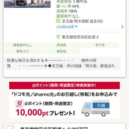
用途地域
１種中高
建ぺい率
60%
容積率
180%
建築条件
なし
京王線 明大前駅 徒歩5分
その他の交通
東京都世田谷区松原２
建築条件なし
南道路
本下水
都市ガス
整形地
快適な毎日を演出する☆―――――・・・ 物件の特
徴 ・・・―――――☆◆京王線・井の頭線「明大前」駅徒歩5
分！新宿・渋谷へスムーズアクセス可能な好立地◇東側約4.5m・
南側約3.5m公道に面した南東角地！陽当り・通風ともに良好な開
放感◆第一種中高層住居専用地域の閑静な住宅街。周辺には教育
施設や生活利便施設が充実◇建築条件なしのためお好みのハウス
メーカーで建築可能まずは、現地をご案内させていただきます！
☆―――――・・・ ―☆― ・・・―――――☆