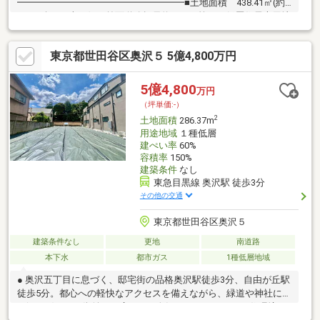
━━━━━━━━━━━━━━━━━━■土地面積 438.41㎡(約
132.61坪）■南西側 前面道路幅員約6.1ｍ■第一種低層住居専用地
域内の閑静な住宅地■建築条件付き売地ではないため、お好きな
ハウスメーカー・工務店での建築が可能です 建物参考プランも
東京都世田谷区奥沢５ 5億4,800万円
ございます
━━━━━━━━━━━━━━━━━━━━━━━━━━━━━━━━
～東急リバブル 二子玉川センターまでお問い合わせ下さい～
5億4,800
万円
『スーモを見て』とお伝えいただくとスムーズです。内覧予約、
（坪単価:-）
また自宅購入の際の素朴な疑問などもお気軽にお問い合わせ下さ
2
土地面積
286.37m
い。
用途地域
１種低層
建ぺい率
60%
容積率
150%
建築条件
なし
東急目黒線 奥沢駅 徒歩3分
その他の交通
東京都世田谷区奥沢５
建築条件なし
更地
南道路
本下水
都市ガス
1種低層地域
● 奥沢五丁目に息づく、邸宅街の品格奥沢駅徒歩3分、自由が丘駅
徒歩5分。都心への軽快なアクセスを備えながら、緑道や神社に寄
り添う穏やかな街並みが広がる、奥沢五丁目ならではの住環境で