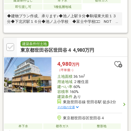
建築条件なし
本下水
都市ガス
即引渡し可
1種低層地域
◆建物プラン作成、承ります♪◆池ノ上駅９分◆駒場東大前１３
分◆下北沢駅１６分◆池ノ上小学校 ◆富士中学校□□ NOT
OLD，BE CLASSIC． □□■ウォールメイトは【かかりつけの不
動産屋】として徹底的にまで顧客主義を貫く事をお約束いたしま
す■城西エリアに特化した情報網を駆使し、最良の不動産をご提
案■住宅ローンシュミレーション無料相談会 毎日随時開催中■ウ
建築条件付土地
ォールメイトオリジナルの住宅購入・住替え等について分かりや
東京都世田谷区世田谷４ 4,980万円
すく解説したガイドブックをご希望者様に【無料プレゼント】～
弊社ホームページ～https://wallmate.co.jp/～
4,980
万円
（坪単価:-）
2
土地面積
36.1m
用途地域
２種住居
建ぺい率
60%
容積率
160%
建築条件
あり
東急世田谷線 世田谷駅 徒歩2分
その他の交通
東京都世田谷区世田谷４
本下水
都市ガス
整形地