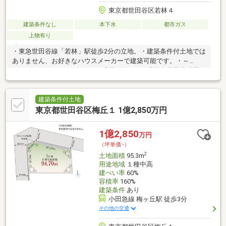
東京都世田谷区若林４
建築条件なし
本下水
都市ガス
上物有り
・東急世田谷線「若林」駅徒歩2分の立地。・建築条件付土地では
ありません、お好きなハウスメーカーで建築可能です。・～
Life Information～・つむぎ保育園:約310m・世田谷若葉幼稚園:
約610ｍ・若林小学校:約660ｍ・世田谷中学校:約800ｍ・セブンイ
レブン世田谷若林４丁目店:約200ｍ・ピーコックストア三軒茶屋
の杜店:約700ｍ
建築条件付土地
東京都世田谷区梅丘１ 1億2,850万円
1億2,850
万円
（坪単価:-）
2
土地面積
95.3m
用途地域
１種中高
建ぺい率
60%
容積率
160%
建築条件
あり
小田急線 梅ヶ丘駅 徒歩3分
その他の交通