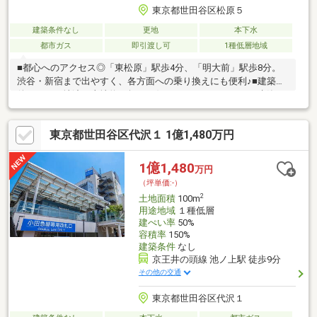
東京都世田谷区松原５
建築条件なし
更地
本下水
都市ガス
即引渡し可
1種低層地域
■都心へのアクセス◎「東松原」駅歩4分、「明大前」駅歩8分。
渋谷・新宿まで出やすく、各方面への乗り換えにも便利♪■建築条
件なし・更地渡し土地約41坪！お好きなハウスメーカーで建築可
能です。間口約14ｍで開放感良好。■ご家族の理想を叶える家づ
くり建物約58坪・5LDK＋車2台＋ルーフバルコニーも実現可能。
東京都世田谷区代沢１ 1億1,480万円
専属一級建築士が理想を形にします。■駅前の賑わいと充実の周
辺環境スーパーや松原小学校が徒歩5分圏内。子育て家族にも嬉し
い、穏やかで価値ある住環境です。 四季を彩る羽根木公園を身近
1億1,480
万円
に、“抜け感”が魅力の邸宅地。お気軽にお問い合わせくださいま
（坪単価:-）
せ♪
2
土地面積
100m
用途地域
１種低層
建ぺい率
50%
容積率
150%
建築条件
なし
京王井の頭線 池ノ上駅 徒歩9分
その他の交通
東京都世田谷区代沢１