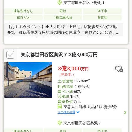
東京都世田谷区上野毛１
建築条件なし
更地
本下水
都市ガス
1種低層地域
整形地
【おすすめポイント】◆大井町線「上野毛」駅徒歩5分の好立地
◆第一種低層住居専用地域の閑静な住環境 ・東側約6.8m公道（歩
道含む）で開放感◎◆建物参考プラン有り◇延床面積90平米超の
ゆとりある間取り ・LDK17.7帖以上家族が集うくつろぎ空間 ・各
室収納設計で生活空間をスッキリ保てます ・断熱等級4等の快適
東京都世田谷区奥沢７ 3億3,000万円
な標準仕様をご用意緑化地域の潤いある街で、理想の暮らしを！
3億3,000
万円
（坪単価:-）
2
土地面積
157.34m
用途地域
１種低層
建ぺい率
60%
容積率
150%
建築条件
なし
東急大井町線 九品仏駅 徒歩5分
その他の交通
東京都世田谷区奥沢７
建築条件なし
更地
本下水