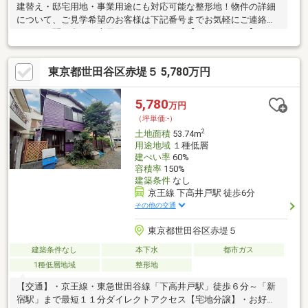
建替え・邸宅用地・事業用途にも対応可能な整形地！物件の詳細
について、ご見学希望のお客様は下記番号までお気軽にご連絡下
さい。お問い合わせ専用フリーダイヤル 【0120-104-633】
東京都世田谷区赤堤５ 5,780万円
5,780
万円
（坪単価:-）
2
土地面積
53.74m
用途地域
１種低層
建ぺい率
60%
容積率
150%
建築条件
なし
京王線 下高井戸駅 徒歩6分
その他の交通
東京都世田谷区赤堤５
建築条件なし
本下水
都市ガス
1種低層地域
整形地
【交通】・京王線・東急世田谷線「下高井戸駅」徒歩６分～「新
宿駅」まで最短１１分ダイレクトアクセス【宅地分譲】・お好み