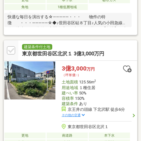
更地
本下水
都市ガス
角地
1種低層地域
快適な毎日を演出する☆―――――・・・ 物件の特
徴 ・・・―――――☆◆♪世田谷区砧８丁目♪人気の小田急線沿
線・洗練された街並み◆開放感と日当たりに優れた【角地】の建
築条件付き売地◆同仕様モデルハウスのご案内や建物プレゼンテ
ーションも随時受付中まずは、現地をご案内させていただきま
す！☆―――――・・・ ―☆― ・・・―――――☆
建築条件付土地
東京都世田谷区北沢１ 3億3,000万円
3億3,000
万円
（坪単価:-）
2
土地面積
125.56m
用途地域
１種住居
建ぺい率
50%
容積率
150%
建築条件
あり
京王井の頭線 下北沢駅 徒歩6分
その他の交通
東京都世田谷区北沢１
更地
南道路
本下水