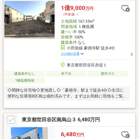
1億9,000
万円
（坪単価:-）
2
土地面積
167.35m
用途地域
１種低層
建ぺい率
50%
容積率
100%
建築条件
なし
小田急線 豪徳寺駅 徒歩4分
その他の交通
東京都世田谷区赤堤１
建築条件なし
本下水
都市ガス
1種低層地域
◇閑静な住宅地◇更地渡し◇「豪徳寺」駅まで徒歩4分◇生活に
便利な住環境B区画は成約済みです。まずはお気軽に現地をご覧
下さいませ。物件の詳細について、ご見学希望のお客様は下記番
号までお気軽にご連絡下さい。お問い合わせ専用フリーダイヤ
ル 【0120-104-633】
東京都世田谷区南烏山３ 6,480万円
6,480
万円