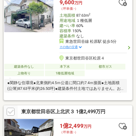
9,600
万円
（坪単価:-）
2
土地面積
87.63m
用途地域
１種低層
建ぺい率
60%
容積率
150%
建築条件
なし
東急世田谷線 松原駅 徒歩5分
その他の交通
東京都世田谷区松原４
建築条件なし
本下水
都市ガス
上物有り
1種低層地域
●閑静な住環境●北東側約4.5ｍ公道に間口約7.4ｍ接面●土地面積
(公簿)87.63平米(約26.50坪)●建築条件付土地ではありません。お
好きなハウスメーカーで建築できます～Life Information～●セブ
ンイレブン世田谷松原駅前店…約400ｍ(徒歩5分)●オオゼキ松原
店…約340ｍ(徒歩5分)●まいばすけっと松原駅前店…約460ｍ(徒歩6
東京都世田谷区上北沢３ 1億2,499万円
分)●ココカラファイン松原店…約360ｍ(徒歩5分)●世田谷赤堤二郵
便局…約320ｍ(徒歩4分)●赤松公園…約400ｍ(徒歩5分)●区立松沢小
学校…約670ｍ(徒歩9分)●区立松沢中学校…約1，170ｍ(徒歩15分)
1億2,499
万円
（坪単価:-）