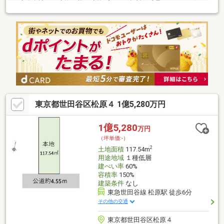
の建築会社でご建築可能・建物プランの無料作成承ります・お好
みやご予算に合わせて弊社提携工務店のご紹介も可能【参考プラ
ン１】・２ＳＬＤＫ＆ロフト＆車庫・建物面積 ５６．７２ｍ
2【参考プラン２】・２ＳＬＤＫ＆ロフト・建物面積 ６９．２９
ｍ2・建物価格 ２３２０万円・土地建物総額 ８，１００万円(税
込)【ＰＯＩＮＴ】・前面は居住者のみの交通で、車の通りぬけも
なく、とっても静かで落ち着いた住環境です。・ご希望の間取り
も弊社で無料作成いたします♪
東京都世田谷区松原４ 1億5,280万円
1億5,280
万円
（坪単価:-）
2
土地面積
117.54m
用途地域
１種低層
建ぺい率
60%
容積率
150%
建築条件
なし
東急世田谷線 松原駅 徒歩6分
その他の交通
東京都世田谷区松原４