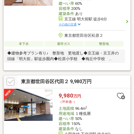
建ぺい率
60%
容積率
200%
建築条件
あり
京王線 明大前駅 徒歩6分
その他の交通
東京都世田谷区松原２
本下水
都市ガス
整形地
◆建物参考プラン有り♪ 整形地 更地渡し◆京王線・京王井の
頭線「明大前」駅徒歩圏内◆松原小学校 ◆梅丘中学校
□□□□ NOT OLD，BE CLASSIC． □□□□■ウォールメイトは
【かかりつけの不動産屋】として、徹底的にまで顧客主義を貫く
事をお約束いたします。■城南エリアに特化した情報網を駆使
東京都世田谷区代田２ 9,980万円
し、最良の不動産をご提案。■住宅ローンシュミレーション無料
相談会 毎日随時開催中。■ウォールメイトオリジナルの住宅購
入・住替え等について分かりやすく解説したガイドブックをご希
9,980
万円
望者様に【無料プレゼント】～弊社ホームページ～
（坪単価:-）
https://wallmate.co.jp/～
2
土地面積
96.4m
用途地域
１種低層
建ぺい率
50%
容積率
150%
建築条件
なし