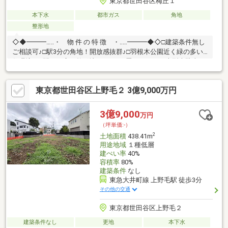
東京都世田谷区梅丘１
本下水
都市ガス
角地
整形地
◇◆━━━…‥・ 物 件 の 特 徴 ・‥…━━━◆◇□建築条件無し
ご相談可♪□駅3分の角地！開放感抜群♪□羽根木公園近く緑の多い
住環境！□間口の広い整形地！□LDK30畳の5LDK！□大型車駐車可
能！♪物件のお問合せはアドキャスト三軒茶屋支店まで【0120-
974-313】♪
東京都世田谷区上野毛２ 3億9,000万円
3億9,000
万円
（坪単価:-）
2
土地面積
438.41m
用途地域
１種低層
建ぺい率
40%
容積率
80%
建築条件
なし
東急大井町線 上野毛駅 徒歩3分
その他の交通
東京都世田谷区上野毛２
建築条件なし
更地
本下水