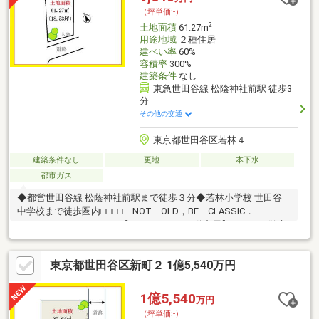
もぴったりの土地。ぜひご連絡ください！
（坪単価:-）
2
土地面積
61.27m
用途地域
２種住居
建ぺい率
60%
容積率
300%
建築条件
なし
東急世田谷線 松陰神社前駅 徒歩3
分
その他の交通
東京都世田谷区若林４
建築条件なし
更地
本下水
都市ガス
◆都営世田谷線 松蔭神社前駅まで徒歩３分◆若林小学校 世田谷
中学校まで徒歩圏内□□□□ NOT OLD，BE CLASSIC．
□□□□■ウォールメイトは【かかりつけの不動産屋】として、徹底
的にまで顧客主義を貫く事をお約束いたします。■城南エリアに
特化した情報網を駆使し、最良の不動産をご提案。■住宅ローン
東京都世田谷区新町２ 1億5,540万円
シュミレーション無料相談会 毎日随時開催中。■ウォールメイ
トオリジナルの住宅購入・住替え等について分かりやすく解説し
たガイドブックをご希望者様に【無料プレゼント】～弊社ホーム
1億5,540
万円
ページ～https://wallmate.co.jp/～
（坪単価:-）