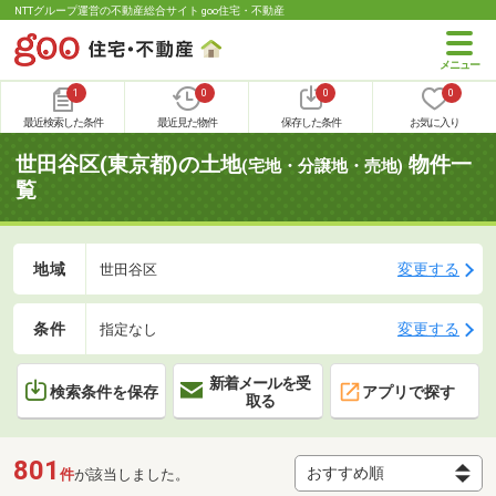
NTTグループ運営の不動産総合サイト goo住宅・不動産
1
0
0
0
最近検索した条件
最近見た物件
保存した条件
お気に入り
世田谷区(東京都)の土地
物件一
(宅地・分譲地・売地)
覧
地域
変更する
世田谷区
条件
変更する
指定なし
新着メールを受
検索条件を保存
アプリで探す
取る
801
件
が該当しました。