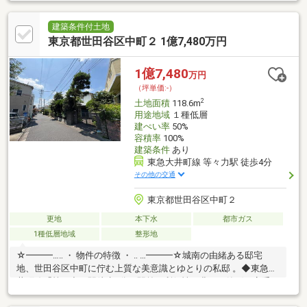
す。● ゆとりある敷地が描く、一邸約86.92坪の南向き敷地に、
広々とした間口を確保。用途地域の境に位置する特性を活かし、
建物ボリュームを確保した、伸びやかな邸宅プランをご検討いた
建築条件付土地
だけます。● この地にふさわしい住まいを静けさと利便性を兼ね
東京都世田谷区中町２ 1億7,480万円
備えたロケーションだからこそ、一邸一邸に求められるのは永く
愛される住まい。建築プランや現地の魅力もあわせてご案内いた
1億7,480
万円
します。お気軽にお問い合わせください。
（坪単価:-）
2
土地面積
118.6m
用途地域
１種低層
建ぺい率
50%
容積率
100%
建築条件
あり
東急大井町線 等々力駅 徒歩4分
その他の交通
東京都世田谷区中町２
更地
本下水
都市ガス
1種低層地域
整形地
☆━━━…‥ ・ 物件の特徴 ・ ‥ …━━━☆城南の由緒ある邸宅
地、世田谷区中町に佇む上質な美意識とゆとりの私邸 。◆東急大
井町線「等々力」駅徒歩4分、駅前の利便性と豊かな静穏を享受す
る好立地 ◆第一種低層住居専用地域に位置する、四季の緑に彩ら