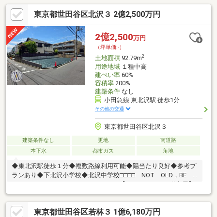
東京都世田谷区北沢３ 2億2,500万円
2億2,500
万円
（坪単価:-）
2
土地面積
92.79m
用途地域
１種中高
建ぺい率
60%
容積率
200%
建築条件
なし
小田急線 東北沢駅 徒歩1分
その他の交通
東京都世田谷区北沢３
建築条件なし
更地
南道路
本下水
都市ガス
角地
◆東北沢駅徒歩１分◆複数路線利用可能◆陽当たり良好◆参考プ
ランあり◆下北沢小学校◆北沢中学校□□□□ NOT OLD，BE
CLASSIC． □□□□■ウォールメイトは【かかりつけの不動産屋】
として、徹底的にまで顧客主義を貫く事をお約束いたします。■
城南エリアに特化した情報網を駆使し、最良の不動産をご提案。
東京都世田谷区若林３ 1億6,180万円
■住宅ローンシュミレーション無料相談会 毎日随時開催中。■ウ