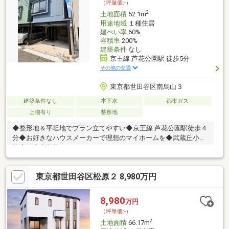
（坪単価:-）
2
土地面積
52.1m
用途地域
１種住居
建ぺい率
60%
容積率
200%
建築条件
なし
京王線 芦花公園駅 徒歩5分
その他の交通
東京都世田谷区南烏山３
建築条件なし
本下水
都市ガス
上物有り
整形地
◆整形地＆平坦地でプラン立てやすい◆京王線 芦花公園駅徒歩４
分◆お好きなハウスメーカーで理想のマイホームを◆武蔵丘小学
校◆烏山中学校□□ NOT OLD，BE CLASSIC． □□■ウォール
メイトは【かかりつけの不動産屋】として徹底的にまで顧客主義
を貫く事をお約束いたします■城西エリアに特化した情報網を駆
東京都世田谷区松原２ 8,980万円
使し、最良の不動産をご提案■住宅ローンシュミレーション無料
相談会 毎日随時開催中■ウォールメイトオリジナルの住宅購
入・住替え等について分かりやすく解説したガイドブックをご希
8,980
万円
望者様に【無料プレゼント】～弊社ホームページ～
（坪単価:-）
https://wallmate.co.jp/～
2
土地面積
66.17m