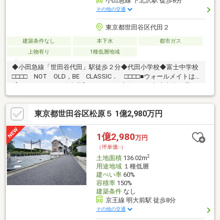
小田急線 下北沢駅 徒歩8分
その他の交通
東京都世田谷区代田２
建築条件なし
本下水
都市ガス
上物有り
1種低層地域
◆小田急線「世田谷代田」駅徒歩２分◆代田小学校◆富士中学校
□□□□ NOT OLD，BE CLASSIC． □□□□■ウォールメイトは
【かかりつけの不動産屋】として、徹底的にまで顧客主義を貫く
事をお約束いたします。■城南エリアに特化した情報網を駆使
し、最良の不動産をご提案。■住宅ローンシュミレーション無料
東京都世田谷区松原５ 1億2,980万円
相談会 毎日随時開催中。■ウォールメイトオリジナルの住宅購
入・住替え等について分かりやすく解説したガイドブックをご希
望者様に【無料プレゼント】～弊社ホームページ～
1億2,980
万円
https://wallmate.co.jp/～
（坪単価:-）
2
土地面積
136.02m
用途地域
１種低層
建ぺい率
60%
容積率
150%
建築条件
なし
京王線 明大前駅 徒歩8分
その他の交通