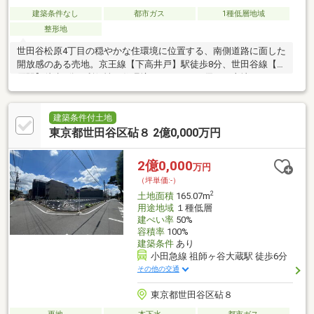
建築条件なし
都市ガス
1種低層地域
整形地
世田谷松原4丁目の穏やかな住環境に位置する、南側道路に面した
開放感のある売地。京王線【下高井戸】駅徒歩8分、世田谷線【松
原駅】徒歩6分と利便性と住環境のバランスに優れた土地です。
117㎡超のゆとりある敷地に建築条件なし。こだわりを反映した
理想の邸宅づくりが叶います。建築条件なしですので、お好きな
工務店やハウスメーカーにて自由に建築可能です。また、建築会
建築条件付土地
社選びにお悩みのお客様には、弊社提携の工務店・ハウスメーカ
東京都世田谷区砧８ 2億0,000万円
ーのご紹介も可能です。ご予算やご希望の間取り、デザインに合
わせてお客様に適した建築会社選びをお手伝いいたします。お気
2億0,000
万円
軽にご相談ください。
（坪単価:-）
2
土地面積
165.07m
用途地域
１種低層
建ぺい率
50%
容積率
100%
建築条件
あり
小田急線 祖師ヶ谷大蔵駅 徒歩6分
その他の交通
東京都世田谷区砧８