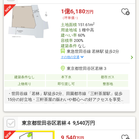
ォールメイトオリジナルの住宅購入・住替え等について分かりや
すく解説したガイドブックをご希望者様に【無料プレゼント】～
1億6,180
万円
弊社ホームページ～https://wallmate.co.jp/～
（坪単価:-）
2
土地面積
151.61m
用途地域
１種中高
建ぺい率
60%
容積率
200%
建築条件
なし
東急世田谷線 若林駅 徒歩2分
その他の交通
東京都世田谷区若林３
建築条件なし
本下水
都市ガス
上物有り
即引渡し可
整形地
・世田谷線「若林」駅徒歩2分、田園都市線「三軒茶屋駅」徒歩
15分の好立地・三軒茶屋の賑わいや都心への好アクセスを享受し
つつ、世田谷らしい落ち着いた暮らしを満喫できます・土地面積
133.80㎡(40.47坪)の整形地・東側道路に加え南側が協定通路にな
っており採光・風通り良好です！・環七道路から約100m入ったと
東京都世田谷区若林４ 9,540万円
ころにあるので便利かつ閑静な住宅地・４LDK(車庫2台)の戸建プ
ランあり♪・駅近くにスーパー・コンビニがあり、日常生活の買い
物には困りません・2世帯住宅や事務所兼自宅、賃貸併用住宅等に
9,540
万円