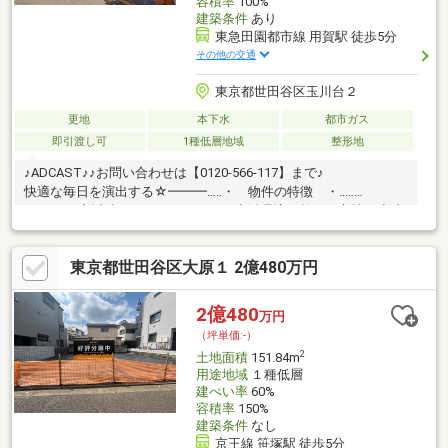
容積率
100%
建築条件
あり
東急田園都市線 用賀駅 徒歩5分
その他の交通
東京都世田谷区玉川台２
更地
本下水
都市ガス
即引渡し可
1種低層地域
整形地
♪ADCAST♪♪お問い合わせは【0120-566-117】まで♪
快適な毎日を演出する☆━━━…‥・ 物件の特徴 ・‥…
━━━☆◇近隣にスーパーもあり、生活環境が整った立地！◆小
学校まで徒歩10分圏内・近隣に公園もあるので住環境◎◇用賀駅
徒歩5分・通勤や通学のアクセス良好！◆前面道路が広く、お車
東京都世田谷区大原１ 2億480万円
の駐車も楽々♪♪ご見学予約受付中です。お気軽にお問い合わせく
ださい。☆━━━…‥・ ━☆━ ・‥…━━━☆まずは、室内
をご案内させていただきます！☆―――――・・・
2億480
万円
―☆― ・・・―――――☆
（坪単価:-）
2
土地面積
151.84m
用途地域
１種低層
建ぺい率
60%
容積率
150%
建築条件
なし
京王線 笹塚駅 徒歩5分