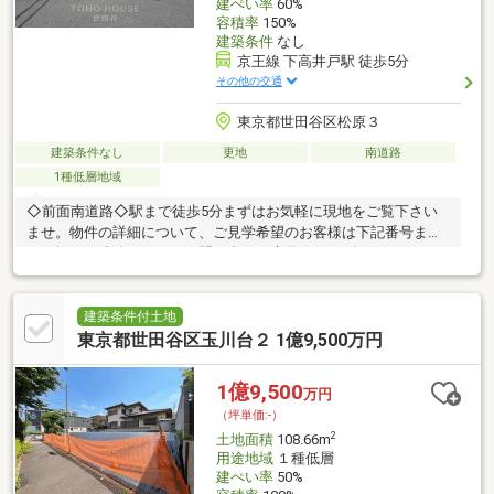
建ぺい率
60%
容積率
150%
建築条件
なし
京王線 下高井戸駅 徒歩5分
その他の交通
東京都世田谷区松原３
建築条件なし
更地
南道路
1種低層地域
◇前面南道路◇駅まで徒歩5分まずはお気軽に現地をご覧下さい
ませ。物件の詳細について、ご見学希望のお客様は下記番号まで
お気軽にご連絡下さい。お問い合わせ専用フリーダイヤル
【0120-104-633】
建築条件付土地
東京都世田谷区玉川台２ 1億9,500万円
1億9,500
万円
（坪単価:-）
2
土地面積
108.66m
用途地域
１種低層
建ぺい率
50%