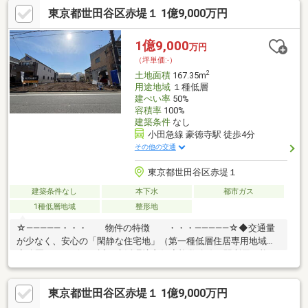
れた開放的な美しい住環境 ◆敷地面積118平米超、前面道路5.8ｍ
東京都世田谷区赤堤１ 1億9,000万円
のゆとりが邸宅としての確かな風格を演出 ◆21帖超の開放的な
LDKやワークルームを設けた、機能美溢れる空間設計 ◆小屋裏収
納など豊富な収納スペースが、美しく端正な日常を心地よくサポ
1億9,000
万円
ート
（坪単価:-）
2
土地面積
167.35m
用途地域
１種低層
建ぺい率
50%
容積率
100%
建築条件
なし
小田急線 豪徳寺駅 徒歩4分
その他の交通
東京都世田谷区赤堤１
建築条件なし
本下水
都市ガス
1種低層地域
整形地
☆―――――・・・ 物件の特徴 ・・・―――――☆◆交通量
が少なく、安心の「閑静な住宅地」（第一種低層住居専用地域）
◆公園、コンビニも近く生活環境良好◆複数路線・駅利用可能で
都心へのアクセスも快適□赤堤小学校□松沢中学校まずは、現地を
ご案内！ご案内や建物プレゼンテーションも随時受付中です。
東京都世田谷区赤堤１ 1億9,000万円
☆―――――・・・ ―☆― ・・・―――――☆