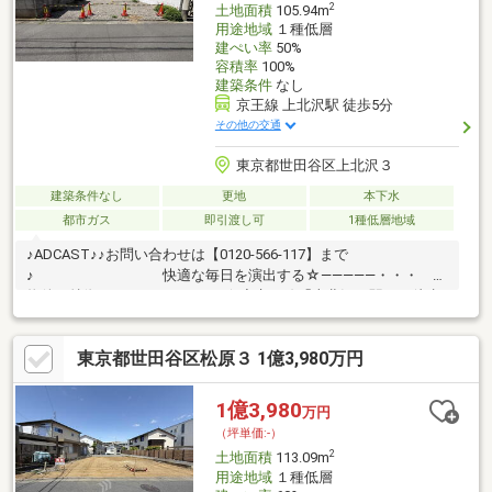
2
土地面積
105.94m
用途地域
１種低層
建ぺい率
50%
容積率
100%
建築条件
なし
京王線 上北沢駅 徒歩5分
その他の交通
東京都世田谷区上北沢３
建築条件なし
更地
本下水
都市ガス
即引渡し可
1種低層地域
♪ADCAST♪♪お問い合わせは【0120-566-117】まで
♪ 快適な毎日を演出する☆―――――・・・
物件の特徴 ・・・―――――☆◇京王線「上北沢」駅から徒歩5
分・「桜上水」駅も徒歩9分で使える2駅利用可能◆小・中学校ま
で徒歩10分圏内でお子様がいるご家庭も安心◇お好きなハウスメ
東京都世田谷区松原３ 1億3,980万円
ーカーにて建築可能◆閑静な住宅地内にある静かな住環境まず
は、一度現地をご見学くださいませ！☆―――――・・・
―☆― ・・・―――――☆
1億3,980
万円
（坪単価:-）
2
土地面積
113.09m
用途地域
１種低層