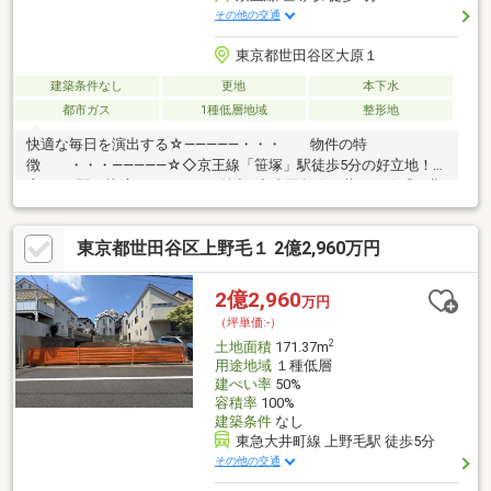
その他の交通
東京都世田谷区大原１
建築条件なし
更地
本下水
都市ガス
1種低層地域
整形地
快適な毎日を演出する☆―――――・・・ 物件の特
徴 ・・・―――――☆◇京王線「笹塚」駅徒歩5分の好立地！新
宿まで1駅の快適なアクセスが魅力♪◆小田急線・井の頭線『下北
沢』駅も徒歩圏内！利便性高い立地です♪◇駅前は南北両方に商
店街が広がる笹塚エリア！充実した生活環境です！◆建築条件な
東京都世田谷区上野毛１ 2億2,960万円
しのためお好みのハウスメーカーで建築可能です！まずは、現地
をご案内させていただきます！☆―――――・・・
―☆― ・・・―――――☆
2億2,960
万円
（坪単価:-）
2
土地面積
171.37m
用途地域
１種低層
建ぺい率
50%
容積率
100%
建築条件
なし
東急大井町線 上野毛駅 徒歩5分
その他の交通