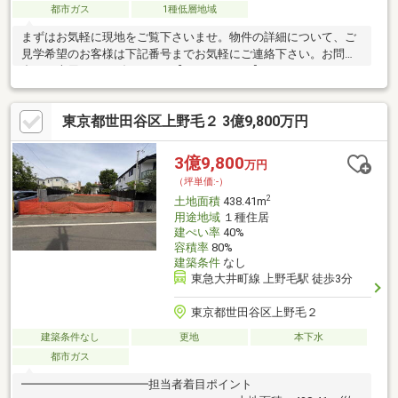
都市ガス
1種低層地域
まずはお気軽に現地をご覧下さいませ。物件の詳細について、ご
見学希望のお客様は下記番号までお気軽にご連絡下さい。お問い
合わせ専用フリーダイヤル 【0120-104-124】
東京都世田谷区上野毛２ 3億9,800万円
3億9,800
万円
（坪単価:-）
2
土地面積
438.41m
用途地域
１種住居
建ぺい率
40%
容積率
80%
建築条件
なし
東急大井町線 上野毛駅 徒歩3分
東京都世田谷区上野毛２
建築条件なし
更地
本下水
都市ガス
━━━━━━━━━━━担当者着目ポイント