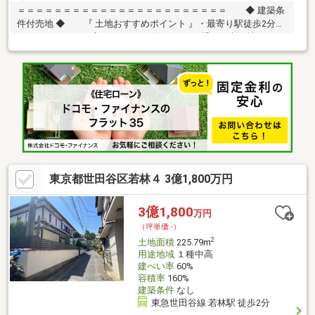
＝＝＝＝＝＝＝＝＝＝＝＝＝＝＝＝＝＝＝＝＝＝＝ ◆ 建築条
件付売地 ◆ 『 土地おすすめポイント 』・最寄り駅徒歩2分の
マルチアクセス … 主要シティへダイレクトに繋がる利便性・3LDK
建物参考プラン有 … ゆとりある住まいが実現可能・仕様・間取り
相談可 … ライフスタイルに合わせた設計対応『 ロケーション
』・志茂駅5分、JR赤羽駅11分 … 通勤・通学もスムーズ・都心へ
軽快アクセス … 暮らしの幅が広がる立地『 サポート内容 』・仕
様書のご案内・間取り／資金計画のご相談可能＝＝＝＝＝＝＝＝
＝＝＝＝＝＝＝＝＝＝＝＝＝＝＝
東京都世田谷区若林４ 3億1,800万円
3億1,800
万円
（坪単価:-）
2
土地面積
225.79m
用途地域
１種中高
建ぺい率
60%
容積率
160%
建築条件
なし
東急世田谷線 若林駅 徒歩2分