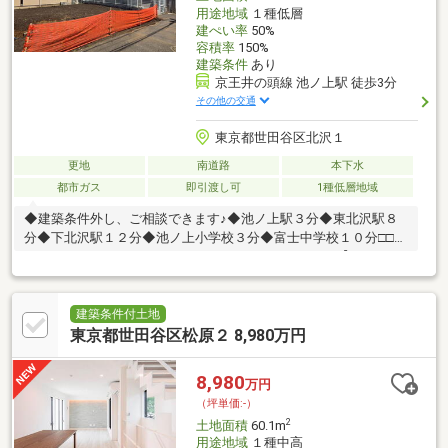
用途地域
１種低層
建ぺい率
50%
容積率
150%
建築条件
あり
京王井の頭線 池ノ上駅 徒歩3分
その他の交通
東京都世田谷区北沢１
更地
南道路
本下水
都市ガス
即引渡し可
1種低層地域
◆建築条件外し、ご相談できます♪◆池ノ上駅３分◆東北沢駅８
分◆下北沢駅１２分◆池ノ上小学校３分◆富士中学校１０分□□
NOT OLD，BE CLASSIC． □□■ウォールメイトは【かかりつ
けの不動産屋】として徹底的にまで顧客主義を貫く事をお約束い
たします■城西エリアに特化した情報網を駆使し、最良の不動産
をご提案■住宅ローンシュミレーション無料相談会 毎日随時開
建築条件付土地
催中■ウォールメイトオリジナルの住宅購入・住替え等について
東京都世田谷区松原２ 8,980万円
分かりやすく解説したガイドブックをご希望者様に【無料プレゼ
ント】～弊社ホームページ～https://wallmate.co.jp/～
8,980
万円
（坪単価:-）
2
土地面積
60.1m
用途地域
１種中高