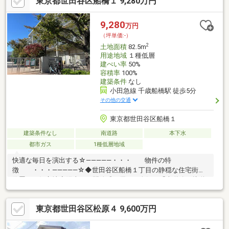
東京都世田谷区船橋１ 9,280万円
9,280
万円
（坪単価:-）
2
土地面積
82.5m
用途地域
１種低層
建ぺい率
50%
容積率
100%
建築条件
なし
小田急線 千歳船橋駅 徒歩5分
その他の交通
東京都世田谷区船橋１
建築条件なし
南道路
本下水
都市ガス
1種低層地域
快適な毎日を演出する☆―――――・・・ 物件の特
徴 ・・・―――――☆◆世田谷区船橋１丁目の静穏な住宅街に
位置する好立地◆陽当り・開放感に優れた人気の「南道路」接道
◆同仕様モデルハウスのご案内や建物プレゼンテーションも随時
受付中まずは、現地をご案内させていただきます！
東京都世田谷区松原４ 9,600万円
☆―――――・・・ ―☆― ・・・―――――☆