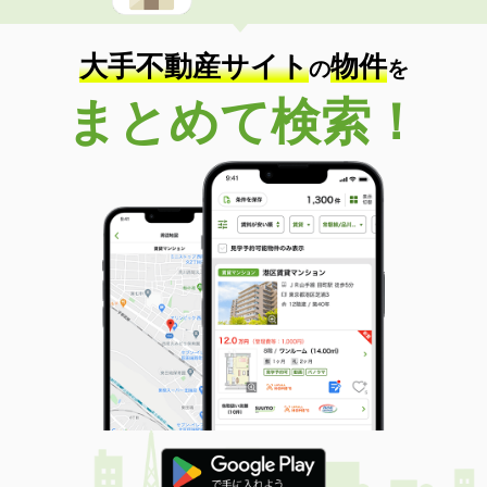
大手不動産サイト
物件
の
を
まとめて検索！