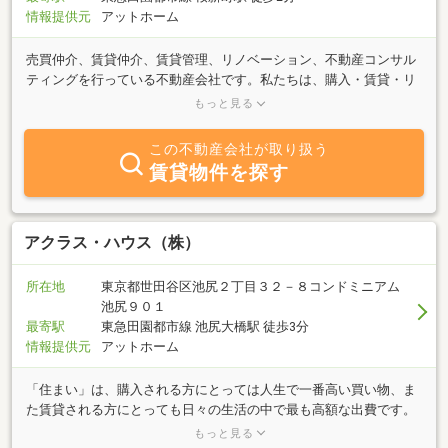
情報提供元
アットホーム
売買仲介、賃貸仲介、賃貸管理、リノベーション、不動産コンサル
ティングを行っている不動産会社です。私たちは、購入・賃貸・リ
ノベーション・不動産投資・賃貸経営等々、不動産を通じて「豊か
もっと見る
な暮らし」「理想の暮らし」「安心できる未来」を実現するために
「考え方の引き出し」や「道筋」を提供する、パートナーです。不
この不動産会社が取り扱う
動産の「こんなはずじゃなかった」をなくし、不動産で、その人に
賃貸物件を探す
あった豊かな生活を実現するために、多角的な視点で不動産購入や
運用のコンサルティングを行っています。
アクラス・ハウス（株）
所在地
東京都世田谷区池尻２丁目３２－８コンドミニアム
池尻９０１
最寄駅
東急田園都市線 池尻大橋駅 徒歩3分
情報提供元
アットホーム
「住まい」は、購入される方にとっては人生で一番高い買い物、ま
た賃貸される方にとっても日々の生活の中で最も高額な出費です。
わたくしどもアクラス・ハウスでは、高額な消費にはそれにふさわ
もっと見る