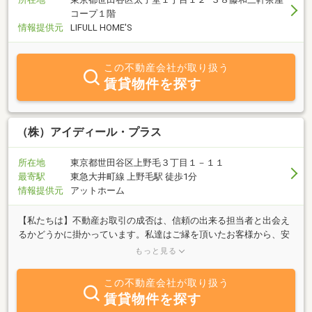
コープ１階
情報提供元
LIFULL HOME'S
この不動産会社が取り扱う
賃貸物件を探す
（株）アイディール・プラス
所在地
東京都世田谷区上野毛３丁目１－１１
最寄駅
東急大井町線 上野毛駅 徒歩1分
情報提供元
アットホーム
【私たちは】不動産お取引の成否は、信頼の出来る担当者と出会え
るかどうかに掛かっています。私達はご縁を頂いたお客様から、安
心して取引をお任せ頂けるよう誠実に取り組みます。豊富な知識と
もっと見る
経験を活かして、お客様の不動産アドバイザーとしてお手伝いいた
します。【ご提案不動産】■新築（中古）マンション ■新築（中
この不動産会社が取り扱う
古）戸建 ■土地■投資不動産（アパート・マンション・一棟ビル
賃貸物件を探す
他）【主な業務】■不動産取引の仲介 ■相続のご相談 ■建物の建