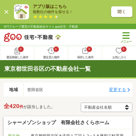
アプリ版はこちら
開く
複数社の物件を探せる！
NTTグループ運営の不動産総合サイト goo住宅・不動産
0
0
0
0
最近検索した条件
最近見た物件
保存した条件
お気に入り
東京都世田谷区の不動産会社一覧
地域
変更する
世田谷区
全420
件
が該当しました。
シャーメゾンショップ 有限会社さくらホーム
所在地
東京都世田谷区太子堂１丁目１２−３８藤和三軒茶屋