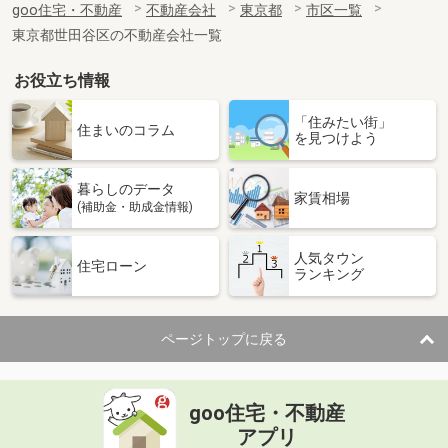
goo住宅・不動産
不動産会社
東京都
市区一覧
東京都世田谷区の不動産会社一覧
お役立ち情報
「住みたい街」
住まいのコラム
を見つけよう
暮らしのデータ
家賃相場
(補助金・助成金情報)
人気タウン
住宅ローン
ランキング
ページトップに戻る
goo住宅・不動産
アプリ