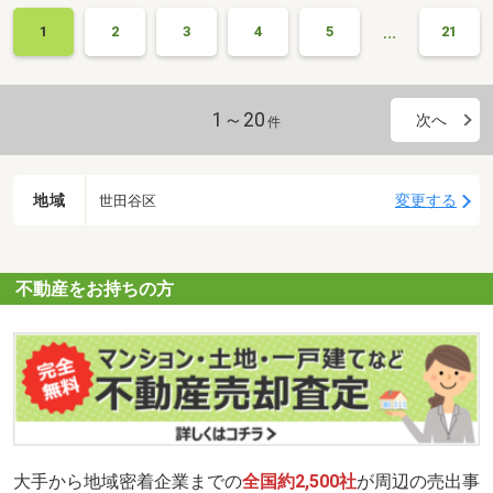
…
1
2
3
4
5
21
1～20
次へ
件
地域
変更する
世田谷区
不動産をお持ちの方
大手から地域密着企業までの
全国約2,500社
が周辺の売出事