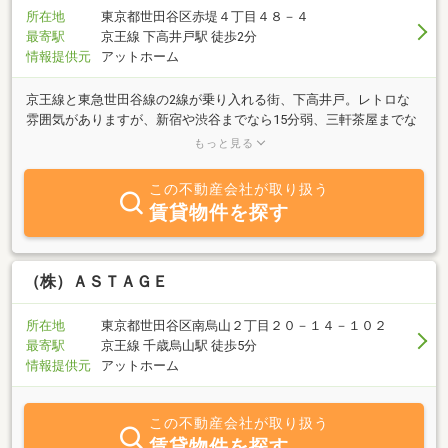
しょう！
所在地
東京都世田谷区赤堤４丁目４８－４
最寄駅
京王線 下高井戸駅 徒歩2分
情報提供元
アットホーム
京王線と東急世田谷線の2線が乗り入れる街、下高井戸。レトロな
雰囲気がありますが、新宿や渋谷までなら15分弱、三軒茶屋までな
ら16分で移動可能なアクセス良好なエリアです。下高井戸駅周辺に
もっと見る
は、活気に溢れる「下高井戸商店街」があります。スーパーや個人
商店、飲食店などが豊富にあるので、お買い物や外食に便利な街で
この不動産会社が取り扱う
す。駅周辺の商店街から離れると、落ち着いた住宅街が広がってい
賃貸物件を探す
ます。日本大学が近く、また周辺駅と比べると家賃相場が低めなの
で、学生向けの物件が充実しています。駅近くには羽根木公園や赤
池公園、学問の神様を祀る菅原神社も。子育てをしやすい環境が整
っているのも、下高井戸に住む魅力でしょう。
（株）ＡＳＴＡＧＥ
所在地
東京都世田谷区南烏山２丁目２０－１４－１０２
最寄駅
京王線 千歳烏山駅 徒歩5分
情報提供元
アットホーム
この不動産会社が取り扱う
賃貸物件を探す