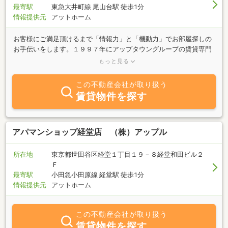
不動産の事でご相談がありましたらお気軽にお問合せ下さい。
最寄駅
東急大井町線 尾山台駅 徒歩1分
情報提供元
アットホーム
お客様にご満足頂けるまで「情報力」と「機動力」でお部屋探しの
お手伝いをします。１９９７年にアップタウングループの賃貸専門
店としてオープンして以来、多くの賃貸ユーザー・オーナーの方々
もっと見る
より信頼を獲得する事ができました。当店は世田谷の閑静な住宅街
「尾山台」を本拠地とし城南エリア・東急沿線の高額賃貸住宅を主
この不動産会社が取り扱う
に扱っております。またお客様の便宜をはかり土日祝日の営業はも
賃貸物件を探す
ちろん、お客様用駐車場を用意し、お部屋の内見には営業車(チャイ
ルドシート有)にてご案内させて頂いております。どうぞお気軽にご
来店下さい。
アパマンショップ経堂店 （株）アップル
所在地
東京都世田谷区経堂１丁目１９－８経堂和田ビル２
Ｆ
最寄駅
小田急小田原線 経堂駅 徒歩1分
情報提供元
アットホーム
この不動産会社が取り扱う
賃貸物件を探す