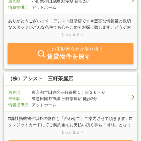
最寄駅
小田急小田原線 経堂駅 徒歩2分
情報提供元
アットホーム
ありがとうございます！アシスト経堂店です☆豊富な情報量と親切
なスタッフがどんな条件でも心をこめてお探し致します。どうぞお
気軽にアシスト経堂店にご来店下さい！フタッフ一同心よりお待ち
もっと見る
しております!!
この不動産会社が取り扱う
賃貸物件を探す
（株）アシスト 三軒茶屋店
所在地
東京都世田谷区三軒茶屋１丁目３６－６
最寄駅
東急田園都市線 三軒茶屋駅 徒歩2分
情報提供元
アットホーム
□弊社掲載物件以外の物件も「合わせて」ご案内させて頂きます。□
クレジットカードにてご契約金をお支払い頂く事も「可能」となっ
ております。お気軽にお申し付けください。□オンラインにて物件
もっと見る
のご提案、ご案内、ご契約も「可能」となっております。□「審査