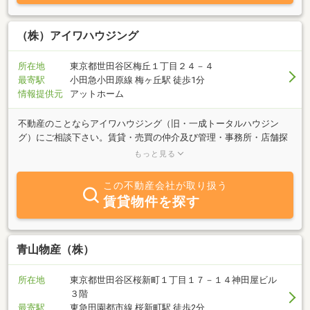
て替え・リフォームのご提案 ■不動産運用のご提案【ご提案融
資】■住宅ローン ■ペアローン ■アパートローン ■不動産担保ロ
ーン ■住宅ローン借り換え 他【連携保険】■東京海上日動火災保
（株）アイワハウジング
険 ■日本共済火災保険【提携銀行】三井住友銀行 ・三菱UFJ銀
行 ・りそな銀行 ・住信SBIネット銀行・auじぶん銀行 ・中央労
所在地
東京都世田谷区梅丘１丁目２４－４
働金庫 ・各フラット35代理店上記に記載のない事でも、私達でお
最寄駅
小田急小田原線 梅ヶ丘駅 徒歩1分
役に立てる事であればどうぞお気軽にお声掛け下さい。
情報提供元
アットホーム
不動産のことならアイワハウジング（旧・一成トータルハウジン
グ）にご相談下さい。賃貸・売買の仲介及び管理・事務所・店舗探
しまで、何でもご要望にお答えいたします。首都圏の売買・賃貸物
もっと見る
件情報は常時、多数ございます。当社専門スタッフが親切にお客様
をサポートしてゆきますので、お気軽にお問い合わせ下さい。又、
この不動産会社が取り扱う
賃貸物件のオーナー様にも運用・経営のコンサルティングも承って
賃貸物件を探す
おります。
青山物産（株）
所在地
東京都世田谷区桜新町１丁目１７－１４神田屋ビル
３階
最寄駅
東急田園都市線 桜新町駅 徒歩2分