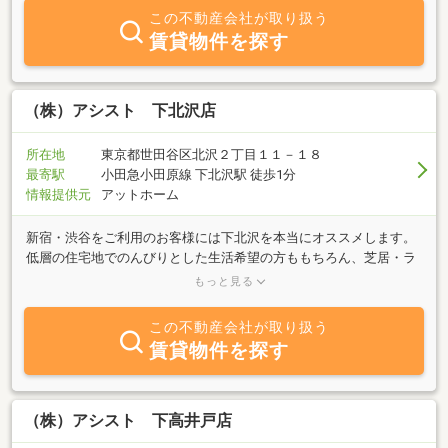
が不安」「賃料等交渉してほしい」など、どんな難しい条件でも遠
この不動産会社が取り扱う
慮なく「ご相談」下さい。□広範囲でお探しの方、どこまででも
賃貸物件を探す
「お付き合いさせて頂きます！」アシスト三軒茶屋店スタッフ一
同、心よりお待ちしております♪
（株）アシスト 下北沢店
所在地
東京都世田谷区北沢２丁目１１－１８
最寄駅
小田急小田原線 下北沢駅 徒歩1分
情報提供元
アットホーム
新宿・渋谷をご利用のお客様には下北沢を本当にオススメします。
低層の住宅地でのんびりとした生活希望の方ももちろん、芝居・ラ
イブ・お笑いなど夢いっぱいのエネルギッシュな部分も持ち合わせ
もっと見る
ているので、住んでいて楽しめる町と言えます。物件の種類も単身
向けが多い町ですが、デザイナーズ物件や、バイク可、敷礼0・0、
この不動産会社が取り扱う
お風呂ナシからルームシェア物件、戸建まで沢山ご紹介できます。
賃貸物件を探す
下北沢周辺の情報を毎朝独自のネットワークで集めた営業マンたち
がお客様の喜んでもらえるお部屋探しのサポートを全力でさせてい
ただきます。お気軽にお問い合わせ下さい。大変人気の町なので土
日はお客様でいっぱいですが、事前予約頂きますとスムーズです。
（株）アシスト 下高井戸店
スタッフ一同心よりお待ち申し上げます。 一緒にいい部屋探しま