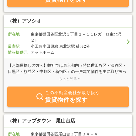
（株）アソシオ
所在地
東京都世田谷区北沢３丁目２－１１レガーロ東北沢
２Ｆ
最寄駅
小田急小田原線 東北沢駅 徒歩2分
情報提供元
アットホーム
【お部屋探しの方へ】弊社では東京都内（特に世田谷区・渋谷区・
目黒区・杉並区・中野区・新宿区）の一戸建て物件を主に取り扱っ
ています。一戸建て物件は1つとして同じ物件はありません。人と
もっと見る
人が出会うように、人と住居との出会いも特別なもの。特に一戸建
て物件は実際に現地に行かないと分からない点が多いです。住環境
この不動産会社が取り扱う
や周辺環境、隣地との距離感、室内の細部に至るまで、入念に取材
賃貸物件を探す
して紹介してます。戸建専門だからこそ、徹底的にこだわった価値
あるサービスを提供致します。【オーナー様へ】東北沢駅の不動産
会社「アソシオ」では賃貸募集をはじめ、リフォームの提案、管
理、入退去のチェック、更新手続き、売買、不動産調査、不動産投
（株）アップタウン 尾山台店
資等、総合的な不動産コンサルティングを行っています。小さい会
社だからこそ小回りがききフットワーク軽く動くことが出来ます。
所在地
東京都世田谷区尾山台３丁目３４－４