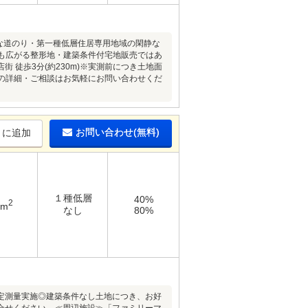
な道のり・第一種低層住居専用地域の閑静な
ンの幅も広がる整形地・建築条件付宅地販売ではあ
徒歩3分(約230m)※実測前につき土地面
件の詳細・ご相談はお気軽にお問い合わせくだ
お問い合わせ(無料)
りに追加
１種低層
40%
2
8m
なし
80%
確定測量実施◎建築条件なし土地につき、お好