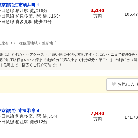
東京都狛江市駒井町１
4,480
小田急線 狛江駅 徒歩16分
105.4
小田急線 和泉多摩川駅 徒歩16分
万円
小田急線 喜多見駅 徒歩21分
上物有り
1種低層地域
整形地
帯におすすめ＞～アクセス・お買い物に便利な立地です～〇コンビニまで徒歩3分
能〇狛江駅行きのバス停まで徒歩5分〇第六小まで徒歩3分・第二中まで徒歩4分＜
ト住宅まで、幅広くご紹介可能です！
お気に入
東京都狛江市東和泉４
7,980
小田急線 和泉多摩川駅 徒歩3分
171.7
万円
小田急線 狛江駅 徒歩12分