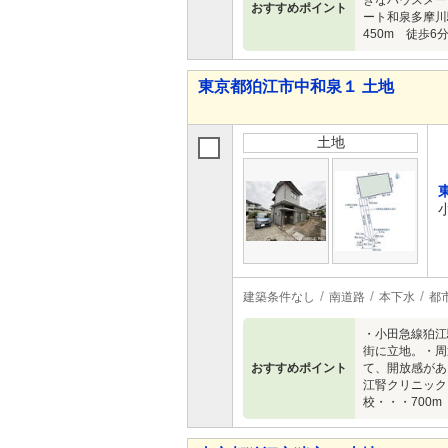
きなハウスメー
おすすめポイント
ート和泉多摩川
450m 徒歩
東京都狛江市中和泉１ 土地
土地
建築条件なし
南道路
本下水
都
・小田急線狛江
街に立地。・周
おすすめポイント
て、開放感があ
江腎クリニック・
校・・・700m