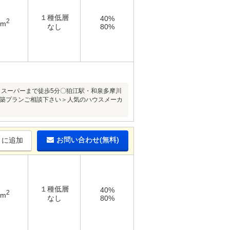
１種低層
40%
2
7m
なし
80%
・スーパーまで徒歩5分〇狛江駅・和泉多摩川
建築プランご相談下さい＞人気のハウスメーカ
お問い合わせ(無料)
りに追加
１種低層
40%
2
3m
なし
80%