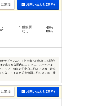
お問い合わせ(無料)
りに追加
１種低層
40%
2
m
なし
80%
物参考プランあり！担当者へお気軽にお問合
■徒歩１０分圏内にコンビニ、スーパーあ
ストップ 狛江岩戸北店…約３７０ｍ（徒歩
１１分）・イルカ児童遊園…約１００ｍ（徒
お問い合わせ(無料)
りに追加