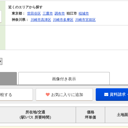
近くのエリアから探す
東京都：
世田谷区
三鷹市
調布市
狛江市
稲城市
神奈川県：
川崎市高津区
川崎市多摩区
川崎市宮前区
画像付き表示
お気に入りに追加
資料請求
所在地/交通
価格
土地面
（駅/バス 所要時間）
坪単価