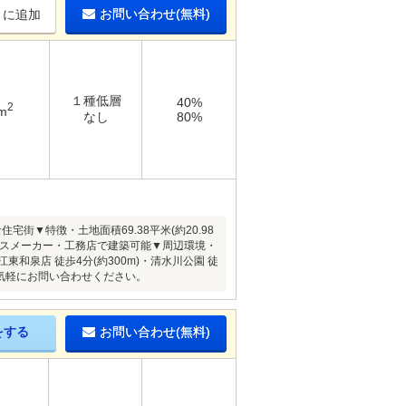
お問い合わせ(無料)
りに追加
１種低層
40%
2
m
なし
80%
▼特徴・土地面積69.38平米(約20.98
ウスメーカー・工務店で建築可能▼周辺環境・
江東和泉店 徒歩4分(約300m)・清水川公園 徒
お気軽にお問い合わせください。
をする
お問い合わせ(無料)