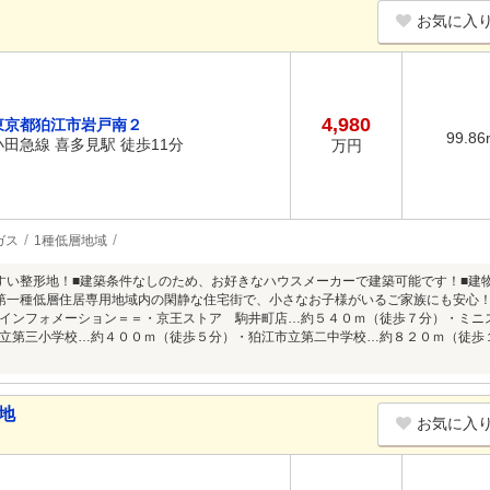
お気に入
4,980
東京都狛江市岩戸南２
99.86
小田急線 喜多見駅 徒歩11分
万円
ガス
1種低層地域
すい整形地！■建築条件なしのため、お好きなハウスメーカーで建築可能です！■建
第一種低層住居専用地域内の閑静な住宅街で、小さなお子様がいるご家族にも安心！
インフォメーション＝＝・京王ストア 駒井町店…約５４０ｍ（徒歩７分）・ミニ
立第三小学校…約４００ｍ（徒歩５分）・狛江市立第二中学校…約８２０ｍ（徒歩
地
お気に入