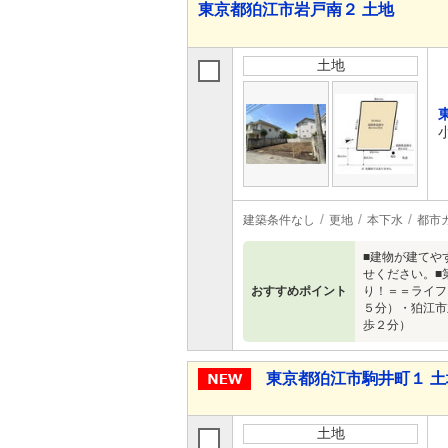
東京都狛江市岩戸南２ 土地
土地
建築条件なし
更地
本下水
都市
■建物が建てや
せください。■
おすすめポイント
り！＝＝ライフ
５分）・狛江市
歩２分）
東京都狛江市駒井町１ 土
土地