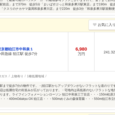
カーで建築可能◎ハウスメーカーの建物参考プランございますので、金子までお問
駅前店」まで370m 徒歩5分「まいばすけっと和泉多摩川駅東店」まで190m 徒
6分「クスリのナカヤマ薬局和泉多摩川店」まで220m 徒歩3分「和泉多摩川駅前郵便
お気に入
6,980
東京都狛江市中和泉１
241.3
小田急線 狛江駅 徒歩7分
万円
市ガス
上物有り
1種低層地域
駅まで徒歩7分の物件です。・j狛江駅からアップダウンがないフラットな道のりで
辺は低層住宅の街並みが広がっております。・宅地内は高低差のないフラットな地
ります。ライフインフォメーションローソン 狛江中和泉三丁目店・・・150m松原児
・・400mOdakyu OX 狛江店・・・500mめぐみの森保育園・・・550m狛江