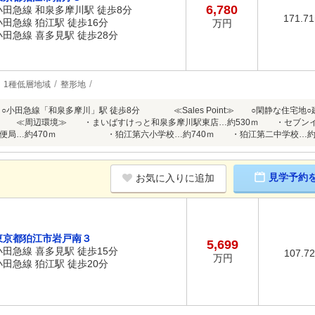
6,780
小田急線 和泉多摩川駅 徒歩8分
171.7
小田急線 狛江駅 徒歩16分
万円
小田急線 喜多見駅 徒歩28分
1種低層地域
整形地
≫ ○小田急線「和泉多摩川」駅 徒歩8分 ≪Sales Point≫ ○閑静な住宅
） ≪周辺環境≫ ・まいばすけっと和泉多摩川駅東店…約530ｍ ・セブンイ
郵便局…約470ｍ ・狛江第六小学校…約740ｍ ・狛江第二中学校…約6
見学予約
お気に入りに追加
東京都狛江市岩戸南３
5,699
小田急線 喜多見駅 徒歩15分
107.7
万円
小田急線 狛江駅 徒歩20分