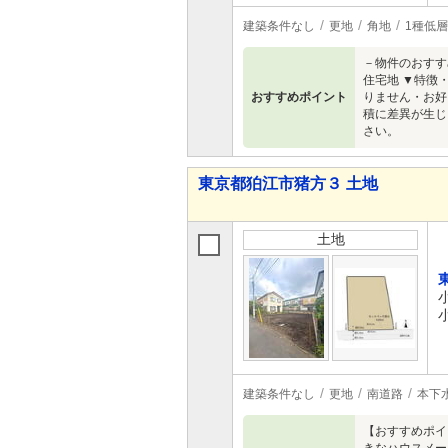
建築条件なし
更地
角地
1種低
－物件のおすす
住宅地 ▼特徴・
おすすめポイント
りません・お好
積に差異が生じ
さい。
東京都狛江市猪方３ 土地
土地
建築条件なし
更地
南道路
本下
【おすすめポイ