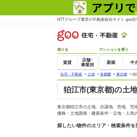
NTTグループ運営の不動産総合サイト goo
借りる
マンションを買う
店舗･
賃貸
新築
中
事業用
住宅・不動産
>
土地
>
首都圏
>
東京都
>
狛
狛江市(東京都)の土
東京都狛江市の土地、分譲地、売地、宅
価格・土地面積・建築条件・立地・人気の
探したい物件のエリア・検索条件を