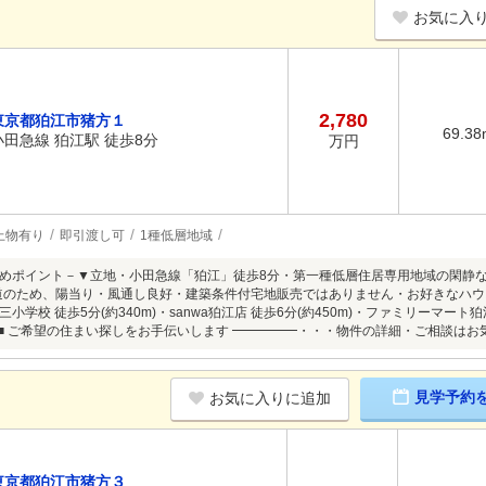
お気に入
2,780
東京都狛江市猪方１
69.38
小田急線 狛江駅 徒歩8分
万円
上物有り
即引渡し可
1種低層地域
めポイント－▼立地・小田急線「狛江」徒歩8分・第一種低層住居専用地域の閑静な住宅街
道のため、陽当り・風通し良好・建築条件付宅地販売ではありません・お好きなハ
小学校 徒歩5分(約340m)・sanwa狛江店 徒歩6分(約450m)・ファミリーマート狛
0m)■ ご希望の住まい探しをお手伝いします ━━━━━・・・物件の詳細・ご相談は
見学予約
お気に入りに追加
東京都狛江市猪方３