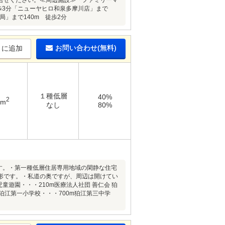
合せください。≪周辺施設≫「ファミリーマ
歩3分「ニューヤヒロ和泉多摩川店」まで
局」まで140m 徒歩2分
お問い合わせ(無料)
りに追加
１種低層
40%
2
2m
なし
80%
す。・第一種低層住居専用地域の閑静な住宅
形です。・私道の奥ですが、周辺は開けてい
童遊園・・・210m医療法人社団 善仁会 狛
市立狛江第一小学校・・・700m狛江第三中学