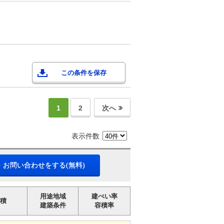
この条件を保存
1
2
次へ
表示件数
・お問い合わせをする(無料)
用途地域
建ぺい率
積
建築条件
容積率