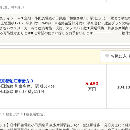
層地域
整形地
めポイント－▼立地・小田急電鉄小田原線「和泉多摩川」駅 徒歩3分・駅まで平坦
土地面積171.73平米(約51.94坪) ※道路後退部分約3.1平米含む・建築プラ
きなハウスメーカー等で建築可能・現況アスファルト敷▼周辺環境・和泉多摩川商店街 
る可能性があります■ ご希望の住まい探しをお手伝いします ━━━━━・・・物
お気に入
東京都狛江市猪方３
5,480
小田急線 和泉多摩川駅 徒歩4分
104.1
万円
小田急線 狛江駅 徒歩11分
水
都市ガス
1種低層地域
ント】◎小田急電鉄小田原線 和泉多摩川駅徒歩4分、狛江駅徒歩11分◎売主にて