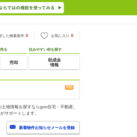
0
0
存した検索条件
お気に入り
売る
住みやすい街を探す
助成金
売却
情報
土地情報を探すならgoo住宅・不動産。
産がサポートします。