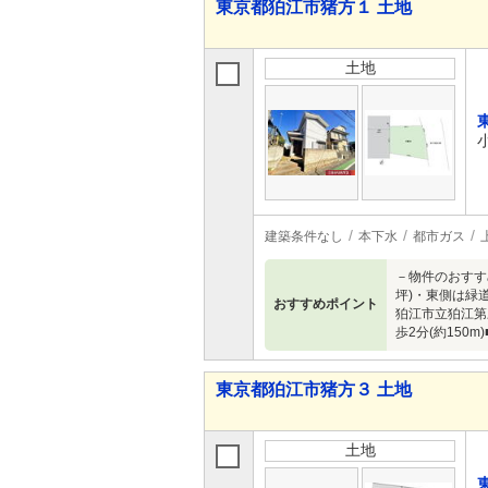
東京都狛江市猪方１ 土地
土地
建築条件なし
本下水
都市ガス
－物件のおすす
坪)・東側は緑
おすすめポイント
狛江市立狛江第三
歩2分(約15
東京都狛江市猪方３ 土地
土地