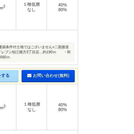
１種低層
40%
2
1m
なし
80%
地○建築条件付土地ではございません○二面接道
レブン狛江猪方3丁目店…約190ｍ ・和
80ｍ
をする
お問い合わせ(無料)
１種低層
40%
2
2m
なし
80%