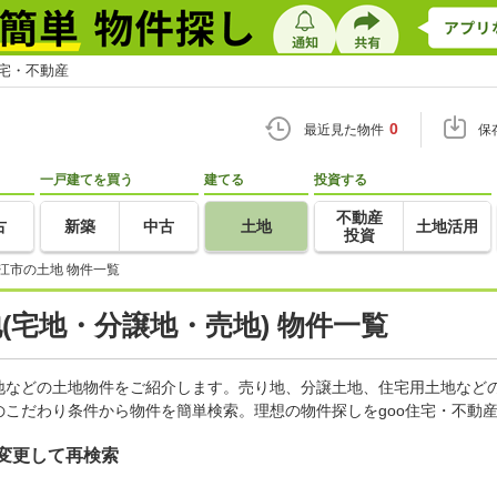
住宅・不動産
0
最近見た物件
保
一戸建てを買う
建てる
投資する
不動産
古
新築
中古
土地
土地活用
投資
江市の土地 物件一覧
地(宅地・分譲地・売地) 物件一覧
地などの土地物件をご紹介します。売り地、分譲土地、住宅用土地などの
こだわり条件から物件を簡単検索。理想の物件探しをgoo住宅・不動
変更して再検索