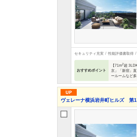
セキュリティ充実
性能評価書取得
2
【71m
超 3L
おすすめポイント
京」「新宿」直
ールームなど多
ヴェレーナ横浜岩井町ヒルズ 第1