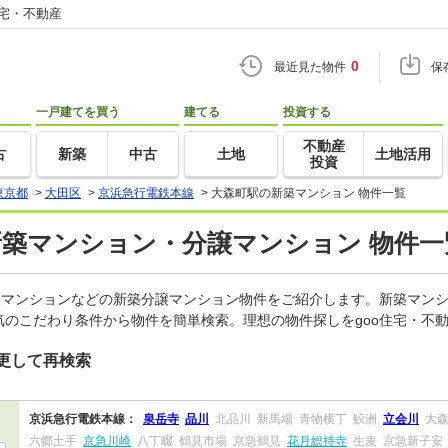
住宅・不動産
0
最近見た物件
保
一戸建てを買う
建てる
投資する
不動産
古
新築
中古
土地
土地活用
投資
東京都
>
大田区
>
京浜急行電鉄本線
>
大森町駅の新築マンション 物件一覧
新築マンション・分譲マンション 物件一
譲マンションなどの新築分譲マンション物件をご紹介します。新築マンシ
のこだわり条件から物件を簡単検索。理想の物件探しをgoo住宅・不
更して再検索
京浜急行電鉄本線：
泉岳寺
品川
北品川
新馬場
青物横丁
鮫洲
立会川
大
六郷土手
京急川崎
八丁畷
鶴見市場
京急鶴見
花月総持寺
生麦
京急新子安