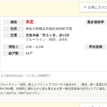
お気に入り
未定
価格
最多価格帯
住所
神奈川県横浜市南区蒔田町字西
交通
京急本線「井土ヶ谷」歩13分
ブルーライン「蒔田」歩4分
間取り
1DK～2LDK
専有面積
総戸数
44戸
ーまで徒歩5分以内
ゴミ出し24時間可
ブルーライン「蒔田」駅よりフラットアプローチで徒歩4分。「横浜」駅へ直通12分
約4.5km圏、利便性に優れながら落ち着きある第一種住居地域の住宅エリアに誕
2
2
中心／32m
台～59m
台のプラン