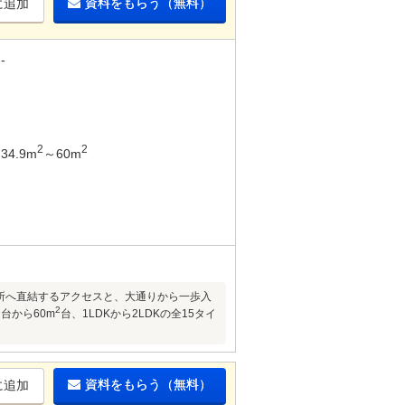
資料をもらう（無料）
に追加
-
2
2
34.9m
～60m
各所へ直結するアクセスと、大通りから一歩入
2
2
台から60m
台、1LDKから2LDKの全15タイ
資料をもらう（無料）
に追加