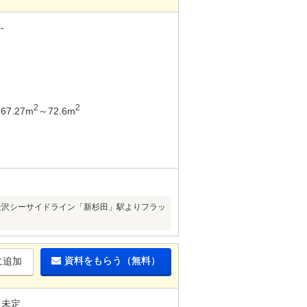
-
2
2
67.27m
～72.6m
金沢シーサイドライン「新杉田」駅よりフラッ
資料をもらう（無料）
に追加
未定