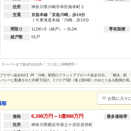
住所
神奈川県川崎市幸区南幸町２
交通
京急本線「京急川崎」歩14分
ＪＲ東海道本線「川崎」歩10分
間取り
1LDK+S（納戸）～3LDK
専有面積
総戸数
55戸
スーパーまで徒歩5分以内
ゴミ出し24時間可
プラザへ徒歩8分】JR「川崎」駅西口フラットアプローチ徒歩10分。 「横浜」駅
イバシーに配慮された内廊下設計。1フロア5邸（最上階4邸）のゆとりある配棟計画
お気に入り
着順
6,298万円～1億988万円
価格
最多価格帯
住所
神奈川県横浜市保土ケ谷区岩井町