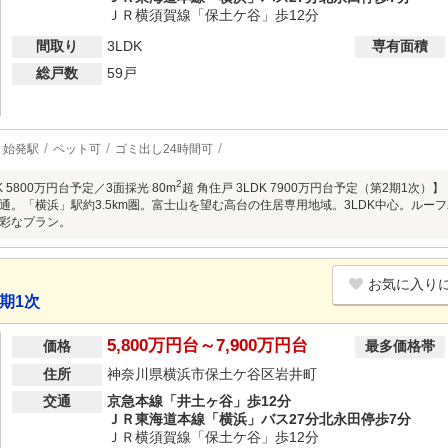
ＪＲ横須賀線「保土ケ谷」歩12分
間取り
3LDK
専有面積
総戸数
59戸
始発駅
ペット可
ゴミ出し24時間可
2
DK 5800万円台予定／3面採光 80m
超 角住戸 3LDK 7900万円台予定（第2期1次
通。「横浜」駅約3.5km圏。富士山を望む高台の住居専用地域。3LDK中心。ル
彩なプラン。
お気に入り
期1次
5,800万円台～7,900万円台
価格
最多価格帯
住所
神奈川県横浜市保土ケ谷区岩井町
交通
京急本線「井土ヶ谷」歩12分
ＪＲ東海道本線「横浜」バス27分北永田停歩7分
ＪＲ横須賀線「保土ケ谷」歩12分