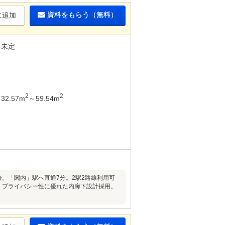
資料をもらう（無料）
に追加
未定
2
2
32.57m
～59.54m
、「関内」駅へ直通7分。2駅2路線利用可
生。プライバシー性に優れた内廊下設計採用。