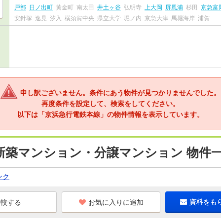
戸部
日ノ出町
黄金町
南太田
井土ヶ谷
弘明寺
上大岡
屏風浦
杉田
京急富
安針塚
逸見
汐入
横須賀中央
県立大学
堀ノ内
京急大津
馬堀海岸
浦賀
申し訳ございません。条件にあう物件が見つかりませんでした。
再度条件を設定して、検索をしてください。
以下は「京浜急行電鉄本線」の物件情報を表示しています。
新築マンション・分譲マンション 物件
ンク
お気に入りに追加
資料をも