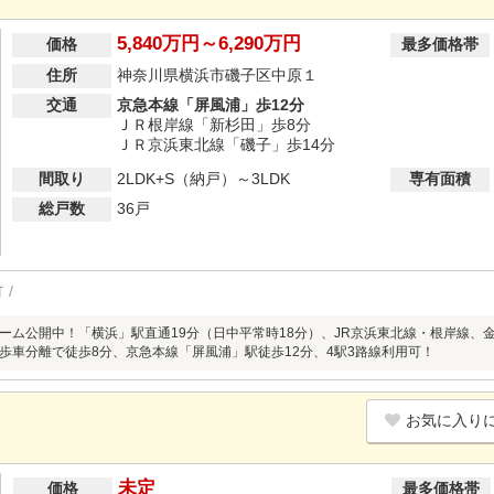
5,840万円～6,290万円
価格
最多価格帯
住所
神奈川県横浜市磯子区中原１
交通
京急本線「屏風浦」歩12分
ＪＲ根岸線「新杉田」歩8分
ＪＲ京浜東北線「磯子」歩14分
間取り
2LDK+S（納戸）～3LDK
専有面積
総戸数
36戸
可
ーム公開中！「横浜」駅直通19分（日中平常時18分）、JR京浜東北線・根岸線、
歩車分離で徒歩8分、京急本線「屏風浦」駅徒歩12分、4駅3路線利用可！
お気に入り
未定
価格
最多価格帯