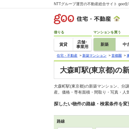
NTTグループ運営の不動産総合サイト goo
借りる
マンションを買う
店舗･
賃貸
新築
中
事業用
住宅・不動産
>
新築マンション
>
首都圏
>
大森町駅(東京都)の
大森町駅(東京都)の新築マンション、分
産。価格・専有面積・間取り・写真・人気
探したい物件の路線・検索条件を変
路線