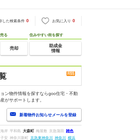
0
0
存した検索条件
お気に入り
売る
住みやすい街を探す
助成金
売却
情報
覧
ョン物件情報を探すならgoo住宅・不動
動産がサポートします。
森海岸
平和島
大森町
梅屋敷
京急蒲田
雑色
子安
神奈川新町
京急東神奈川
神奈川
横浜