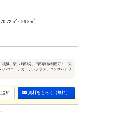
2
2
70.72m
～96.8m
）】「横浜」駅へ1駅3分。2駅3路線利用可！「東
ーフバルコニー、ガーデンテラス、コンサバトリ
資料をもらう（無料）
に追加
-