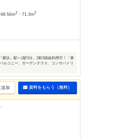
2
2
68.56m
・71.3m
）】「横浜」駅へ1駅3分。2駅3路線利用可！「東
ーフバルコニー、ガーデンテラス、コンサバトリ
資料をもらう（無料）
に追加
-