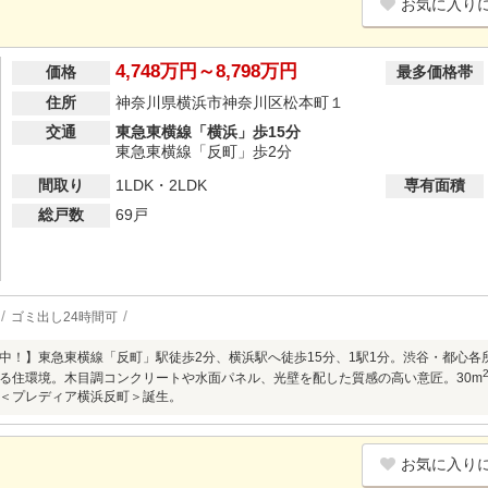
お気に入り
4,748万円～8,798万円
価格
最多価格帯
住所
神奈川県横浜市神奈川区松本町１
交通
東急東横線「横浜」歩15分
東急東横線「反町」歩2分
間取り
1LDK・2LDK
専有面積
総戸数
69戸
ゴミ出し24時間可
中！】東急東横線「反町」駅徒歩2分、横浜駅へ徒歩15分、1駅1分。渋谷・都心
る住環境。木目調コンクリートや水面パネル、光壁を配した質感の高い意匠。30m
＜プレディア横浜反町＞誕生。
お気に入り