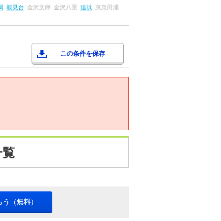
岡
能見台
金沢文庫
金沢八景
追浜
京急田浦
この条件を保存
一覧
らう（無料）