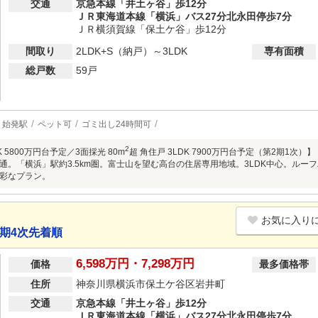
交通
京急本線「井土ヶ谷」歩12分
ＪＲ東海道本線「横浜」バス27分北永田停歩7分
ＪＲ横須賀線「保土ケ谷」歩12分
間取り
2LDK+S（納戸）～3LDK
専有面積
総戸数
59戸
始発駅
ペット可
ゴミ出し24時間可
2
DK 5800万円台予定／3面採光 80m
超 角住戸 3LDK 7900万円台予定（第2期1次
通。「横浜」駅約3.5km圏。富士山を望む高台の住居専用地域。3LDK中心。ル
彩なプラン。
お気に入り
期4次先着順
6,598万円・7,298万円
価格
最多価格帯
住所
神奈川県横浜市保土ケ谷区岩井町
交通
京急本線「井土ヶ谷」歩12分
ＪＲ東海道本線「横浜」バス27分北永田停歩7分