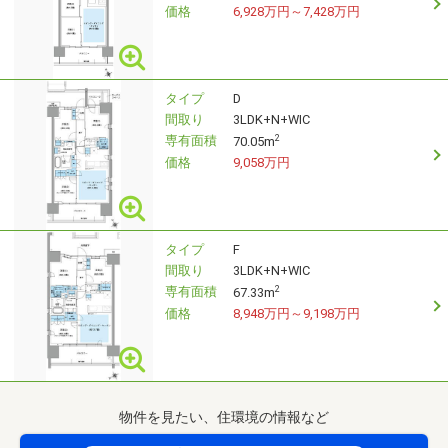
価格
6,928万円～7,428万円
タイプ
D
間取り
3LDK+N+WIC
専有面積
2
70.05m
価格
9,058万円
タイプ
F
間取り
3LDK+N+WIC
専有面積
2
67.33m
価格
8,948万円～9,198万円
物件を見たい、住環境の情報など