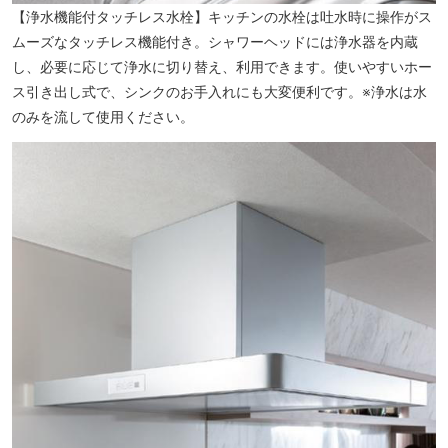
【浄水機能付タッチレス水栓】キッチンの水栓は吐水時に操作がス
ラチッタデッラ（約1040m／徒歩13分）※提供写真
ムーズなタッチレス機能付き。シャワーヘッドには浄水器を内蔵
し、必要に応じて浄水に切り替え、利用できます。使いやすいホー
ス引き出し式で、シンクのお手入れにも大変便利です。※浄水は水
のみを流して使用ください。
銀柳街（約660m／徒歩9分）