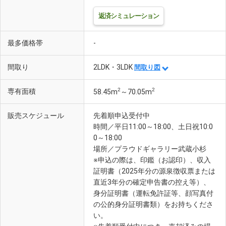
返済シミュレーション
最多価格帯
-
間取り
2LDK・3LDK
間取り図
2
2
専有面積
58.45m
～70.05m
販売スケジュール
先着順申込受付中
時間／平日11:00～18:00、土日祝10:0
0～18:00
場所／プラウドギャラリー武蔵小杉
※申込の際は、印鑑（お認印）、収入
証明書（2025年分の源泉徴収票または
直近3年分の確定申告書の控え等）、
身分証明書（運転免許証等、顔写真付
の公的身分証明書類）をお持ちくださ
い。