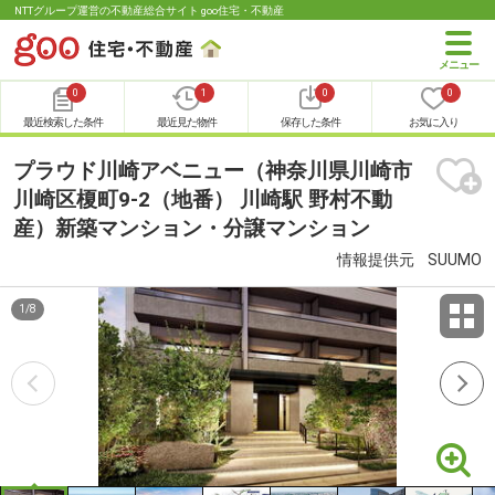
NTTグループ運営の不動産総合サイト goo住宅・不動産
0
1
0
0
最近検索した条件
最近見た物件
保存した条件
お気に入り
プラウド川崎アベニュー（神奈川県川崎市
川崎区榎町9-2（地番） 川崎駅 野村不動
産）新築マンション・分譲マンション
情報提供元
SUUMO
1
/
8