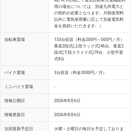
画) ※EV区画にて電気自動車充電機能利
用の場合については、別途九州電力と
の契約が必要となります。月額使用料
以外に電気使用量に応じて別途電気料
金を負担いただきます。）
自転車置場
133台収容（料金200円～500円／月）
垂直2段式(上段ラック式)46台、垂直2
段式(下段スライド式)79台、小型平置
式8台
バイク置場
3台収容（料金3000円／月）
ミニバイク置場
-
情報公開日
2026年8月6日
情報更新日
2026年8月6日
次回更新予定日
火曜～土曜日の毎日を予定しておりま