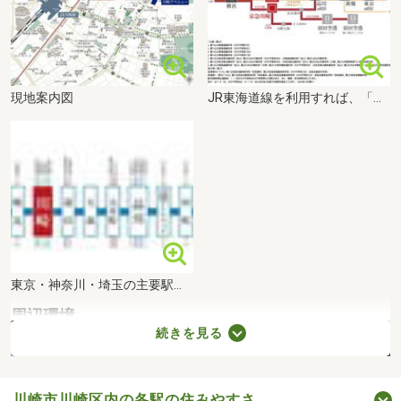
現地案内図
JR東海道線を利用すれば、「品川」駅へ1駅9分、「新橋」駅へ2駅15分、「東京」駅へ3駅18分、「横浜」駅へ1駅7分。東京・神奈川を代表するビッグターミナルへアクセス可能です。（交通アクセス図）
東京・神奈川・埼玉の主要駅をつなぎ、乗り換え無しで快適にアクセスできるJR京浜東北線。本数が豊富で、東京方面は10時～14時台すべての運行電車が快速になります。（JR京浜東北線路線図）
周辺環境
続きを見る
川崎市川崎区内の各駅の住みやすさ