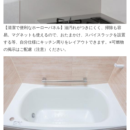
宮前小学校（約380m／徒歩5分）
【清潔で便利なホーローパネル】油汚れがつきにくく、掃除も容
易。マグネットも使えるので、おたまかけ、スパイスラックを設置
する等、自分仕様にキッチン周りをレイアウトできます。※可燃物
の掲示はご配慮（注意）ください。
富士見中学校（約420m／徒歩6分）