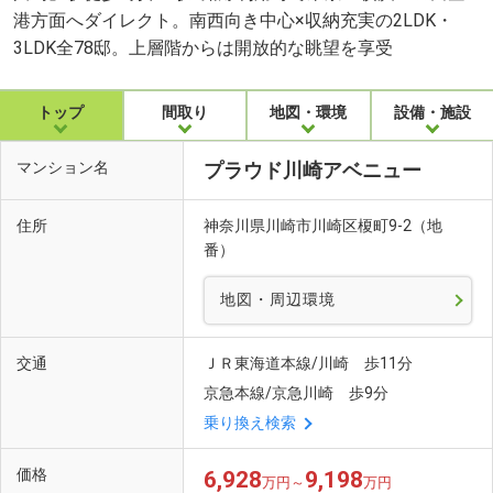
港方面へダイレクト。南西向き中心×収納充実の2LDK・
3LDK全78邸。上層階からは開放的な眺望を享受
トップ
間取り
地図・環境
設備・施設
マンション名
プラウド川崎アベニュー
住所
神奈川県川崎市川崎区榎町9-2（地
番）
地図・周辺環境
交通
ＪＲ東海道本線/川崎 歩11分
京急本線/京急川崎 歩9分
乗り換え検索
価格
6,928
9,198
万円～
万円