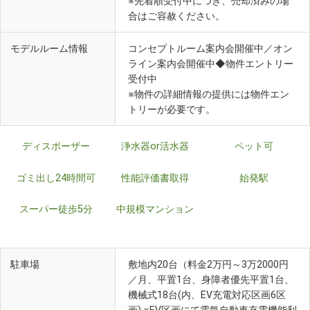
※先着順受付中につき、売却済みの場
合はご容赦ください。
モデルルーム情報
コンセプトルーム案内会開催中／オン
ライン案内会開催中◆物件エントリー
受付中
※物件の詳細情報の提供には物件エン
トリーが必要です。
ディスポーザー
浄水器or活水器
ペット可
ゴミ出し24時間可
性能評価書取得
始発駅
スーパー徒歩5分
中規模マンション
駐車場
敷地内20台（料金2万円～3万2000円
／月、平置1台、身障者優先平置1台、
機械式18台(内、EV充電対応区画6区