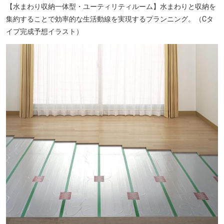
【水まわり収納一体型・ユーティリティルーム】水まわりと収納を
集約することで効率的な生活動線を実現するプランニング。（Cタ
食品館あおば 川崎富士見店（約640m／徒歩8分）
イプ完成予想イラスト）
京急ストア 川崎店（約730m／徒歩10分）※提供写真