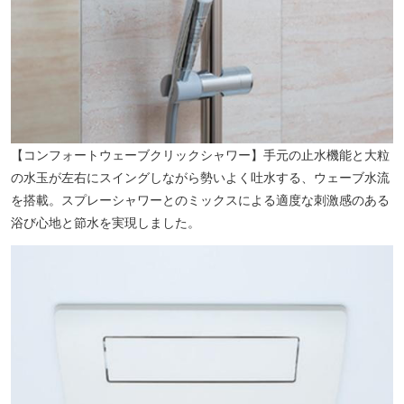
ミューザ川崎シンフォニーホール（約1260m／徒歩16分）※提供写真 (c)青柳聡／MUZA
【コンフォートウェーブクリックシャワー】手元の止水機能と大粒
の水玉が左右にスイングしながら勢いよく吐水する、ウェーブ水流
を搭載。スプレーシャワーとのミックスによる適度な刺激感のある
浴び心地と節水を実現しました。