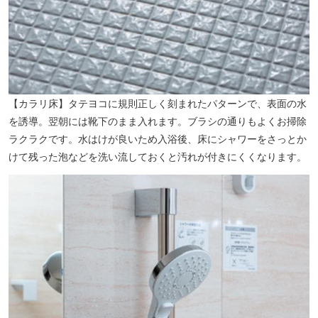
【カラリ床】タテヨコに規則正しく刻まれたパターンで、表面の水
を誘導。翌朝には靴下のまま入れます。ブラシの通りもよくお掃除
ラクラクです。水はけが良いため入浴後、床にシャワーをさっとか
けて残った泡などを洗い流しておくと汚れが付きにくくなります。
カワスイ 川崎水族館（約1110m／徒歩14分）※提供写真