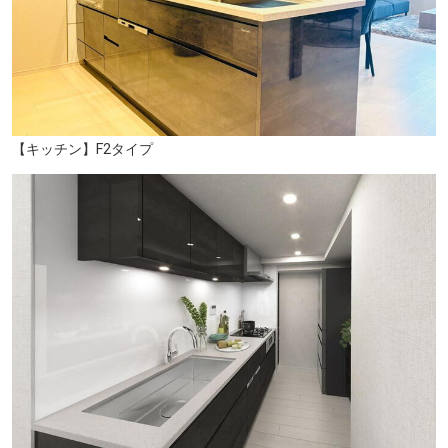
オーケー 新杉田店（徒歩12分/約920m）
【キッチン】F2タイプ
プララ杉田（徒歩14分/約1060m）