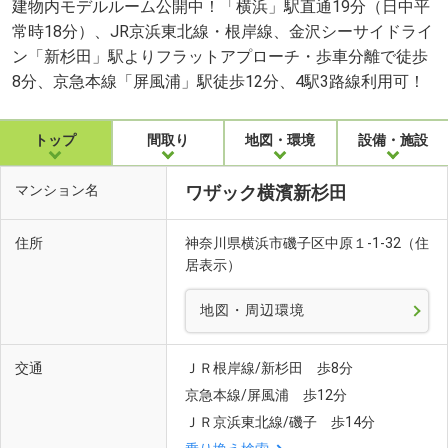
建物内モデルルーム公開中！「横浜」駅直通19分（日中平
常時18分）、JR京浜東北線・根岸線、金沢シーサイドライ
ン「新杉田」駅よりフラットアプローチ・歩車分離で徒歩
8分、京急本線「屏風浦」駅徒歩12分、4駅3路線利用可！
トップ
間取り
地図・環境
設備・施設
マンション名
ワザック横濱新杉田
住所
神奈川県横浜市磯子区中原１-1-32（住
居表示）
地図・周辺環境
交通
ＪＲ根岸線/新杉田 歩8分
京急本線/屏風浦 歩12分
ＪＲ京浜東北線/磯子 歩14分