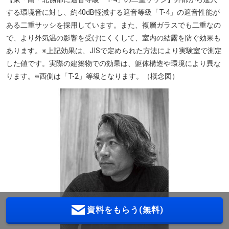
する環境音に対し、約40dB軽減する遮音等級「T-4」の遮音性能が
ある二重サッシを採用しています。また、複層ガラスでも二重なの
で、より外気温の影響を受けにくくして、室内の結露を防ぐ効果も
あります。※上記効果は、JISで定められた方法により実験室で測定
した値です。実際の建築物での効果は、躯体構造や環境により異な
ります。※西側は「T-2」等級となります。（概念図）
資料をもらう(無料)