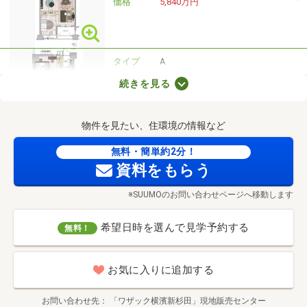
価格
5,840万円
タイプ
A
間取り
3LDK+WIC
続きを見る
専有面積
2
72.6m
価格
6,290万円
物件を見たい、住環境の情報など
無料・簡単約2分！
タイプ
E2
資料をもらう
間取り
3LDK+WIC
専有面積
2
70.01m
※SUUMOのお問い合わせページへ移動します
価格
6,140万円
希望日時を選んで見学予約する
無料！
お気に入りに追加する
お問い合わせ先
「ワザック横濱新杉田」現地販売センター