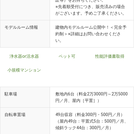
証等）をお持ちください。
※先着順受付につき、販売済みの場合
がございます。予めご了承ください。
モデルルーム情報
建物内モデルルーム公開中！＜完全予
約制＞※詳細はお問い合わせくださ
い。
浄水器or活水器
ペット可
性能評価書取得
小規模マンション
駐車場
敷地内6台（料金2万3000円～2万5000
円／月、屋内［平置］）
自転車置場
49台収容（料金300円・500円／月）
（屋内49台：平置式5台：500円／月、
傾斜ラック44台：300円／月）