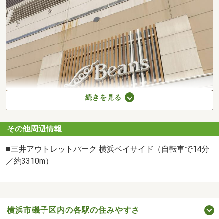
続きを見る
その他周辺情報
Beans新杉田（徒歩8分/約640m）
■三井アウトレットパーク 横浜ベイサイド（自転車で14分
／約3310m）
横浜市磯子区内の各駅の住みやすさ