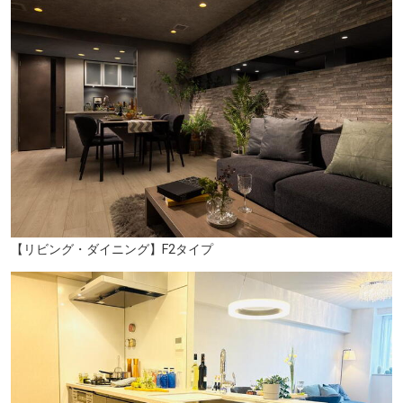
ぷらむろーど杉田〈商店街〉 （徒歩11分/約840m）
【リビング・ダイニング】F2タイプ