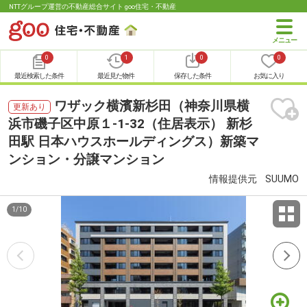
NTTグループ運営の不動産総合サイト goo住宅・不動産
0
1
0
0
最近検索した条件
最近見た物件
保存した条件
お気に入り
ワザック横濱新杉田（神奈川県横
更新あり
浜市磯子区中原１-1-32（住居表示） 新杉
田駅 日本ハウスホールディングス）新築マ
ンション・分譲マンション
情報提供元
SUUMO
1
/
10