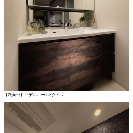
市立屏風浦小学校（徒歩4分/約270m）
【洗面台】モデルルームEタイプ
横浜市磯子区民文化センター 杉田劇場（徒歩9分/約710m）