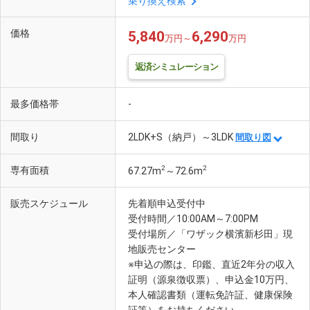
乗り換え検索
価格
5,840
6,290
万円～
万円
返済シミュレーション
最多価格帯
-
間取り
2LDK+S（納戸）～3LDK
間取り図
2
2
専有面積
67.27m
～72.6m
販売スケジュール
先着順申込受付中
受付時間／10:00AM～7:00PM
受付場所／「ワザック横濱新杉田」現
地販売センター
※申込の際は、印鑑、直近2年分の収入
証明（源泉徴収票）、申込金10万円、
本人確認書類（運転免許証、健康保険