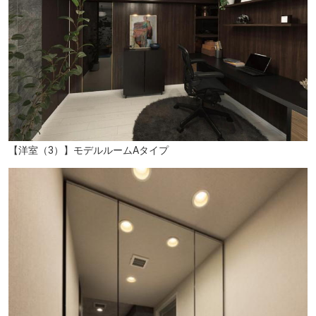
中原幼稚園（徒歩7分/約530m）
【洋室（3）】モデルルームAタイプ