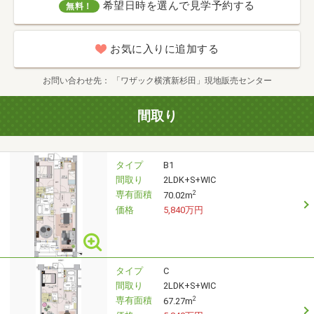
希望日時を選んで見学予約する
無料！
お気に入りに追加する
お問い合わせ先
「ワザック横濱新杉田」現地販売センター
間取り
タイプ
B1
間取り
2LDK+S+WIC
専有面積
2
70.02m
価格
5,840万円
タイプ
C
間取り
2LDK+S+WIC
専有面積
2
67.27m