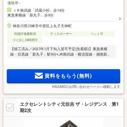
価格帯
-
ＪＲ南武線「武蔵小杉」歩14分
東急東横線「新丸子」歩9分
神奈川県川崎市中原区上丸子天神町
性能評価書取得
ディスポーザー
ペット可
ゴミ出し24時間可
【竣工済み／2027年1月下旬入居可予定(先着順)】東急東横
線・目黒線「新丸子」駅9分×JR南武線・横須賀線・湘南新宿
ライン「武蔵小杉」駅14分、2駅14路線利用可能。ディスポー
ザー/タッチレス水栓/玄関電池錠等、暮らしを支える設備仕様
資料をもらう(無料)
※SUUMOのお問い合わせページへ移動します
エクセレントシティ元住吉 ザ・レジデンス 第1
期2次