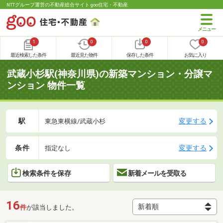
NTTグループ運営の不動産総合サイト goo住宅・不動産
1
0
0
0
最近検索した条件
最近見た物件
保存した条件
お気に入り
武蔵小杉駅(神奈川県)の新築マンション・分譲マ
ンション 物件一覧
駅
変更する
東急東横線/武蔵小杉
条件
変更する
指定なし
検索条件を保存
新着メールを受取る
16
件
が該当しました。