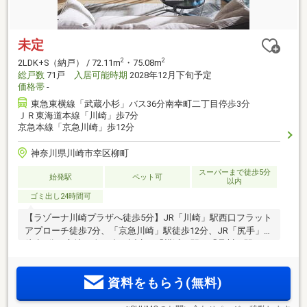
未定
2
2
2LDK+S（納戸） / 72.11m
・75.08m
総戸数
71戸
入居可能時期
2028年12月下旬予定
価格帯
-
東急東横線「武蔵小杉」バス36分南幸町二丁目停歩3分
ＪＲ東海道本線「川崎」歩7分
京急本線「京急川崎」歩12分
神奈川県川崎市幸区柳町
スーパーまで徒歩5分
始発駅
ペット可
以内
ゴミ出し24時間可
【ラゾーナ川崎プラザへ徒歩5分】JR「川崎」駅西口フラット
アプローチ徒歩7分、「京急川崎」駅徒歩12分、JR「尻手」駅
徒歩9分の立地に全70邸が誕生。「横浜」駅、「品川」駅へは
1駅のダイレクトアクセス。「羽田空港第3ターミナル」駅へ
も快適アクセス。徒歩2分の商店街やスーパー、徒歩10分圏の
資料をもらう(無料)
総合病院が充実。