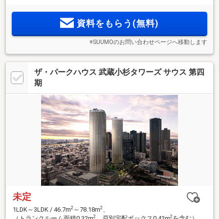
用。桜並木を抜けた先｢武蔵小杉の静域｣に誕生する全39邸。
2
72m
超の3LDKを中心とした｢ゆとり｣を求める方へお贈りする
資料をもらう(無料)
私邸。ご来場予約受付中
※SUUMOのお問い合わせページへ移動します
ザ・パークハウス 武蔵小杉タワーズ サウス 第四
期
未定
2
2
1LDK～3LDK / 46.7m
～78.18m
、
2
2
（トランクルーム面積0.32m
、戸別宅配ボックス0.42m
を含む）