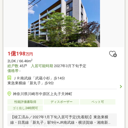
1億198
万円
2
2LDK / 66.46m
総戸数
45戸
入居可能時期
2027年3月下旬予定
価格帯
-
ＪＲ南武線「武蔵小杉」歩14分
東急東横線「新丸子」歩9分
神奈川県川崎市中原区上丸子天神町
性能評価書取得
ディスポーザー
ペット可
ゴミ出し24時間可
【竣工済み／2027年1月下旬入居可予定(先着順)】東急東横
線・目黒線「新丸子」駅9分×JR南武線・横須賀線・湘南新宿
ライン「武蔵小杉」駅14分、2駅14路線利用可能。ディスポー