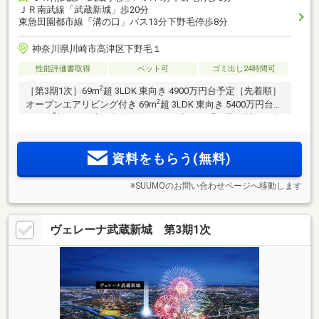
ＪＲ南武線「武蔵新城」歩20分
東急田園都市線「溝の口」バス13分下野毛停歩8分
神奈川県川崎市高津区下野毛１
性能評価書取得
ペット可
ゴミ出し24時間可
2
［第3期1次］69m
超 3LDK 東向き 4900万円台予定［先着順］
2
オープンエアリビング付き 69m
超 3LDK 東向き 5400万円台～
2
／75m
超 3LDK 南西角住戸 5900万円台～。「二子玉川」へ自
転車約11分。「武蔵小杉」駅直通5分、「武蔵溝ノ口」駅直通
2分、「渋谷」が約10km圏。「多摩川」徒歩4分。ペット3匹
資料をもらう(無料)
まで飼育可能。
※SUUMOのお問い合わせページへ移動します
ヴェレーナ武蔵新城 第3期1次