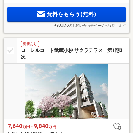
14分の静穏な住宅地に堂々竣工。全戸トランクルームをはじ
め、床下収納や土間プランなど収納豊富な間取りプランも魅
資料をもらう(無料)
力。
※SUUMOのお問い合わせページへ移動します
更新あり
ローレルコート武蔵小杉 サクラテラス 第1期3
次
7,640
9,840
万円・
万円
2
2