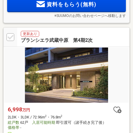
資料をもらう(無料)
※SUUMOのお問い合わせページへ移動します
更新あり
ブランシエラ武蔵中原 第4期2次
6,998
万円
2
2
2LDK・3LDK / 72.96m
・76.8m
総戸数
62戸
入居可能時期
即引渡可（諸手続き完了後）
価格帯
-