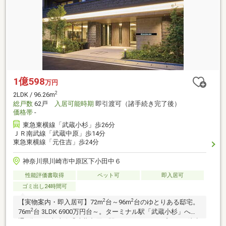
1億598
万円
2
2LDK / 96.26m
総戸数
62戸
入居可能時期
即引渡可（諸手続き完了後）
価格帯
-
東急東横線「武蔵小杉」歩26分
ＪＲ南武線「武蔵中原」歩14分
東急東横線「元住吉」歩24分
神奈川県川崎市中原区下小田中６
性能評価書取得
ペット可
即入居可
ゴミ出し24時間可
2
2
【実物案内・即入居可】72m
台～96m
台のゆとりある邸宅。
2
76m
台 3LDK 6900万円台～。ターミナル駅「武蔵小杉」へ直
通2分、JR南武線「武蔵中原」駅からフラットアプローチ徒歩