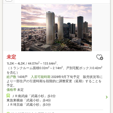
未定
2
2
1LDK～4LDK / 44.07m
～133.64m
、
2
2
2
（トランクルーム面積0.32m
～2.14m
、戸別宅配ボックス0.42m
を含む）
総戸数
1438戸
入居可能時期
2028年9月下旬予定 販売状況等に
より一部住戸の引渡時期を段階的に調整変更（延期）することを
予定。
価格帯
未定
ＪＲ南武線「武蔵小杉」歩3分
東急東横線「武蔵小杉」歩4分
ＪＲ埼京線「武蔵小杉」歩3分