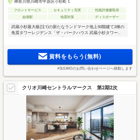
神奈川県川崎市中原区小杉町１
フロントサービス
セキュリティ充実
性能評価書取得
始発駅
地震対策
ディスポーザー
武蔵小杉最大級(注1)の新たなランドマーク地上50階建て2棟の
免震タワーレジデンス「ザ・パークハウス 武蔵小杉タワー
ズ」誕生。物件エントリー受付中
資料をもらう(無料)
※SUUMOのお問い合わせページへ移動します
クリオ川崎セントラルマークス 第2期2次