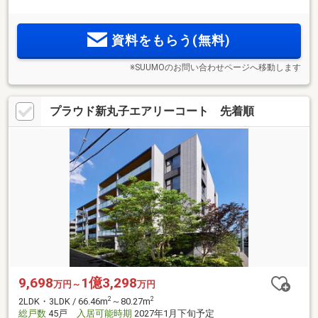
ザー/タッチレス水栓/玄関電池錠等、暮らしを支える設備仕様
資料をもらう(無料)
※SUUMOのお問い合わせページへ移動します
プラウド新丸子エアリーコート 先着順
9,698
1億3,298
万円～
万円
2
2
2LDK・3LDK / 66.46m
～80.27m
総戸数
45戸
入居可能時期
2027年1月下旬予定