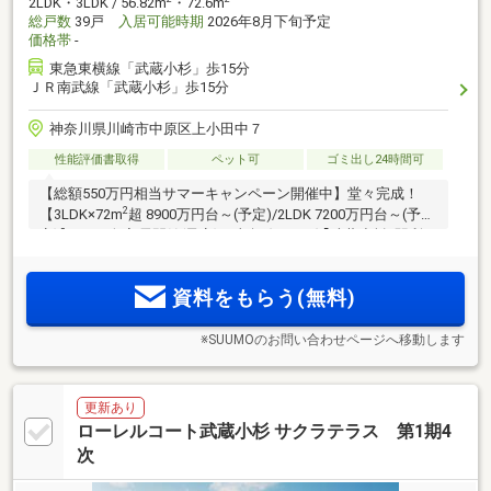
2LDK・3LDK / 56.82m
・72.6m
総戸数
39戸
入居可能時期
2026年8月下旬予定
価格帯
-
東急東横線「武蔵小杉」歩15分
ＪＲ南武線「武蔵小杉」歩15分
神奈川県川崎市中原区上小田中７
性能評価書取得
ペット可
ゴミ出し24時間可
【総額550万円相当サマーキャンペーン開催中】堂々完成！
2
【3LDK×72m
超 8900万円台～(予定)/2LDK 7200万円台～(予
定)】8月下旬入居開始(予定)。東急線・JR線｢武蔵小杉｣駅利
用。桜並木を抜けた先｢武蔵小杉の静域｣に誕生する全39邸。
2
72m
超の3LDKを中心とした｢ゆとり｣を求める方へお贈りする
資料をもらう(無料)
私邸。ご来場予約受付中
※SUUMOのお問い合わせページへ移動します
更新あり
ローレルコート武蔵小杉 サクラテラス 第1期4
次