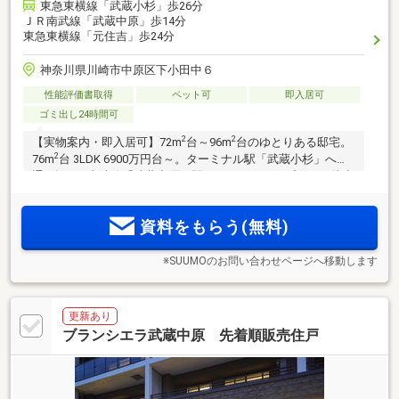
東急東横線「武蔵小杉」歩26分
ＪＲ南武線「武蔵中原」歩14分
東急東横線「元住吉」歩24分
神奈川県川崎市中原区下小田中６
性能評価書取得
ペット可
即入居可
ゴミ出し24時間可
2
2
【実物案内・即入居可】72m
台～96m
台のゆとりある邸宅。
2
76m
台 3LDK 6900万円台～。ターミナル駅「武蔵小杉」へ直
通2分、JR南武線「武蔵中原」駅からフラットアプローチ徒歩
14分の静穏な住宅地に堂々竣工。全戸トランクルームをはじ
め、床下収納や土間プランなど収納豊富な間取りプランも魅
資料をもらう(無料)
力。
※SUUMOのお問い合わせページへ移動します
更新あり
ブランシエラ武蔵中原 先着順販売住戸