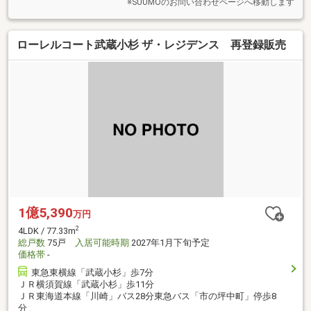
※SUUMOのお問い合わせページへ移動します
ローレルコート武蔵小杉 ザ・レジデンス 再登録販売
1億5,390
万円
2
4LDK / 77.33m
総戸数
75戸
入居可能時期
2027年1月下旬予定
価格帯
-
東急東横線「武蔵小杉」歩7分
ＪＲ横須賀線「武蔵小杉」歩11分
ＪＲ東海道本線「川崎」バス28分東急バス「市の坪中町」停歩8
分