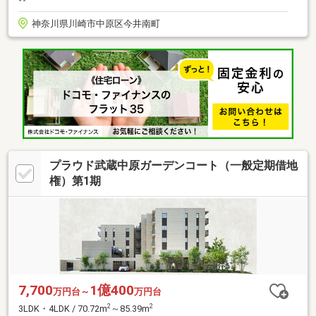
神奈川県川崎市中原区今井南町
プラウド武蔵中原ガーデンコート（一般定期借地
権）第1期
7,700
1億400
万円台～
万円台
2
2
3LDK・4LDK / 70.72m
～85.39m