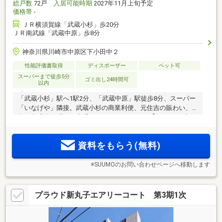
総戸数
72戸
入居可能時期
2027年11月上旬予定
価格帯
-
ＪＲ横須賀線「武蔵小杉」歩20分
ＪＲ南武線「武蔵中原」歩8分
神奈川県川崎市中原区下小田中２
性能評価書取得
ディスポーザー
ペット可
スーパーまで徒歩5分
ゴミ出し24時間可
以内
「武蔵小杉」駅へ1駅2分、「武蔵中原」駅徒歩8分、スーパー
「いなげや」隣接。武蔵小杉の商業利便、元住吉の賑わい、
2
等々力緑地の潤いを享受するポジション。70m
超・3LDK中
2
心、80m
台4LDKまでのゆとりあるプラン。太陽光発電やハイ
ブリッド給湯器を採用、「ZEH-M oriented」「低炭素建築物」
資料をもらう(無料)
認定をダブルで取得
※SUUMOのお問い合わせページへ移動します
プラウド新丸子エアリーコート 第3期1次