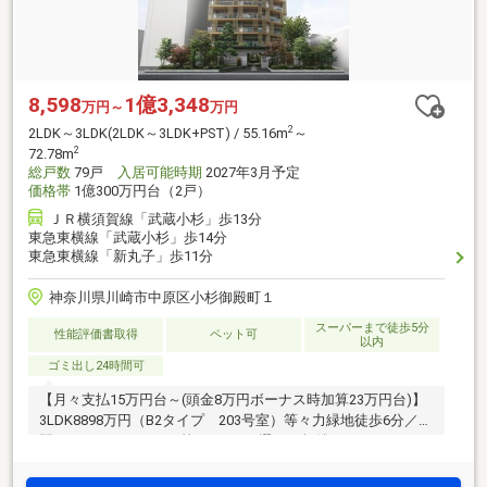
8,598
1億3,348
万円～
万円
2
2LDK～3LDK(2LDK～3LDK+PST) / 55.16m
～
2
72.78m
総戸数
79戸
入居可能時期
2027年3月予定
価格帯
1億300万円台（2戸）
ＪＲ横須賀線「武蔵小杉」歩13分
東急東横線「武蔵小杉」歩14分
東急東横線「新丸子」歩11分
神奈川県川崎市中原区小杉御殿町１
スーパーまで徒歩5分
性能評価書取得
ペット可
以内
ゴミ出し24時間可
【月々支払15万円台～(頭金8万円ボーナス時加算23万円台)】
3LDK8898万円（B2タイプ 203号室）等々力緑地徒歩6分／土
間・ランドリールーム等／8種から選べる無償インテリアセレ
クトサービス／空と庭を眺める共用スカイラウンジ／緑が連
続する立体庭園空間／ZEH-M Oriented取得