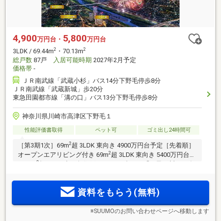
4,900
5,800
万円台・
万円台
2
2
3LDK / 69.44m
・70.13m
総戸数
87戸
入居可能時期
2027年2月予定
価格帯
-
ＪＲ南武線「武蔵小杉」バス14分下野毛停歩8分
ＪＲ南武線「武蔵新城」歩20分
東急田園都市線「溝の口」バス13分下野毛停歩8分
神奈川県川崎市高津区下野毛１
性能評価書取得
ペット可
ゴミ出し24時間可
2
［第3期1次］69m
超 3LDK 東向き 4900万円台予定［先着順］
2
オープンエアリビング付き 69m
超 3LDK 東向き 5400万円台～
2
／75m
超 3LDK 南西角住戸 5900万円台～。「二子玉川」へ自
転車約11分。「武蔵小杉」駅直通5分、「武蔵溝ノ口」駅直通
2分、「渋谷」が約10km圏。「多摩川」徒歩4分。ペット3匹
資料をもらう(無料)
まで飼育可能。
※SUUMOのお問い合わせページへ移動します