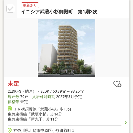
更新あり
イニシア武蔵小杉御殿町 第1期3次
未定
2
2
2LDK+S（納戸）・3LDK / 60.39m
～98.25m
総戸数
79戸
入居可能時期
2027年3月予定
価格帯
未定
ＪＲ横須賀線「武蔵小杉」歩13分
東急東横線「武蔵小杉」歩14分
東急東横線「新丸子」歩11分
神奈川県川崎市中原区小杉御殿町１