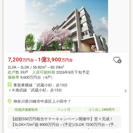
7,200
1億3,900
万円台～
万円台
2
2
2LDK～3LDK / 56.82m
～83.39m
総戸数
39戸
入居可能時期
2026年8月下旬予定
価格帯
9,600万円台（4戸）
東急東横線「武蔵小杉」歩15分
ＪＲ南武線「武蔵小杉」歩15分
神奈川県川崎市中原区上小田中７
性能評価書取得
ペット可
ゴミ出し24時間可
【総額550万円相当サマーキャンペーン開催中】堂々完成！
2
【3LDK×72m
超 8900万円台～(予定)/2LDK 7200万円台～(予
定)】8月下旬入居開始(予定)。東急線・JR線｢武蔵小杉｣駅利