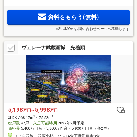
資料をもらう(無料)
※SUUMOのお問い合わせページへ移動します
ヴェレーナ武蔵新城 先着順
5,198
5,998
万円～
万円
2
2
3LDK / 68.17m
～75.52m
総戸数
87戸
入居可能時期
2027年2月予定
価格帯
5,400万円台・5,800万円台・5,900万円台（各2戸）
ＪＲ南武線「武蔵小杉」バス14分下野毛停歩8分