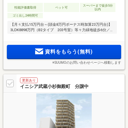
スーパーまで徒歩5分
性能評価書取得
ペット可
以内
ゴミ出し24時間可
【月々支払15万円台～(頭金8万円ボーナス時加算23万円台)】
3LDK8898万円（B2タイプ 203号室）等々力緑地徒歩6分／土
間・ランドリールーム等／8種から選べる無償インテリアセレ
クトサービス／空と庭を眺める共用スカイラウンジ／緑が連
続する立体庭園空間／ZEH-M Oriented取得
資料をもらう(無料)
※SUUMOのお問い合わせページへ移動します
更新あり
イニシア武蔵小杉御殿町 分譲中