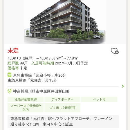
未定
2
2
1LDK+S（納戸）～4LDK / 53.9m
～77.8m
総戸数
89戸
入居可能時期
2027年3月30日予定
価格帯
未定
東急東横線「武蔵小杉」歩26分
東急東横線「元住吉」歩15分
神奈川県川崎市中原区井田杉山町
性能評価書取得
ディスポーザー
ペット可
スーパーまで徒歩5分
ゴミ出し24時間可
以内
東急東横線「元住吉」駅へフラットアプローチ、ブレーメン
通り徒歩5分に南・東向き中心で誕生