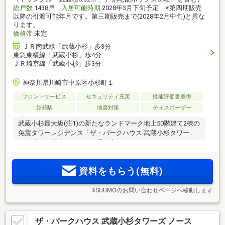
総戸数
1438戸
入居可能時期
2028年3月下旬予定 ※第四期販売
以降の引渡可能年月です。第三期販売まで(2028年2月中旬)と異な
ります。
価格帯
未定
ＪＲ南武線「武蔵小杉」歩3分
東急東横線「武蔵小杉」歩4分
ＪＲ埼京線「武蔵小杉」歩3分
神奈川県川崎市中原区小杉町１
フロントサービス
セキュリティ充実
性能評価書取得
始発駅
地震対策
ディスポーザー
武蔵小杉最大級(注1)の新たなランドマーク地上50階建て2棟の
免震タワーレジデンス「ザ・パークハウス 武蔵小杉タワー
ズ」誕生。物件エントリー受付中
資料をもらう(無料)
※SUUMOのお問い合わせページへ移動します
ザ・パークハウス 武蔵小杉タワーズ ノース