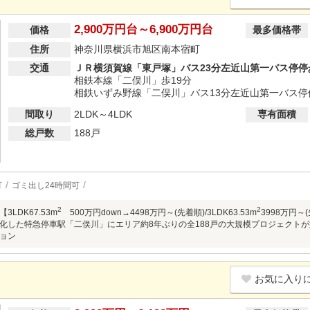
2,900万円台～6,900万円台
価格
最多価格帯
住所
神奈川県横浜市旭区南本宿町
交通
ＪＲ横須賀線「東戸塚」バス23分左近山第一バス停停
相鉄本線「二俣川」歩19分
相鉄いずみ野線「二俣川」バス13分左近山第一バス停
間取り
2LDK～4LDK
専有面積
総戸数
188戸
可
ゴミ出し24時間可
2
2
LDK67.53m
500万円down→4498万円～(先着順)/3LDK63.53m
3998万円
化した特急停車駅「二俣川」にエリア約8年ぶりの全188戸の大規模プロジェクトが始動
ョン
お気に入り