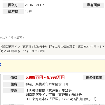
間取り
2LDK・3LDK
専有面積
総戸数
45戸
分以内
即入居可
・湘南新宿ライン「東戸塚」駅徒歩3分×17年ぶりの供給(注2)】東口立地×フラットアプ
2
超／全邸南向き・ワイドスパン設計
順
5,998万円～8,998万円
価格
最多価格帯
住所
神奈川県横浜市戸塚区前田町
交通
ＪＲ横須賀線「東戸塚」歩13分
湘南新宿ライン宇須「東戸塚」歩13分
ＪＲ東海道本線「戸塚」バス14分品濃口停歩3分