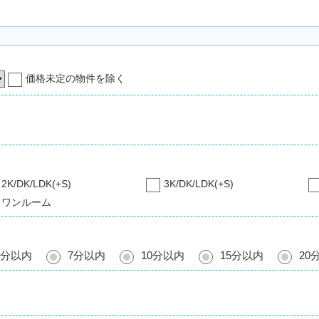
価格未定の物件を除く
2K/DK/LDK(+S)
3K/DK/LDK(+S)
ワンルーム
5分以内
7分以内
10分以内
15分以内
20