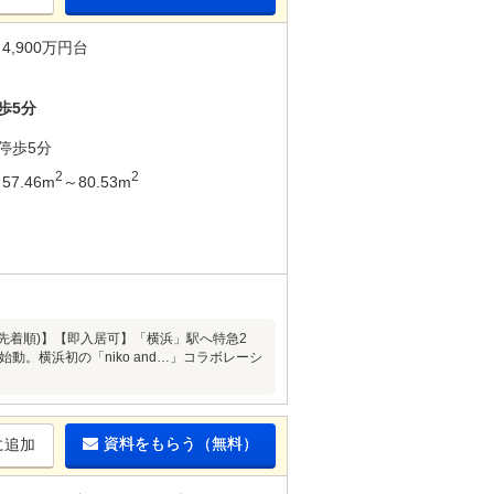
4,900万円台
歩5分
停歩5分
2
2
57.46m
～80.53m
～(先着順)】【即入居可】「横浜」駅へ特急2
。横浜初の「niko and…」コラボレーシ
資料をもらう（無料）
に追加