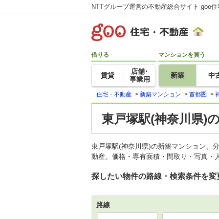
NTTグループ運営の不動産総合サイト goo
借りる
マンションを買う
店舗･
賃貸
新築
中
事業用
住宅・不動産
>
新築マンション
>
首都圏
>
東戸塚駅(神奈川県)
東戸塚駅(神奈川県)の新築マンション、
動産。価格・専有面積・間取り・写真・人
探したい物件の路線・検索条件を変
路線