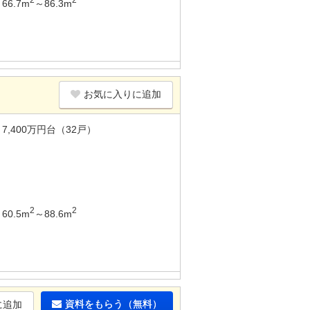
66.7m
～86.3m
お気に入りに追加
7,400万円台（32戸）
2
2
60.5m
～88.6m
資料をもらう（無料）
に追加