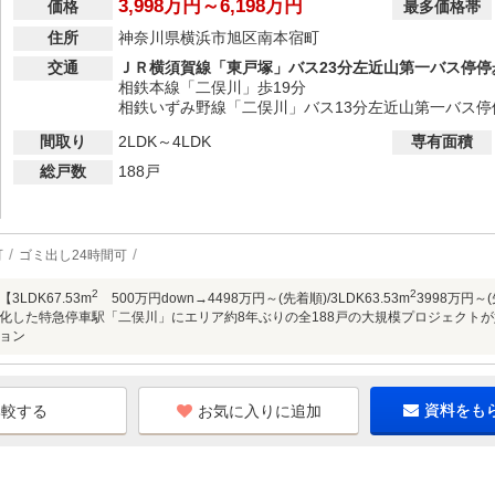
3,998万円～6,198万円
価格
最多価格帯
住所
神奈川県横浜市旭区南本宿町
交通
ＪＲ横須賀線「東戸塚」バス23分左近山第一バス停停
相鉄本線「二俣川」歩19分
相鉄いずみ野線「二俣川」バス13分左近山第一バス停
間取り
2LDK～4LDK
専有面積
総戸数
188戸
可
ゴミ出し24時間可
2
2
LDK67.53m
500万円down→4498万円～(先着順)/3LDK63.53m
3998万円
化した特急停車駅「二俣川」にエリア約8年ぶりの全188戸の大規模プロジェクトが始動
ョン
お気に入りに追加
資料をも