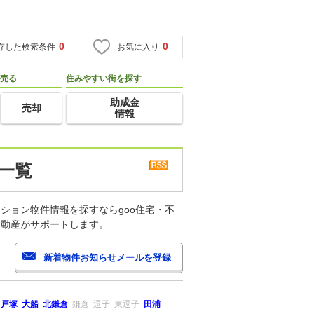
0
0
存した検索条件
お気に入り
売る
住みやすい街を探す
助成金
売却
情報
一覧
ション物件情報を探すならgoo住宅・不
不動産がサポートします。
戸塚
大船
北鎌倉
鎌倉
逗子
東逗子
田浦