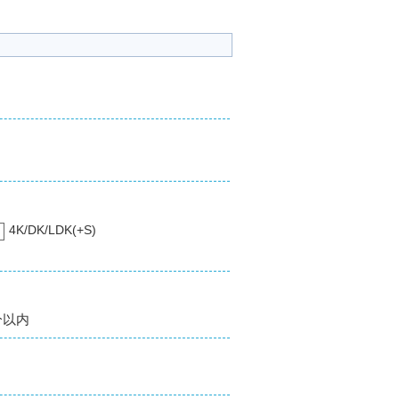
4K/DK/LDK(+S)
分以内