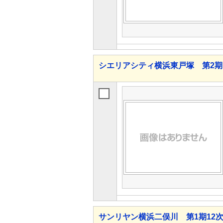
シエリアシティ横浜東戸塚 第2期
サンリヤン横浜二俣川 第1期12