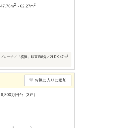
2
2
47.76m
～62.27m
2
ローチ／「横浜」駅直通8分／2LDK 47m
お気に入りに追加
6,800万円台（3戸）
2
2