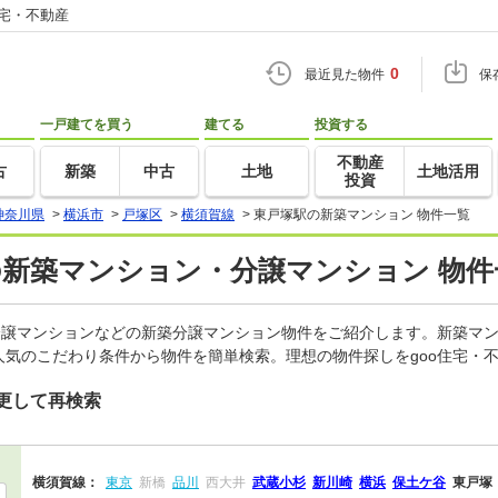
住宅・不動産
0
最近見た物件
保
一戸建てを買う
建てる
投資する
不動産
古
新築
中古
土地
土地活用
投資
神奈川県
>
横浜市
>
戸塚区
>
横須賀線
>
東戸塚駅の新築マンション 物件一覧
の新築マンション・分譲マンション 物件
分譲マンションなどの新築分譲マンション物件をご紹介します。新築マン
気のこだわり条件から物件を簡単検索。理想の物件探しをgoo住宅・
更して再検索
横須賀線：
東京
新橋
品川
西大井
武蔵小杉
新川崎
横浜
保土ケ谷
東戸塚