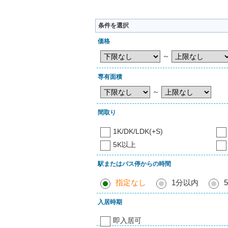
条件を選択
価格
～
専有面積
～
間取り
1K/DK/LDK(+S)
5K以上
駅またはバス停からの時間
指定なし
1分以内
入居時期
即入居可