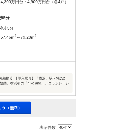
4,300万円台・4,900万円台（各4戸）
歩5分
停歩5分
2
2
57.46m
～79.28m
～(先着順)】【即入居可】「横浜」駅へ特急2
。横浜初の「niko and…」コラボレーシ
らう（無料）
表示件数