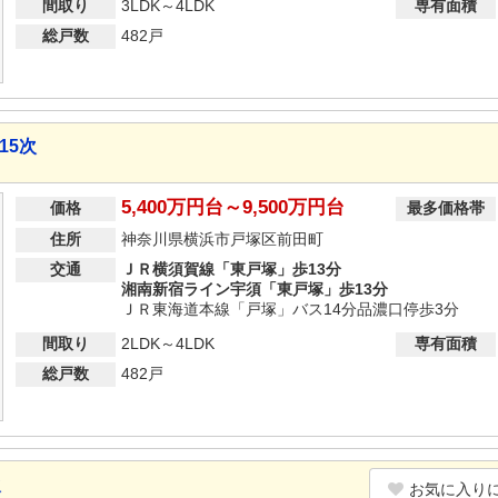
間取り
3LDK～4LDK
専有面積
総戸数
482戸
15次
5,400万円台～9,500万円台
価格
最多価格帯
住所
神奈川県横浜市戸塚区前田町
交通
ＪＲ横須賀線「東戸塚」歩13分
湘南新宿ライン宇須「東戸塚」歩13分
ＪＲ東海道本線「戸塚」バス14分品濃口停歩3分
間取り
2LDK～4LDK
専有面積
総戸数
482戸
次
お気に入り