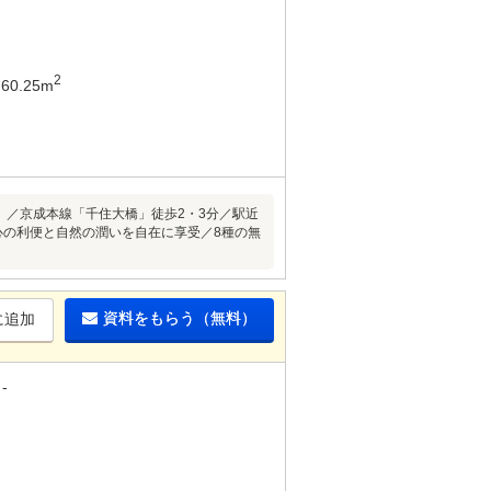
2
60.25m
g203号）／京成本線「千住大橋」徒歩2・3分／駅近
心の利便と自然の潤いを自在に享受／8種の無
資料をもらう（無料）
に追加
-