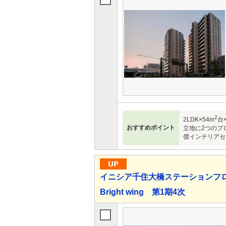
2
2LDK×54m
台×
おすすめポイント
立地に2つのプ
償インテリアセレク
イニシア千住大橋ステーションフロントAc
Bright wing 第1期4次