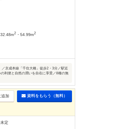
2
2
32.48m
・54.99m
g203号）／京成本線「千住大橋」徒歩2・3分／駅近
心の利便と自然の潤いを自在に享受／8種の無
資料をもらう（無料）
に追加
未定