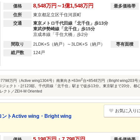
8,548万円～1億1,548万円
価格
最多価格帯
住所
東京都足立区千住河原町
交通
東京メトロ千代田線「北千住」歩13分
東武伊勢崎線「北千住」歩15分
京成本線「千住大橋」歩2分
間取り
2LDK+S（納戸）～3LDK+S（納戸）
専有面積
総戸数
124戸
2
7798万円（Active wing1304号）南東向き×63m
台×8548万円（Bright win
ロジェクト・計123邸。千代田線「北千住」駅まで徒歩13分。東京駅まで20分。都
ト／ZEH-M Oriented
お気に入り
tive wing・Bright wing
5,198万円・7,798万円
価格
最多価格帯