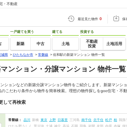
住宅・不動産
0
最近見た物件
保
一戸建てを買う
建てる
投資する
不動産
古
新築
中古
土地
土地活用
投資
茨城県
>
ひたちなか市
>
常磐線
>
佐和駅の新築マンション 物件一覧
築マンション・分譲マンション 物件一覧
マンションなどの新築分譲マンション物件をご紹介します。新築マンショ
のこだわり条件から物件を簡単検索。理想の物件探しをgoo住宅・不
更して再検索
常磐線：
品川
新橋
東京
上野
日暮里
三河島
南千住
北千住
松戸
柏
我孫
ひたち野うしく
荒川沖
土浦
神立
高浜
石岡
羽鳥
岩間
友部
内原
赤塚
偕