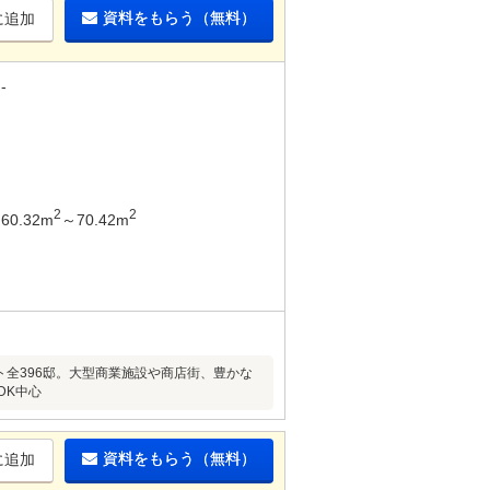
資料をもらう（無料）
に追加
-
2
2
60.32m
～70.42m
ト全396邸。大型商業施設や商店街、豊かな
DK中心
資料をもらう（無料）
に追加