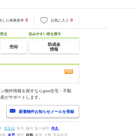
0
0
存した検索条件
お気に入り
売る
住みやすい街を探す
助成金
売却
情報
ン物件情報を探すならgoo住宅・不動
動産がサポートします。
子
天王台
取手
藤代
龍ケ崎市
牛久
楽園
水戸
勝田
佐和
東海
大甕
常陸多賀