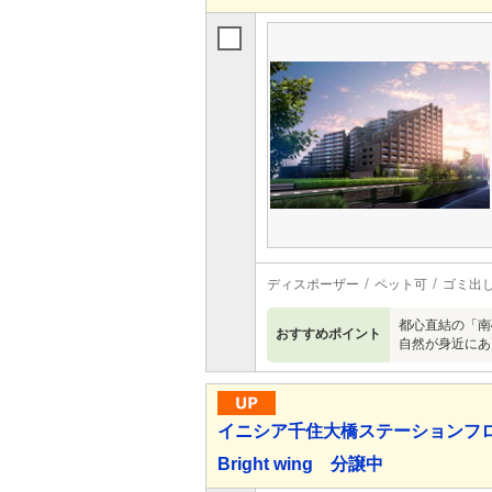
ディスポーザー
ペット可
ゴミ出し
都心直結の「南
おすすめポイント
自然が身近にあ
イニシア千住大橋ステーションフロントAc
Bright wing 分譲中