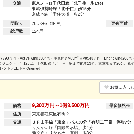
交通
東京メトロ千代田線「北千住」歩13分
東武伊勢崎線「北千住」歩15分
京成本線「千住大橋」歩2分
間取り
2LDK+S（納戸）
専有面積
総戸数
124戸
2
7798万円（Active wing1304号）南東向き×63m
台×8548万円（Bright win
ロジェクト・計123邸。千代田線「北千住」駅まで徒歩13分。東京駅まで20分。都
ト／ZEH-M Oriented
お気に入り
9,300万円～1億8,500万円
価格
最多価格帯
住所
東京都江東区有明２
交通
ＪＲ山手線「東京」バス30分「有明二丁目」停歩7分
りんかい線「国際展示場」歩4分
新交通ゆりかもめ「有明」歩3分