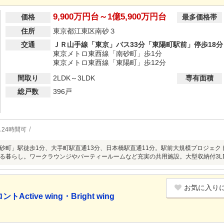
9,900万円台～1億5,900万円台
価格
最多価格帯
住所
東京都江東区南砂３
交通
ＪＲ山手線「東京」バス33分「東陽町駅前」停歩18分
東京メトロ東西線「南砂町」歩1分
東京メトロ東西線「東陽町」歩12分
間取り
2LDK～3LDK
専有面積
総戸数
396戸
24時間可
砂町」駅徒歩1分、大手町駅直通13分、日本橋駅直通11分。駅前大規模プロジェク
る暮らし。ワークラウンジやパーティールームなど充実の共用施設。大型収納付3L
お気に入り
tive wing・Bright wing