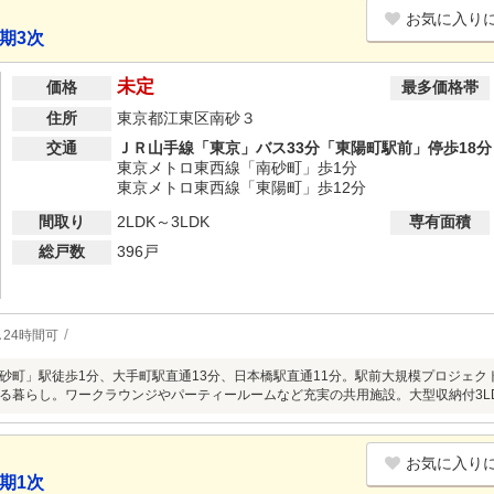
お気に入り
期3次
未定
価格
最多価格帯
住所
東京都江東区南砂３
交通
ＪＲ山手線「東京」バス33分「東陽町駅前」停歩18分
東京メトロ東西線「南砂町」歩1分
東京メトロ東西線「東陽町」歩12分
間取り
2LDK～3LDK
専有面積
総戸数
396戸
24時間可
砂町」駅徒歩1分、大手町駅直通13分、日本橋駅直通11分。駅前大規模プロジェク
る暮らし。ワークラウンジやパーティールームなど充実の共用施設。大型収納付3L
お気に入り
期1次