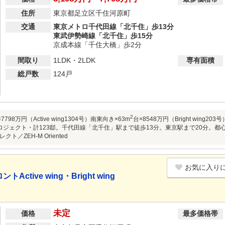
住所
東京都足立区千住河原町
交通
東京メトロ千代田線「北千住」歩13分
東武伊勢崎線「北千住」歩15分
京成本線「千住大橋」歩2分
間取り
1LDK・2LDK
専有面積
総戸数
124戸
2
7798万円（Active wing1304号）南東向き×63m
台×8548万円（Bright win
ロジェクト・計123邸。千代田線「北千住」駅まで徒歩13分。東京駅まで20分。都
ト／ZEH-M Oriented
お気に入り
tive wing・Bright wing
未定
価格
最多価格帯