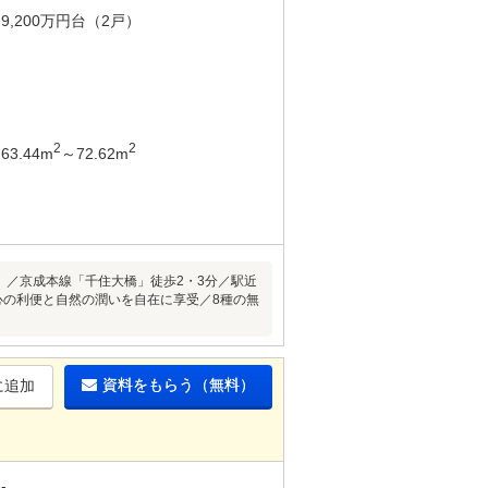
9,200万円台（2戸）
2
2
63.44m
～72.62m
g203号）／京成本線「千住大橋」徒歩2・3分／駅近
心の利便と自然の潤いを自在に享受／8種の無
資料をもらう（無料）
に追加
-