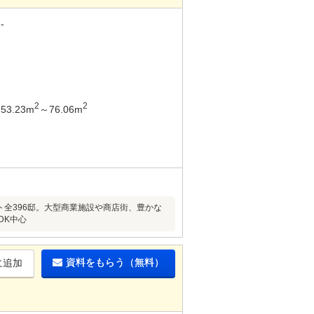
-
2
2
53.23m
～76.06m
ト全396邸。大型商業施設や商店街、豊かな
DK中心
資料をもらう（無料）
に追加