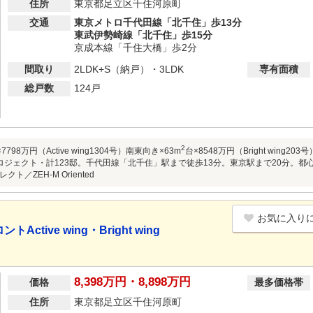
住所
東京都足立区千住河原町
交通
東京メトロ千代田線「北千住」歩13分
東武伊勢崎線「北千住」歩15分
京成本線「千住大橋」歩2分
間取り
2LDK+S（納戸）・3LDK
専有面積
総戸数
124戸
2
7798万円（Active wing1304号）南東向き×63m
台×8548万円（Bright win
ロジェクト・計123邸。千代田線「北千住」駅まで徒歩13分。東京駅まで20分。都
ト／ZEH-M Oriented
お気に入り
tive wing・Bright wing
8,398万円・8,898万円
価格
最多価格帯
住所
東京都足立区千住河原町