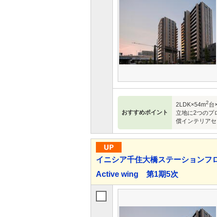
2
2LDK×54m
台×
おすすめポイント
立地に2つのプ
償インテリアセレク
イニシア千住大橋ステーションフロントAc
Active wing 第1期5次