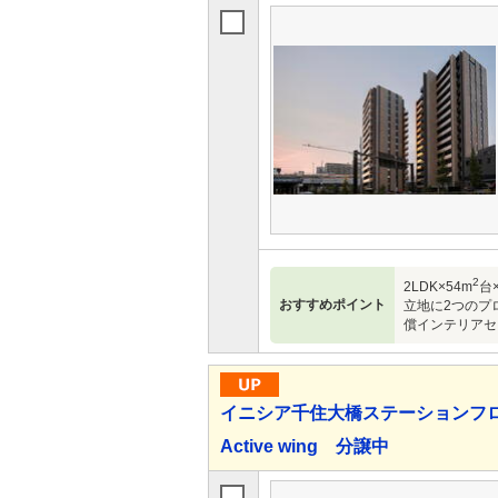
2
2LDK×54m
台×
おすすめポイント
立地に2つのプ
償インテリアセレク
イニシア千住大橋ステーションフロントAc
Active wing 分譲中