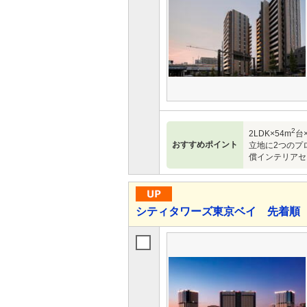
2
2LDK×54m
台×
おすすめポイント
立地に2つのプ
償インテリアセレク
シティタワーズ東京ベイ 先着順