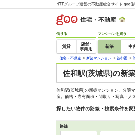
NTTグループ運営の不動産総合サイト goo
借りる
マンションを買う
店舗･
賃貸
新築
中
事業用
住宅・不動産
>
新築マンション
>
首都圏
>
佐和駅(茨城県)の新
佐和駅(茨城県)の新築マンション、分譲
産。価格・専有面積・間取り・写真・人気
探したい物件の路線・検索条件を変
路線