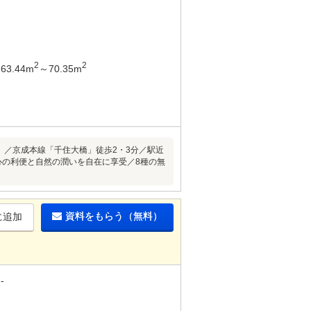
2
2
63.44m
～70.35m
g203号）／京成本線「千住大橋」徒歩2・3分／駅近
心の利便と自然の潤いを自在に享受／8種の無
資料をもらう（無料）
に追加
-