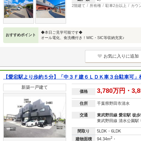
2階建て
所有権
駐車2台以上
カウ
◆本日ご見学可能です◆
おすすめポイント
オール電化、食洗機付き！WIC・SIC等収納充実♪
お気に入りに追加
【愛宕駅より歩約５分】「中３Ｆ建６ＬＤＫ車３台駐車可」
新築一戸建て
3,780万円・3,
価格
住所
千葉県野田市清水
交通
東武野田線 愛宕駅 徒歩
東武野田線 清水公園駅 
間取り
5LDK・6LDK
2
建物面積
94.34m
・