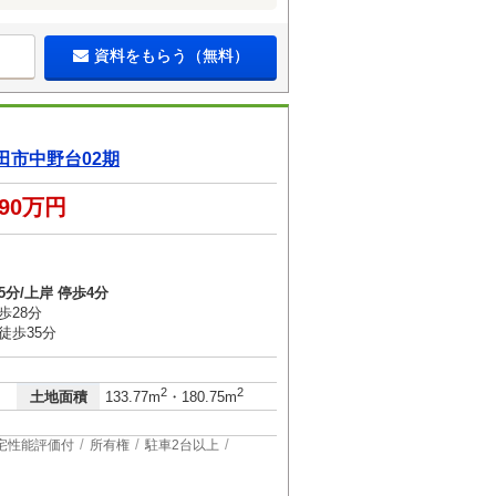
資料をもらう（無料）
市中野台02期
390万円
5分/上岸 停歩4分
歩28分
徒歩35分
2
2
土地面積
133.77m
・180.75m
宅性能評価付
所有権
駐車2台以上