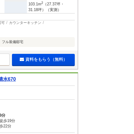
2
103.1m
（27.37坪・
31.18坪）（実測）
居可
カウンターキッチン
」フル装備邸宅
資料をもらう（無料）
水670
9分
徒歩19分
歩22分