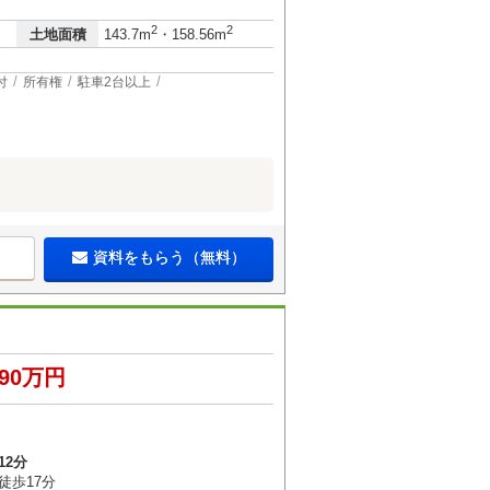
2
2
土地面積
143.7m
・158.56m
付
所有権
駐車2台以上
資料をもらう（無料）
490万円
12分
徒歩17分