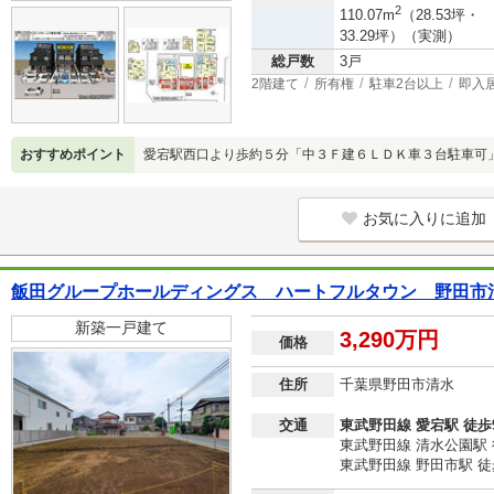
2
110.07m
（28.53坪・
33.29坪）（実測）
総戸数
3戸
2階建て
所有権
駐車2台以上
即入
おすすめポイント
愛宕駅西口より歩約５分「中３Ｆ建６ＬＤＫ車３台駐車可
お気に入りに追加
飯田グループホールディングス ハートフルタウン 野田市清
新築一戸建て
3,290万円
価格
住所
千葉県野田市清水
交通
東武野田線 愛宕駅 徒歩
東武野田線 清水公園駅 
東武野田線 野田市駅 徒