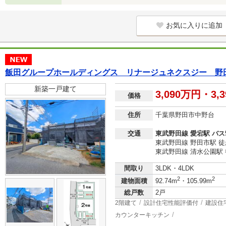
お気に入りに追加
飯田グループホールディングス リナージュネクスジー 野田
新築一戸建て
3,090万円・3,
価格
住所
千葉県野田市中野台
交通
東武野田線 愛宕駅 バス
東武野田線 野田市駅 徒
東武野田線 清水公園駅 
間取り
3LDK・4LDK
2
2
建物面積
92.74m
・105.99m
総戸数
2戸
2階建て
設計住宅性能評価付
建設住
カウンターキッチン