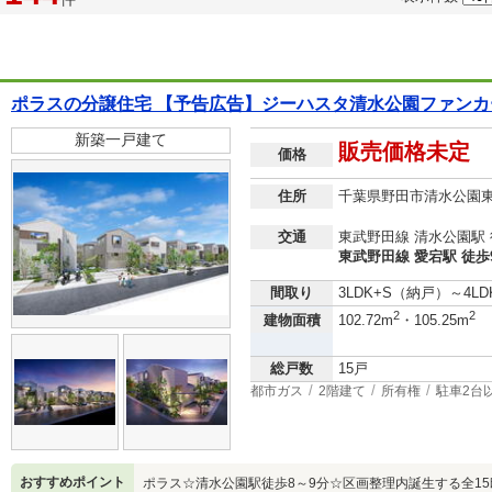
ポラスの分譲住宅 【予告広告】ジーハスタ清水公園ファンカー
新築一戸建て
販売価格未定
価格
住所
千葉県野田市清水公園
交通
東武野田線 清水公園駅 
東武野田線 愛宕駅 徒歩
間取り
3LDK+S（納戸）～4L
2
2
建物面積
102.72m
・105.25m
総戸数
15戸
都市ガス
2階建て
所有権
駐車2台
おすすめポイント
ポラス☆清水公園駅徒歩8～9分☆区画整理内誕生する全15