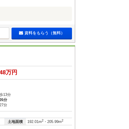
資料をもらう（無料）
448万円
歩13分
26分
27分
2
2
土地面積
192.01m
・205.99m