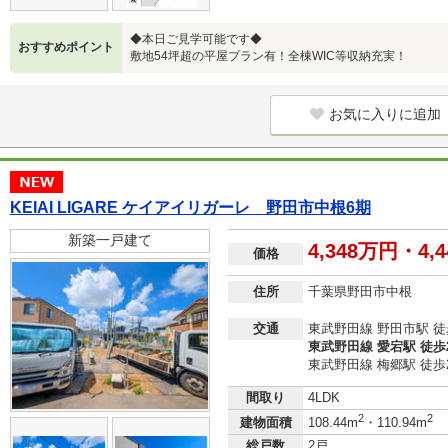
◆本日ご見学可能です◆
おすすめポイント
敷地54坪超の平屋プラン有！全棟WIC等収納充実！
お気に入りに追加
KEIAI LIGARE ケイアイリガーレ 野田市中根6期
新築一戸建て
4,348万円・4,
価格
住所
千葉県野田市中根
交通
東武野田線 野田市駅 徒
東武野田線 愛宕駅 徒歩
東武野田線 梅郷駅 徒歩
間取り
4LDK
2
2
建物面積
108.44m
・110.94m
総戸数
2戸