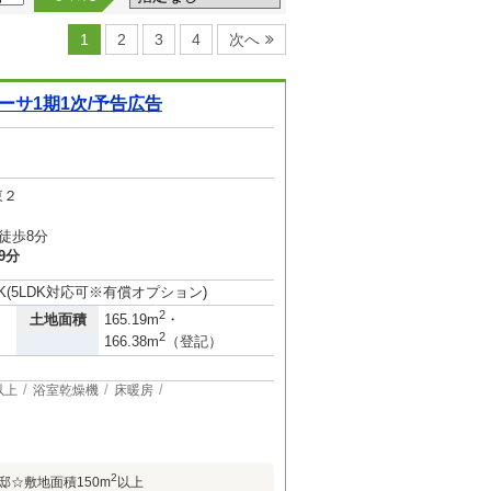
1
2
3
4
次へ
サ1期1次/予告広告
東２
徒歩8分
9分
DK(5LDK対応可※有償オプション)
2
土地面積
165.19m
・
2
166.38m
（登記）
以上
浴室乾燥機
床暖房
2
邸☆敷地面積150m
以上