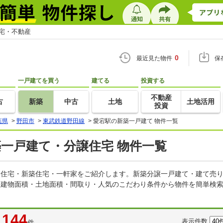
住宅・不動産
0
最近見た物件
保
一戸建てを買う
建てる
投資する
不動産
古
新築
中古
土地
土地活用
投資
葉県
>
野田市
>
東武鉄道野田線
>
愛宕駅の新築一戸建て 物件一覧
築一戸建て・分譲住宅 物件一覧
建売住宅・新築住宅・一軒家をご紹介します。新築分譲一戸建て・建て売
・建物面積・土地面積・間取り・人気のこだわり条件から物件を簡単検索
144
表示件数
件