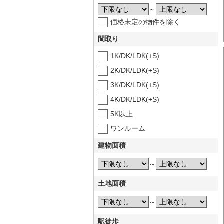
～
価格未定の物件を除く
間取り
1K/DK/LDK(+S)
2K/DK/LDK(+S)
3K/DK/LDK(+S)
4K/DK/LDK(+S)
5K以上
ワンルーム
建物面積
～
土地面積
～
駅徒歩