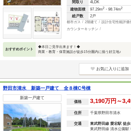
間取り
4LDK
2
2
建物面積
97.29m
・98.74m
総戸数
2戸
都市ガス
2階建て
設計住宅性能評価
カウンターキッチン
◆本日ご見学出来ます！◆
おすすめポイント
商業・教育・保育施設が徒歩15分圏内に揃う好立地♪
お気に入りに追加
野田市清水 新築一戸建て 全８棟C号棟
新築一戸建て
3,190万円～3,
価格
住所
千葉県野田市清水
交通
東武野田線 愛宕駅 徒歩
東武野田線 清水公園駅 