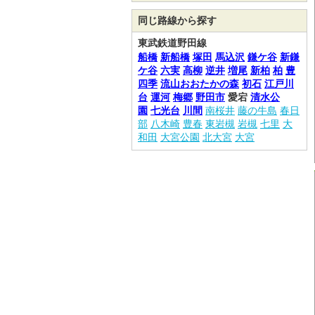
同じ路線から探す
東武鉄道野田線
船橋
新船橋
塚田
馬込沢
鎌ケ谷
新鎌
ケ谷
六実
高柳
逆井
増尾
新柏
柏
豊
四季
流山おおたかの森
初石
江戸川
台
運河
梅郷
野田市
愛宕
清水公
園
七光台
川間
南桜井
藤の牛島
春日
部
八木崎
豊春
東岩槻
岩槻
七里
大
和田
大宮公園
北大宮
大宮