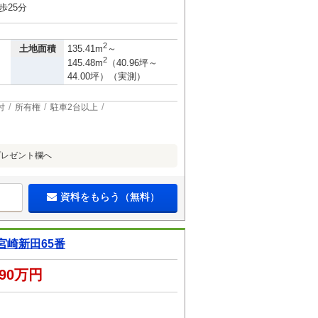
歩25分
2
土地面積
135.41m
～
2
145.48m
（40.96坪～
44.00坪）（実測）
付
所有権
駐車2台以上
プレゼント欄へ
資料をもらう（無料）
崎新田65番
490万円