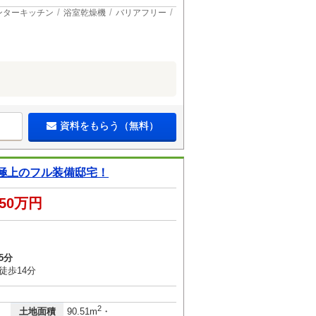
ンターキッチン
浴室乾燥機
バリアフリー
資料をもらう（無料）
極上のフル装備邸宅！
850万円
5分
徒歩14分
2
土地面積
90.51m
・