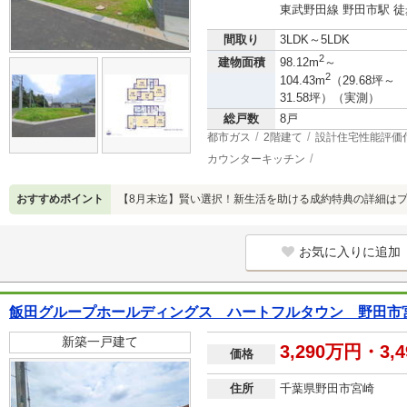
東武野田線 野田市駅 徒
間取り
3LDK～5LDK
2
建物面積
98.12m
～
2
104.43m
（29.68坪～
31.58坪）（実測）
総戸数
8戸
都市ガス
2階建て
設計住宅性能評価
カウンターキッチン
おすすめポイント
【8月末迄】賢い選択！新生活を助ける成約特典の詳細は
お気に入りに追加
飯田グループホールディングス ハートフルタウン 野田市宮
新築一戸建て
3,290万円・3,
価格
住所
千葉県野田市宮崎