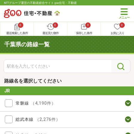
NTTグループ運営の不動産総合サイト goo住宅・不動産
0
0
0
0
最近検索した条件
最近見た物件
保存した条件
お気に入り
千葉県の路線一覧
路線名を選択してください
JR
常磐線
（4,190件）
総武本線
（2,276件）