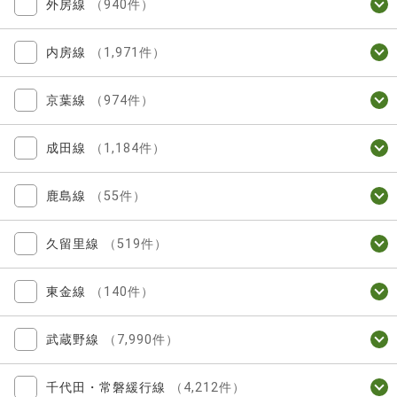
外房線
（940件）
内房線
（1,971件）
京葉線
（974件）
成田線
（1,184件）
鹿島線
（55件）
久留里線
（519件）
東金線
（140件）
武蔵野線
（7,990件）
千代田・常磐緩行線
（4,212件）