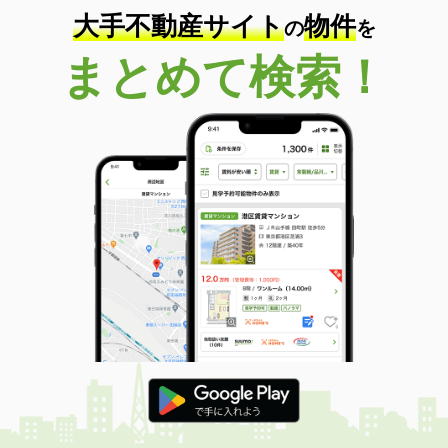
大手不動産サイト
物件
の
を
まとめて検索！