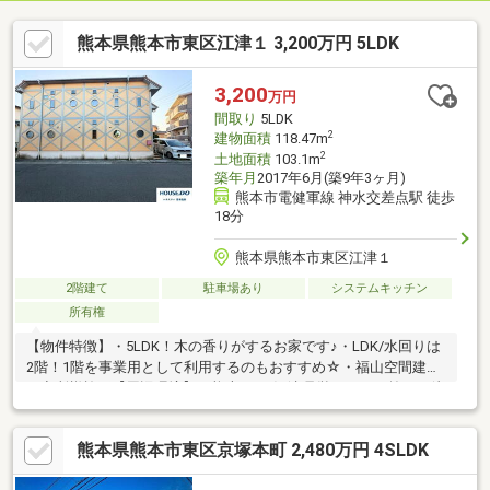
熊本県熊本市東区江津１ 3,200万円 5LDK
3,200
万円
間取り
5LDK
2
建物面積
118.47m
2
土地面積
103.1m
築年月
2017年6月(築9年3ヶ月)
熊本市電健軍線 神水交差点駅 徒歩
18分
熊本県熊本市東区江津１
2階建て
駐車場あり
システムキッチン
所有権
【物件特徴】・5LDK！木の香りがするお家です♪・LDK/水回りは
2階！1階を事業用として利用するのもおすすめ☆・福山空間建設
研究所様施工【周辺環境】・熊本バス/江津県営アパート前まで徒
歩約2分・ドラックイレブン江津店まで徒歩約8分・ゆめマート江
津まで徒歩約9分◇ネット予約可◇見学予約はHP内のボタンから
熊本県熊本市東区京塚本町 2,480万円 4SLDK
可能ですご希望の日時をフォームよりご入力ください！＝＝＝＝
＝＝＝＝＝＝＝＝＝＝＝＝＝＝＝＝＝おおよその所要時間や内容