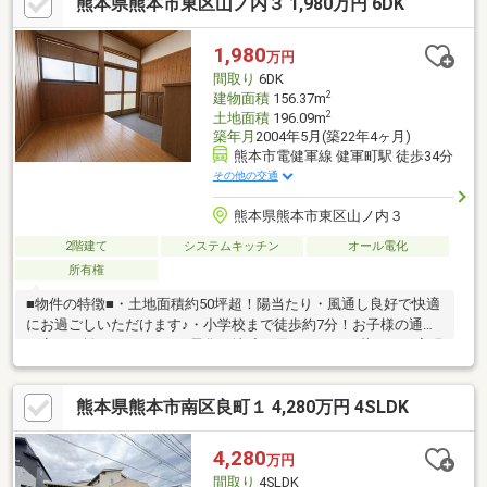
熊本県熊本市東区山ノ内３ 1,980万円 6DK
ごしいただけます！・あると嬉しい和室◎急な来客時にも便利で
すね♪■周辺環境■御幸小学校 徒歩約24分託麻中学校 徒歩約14
分熊本バス「田迎小学校前」停 徒歩約6分■ご内覧・ご来店 ご
1,980
万円
希望のお客様へ■ご来店・ご案内可能でございます！ご希望のお
間取り
6DK
日にちをお気軽にご連絡下さいませ♪
2
建物面積
156.37m
2
土地面積
196.09m
築年月
2004年5月(築22年4ヶ月)
熊本市電健軍線 健軍町駅 徒歩34分
その他の交通
熊本県熊本市東区山ノ内３
2階建て
システムキッチン
オール電化
所有権
■物件の特徴■・土地面積約50坪超！陽当たり・風通し良好で快適
にお過ごしいただけます♪・小学校まで徒歩約7分！お子様の通学
も安の距離です♪・オール電化で地球に優しいエコな暮らしを実現
♪・閑静な住宅地に立地しており、周辺交通量も少なめのため、子
育てにもぴったりな住環境♪・コンビニやスーパーなどの周辺環境
熊本県熊本市南区良町１ 4,280万円 4SLDK
が徒歩圏内に充実♪■周辺環境■山ノ内小学校 徒歩約7分錦ヶ丘中
学校 徒歩約17分熊本市健軍線「健軍町」駅 徒歩約34分セブン
イレブン熊本山ノ神店 徒歩約3分■ご内覧・ご来店 ご希望のお
4,280
万円
客様へ■ご来店・ご案内可能でございます！ご希望のお日にちを
間取り
4SLDK