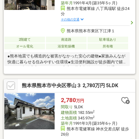
築年月
1991年4月(築35年5ヶ月)
熊本市電健軍線 八丁馬場駅 徒歩24
分
その他の交通
熊本県熊本市東区下江津１
2階建て
南道路
駐車場あり
オール電化
浴室乾燥機
所有権
●熊本地震でも構造的な被害がなかった安心の建物●家族みんなが
快適に暮らせる住みやすい住環境●生活便利施設が徒歩圏内で嬉
しい！●収納豊富なキッチンや和室、居室収納など使い勝手にも
配慮内覧も可能ですので、ぜひお気軽にお問い合わせくださ
い！ ※２階増築部分は未登記です。
熊本県熊本市中央区帯山３ 2,780万円 5LDK
2,780
万円
間取り
5LDK
2
建物面積
182.55m
2
土地面積
345.97m
築年月
1991年3月(築35年6ヶ月)
熊本市電健軍線 神水交差点駅 徒歩
26分