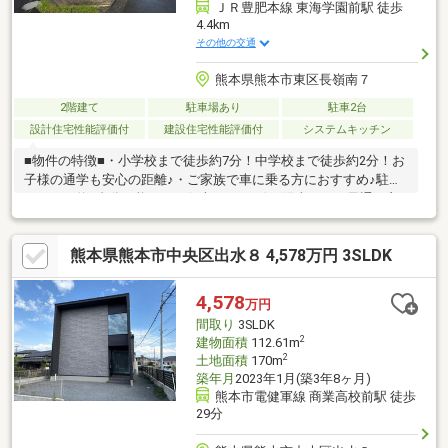
ＪＲ豊肥本線 東海学園前駅 徒歩
4.4km
その他の交通
熊本県熊本市東区長嶺南７
2階建て
駐車場あり
駐車2台
設計住宅性能評価付
建設住宅性能評価付
システムキッチン
■物件の特徴■・小学校まで徒歩約7分！中学校まで徒歩約2分！お
子様の通学も安心の距離♪・ご家族で車に乗る方におすすめ♪駐車
スペース約2台分可能です！(※車種による)・陽当たり・風通し良
好！快適な空間の中で家族団らんの時間をお過ごしいただけます
♪・収納スペース充実しているためお部屋をすっきり使用できます
熊本県熊本市中央区出水８ 4,578万円 3SLDK
♪・コンビニやスーパーなどの周辺環境が徒歩圏内に充実していま
す♪■周辺環境■詫麻南小学校 徒歩約7分長嶺中学校 徒歩約3分
熊本都市バス「託麻南」停 徒歩約5分■ご内覧・ご来店 ご希望
4,578
万円
のお客様へ■ご来店・ご案内可能でございます！ご希望のお日に
間取り
3SLDK
ちをお気軽にご連絡下さいませ♪
2
建物面積
112.61m
2
土地面積
170m
築年月
2023年1月(築3年8ヶ月)
熊本市電健軍線 商業高校前駅 徒歩
29分