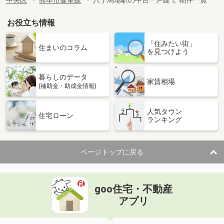
中央区
熊本市健軍線
八丁馬場駅の中古一戸建て 物件一覧
お役立ち情報
「住みたい街」
住まいのコラム
を見つけよう
暮らしのデータ
家賃相場
(補助金・助成金情報)
人気タウン
住宅ローン
ランキング
ページトップに戻る
goo住宅・不動産
アプリ