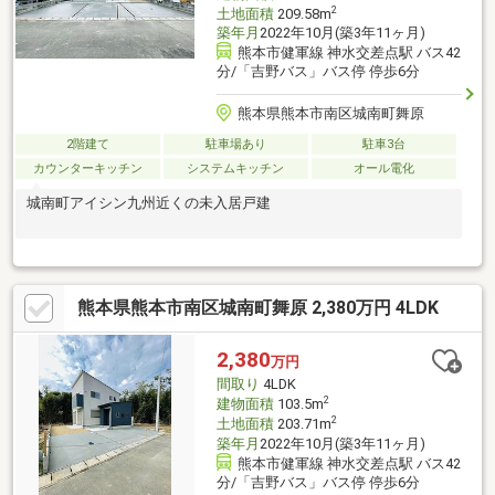
2
土地面積
209.58m
築年月
2022年10月(築3年11ヶ月)
熊本市健軍線 神水交差点駅 バス42
分/「吉野バス」バス停 停歩6分
熊本県熊本市南区城南町舞原
2階建て
駐車場あり
駐車3台
カウンターキッチン
システムキッチン
オール電化
城南町アイシン九州近くの未入居戸建
熊本県熊本市南区城南町舞原 2,380万円 4LDK
2,380
万円
間取り
4LDK
2
建物面積
103.5m
2
土地面積
203.71m
築年月
2022年10月(築3年11ヶ月)
熊本市健軍線 神水交差点駅 バス42
分/「吉野バス」バス停 停歩6分