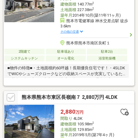
お気軽にご連絡下さいませ♪
2
建物面積
140.77m
2
土地面積
227.38m
築年月
2014年10月(築11年11ヶ月)
熊本市電健軍線 神水交差点駅 徒歩
3.6km
その他の交通
熊本県熊本市南区良町１
2階建て
駐車場あり
駐車2台
システムキッチン
オール電化
浴室乾燥機
■物件の特徴■・土地面積約60坪越！長期優良住宅です！・4SLDK
でWICやシューズクロークなどの収納スペースが充実しているた
め荷物の多い方でも安心！・地球に優しいオール電化住宅でエコ
な暮らしを実現！・小学校まで徒歩約3分のためお子様の通学も安
心！・駐車場スペース並列約2台分可能です！(※車種による)・陽
熊本県熊本市東区長嶺南７ 2,880万円 4LDK
当たり・風通し良好で快適にお過ごしいただけます！■周辺環境■
田迎南小学校 徒歩約3分託麻中学校 徒歩約24分熊本バス「浜
線健康パーク入口」停 徒歩約6分■ご内覧・ご来店 ご希望のお
2,880
万円
客様へ■ご来店・ご案内可能でございます！ご希望のお日にちを
間取り
4LDK
お気軽にご連絡下さいませ♪
2
建物面積
105.98m
2
土地面積
129.85m
築年月
2019年5月(築7年4ヶ月)