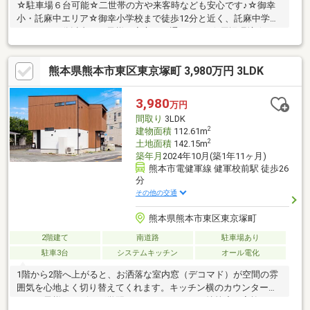
☆駐車場６台可能☆二世帯の方や来客時なども安心です♪☆御幸
小・託麻中エリア☆御幸小学校まで徒歩12分と近く、託麻中学校
までは２０分以内でお子様も安心して通えます♪☆周辺環境☆ゆ
めタウン浜線＆イオンモール熊本まで車で１０分なのでお買い物
がしやすく、とても便利です♪☆特記事項☆旗竿地につき、道路
熊本県熊本市東区東京塚町 3,980万円 3LDK
が狭くなっております！徒歩１分圏内に月極駐車場もあります！
3,980
万円
間取り
3LDK
2
建物面積
112.61m
2
土地面積
142.15m
築年月
2024年10月(築1年11ヶ月)
熊本市電健軍線 健軍校前駅 徒歩26
分
その他の交通
熊本県熊本市東区東京塚町
2階建て
南道路
駐車場あり
駐車3台
システムキッチン
オール電化
1階から2階へ上がると、お洒落な室内窓（デコマド）が空間の雰
囲気を心地よく切り替えてくれます。キッチン横のカウンター
は、お子様のリビング学習やリモートワークの特等席。家族のつ