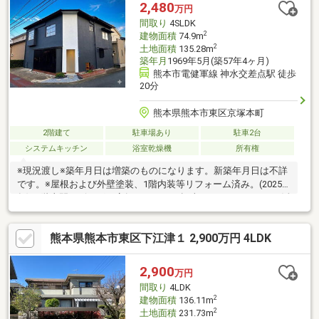
は、下記をご参考ください・現地見学（30分～）・類似物件の内
2,480
万円
覧（30分～）・ご希望条件のご相談（30分～）・資金計画のご相
間取り
4SLDK
談（30分～）
2
建物面積
74.9m
2
土地面積
135.28m
築年月
1969年5月(築57年4ヶ月)
熊本市電健軍線 神水交差点駅 徒歩
20分
熊本県熊本市東区京塚本町
2階建て
駐車場あり
駐車2台
システムキッチン
浴室乾燥機
所有権
※現況渡し※築年月日は増築のものになります。新築年月日は不詳
です。※屋根および外壁塗装、1階内装等リフォーム済み。(2025
年)※1階土間リビングは店舗スペースや趣味スペースとしてもご活
用いただけます。※延床面積は、公簿と現況に相違があります。
熊本県熊本市東区下江津１ 2,900万円 4LDK
2,900
万円
間取り
4LDK
2
建物面積
136.11m
2
土地面積
231.73m