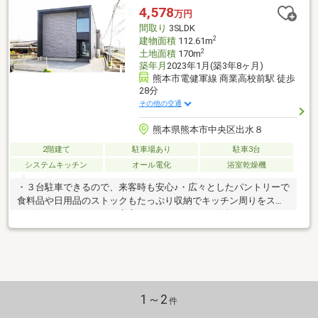
4,578
万円
間取り
3SLDK
2
建物面積
112.61m
2
土地面積
170m
築年月
2023年1月(築3年8ヶ月)
熊本市電健軍線 商業高校前駅 徒歩
28分
その他の交通
熊本県熊本市中央区出水８
2階建て
駐車場あり
駐車3台
システムキッチン
オール電化
浴室乾燥機
・３台駐車できるので、来客時も安心♪・広々としたパントリーで
食料品や日用品のストックもたっぷり収納でキッチン周りをスッ
キリ保てます・雨の日も安心のランドリールーム付き！・２つの
ＷＩＣ！ご夫婦で分けて使ったり、季節ごとに収納を分けたり、
とっても便利！【周辺環境】・出水南中学校 徒歩２分・出水み
なみこども園 徒歩６分・おべんとうのヒライ江津店 徒歩７
分・セブンイレブン画図所島店 徒歩１０分・ゆめタウンはませ
ん 車２分まずは「見るだけ」「聞くだけ」でも全然ＯＫ！お気
軽にお問合せください♪当日のご予約はお電話がスムーズです。０
1～2
件
９６－２７７－１８００までご連絡ください