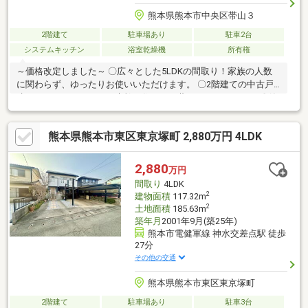
熊本県熊本市中央区帯山３
2階建て
駐車場あり
駐車2台
システムキッチン
浴室乾燥機
所有権
～価格改定しました～ 〇広々とした5LDKの間取り！家族の人数
に関わらず、ゆったりお使いいただけます。 〇2階建ての中古戸
建、あなたのアイデアで素敵な住まいに蘇らせてください！ 〇静
かな環境で暮らしやすさを実感。 〇お好きなデザインにリフォー
ム可能！理想の空間を実現できます。
熊本県熊本市東区東京塚町 2,880万円 4LDK
2,880
万円
間取り
4LDK
2
建物面積
117.32m
2
土地面積
185.63m
築年月
2001年9月(築25年)
熊本市電健軍線 神水交差点駅 徒歩
27分
その他の交通
熊本県熊本市東区東京塚町
2階建て
駐車場あり
駐車3台