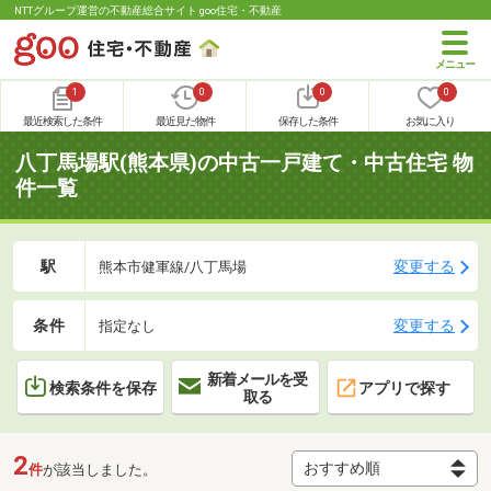
NTTグループ運営の不動産総合サイト goo住宅・不動産
1
0
0
0
最近検索した条件
最近見た物件
保存した条件
お気に入り
八丁馬場駅(熊本県)の中古一戸建て・中古住宅 物
件一覧
駅
変更する
熊本市健軍線/八丁馬場
条件
変更する
指定なし
新着メールを受
検索条件を保存
アプリで探す
取る
2
件
が該当しました。