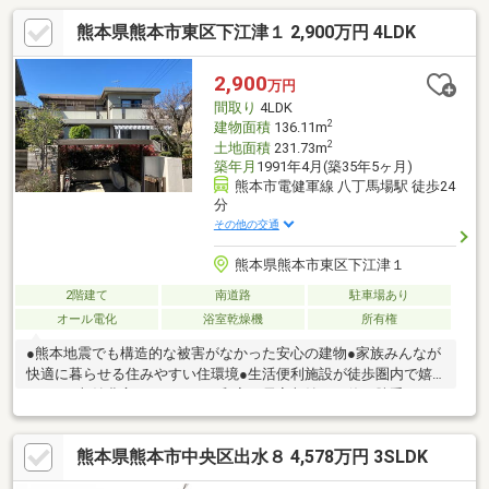
熊本県熊本市東区下江津１ 2,900万円 4LDK
2,900
万円
間取り
4LDK
2
建物面積
136.11m
2
土地面積
231.73m
築年月
1991年4月(築35年5ヶ月)
熊本市電健軍線 八丁馬場駅 徒歩24
分
その他の交通
熊本県熊本市東区下江津１
2階建て
南道路
駐車場あり
オール電化
浴室乾燥機
所有権
●熊本地震でも構造的な被害がなかった安心の建物●家族みんなが
快適に暮らせる住みやすい住環境●生活便利施設が徒歩圏内で嬉
しい！●収納豊富なキッチンや和室、居室収納など使い勝手にも
配慮内覧も可能ですので、ぜひお気軽にお問い合わせくださ
い！ ※２階増築部分は未登記です。
熊本県熊本市中央区出水８ 4,578万円 3SLDK