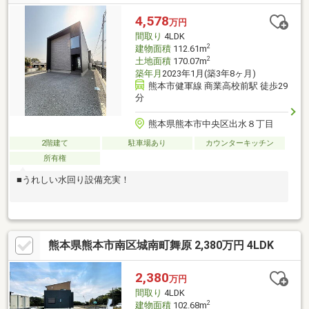
分・セブンイレブン画図所島店 徒歩１０分・ゆめタウンはませ
ん 車２分まずは「見るだけ」「聞くだけ」でも全然ＯＫ！お気
4,578
万円
軽にお問合せください♪当日のご予約はお電話がスムーズです。０
間取り
4LDK
９６－２７７－１８００までご連絡ください
2
建物面積
112.61m
2
土地面積
170.07m
築年月
2023年1月(築3年8ヶ月)
熊本市健軍線 商業高校前駅 徒歩29
分
熊本県熊本市中央区出水８丁目
2階建て
駐車場あり
カウンターキッチン
所有権
■うれしい水回り設備充実！
熊本県熊本市南区城南町舞原 2,380万円 4LDK
2,380
万円
間取り
4LDK
2
建物面積
102.68m