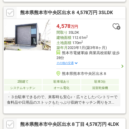
ながりを感じながら、それぞれの時間を大切にできます。さら
に、暮らしを快適にする「動線」にもご注目ください。お客様用
熊本県熊本市中央区出水８ 4,578万円 3SLDK
と家族用に分かれた2way玄関は、大容量のWIC（ウォークインク
ローゼット）付きでいつでもすっきり。帰宅してすぐにお風呂や
リビングへ向かえる間取りは、元気なお子様がいるご家庭や、衛
4,578
万円
生面を意識したいこれからの暮らしにぴったりです。ぜひ、実際
間取り
3SLDK
の暮らし心地を現地でご体感ください。
2
建物面積
112.61m
2
土地面積
170m
築年月
2023年1月(築3年8ヶ月)
熊本市電健軍線 商業高校前駅 徒歩
28分
その他の交通
熊本県熊本市中央区出水８
2階建て
駐車場あり
駐車3台
システムキッチン
オール電化
浴室乾燥機
・３台駐車できるので、来客時も安心♪・広々としたパントリーで
食料品や日用品のストックもたっぷり収納でキッチン周りをスッ
キリ保てます・雨の日も安心のランドリールーム付き！・２つの
ＷＩＣ！ご夫婦で分けて使ったり、季節ごとに収納を分けたり、
とっても便利！【周辺環境】・出水南中学校 徒歩２分・出水み
熊本県熊本市中央区出水８丁目 4,578万円 4LDK
なみこども園 徒歩６分・おべんとうのヒライ江津店 徒歩７