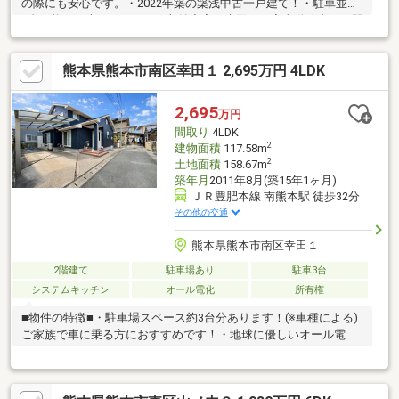
の際にも安心です。・2022年築の築浅中古一戸建て！・駐車並列
3台可能！（車種による）・収納充実・水回りの家事動線楽々な間
取り！・ファミリーにもおすすめ4SLKD！■■■【立地・周辺環
境】■■■・帯山小学校まで徒歩約14分、西原中学校まで徒歩約9
熊本県熊本市南区幸田１ 2,695万円 4LDK
分、帯山保育園まで徒歩約10分と教育施設が近くお子様にも安
心！・マルキョウ帯山店まで徒歩約8分、ファミリーマートまで徒
歩約8分、ドラッグストアモリ帯山店まで徒歩約4分と商業施設が
2,695
万円
近く、忙しい方にも安心です。・熊本都市バス「帯山六丁目」停
間取り
4LDK
まで徒歩約2分と通勤通学に便利！
2
建物面積
117.58m
2
土地面積
158.67m
築年月
2011年8月(築15年1ヶ月)
ＪＲ豊肥本線 南熊本駅 徒歩32分
その他の交通
熊本県熊本市南区幸田１
2階建て
駐車場あり
駐車3台
システムキッチン
オール電化
所有権
■物件の特徴■・駐車場スペース約3台分あります！(※車種による)
ご家族で車に乗る方におすすめです！・地球に優しいオール電化
住宅でエコな暮らしを実現！・WICや階段下収納などの収納スペ
ースが充実しているため、荷物の多い方でも安心です！・陽当た
り良好で閑静な住宅地に立地しているため、ご家族と快適にお過