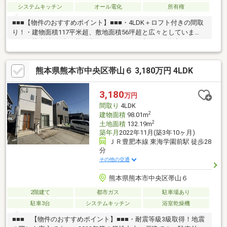
システムキッチン
オール電化
所有権
■■■【物件のおすすめポイント】■■■・4LDK＋ロフト付きの間取
り！・建物面積117平米超、敷地面積56坪超と広々としていま
す。・駐車並列3台可能（車種による）！・水回りが集中してお
り、家事動線楽々な間取り。・太陽光搭載、オール電化物件なの
で光熱費を抑えることができます。■■■【立地・周辺環境】
熊本県熊本市中央区帯山６ 3,180万円 4LDK
■■■・熊本都市バス「帯山」停まで徒歩約6分と通勤通学に便利で
す！・尾ノ上小学校まで徒歩10分、錦ヶ丘中学校まで徒歩約15
分、九州音楽京塚幼稚園まで徒歩約8分と教育施設が近く、お子様
3,180
万円
に安心。・ゆめマート帯山まで徒歩約5分、ローソンまで徒歩約5
間取り
4LDK
分、新生堂まで徒歩約9分と商業施設充実！
2
建物面積
98.01m
2
土地面積
132.19m
築年月
2022年11月(築3年10ヶ月)
ＪＲ豊肥本線 東海学園前駅 徒歩28
分
その他の交通
熊本県熊本市中央区帯山６
2階建て
都市ガス
駐車場あり
駐車3台
システムキッチン
浴室乾燥機
■■■ 【物件のおすすめポイント】■■■・耐震等級3級取得！地震