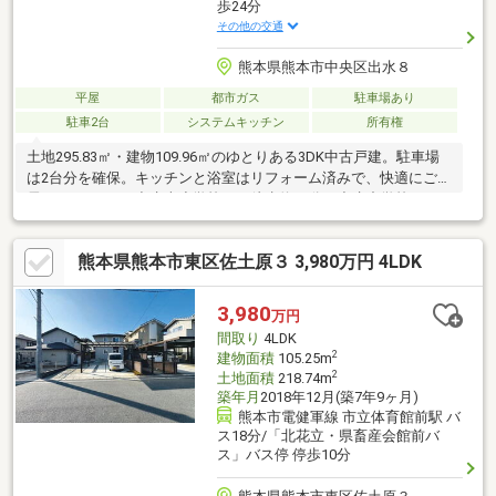
歩24分
その他の交通
熊本県熊本市中央区出水８
平屋
都市ガス
駐車場あり
駐車2台
システムキッチン
所有権
土地295.83㎡・建物109.96㎡のゆとりある3DK中古戸建。駐車場
は2台分を確保。キッチンと浴室はリフォーム済みで、快適にご入
居いただけます♪出水南小学校まで徒歩約11分、出水中学校まで
徒歩約12分と通学安心。徒歩約5分のところにゆめマートえづも
あり、日々のお買い物に便利です。広い敷地ではガーデニングや
熊本県熊本市東区佐土原３ 3,980万円 4LDK
家庭菜園も楽しめ、静かな住環境と利便性を兼ね備えたおすすめ
の住まいです！▼ご内覧までの流れ♪ご希望のライフスタイルやご
条件を丁寧にヒアリング。厳選した物件の中から、ご納得いただ
3,980
万円
ける住まいをご提案いたします。ご内覧のスケジュールも、お客
間取り
4LDK
様のご都合に合わせて柔軟に調整いたします。
2
建物面積
105.25m
2
土地面積
218.74m
築年月
2018年12月(築7年9ヶ月)
熊本市電健軍線 市立体育館前駅 バ
ス18分/「北花立・県畜産会館前バ
ス」バス停 停歩10分