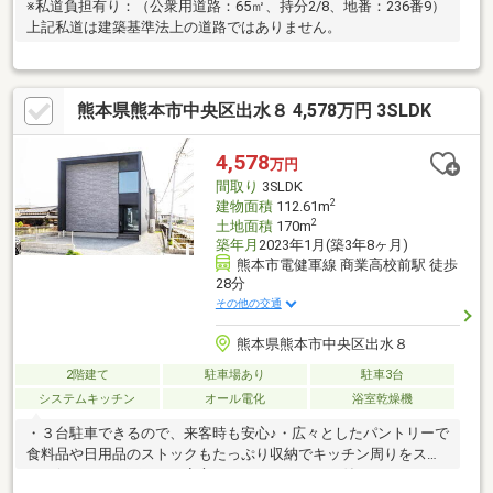
※私道負担有り：（公衆用道路：65㎡、持分2/8、地番：236番9）
上記私道は建築基準法上の道路ではありません。
熊本県熊本市中央区出水８ 4,578万円 3SLDK
4,578
万円
間取り
3SLDK
2
建物面積
112.61m
2
土地面積
170m
築年月
2023年1月(築3年8ヶ月)
熊本市電健軍線 商業高校前駅 徒歩
28分
その他の交通
熊本県熊本市中央区出水８
2階建て
駐車場あり
駐車3台
システムキッチン
オール電化
浴室乾燥機
・３台駐車できるので、来客時も安心♪・広々としたパントリーで
食料品や日用品のストックもたっぷり収納でキッチン周りをスッ
キリ保てます・雨の日も安心のランドリールーム付き！・２つの