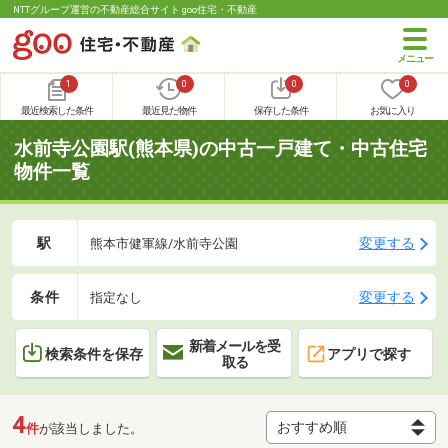
NTTグループ運営の不動産総合サイト goo住宅・不動産
1
0
0
0
最近検索した条件
最近見た物件
保存した条件
お気に入り
水前寺公園駅(熊本県)の中古一戸建て・中古住宅
物件一覧
駅
変更する
熊本市健軍線/水前寺公園
条件
変更する
指定なし
新着メールを受
検索条件を保存
アプリで探す
取る
4
件
が該当しました。