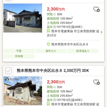
2,300
万円
間取り
3DK
2
建物面積
109.96m
2
土地面積
295.83m
築年月
1977年9月(築49年)
熊本市電健軍線 市立体育館前駅 徒
歩22分
熊本県熊本市中央区出水８
平屋
都市ガス
駐車場あり
所有権
熊本県熊本市中央区出水８ 2,300万円 3DK
2,300
万円
間取り
3DK
2
建物面積
109.96m
2
土地面積
295.83m
築年月
1977年9月(築49年)
熊本市電健軍線 市立体育館前駅 徒