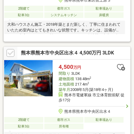
熊本県熊本市東区佐土原３
2階建て
都市ガス
駐車場あり
駐車3台
システムキッチン
床暖房
大和ハウスさん施工・2018年築とまだ新しく、丁寧に住まわれて
いたため室内はとてもきれいな状態です。キッチンは、設備がと
にかく充実！シンクには蛇口が2つあったり、食洗機や火力の強い
三口コンロなど、毎日の料理が楽しくなる設備がそろっていま
す。床暖房を備えており、足元からじんわりと部屋全体を暖めて
熊本県熊本市中央区出水４ 4,500万円 3LDK
くれるため、エアコン特有の乾燥や風が苦手な方にもおすすめで
す。さらに太陽光＋エネファームで電気代もお得です＾＾
4,500
万円
間取り
3LDK
2
建物面積
138.48m
2
土地面積
217.4m
築年月
2008年5月(築18年4ヶ月)
熊本市電健軍線 市立体育館前駅 徒
歩17分
熊本県熊本市中央区出水４
2階建て
都市ガス
駐車場あり
駐車3台
所有権