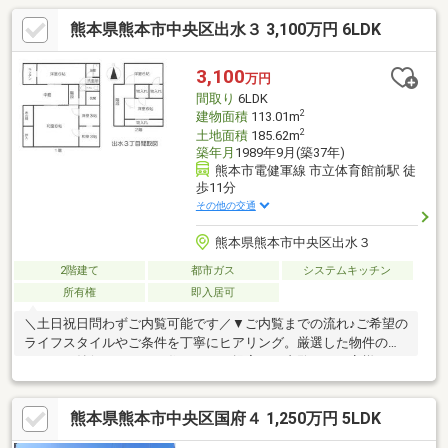
熊本県熊本市中央区出水３ 3,100万円 6LDK
3,100
万円
間取り
6LDK
2
建物面積
113.01m
2
土地面積
185.62m
築年月
1989年9月(築37年)
熊本市電健軍線 市立体育館前駅 徒
歩11分
その他の交通
熊本県熊本市中央区出水３
2階建て
都市ガス
システムキッチン
所有権
即入居可
＼土日祝日問わずご内覧可能です／▼ご内覧までの流れ♪ご希望の
ライフスタイルやご条件を丁寧にヒアリング。厳選した物件の中
から、ご納得いただける住まいをご提案。ご内覧も、お客様のご
都合に合わせて柔軟に調整いたします。▼資金計画・住宅ローン
もワンストップでサポート♪お客様のお悩みに経験豊富な担当者が
熊本県熊本市中央区国府４ 1,250万円 5LDK
丁寧にご対応。安心して次のステージへ進めるよう、的確なアド
バイスを行います。▼お客様のペースでご検討いただけます「ま