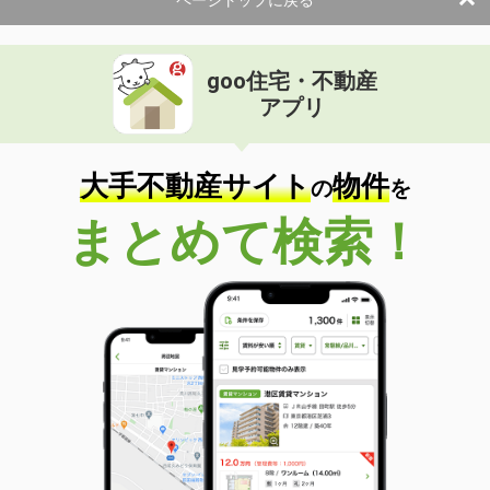
ページトップに戻る
goo住宅・不動産
アプリ
大手不動産サイト
物件
の
を
まとめて検索！