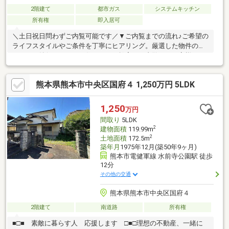
2階建て
都市ガス
システムキッチン
所有権
即入居可
＼土日祝日問わずご内覧可能です／▼ご内覧までの流れ♪ご希望の
ライフスタイルやご条件を丁寧にヒアリング。厳選した物件の中
から、ご納得いただける住まいをご提案。ご内覧も、お客様のご
都合に合わせて柔軟に調整いたします。▼資金計画・住宅ローン
もワンストップでサポート♪お客様のお悩みに経験豊富な担当者が
熊本県熊本市中央区国府４ 1,250万円 5LDK
丁寧にご対応。安心して次のステージへ進めるよう、的確なアド
バイスを行います。▼お客様のペースでご検討いただけます「ま
だ検討したい」「他の物件も見たい」などのご希望にも、ご条件
1,250
万円
に合わせた物件をご提案しながら、納得のマイホーム探しをしっ
間取り
5LDK
かりサポートいたします。TEL：096-206-1230
2
建物面積
119.99m
2
土地面積
172.5m
築年月
1975年12月(築50年9ヶ月)
熊本市電健軍線 水前寺公園駅 徒歩
12分
その他の交通
熊本県熊本市中央区国府４
2階建て
南道路
所有権
■□■ 素敵に暮らす人 応援します □■□理想の不動産、一緒に