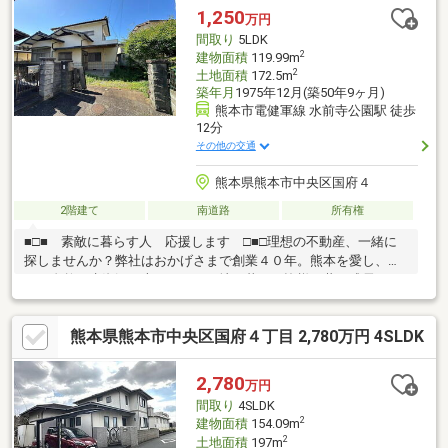
だ検討したい」「他の物件も見たい」などのご希望にも、ご条件
1,250
万円
に合わせた物件をご提案しながら、納得のマイホーム探しをしっ
間取り
5LDK
かりサポートいたします。TEL：096-206-1230
2
建物面積
119.99m
2
土地面積
172.5m
築年月
1975年12月(築50年9ヶ月)
熊本市電健軍線 水前寺公園駅 徒歩
12分
その他の交通
熊本県熊本市中央区国府４
2階建て
南道路
所有権
■□■ 素敵に暮らす人 応援します □■□理想の不動産、一緒に
探しませんか？弊社はおかげさまで創業４０年。熊本を愛し、豊
かな自然と水資源に恵まれたこの地で暮らす皆様と共に成長して
いきたい。そんな思いを胸に日々努めております。物件購入から
資金計画、住宅ローン手続きなどワンストップでサポート致しま
熊本県熊本市中央区国府４丁目 2,780万円 4SLDK
す。お客様が抱えるお悩みや相談事など、まずはお気軽にお問い
合わせ下さい。お問い合わせダイヤル ：096-375-5588
2,780
万円
間取り
4SLDK
2
建物面積
154.09m
2
土地面積
197m