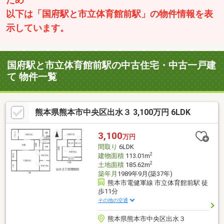
ため
以下は「国府駅と市立体育館前駅」の物件情報を表
示しています。
国府駅と市立体育館前駅の中古住宅・中古一戸建
て 物件一覧
熊本県熊本市中央区出水３ 3,100万円 6LDK
3,100
万円
間取り
6LDK
2
建物面積
113.01m
2
土地面積
185.62m
築年月
1989年9月(築37年)
熊本市電健軍線 市立体育館前駅 徒
歩11分
その他の交通
熊本県熊本市中央区出水３