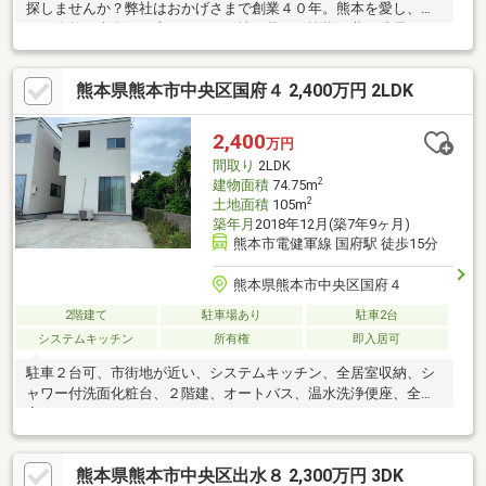
探しませんか？弊社はおかげさまで創業４０年。熊本を愛し、豊
かな自然と水資源に恵まれたこの地で暮らす皆様と共に成長して
いきたい。そんな思いを胸に日々努めております。物件購入から
資金計画、住宅ローン手続きなどワンストップでサポート致しま
熊本県熊本市中央区国府４ 2,400万円 2LDK
す。お客様が抱えるお悩みや相談事など、まずはお気軽にお問い
合わせ下さい。お問い合わせダイヤル ：096-375-5588
2,400
万円
間取り
2LDK
2
建物面積
74.75m
2
土地面積
105m
築年月
2018年12月(築7年9ヶ月)
熊本市電健軍線 国府駅 徒歩15分
熊本県熊本市中央区国府４
2階建て
駐車場あり
駐車2台
システムキッチン
所有権
即入居可
駐車２台可、市街地が近い、システムキッチン、全居室収納、シ
ャワー付洗面化粧台、２階建、オートバス、温水洗浄便座、全居
室フローリング、ウォークインクローゼット、ＩＨクッキングヒ
ーター
熊本県熊本市中央区出水８ 2,300万円 3DK