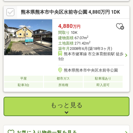
ＷＩＣ！ご夫婦で分けて使ったり、季節ごとに収納を分けたり、
とっても便利！【周辺環境】・出水南中学校 徒歩２分・出水み
熊本県熊本市中央区水前寺公園 4,880万円 1DK
なみこども園 徒歩６分・おべんとうのヒライ江津店 徒歩７
分・セブンイレブン画図所島店 徒歩１０分・ゆめタウンはませ
ん 車２分まずは「見るだけ」「聞くだけ」でも全然ＯＫ！お気
4,880
万円
軽にお問合せください♪当日のご予約はお電話がスムーズです。０
間取り
1DK
９６－２７７－１８００までご連絡ください
2
建物面積
67.07m
2
土地面積
271.42m
築年月
2008年6月(築18年3ヶ月)
熊本市健軍線 市立体育館前駅 徒歩
5分
熊本県熊本市中央区水前寺公園
平屋
都市ガス
駐車場あり
駐車3台
所有権
即入居可
もっと見る
お気に入り物件一覧を見る